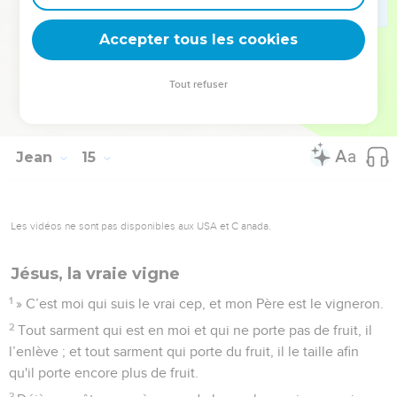
n’arrivent, afin que, lorsqu'elles arriveront, vous croyiez.
30
Je ne parlerai plus beaucoup avec vous, car le prince du
Accepter tous les cookies
monde vient, et il n'a rien en moi.
31
Cependant, ainsi, le monde saura que j'aime le Père et que
Tout refuser
j'agis conformément à l'ordre que le Père m'a donné. Levez-
vous, partons d'ici.
Jean
15
Les vidéos ne sont pas disponibles aux USA et C anada.
Jésus, la vraie vigne
1
» C’est moi qui suis le vrai cep, et mon Père est le vigneron.
2
Tout sarment qui est en moi et qui ne porte pas de fruit, il
l’enlève ; et tout sarment qui porte du fruit, il le taille afin
qu'il porte encore plus de fruit.
3