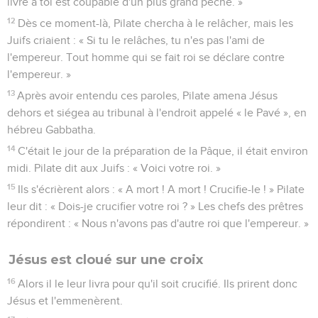
livre à toi est coupable d'un plus grand péché. »
12
Dès ce moment-là, Pilate chercha à le relâcher, mais les
Juifs criaient : « Si tu le relâches, tu n'es pas l'ami de
l'empereur. Tout homme qui se fait roi se déclare contre
l'empereur. »
13
Après avoir entendu ces paroles, Pilate amena Jésus
dehors et siégea au tribunal à l'endroit appelé « le Pavé », en
hébreu Gabbatha.
14
C'était le jour de la préparation de la Pâque, il était environ
midi. Pilate dit aux Juifs : « Voici votre roi. »
15
Ils s'écrièrent alors : « A mort ! A mort ! Crucifie-le ! » Pilate
leur dit : « Dois-je crucifier votre roi ? » Les chefs des prêtres
répondirent : « Nous n'avons pas d'autre roi que l'empereur. »
Jésus est cloué sur une croix
16
Alors il le leur livra pour qu'il soit crucifié. Ils prirent donc
Jésus et l'emmenèrent.