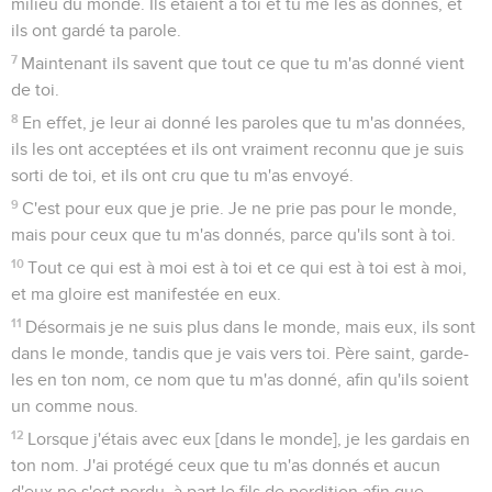
milieu du monde. Ils étaient à toi et tu me les as donnés, et
ils ont gardé ta parole.
7
Maintenant ils savent que tout ce que tu m'as donné vient
de toi.
8
En effet, je leur ai donné les paroles que tu m'as données,
ils les ont acceptées et ils ont vraiment reconnu que je suis
sorti de toi, et ils ont cru que tu m'as envoyé.
9
C'est pour eux que je prie. Je ne prie pas pour le monde,
mais pour ceux que tu m'as donnés, parce qu'ils sont à toi.
10
Tout ce qui est à moi est à toi et ce qui est à toi est à moi,
et ma gloire est manifestée en eux.
11
Désormais je ne suis plus dans le monde, mais eux, ils sont
dans le monde, tandis que je vais vers toi. Père saint, garde-
les en ton nom, ce nom que tu m'as donné, afin qu'ils soient
un comme nous.
12
Lorsque j'étais avec eux [dans le monde], je les gardais en
ton nom. J'ai protégé ceux que tu m'as donnés et aucun
d'eux ne s'est perdu, à part le fils de perdition afin que