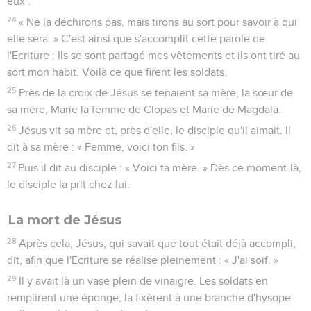
eux :
24
« Ne la déchirons pas, mais tirons au sort pour savoir à qui
elle sera. » C'est ainsi que s'accomplit cette parole de
l'Ecriture : Ils se sont partagé mes vêtements et ils ont tiré au
sort mon habit. Voilà ce que firent les soldats.
25
Près de la croix de Jésus se tenaient sa mère, la sœur de
sa mère, Marie la femme de Clopas et Marie de Magdala.
26
Jésus vit sa mère et, près d'elle, le disciple qu'il aimait. Il
dit à sa mère : « Femme, voici ton fils. »
27
Puis il dit au disciple : « Voici ta mère. » Dès ce moment-là,
le disciple la prit chez lui.
La mort de Jésus
28
Après cela, Jésus, qui savait que tout était déjà accompli,
dit, afin que l'Ecriture se réalise pleinement : « J'ai soif. »
29
Il y avait là un vase plein de vinaigre. Les soldats en
remplirent une éponge, la fixèrent à une branche d'hysope