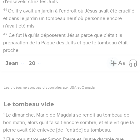
d'ensevelir chez les Juifs.
41
Or, il y avait un jardin à l'endroit où Jésus avait été crucifié,
et dans le jardin un tombeau neuf où personne encore
n'avait été mis.
42
Ce fut là qu'ils déposèrent Jésus parce que c’était la
préparation de la Pâque des Juifs et que le tombeau était
proche.
Jean
20
Les vidéos ne sont pas disponibles aux USA et C anada.
Le tombeau vide
1
Le dimanche, Marie de Magdala se rendit au tombeau de
bon matin, alors qu'il faisait encore sombre, et elle vit que la
pierre avait été enlevée [de l’entrée] du tombeau.
2
Elle courut trouver Simon Pierre et l'autre disciple que