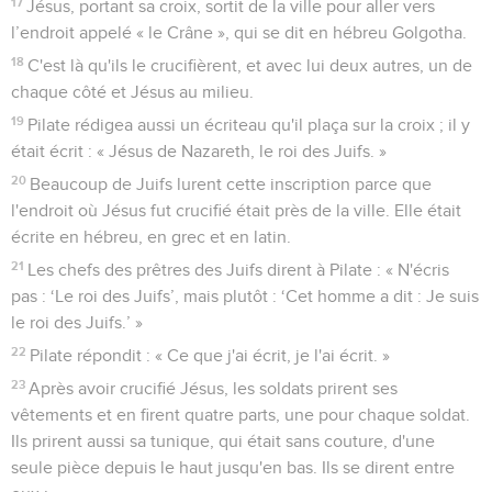
17
Jésus, portant sa croix, sortit de la ville pour aller vers
l’endroit appelé « le Crâne », qui se dit en hébreu Golgotha.
18
C'est là qu'ils le crucifièrent, et avec lui deux autres, un de
chaque côté et Jésus au milieu.
19
Pilate rédigea aussi un écriteau qu'il plaça sur la croix ; il y
était écrit : « Jésus de Nazareth, le roi des Juifs. »
20
Beaucoup de Juifs lurent cette inscription parce que
l'endroit où Jésus fut crucifié était près de la ville. Elle était
écrite en hébreu, en grec et en latin.
21
Les chefs des prêtres des Juifs dirent à Pilate : « N'écris
pas : ‘Le roi des Juifs’, mais plutôt : ‘Cet homme a dit : Je suis
le roi des Juifs.’ »
22
Pilate répondit : « Ce que j'ai écrit, je l'ai écrit. »
23
Après avoir crucifié Jésus, les soldats prirent ses
vêtements et en firent quatre parts, une pour chaque soldat.
Ils prirent aussi sa tunique, qui était sans couture, d'une
seule pièce depuis le haut jusqu'en bas. Ils se dirent entre