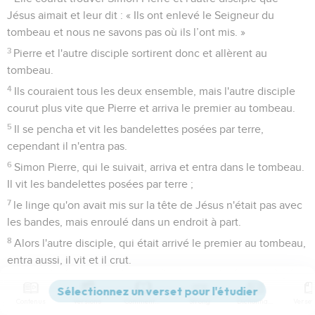
Jésus aimait et leur dit : « Ils ont enlevé le Seigneur du
tombeau et nous ne savons pas où ils l’ont mis. »
3
Pierre et l'autre disciple sortirent donc et allèrent au
tombeau.
4
Ils couraient tous les deux ensemble, mais l'autre disciple
courut plus vite que Pierre et arriva le premier au tombeau.
5
Il se pencha et vit les bandelettes posées par terre,
cependant il n'entra pas.
6
Simon Pierre, qui le suivait, arriva et entra dans le tombeau.
Il vit les bandelettes posées par terre ;
7
le linge qu'on avait mis sur la tête de Jésus n'était pas avec
les bandes, mais enroulé dans un endroit à part.
8
Alors l'autre disciple, qui était arrivé le premier au tombeau,
entra aussi, il vit et il crut.
9
En effet, ils n'avaient pas encore compris que, d’après
l'Ecriture, Jésus devait ressusciter.
Contenus
Versions
Commentaires
Strong
Dictionnaire