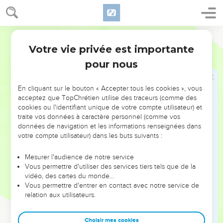
parole et mon Père l'aimera ; nous viendrons vers lui et nous
établirons domicile chez lui.
24
Celui qui ne m'aime pas ne garde pas mes paroles, et la
Segond 21
parole que vous entendez ne vient pas de moi, mais du Père
Votre vie privée est importante
Jean
14
qui m'a envoyé.
pour nous
25
» Je vous ai dit cela pendant que je suis encore avec vous,
26
mais le défenseur, l'Esprit saint que le Père enverra en
En cliquant sur le bouton « Accepter tous les cookies », vous
mon nom, vous enseignera toutes choses et vous rappellera
acceptez que TopChrétien utilise des traceurs (comme des
cookies ou l'identifiant unique de votre compte utilisateur) et
tout ce que je vous ai dit.
traite vos données à caractère personnel (comme vos
27
» Je vous laisse la paix, je vous donne ma paix. Je ne vous
données de navigation et les informations renseignées dans
la donne pas comme le monde donne. Que votre cœur ne se
votre compte utilisateur) dans les buts suivants :
trouble pas et ne se laisse pas effrayer.
Mesurer l'audience de notre service
28
Vous avez entendu que je vous ai dit : ‘Je m'en vais et je
Vous permettre d'utiliser des services tiers tels que de la
reviens vers vous.’Si vous m'aimiez, vous vous réjouiriez de
vidéo, des cartes du monde…
Vous permettre d'entrer en contact avec notre service de
ce que je vais auprès du Père, car mon Père est plus grand
relation aux utilisateurs.
que moi.
29
Je vous ai dit ces choses maintenant, avant qu'elles
Choisir mes cookies