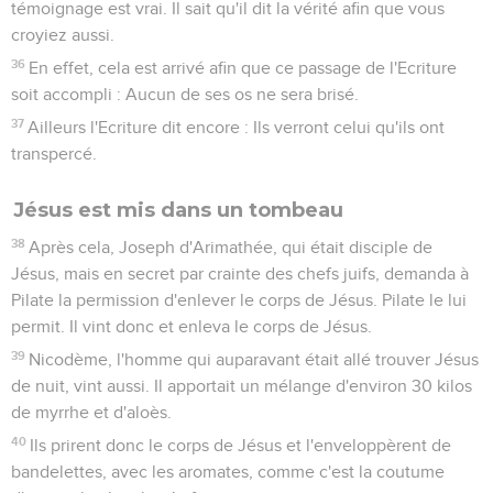
témoignage est vrai. Il sait qu'il dit la vérité afin que vous
croyiez aussi.
36
En effet, cela est arrivé afin que ce passage de l'Ecriture
soit accompli : Aucun de ses os ne sera brisé.
37
Ailleurs l'Ecriture dit encore : Ils verront celui qu'ils ont
transpercé.
Jésus est mis dans un tombeau
38
Après cela, Joseph d'Arimathée, qui était disciple de
Jésus, mais en secret par crainte des chefs juifs, demanda à
Pilate la permission d'enlever le corps de Jésus. Pilate le lui
permit. Il vint donc et enleva le corps de Jésus.
39
Nicodème, l'homme qui auparavant était allé trouver Jésus
de nuit, vint aussi. Il apportait un mélange d'environ 30 kilos
de myrrhe et d'aloès.
40
Ils prirent donc le corps de Jésus et l'enveloppèrent de
bandelettes, avec les aromates, comme c'est la coutume