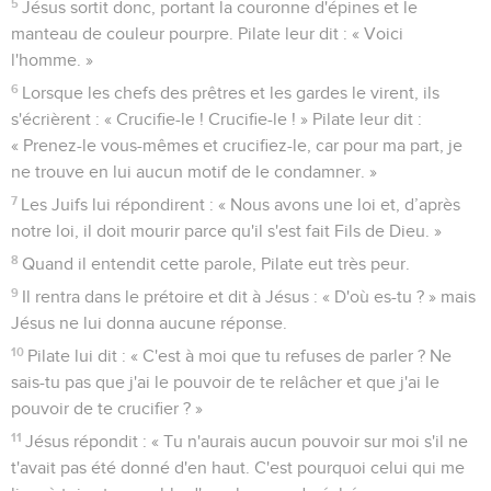
5
Jésus sortit donc, portant la couronne d'épines et le
manteau de couleur pourpre. Pilate leur dit : « Voici
l'homme. »
6
Lorsque les chefs des prêtres et les gardes le virent, ils
s'écrièrent : « Crucifie-le ! Crucifie-le ! » Pilate leur dit :
« Prenez-le vous-mêmes et crucifiez-le, car pour ma part, je
ne trouve en lui aucun motif de le condamner. »
7
Les Juifs lui répondirent : « Nous avons une loi et, d’après
notre loi, il doit mourir parce qu'il s'est fait Fils de Dieu. »
8
Quand il entendit cette parole, Pilate eut très peur.
9
Il rentra dans le prétoire et dit à Jésus : « D'où es-tu ? » mais
Jésus ne lui donna aucune réponse.
10
Pilate lui dit : « C'est à moi que tu refuses de parler ? Ne
sais-tu pas que j'ai le pouvoir de te relâcher et que j'ai le
pouvoir de te crucifier ? »
11
Jésus répondit : « Tu n'aurais aucun pouvoir sur moi s'il ne
t'avait pas été donné d'en haut. C'est pourquoi celui qui me