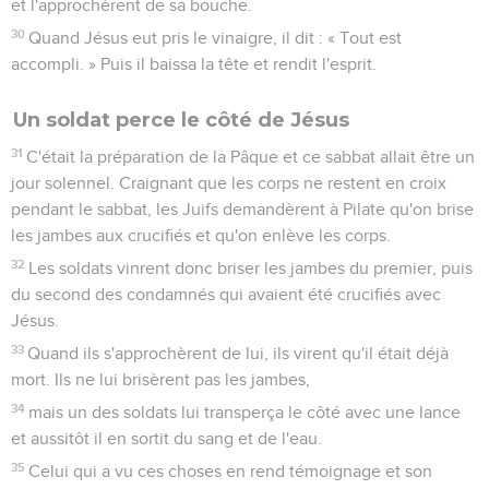
et l'approchèrent de sa bouche.
30
Quand Jésus eut pris le vinaigre, il dit : « Tout est
accompli. » Puis il baissa la tête et rendit l'esprit.
Un soldat perce le côté de Jésus
31
C'était la préparation de la Pâque et ce sabbat allait être un
jour solennel. Craignant que les corps ne restent en croix
pendant le sabbat, les Juifs demandèrent à Pilate qu'on brise
les jambes aux crucifiés et qu'on enlève les corps.
32
Les soldats vinrent donc briser les jambes du premier, puis
du second des condamnés qui avaient été crucifiés avec
Jésus.
33
Quand ils s'approchèrent de lui, ils virent qu'il était déjà
mort. Ils ne lui brisèrent pas les jambes,
34
mais un des soldats lui transperça le côté avec une lance
et aussitôt il en sortit du sang et de l'eau.
35
Celui qui a vu ces choses en rend témoignage et son