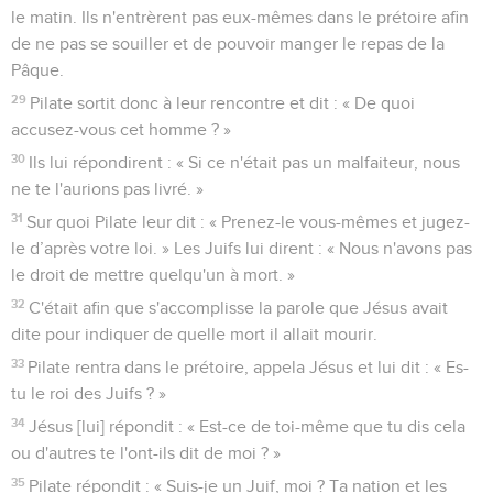
le matin. Ils n'entrèrent pas eux-mêmes dans le prétoire afin
de ne pas se souiller et de pouvoir manger le repas de la
Pâque.
29
Pilate sortit donc à leur rencontre et dit : « De quoi
accusez-vous cet homme ? »
30
Ils lui répondirent : « Si ce n'était pas un malfaiteur, nous
ne te l'aurions pas livré. »
31
Sur quoi Pilate leur dit : « Prenez-le vous-mêmes et jugez-
le d’après votre loi. » Les Juifs lui dirent : « Nous n'avons pas
le droit de mettre quelqu'un à mort. »
32
C'était afin que s'accomplisse la parole que Jésus avait
dite pour indiquer de quelle mort il allait mourir.
33
Pilate rentra dans le prétoire, appela Jésus et lui dit : « Es-
tu le roi des Juifs ? »
34
Jésus [lui] répondit : « Est-ce de toi-même que tu dis cela
ou d'autres te l'ont-ils dit de moi ? »
35
Pilate répondit : « Suis-je un Juif, moi ? Ta nation et les