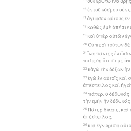
οὐκ ἐρωτῶ ἵνα ἄρῃς
16
ἐκ τοῦ κόσμου οὐκ ε
17
ἁγίασον αὐτοὺς ἐν 
18
καθὼς ἐμὲ ἀπέστει
19
καὶ ὑπὲρ αὐτῶν ἐγ
20
Οὐ περὶ τούτων δὲ
21
ἵνα πάντες ἓν ὦσιν,
πιστεύῃ ὅτι σύ με ἀ
22
κἀγὼ τὴν δόξαν ἣν 
23
ἐγὼ ἐν αὐτοῖς καὶ 
ἀπέστειλας καὶ ἠγά
24
πάτερ, ὃ δέδωκάς μ
τὴν ἐμὴν ἣν δέδωκάς
25
Πάτερ δίκαιε, καὶ 
ἀπέστειλας,
26
καὶ ἐγνώρισα αὐτο