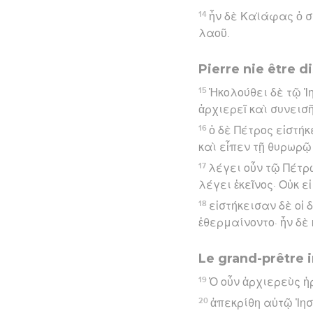
14
ἦν δὲ Καϊάφας ὁ σ
λαοῦ.
Pierre nie être d
15
Ἠκολούθει δὲ τῷ Ἰ
ἀρχιερεῖ καὶ συνεισ
16
ὁ δὲ Πέτρος εἱστήκ
καὶ εἶπεν τῇ θυρωρῷ
17
λέγει οὖν τῷ Πέτρῳ
λέγει ἐκεῖνος· Οὐκ εἰ
18
εἱστήκεισαν δὲ οἱ 
ἐθερμαίνοντο· ἦν δὲ
Le grand-prêtre 
19
Ὁ οὖν ἀρχιερεὺς ἠ
20
ἀπεκρίθη αὐτῷ Ἰη