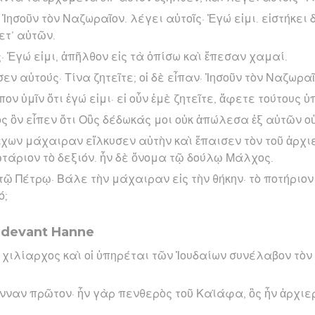
Ἰησοῦν τὸν Ναζωραῖον. λέγει αὐτοῖς· Ἐγώ εἰμι. εἱστήκει δ
ετ’ αὐτῶν.
ς· Ἐγώ εἰμι, ἀπῆλθον εἰς τὰ ὀπίσω καὶ ἔπεσαν χαμαί.
ν αὐτούς· Τίνα ζητεῖτε; οἱ δὲ εἶπαν· Ἰησοῦν τὸν Ναζωραῖ
πον ὑμῖν ὅτι ἐγώ εἰμι· εἰ οὖν ἐμὲ ζητεῖτε, ἄφετε τούτους 
ς ὃν εἶπεν ὅτι Οὓς δέδωκάς μοι οὐκ ἀπώλεσα ἐξ αὐτῶν ο
ἔχων μάχαιραν εἵλκυσεν αὐτὴν καὶ ἔπαισεν τὸν τοῦ ἀρχι
τάριον τὸ δεξιόν. ἦν δὲ ὄνομα τῷ δούλῳ Μάλχος.
 τῷ Πέτρῳ· Βάλε τὴν μάχαιραν εἰς τὴν θήκην· τὸ ποτήριον
ό;
 devant Hanne
ὁ χιλίαρχος καὶ οἱ ὑπηρέται τῶν Ἰουδαίων συνέλαβον τὸν
νναν πρῶτον· ἦν γὰρ πενθερὸς τοῦ Καϊάφα, ὃς ἦν ἀρχιερ