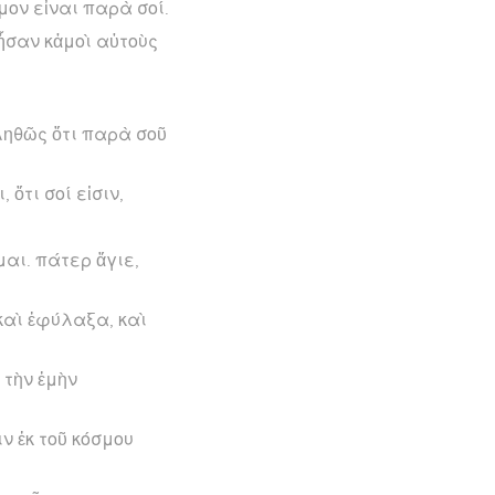
μον εἶναι παρὰ σοί.
 ἦσαν κἀμοὶ αὐτοὺς
ἀληθῶς ὅτι παρὰ σοῦ
ὅτι σοί εἰσιν,
μαι. πάτερ ἅγιε,
 καὶ ἐφύλαξα, καὶ
 τὴν ἐμὴν
ὶν ἐκ τοῦ κόσμου