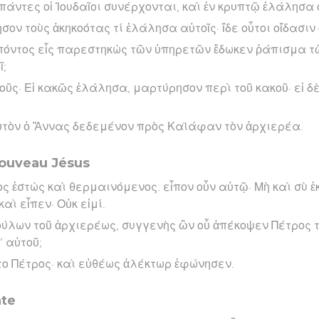
 πάντες οἱ Ἰουδαῖοι συνέρχονται, καὶ ἐν κρυπτῷ ἐλάλησα 
ησον τοὺς ἀκηκοότας τί ἐλάλησα αὐτοῖς· ἴδε οὗτοι οἴδασιν 
πόντος εἷς παρεστηκὼς τῶν ὑπηρετῶν ἔδωκεν ῥάπισμα τῷ
ῖ;
οῦς· Εἰ κακῶς ἐλάλησα, μαρτύρησον περὶ τοῦ κακοῦ· εἰ δὲ
ὐτὸν ὁ Ἅννας δεδεμένον πρὸς Καϊάφαν τὸν ἀρχιερέα.
nouveau Jésus
ς ἑστὼς καὶ θερμαινόμενος. εἶπον οὖν αὐτῷ· Μὴ καὶ σὺ 
καὶ εἶπεν· Οὐκ εἰμί.
δούλων τοῦ ἀρχιερέως, συγγενὴς ὢν οὗ ἀπέκοψεν Πέτρος τ
’ αὐτοῦ;
ο Πέτρος· καὶ εὐθέως ἀλέκτωρ ἐφώνησεν.
ate