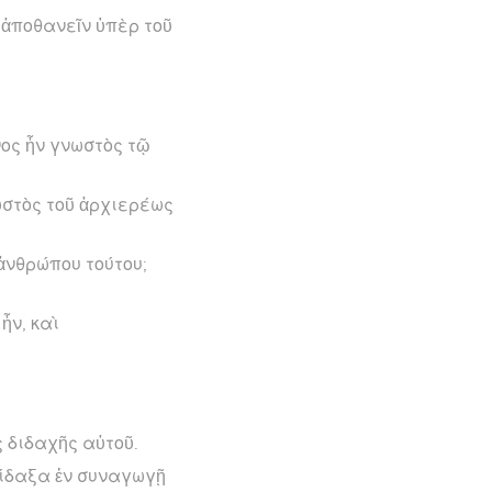
 ἀποθανεῖν ὑπὲρ τοῦ
νος ἦν γνωστὸς τῷ
νωστὸς τοῦ ἀρχιερέως
 ἀνθρώπου τούτου;
ἦν, καὶ
ς διδαχῆς αὐτοῦ.
δίδαξα ἐν συναγωγῇ