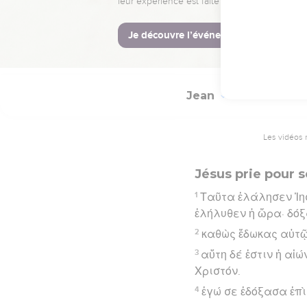
νενίκηκα τὸν κόσμον
Hébreu : © Westminster Lening
Jean
17
Les vidéos 
Jésus prie pour s
1
Ταῦτα ἐλάλησεν Ἰησ
ἐλήλυθεν ἡ ὥρα· δόξα
2
καθὼς ἔδωκας αὐτῷ 
3
αὕτη δέ ἐστιν ἡ αἰ
Χριστόν.
4
ἐγώ σε ἐδόξασα ἐπὶ