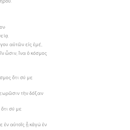
νηροῦ.
ον·
είᾳ.
γου αὐτῶν εἰς ἐμέ,
ῖν ὦσιν, ἵνα ὁ κόσμος
όσμος ὅτι σύ με
 θεωρῶσιν τὴν δόξαν
 ὅτι σύ με
 ἐν αὐτοῖς ᾖ κἀγὼ ἐν