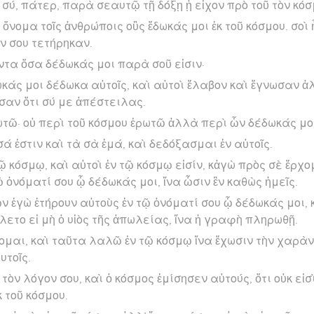
 σύ, πάτερ, παρὰ σεαυτῷ τῇ δόξῃ ᾗ εἶχον πρὸ τοῦ τὸν κόσ
νομα τοῖς ἀνθρώποις οὓς ἔδωκάς μοι ἐκ τοῦ κόσμου. σοὶ
ον σου τετήρηκαν.
ντα ὅσα δέδωκάς μοι παρὰ σοῦ εἰσιν·
ωκάς μοι δέδωκα αὐτοῖς, καὶ αὐτοὶ ἔλαβον καὶ ἔγνωσαν 
υσαν ὅτι σύ με ἀπέστειλας.
τῶ· οὐ περὶ τοῦ κόσμου ἐρωτῶ ἀλλὰ περὶ ὧν δέδωκάς μοι, 
ά ἐστιν καὶ τὰ σὰ ἐμά, καὶ δεδόξασμαι ἐν αὐτοῖς.
 τῷ κόσμῳ, καὶ αὐτοὶ ἐν τῷ κόσμῳ εἰσίν, κἀγὼ πρὸς σὲ ἔρχο
 ὀνόματί σου ᾧ δέδωκάς μοι, ἵνα ὦσιν ἓν καθὼς ἡμεῖς.
ῶν ἐγὼ ἐτήρουν αὐτοὺς ἐν τῷ ὀνόματί σου ᾧ δέδωκάς μοι,
λετο εἰ μὴ ὁ υἱὸς τῆς ἀπωλείας, ἵνα ἡ γραφὴ πληρωθῇ.
χομαι, καὶ ταῦτα λαλῶ ἐν τῷ κόσμῳ ἵνα ἔχωσιν τὴν χαρὰν
υτοῖς.
τὸν λόγον σου, καὶ ὁ κόσμος ἐμίσησεν αὐτούς, ὅτι οὐκ εἰσ
κ τοῦ κόσμου.