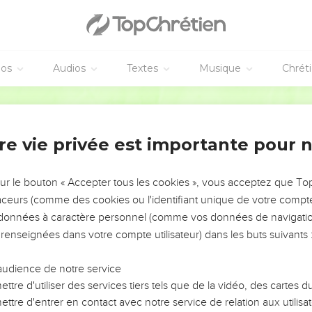
ueur du monde
ις λελάληκα ὑμῖν· ἔρχεται ὥρα ὅτε οὐκέτι ἐν παροιμία
πατρὸς ἀπαγγελῶ ὑμῖν.
éos
Audios
Textes
Musique
Chrét
ᾳ ἐν τῷ ὀνόματί μου αἰτήσεσθε, καὶ οὐ λέγω ὑμῖν ὅτι ἐγὼ
Hébreu / Grec - Texte original
 φιλεῖ ὑμᾶς, ὅτι ὑμεῖς ἐμὲ πεφιλήκατε καὶ πεπιστεύκατ
re vie privée est importante pour 
τρὸς καὶ ἐλήλυθα εἰς τὸν κόσμον· πάλιν ἀφίημι τὸν κόσμ
sur le bouton « Accepter tous les cookies », vous acceptez que T
αὶ αὐτοῦ· Ἴδε νῦν ἐν παρρησίᾳ λαλεῖς, καὶ παροιμίαν οὐ
traceurs (comme des cookies ou l'identifiant unique de votre compte 
δας πάντα καὶ οὐ χρείαν ἔχεις ἵνα τίς σε ἐρωτᾷ· ἐν τούτῳ
s données à caractère personnel (comme vos données de navigatio
 renseignées dans votre compte utilisateur) dans les buts suivants 
σοῦς· Ἄρτι πιστεύετε;
αὶ ἐλήλυθεν ἵνα σκορπισθῆτε ἕκαστος εἰς τὰ ἴδια κἀμὲ μ
audience de notre service
ὴρ μετ’ ἐμοῦ ἐστιν.
ttre d'utiliser des services tiers tels que de la vidéo, des cartes
ttre d'entrer en contact avec notre service de relation aux utilisat
ν ἵνα ἐν ἐμοὶ εἰρήνην ἔχητε· ἐν τῷ κόσμῳ θλῖψιν ἔχετε,