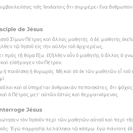
υμβουλεύσας τοῖς Ἰουδαίοις ὅτι συμφέρει ἕνα ἄνθρωπον
isciple de Jésus
ησοῦ Σίμων Πέτρος καὶ ἄλλος μαθητής. ὁ δὲ μαθητὴς ἐκεῖ
ῆλθεν τῷ Ἰησοῦ εἰς τὴν αὐλὴν τοῦ ἀρχιερέως,
ει πρὸς τῇ θύρᾳ ἔξω. ἐξῆλθεν οὖν ὁ μαθητὴς ὁ ἄλλος ὁ γ
 καὶ εἰσήγαγεν τὸν Πέτρον.
 ἡ παιδίσκη ἡ θυρωρός· Μὴ καὶ σὺ ἐκ τῶν μαθητῶν εἶ τοῦ
μί.
δοῦλοι καὶ οἱ ὑπηρέται ἀνθρακιὰν πεποιηκότες, ὅτι ψῦχος 
 καὶ ὁ Πέτρος μετ’ αὐτῶν ἑστὼς καὶ θερμαινόμενος.
interroge Jésus
ρώτησεν τὸν Ἰησοῦν περὶ τῶν μαθητῶν αὐτοῦ καὶ περὶ τῆ
σοῦς· Ἐγὼ παρρησίᾳ λελάληκα τῷ κόσμῳ· ἐγὼ πάντοτε ἐ