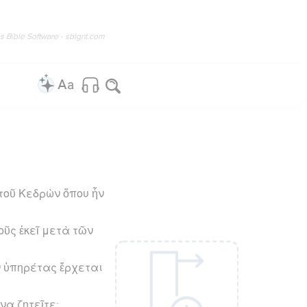
os Bible Software - sblgnt.com
τοῦ Κεδρὼν ὅπου ἦν
οῦς ἐκεῖ μετὰ τῶν
ν ὑπηρέτας ἔρχεται
να ζητεῖτε;