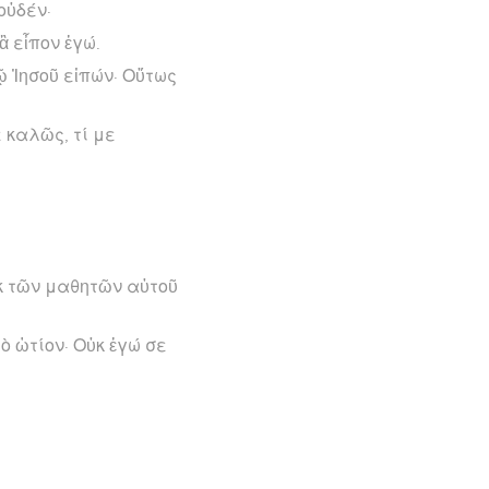
οὐδέν·
ἃ εἶπον ἐγώ.
 Ἰησοῦ εἰπών· Οὕτως
 καλῶς, τί με
ἐκ τῶν μαθητῶν αὐτοῦ
ὸ ὠτίον· Οὐκ ἐγώ σε