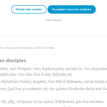
.
Accepter tous les cookies
Choisir mes cookies
rad Codex - tanach.us --- Grec : © 2010 by the Society of Biblical Literature and Log
Tout refuser
ne sont pas disponibles aux USA et C anada.
es disciples
οῦς, καὶ ἐπάρας τοὺς ὀφθαλμοὺς αὐτοῦ εἰς τὸν οὐρανὸν 
σόν σου τὸν υἱόν, ἵνα ὁ υἱὸς δοξάσῃ σέ,
ἐξουσίαν πάσης σαρκός, ἵνα πᾶν ὃ δέδωκας αὐτῷ δώσῃ α
ώνιος ζωὴ ἵνα γινώσκωσι σὲ τὸν μόνον ἀληθινὸν θεὸν καὶ 
 τῆς γῆς, τὸ ἔργον τελειώσας ὃ δέδωκάς μοι ἵνα ποιήσω·