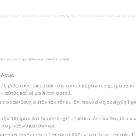
rad Codex - tanach.us --- Grec : © 2010 by the Society of Biblical Literature and Log
ne sont pas disponibles aux USA et C anada.
Jésus
 ἐξῆλθεν σὺν τοῖς μαθηταῖς αὐτοῦ πέραν τοῦ χειμάρρου 
εν αὐτὸς καὶ οἱ μαθηταὶ αὐτοῦ.
 ὁ παραδιδοὺς αὐτὸν τὸν τόπον, ὅτι πολλάκις συνήχθη Ἰησ
 τὴν σπεῖραν καὶ ἐκ τῶν ἀρχιερέων καὶ ἐκ τῶν Φαρισαίω
ὶ λαμπάδων καὶ ὅπλων.
άντα τὰ ἐρχόμενα ἐπ’ αὐτὸν ἐξῆλθεν, καὶ λέγει αὐτοῖς· Τί