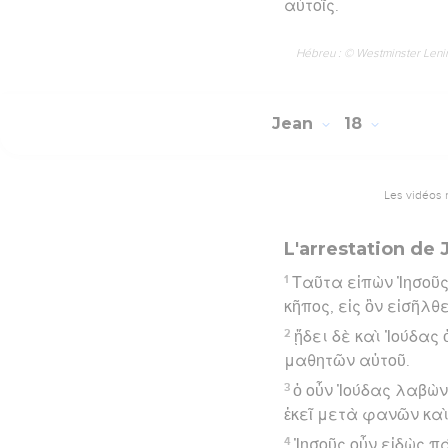
αὐτοῖς.
Hébreu : © Westminster Lening
Jean
18
Les vidéos 
L'arrestation de 
1
Ταῦτα εἰπὼν Ἰησοῦς
κῆπος, εἰς ὃν εἰσῆλθ
2
ᾔδει δὲ καὶ Ἰούδας
μαθητῶν αὐτοῦ.
3
ὁ οὖν Ἰούδας λαβὼν
ἐκεῖ μετὰ φανῶν κα
4
Ἰησοῦς οὖν εἰδὼς π