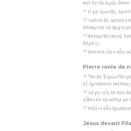
καὶ ἐν τῷ ἱερῷ, ὅπου
21
τί με ἐρωτᾷς; ἐρώτ
22
ταῦτα δὲ αὐτοῦ εἰ
ἀποκρίνῃ τῷ ἀρχιερε
23
ἀπεκρίθη αὐτῷ Ἰησ
δέρεις;
24
ἀπέστειλεν οὖν α
Pierre renie de 
25
Ἦν δὲ Σίμων Πέτρο
εἶ; ἠρνήσατο ἐκεῖνος 
26
λέγει εἷς ἐκ τῶν 
εἶδον ἐν τῷ κήπῳ μετ
27
πάλιν οὖν ἠρνήσατ
Jésus devant Pil