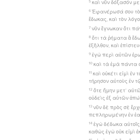
5
καὶ νῦν δόξασόν με
6
Ἐφανέρωσά σου τὸ ὄ
ἔδωκας, καὶ τὸν λόγ
7
νῦν ἔγνωκαν ὅτι πά
8
ὅτι τὰ ῥήματα ἃ ἔδ
ἐξῆλθον, καὶ ἐπίστε
9
ἐγὼ περὶ αὐτῶν ἐρω
10
καὶ τὰ ἐμὰ πάντα σ
11
καὶ οὐκέτι εἰμὶ ἐν
τήρησον αὐτοὺς ἐν τῷ
12
ὅτε ἤμην μετ’ αὐτ
οὐδεὶς ἐξ αὐτῶν ἀπώ
13
νῦν δὲ πρὸς σὲ ἔρ
πεπληρωμένην ἐν ἑα
14
ἐγὼ δέδωκα αὐτοῖς 
καθὼς ἐγὼ οὐκ εἰμὶ ἐ
15