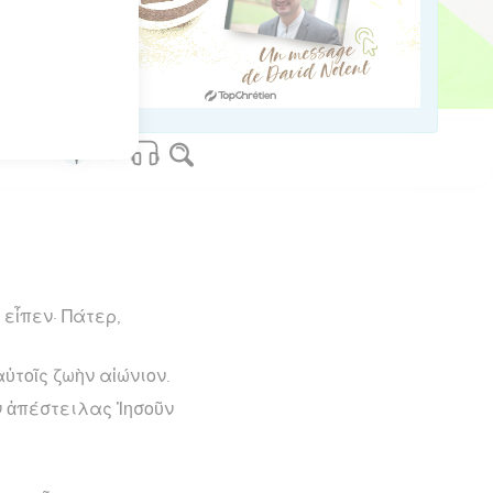
os Bible Software - sblgnt.com
εἶπεν· Πάτερ,
ὐτοῖς ζωὴν αἰώνιον.
ὃν ἀπέστειλας Ἰησοῦν