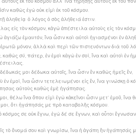
 αὐτοὺς ἐκ τοῦ κόσμου ἀλλ’ ἵνα τηρήσῃς αὐτοὺς ἐκ τοῦ πο
ἰσὶν καθὼς ἐγὼ οὐκ εἰμὶ ἐκ τοῦ κόσμου.
τῇ ἀληθείᾳ· ὁ λόγος ὁ σὸς ἀλήθειά ἐστιν.
λας εἰς τὸν κόσμον, κἀγὼ ἀπέστειλα αὐτοὺς εἰς τὸν κόσμ
ὼ ἁγιάζω ἐμαυτόν, ἵνα ὦσιν καὶ αὐτοὶ ἡγιασμένοι ἐν ἀληθ
 ἐρωτῶ μόνον, ἀλλὰ καὶ περὶ τῶν πιστευόντων διὰ τοῦ λό
 καθὼς σύ, πάτερ, ἐν ἐμοὶ κἀγὼ ἐν σοί, ἵνα καὶ αὐτοὶ ἐν ἡμ
πέστειλας.
δέδωκάς μοι δέδωκα αὐτοῖς, ἵνα ὦσιν ἓν καθὼς ἡμεῖς ἕν,
σὺ ἐν ἐμοί, ἵνα ὦσιν τετελειωμένοι εἰς ἕν, ἵνα γινώσκῃ ὁ κ
πησας αὐτοὺς καθὼς ἐμὲ ἠγάπησας.
οι, θέλω ἵνα ὅπου εἰμὶ ἐγὼ κἀκεῖνοι ὦσιν μετ’ ἐμοῦ, ἵνα
 μοι, ὅτι ἠγάπησάς με πρὸ καταβολῆς κόσμου.
ὁ κόσμος σε οὐκ ἔγνω, ἐγὼ δέ σε ἔγνων, καὶ οὗτοι ἔγνωσαν
ῖς τὸ ὄνομά σου καὶ γνωρίσω, ἵνα ἡ ἀγάπη ἣν ἠγάπησάς με