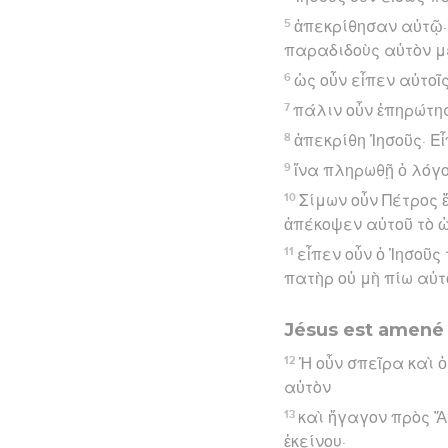
5
ἀπεκρίθησαν αὐτῷ· 
παραδιδοὺς αὐτὸν μ
6
ὡς οὖν εἶπεν αὐτοῖ
7
πάλιν οὖν ἐπηρώτησε
8
ἀπεκρίθη Ἰησοῦς· Εἶ
9
ἵνα πληρωθῇ ὁ λόγο
10
Σίμων οὖν Πέτρος 
ἀπέκοψεν αὐτοῦ τὸ ὠ
11
εἶπεν οὖν ὁ Ἰησοῦς
πατὴρ οὐ μὴ πίω αὐτ
Jésus est amené
12
Ἡ οὖν σπεῖρα καὶ 
αὐτὸν
13
καὶ ἤγαγον πρὸς Ἅ
ἐκείνου·