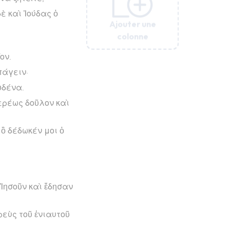
ὲ καὶ Ἰούδας ὁ
Ajouter une
Ajouter une
Ajouter une
Ajouter une
Ajouter une
colonne
colonne
colonne
colonne
colonne
ον.
ὑπάγειν·
ὐδένα.
ερέως δοῦλον καὶ
 ὃ δέδωκέν μοι ὁ
 Ἰησοῦν καὶ ἔδησαν
εὺς τοῦ ἐνιαυτοῦ