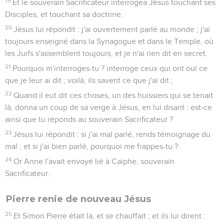
19
Et le souverain Sacrificateur interrogea Jésus touchant ses
Disciples, et touchant sa doctrine.
20
Jésus lui répondit : j'ai ouvertement parlé au monde ; j'ai
toujours enseigné dans la Synagogue et dans le Temple, où
les Juifs s'assemblent toujours, et je n'ai rien dit en secret.
21
Pourquoi m'interroges-tu ? interroge ceux qui ont ouï ce
que je leur ai dit ; voilà, ils savent ce que j'ai dit ;
22
Quand il eut dit ces choses, un des huissiers qui se tenait
là, donna un coup de sa verge à Jésus, en lui disant : est-ce
ainsi que tu réponds au souverain Sacrificateur ?
23
Jésus lui répondit : si j'ai mal parlé, rends témoignage du
mal ; et si j'ai bien parlé, pourquoi me frappes-tu ?
24
Or Anne l'avait envoyé lié à Caïphe, souverain
Sacrificateur.
Pierre renie de nouveau Jésus
25
Et Simon Pierre était là, et se chauffait ; et ils lui dirent :