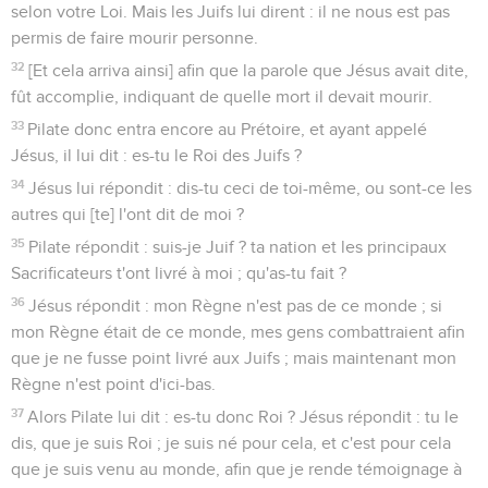
selon votre Loi. Mais les Juifs lui dirent : il ne nous est pas
permis de faire mourir personne.
32
[Et cela arriva ainsi] afin que la parole que Jésus avait dite,
fût accomplie, indiquant de quelle mort il devait mourir.
33
Pilate donc entra encore au Prétoire, et ayant appelé
Jésus, il lui dit : es-tu le Roi des Juifs ?
34
Jésus lui répondit : dis-tu ceci de toi-même, ou sont-ce les
autres qui [te] l'ont dit de moi ?
35
Pilate répondit : suis-je Juif ? ta nation et les principaux
Sacrificateurs t'ont livré à moi ; qu'as-tu fait ?
36
Jésus répondit : mon Règne n'est pas de ce monde ; si
mon Règne était de ce monde, mes gens combattraient afin
que je ne fusse point livré aux Juifs ; mais maintenant mon
Règne n'est point d'ici-bas.
37
Alors Pilate lui dit : es-tu donc Roi ? Jésus répondit : tu le
dis, que je suis Roi ; je suis né pour cela, et c'est pour cela
que je suis venu au monde, afin que je rende témoignage à