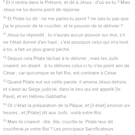
9
Et il rentra dans le Prétoire, et dit à Jésus : d'où es-tu ? Mais
Jésus ne lui donna point de réponse.
10
Et Pilate lui dit : ne me parles-tu point ? ne sais-tu pas que
j'ai le pouvoir de te crucifier, et le pouvoir de te délivrer ?
11
Jésus lui répondit : tu n'aurais aucun pouvoir sur moi, s'il
ne t'était donné d'en haut ; c'est pourquoi celui qui m'a livré
à toi, a fait un plus grand péché.
12
Depuis cela Pilate tâchait à le délivrer ; mais les Juifs
criaient, en disant : si tu délivres celui-ci tu n'es point ami de
César ; car quiconque se fait Roi, est contraire à César.
13
Quand Pilate eut ouï cette parole, il amena Jésus dehors,
et s'assit au Siège judicial, dans le lieu qui est appelé [le
Pavé], et en Hébreu Gabbatha.
14
Or c'était la préparation de la Pâque, et [il était] environ six
heures ; et [Pilate] dit aux Juifs : voilà votre Roi.
15
Mais ils criaient : ôte, ôte, crucifie-le. Pilate leur dit :
crucifierai-je votre Roi ? Les principaux Sacrificateurs