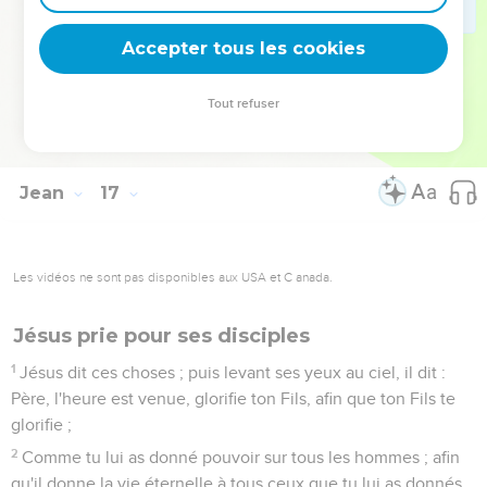
32
Voici, l'heure vient, et elle est déjà venue, que vous serez
dispersés chacun de son côté, et vous me laisserez seul ;
Accepter tous les cookies
mais je ne suis point seul, car le Père est avec moi.
33
Je vous ai dit ces choses afin que vous ayez la paix en
Tout refuser
moi ; vous aurez de l'angoisse au monde, mais ayez bon
courage, j'ai vaincu le monde.
Jean
17
Les vidéos ne sont pas disponibles aux USA et C anada.
Jésus prie pour ses disciples
1
Jésus dit ces choses ; puis levant ses yeux au ciel, il dit :
Père, l'heure est venue, glorifie ton Fils, afin que ton Fils te
glorifie ;
2
Comme tu lui as donné pouvoir sur tous les hommes ; afin
qu'il donne la vie éternelle à tous ceux que tu lui as donnés.