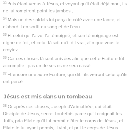
33
Puis étant venus à Jésus, et voyant qu'il était déjà mort, ils
ne lui rompirent point les jambes ;
34
Mais un des soldats lui perça le côté avec une lance, et
d'abord il en sortit du sang et de l'eau.
35
Et celui qui l'a vu, l'a témoigné, et son témoignage est
digne de foi ; et celui-là sait qu'il dit vrai, afin que vous le
croyiez.
36
Car ces choses-là sont arrivées afin que cette Ecriture fût
accomplie : pas un de ses os ne sera cassé.
37
Et encore une autre Ecriture, qui dit : ils verront celui qu'ils
ont percé.
Jésus est mis dans un tombeau
38
Or après ces choses, Joseph d'Arimathée, qui était
Disciple de Jésus, secret toutefois parce qu'il craignait les
Juifs, pria Pilate qu'il lui permît d'ôter le corps de Jésus ; et
Pilate le lui ayant permis, il vint, et prit le corps de Jésus.