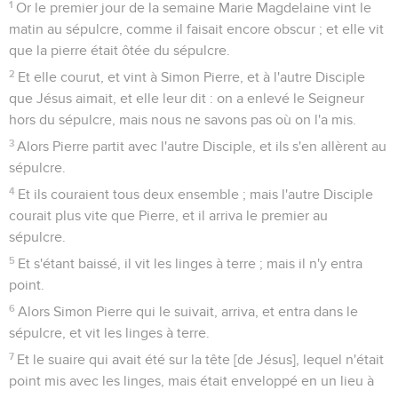
1
Or le premier jour de la semaine Marie Magdelaine vint le
matin au sépulcre, comme il faisait encore obscur ; et elle vit
que la pierre était ôtée du sépulcre.
2
Et elle courut, et vint à Simon Pierre, et à l'autre Disciple
que Jésus aimait, et elle leur dit : on a enlevé le Seigneur
hors du sépulcre, mais nous ne savons pas où on l'a mis.
3
Alors Pierre partit avec l'autre Disciple, et ils s'en allèrent au
sépulcre.
4
Et ils couraient tous deux ensemble ; mais l'autre Disciple
courait plus vite que Pierre, et il arriva le premier au
sépulcre.
5
Et s'étant baissé, il vit les linges à terre ; mais il n'y entra
point.
6
Alors Simon Pierre qui le suivait, arriva, et entra dans le
sépulcre, et vit les linges à terre.
7
Et le suaire qui avait été sur la tête [de Jésus], lequel n'était
point mis avec les linges, mais était enveloppé en un lieu à