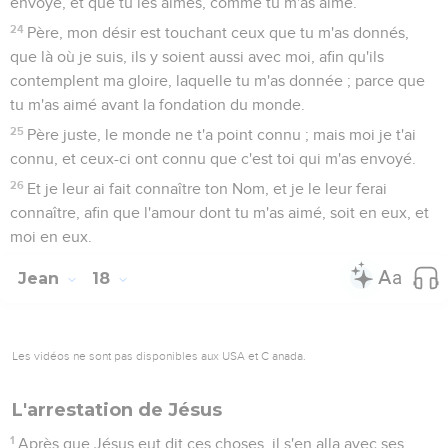
envoyé, et que tu les aimes, comme tu m'as aimé.
24
Père, mon désir est touchant ceux que tu m'as donnés,
que là où je suis, ils y soient aussi avec moi, afin qu'ils
contemplent ma gloire, laquelle tu m'as donnée ; parce que
tu m'as aimé avant la fondation du monde.
25
Père juste, le monde ne t'a point connu ; mais moi je t'ai
connu, et ceux-ci ont connu que c'est toi qui m'as envoyé.
26
Et je leur ai fait connaître ton Nom, et je le leur ferai
connaître, afin que l'amour dont tu m'as aimé, soit en eux, et
moi en eux.
Jean
18
Les vidéos ne sont pas disponibles aux USA et C anada.
L'arrestation de Jésus
1
Après que Jésus eut dit ces choses, il s'en alla avec ses