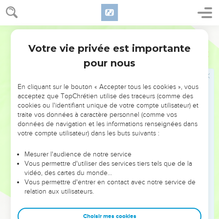
Jésus est vainqueur du monde
25
Je vous ai dit ces choses par des similitudes, mais l'heure
Martin
vient que je ne vous parlerai plus par des paraboles ; mais je
Votre vie privée est importante
Jean
16
vous parlerai ouvertement de [mon] Père.
pour nous
26
En ce jour-là vous demanderez [des grâces] en mon Nom,
et je ne vous dis pas que je prierai le Père pour vous ;
En cliquant sur le bouton « Accepter tous les cookies », vous
27
Car le Père lui-même vous aime, parce que vous m'avez
acceptez que TopChrétien utilise des traceurs (comme des
aimé, et que vous avez cru, que je suis issu de Dieu.
cookies ou l'identifiant unique de votre compte utilisateur) et
traite vos données à caractère personnel (comme vos
28
Je suis issu du Père, et je suis venu au monde ; [et]
données de navigation et les informations renseignées dans
encore, je laisse le monde, et je m'en vais au Père.
votre compte utilisateur) dans les buts suivants :
29
Ses Disciples lui dirent : voici, maintenant tu parles
Mesurer l'audience de notre service
ouvertement, et tu n'uses plus de paraboles.
Vous permettre d'utiliser des services tiers tels que de la
30
Maintenant nous connaissons que tu sais toutes choses, et
vidéo, des cartes du monde…
Vous permettre d'entrer en contact avec notre service de
que tu n'as pas besoin que personne t'interroge ; à cause de
relation aux utilisateurs.
cela nous croyons que tu es issu de Dieu.
31
Jésus leur répondit : croyez vous maintenant ?
Choisir mes cookies