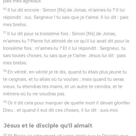
pais mes agneaux.
16
Il lui dit encore : Simon [fils] de Jonas, m'aimes-tu ? Il lui
répondit : oui, Seigneur ! tu sais que je t'aime. Il lui dit : pais
mes brebis.
17
Il lui dit pour la troisième fois : Simon [fils] de Jonas,
m'aimes-tu ? Pierre fut attristé de ce qu'il lui avait dit pour la
troisième fois : m'aimes-tu ? Et il lui répondit : Seigneur, tu
sais toutes choses, tu sais que je t'aime. Jésus lui dit : pais
mes brebis.
18
En vérité, en vérité je te dis, quand tu étais plus jeune tu
te ceignais, et tu allais où tu voulais ; mais quand tu seras
vieux, tu étendras tes mains, et un autre te ceindra, et te
mènera où tu ne voudras pas.
19
Or il dit cela pour marquer de quelle mort il devait glorifier
Dieu ; et quand il eut dit ces choses, il lui dit : suis-moi.
Jésus et le disciple qu'il aimait
20
Et Pierre se retournant vit venir après eux le Disciple que