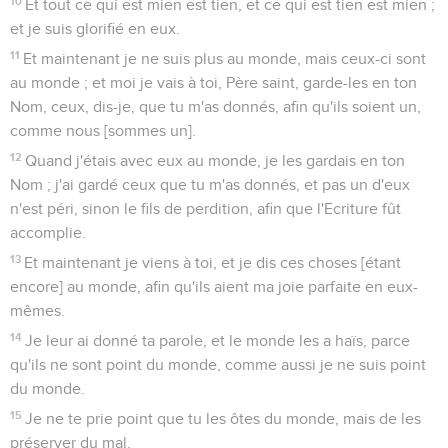
10
Et tout ce qui est mien est tien, et ce qui est tien est mien ;
et je suis glorifié en eux.
11
Et maintenant je ne suis plus au monde, mais ceux-ci sont
au monde ; et moi je vais à toi, Père saint, garde-les en ton
Nom, ceux, dis-je, que tu m'as donnés, afin qu'ils soient un,
comme nous [sommes un].
12
Quand j'étais avec eux au monde, je les gardais en ton
Nom ; j'ai gardé ceux que tu m'as donnés, et pas un d'eux
n'est péri, sinon le fils de perdition, afin que l'Ecriture fût
accomplie.
13
Et maintenant je viens à toi, et je dis ces choses [étant
encore] au monde, afin qu'ils aient ma joie parfaite en eux-
mêmes.
14
Je leur ai donné ta parole, et le monde les a haïs, parce
qu'ils ne sont point du monde, comme aussi je ne suis point
du monde.
15
Je ne te prie point que tu les ôtes du monde, mais de les
préserver du mal.