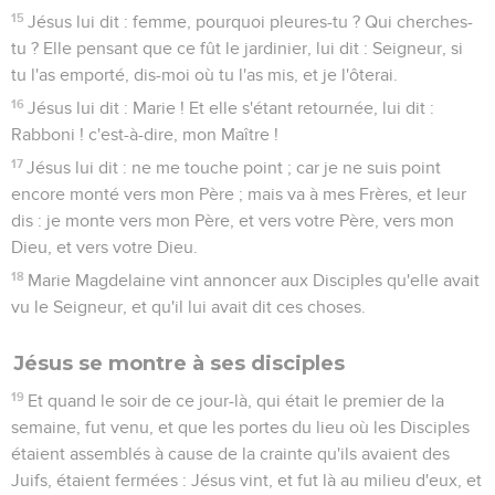
15
Jésus lui dit : femme, pourquoi pleures-tu ? Qui cherches-
tu ? Elle pensant que ce fût le jardinier, lui dit : Seigneur, si
tu l'as emporté, dis-moi où tu l'as mis, et je l'ôterai.
16
Jésus lui dit : Marie ! Et elle s'étant retournée, lui dit :
Rabboni ! c'est-à-dire, mon Maître !
17
Jésus lui dit : ne me touche point ; car je ne suis point
encore monté vers mon Père ; mais va à mes Frères, et leur
dis : je monte vers mon Père, et vers votre Père, vers mon
Dieu, et vers votre Dieu.
18
Marie Magdelaine vint annoncer aux Disciples qu'elle avait
vu le Seigneur, et qu'il lui avait dit ces choses.
Jésus se montre à ses disciples
19
Et quand le soir de ce jour-là, qui était le premier de la
semaine, fut venu, et que les portes du lieu où les Disciples
étaient assemblés à cause de la crainte qu'ils avaient des
Juifs, étaient fermées : Jésus vint, et fut là au milieu d'eux, et