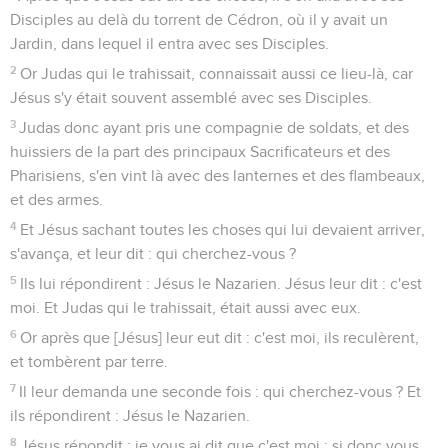
Disciples au delà du torrent de Cédron, où il y avait un
Jardin, dans lequel il entra avec ses Disciples.
2
Or Judas qui le trahissait, connaissait aussi ce lieu-là, car
Jésus s'y était souvent assemblé avec ses Disciples.
3
Judas donc ayant pris une compagnie de soldats, et des
huissiers de la part des principaux Sacrificateurs et des
Pharisiens, s'en vint là avec des lanternes et des flambeaux,
et des armes.
4
Et Jésus sachant toutes les choses qui lui devaient arriver,
s'avança, et leur dit : qui cherchez-vous ?
5
Ils lui répondirent : Jésus le Nazarien. Jésus leur dit : c'est
moi. Et Judas qui le trahissait, était aussi avec eux.
6
Or après que [Jésus] leur eut dit : c'est moi, ils reculèrent,
et tombèrent par terre.
7
Il leur demanda une seconde fois : qui cherchez-vous ? Et
ils répondirent : Jésus le Nazarien.
8
Jésus répondit : je vous ai dit que c'est moi ; si donc vous