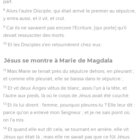
part.
8
Alors l'autre Disciple, qui était arrivé le premier au sépulcre,
y entra aussi, et il vit, et crut.
9
Car ils ne savaient pas encore l'Ecriture, [qui porte] qu'il
devait ressusciter des morts.
10
Et les Disciples s'en retournèrent chez eux.
Jésus se montre à Marie de Magdala
11
Mais Marie se tenait près du sépulcre dehors, en pleurant ;
et comme elle pleurait, elle se baissa dans le sépulcre ;
12
Et vit deux Anges vêtus de blanc, assis l'un à la tête, et
l'autre aux pieds, là où le corps de Jésus avait été couché.
13
Et ils lui dirent : femme, pourquoi pleures-tu ? Elle leur dit :
parce qu'on a enlevé mon Seigneur ; et je ne sais point où
on l'a mis.
14
Et quand elle eut dit cela, se tournant en arrière, elle vit
Jésus qui était là ; mais elle ne savait pas que ce fût Jésus.