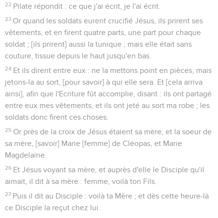
22
Pilate répondit : ce que j'ai écrit, je l'ai écrit.
23
Or quand les soldats eurent crucifié Jésus, ils prirent ses
vêtements, et en firent quatre parts, une part pour chaque
soldat ; [ils prirent] aussi la tunique ; mais elle était sans
couture, tissue depuis le haut jusqu'en bas.
24
Et ils dirent entre eux : ne la mettons point en pièces, mais
jetons-la au sort, [pour savoir] à qui elle sera. Et [cela arriva
ainsi], afin que l'Ecriture fût accomplie, disant : ils ont partagé
entre eux mes vêtements, et ils ont jeté au sort ma robe ; les
soldats donc firent ces choses.
25
Or près de la croix de Jésus étaient sa mère, et la soeur de
sa mère, [savoir] Marie [femme] de Cléopas, et Marie
Magdelaine.
26
Et Jésus voyant sa mère, et auprès d'elle le Disciple qu'il
aimait, il dit à sa mère : femme, voilà ton Fils.
27
Puis il dit au Disciple : voilà ta Mère ; et dès cette heure-là
ce Disciple la reçut chez lui.