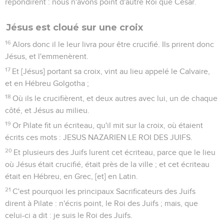
répondirent : nous n'avons point d'autre Roi que César.
Jésus est cloué sur une croix
16
Alors donc il le leur livra pour être crucifié. Ils prirent donc
Jésus, et l'emmenèrent.
17
Et [Jésus] portant sa croix, vint au lieu appelé le Calvaire,
et en Hébreu Golgotha ;
18
Où ils le crucifièrent, et deux autres avec lui, un de chaque
côté, et Jésus au milieu.
19
Or Pilate fit un écriteau, qu'il mit sur la croix, où étaient
écrits ces mots : JESUS NAZARIEN LE ROI DES JUIFS.
20
Et plusieurs des Juifs lurent cet écriteau, parce que le lieu
où Jésus était crucifié, était près de la ville ; et cet écriteau
était en Hébreu, en Grec, [et] en Latin.
21
C'est pourquoi les principaux Sacrificateurs des Juifs
dirent à Pilate : n'écris point, le Roi des Juifs ; mais, que
celui-ci a dit : je suis le Roi des Juifs.