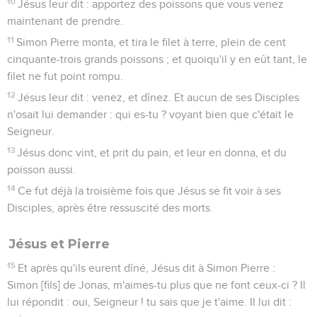
10
Jésus leur dit : apportez des poissons que vous venez
maintenant de prendre.
11
Simon Pierre monta, et tira le filet à terre, plein de cent
cinquante-trois grands poissons ; et quoiqu'il y en eût tant, le
filet ne fut point rompu.
12
Jésus leur dit : venez, et dînez. Et aucun de ses Disciples
n'osait lui demander : qui es-tu ? voyant bien que c'était le
Seigneur.
13
Jésus donc vint, et prit du pain, et leur en donna, et du
poisson aussi.
14
Ce fut déjà la troisième fois que Jésus se fit voir à ses
Disciples, après être ressuscité des morts.
Jésus et Pierre
15
Et après qu'ils eurent dîné, Jésus dit à Simon Pierre :
Simon [fils] de Jonas, m'aimes-tu plus que ne font ceux-ci ? Il
lui répondit : oui, Seigneur ! tu sais que je t'aime. Il lui dit :