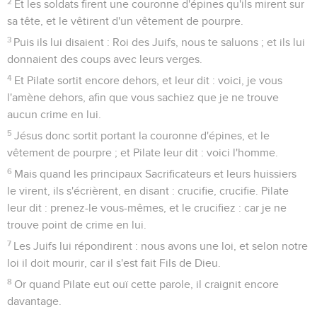
2
Et les soldats firent une couronne d'épines qu'ils mirent sur
sa tête, et le vêtirent d'un vêtement de pourpre.
3
Puis ils lui disaient : Roi des Juifs, nous te saluons ; et ils lui
donnaient des coups avec leurs verges.
4
Et Pilate sortit encore dehors, et leur dit : voici, je vous
l'amène dehors, afin que vous sachiez que je ne trouve
aucun crime en lui.
5
Jésus donc sortit portant la couronne d'épines, et le
vêtement de pourpre ; et Pilate leur dit : voici l'homme.
6
Mais quand les principaux Sacrificateurs et leurs huissiers
le virent, ils s'écrièrent, en disant : crucifie, crucifie. Pilate
leur dit : prenez-le vous-mêmes, et le crucifiez : car je ne
trouve point de crime en lui.
7
Les Juifs lui répondirent : nous avons une loi, et selon notre
loi il doit mourir, car il s'est fait Fils de Dieu.
8
Or quand Pilate eut ouï cette parole, il craignit encore
davantage.