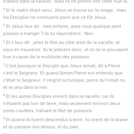
d'abord dans la nacelle ; mais ils ne prirent rien cette nuit-là.
4
Et le matin étant venu, Jésus se trouva sur le rivage ; mais
les Disciples ne connurent point que ce fût Jésus.
5
Et Jésus leur dit : mes enfants, avez-vous quelque petit
poisson à manger ? ils lui répondirent : Non.
6
Et il leur dit : jetez le filet au côté droit de la nacelle, et
vous en trouverez. Ils le jetèrent donc, et ils ne le pouvaient
tirer à cause de la multitude des poissons.
7
C'est pourquoi le Disciple que Jésus aimait, dit à Pierre :
c'est le Seigneur. Et quand Simon Pierre eut entendu que
c'était le Seigneur, il ceignit sa tunique, parce qu'il était nu,
et se jeta dans la mer.
8
Et les autres Disciples vinrent dans la nacelle, car ils
n'étaient pas loin de terre, mais seulement environ deux
cents coudées, traînant le filet de poissons.
9
Et quand ils furent descendus à terre, ils virent de la braise,
et du poisson mis dessus, et du pain.