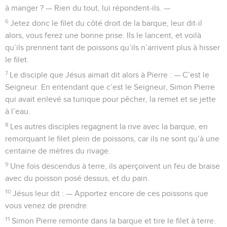
à manger ? — Rien du tout, lui répondent-ils. —
6
Jetez donc le filet du côté droit de la barque, leur dit-il
alors, vous ferez une bonne prise. Ils le lancent, et voilà
qu’ils prennent tant de poissons qu’ils n’arrivent plus à hisser
le filet.
7
Le disciple que Jésus aimait dit alors à Pierre : — C’est le
Seigneur. En entendant que c’est le Seigneur, Simon Pierre
qui avait enlevé sa tunique pour pêcher, la remet et se jette
à l’eau.
8
Les autres disciples regagnent la rive avec la barque, en
remorquant le filet plein de poissons, car ils ne sont qu’à une
centaine de mètres du rivage.
9
Une fois descendus à terre, ils aperçoivent un feu de braise
avec du poisson posé dessus, et du pain.
10
Jésus leur dit : — Apportez encore de ces poissons que
vous venez de prendre.
11
Simon Pierre remonte dans la barque et tire le filet à terre.