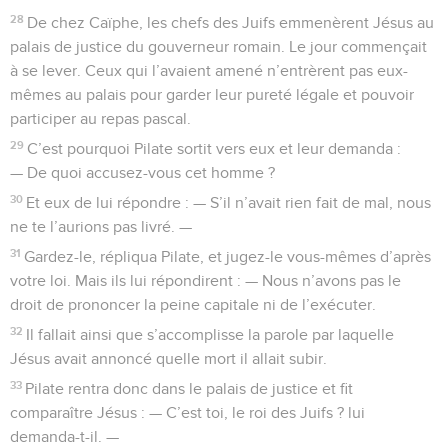
28
De chez Caïphe, les chefs des Juifs emmenèrent Jésus au
palais de justice du gouverneur romain. Le jour commençait
à se lever. Ceux qui l’avaient amené n’entrèrent pas eux-
mêmes au palais pour garder leur pureté légale et pouvoir
participer au repas pascal.
29
C’est pourquoi Pilate sortit vers eux et leur demanda :
— De quoi accusez-vous cet homme ?
30
Et eux de lui répondre : — S’il n’avait rien fait de mal, nous
ne te l’aurions pas livré. —
31
Gardez-le, répliqua Pilate, et jugez-le vous-mêmes d’après
votre loi. Mais ils lui répondirent : — Nous n’avons pas le
droit de prononcer la peine capitale ni de l’exécuter.
32
Il fallait ainsi que s’accomplisse la parole par laquelle
Jésus avait annoncé quelle mort il allait subir.
33
Pilate rentra donc dans le palais de justice et fit
comparaître Jésus : — C’est toi, le roi des Juifs ? lui
demanda-t-il. —