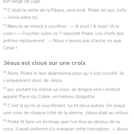
son siège de juge.
14
C’était la veille de la Pâque, vers midi. Pilate dit aux Juifs :
— Voilà votre roi.
15
Mais ils se mirent à vociférer : — À mort ! À mort ! À la
croix ! — Crucifier votre roi ? répondit Pilate. Les chefs des
prêtres répliquèrent : — Nous n’avons pas d’autre roi que
César !
Jésus est cloué sur une croix
16
Alors, Pilate le leur abandonna pour qu’il soit crucifié. Ils
s’emparèrent donc de Jésus
17
qui, portant lui-même sa croix, se dirigea vers l’endroit
appelé Place du Crâne, en hébreu Golgotha.
18
C’est là qu’ils le crucifièrent, lui et deux autres. On plaça
une croix de chaque côté de la sienne. Jésus était au milieu.
19
Pilate fit faire un écriteau que l’on fixa au-dessus de la
croix. Il avait ordonné d’y marquer cette inscription : « Jésus