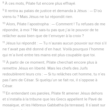
8
À ces mots, Pilate fut encore plus effrayé.
9
Il rentra au palais de justice et demanda à Jésus : — D’où
viens-tu ? Mais Jésus ne lui répondit rien.
10
Alors, Pilate l’apostropha : — Comment ! Tu refuses de me
répondre, à moi ? Ne sais-tu pas que j’ai le pouvoir de te
relâcher aussi bien que de t’envoyer à la croix ?
11
Jésus lui répondit : — Tu n’aurais aucun pouvoir sur moi s’il
ne t’avait pas été donné d’en haut. Voilà pourquoi l’homme
qui m’a livré entre tes mains est plus coupable que toi.
12
À partir de ce moment, Pilate cherchait encore plus à
remettre Jésus en liberté. Mais les chefs des Juifs
redoublèrent leurs cris : — Si tu relâches cet homme, tu n’es
pas l’ami de César. Si quelqu’un se fait roi, il s’oppose à
César.
13
En entendant ces paroles, Pilate fit amener Jésus dehors
et s’installa à la tribune que les Grecs appellent le Pavé de
mosaïque, et les Hébreux Gabbatha (la terrasse). Il s’assit sur