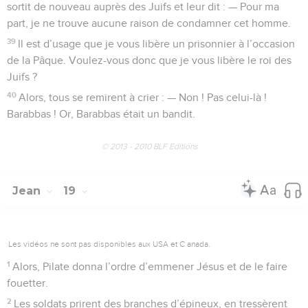
sortit de nouveau auprès des Juifs et leur dit : — Pour ma
part, je ne trouve aucune raison de condamner cet homme.
39
Il est d’usage que je vous libère un prisonnier à l’occasion
de la Pâque. Voulez-vous donc que je vous libère le roi des
Juifs ?
40
Alors, tous se remirent à crier : — Non ! Pas celui-là !
Barabbas ! Or, Barabbas était un bandit.
© 2013 - 2010 BLF Editions
Jean
19
Les vidéos ne sont pas disponibles aux USA et C anada.
1
Alors, Pilate donna l’ordre d’emmener Jésus et de le faire
fouetter.
2
Les soldats prirent des branches d’épineux, en tressèrent