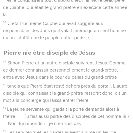
et le conduisirent tout d’abord chez Hanne, le beau-père
de Caïphe, qui était le grand-prêtre en exercice cette année-
là.
14
C’était ce même Caïphe qui avait suggéré aux
responsables des Juifs qu’il valait mieux qu’un seul homme
meure plutôt que le peuple entier périsse.
Pierre nie être disciple de Jésus
15
Simon Pierre et un autre disciple suivirent Jésus. Comme
ce dernier connaissait personnellement le grand-prêtre, il
entra avec Jésus dans la cour du palais du grand-prêtre
16
tandis que Pierre était resté dehors près du portail. L’autre
disciple qui connaissait le grand-prêtre ressortit donc, dit un
mot à la concierge qui laissa entrer Pierre.
17
La jeune servante qui gardait la porte demanda alors à
Pierre : — Tu fais aussi partie des disciples de cet homme-là ?
— Non, lui répondit-il, je n’en suis pas.
18
Les serviteurs et les gardes avaient allumé un feu de