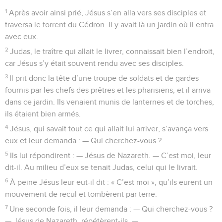
1
Après avoir ainsi prié, Jésus s’en alla vers ses disciples et
traversa le torrent du Cédron. Il y avait là un jardin où il entra
avec eux.
2
Judas, le traître qui allait le livrer, connaissait bien l’endroit,
car Jésus s’y était souvent rendu avec ses disciples.
3
Il prit donc la tête d’une troupe de soldats et de gardes
fournis par les chefs des prêtres et les pharisiens, et il arriva
dans ce jardin. Ils venaient munis de lanternes et de torches,
ils étaient bien armés.
4
Jésus, qui savait tout ce qui allait lui arriver, s’avança vers
eux et leur demanda : — Qui cherchez-vous ?
5
Ils lui répondirent : — Jésus de Nazareth. — C’est moi, leur
dit-il. Au milieu d’eux se tenait Judas, celui qui le livrait.
6
À peine Jésus leur eut-il dit : « C’est moi », qu’ils eurent un
mouvement de recul et tombèrent par terre.
7
Une seconde fois, il leur demanda : — Qui cherchez-vous ?
— Jésus de Nazareth, répétèrent-ils. —