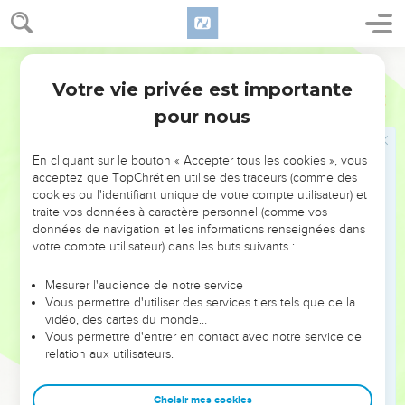
votre amour et vous avez cru que je suis issu de lui.
28
C’est vrai, je suis sorti de chez mon Père et je suis venu
Parole Vivante
dans le monde. Maintenant, je quitte de nouveau le monde
Votre vie privée est importante
et je retourne auprès du Père. —
Jean
16
pour nous
29
Maintenant, enfin, s’écrièrent ses disciples, tu nous parles
ouvertement, en toute clarté, sans te servir d’un langage
figuré !
En cliquant sur le bouton « Accepter tous les cookies », vous
acceptez que TopChrétien utilise des traceurs (comme des
30
À présent, nous avons compris que tu sais tout et que tu
cookies ou l'identifiant unique de votre compte utilisateur) et
connais d’avance les questions que l’on aimerait te poser.
traite vos données à caractère personnel (comme vos
données de navigation et les informations renseignées dans
C’est pourquoi, cette fois, nous croyons que tu viens de
votre compte utilisateur) dans les buts suivants :
Dieu. —
31
Ainsi donc, leur répondit Jésus, vous croyez à présent !
Mesurer l'audience de notre service
Vous permettre d'utiliser des services tiers tels que de la
32
Mais le temps est proche (il est même déjà là) où vous
vidéo, des cartes du monde…
vous disperserez, chacun de son côté, et vous me laisserez
Vous permettre d'entrer en contact avec notre service de
tout seul. Seul ! Il est vrai que je ne le suis jamais vraiment
relation aux utilisateurs.
puisque le Père est avec moi.
33
Il fallait que je vous dise aussi cela pour que vous trouviez
Choisir mes cookies