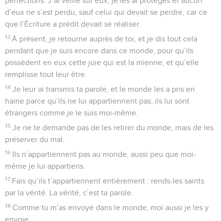
perfections. J’ai veillé sur eux, je les ai protégés et aucun
d’eux ne s’est perdu, sauf celui qui devait se perdre, car ce
que l’Écriture a prédit devait se réaliser.
13
À présent, je retourne auprès de toi, et je dis tout cela
pendant que je suis encore dans ce monde, pour qu’ils
possèdent en eux cette joie qui est la mienne, et qu’elle
remplisse tout leur être.
14
Je leur ai transmis ta parole, et le monde les a pris en
haine parce qu’ils ne lui appartiennent pas, ils lui sont
étrangers comme je le suis moi-même.
15
Je ne te demande pas de les retirer du monde, mais de les
préserver du mal.
16
Ils n’appartiennent pas au monde, aussi peu que moi-
même je lui appartiens.
17
Fais qu’ils t’appartiennent entièrement : rends-les saints
par la vérité. La vérité, c’est ta parole.
18
Comme tu m’as envoyé dans le monde, moi aussi je les y
envoie.