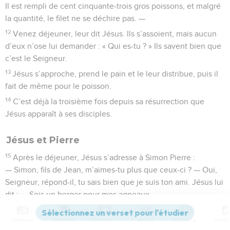
Il est rempli de cent cinquante-trois gros poissons, et malgré
la quantité, le filet ne se déchire pas. —
12
Venez déjeuner, leur dit Jésus. Ils s’assoient, mais aucun
d’eux n’ose lui demander : « Qui es-tu ? » Ils savent bien que
c’est le Seigneur.
13
Jésus s’approche, prend le pain et le leur distribue, puis il
fait de même pour le poisson.
14
C’est déjà la troisième fois depuis sa résurrection que
Jésus apparaît à ses disciples.
Jésus et Pierre
15
Après le déjeuner, Jésus s’adresse à Simon Pierre :
— Simon, fils de Jean, m’aimes-tu plus que ceux-ci ? — Oui,
Seigneur, répond-il, tu sais bien que je suis ton ami. Jésus lui
dit : — Sois un berger pour mes agneaux.
16
Puis il lui redemande une deuxième fois : — Simon, fils de
Contenus
Versions
Commentaires
Strong
Dictionnaire
Jean, m’aimes-tu ? — Oui, Seigneur, lui répond Simon. Tu