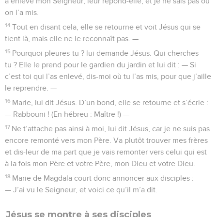
a enlevé mon Seigneur, leur répond-elle, et je ne sais pas où
on l’a mis.
14
Tout en disant cela, elle se retourne et voit Jésus qui se
tient là, mais elle ne le reconnaît pas. —
15
Pourquoi pleures-tu ? lui demande Jésus. Qui cherches-
tu ? Elle le prend pour le gardien du jardin et lui dit : — Si
c’est toi qui l’as enlevé, dis-moi où tu l’as mis, pour que j’aille
le reprendre. —
16
Marie, lui dit Jésus. D’un bond, elle se retourne et s’écrie :
— Rabbouni ! (En hébreu : Maître !) —
17
Ne t’attache pas ainsi à moi, lui dit Jésus, car je ne suis pas
encore remonté vers mon Père. Va plutôt trouver mes frères
et dis-leur de ma part que je vais remonter vers celui qui est
à la fois mon Père et votre Père, mon Dieu et votre Dieu.
18
Marie de Magdala court donc annoncer aux disciples :
— J’ai vu le Seigneur, et voici ce qu’il m’a dit.
Jésus se montre à ses disciples