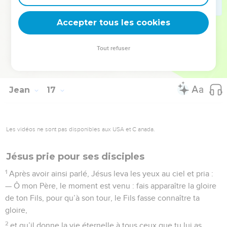
la paix dans la communion avec moi. Dans le monde, vous
aurez à souffrir bien des afflictions mais prenez courage,
Accepter tous les cookies
moi, j’ai déjà remporté la victoire sur le monde.
Tout refuser
© 2013 - 2010 BLF Editions
Jean
17
Les vidéos ne sont pas disponibles aux USA et C anada.
Jésus prie pour ses disciples
1
Après avoir ainsi parlé, Jésus leva les yeux au ciel et pria :
— Ô mon Père, le moment est venu : fais apparaître la gloire
de ton Fils, pour qu’à son tour, le Fils fasse connaître ta
gloire,
2
et qu’il donne la vie éternelle à tous ceux que tu lui as