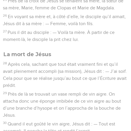
Près de la croix de Jésus se tenaient sa mère, la sœur de
sa mère, Marie, femme de Clopas et Marie de Magdala.
26
En voyant sa mère et, à côté d’elle, le disciple qu’il aimait,
Jésus dit à sa mère : — Femme, voilà ton fils.
27
Puis il dit au disciple : — Voilà ta mère. À partir de ce
moment-là, le disciple la prit chez lui.
La mort de Jésus
28
Après cela, sachant que tout était vraiment fini et qu’il
avait pleinement accompli (sa mission), Jésus dit : — J’ai soif.
Cela pour que se réalise jusqu’au bout ce que l’Écriture avait
prédit.
29
Près de là se trouvait un vase rempli de vin aigre. On
attacha donc une éponge imbibée de ce vin aigre au bout
d’une branche d’hysope et on l’approcha de la bouche de
Jésus.
30
Quand il eut goûté le vin aigre, Jésus dit : — Tout est
accompli. Il pencha la tête et rendit l’esprit.