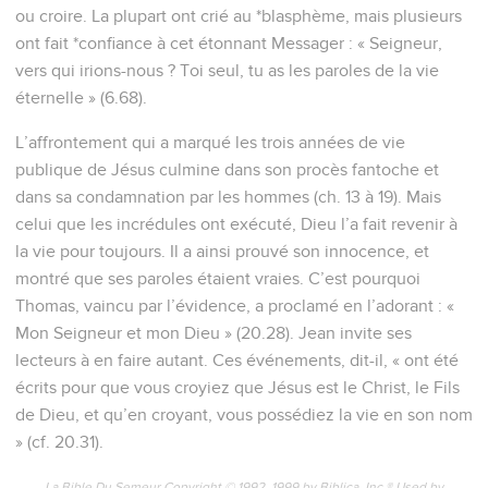
ou croire. La plupart ont crié au *blasphème, mais plusieurs
ont fait *confiance à cet étonnant Messager : « Seigneur,
vers qui irions-nous ? Toi seul, tu as les paroles de la vie
éternelle » (6.68).
L’affrontement qui a marqué les trois années de vie
publique de Jésus culmine dans son procès fantoche et
dans sa condamnation par les hommes (ch. 13 à 19). Mais
celui que les incrédules ont exécuté, Dieu l’a fait revenir à
la vie pour toujours. Il a ainsi prouvé son innocence, et
montré que ses paroles étaient vraies. C’est pourquoi
Thomas, vaincu par l’évidence, a proclamé en l’adorant : «
Mon Seigneur et mon Dieu » (20.28). Jean invite ses
lecteurs à en faire autant. Ces événements, dit-il, « ont été
écrits pour que vous croyiez que Jésus est le Christ, le Fils
de Dieu, et qu’en croyant, vous possédiez la vie en son nom
» (cf. 20.31).
La Bible Du Semeur Copyright © 1992, 1999 by Biblica, Inc.® Used by