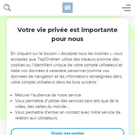
les prophètes, et dans les psaumes, fussent accomplies.
45
Alors il leur ouvrit l'intelligence pour entendre les
Darby
écritures.
Votre vie privée est importante
46
Luc
24
Et il leur dit : Il est ainsi écrit ; et ainsi il fallait que le Christ
pour nous
souffrît, et qu'il ressuscitât d'entre les morts le troisième jour,
47
et que la repentance et la rémission des péchés fussent
En cliquant sur le bouton « Accepter tous les cookies », vous
prêchées en son nom à toutes les nations, en commençant
acceptez que TopChrétien utilise des traceurs (comme des
par Jérusalem.
cookies ou l'identifiant unique de votre compte utilisateur) et
48
Et vous, vous êtes témoins de ces choses ;
traite vos données à caractère personnel (comme vos
données de navigation et les informations renseignées dans
49
et voici, moi j'envoie sur vous la promesse de mon Père.
votre compte utilisateur) dans les buts suivants :
Mais vous, demeurez dans la ville, jusqu'à ce que vous soyez
revêtus de puissance d'en haut.
Mesurer l'audience de notre service
Vous permettre d'utiliser des services tiers tels que de la
vidéo, des cartes du monde…
Jésus monte au ciel
Vous permettre d'entrer en contact avec notre service de
relation aux utilisateurs.
50
Et il les mena dehors jusqu'à Béthanie, et, levant ses
mains en haut, il les bénit.
Choisir mes cookies
51