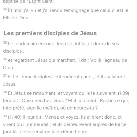
baptise de l'Esprit Saint.
34
Et moi, j'ai vu et j'ai rendu témoignage que celui-ci est le
Fils de Dieu.
Les premiers disciples de Jésus
35
Le lendemain encore, Jean se tint là, et deux de ses
disciples ;
36
et regardant Jésus qui marchait, il dit : Voilà l'agneau de
Dieu !
37
Et les deux disciples l'entendirent parler, et ils suivirent
Jésus.
38
Et Jésus se retournant, et voyant qu'ils le suivaient, (1-39)
leur dit : Que cherchez-vous ? Et il lui dirent : Rabbi (ce qui,
interprété, signifie maître), où demeures-tu ?
39
(1 : 40) Il leur dit : Venez et voyez. Ils allèrent donc, et
virent où il demeurait ; et ils demeurèrent auprès de lui ce
jour-là : c'était environ la dixième heure.