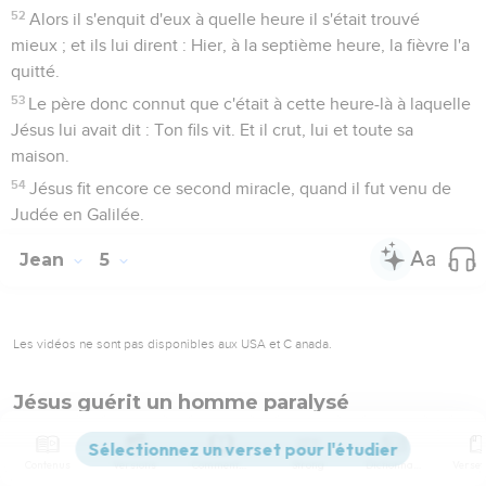
52
Alors il s'enquit d'eux à quelle heure il s'était trouvé
mieux ; et ils lui dirent : Hier, à la septième heure, la fièvre l'a
quitté.
53
Le père donc connut que c'était à cette heure-là à laquelle
Jésus lui avait dit : Ton fils vit. Et il crut, lui et toute sa
maison.
54
Jésus fit encore ce second miracle, quand il fut venu de
Judée en Galilée.
Jean
5
Les vidéos ne sont pas disponibles aux USA et C anada.
Jésus guérit un homme paralysé
1
Après ces choses, il y avait une fête des Juifs, et Jésus
monta à Jérusalem.
Contenus
Versions
Commentaires
Strong
Dictionnaire