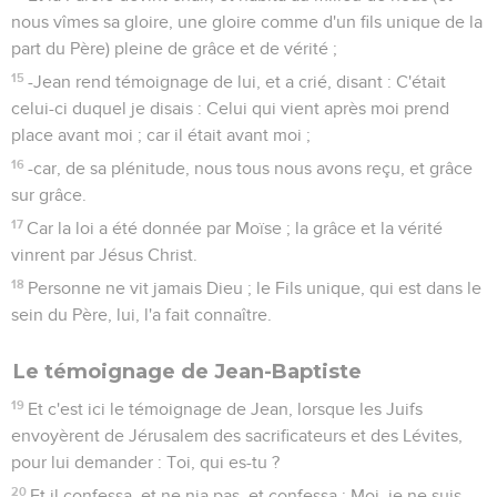
nous vîmes sa gloire, une gloire comme d'un fils unique de la
part du Père) pleine de grâce et de vérité ;
15
-Jean rend témoignage de lui, et a crié, disant : C'était
celui-ci duquel je disais : Celui qui vient après moi prend
place avant moi ; car il était avant moi ;
16
-car, de sa plénitude, nous tous nous avons reçu, et grâce
sur grâce.
17
Car la loi a été donnée par Moïse ; la grâce et la vérité
vinrent par Jésus Christ.
18
Personne ne vit jamais Dieu ; le Fils unique, qui est dans le
sein du Père, lui, l'a fait connaître.
Le témoignage de Jean-Baptiste
19
Et c'est ici le témoignage de Jean, lorsque les Juifs
envoyèrent de Jérusalem des sacrificateurs et des Lévites,
pour lui demander : Toi, qui es-tu ?
20
Et il confessa, et ne nia pas, et confessa : Moi, je ne suis