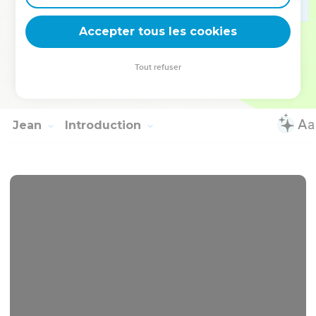
Et il arriva qu'en les bénissant, il fut séparé d'eux, et fut
élevé dans le ciel.
Accepter tous les cookies
52
Et eux, lui ayant rendu hommage, s'en retournèrent à
Jérusalem avec une grande joie.
Tout refuser
53
Et ils étaient continuellement dans le temple, louant et
bénissant Dieu.
Jean
Introduction