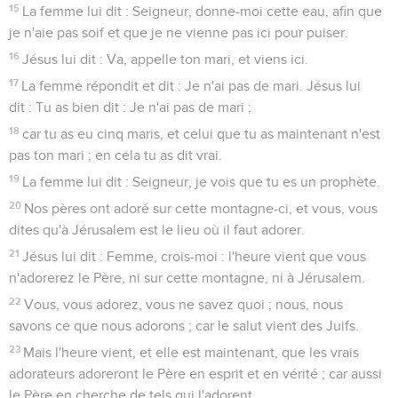
15
La femme lui dit : Seigneur, donne-moi cette eau, afin que
je n'aie pas soif et que je ne vienne pas ici pour puiser.
16
Jésus lui dit : Va, appelle ton mari, et viens ici.
17
La femme répondit et dit : Je n'ai pas de mari. Jésus lui
dit : Tu as bien dit : Je n'ai pas de mari ;
18
car tu as eu cinq maris, et celui que tu as maintenant n'est
pas ton mari ; en cela tu as dit vrai.
19
La femme lui dit : Seigneur, je vois que tu es un prophète.
20
Nos pères ont adoré sur cette montagne-ci, et vous, vous
dites qu'à Jérusalem est le lieu où il faut adorer.
21
Jésus lui dit : Femme, crois-moi : l'heure vient que vous
n'adorerez le Père, ni sur cette montagne, ni à Jérusalem.
22
Vous, vous adorez, vous ne savez quoi ; nous, nous
savons ce que nous adorons ; car le salut vient des Juifs.
23
Mais l'heure vient, et elle est maintenant, que les vrais
adorateurs adoreront le Père en esprit et en vérité ; car aussi
le Père en cherche de tels qui l'adorent.