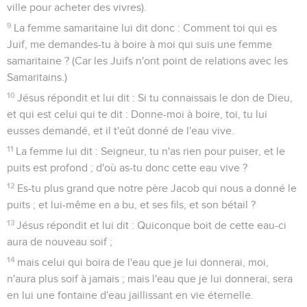
ville pour acheter des vivres).
9
La femme samaritaine lui dit donc : Comment toi qui es
Juif, me demandes-tu à boire à moi qui suis une femme
samaritaine ? (Car les Juifs n'ont point de relations avec les
Samaritains.)
10
Jésus répondit et lui dit : Si tu connaissais le don de Dieu,
et qui est celui qui te dit : Donne-moi à boire, toi, tu lui
eusses demandé, et il t'eût donné de l'eau vive.
11
La femme lui dit : Seigneur, tu n'as rien pour puiser, et le
puits est profond ; d'où as-tu donc cette eau vive ?
12
Es-tu plus grand que notre père Jacob qui nous a donné le
puits ; et lui-même en a bu, et ses fils, et son bétail ?
13
Jésus répondit et lui dit : Quiconque boit de cette eau-ci
aura de nouveau soif ;
14
mais celui qui boira de l'eau que je lui donnerai, moi,
n'aura plus soif à jamais ; mais l'eau que je lui donnerai, sera
en lui une fontaine d'eau jaillissant en vie éternelle.