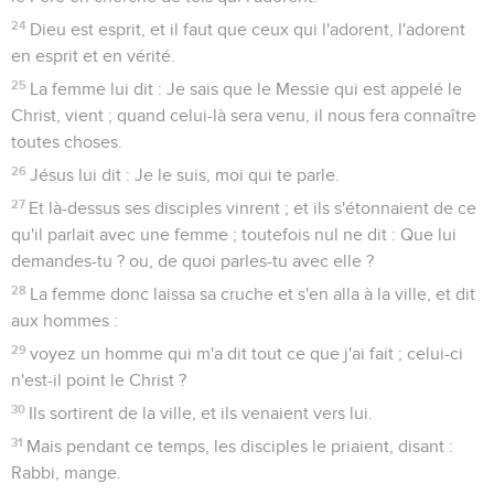
24
Dieu est esprit, et il faut que ceux qui l'adorent, l'adorent
en esprit et en vérité.
25
La femme lui dit : Je sais que le Messie qui est appelé le
Christ, vient ; quand celui-là sera venu, il nous fera connaître
toutes choses.
26
Jésus lui dit : Je le suis, moi qui te parle.
27
Et là-dessus ses disciples vinrent ; et ils s'étonnaient de ce
qu'il parlait avec une femme ; toutefois nul ne dit : Que lui
demandes-tu ? ou, de quoi parles-tu avec elle ?
28
La femme donc laissa sa cruche et s'en alla à la ville, et dit
aux hommes :
29
voyez un homme qui m'a dit tout ce que j'ai fait ; celui-ci
n'est-il point le Christ ?
30
Ils sortirent de la ville, et ils venaient vers lui.
31
Mais pendant ce temps, les disciples le priaient, disant :
Rabbi, mange.