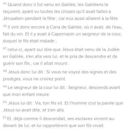
45
Quand donc il fut venu en Galilée, les Galiléens le
reçurent, ayant vu toutes les choses qu'il avait faites à
Jérusalem pendant la fête ; car eux aussi allaient à la fête.
46
Il vint donc encore à Cana de Galilée, où il avait, de l'eau,
fait du vin. Et il y avait à Capernaüm un seigneur de la cour,
duquel le fils était malade ;
47
celui-ci, ayant ouï dire que Jésus était venu de la Judée
en Galilée, s'en alla vers lui, et le pria de descendre et de
guérir son fils ; car il allait mourir.
48
Jésus donc lui dit : Si vous ne voyez des signes et des
prodiges, vous ne croirez point.
49
Le seigneur de la cour lui dit : Seigneur, descends avant
que mon enfant meure.
50
Jésus lui dit : Va, ton fils vit. Et l'homme crut la parole que
Jésus lui avait dite, et s'en alla.
51
Et, déjà comme il descendait, ses esclaves vinrent au-
devant de lui, et lui rapportèrent que son fils vivait.