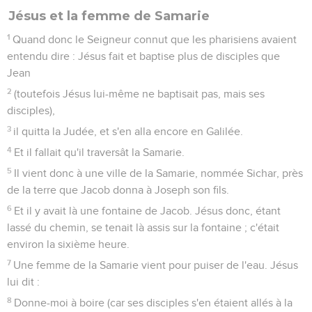
Jésus et la femme de Samarie
1
Quand donc le Seigneur connut que les pharisiens avaient
entendu dire : Jésus fait et baptise plus de disciples que
Jean
2
(toutefois Jésus lui-même ne baptisait pas, mais ses
disciples),
3
il quitta la Judée, et s'en alla encore en Galilée.
4
Et il fallait qu'il traversât la Samarie.
5
Il vient donc à une ville de la Samarie, nommée Sichar, près
de la terre que Jacob donna à Joseph son fils.
6
Et il y avait là une fontaine de Jacob. Jésus donc, étant
lassé du chemin, se tenait là assis sur la fontaine ; c'était
environ la sixième heure.
7
Une femme de la Samarie vient pour puiser de l'eau. Jésus
lui dit :
8
Donne-moi à boire (car ses disciples s'en étaient allés à la