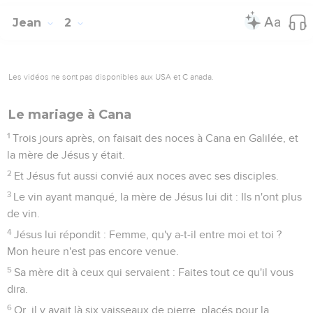
Jean
2
Les vidéos ne sont pas disponibles aux USA et C anada.
Le mariage à Cana
1
Trois jours après, on faisait des noces à Cana en Galilée, et
la mère de Jésus y était.
2
Et Jésus fut aussi convié aux noces avec ses disciples.
3
Le vin ayant manqué, la mère de Jésus lui dit : Ils n'ont plus
de vin.
4
Jésus lui répondit : Femme, qu'y a-t-il entre moi et toi ?
Mon heure n'est pas encore venue.
5
Sa mère dit à ceux qui servaient : Faites tout ce qu'il vous
dira.
6
Or, il y avait là six vaisseaux de pierre, placés pour la