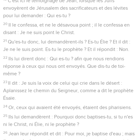
C'est ici le témoignage de Jean, lorsque les Juifs
envoyèrent de Jérusalem des sacrificateurs et des lévites
pour lui demander : Qui es-tu ?
20
Il le confessa, et ne le désavoua point ; il le confessa en
disant : Je ne suis point le Christ.
21
Qu'es-tu donc, lui demandèrent-ils ? Es-tu Élie ? Et il dit :
Je ne le suis point. Es-tu le prophète ? Et il répondit : Non.
22
Ils lui dirent donc : Qui es-tu ? afin que nous rendions
réponse à ceux qui nous ont envoyés. Que dis-tu de toi-
même ?
23
Il dit : Je suis la voix de celui qui crie dans le désert :
Aplanissez le chemin du Seigneur, comme a dit le prophète
Ésaïe.
24
Or, ceux qui avaient été envoyés, étaient des pharisiens.
25
Ils lui demandèrent : Pourquoi donc baptises-tu, si tu n'es
ni le Christ, ni Élie, ni le prophète ?
26
Jean leur répondit et dit : Pour moi, je baptise d'eau ; mais