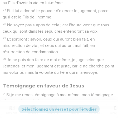
au Fils d'avoir la vie en lui-même.
27
Et il lui a donné le pouvoir d'exercer le jugement, parce
qu'il est le Fils de l'homme.
28
Ne soyez pas surpris de cela ; car l'heure vient que tous
ceux qui sont dans les sépulcres entendront sa voix,
29
Et sortiront : savoir, ceux qui auront bien fait, en
résurrection de vie ; et ceux qui auront mal fait, en
résurrection de condamnation.
30
Je ne puis rien faire de moi-même, je juge selon que
j'entends, et mon jugement est juste, car je ne cherche point
ma volonté, mais la volonté du Père qui m'a envoyé.
Témoignage en faveur de Jésus
31
Si je me rends témoignage à moi-même, mon témoignage
n'est pas digne de foi.
32
Il y en a un autre qui me rend témoignage, et je sais que le
Contenus
Versions
Commentaires
Strong
Dictionnaire
témoignage qu'il me rend est digne de foi.