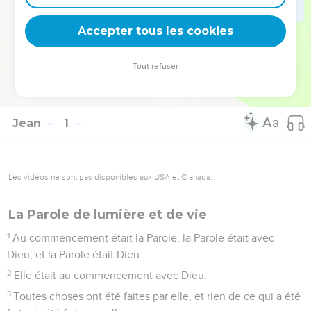
de Dieu, et qu’en croyant, vous possédiez la vie en son nom
» (cf. 20.31).
Accepter tous les cookies
La Bible Du Semeur Copyright © 1992, 1999 by Biblica, Inc.® Used by
Tout refuser
permission. All rights reserved worldwide.
Jean
1
Les vidéos ne sont pas disponibles aux USA et C anada.
La Parole de lumière et de vie
1
Au commencement était la Parole, la Parole était avec
Dieu, et la Parole était Dieu.
2
Elle était au commencement avec Dieu.
3
Toutes choses ont été faites par elle, et rien de ce qui a été