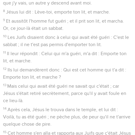
que j'y vais, un autre y descend avant moi.
8
Jésus lui dit : Lève-toi, emporte ton lit, et marche.
9
Et aussitôt l'homme fut guéri ; et il prit son lit, et marcha.
Or, ce jour-là était un sabbat.
10
Les Juifs disaient donc à celui qui avait été guéri : C'est le
sabbat ; il ne t'est pas permis d'emporter ton lit.
11
Il leur répondit : Celui qui m'a guéri, m'a dit : Emporte ton
lit, et marche.
12
Ils lui demandèrent donc : Qui est cet homme qui t'a dit :
Emporte ton lit, et marche ?
13
Mais celui qui avait été guéri ne savait qui c'était ; car
Jésus s'était retiré secrètement, parce qu'il y avait foule en
ce lieu-là.
14
Après cela, Jésus le trouva dans le temple, et lui dit :
Voilà, tu as été guéri ; ne pèche plus, de peur qu'il ne t'arrive
quelque chose de pire.
15
Cet homme s'en alla et rapporta aux Juifs que c'était Jésus