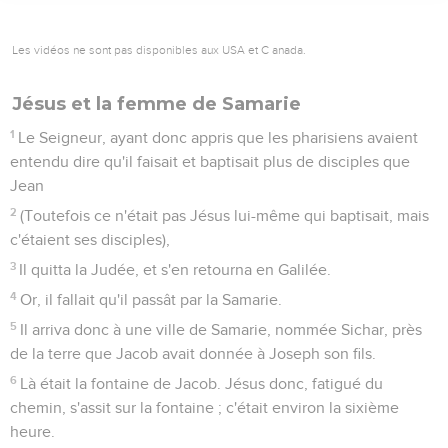
Les vidéos ne sont pas disponibles aux USA et C anada.
Jésus et la femme de Samarie
1
Le Seigneur, ayant donc appris que les pharisiens avaient
entendu dire qu'il faisait et baptisait plus de disciples que
Jean
2
(Toutefois ce n'était pas Jésus lui-même qui baptisait, mais
c'étaient ses disciples),
3
Il quitta la Judée, et s'en retourna en Galilée.
4
Or, il fallait qu'il passât par la Samarie.
5
Il arriva donc à une ville de Samarie, nommée Sichar, près
de la terre que Jacob avait donnée à Joseph son fils.
6
Là était la fontaine de Jacob. Jésus donc, fatigué du
chemin, s'assit sur la fontaine ; c'était environ la sixième
heure.