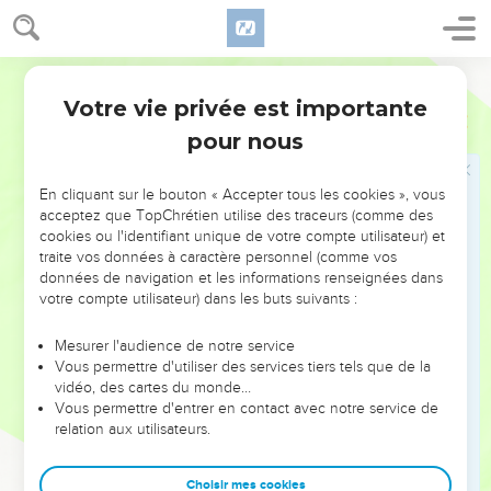
ténèbres, la Vérité qui affranchit du mensonge, en un mot :
le Seigneur lui-même.
Ostervald
Devant de telles affirmations, on ne pouvait que condamner
Votre vie privée est importante
ou croire. La plupart ont crié au *blasphème, mais plusieurs
Jean
Introduction
ont fait *confiance à cet étonnant Messager : « Seigneur,
pour nous
vers qui irions-nous ? Toi seul, tu as les paroles de la vie
éternelle » (6.68).
En cliquant sur le bouton « Accepter tous les cookies », vous
acceptez que TopChrétien utilise des traceurs (comme des
L’affrontement qui a marqué les trois années de vie
cookies ou l'identifiant unique de votre compte utilisateur) et
traite vos données à caractère personnel (comme vos
publique de Jésus culmine dans son procès fantoche et
données de navigation et les informations renseignées dans
dans sa condamnation par les hommes (ch. 13 à 19). Mais
votre compte utilisateur) dans les buts suivants :
celui que les incrédules ont exécuté, Dieu l’a fait revenir à
la vie pour toujours. Il a ainsi prouvé son innocence, et
Mesurer l'audience de notre service
Vous permettre d'utiliser des services tiers tels que de la
montré que ses paroles étaient vraies. C’est pourquoi
vidéo, des cartes du monde…
Thomas, vaincu par l’évidence, a proclamé en l’adorant : «
Vous permettre d'entrer en contact avec notre service de
Mon Seigneur et mon Dieu » (20.28). Jean invite ses
relation aux utilisateurs.
lecteurs à en faire autant. Ces événements, dit-il, « ont été
écrits pour que vous croyiez que Jésus est le Christ, le Fils
Choisir mes cookies