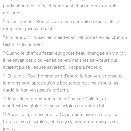
purification des Juifs, et contenant chacun deux ou trois
mesures.
7
Jésus leur dit : Remplissez d'eau ces vaisseaux ; et ils les
remplirent jusqu'au haut.
8
Et il leur dit : Puisez-en maintenant, et portez-en au chef du
festin. Et ils le firent.
9
Quand le chef du festin eut goûté l'eau changée en vin (or,
il ne savait pas d'où venait ce vin, mais les serviteurs qui
avaient puisé l'eau le savaient), il appela l'époux,
10
Et lui dit : Tout homme sert d'abord le bon vin, et ensuite
le moins bon, après qu'on a beaucoup bu ; mais toi, tu as
gardé le bon vin jusqu'à présent.
11
Jésus fit ce premier miracle à Cana de Galilée, et il
manifesta sa gloire ; et ses disciples crurent en lui.
12
Après cela, il descendit à Capernaüm avec sa mère, ses
frères et ses disciples ; et ils n'y demeurèrent que peu de
jours ;