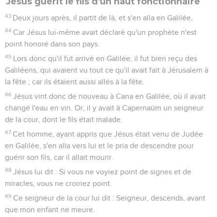
Jésus guérit le fils d'un haut fonctionnaire
43
Deux jours après, il partit de là, et s'en alla en Galilée,
44
Car Jésus lui-même avait déclaré qu'un prophète n'est
point honoré dans son pays.
45
Lors donc qu'il fut arrivé en Galilée, il fut bien reçu des
Galiléens, qui avaient vu tout ce qu'il avait fait à Jérusalem à
la fête ; car ils étaient aussi allés à la fête.
46
Jésus vint donc de nouveau à Cana en Galilée, où il avait
changé l'eau en vin. Or, il y avait à Capernaüm un seigneur
de la cour, dont le fils était malade.
47
Cet homme, ayant appris que Jésus était venu de Judée
en Galilée, s'en alla vers lui et le pria de descendre pour
guérir son fils, car il allait mourir.
48
Jésus lui dit : Si vous ne voyiez point de signes et de
miracles, vous ne croiriez point.
49
Ce seigneur de la cour lui dit : Seigneur, descends, avant
que mon enfant ne meure.