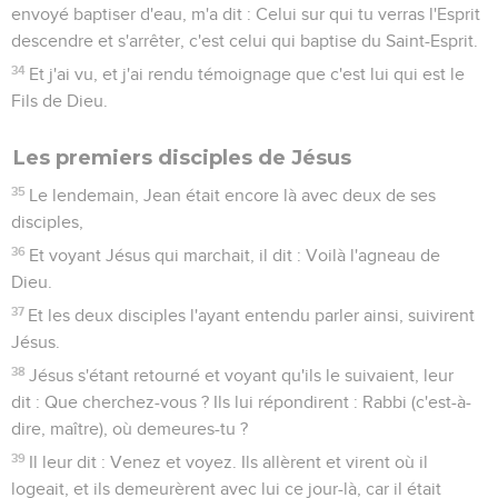
envoyé baptiser d'eau, m'a dit : Celui sur qui tu verras l'Esprit
descendre et s'arrêter, c'est celui qui baptise du Saint-Esprit.
34
Et j'ai vu, et j'ai rendu témoignage que c'est lui qui est le
Fils de Dieu.
Les premiers disciples de Jésus
35
Le lendemain, Jean était encore là avec deux de ses
disciples,
36
Et voyant Jésus qui marchait, il dit : Voilà l'agneau de
Dieu.
37
Et les deux disciples l'ayant entendu parler ainsi, suivirent
Jésus.
38
Jésus s'étant retourné et voyant qu'ils le suivaient, leur
dit : Que cherchez-vous ? Ils lui répondirent : Rabbi (c'est-à-
dire, maître), où demeures-tu ?
39
Il leur dit : Venez et voyez. Ils allèrent et virent où il
logeait, et ils demeurèrent avec lui ce jour-là, car il était