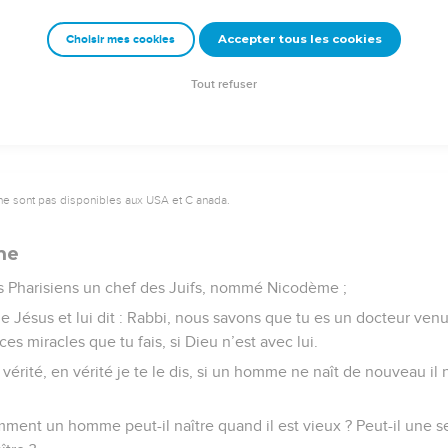
Accepter tous les cookies
Choisir mes cookies
e – Bibli’O, 1978, avec autorisation. Pour vous procurer une Bible imprimée, rendez-vo
Tout refuser
ne sont pas disponibles aux USA et C anada.
me
les Pharisiens un chef des Juifs, nommé Nicodème ;
 de Jésus et lui dit : Rabbi, nous savons que tu es un docteur venu
es miracles que tu fais, si Dieu n’est avec lui.
n vérité, en vérité je te le dis, si un homme ne naît de nouveau il
mment un homme peut-il naître quand il est vieux ? Peut-il une s