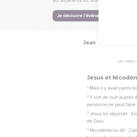
dans l’homme.
© Société biblique français
Jean
3
Les vidéos 
Jésus et Nicodè
1
Mais il y avait parmi 
2
il vint de nuit auprès
personne ne peut faire c
3
Jésus lui répondit : E
de Dieu.
4
Nicodème lui dit : Co