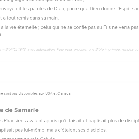
envoyé dit les paroles de Dieu, parce que Dieu donne l’Esprit sa
et a tout remis dans sa main.
s a la vie éternelle ; celui qui ne se confie pas au Fils ne verra pas
i.
e – Bibli’O, 1978, avec autorisation. Pour vous procurer une Bible imprimée, rendez-vo
ne sont pas disponibles aux USA et C anada.
me de Samarie
 Pharisiens avaient appris qu’il faisait et baptisait plus de disci
ptisait pas lui-même, mais c’étaient ses disciples.