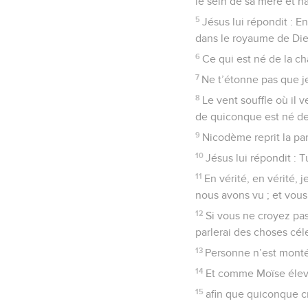
le sein de sa mère et na
5
Jésus lui répondit : En
dans le royaume de Die
6
Ce qui est né de la chai
7
Ne t’étonne pas que je
8
Le vent souffle où il ve
de quiconque est né de 
9
Nicodème reprit la par
10
Jésus lui répondit : Tu
11
En vérité, en vérité,
nous avons vu ; et vou
12
Si vous ne croyez pa
parlerai des choses cél
13
Personne n’est monté a
14
Et comme Moïse éleva 
15
afin que quiconque cro