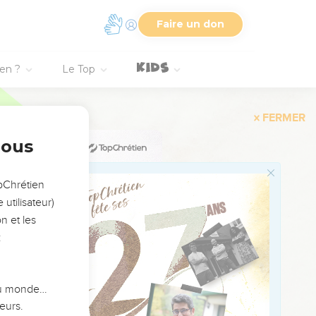
œufs ; il dispersa la
Faire un don
re une maison de trafic.
ien ?
Le Top
orte ?
u le relèveras !
nous
 et crurent à l’Écriture
opChrétien
utilisateur)
n et les
:
, à la vue des miracles
 du monde…
eurs.
de lui-même ce qui était