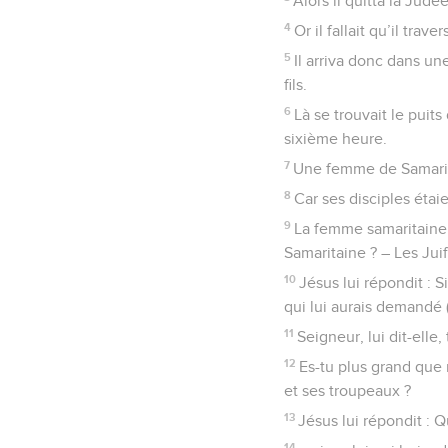
Alors il quitta la Judée
4
Or il fallait qu’il trave
5
Il arriva donc dans u
fils.
6
Là se trouvait le puits
sixième heure.
7
Une femme de Samarie v
8
Car ses disciples étaie
9
La femme samaritaine 
Samaritaine ? – Les Juif
10
Jésus lui répondit : S
qui lui aurais demandé (à
11
Seigneur, lui dit-elle,
12
Es-tu plus grand que 
et ses troupeaux ?
13
Jésus lui répondit : 
14