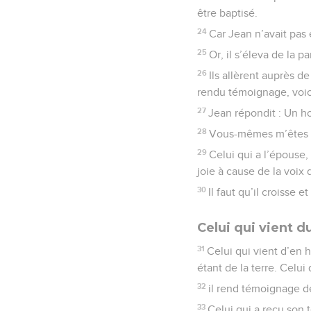
être baptisé.
24
Car Jean n’avait pas 
25
Or, il s’éleva de la 
26
Ils allèrent auprès de
rendu témoignage, voici 
27
Jean répondit : Un h
28
Vous-mêmes m’êtes tém
29
Celui qui a l’épouse,
joie à cause de la voix 
30
Il faut qu’il croisse 
Celui qui vient du
31
Celui qui vient d’en h
étant de la terre. Celui
32
il rend témoignage d
33
Celui qui a reçu son 