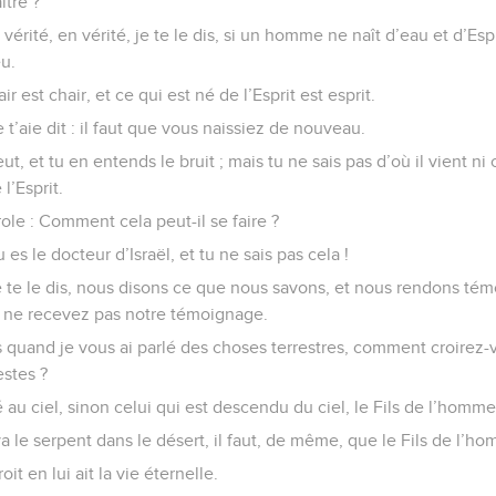
ître ?
 vérité, en vérité, je te le dis, si un homme ne naît d’eau et d’Espr
u.
r est chair, et ce qui est né de l’Esprit est esprit.
 t’aie dit : il faut que vous naissiez de nouveau.
ut, et tu en entends le bruit ; mais tu ne sais pas d’où il vient ni où
l’Esprit.
ole : Comment cela peut-il se faire ?
 es le docteur d’Israël, et tu ne sais pas cela !
 je te le dis, nous disons ce que nous savons, et nous rendons t
s ne recevez pas notre témoignage.
s quand je vous ai parlé des choses terrestres, comment croirez
estes ?
u ciel, sinon celui qui est descendu du ciel, le Fils de l’homme [
le serpent dans le désert, il faut, de même, que le Fils de l’ho
it en lui ait la vie éternelle.