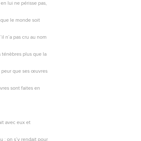
en lui ne périsse pas,
 que le monde soit
u’il n’a pas cru au nom
s ténèbres plus que la
de peur que ses œuvres
uvres sont faites en
ait avec eux et
u ; on s’y rendait pour