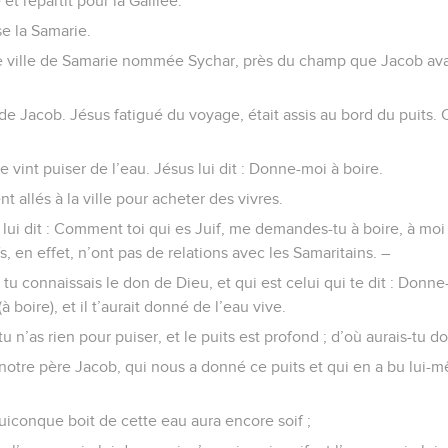
 et repartit pour la Galilée.
rse la Samarie.
ne ville de Samarie nommée Sychar, près du champ que Jacob av
 de Jacob. Jésus fatigué du voyage, était assis au bord du puits. C
int puiser de l’eau. Jésus lui dit : Donne-moi à boire.
nt allés à la ville pour acheter des vivres.
lui dit : Comment toi qui es Juif, me demandes-tu à boire, à moi
s, en effet, n’ont pas de relations avec les Samaritains. –
i tu connaissais le don de Dieu, et qui est celui qui te dit : Donne-
 boire), et il t’aurait donné de l’eau vive.
 tu n’as rien pour puiser, et le puits est profond ; d’où aurais-tu 
notre père Jacob, qui nous a donné ce puits et qui en a bu lui-mê
Quiconque boit de cette eau aura encore soif ;