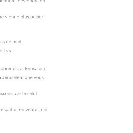
i donnerai deviendra en
 ne vienne plus puiser
pas de mari.
it vrai.
adorer est à Jérusalem.
i à Jérusalem que vous
sons, car le salut
sprit et en vérité ; car