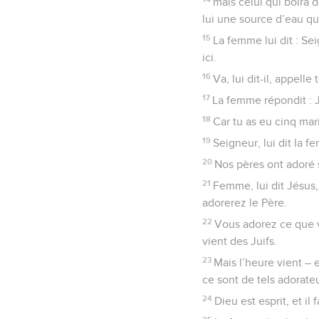
mais celui qui boira d
lui une source d’eau qui 
15
La femme lui dit : Se
ici.
16
Va, lui dit-il, appelle 
17
La femme répondit : Je
18
Car tu as eu cinq mari
19
Seigneur, lui dit la 
20
Nos pères ont adoré s
21
Femme, lui dit Jésus,
adorerez le Père.
22
Vous adorez ce que v
vient des Juifs.
23
Mais l’heure vient – e
ce sont de tels adorate
24
Dieu est esprit, et il