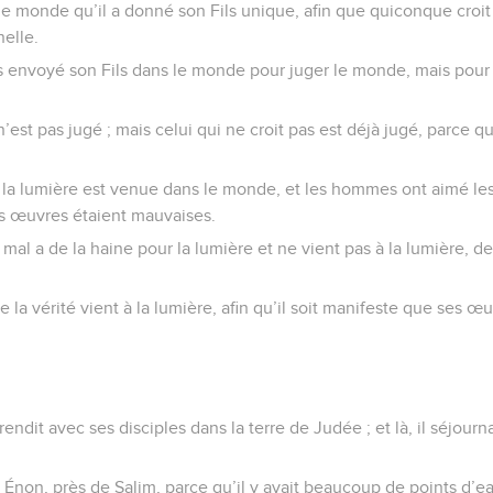
le monde qu’il a donné son Fils unique, afin que quiconque croit 
nelle.
as envoyé son Fils dans le monde pour juger le monde, mais pour
 n’est pas jugé ; mais celui qui ne croit pas est déjà jugé, parce q
: la lumière est venue dans le monde, et les hommes ont aimé le
rs œuvres étaient mauvaises.
 mal a de la haine pour la lumière et ne vient pas à la lumière, 
e la vérité vient à la lumière, afin qu’il soit manifeste que ses œ
endit avec ses disciples dans la terre de Judée ; et là, il séjourn
à Énon, près de Salim, parce qu’il y avait beaucoup de points d’ea