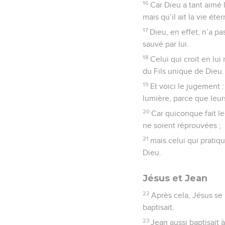
16
Car Dieu a tant aimé 
mais qu’il ait la vie éter
17
Dieu, en effet, n’a p
sauvé par lui.
18
Celui qui croit en lui
du Fils unique de Dieu.
19
Et voici le jugement 
lumière, parce que leu
20
Car quiconque fait le
ne soient réprouvées ;
21
mais celui qui pratiqu
Dieu.
Jésus et Jean
22
Après cela, Jésus se r
baptisait.
23
Jean aussi baptisait 