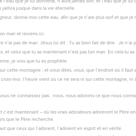
e l’eau que je lui donnerai, n’aura jamais soif, et l’eau que je lu
jaillira jusque dans la vie éternelle.
igneur, donne-moi cette eau, afin que je n’aie plus soif et que je
ton mari et reviens ici.
 n’ai pas de mari. Jésus lui dit : Tu as bien fait de dire : Je n’ai 
s, et celui que tu as maintenant n’est pas ton mari. En cela tu as d
femme, je vois que tu es prophète.
ur cette montagne ; et vous dites, vous, que l’endroit où il faut 
 crois-moi, l’heure vient où ce ne sera ni sur cette montagne, n
ous ne connaissez pas ; nous, nous adorons ce que nous connais
t c’est maintenant – où les vrais adorateurs adoreront le Père en e
urs que le Père recherche.
 faut que ceux qui l’adorent, l’adorent en esprit et en vérité.