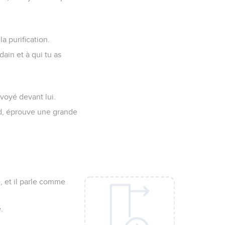
a purification.
dain et à qui tu as
nvoyé devant lui.
end, éprouve une grande
e, et il parle comme
.