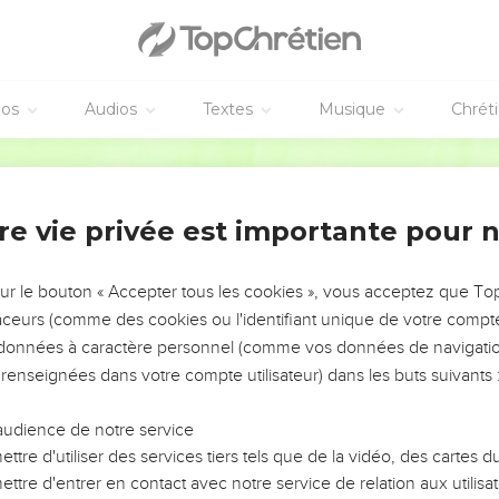
des et les chassa tous hors du temple, ainsi que les brebis et les b
 renversa les tables
e pigeons : Ôtez cela d’ici, ne faites pas de la maison de mon Pè
nrent qu’il est écrit : Le zèle de ta maison me dévore.
éos
Audios
Textes
Musique
Chrét
arole et lui dirent : Quel miracle nous montres-tu pour agir de la s
Segond 1978 (Colombe)
Détruisez ce temple, et en trois jours je le relèverai.
 fallu quarante-six ans pour bâtir ce temple, et toi, en trois jours, t
re vie privée est importante pour 
ple de son corps.
é d’entre les morts, ses disciples se souvinrent qu’il avait dit cela
sur le bouton « Accepter tous les cookies », vous acceptez que T
 avait dite.
traceurs (comme des cookies ou l'identifiant unique de votre compte 
s données à caractère personnel (comme vos données de navigatio
en le cœur humain
 renseignées dans votre compte utilisateur) dans les buts suivants 
it à Jérusalem, à la fête de Pâque, plusieurs crurent en son nom
audience de notre service
 pas à eux, parce qu’il les connaissait tous,
ttre d'utiliser des services tiers tels que de la vidéo, des cartes
ttre d'entrer en contact avec notre service de relation aux utilisat
t pas besoin qu’on lui rende témoignage de quelqu’un ; il savait 