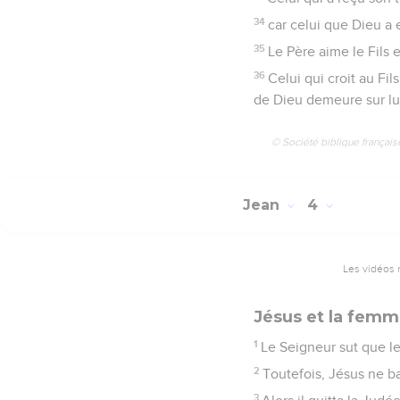
34
car celui que Dieu a 
35
Le Père aime le Fils 
36
Celui qui croit au Fil
de Dieu demeure sur lu
© Société biblique français
Jean
4
Les vidéos 
Jésus et la fem
1
Le Seigneur sut que les
2
Toutefois, Jésus ne ba
3