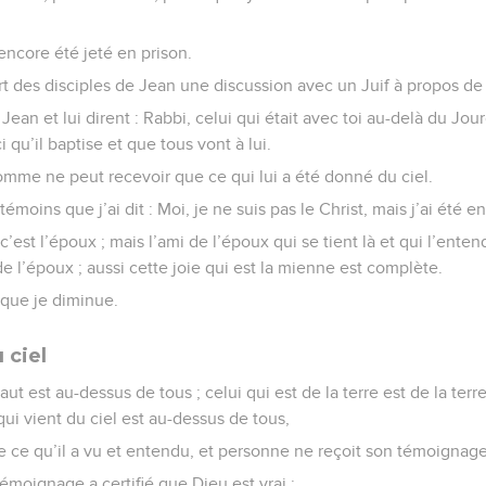
encore été jeté en prison.
part des disciples de Jean une discussion avec un Juif à propos de l
 Jean et lui dirent : Rabbi, celui qui était avec toi au-delà du Jour
qu’il baptise et que tous vont à lui.
omme ne peut recevoir que ce qui lui a été donné du ciel.
oins que j’ai dit : Moi, je ne suis pas le Christ, mais j’ai été e
 c’est l’époux ; mais l’ami de l’époux qui se tient là et qui l’ent
de l’époux ; aussi cette joie qui est la mienne est complète.
et que je diminue.
 ciel
aut est au-dessus de tous ; celui qui est de la terre est de la terr
 qui vient du ciel est au-dessus de tous,
e ce qu’il a vu et entendu, et personne ne reçoit son témoignage
témoignage a certifié que Dieu est vrai ;