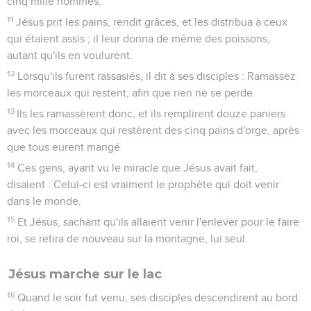
cinq mille hommes.
11
Jésus prit les pains, rendit grâces, et les distribua à ceux
qui étaient assis ; il leur donna de même des poissons,
autant qu'ils en voulurent.
12
Lorsqu'ils furent rassasiés, il dit à ses disciples : Ramassez
les morceaux qui restent, afin que rien ne se perde.
13
Ils les ramassèrent donc, et ils remplirent douze paniers
avec les morceaux qui restèrent des cinq pains d'orge, après
que tous eurent mangé.
14
Ces gens, ayant vu le miracle que Jésus avait fait,
disaient : Celui-ci est vraiment le prophète qui doit venir
dans le monde.
15
Et Jésus, sachant qu'ils allaient venir l'enlever pour le faire
roi, se retira de nouveau sur la montagne, lui seul.
Jésus marche sur le lac
16
Quand le soir fut venu, ses disciples descendirent au bord