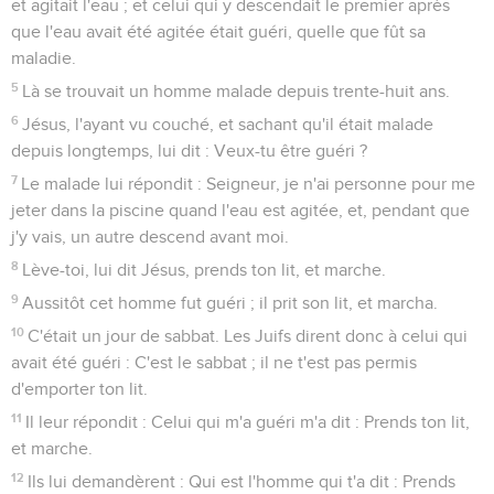
et agitait l'eau ; et celui qui y descendait le premier après
que l'eau avait été agitée était guéri, quelle que fût sa
maladie.
5
Là se trouvait un homme malade depuis trente-huit ans.
6
Jésus, l'ayant vu couché, et sachant qu'il était malade
depuis longtemps, lui dit : Veux-tu être guéri ?
7
Le malade lui répondit : Seigneur, je n'ai personne pour me
jeter dans la piscine quand l'eau est agitée, et, pendant que
j'y vais, un autre descend avant moi.
8
Lève-toi, lui dit Jésus, prends ton lit, et marche.
9
Aussitôt cet homme fut guéri ; il prit son lit, et marcha.
10
C'était un jour de sabbat. Les Juifs dirent donc à celui qui
avait été guéri : C'est le sabbat ; il ne t'est pas permis
d'emporter ton lit.
11
Il leur répondit : Celui qui m'a guéri m'a dit : Prends ton lit,
et marche.
12
Ils lui demandèrent : Qui est l'homme qui t'a dit : Prends