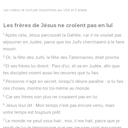
Les vidéos ne sont pas disponibles aux USA et C anada.
Les frères de Jésus ne croient pas en lui
1
Après cela, Jésus parcourait la Galilée, car il ne voulait pas
séjourner en Judée, parce que les Juifs cherchaient à le faire
mourir.
2
Or, la fête des Juifs, la fête des Tabernacles, était proche.
3
Et ses frères lui dirent : Pars d'ici, et va en Judée, afin que
tes disciples voient aussi les oeuvres que tu fais.
4
Personne n'agit en secret, lorsqu'il désire paraître : si tu fais
ces choses, montre-toi toi-même au monde.
5
Car ses frères non plus ne croyaient pas en lui.
6
Jésus leur dit : Mon temps n'est pas encore venu, mais
votre temps est toujours prêt.
7
Le monde ne peut vous haïr ; moi, il me hait, parce que je
rends de lui le témoignage que ses oeuvres sont mauvaises.