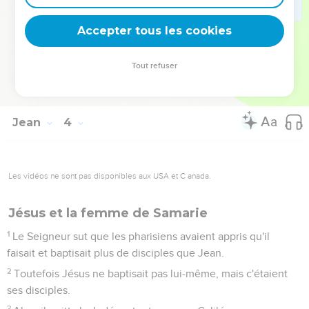
que Dieu ne lui donne pas l'Esprit avec mesure.
35
Le Père aime le Fils, et il a remis toutes choses entre ses
Accepter tous les cookies
mains.
36
Celui qui croit au Fils a la vie éternelle ; celui qui ne croit
Tout refuser
pas au Fils ne verra point la vie, mais la colère de Dieu
demeure sur lui.
Jean
4
Les vidéos ne sont pas disponibles aux USA et C anada.
Jésus et la femme de Samarie
1
Le Seigneur sut que les pharisiens avaient appris qu'il
faisait et baptisait plus de disciples que Jean.
2
Toutefois Jésus ne baptisait pas lui-même, mais c'étaient
ses disciples.
3