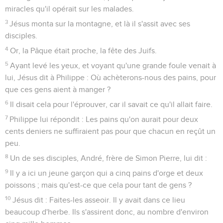
miracles qu'il opérait sur les malades.
3
Jésus monta sur la montagne, et là il s'assit avec ses
disciples.
4
Or, la Pâque était proche, la fête des Juifs.
5
Ayant levé les yeux, et voyant qu'une grande foule venait à
lui, Jésus dit à Philippe : Où achèterons-nous des pains, pour
que ces gens aient à manger ?
6
Il disait cela pour l'éprouver, car il savait ce qu'il allait faire.
7
Philippe lui répondit : Les pains qu'on aurait pour deux
cents deniers ne suffiraient pas pour que chacun en reçût un
peu.
8
Un de ses disciples, André, frère de Simon Pierre, lui dit :
9
Il y a ici un jeune garçon qui a cinq pains d'orge et deux
poissons ; mais qu'est-ce que cela pour tant de gens ?
10
Jésus dit : Faites-les asseoir. Il y avait dans ce lieu
beaucoup d'herbe. Ils s'assirent donc, au nombre d'environ