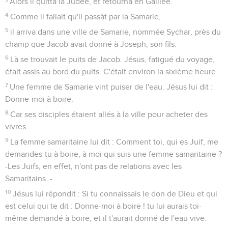
Alors il quitta la Judée, et retourna en Galilée.
4
Comme il fallait qu'il passât par la Samarie,
5
il arriva dans une ville de Samarie, nommée Sychar, près du
champ que Jacob avait donné à Joseph, son fils.
6
Là se trouvait le puits de Jacob. Jésus, fatigué du voyage,
était assis au bord du puits. C'était environ la sixième heure.
7
Une femme de Samarie vint puiser de l'eau. Jésus lui dit :
Donne-moi à boire.
8
Car ses disciples étaient allés à la ville pour acheter des
vivres.
9
La femme samaritaine lui dit : Comment toi, qui es Juif, me
demandes-tu à boire, à moi qui suis une femme samaritaine ?
-Les Juifs, en effet, n'ont pas de relations avec les
Samaritains. -
10
Jésus lui répondit : Si tu connaissais le don de Dieu et qui
est celui qui te dit : Donne-moi à boire ! tu lui aurais toi-
même demandé à boire, et il t'aurait donné de l'eau vive.