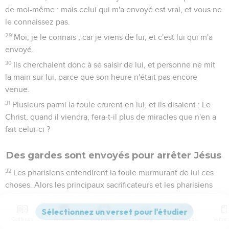
de moi-même : mais celui qui m'a envoyé est vrai, et vous ne
le connaissez pas.
29
Moi, je le connais ; car je viens de lui, et c'est lui qui m'a
envoyé.
30
Ils cherchaient donc à se saisir de lui, et personne ne mit
la main sur lui, parce que son heure n'était pas encore
venue.
31
Plusieurs parmi la foule crurent en lui, et ils disaient : Le
Christ, quand il viendra, fera-t-il plus de miracles que n'en a
fait celui-ci ?
Des gardes sont envoyés pour arrêter Jésus
32
Les pharisiens entendirent la foule murmurant de lui ces
choses. Alors les principaux sacrificateurs et les pharisiens
envoyèrent des huissiers pour le saisir.
33
Jésus dit : Je suis encore avec vous pour un peu de
Contenus
Versions
Commentaires
Strong
Dictionnaire
temps, puis je m'en vais vers celui qui m'a envoyé.