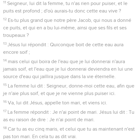
11
Seigneur, lui dit la femme, tu n'as rien pour puiser, et le
puits est profond ; d'où aurais-tu donc cette eau vive ?
12
Es-tu plus grand que notre père Jacob, qui nous a donné
ce puits, et qui en a bu lui-même, ainsi que ses fils et ses
troupeaux ?
13
Jésus lui répondit : Quiconque boit de cette eau aura
encore soif ;
14
mais celui qui boira de l'eau que je lui donnerai n'aura
jamais soif, et l'eau que je lui donnerai deviendra en lui une
source d'eau qui jaillira jusque dans la vie éternelle.
15
La femme lui dit : Seigneur, donne-moi cette eau, afin que
je n'aie plus soif, et que je ne vienne plus puiser ici.
16
Va, lui dit Jésus, appelle ton mari, et viens ici.
17
La femme répondit : Je n'ai point de mari. Jésus lui dit : Tu
as eu raison de dire : Je n'ai point de mari.
18
Car tu as eu cinq maris, et celui que tu as maintenant n'est
pas ton mari. En cela tu as dit vrai.