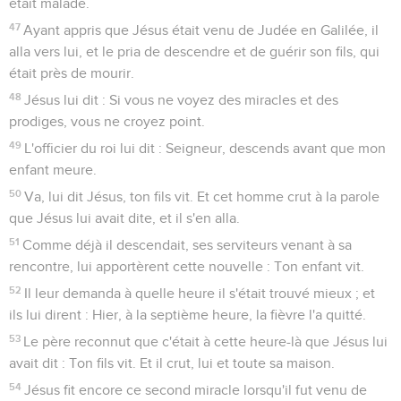
était malade.
47
Ayant appris que Jésus était venu de Judée en Galilée, il
alla vers lui, et le pria de descendre et de guérir son fils, qui
était près de mourir.
48
Jésus lui dit : Si vous ne voyez des miracles et des
prodiges, vous ne croyez point.
49
L'officier du roi lui dit : Seigneur, descends avant que mon
enfant meure.
50
Va, lui dit Jésus, ton fils vit. Et cet homme crut à la parole
que Jésus lui avait dite, et il s'en alla.
51
Comme déjà il descendait, ses serviteurs venant à sa
rencontre, lui apportèrent cette nouvelle : Ton enfant vit.
52
Il leur demanda à quelle heure il s'était trouvé mieux ; et
ils lui dirent : Hier, à la septième heure, la fièvre l'a quitté.
53
Le père reconnut que c'était à cette heure-là que Jésus lui
avait dit : Ton fils vit. Et il crut, lui et toute sa maison.
54
Jésus fit encore ce second miracle lorsqu'il fut venu de