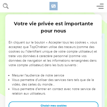
Vous-mêmes m'êtes témoins que j'ai dit : Je ne suis pas le
Christ, mais j'ai été envoyé devant lui.
29
Celui à qui appartient l'épouse, c'est l'époux ; mais l'ami
Segond 1910
de l'époux, qui se tient là et qui l'entend, éprouve une
Votre vie privée est importante
Jean
3
grande joie à cause de la voix de l'époux : aussi cette joie,
pour nous
qui est la mienne, est parfaite.
30
Il faut qu'il croisse, et que je diminue.
En cliquant sur le bouton « Accepter tous les cookies », vous
acceptez que TopChrétien utilise des traceurs (comme des
Celui qui vient du ciel
cookies ou l'identifiant unique de votre compte utilisateur) et
traite vos données à caractère personnel (comme vos
31
Celui qui vient d'en haut est au-dessus de tous ; celui qui
données de navigation et les informations renseignées dans
est de la terre est de la terre, et il parle comme étant de la
votre compte utilisateur) dans les buts suivants :
terre. Celui qui vient du ciel est au-dessus de tous,
Mesurer l'audience de notre service
32
il rend témoignage de ce qu'il a vu et entendu, et
Vous permettre d'utiliser des services tiers tels que de la
personne ne reçoit son témoignage.
vidéo, des cartes du monde…
33
Vous permettre d'entrer en contact avec notre service de
Celui qui a reçu son témoignage a certifié que Dieu est
relation aux utilisateurs.
vrai ;
34
car celui que Dieu a envoyé dit les paroles de Dieu, parce
Choisir mes cookies