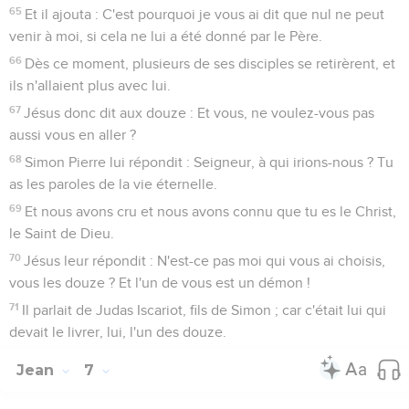
65
Et il ajouta : C'est pourquoi je vous ai dit que nul ne peut
venir à moi, si cela ne lui a été donné par le Père.
66
Dès ce moment, plusieurs de ses disciples se retirèrent, et
ils n'allaient plus avec lui.
67
Jésus donc dit aux douze : Et vous, ne voulez-vous pas
aussi vous en aller ?
68
Simon Pierre lui répondit : Seigneur, à qui irions-nous ? Tu
as les paroles de la vie éternelle.
69
Et nous avons cru et nous avons connu que tu es le Christ,
le Saint de Dieu.
70
Jésus leur répondit : N'est-ce pas moi qui vous ai choisis,
vous les douze ? Et l'un de vous est un démon !
71
Il parlait de Judas Iscariot, fils de Simon ; car c'était lui qui
devait le livrer, lui, l'un des douze.
Jean
7