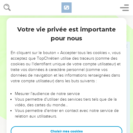
roule-toi dans la poussière. Commence les cérémonies de
deuil comme pour un fils unique. Chante des chants amers
de funérailles. Oui, l’ennemi destructeur arrive sur toi tout à
Parole de Vie
coup. »
Votre vie privée est importante
Jérémie
6
le Seigneur
pour nous
27
« Jérémie, je t’établis pour examiner ce que mon peuple
En cliquant sur le bouton « Accepter tous les cookies », vous
vaut. Tu devras connaître et examiner sa conduite, comme
acceptez que TopChrétien utilise des traceurs (comme des
un ouvrier examine les métaux. »
cookies ou l'identifiant unique de votre compte utilisateur) et
traite vos données à caractère personnel (comme vos
données de navigation et les informations renseignées dans
Jérémie
votre compte utilisateur) dans les buts suivants :
28
Ce sont tous des révoltés qu’on ne peut pas corriger, des
gens qui disent des mensonges sur les autres. Ils sont aussi
Mesurer l'audience de notre service
Vous permettre d'utiliser des services tiers tels que de la
durs que le bronze ou le fer. Ce sont tous des destructeurs.
vidéo, des cartes du monde…
29
Le forgeron entretient sans cesse son feu. Normalement,
Vous permettre d'entrer en contact avec notre service de
relation aux utilisateurs.
le plomb disparaît sous l’action du feu. Le forgeron essaie de
rendre l’argent pur, mais ici, c’est sans résultat. Les
impuretés ne partent pas.
Choisir mes cookies