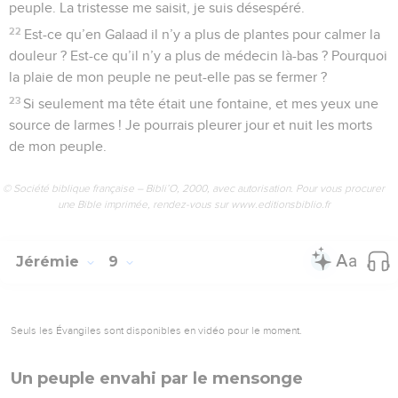
peuple. La tristesse me saisit, je suis désespéré.
22
Est-ce qu’en Galaad il n’y a plus de plantes pour calmer la
douleur ? Est-ce qu’il n’y a plus de médecin là-bas ? Pourquoi
la plaie de mon peuple ne peut-elle pas se fermer ?
23
Si seulement ma tête était une fontaine, et mes yeux une
source de larmes ! Je pourrais pleurer jour et nuit les morts
de mon peuple.
© Société biblique française – Bibli’O, 2000, avec autorisation. Pour vous procurer
une Bible imprimée, rendez-vous sur www.editionsbiblio.fr
Jérémie
9
Seuls les Évangiles sont disponibles en vidéo pour le moment.
Un peuple envahi par le mensonge