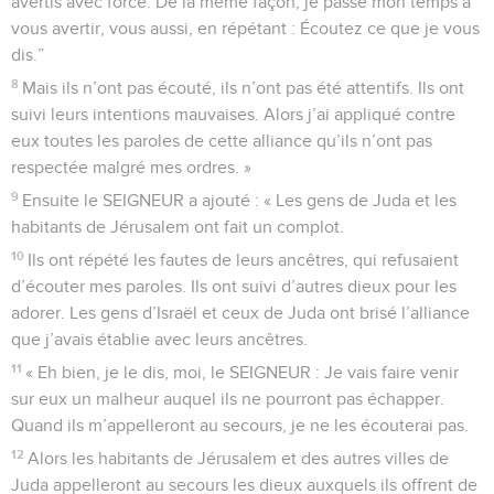
avertis avec force. De la même façon, je passe mon temps à
vous avertir, vous aussi, en répétant : Écoutez ce que je vous
dis.”
8
Mais ils n’ont pas écouté, ils n’ont pas été attentifs. Ils ont
suivi leurs intentions mauvaises. Alors j’ai appliqué contre
eux toutes les paroles de cette alliance qu’ils n’ont pas
respectée malgré mes ordres. »
9
Ensuite le SEIGNEUR a ajouté : « Les gens de Juda et les
habitants de Jérusalem ont fait un complot.
10
Ils ont répété les fautes de leurs ancêtres, qui refusaient
d’écouter mes paroles. Ils ont suivi d’autres dieux pour les
adorer. Les gens d’Israël et ceux de Juda ont brisé l’alliance
que j’avais établie avec leurs ancêtres.
11
« Eh bien, je le dis, moi, le SEIGNEUR : Je vais faire venir
sur eux un malheur auquel ils ne pourront pas échapper.
Quand ils m’appelleront au secours, je ne les écouterai pas.
12
Alors les habitants de Jérusalem et des autres villes de
Juda appelleront au secours les dieux auxquels ils offrent de