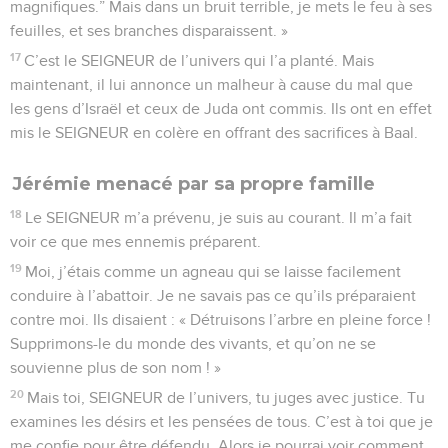
magnifiques.” Mais dans un bruit terrible, je mets le feu à ses
feuilles, et ses branches disparaissent. »
17
C’est le SEIGNEUR de l’univers qui l’a planté. Mais
maintenant, il lui annonce un malheur à cause du mal que
les gens d’Israël et ceux de Juda ont commis. Ils ont en effet
mis le SEIGNEUR en colère en offrant des sacrifices à Baal.
Jérémie menacé par sa propre famille
18
Le SEIGNEUR m’a prévenu, je suis au courant. Il m’a fait
voir ce que mes ennemis préparent.
19
Moi, j’étais comme un agneau qui se laisse facilement
conduire à l’abattoir. Je ne savais pas ce qu’ils préparaient
contre moi. Ils disaient : « Détruisons l’arbre en pleine force !
Supprimons-le du monde des vivants, et qu’on ne se
souvienne plus de son nom ! »
20
Mais toi, SEIGNEUR de l’univers, tu juges avec justice. Tu
examines les désirs et les pensées de tous. C’est à toi que je
me confie pour être défendu. Alors je pourrai voir comment