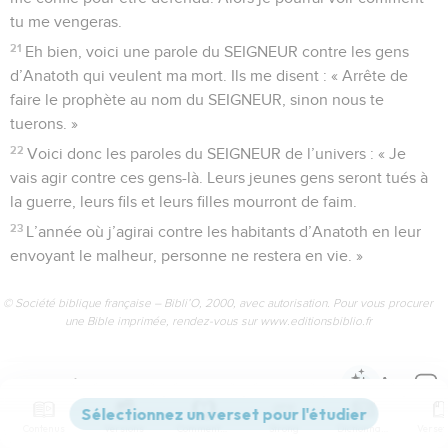
tu me vengeras.
21
Eh bien, voici une parole du SEIGNEUR contre les gens
d’Anatoth qui veulent ma mort. Ils me disent : « Arrête de
faire le prophète au nom du SEIGNEUR, sinon nous te
tuerons. »
22
Voici donc les paroles du SEIGNEUR de l’univers : « Je
vais agir contre ces gens-là. Leurs jeunes gens seront tués à
la guerre, leurs fils et leurs filles mourront de faim.
23
L’année où j’agirai contre les habitants d’Anatoth en leur
envoyant le malheur, personne ne restera en vie. »
© Société biblique française – Bibli’O, 2000, avec autorisation. Pour vous procurer
une Bible imprimée, rendez-vous sur www.editionsbiblio.fr
Jérémie
12
Contenus
Versions
Commentaires
Strong
Dictionnaire