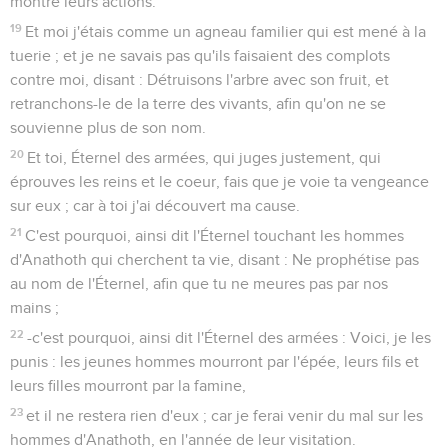
montré leurs actions.
19
Et moi j'étais comme un agneau familier qui est mené à la
tuerie ; et je ne savais pas qu'ils faisaient des complots
contre moi, disant : Détruisons l'arbre avec son fruit, et
retranchons-le de la terre des vivants, afin qu'on ne se
souvienne plus de son nom.
20
Et toi, Éternel des armées, qui juges justement, qui
éprouves les reins et le coeur, fais que je voie ta vengeance
sur eux ; car à toi j'ai découvert ma cause.
21
C'est pourquoi, ainsi dit l'Éternel touchant les hommes
d'Anathoth qui cherchent ta vie, disant : Ne prophétise pas
au nom de l'Éternel, afin que tu ne meures pas par nos
mains ;
22
-c'est pourquoi, ainsi dit l'Éternel des armées : Voici, je les
punis : les jeunes hommes mourront par l'épée, leurs fils et
leurs filles mourront par la famine,
23
et il ne restera rien d'eux ; car je ferai venir du mal sur les
hommes d'Anathoth, en l'année de leur visitation.