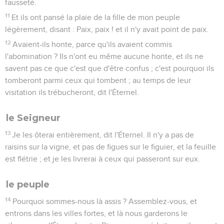
fausseté.
11
Et ils ont pansé la plaie de la fille de mon peuple
légèrement, disant : Paix, paix ! et il n'y avait point de paix.
12
Avaient-ils honte, parce qu'ils avaient commis
l'abomination ? Ils n'ont eu même aucune honte, et ils ne
savent pas ce que c'est que d'être confus ; c'est pourquoi ils
tomberont parmi ceux qui tombent ; au temps de leur
visitation ils trébucheront, dit l'Éternel.
le Seigneur
13
Je les ôterai entièrement, dit l'Éternel. Il n'y a pas de
raisins sur la vigne, et pas de figues sur le figuier, et la feuille
est flétrie ; et je les livrerai à ceux qui passeront sur eux.
le peuple
14
Pourquoi sommes-nous là assis ? Assemblez-vous, et
entrons dans les villes fortes, et là nous garderons le