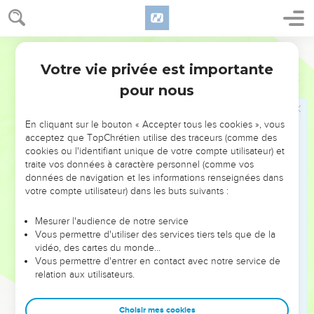
25
Ne sortez pas dans les champs, et n'allez point par le
chemin ; car l'épée de l'ennemi, la terreur est partout.
Darby
Votre vie privée est importante
le Seigneur
Jérémie
6
pour nous
26
Fille de mon peuple, ceins-toi d'un sac, et roule-toi dans la
cendre ; mène deuil comme pour un fils unique, fais une
En cliquant sur le bouton « Accepter tous les cookies », vous
lamentation amère, car le dévastateur est venu subitement
acceptez que TopChrétien utilise des traceurs (comme des
sur nous.
cookies ou l'identifiant unique de votre compte utilisateur) et
traite vos données à caractère personnel (comme vos
données de navigation et les informations renseignées dans
le Seigneur
votre compte utilisateur) dans les buts suivants :
27
Je t'ai établi comme un essayeur au milieu de mon
Mesurer l'audience de notre service
peuple, une forteresse, afin que tu connaisses et que tu
Vous permettre d'utiliser des services tiers tels que de la
éprouves leur voie.
vidéo, des cartes du monde…
Vous permettre d'entrer en contact avec notre service de
Jérémie
relation aux utilisateurs.
28
Ils sont tous des rebelles entre les rebelles : ils marchent
Choisir mes cookies