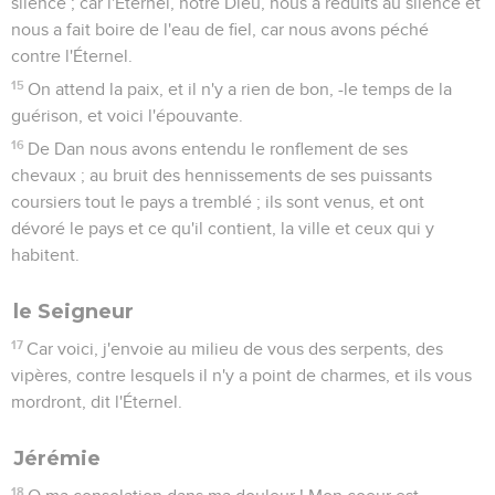
silence ; car l'Éternel, notre Dieu, nous a réduits au silence et
nous a fait boire de l'eau de fiel, car nous avons péché
contre l'Éternel.
15
On attend la paix, et il n'y a rien de bon, -le temps de la
guérison, et voici l'épouvante.
16
De Dan nous avons entendu le ronflement de ses
chevaux ; au bruit des hennissements de ses puissants
coursiers tout le pays a tremblé ; ils sont venus, et ont
dévoré le pays et ce qu'il contient, la ville et ceux qui y
habitent.
le Seigneur
17
Car voici, j'envoie au milieu de vous des serpents, des
vipères, contre lesquels il n'y a point de charmes, et ils vous
mordront, dit l'Éternel.
Jérémie
18