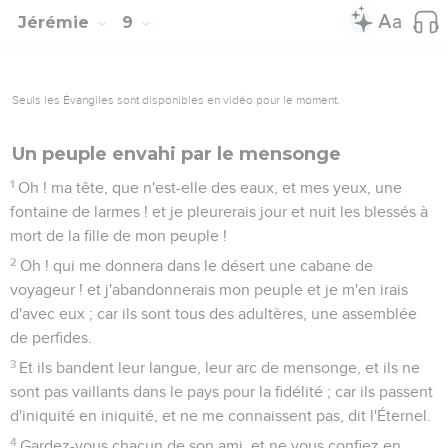
Jérémie
9
Seuls les Évangiles sont disponibles en vidéo pour le moment.
Un peuple envahi par le mensonge
1
Oh ! ma tête, que n'est-elle des eaux, et mes yeux, une
fontaine de larmes ! et je pleurerais jour et nuit les blessés à
mort de la fille de mon peuple !
2
Oh ! qui me donnera dans le désert une cabane de
voyageur ! et j'abandonnerais mon peuple et je m'en irais
d'avec eux ; car ils sont tous des adultères, une assemblée
de perfides.
3
Et ils bandent leur langue, leur arc de mensonge, et ils ne
sont pas vaillants dans le pays pour la fidélité ; car ils passent
d'iniquité en iniquité, et ne me connaissent pas, dit l'Éternel.
4
Gardez-vous chacun de son ami, et ne vous confiez en