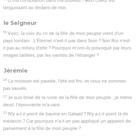
O ma consolation dans ma douleur ! Mon coeur est
languissant au dedans de moi.
le Seigneur
19
Voici, la voix du cri de la fille de mon peuple vient d'un
pays lointain : L'Éternel n'est-il pas dans Sion ? Son Roi n'est-
il pas au milieu d'elle ? Pourquoi m'ont-ils provoqué par leurs
images taillées, par les vanités de l'étranger ?
Jérémie
20
La moisson est passée, l'été est fini, et nous ne sommes
pas sauvés.
21
Je suis brisé de la ruine de la fille de mon peuple ; je mène
deuil, l'épouvante m'a saisi.
22
N'y a-t-il point de baume en Galaad ? N'y a-t-il point là de
médecin ? Car pourquoi n'a-t-on pas appliqué un appareil de
pansement à la fille de mon peuple ?