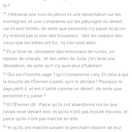
là ?
10
J'élèverai une voix de pleurs et une lamentation sur les
montagnes, et une complainte sur les pâturages du désert,
car ils sont brûlés, de sorte que personne n'y passe et qu'on
n'y entend pas la voix des troupeaux ; tant les oiseaux des
cieux que les bêtes ont fui ; ils s'en sont allés.
11
Et je ferai de Jérusalem des monceaux de ruines, un
repaire de chacals ; et des villes de Juda, j'en ferai une
désolation, de sorte qu'il n'y aura plus d'habitant.
12
Qui est l'homme sage ? qu'il comprenne cela. Et celui à qui
la bouche de l'Éternel a parlé, qu'il le déclare ! Pourquoi le
pays périt-il, et est-il brûlé comme un désert, de sorte que
personne n'y passe ?
13
Et l'Éternel dit : Parce qu'ils ont abandonné ma loi que
j'avais mise devant eux, et qu'ils n'ont pas écouté ma voix, et
parce qu'ils n'ont pas marché en elle,
14
et qu'ils ont marché suivant le penchant obstiné de leur