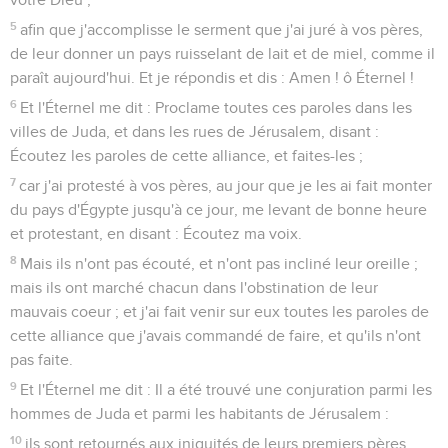
5
afin que j'accomplisse le serment que j'ai juré à vos pères,
de leur donner un pays ruisselant de lait et de miel, comme il
paraît aujourd'hui. Et je répondis et dis : Amen ! ô Éternel !
6
Et l'Éternel me dit : Proclame toutes ces paroles dans les
villes de Juda, et dans les rues de Jérusalem, disant :
Écoutez les paroles de cette alliance, et faites-les ;
7
car j'ai protesté à vos pères, au jour que je les ai fait monter
du pays d'Égypte jusqu'à ce jour, me levant de bonne heure
et protestant, en disant : Écoutez ma voix.
8
Mais ils n'ont pas écouté, et n'ont pas incliné leur oreille ;
mais ils ont marché chacun dans l'obstination de leur
mauvais coeur ; et j'ai fait venir sur eux toutes les paroles de
cette alliance que j'avais commandé de faire, et qu'ils n'ont
pas faite.
9
Et l'Éternel me dit : Il a été trouvé une conjuration parmi les
hommes de Juda et parmi les habitants de Jérusalem :
10
ils sont retournés aux iniquités de leurs premiers pères,