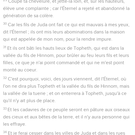
Coupe ta chevelure, et jette-la loin, et, sur les hauteurs,
élève une complainte ; car l'Éternel a rejeté et abandonné la
génération de sa colère.
30
Car les fils de Juda ont fait ce qui est mauvais à mes yeux,
dit l'Éternel ; ils ont mis leurs abominations dans la maison
qui est appelée de mon nom, pour la rendre impure.
31
Et ils ont bâti les hauts lieux de Topheth, qui est dans la
vallée du fils de Hinnom, pour brûler au feu leurs fils et leurs
filles, ce que je n'ai point commandé et qui ne m'est point
monté au coeur.
32
C'est pourquoi, voici, des jours viennent, dit l'Éternel, où
l'on ne dira plus Topheth et la vallée du fils de Hinnom, mais
la vallée de la tuerie ; et on enterrera à Topheth, jusqu'à ce
qu'il n'y ait plus de place.
33
Et les cadavres de ce peuple seront en pâture aux oiseaux
des cieux et aux bêtes de la terre, et il n'y aura personne qui
les effraye.
34
Et je ferai cesser dans les villes de Juda et dans les rues