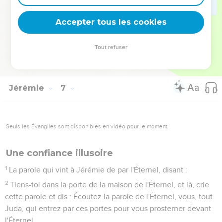
dans la calomnie ; ils sont de l'airain et du fer ; ils sont tous
des corrupteurs.
Accepter tous les cookies
29
Le soufflet brûle, le plomb est consumé par le feu, on
affine, on affine en vain : les mauvais n'ont point été ôtés.
Tout refuser
30
On les nommera : Argent réprouvé ; car l'Éternel les a
rejetés.
Jérémie
7
Seuls les Évangiles sont disponibles en vidéo pour le moment.
Une confiance illusoire
1
La parole qui vint à Jérémie de par l'Éternel, disant :
2
Tiens-toi dans la porte de la maison de l'Éternel, et là, crie
cette parole et dis : Écoutez la parole de l'Éternel, vous, tout
Juda, qui entrez par ces portes pour vous prosterner devant
l'Éternel.