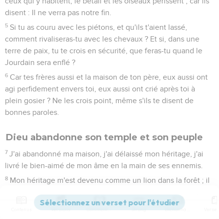
ceux qui y habitent, le bétail et les oiseaux périssent ; car ils
disent : Il ne verra pas notre fin.
5
Si tu as couru avec les piétons, et qu'ils t'aient lassé,
comment rivaliseras-tu avec les chevaux ? Et si, dans une
terre de paix, tu te crois en sécurité, que feras-tu quand le
Jourdain sera enflé ?
6
Car tes frères aussi et la maison de ton père, eux aussi ont
agi perfidement envers toi, eux aussi ont crié après toi à
plein gosier ? Ne les crois point, même s'ils te disent de
bonnes paroles.
Dieu abandonne son temple et son peuple
7
J'ai abandonné ma maison, j'ai délaissé mon héritage, j'ai
livré le bien-aimé de mon âme en la main de ses ennemis.
8
Mon héritage m'est devenu comme un lion dans la forêt ; il
a fait retentir sa voix contre moi, c'est pourquoi je l'ai haï.
9
Mon héritage m'est comme un oiseau de proie tacheté ; les
Contenus
Versions
Commentaires
Strong
Dictionnaire
oiseaux de proie sont contre lui, tout à l'entour. Venez,