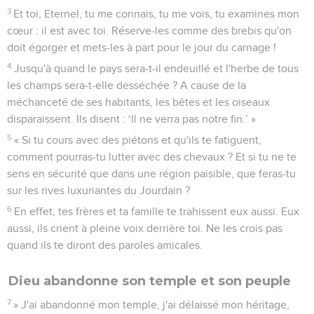
3
Et toi, Eternel, tu me connais, tu me vois, tu examines mon
cœur : il est avec toi. Réserve-les comme des brebis qu'on
doit égorger et mets-les à part pour le jour du carnage !
4
Jusqu'à quand le pays sera-t-il endeuillé et l'herbe de tous
les champs sera-t-elle desséchée ? A cause de la
méchanceté de ses habitants, les bêtes et les oiseaux
disparaissent. Ils disent : ‘Il ne verra pas notre fin.’ »
5
« Si tu cours avec des piétons et qu'ils te fatiguent,
comment pourras-tu lutter avec des chevaux ? Et si tu ne te
sens en sécurité que dans une région paisible, que feras-tu
sur les rives luxuriantes du Jourdain ?
6
En effet, tes frères et ta famille te trahissent eux aussi. Eux
aussi, ils crient à pleine voix derrière toi. Ne les crois pas
quand ils te diront des paroles amicales.
Dieu abandonne son temple et son peuple
7
» J'ai abandonné mon temple, j'ai délaissé mon héritage,