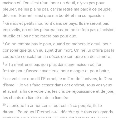
maison où l’on s’est réuni pour un deuil, n'y va pas pour
pleurer, ne les plains pas, car j'ai retiré ma paix à ce peuple,
déclare l'Eternel, ainsi que ma bonté et ma compassion.
6
Grands et petits mourront dans ce pays. Ils ne seront pas
ensevelis, on ne les pleurera pas, on ne se fera pas d'incision
rituelle et l’on ne se rasera pas pour eux.
7
On ne rompra pas le pain, quand on mènera le deuil, pour
consoler quelqu'un au sujet d'un mort. On ne lui offrira pas la
coupe de consolation au décès de son père ou de sa mère.
8
» Tu n’entreras pas non plus dans une maison où l’on
festoie pour t'asseoir avec eux, pour manger et pour boire,
9
car voici ce que dit l’Eternel, le maître de l’univers, le Dieu
d'Israël : Je vais faire cesser dans cet endroit, sous vos yeux
et avant la fin de votre vie, les cris de réjouissance et de joie,
les chants du fiancé et de la fiancée.
10
» Lorsque tu annonceras tout cela à ce peuple, ils te
diront : ‘Pourquoi l'Eternel a-t-il décrété que tous ces grands