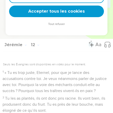
22
voici ce que dit l’Eternel, le maître de l’univers : Je vais
intervenir contre eux. Les jeunes hommes mourront par
Accepter tous les cookies
l'épée, leurs fils et leurs filles mourront par la famine.
23
Il n’y aura aucun survivant, car je ferai venir le malheur sur
Tout refuser
les habitants d'Anathoth, l'année où j’interviendrai contre
eux. »
Jérémie
12
Seuls les Évangiles sont disponibles en vidéo pour le moment.
1
« Tu es trop juste, Eternel, pour que je lance des
accusations contre toi. Je veux néanmoins parler de justice
avec toi. Pourquoi la voie des méchants conduit-elle au
succès ? Pourquoi tous les traîtres vivent-ils en paix ?
2
Tu les as plantés, ils ont donc pris racine. Ils vont bien, ils
produisent donc du fruit. Tu es près de leur bouche, mais
éloigné de ce qu’ils sont.