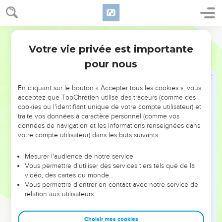
l'encens en l’honneur de Baal. »
Jérémie menacé par sa propre famille
Segond 21
Votre vie privée est importante
18
L'Eternel me l’a fait savoir, et je l'ai su. « A ce moment-là,
Jérémie
11
tu m'as fait voir leurs agissements.
pour nous
19
J'étais comme un agneau confiant qu'on conduit à
l’abattoir, j'ignorais les projets qu'ils avaient formés contre
En cliquant sur le bouton « Accepter tous les cookies », vous
acceptez que TopChrétien utilise des traceurs (comme des
moi : ‘Détruisons l'arbre avec son fruit ! Supprimons-le de la
cookies ou l'identifiant unique de votre compte utilisateur) et
terre des vivants et qu'on ne se souvienne plus de son nom !’
traite vos données à caractère personnel (comme vos
20
Mais l'Eternel, le maître de l’univers, est un juste juge qui
données de navigation et les informations renseignées dans
votre compte utilisateur) dans les buts suivants :
examine les reins et les cœurs. Je verrai ta vengeance
s'exercer contre eux, car c'est à toi que j’ai confié ma
Mesurer l'audience de notre service
cause. »
Vous permettre d'utiliser des services tiers tels que de la
21
vidéo, des cartes du monde…
« C'est pourquoi, voici ce que dit l’Eternel au sujet des
Vous permettre d'entrer en contact avec notre service de
habitants d'Anathoth qui en veulent à ta vie et qui disent :
relation aux utilisateurs.
‘Ne prophétise pas au nom de l'Eternel, sinon tu mourras de
nos mains’,
Choisir mes cookies