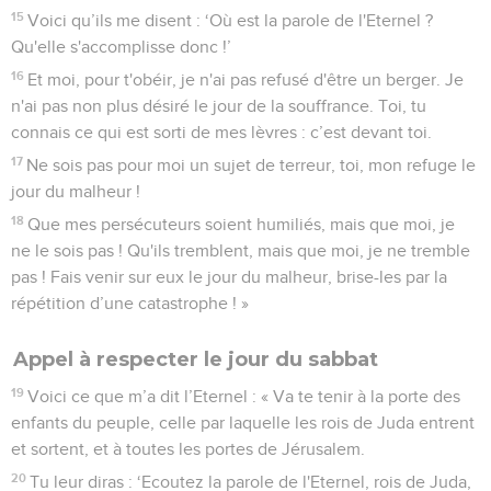
15
Voici qu’ils me disent : ‘Où est la parole de l'Eternel ?
Qu'elle s'accomplisse donc !’
16
Et moi, pour t'obéir, je n'ai pas refusé d'être un berger. Je
n'ai pas non plus désiré le jour de la souffrance. Toi, tu
connais ce qui est sorti de mes lèvres : c’est devant toi.
17
Ne sois pas pour moi un sujet de terreur, toi, mon refuge le
jour du malheur !
18
Que mes persécuteurs soient humiliés, mais que moi, je
ne le sois pas ! Qu'ils tremblent, mais que moi, je ne tremble
pas ! Fais venir sur eux le jour du malheur, brise-les par la
répétition d’une catastrophe ! »
Appel à respecter le jour du sabbat
19
Voici ce que m’a dit l’Eternel : « Va te tenir à la porte des
enfants du peuple, celle par laquelle les rois de Juda entrent
et sortent, et à toutes les portes de Jérusalem.
20
Tu leur diras : ‘Ecoutez la parole de l'Eternel, rois de Juda,