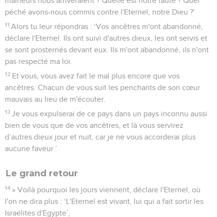
malheurs nous arriveraient ? Quelle est notre faute ? Quel
péché avons-nous commis contre l'Eternel, notre Dieu ?’
11
Alors tu leur répondras : ‘Vos ancêtres m'ont abandonné,
déclare l'Eternel. Ils ont suivi d'autres dieux, les ont servis et
se sont prosternés devant eux. Ils m'ont abandonné, ils n'ont
pas respecté ma loi.
12
Et vous, vous avez fait le mal plus encore que vos
ancêtres. Chacun de vous suit les penchants de son cœur
mauvais au lieu de m'écouter.
13
Je vous expulserai de ce pays dans un pays inconnu aussi
bien de vous que de vos ancêtres, et là vous servirez
d’autres dieux jour et nuit, car je ne vous accorderai plus
aucune faveur.’
Le grand retour
14
» Voilà pourquoi les jours viennent, déclare l'Eternel, où
l'on ne dira plus : ‘L'Eternel est vivant, lui qui a fait sortir les
Israélites d'Egypte’,