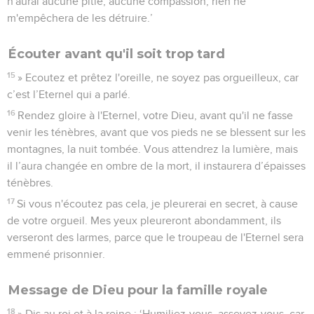
n'aurai aucune pitié, aucune compassion, rien ne
m'empêchera de les détruire.’
Écouter avant qu'il soit trop tard
15
» Ecoutez et prêtez l'oreille, ne soyez pas orgueilleux, car
c’est l’Eternel qui a parlé.
16
Rendez gloire à l'Eternel, votre Dieu, avant qu'il ne fasse
venir les ténèbres, avant que vos pieds ne se blessent sur les
montagnes, la nuit tombée. Vous attendrez la lumière, mais
il l’aura changée en ombre de la mort, il instaurera d’épaisses
ténèbres.
17
Si vous n'écoutez pas cela, je pleurerai en secret, à cause
de votre orgueil. Mes yeux pleureront abondamment, ils
verseront des larmes, parce que le troupeau de l'Eternel sera
emmené prisonnier.
Message de Dieu pour la famille royale
18
» Dis au roi et à la reine : ‘Humiliez-vous, asseyez-vous, car