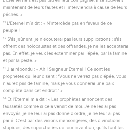
L'Eternel ne s’est pas plu en leur compagnie, il se souvient
maintenant de leurs fautes et il interviendra à cause de leurs
péchés. »
11
L'Eternel m’a dit : « N'intercède pas en faveur de ce
peuple !
12
S'ils jeûnent, je n'écouterai pas leurs supplications ; s'ils
offrent des holocaustes et des offrandes, je ne les accepterai
pas. En effet, je veux les exterminer par l'épée, par la famine
et par la peste. »
13
J’ai répondu : « Ah ! Seigneur Eternel ! Ce sont les
prophètes qui leur disent : ‘Vous ne verrez pas d'épée, vous
n'aurez pas de famine, mais je vous donnerai une paix
complète dans cet endroit.’ »
14
Et l'Eternel m’a dit : « Les prophètes annoncent des
faussetés comme si cela venait de moi. Je ne les ai pas
envoyés, je ne leur ai pas donné d'ordre, je ne leur ai pas
parlé. C’est par des visions mensongères, des divinations
stupides, des supercheries de leur invention, qu'ils font les