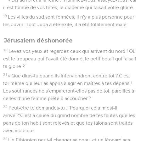
il est tombé de vos têtes, le diadème qui faisait votre gloire.
19
Les villes du sud sont fermées, il n'y a plus personne pour
les ouvrir. Tout Juda a été exilé, il a été totalement exilé.
Jérusalem déshonorée
20
Levez vos yeux et regardez ceux qui arrivent du nord ! Où
est le troupeau qui t'avait été donné, le petit bétail qui faisait
ta gloire ?’
21
» Que diras-tu quand ils interviendront contre toi ? C'est
toi-même qui leur as appris à agir en maîtres à tes dépens !
Les souffrances ne s’empareront-elles pas de toi, pareilles à
celles d’une femme prête à accoucher ?
22
Peut-être te demandes-tu : ‘Pourquoi cela m’est-il
arrivé ?’C'est à cause du grand nombre de tes fautes que les
pans de ton habit sont relevés et que tes talons sont traités
avec violence.
23
Un Ethiopien peut-il changer sa peau, et un léopard ses