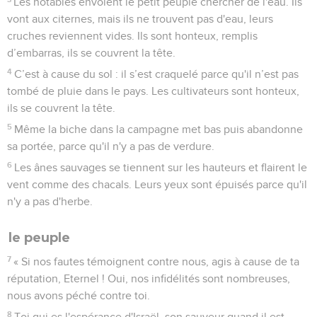
Les notables envoient le petit peuple chercher de l'eau. Ils
vont aux citernes, mais ils ne trouvent pas d'eau, leurs
cruches reviennent vides. Ils sont honteux, remplis
d’embarras, ils se couvrent la tête.
4
C’est à cause du sol : il s’est craquelé parce qu'il n’est pas
tombé de pluie dans le pays. Les cultivateurs sont honteux,
ils se couvrent la tête.
5
Même la biche dans la campagne met bas puis abandonne
sa portée, parce qu'il n'y a pas de verdure.
6
Les ânes sauvages se tiennent sur les hauteurs et flairent le
vent comme des chacals. Leurs yeux sont épuisés parce qu'il
n'y a pas d'herbe.
le peuple
7
« Si nos fautes témoignent contre nous, agis à cause de ta
réputation, Eternel ! Oui, nos infidélités sont nombreuses,
nous avons péché contre toi.
8
Toi qui es l'espérance d'Israël, son sauveur quand il est