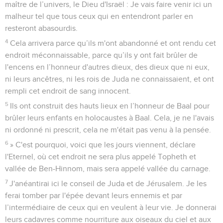
maître de l’univers, le Dieu d'Israël : Je vais faire venir ici un
malheur tel que tous ceux qui en entendront parler en
resteront abasourdis.
4
Cela arrivera parce qu’ils m'ont abandonné et ont rendu cet
endroit méconnaissable, parce qu’ils y ont fait brûler de
l'encens en l’honneur d'autres dieux, des dieux que ni eux,
ni leurs ancêtres, ni les rois de Juda ne connaissaient, et ont
rempli cet endroit de sang innocent.
5
Ils ont construit des hauts lieux en l’honneur de Baal pour
brûler leurs enfants en holocaustes à Baal. Cela, je ne l'avais
ni ordonné ni prescrit, cela ne m'était pas venu à la pensée.
6
» C'est pourquoi, voici que les jours viennent, déclare
l'Eternel, où cet endroit ne sera plus appelé Topheth et
vallée de Ben-Hinnom, mais sera appelé vallée du carnage.
7
J'anéantirai ici le conseil de Juda et de Jérusalem. Je les
ferai tomber par l'épée devant leurs ennemis et par
l’intermédiaire de ceux qui en veulent à leur vie. Je donnerai
leurs cadavres comme nourriture aux oiseaux du ciel et aux