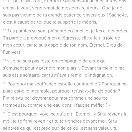
« Toi, tu sais tout, Eternel ! Souviens-toi de moi, interviens
en ma faveur, venge-moi de mes persécuteurs ! Que je ne
sois pas victime de ta grande patience envers eux ! Sache-le,
c’est à cause de toi que je supporte le mépris.
16
Tes paroles se sont présentées à moi, et je les ai dévorées.
Ta parole a provoqué mon allégresse, elle a fait la joie de
mon cœur, car je suis appelé de ton nom, Eternel, Dieu de
l’univers !
17
» Je ne suis pas resté en compagnie de ceux qui
s’amusent pour y prendre mon plaisir. Devant ta main je me
suis assis solitaire, car tu m’avais rempli d’indignation.
18
Pourquoi ma souffrance est-elle continuelle ? Pourquoi ma
plaie est-elle incurable, pourquoi refuse-t-elle de guérir ?
Finirais-tu par devenir pour moi comme une source
trompeuse, comme une eau dont il faut se méfier ? »
19
C'est pourquoi, voici ce qu’a dit l’Eternel : « Si tu reviens à
moi, je te ferai revenir et tu te tiendras devant moi. Si tu
sépares ce qui est précieux de ce qui est sans valeur, tu