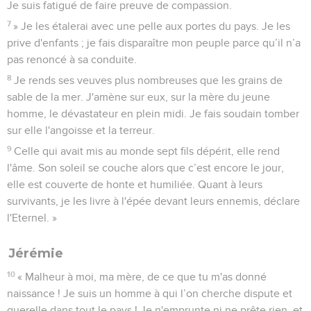
Je suis fatigué de faire preuve de compassion.
7
» Je les étalerai avec une pelle aux portes du pays. Je les
prive d'enfants ; je fais disparaître mon peuple parce qu’il n’a
pas renoncé à sa conduite.
8
Je rends ses veuves plus nombreuses que les grains de
sable de la mer. J'amène sur eux, sur la mère du jeune
homme, le dévastateur en plein midi. Je fais soudain tomber
sur elle l'angoisse et la terreur.
9
Celle qui avait mis au monde sept fils dépérit, elle rend
l'âme. Son soleil se couche alors que c’est encore le jour,
elle est couverte de honte et humiliée. Quant à leurs
survivants, je les livre à l'épée devant leurs ennemis, déclare
l'Eternel. »
Jérémie
10
« Malheur à moi, ma mère, de ce que tu m'as donné
naissance ! Je suis un homme à qui l’on cherche dispute et
querelle dans tout le pays ! Je n'emprunte ni ne prête rien, et