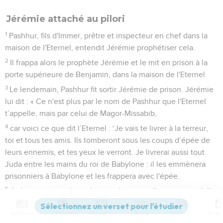
Jérémie attaché au pilori
1
Pashhur, fils d'Immer, prêtre et inspecteur en chef dans la
maison de l'Eternel, entendit Jérémie prophétiser cela.
2
Il frappa alors le prophète Jérémie et le mit en prison à la
porte supérieure de Benjamin, dans la maison de l'Eternel.
3
Le lendemain, Pashhur fit sortir Jérémie de prison. Jérémie
lui dit : « Ce n'est plus par le nom de Pashhur que l'Eternel
t’appelle, mais par celui de Magor-Missabib,
4
car voici ce que dit l’Eternel : ‘Je vais te livrer à la terreur,
toi et tous tes amis. Ils tomberont sous les coups d’épée de
leurs ennemis, et tes yeux le verront. Je livrerai aussi tout
Juda entre les mains du roi de Babylone : il les emmènera
prisonniers à Babylone et les frappera avec l'épée.
5
Je livrerai toutes les richesses de cette ville, tout ce qu’elle
a mis en réserve, tout ce qu'elle a de précieux, tous les
Contenus
Versions
Commentaires
Strong
Dictionnaire
trésors des rois de Juda, je livrerai tout à leurs ennemis. Ils