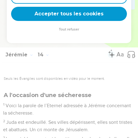
26
Moi aussi, je retrousse les pans de ton habit jusqu’à ton
visage, afin que ton déshonneur soit flagrant.
Accepter tous les cookies
27
J'ai vu tes adultères et tes hennissements de plaisir, tes
scandaleuses prostitutions sur les collines et dans les
Tout refuser
champs, j'ai vu tes monstruosités. Malheur à toi, Jérusalem !
Combien de temps encore resteras-tu impure ? »
Jérémie
14
Seuls les Évangiles sont disponibles en vidéo pour le moment.
A l'occasion d'une sécheresse
1
Voici la parole de l’Eternel adressée à Jérémie concernant
la sécheresse.
2
Juda est endeuillé. Ses villes dépérissent, elles sont tristes
et abattues. Un cri monte de Jérusalem.
3