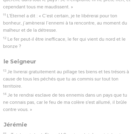
cependant tous me maudissent. »
11
L'Eternel a dit : « C’est certain, je te libérerai pour ton
bonheur, j’amènerai l’ennemi à ta rencontre, au moment du
malheur et de la détresse.
12
Le fer peut-il être inefficace, le fer qui vient du nord et le
bronze ?
le Seigneur
13
Je livrerai gratuitement au pillage tes biens et tes trésors à
cause de tous les péchés que tu as commis sur tout ton
territoire.
14
Je te rendrai esclave de tes ennemis dans un pays que tu
ne connais pas, car le feu de ma colère s'est allumé, il brûle
contre vous. »
Jérémie
15