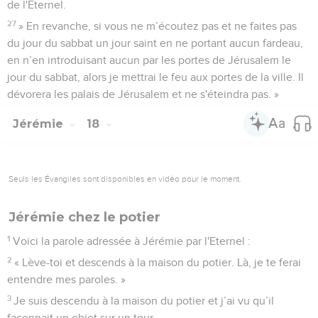
de l'Eternel.
27
» En revanche, si vous ne m’écoutez pas et ne faites pas
du jour du sabbat un jour saint en ne portant aucun fardeau,
en n’en introduisant aucun par les portes de Jérusalem le
jour du sabbat, alors je mettrai le feu aux portes de la ville. Il
dévorera les palais de Jérusalem et ne s'éteindra pas. »
Jérémie
18
Seuls les Évangiles sont disponibles en vidéo pour le moment.
Jérémie chez le potier
1
Voici la parole adressée à Jérémie par l'Eternel :
2
« Lève-toi et descends à la maison du potier. Là, je te ferai
entendre mes paroles. »
3
Je suis descendu à la maison du potier et j’ai vu qu’il
façonnait un objet sur un tour,