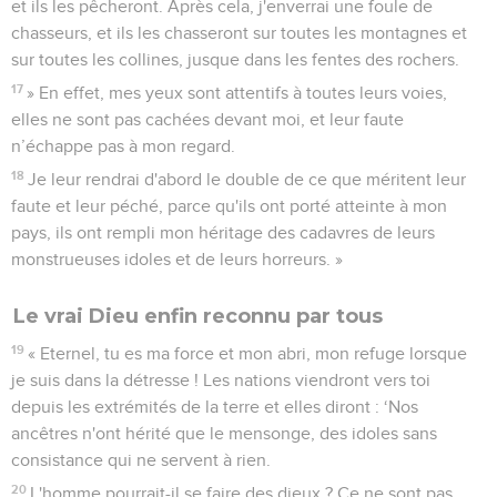
et ils les pêcheront. Après cela, j'enverrai une foule de
chasseurs, et ils les chasseront sur toutes les montagnes et
sur toutes les collines, jusque dans les fentes des rochers.
17
» En effet, mes yeux sont attentifs à toutes leurs voies,
elles ne sont pas cachées devant moi, et leur faute
n’échappe pas à mon regard.
18
Je leur rendrai d'abord le double de ce que méritent leur
faute et leur péché, parce qu'ils ont porté atteinte à mon
pays, ils ont rempli mon héritage des cadavres de leurs
monstrueuses idoles et de leurs horreurs. »
Le vrai Dieu enfin reconnu par tous
19
« Eternel, tu es ma force et mon abri, mon refuge lorsque
je suis dans la détresse ! Les nations viendront vers toi
depuis les extrémités de la terre et elles diront : ‘Nos
ancêtres n'ont hérité que le mensonge, des idoles sans
consistance qui ne servent à rien.
20
L'homme pourrait-il se faire des dieux ? Ce ne sont pas