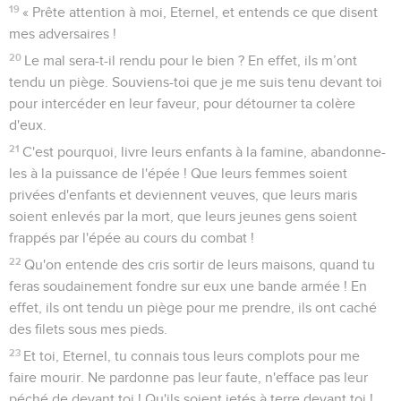
19
« Prête attention à moi, Eternel, et entends ce que disent
mes adversaires !
20
Le mal sera-t-il rendu pour le bien ? En effet, ils m’ont
tendu un piège. Souviens-toi que je me suis tenu devant toi
pour intercéder en leur faveur, pour détourner ta colère
d'eux.
21
C'est pourquoi, livre leurs enfants à la famine, abandonne-
les à la puissance de l'épée ! Que leurs femmes soient
privées d'enfants et deviennent veuves, que leurs maris
soient enlevés par la mort, que leurs jeunes gens soient
frappés par l'épée au cours du combat !
22
Qu'on entende des cris sortir de leurs maisons, quand tu
feras soudainement fondre sur eux une bande armée ! En
effet, ils ont tendu un piège pour me prendre, ils ont caché
des filets sous mes pieds.
23
Et toi, Eternel, tu connais tous leurs complots pour me
faire mourir. Ne pardonne pas leur faute, n'efface pas leur
péché de devant toi ! Qu'ils soient jetés à terre devant toi !