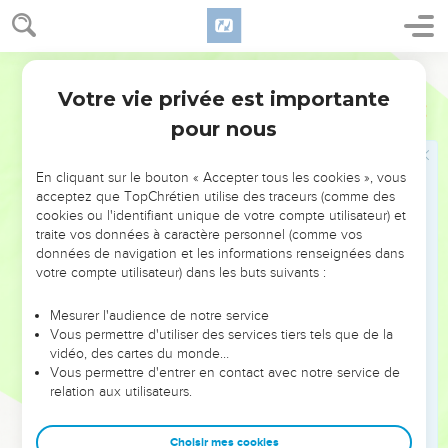
ta gloire ?’
21
» Que diras-tu quand ils interviendront contre toi ? C'est
Segond 21
toi-même qui leur as appris à agir en maîtres à tes dépens !
Les souffrances ne s’empareront-elles pas de toi, pareilles à
Votre vie privée est importante
Jérémie
13
celles d’une femme prête à accoucher ?
pour nous
22
Peut-être te demandes-tu : ‘Pourquoi cela m’est-il
arrivé ?’C'est à cause du grand nombre de tes fautes que les
En cliquant sur le bouton « Accepter tous les cookies », vous
pans de ton habit sont relevés et que tes talons sont traités
acceptez que TopChrétien utilise des traceurs (comme des
cookies ou l'identifiant unique de votre compte utilisateur) et
avec violence.
traite vos données à caractère personnel (comme vos
23
Un Ethiopien peut-il changer sa peau, et un léopard ses
données de navigation et les informations renseignées dans
taches ? De même, pourriez-vous faire le bien, vous qui êtes
votre compte utilisateur) dans les buts suivants :
habitués à faire le mal ?
Mesurer l'audience de notre service
24
» Je les disperserai, tout comme de la paille emportée par
Vous permettre d'utiliser des services tiers tels que de la
le vent du désert.
vidéo, des cartes du monde…
Vous permettre d'entrer en contact avec notre service de
25
C’est ce qui te revient, l’issue que je t’ai réservée, déclare
relation aux utilisateurs.
l'Eternel, parce que tu m'as oublié et que tu as mis ta
confiance dans des faussetés.
Choisir mes cookies