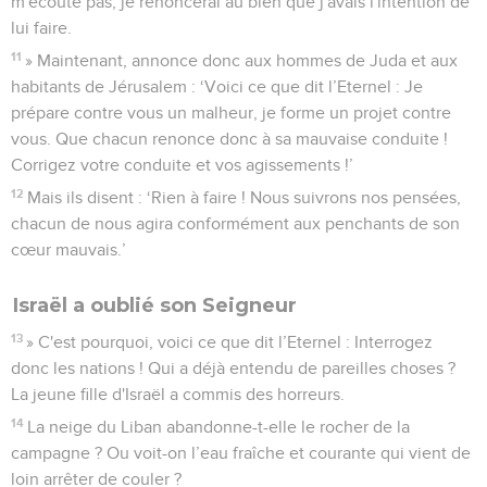
m'écoute pas, je renoncerai au bien que j'avais l'intention de
lui faire.
11
» Maintenant, annonce donc aux hommes de Juda et aux
habitants de Jérusalem : ‘Voici ce que dit l’Eternel : Je
prépare contre vous un malheur, je forme un projet contre
vous. Que chacun renonce donc à sa mauvaise conduite !
Corrigez votre conduite et vos agissements !’
12
Mais ils disent : ‘Rien à faire ! Nous suivrons nos pensées,
chacun de nous agira conformément aux penchants de son
cœur mauvais.’
Israël a oublié son Seigneur
13
» C'est pourquoi, voici ce que dit l’Eternel : Interrogez
donc les nations ! Qui a déjà entendu de pareilles choses ?
La jeune fille d'Israël a commis des horreurs.
14
La neige du Liban abandonne-t-elle le rocher de la
campagne ? Ou voit-on l’eau fraîche et courante qui vient de
loin arrêter de couler ?