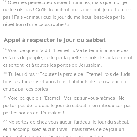
18
Que mes persécuteurs soient humiliés, mais que moi, je
ne le sois pas ! Qu'ils tremblent, mais que moi, je ne tremble
pas ! Fais venir sur eux le jour du malheur, brise-les par la
répétition d’une catastrophe ! »
Appel à respecter le jour du sabbat
19
Voici ce que m’a dit l’Eternel : « Va te tenir à la porte des
enfants du peuple, celle par laquelle les rois de Juda entrent
et sortent, et à toutes les portes de Jérusalem.
20
Tu leur diras : ‘Ecoutez la parole de l'Eternel, rois de Juda,
tous les Judéens et vous tous, habitants de Jérusalem, qui
entrez par ces portes !
21
Voici ce que dit l’Eternel : Veillez sur vous-mêmes ! Ne
portez pas de fardeau le jour du sabbat, n'en introduisez pas
par les portes de Jérusalem !
22
Ne sortez de chez vous aucun fardeau, le jour du sabbat,
et n’accomplissez aucun travail, mais faites de ce jour un
jour saint, comme je l'ai ordonné à vos ancêtres.’