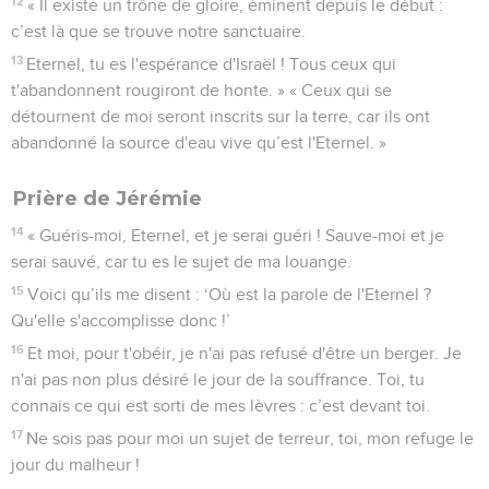
12
« Il existe un trône de gloire, éminent depuis le début :
c’est là que se trouve notre sanctuaire.
13
Eternel, tu es l'espérance d'Israël ! Tous ceux qui
t'abandonnent rougiront de honte. » « Ceux qui se
détournent de moi seront inscrits sur la terre, car ils ont
abandonné la source d'eau vive qu’est l'Eternel. »
Prière de Jérémie
14
« Guéris-moi, Eternel, et je serai guéri ! Sauve-moi et je
serai sauvé, car tu es le sujet de ma louange.
15
Voici qu’ils me disent : ‘Où est la parole de l'Eternel ?
Qu'elle s'accomplisse donc !’
16
Et moi, pour t'obéir, je n'ai pas refusé d'être un berger. Je
n'ai pas non plus désiré le jour de la souffrance. Toi, tu
connais ce qui est sorti de mes lèvres : c’est devant toi.
17
Ne sois pas pour moi un sujet de terreur, toi, mon refuge le
jour du malheur !