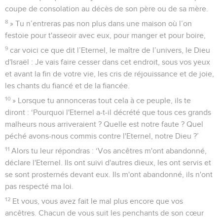
coupe de consolation au décès de son père ou de sa mère.
8
» Tu n’entreras pas non plus dans une maison où l’on
festoie pour t'asseoir avec eux, pour manger et pour boire,
9
car voici ce que dit l’Eternel, le maître de l’univers, le Dieu
d'Israël : Je vais faire cesser dans cet endroit, sous vos yeux
et avant la fin de votre vie, les cris de réjouissance et de joie,
les chants du fiancé et de la fiancée.
10
» Lorsque tu annonceras tout cela à ce peuple, ils te
diront : ‘Pourquoi l'Eternel a-t-il décrété que tous ces grands
malheurs nous arriveraient ? Quelle est notre faute ? Quel
péché avons-nous commis contre l'Eternel, notre Dieu ?’
11
Alors tu leur répondras : ‘Vos ancêtres m'ont abandonné,
déclare l'Eternel. Ils ont suivi d'autres dieux, les ont servis et
se sont prosternés devant eux. Ils m'ont abandonné, ils n'ont
pas respecté ma loi.
12
Et vous, vous avez fait le mal plus encore que vos
ancêtres. Chacun de vous suit les penchants de son cœur