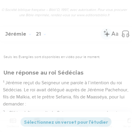
© Société biblique française – Bibli’O, 1997, avec autorisation. Pour vous procurer
une Bible imprimée, rendez-vous sur www.editionsbiblio.fr
Jérémie
21
Seuls les Évangiles sont disponibles en vidéo pour le moment.
Une réponse au roi Sédécias
1
Jérémie reçut du Seigneur une parole à l’intention du roi
Sédécias. Le roi avait délégué auprès de Jérémie Pachehour,
fils de Malkia, et le prêtre Sefania, fils de Maasséya, pour lui
demander :
2
« S’il te plaît, consulte le Seigneur pour nous, car le roi
Nabucodonosor de Babylone est en guerre contre nous.
Contenus
Versions
Commentaires
Strong
Dictionnaire
Peut-être le Seigneur fera-t-il un de ses miracles en notre