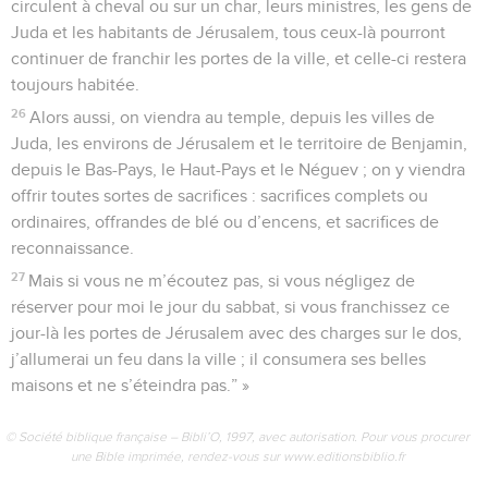
circulent à cheval ou sur un char, leurs ministres, les gens de
Juda et les habitants de Jérusalem, tous ceux-là pourront
continuer de franchir les portes de la ville, et celle-ci restera
toujours habitée.
26
Alors aussi, on viendra au temple, depuis les villes de
Juda, les environs de Jérusalem et le territoire de Benjamin,
depuis le Bas-Pays, le Haut-Pays et le Néguev ; on y viendra
offrir toutes sortes de sacrifices : sacrifices complets ou
ordinaires, offrandes de blé ou d’encens, et sacrifices de
reconnaissance.
27
Mais si vous ne m’écoutez pas, si vous négligez de
réserver pour moi le jour du sabbat, si vous franchissez ce
jour-là les portes de Jérusalem avec des charges sur le dos,
j’allumerai un feu dans la ville ; il consumera ses belles
maisons et ne s’éteindra pas.” »
© Société biblique française – Bibli’O, 1997, avec autorisation. Pour vous procurer
une Bible imprimée, rendez-vous sur www.editionsbiblio.fr