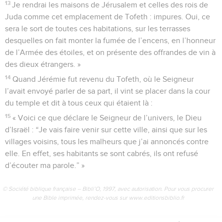
13
Je rendrai les maisons de Jérusalem et celles des rois de
Juda comme cet emplacement de Tofeth : impures. Oui, ce
sera le sort de toutes ces habitations, sur les terrasses
desquelles on fait monter la fumée de l’encens, en l’honneur
de l’Armée des étoiles, et on présente des offrandes de vin à
des dieux étrangers. »
14
Quand Jérémie fut revenu du Tofeth, où le Seigneur
l’avait envoyé parler de sa part, il vint se placer dans la cour
du temple et dit à tous ceux qui étaient là :
15
« Voici ce que déclare le Seigneur de l’univers, le Dieu
d’Israël : “Je vais faire venir sur cette ville, ainsi que sur les
villages voisins, tous les malheurs que j’ai annoncés contre
elle. En effet, ses habitants se sont cabrés, ils ont refusé
d’écouter ma parole.” »
© Société biblique française – Bibli’O, 1997, avec autorisation. Pour vous procurer
une Bible imprimée, rendez-vous sur www.editionsbiblio.fr