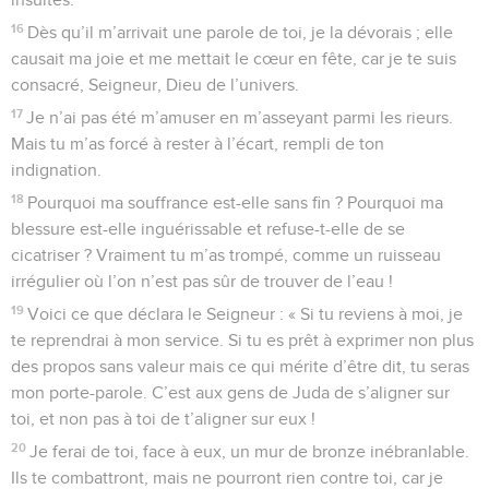
16
Dès qu’il m’arrivait une parole de toi, je la dévorais ; elle
causait ma joie et me mettait le cœur en fête, car je te suis
consacré, Seigneur, Dieu de l’univers.
17
Je n’ai pas été m’amuser en m’asseyant parmi les rieurs.
Mais tu m’as forcé à rester à l’écart, rempli de ton
indignation.
18
Pourquoi ma souffrance est-elle sans fin ? Pourquoi ma
blessure est-elle inguérissable et refuse-t-elle de se
cicatriser ? Vraiment tu m’as trompé, comme un ruisseau
irrégulier où l’on n’est pas sûr de trouver de l’eau !
19
Voici ce que déclara le Seigneur : « Si tu reviens à moi, je
te reprendrai à mon service. Si tu es prêt à exprimer non plus
des propos sans valeur mais ce qui mérite d’être dit, tu seras
mon porte-parole. C’est aux gens de Juda de s’aligner sur
toi, et non pas à toi de t’aligner sur eux !
20
Je ferai de toi, face à eux, un mur de bronze inébranlable.
Ils te combattront, mais ne pourront rien contre toi, car je