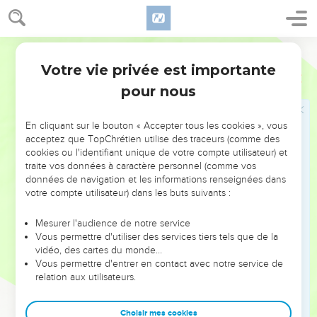
morts, victimes de la faim. Les prophètes, les prêtres ont
parcouru le pays : ils ne comprennent pas. »
Français Courant
le peuple
Votre vie privée est importante
Jérémie
14
19
« Seigneur, as-tu donc rejeté Juda ? Es-tu dégoûté de
pour nous
Sion ? Pourquoi nous infliges-tu des blessures
inguérissables ? Nous avions l’espoir que tout s’arrangerait,
En cliquant sur le bouton « Accepter tous les cookies », vous
mais il n’arrive rien de bon. Nous attendions le moment où
acceptez que TopChrétien utilise des traceurs (comme des
nos maux seraient guéris, mais voici la terreur.
cookies ou l'identifiant unique de votre compte utilisateur) et
traite vos données à caractère personnel (comme vos
20
Seigneur, nous savons que nous avons mal agi, nous
données de navigation et les informations renseignées dans
reconnaissons les torts de nos parents. Nous sommes
votre compte utilisateur) dans les buts suivants :
coupables envers toi.
Mesurer l'audience de notre service
21
Ton honneur est en jeu ; ne montre pas de mépris pour
Vous permettre d'utiliser des services tiers tels que de la
ton trône glorieux, ne t’en désintéresse pas. Pense à
vidéo, des cartes du monde…
l’engagement que tu as pris envers nous, ne le romps pas.
Vous permettre d'entrer en contact avec notre service de
relation aux utilisateurs.
22
Parmi les faux dieux des nations, en existe-t-il un qui
puisse provoquer la pluie ? Est-ce le ciel qui donne les
Choisir mes cookies
averses, n’est-ce pas toi, Seigneur ? Notre Dieu, c’est en toi