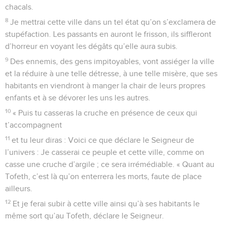
chacals.
8
Je mettrai cette ville dans un tel état qu’on s’exclamera de
stupéfaction. Les passants en auront le frisson, ils siffleront
d’horreur en voyant les dégâts qu’elle aura subis.
9
Des ennemis, des gens impitoyables, vont assiéger la ville
et la réduire à une telle détresse, à une telle misère, que ses
habitants en viendront à manger la chair de leurs propres
enfants et à se dévorer les uns les autres.
10
« Puis tu casseras la cruche en présence de ceux qui
t’accompagnent
11
et tu leur diras : Voici ce que déclare le Seigneur de
l’univers : Je casserai ce peuple et cette ville, comme on
casse une cruche d’argile ; ce sera irrémédiable. « Quant au
Tofeth, c’est là qu’on enterrera les morts, faute de place
ailleurs.
12
Et je ferai subir à cette ville ainsi qu’à ses habitants le
même sort qu’au Tofeth, déclare le Seigneur.