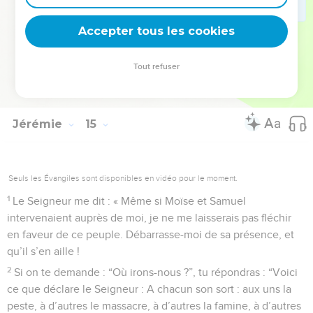
que nous mettons notre espoir, car c’est toi qui fais tout
Accepter tous les cookies
cela. »
© Société biblique française – Bibli’O, 1997, avec autorisation. Pour vous procurer
Tout refuser
une Bible imprimée, rendez-vous sur www.editionsbiblio.fr
Jérémie
15
Seuls les Évangiles sont disponibles en vidéo pour le moment.
1
Le Seigneur me dit : « Même si Moïse et Samuel
intervenaient auprès de moi, je ne me laisserais pas fléchir
en faveur de ce peuple. Débarrasse-moi de sa présence, et
qu’il s’en aille !
2
Si on te demande : “Où irons-nous ?”, tu répondras : “Voici
ce que déclare le Seigneur : A chacun son sort : aux uns la
peste, à d’autres le massacre, à d’autres la famine, à d’autres