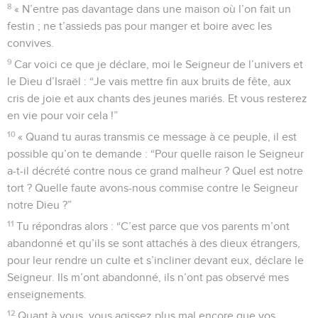
8
« N’entre pas davantage dans une maison où l’on fait un
festin ; ne t’assieds pas pour manger et boire avec les
convives.
9
Car voici ce que je déclare, moi le Seigneur de l’univers et
le Dieu d’Israël : “Je vais mettre fin aux bruits de fête, aux
cris de joie et aux chants des jeunes mariés. Et vous resterez
en vie pour voir cela !”
10
« Quand tu auras transmis ce message à ce peuple, il est
possible qu’on te demande : “Pour quelle raison le Seigneur
a-t-il décrété contre nous ce grand malheur ? Quel est notre
tort ? Quelle faute avons-nous commise contre le Seigneur
notre Dieu ?”
11
Tu répondras alors : “C’est parce que vos parents m’ont
abandonné et qu’ils se sont attachés à des dieux étrangers,
pour leur rendre un culte et s’incliner devant eux, déclare le
Seigneur. Ils m’ont abandonné, ils n’ont pas observé mes
enseignements.
12
Quant à vous, vous agissez plus mal encore que vos