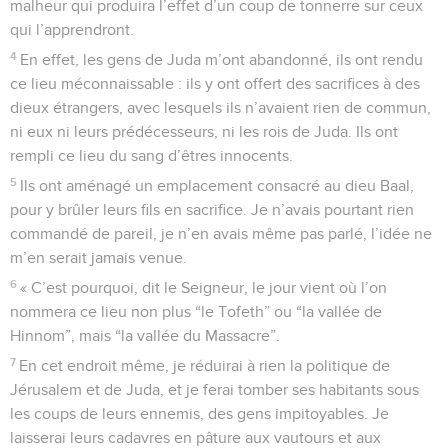
malheur qui produira l’effet d’un coup de tonnerre sur ceux
qui l’apprendront.
4
En effet, les gens de Juda m’ont abandonné, ils ont rendu
ce lieu méconnaissable : ils y ont offert des sacrifices à des
dieux étrangers, avec lesquels ils n’avaient rien de commun,
ni eux ni leurs prédécesseurs, ni les rois de Juda. Ils ont
rempli ce lieu du sang d’êtres innocents.
5
Ils ont aménagé un emplacement consacré au dieu Baal,
pour y brûler leurs fils en sacrifice. Je n’avais pourtant rien
commandé de pareil, je n’en avais même pas parlé, l’idée ne
m’en serait jamais venue.
6
« C’est pourquoi, dit le Seigneur, le jour vient où l’on
nommera ce lieu non plus “le Tofeth” ou “la vallée de
Hinnom”, mais “la vallée du Massacre”.
7
En cet endroit même, je réduirai à rien la politique de
Jérusalem et de Juda, et je ferai tomber ses habitants sous
les coups de leurs ennemis, des gens impitoyables. Je
laisserai leurs cadavres en pâture aux vautours et aux