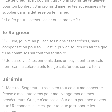
Le Seigneur avait pourtant dit : « J’ai promis de te délivrer
pour ton bonheur. J’ai promis d’amener tes adversaires à te
supplier dans la détresse ou le malheur.
12
Le fer peut-il casser l’acier ou le bronze ? »
le Seigneur
13
« Juda, je livre au pillage tes biens et tes trésors, sans
compensation pour toi. C’est le prix de toutes les fautes que
tu as commises sur tout ton territoire.
14
Je t’asservis à tes ennemis dans un pays dont tu ne sais
rien ; car ma colère a pris feu, je suis furieux contre toi. »
Jérémie
15
Mais toi, Seigneur, tu sais bien tout ce qui me concerne.
Pense à moi, interviens pour moi, venge-moi de mes
persécuteurs. Que je n’aie pas à pâtir de ta patience envers
eux ! Reconnais-le : c’est pour toi que je supporte les
insultes.