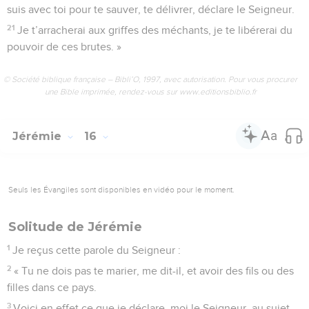
suis avec toi pour te sauver, te délivrer, déclare le Seigneur.
21
Je t’arracherai aux griffes des méchants, je te libérerai du
pouvoir de ces brutes. »
© Société biblique française – Bibli’O, 1997, avec autorisation. Pour vous procurer
une Bible imprimée, rendez-vous sur www.editionsbiblio.fr
Jérémie
16
Seuls les Évangiles sont disponibles en vidéo pour le moment.
Solitude de Jérémie
1
Je reçus cette parole du Seigneur :
2
« Tu ne dois pas te marier, me dit-il, et avoir des fils ou des
filles dans ce pays.
3
Voici en effet ce que je déclare, moi le Seigneur, au sujet