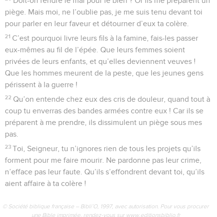
Doit-on rendre le mal pour le bien ? Or ils me préparent un
piège. Mais moi, ne l’oublie pas, je me suis tenu devant toi
pour parler en leur faveur et détourner d’eux ta colère.
21
C’est pourquoi livre leurs fils à la famine, fais-les passer
eux-mêmes au fil de l’épée. Que leurs femmes soient
privées de leurs enfants, et qu’elles deviennent veuves !
Que les hommes meurent de la peste, que les jeunes gens
périssent à la guerre !
22
Qu’on entende chez eux des cris de douleur, quand tout à
coup tu enverras des bandes armées contre eux ! Car ils se
préparent à me prendre, ils dissimulent un piège sous mes
pas.
23
Toi, Seigneur, tu n’ignores rien de tous les projets qu’ils
forment pour me faire mourir. Ne pardonne pas leur crime,
n’efface pas leur faute. Qu’ils s’effondrent devant toi, qu’ils
aient affaire à ta colère !
© Société biblique française – Bibli’O, 1997, avec autorisation. Pour vous procurer
une Bible imprimée, rendez-vous sur www.editionsbiblio.fr