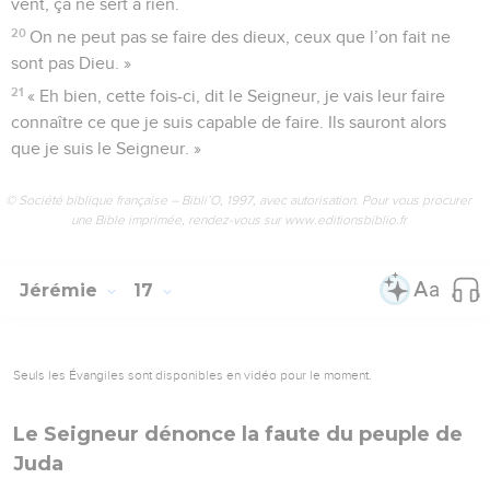
vent, ça ne sert à rien.
20
On ne peut pas se faire des dieux, ceux que l’on fait ne
sont pas Dieu. »
21
« Eh bien, cette fois-ci, dit le Seigneur, je vais leur faire
connaître ce que je suis capable de faire. Ils sauront alors
que je suis le Seigneur. »
© Société biblique française – Bibli’O, 1997, avec autorisation. Pour vous procurer
une Bible imprimée, rendez-vous sur www.editionsbiblio.fr
Jérémie
17
Seuls les Évangiles sont disponibles en vidéo pour le moment.
Le Seigneur dénonce la faute du peuple de
Juda