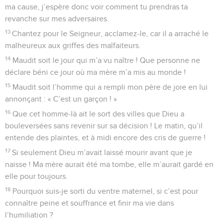
ma cause, j’espère donc voir comment tu prendras ta
revanche sur mes adversaires.
13
Chantez pour le Seigneur, acclamez-le, car il a arraché le
malheureux aux griffes des malfaiteurs.
14
Maudit soit le jour qui m’a vu naître ! Que personne ne
déclare béni ce jour où ma mère m’a mis au monde !
15
Maudit soit l’homme qui a rempli mon père de joie en lui
annonçant : « C’est un garçon ! »
16
Que cet homme-là ait le sort des villes que Dieu a
bouleversées sans revenir sur sa décision ! Le matin, qu’il
entende des plaintes, et à midi encore des cris de guerre !
17
Si seulement Dieu m’avait laissé mourir avant que je
naisse ! Ma mère aurait été ma tombe, elle m’aurait gardé en
elle pour toujours.
18
Pourquoi suis-je sorti du ventre maternel, si c’est pour
connaître peine et souffrance et finir ma vie dans
l’humiliation ?