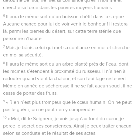
détourne de moi, ne met sa confiance qu’en l’homme et
cherche sa force dans les pauvres moyens humains.
6
Il aura le même sort qu’un buisson chétif dans la steppe.
Aucune chance pour lui de voir venir le bonheur ! Il restera
là, parmi les pierres du désert, sur cette terre stérile que
personne n’habite.
7
Mais je bénis celui qui met sa confiance en moi et cherche
en moi sa sécurité.
8
Il aura le même sort qu’un arbre planté près de l’eau, dont
les racines s’étendent à proximité du ruisseau. Il n’a rien à
redouter quand vient la chaleur, et son feuillage reste vert.
Même en année de sécheresse il ne se fait aucun souci, il ne
cesse de porter des fruits.
9
« Rien n’est plus trompeur que le cœur humain. On ne peut
pas le guérir, on ne peut rien y comprendre.
10
« Moi, dit le Seigneur, je vois jusqu’au fond du cœur, je
perce le secret des consciences. Ainsi je peux traiter chacun
selon sa conduite et le résultat de ses actes.