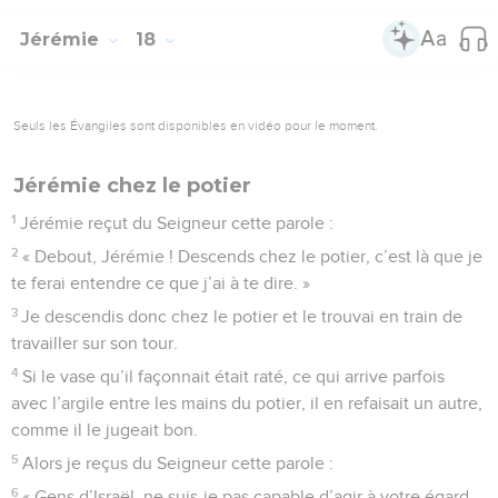
Jérémie
18
Seuls les Évangiles sont disponibles en vidéo pour le moment.
Jérémie chez le potier
1
Jérémie reçut du Seigneur cette parole :
2
« Debout, Jérémie ! Descends chez le potier, c’est là que je
te ferai entendre ce que j’ai à te dire. »
3
Je descendis donc chez le potier et le trouvai en train de
travailler sur son tour.
4
Si le vase qu’il façonnait était raté, ce qui arrive parfois
avec l’argile entre les mains du potier, il en refaisait un autre,
comme il le jugeait bon.
5
Alors je reçus du Seigneur cette parole :
6
« Gens d’Israël, ne suis-je pas capable d’agir à votre égard