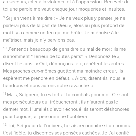
au secours, crier à la violence et à l’oppression. Recevoir de
toi une parole me vaut chaque jour moqueries et insultes.
9
Si j’en viens à me dire : « Je ne veux plus y penser, je ne
parlerai plus de la part de Dieu », alors au plus profond de
moi il y a comme un feu qui me brûle. Je m’épuise à le
maîtriser, mais je n’y parviens pas.
10
J’entends beaucoup de gens dire du mal de moi ; ils me
surnomment “Terreur de toutes parts”. « Dénoncez-le »,
disent les uns ; « Oui, dénonçons-le », répètent les autres.
Mes proches eux-mêmes guettent ma moindre erreur, ils
espèrent me prendre en défaut. « Alors, disent-ils, nous le
tiendrons et nous aurons notre revanche. »
11
Mais, Seigneur, tu es fort et tu combats pour moi. Ce sont
mes persécuteurs qui trébucheront ; ils n’auront pas le
dernier mot. Humiliés d’avoir échoué, ils seront déshonorés
pour toujours, et personne ne l’oubliera.
12
Toi, Seigneur de l’univers, tu sais reconnaître si un homme
t’est fidèle, tu discernes ses pensées cachées. Je t’ai confié