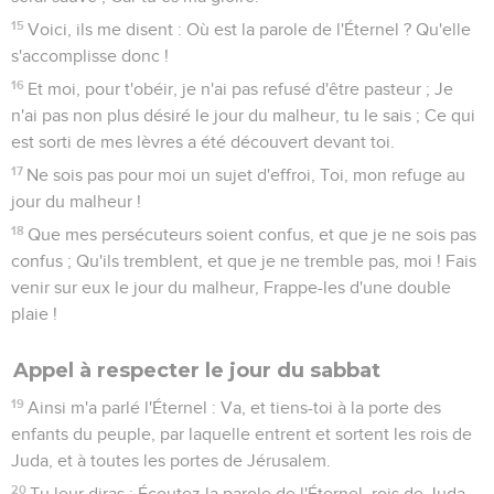
15
Voici, ils me disent : Où est la parole de l'Éternel ? Qu'elle
s'accomplisse donc !
16
Et moi, pour t'obéir, je n'ai pas refusé d'être pasteur ; Je
n'ai pas non plus désiré le jour du malheur, tu le sais ; Ce qui
est sorti de mes lèvres a été découvert devant toi.
17
Ne sois pas pour moi un sujet d'effroi, Toi, mon refuge au
jour du malheur !
18
Que mes persécuteurs soient confus, et que je ne sois pas
confus ; Qu'ils tremblent, et que je ne tremble pas, moi ! Fais
venir sur eux le jour du malheur, Frappe-les d'une double
plaie !
Appel à respecter le jour du sabbat
19
Ainsi m'a parlé l'Éternel : Va, et tiens-toi à la porte des
enfants du peuple, par laquelle entrent et sortent les rois de
Juda, et à toutes les portes de Jérusalem.
20
Tu leur diras : Écoutez la parole de l'Éternel, rois de Juda,