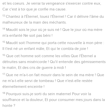
et les coeurs. Je verrai ta vengeance s'exercer contre eux,
Car c'est à toi que je confie ma cause.
13
Chantez à l'Éternel, louez l'Éternel ! Car il délivre l'âme du
malheureux de la main des méchants.
14
Maudit sois le jour où je suis né ! Que le jour où ma mère
m'a enfanté Ne soit pas béni !
15
Maudit soit l'homme qui porta cette nouvelle à mon père :
Il t'est né un enfant mâle, Et qui le combla de joie !
16
Que cet homme soit comme les villes Que l'Éternel a
détruites sans miséricorde ! Qu'il entende des gémissements
le matin, Et des cris de guerre à midi !
17
Que ne m'a-t-on fait mourir dans le sein de ma mère ! Que
ne m'a-t-elle servi de tombeau ! Que n'est-elle restée
éternellement enceinte !
18
Pourquoi suis-je sorti du sein maternel Pour voir la
souffrance et la douleur, Et pour consumer mes jours dans la
honte ?