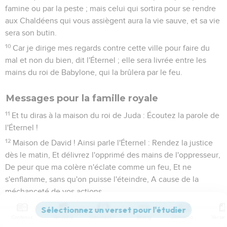
famine ou par la peste ; mais celui qui sortira pour se rendre
aux Chaldéens qui vous assiègent aura la vie sauve, et sa vie
sera son butin.
10
Car je dirige mes regards contre cette ville pour faire du
mal et non du bien, dit l'Éternel ; elle sera livrée entre les
mains du roi de Babylone, qui la brûlera par le feu.
Messages pour la famille royale
11
Et tu diras à la maison du roi de Juda : Écoutez la parole de
l'Éternel !
12
Maison de David ! Ainsi parle l'Éternel : Rendez la justice
dès le matin, Et délivrez l'opprimé des mains de l'oppresseur,
De peur que ma colère n'éclate comme un feu, Et ne
s'enflamme, sans qu'on puisse l'éteindre, A cause de la
méchanceté de vos actions.
13
Voici, j'en veux à toi, Ville assise dans la vallée, sur le
Contenus
Versions
Commentaires
Strong
Dictionnaire
rocher de la plaine, Dit l'Éternel, A vous qui dites : Qui