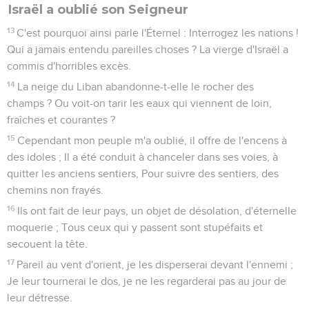
Israël a oublié son Seigneur
13
C'est pourquoi ainsi parle l'Éternel : Interrogez les nations !
Qui a jamais entendu pareilles choses ? La vierge d'Israël a
commis d'horribles excès.
14
La neige du Liban abandonne-t-elle le rocher des
champs ? Ou voit-on tarir les eaux qui viennent de loin,
fraîches et courantes ?
15
Cependant mon peuple m'a oublié, il offre de l'encens à
des idoles ; Il a été conduit à chanceler dans ses voies, à
quitter les anciens sentiers, Pour suivre des sentiers, des
chemins non frayés.
16
Ils ont fait de leur pays, un objet de désolation, d'éternelle
moquerie ; Tous ceux qui y passent sont stupéfaits et
secouent la tête.
17
Pareil au vent d'orient, je les disperserai devant l'ennemi ;
Je leur tournerai le dos, je ne les regarderai pas au jour de
leur détresse.