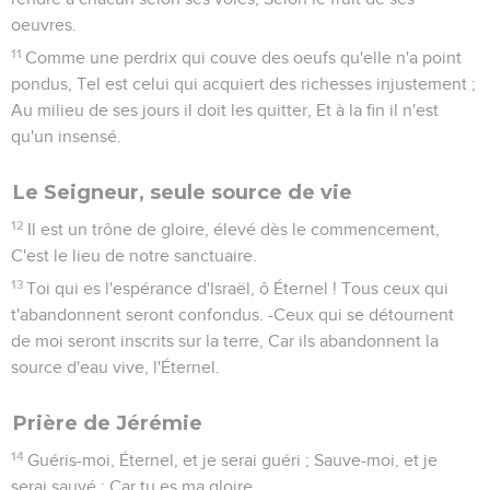
oeuvres.
11
Comme une perdrix qui couve des oeufs qu'elle n'a point
pondus, Tel est celui qui acquiert des richesses injustement ;
Au milieu de ses jours il doit les quitter, Et à la fin il n'est
qu'un insensé.
Le Seigneur, seule source de vie
12
Il est un trône de gloire, élevé dès le commencement,
C'est le lieu de notre sanctuaire.
13
Toi qui es l'espérance d'Israël, ô Éternel ! Tous ceux qui
t'abandonnent seront confondus. -Ceux qui se détournent
de moi seront inscrits sur la terre, Car ils abandonnent la
source d'eau vive, l'Éternel.
Prière de Jérémie
14
Guéris-moi, Éternel, et je serai guéri ; Sauve-moi, et je
serai sauvé ; Car tu es ma gloire.