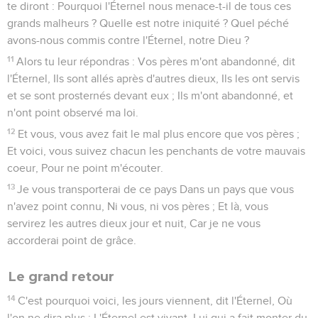
te diront : Pourquoi l'Éternel nous menace-t-il de tous ces
grands malheurs ? Quelle est notre iniquité ? Quel péché
avons-nous commis contre l'Éternel, notre Dieu ?
11
Alors tu leur répondras : Vos pères m'ont abandonné, dit
l'Éternel, Ils sont allés après d'autres dieux, Ils les ont servis
et se sont prosternés devant eux ; Ils m'ont abandonné, et
n'ont point observé ma loi.
12
Et vous, vous avez fait le mal plus encore que vos pères ;
Et voici, vous suivez chacun les penchants de votre mauvais
coeur, Pour ne point m'écouter.
13
Je vous transporterai de ce pays Dans un pays que vous
n'avez point connu, Ni vous, ni vos pères ; Et là, vous
servirez les autres dieux jour et nuit, Car je ne vous
accorderai point de grâce.
Le grand retour
14
C'est pourquoi voici, les jours viennent, dit l'Éternel, Où
l'on ne dira plus : L'Éternel est vivant, Lui qui a fait monter du