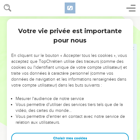
17
Dis-leur cette parole : Les larmes coulent de mes yeux nuit
et jour, Et elles ne s'arrêtent pas ; Car la vierge, fille de mon
Segond 1910
peuple, a été frappée d'un grand coup, D'une plaie très
douloureuse.
Votre vie privée est importante
Jérémie
14
18
Si je vais dans les champs, voici des hommes que le glaive
pour nous
a percés ; Si j'entre dans la ville, voici des êtres que consume
la faim ; Le prophète même et le sacrificateur parcourent le
En cliquant sur le bouton « Accepter tous les cookies », vous
pays, Sans savoir où ils vont.
acceptez que TopChrétien utilise des traceurs (comme des
cookies ou l'identifiant unique de votre compte utilisateur) et
traite vos données à caractère personnel (comme vos
le peuple
données de navigation et les informations renseignées dans
votre compte utilisateur) dans les buts suivants :
19
As-tu donc rejeté Juda, Et ton âme a-t-elle pris Sion en
horreur ? Pourquoi nous frappes-tu Sans qu'il y ait pour nous
Mesurer l'audience de notre service
de guérison ? Nous espérions la paix, et il n'arrive rien
Vous permettre d'utiliser des services tiers tels que de la
d'heureux, Un temps de guérison, et voici la terreur !
vidéo, des cartes du monde…
Vous permettre d'entrer en contact avec notre service de
20
Éternel, nous reconnaissons notre méchanceté, l'iniquité
relation aux utilisateurs.
de nos pères ; Car nous avons péché contre toi.
21
A cause de ton nom, ne méprise pas, Ne déshonore pas le
Choisir mes cookies