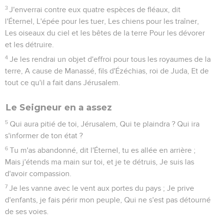
3
J'enverrai contre eux quatre espèces de fléaux, dit
l'Éternel, L'épée pour les tuer, Les chiens pour les traîner,
Les oiseaux du ciel et les bêtes de la terre Pour les dévorer
et les détruire.
4
Je les rendrai un objet d'effroi pour tous les royaumes de la
terre, A cause de Manassé, fils d'Ézéchias, roi de Juda, Et de
tout ce qu'il a fait dans Jérusalem.
Le Seigneur en a assez
5
Qui aura pitié de toi, Jérusalem, Qui te plaindra ? Qui ira
s'informer de ton état ?
6
Tu m'as abandonné, dit l'Éternel, tu es allée en arrière ;
Mais j'étends ma main sur toi, et je te détruis, Je suis las
d'avoir compassion.
7
Je les vanne avec le vent aux portes du pays ; Je prive
d'enfants, je fais périr mon peuple, Qui ne s'est pas détourné
de ses voies.