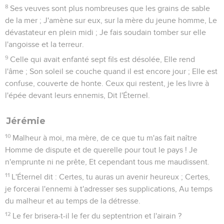
8
Ses veuves sont plus nombreuses que les grains de sable
de la mer ; J'amène sur eux, sur la mère du jeune homme, Le
dévastateur en plein midi ; Je fais soudain tomber sur elle
l'angoisse et la terreur.
9
Celle qui avait enfanté sept fils est désolée, Elle rend
l'âme ; Son soleil se couche quand il est encore jour ; Elle est
confuse, couverte de honte. Ceux qui restent, je les livre à
l'épée devant leurs ennemis, Dit l'Éternel.
Jérémie
10
Malheur à moi, ma mère, de ce que tu m'as fait naître
Homme de dispute et de querelle pour tout le pays ! Je
n'emprunte ni ne prête, Et cependant tous me maudissent.
11
L'Éternel dit : Certes, tu auras un avenir heureux ; Certes,
je forcerai l'ennemi à t'adresser ses supplications, Au temps
du malheur et au temps de la détresse.
12
Le fer brisera-t-il le fer du septentrion et l'airain ?