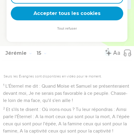
trône de ta gloire ! N'oublie pas, ne romps pas ton alliance
avec nous !
Accepter tous les cookies
22
Parmi les idoles des nations, en est-il qui fassent
pleuvoir ? Ou est-ce le ciel qui donne la pluie ? N'est-ce pas
Tout refuser
toi, Éternel, notre Dieu ? Nous espérons en toi, Car c'est toi
qui as fait toutes ces choses.
Jérémie
15
Seuls les Évangiles sont disponibles en vidéo pour le moment.
1
L'Éternel me dit : Quand Moïse et Samuel se présenteraient
devant moi, Je ne serais pas favorable à ce peuple. Chasse-
le loin de ma face, qu'il s'en aille !
2
Et s'ils te disent : Où irons-nous ? Tu leur répondras : Ainsi
parle l'Éternel : A la mort ceux qui sont pour la mort, A l'épée
ceux qui sont pour l'épée, A la famine ceux qui sont pour la
famine, A la captivité ceux qui sont pour la captivité !