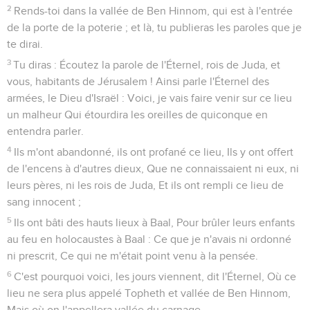
2
Rends-toi dans la vallée de Ben Hinnom, qui est à l'entrée
de la porte de la poterie ; et là, tu publieras les paroles que je
te dirai.
3
Tu diras : Écoutez la parole de l'Éternel, rois de Juda, et
vous, habitants de Jérusalem ! Ainsi parle l'Éternel des
armées, le Dieu d'Israël : Voici, je vais faire venir sur ce lieu
un malheur Qui étourdira les oreilles de quiconque en
entendra parler.
4
Ils m'ont abandonné, ils ont profané ce lieu, Ils y ont offert
de l'encens à d'autres dieux, Que ne connaissaient ni eux, ni
leurs pères, ni les rois de Juda, Et ils ont rempli ce lieu de
sang innocent ;
5
Ils ont bâti des hauts lieux à Baal, Pour brûler leurs enfants
au feu en holocaustes à Baal : Ce que je n'avais ni ordonné
ni prescrit, Ce qui ne m'était point venu à la pensée.
6
C'est pourquoi voici, les jours viennent, dit l'Éternel, Où ce
lieu ne sera plus appelé Topheth et vallée de Ben Hinnom,
Mais où on l'appellera vallée du carnage.