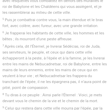
avec lesquelles vous combattez en dehors des murailles le
roi de Babylone et les Chaldéens qui vous assiègent, et je
les rassemblerai au milieu de cette ville.
5
Puis je combattrai contre vous, la main étendue et le bras
fort, avec colère, avec fureur, avec une grande irritation.
6
Je frapperai les habitants de cette ville, les hommes et les
bêtes ; ils mourront d'une peste affreuse.
7
Après cela, dit l'Éternel, je livrerai Sédécias, roi de Juda,
ses serviteurs, le peuple, et ceux qui dans cette ville
échapperont à la peste, à l'épée et à la famine, je les livrerai
entre les mains de Nebucadnetsar, roi de Babylone, entre les
mains de leurs ennemis, entre les mains de ceux qui en
veulent à leur vie ; et Nebucadnetsar les frappera du
tranchant de l'épée, il ne les épargnera pas, il n'aura point de
pitié, point de compassion.
8
Tu diras à ce peuple : Ainsi parle l'Éternel : Voici, je mets
devant vous le chemin de la vie et le chemin de la mort.
9
Celui qui restera dans cette ville mourra par l'épée, par la