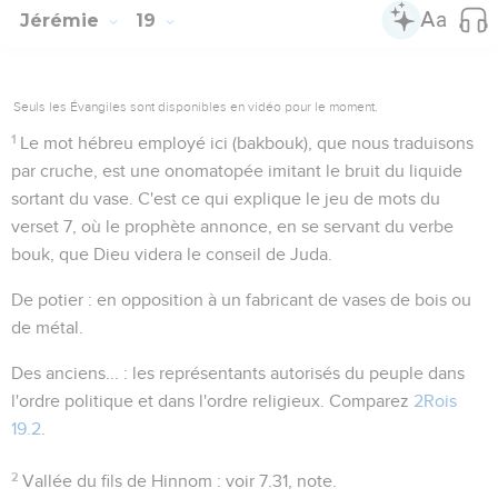
Jérémie
19
Seuls les Évangiles sont disponibles en vidéo pour le moment.
1
Le mot hébreu employé ici (
bakbouk
), que nous traduisons
par
cruche
, est une onomatopée imitant le bruit du liquide
sortant du vase. C'est ce qui explique le jeu de mots du
verset 7, où le prophète annonce, en se servant du verbe
bouk
, que Dieu
videra
le conseil de Juda.
De potier
: en opposition à un fabricant de vases de bois ou
de métal.
Des anciens...
: les représentants autorisés du peuple dans
l'ordre politique et dans l'ordre religieux. Comparez
2Rois
19.2
.
2
Vallée du fils de Hinnom
: voir
7.31
, note.