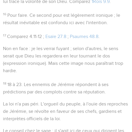
lui trace la volonté de son Dieu. Comparez
1Rois 9.9
.
16
Pour faire
. Ce second
pour
est légèrement ironique ; le
résultat inévitable est confondu ici avec l'intention.
17
Comparez
4.11-12 ;
Esaïe 27.8
;
Psaumes 48.8
.
Non en face
: je les verrai fuyant ; selon d'autres, le sens
serait que Dieu les regardera en leur tournant le dos
(expression ironique). Mais cette image nous paraîtrait trop
hardie.
18
18 à 23
. Les ennemis de Jérémie répondent à ses
prédictions par des complots contre sa réputation.
La loi n'a pas péri
. L'orgueil du peuple, à l'ouïe des reproches
de Jérémie, se révolte en faveur de ses chefs, gardiens et
interprètes officiels de la loi.
Le conseil chez le sage
: il s'agit ici de ceux qui dirigent les