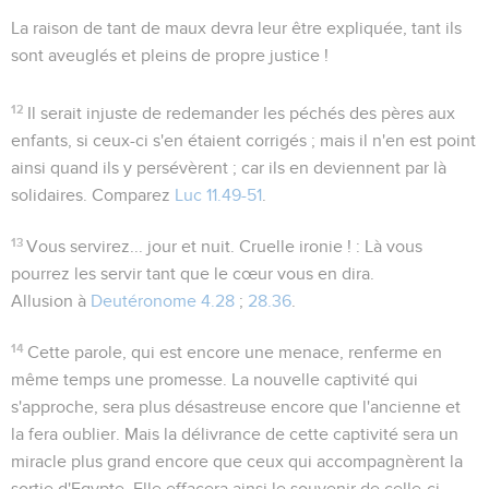
La raison de tant de maux devra leur être expliquée, tant ils
sont aveuglés et pleins de propre justice !
12
Il serait injuste de redemander les péchés des pères aux
enfants, si ceux-ci s'en étaient corrigés ; mais il n'en est point
ainsi quand ils y persévèrent ; car ils en deviennent par là
solidaires. Comparez
Luc 11.49-51
.
13
Vous servirez... jour et nuit
. Cruelle ironie ! : Là vous
pourrez les servir tant que le cœur vous en dira.
Allusion à
Deutéronome 4.28
;
28.36
.
14
Cette parole, qui est encore une menace, renferme en
même temps une promesse. La nouvelle captivité qui
s'approche, sera plus désastreuse encore que l'ancienne et
la fera oublier. Mais la délivrance de cette captivité sera un
miracle plus grand encore que ceux qui accompagnèrent la
sortie d'Egypte. Elle effacera ainsi le souvenir de celle-ci.