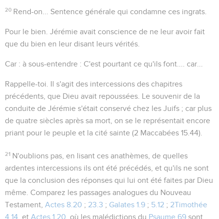
20
Rend-on...
Sentence générale qui condamne ces ingrats.
Pour le bien
. Jérémie avait conscience de ne leur avoir fait
que du bien en leur disant leurs vérités.
Car
: à sous-entendre : C'est pourtant ce qu'ils font....
car
...
Rappelle-toi
. Il s'agit des intercessions des chapitres
précédents, que Dieu avait repoussées. Le souvenir de la
conduite de Jérémie s'était conservé chez les Juifs ; car plus
de quatre siècles après sa mort, on se le représentait encore
priant pour le peuple et la cité sainte (2 Maccabées 15.44).
21
N'oublions pas, en lisant ces anathèmes, de quelles
ardentes intercessions ils ont été précédés, et qu'ils ne sont
que la conclusion des réponses qui lui ont été faites par Dieu
même. Comparez les passages analogues du Nouveau
Testament,
Actes 8.20
;
23.3
;
Galates 1.9
;
5.12
;
2Timothée
4.14
, et
Actes 1.20
, où les malédictions du
Psaume 69
sont