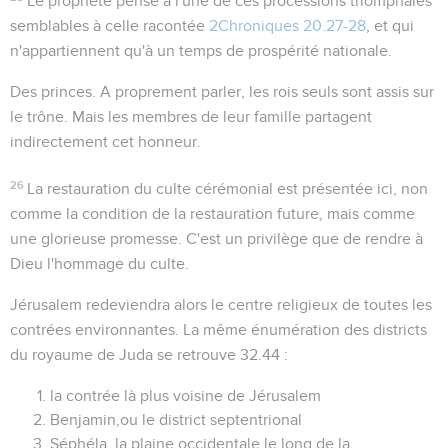
Le prophète pense à l'une de ces processions triomphales
semblables à celle racontée
2Chroniques 20.27-28
, et qui
n'appartiennent qu'à un temps de prospérité nationale.
Des princes
. A proprement parler, les rois seuls sont assis sur
le trône. Mais les membres de leur famille partagent
indirectement cet honneur.
26
La restauration du culte cérémonial est présentée ici, non
comme la condition de la restauration future, mais comme
une glorieuse promesse. C'est un privilège que de rendre à
Dieu l'hommage du culte.
Jérusalem redeviendra alors le centre religieux de toutes les
contrées environnantes. La même énumération des districts
du royaume de Juda se retrouve
32.44
:
la contrée là plus voisine de Jérusalem
Benjamin,ou le district septentrional
Séphéla, la plaine occidentale le long de la