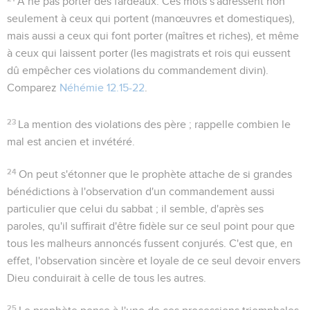
A ne pas porter des fardeaux
. Ces mots s'adressent non
seulement à ceux qui
portent
(manœuvres et domestiques),
mais aussi a ceux qui
font
porter (maîtres et riches), et même
à ceux qui
laissent
porter (les magistrats et rois qui eussent
dû empêcher ces violations du commandement divin).
Comparez
Néhémie 12.15-22
.
23
La mention des violations des père ; rappelle combien le
mal est ancien et invétéré.
24
On peut s'étonner que le prophète attache de si grandes
bénédictions à l'observation d'un commandement aussi
particulier que celui du sabbat ; il semble, d'après ses
paroles, qu'il suffirait d'être fidèle sur ce seul point pour que
tous les malheurs annoncés fussent conjurés. C'est que, en
effet, l'observation sincère et loyale de ce seul devoir envers
Dieu conduirait à celle de tous les autres.
25