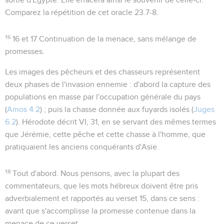
Comparez la répétition de cet oracle
23.7-8
.
16
16 et 17
Continuation de la menace, sans mélange de
promesses.
Les images des
pêcheurs
et des
chasseurs
représentent
deux phases de l'invasion ennemie : d'abord la capture des
populations en masse par l'occupation générale du pays
(
Amos 4.2
) ; puis la chasse donnée aux fuyards isolés (
Juges
6.2
). Hérodote décrit VI, 31, en se servant des mêmes termes
que Jérémie, cette pêche et cette chasse à l'homme, que
pratiquaient les anciens conquérants d'Asie.
18
Tout d'abord
. Nous pensons, avec la plupart des
commentateurs, que les mots hébreux doivent être pris
adverbialement et rapportés au verset 15, dans ce sens :
avant que s'accomplisse la promesse contenue dans la
menace de ce verset.