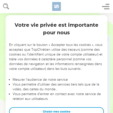
recouvrera son rôle et sa place au sein du peuple ; qu'il
parlera de nouveau en prophète et sans baisser le ton.
Bible annotée
On ne peut qu'admirer la candeur et la sincérité avec
Votre vie privée est importante
Jérémie
15
lesquelles le prophète nous dévoile ici les secrets les plus
pour nous
intimes de sa vie morale et la répréhension sévère dont il a
été l'objet de la part de Dieu. Il nous met ainsi en part des
confidences les plus intimes entre lui et son Dieu, et nous
En cliquant sur le bouton « Accepter tous les cookies », vous
acceptez que TopChrétien utilise des traceurs (comme des
pouvons le suivre dans ses découragements comme dans
cookies ou l'identifiant unique de votre compte utilisateur) et
son relèvement.
traite vos données à caractère personnel (comme vos
données de navigation et les informations renseignées dans
20
votre compte utilisateur) dans les buts suivants :
20 et 21
Répétition des assurances qu'avait reçues
Jérémie au jour de sa vocation,
1.18
, mais qui ne doivent se
Mesurer l'audience de notre service
réaliser complètement qu'à la condition posée tout à l'heure
Vous permettre d'utiliser des services tiers tels que de la
: Si tu reviens à moi.
vidéo, des cartes du monde…
Vous permettre d'entrer en contact avec notre service de
Je te délivrerai
. Cette promesse s'est accomplie par la
relation aux utilisateurs.
manière dont Jérémie échappa à la ruine. On sait les
propositions honorables qui lui furent faites par
Choisir mes cookies