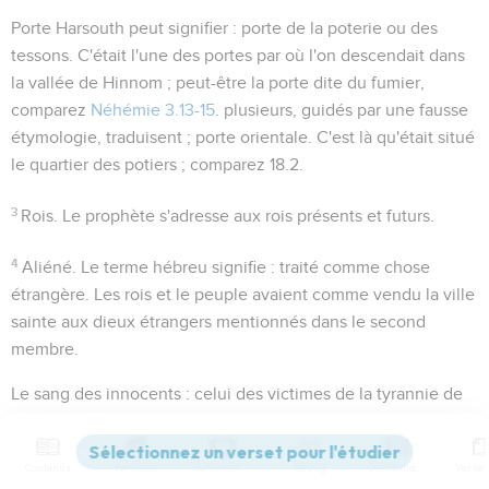
Porte Harsouth
peut signifier : porte
de la poterie
ou
des
tessons
. C'était l'une des portes par où l'on descendait dans
la vallée de Hinnom ; peut-être la porte dite
du fumier
,
comparez
Néhémie 3.13-15
. plusieurs, guidés par une fausse
étymologie, traduisent ;
porte orientale
. C'est là qu'était situé
le quartier des potiers ; comparez
18.2
.
3
Rois
. Le prophète s'adresse aux rois présents et futurs.
4
Aliéné
. Le terme hébreu signifie : traité comme chose
étrangère. Les rois et le peuple avaient comme vendu la ville
sainte aux dieux étrangers mentionnés dans le second
membre.
Le sang des innocents
: celui des victimes de la tyrannie de
Manassé ;
2Rois 21.16
; comparez
Psaumes 106.37-38
.
Contenus
Versions
Commentaires
Strong
Dictionnaire
5
Les hauts-lieux de Baal
. Voir
7.31 ;
2Rois 21.3
.