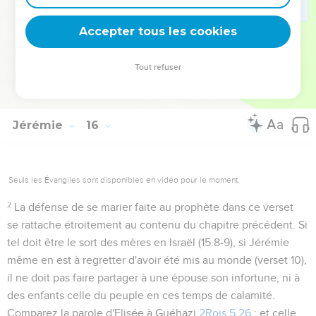
Nébucadnetsar, et que son dévouement à sa mission
l'empêcha seul d'accepter.
Accepter tous les cookies
Tout refuser
Autres ressources sur theotex.org, contact theotex@gmail.com
Jérémie
16
Seuls les Évangiles sont disponibles en vidéo pour le moment.
2
La défense de se marier faite au prophète dans ce verset
se rattache étroitement au contenu du chapitre précédent. Si
tel doit être le sort des mères en Israël (
15.8-9
), si Jérémie
même en est à regretter d'avoir été mis au monde (verset 10),
il ne doit pas faire partager à une épouse son infortune, ni à
des enfants celle du peuple en ces temps de calamité.
Comparez la parole d'Elisée à Guéhazi
2Rois 5.26
; et celle