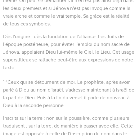
même. On peut se demander s'il n'en est pas ainsi déjà dans
les deux premiers et si Jéhova n'est pas invoqué comme la
vraie arche et comme le vrai temple. Sa grâce est la réalité
de tous ces symboles.
Dès l'origine
: dès la fondation de l'alliance. Les Juifs de
l'époque postérieure, pour éviter l'emploi du nom sacré de
Jéhova, appelaient Dieu lui-même le
Ciel
, le
Lieu
. Cet usage
superstitieux se rattache peut-être aux expressions de notre
texte.
13
Ceux qui se détournent de moi
. Le prophète, après avoir
parlé à Dieu au nom d'Israël, s'adresse maintenant à Israël de
la part de Dieu. Puis à la fin du verset il parle de nouveau à
Dieu à la seconde personne.
Inscrits sur la terre
: non
sur la poussière
, comme plusieurs
traduisent ;
sur la terre
, de manière à passer avec elle. Cette
image est opposée à celle de l'inscription du nom dans le