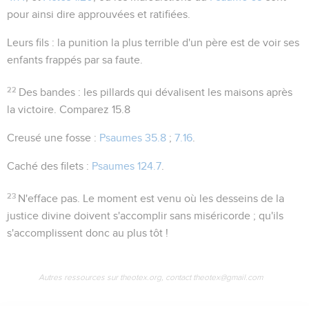
pour ainsi dire approuvées et ratifiées.
Leurs fils
: la punition la plus terrible d'un père est de voir ses
enfants frappés par sa faute.
22
Des bandes
: les pillards qui dévalisent les maisons après
la victoire. Comparez
15.8
Creusé une fosse
:
Psaumes 35.8
;
7.16
.
Caché des filets
:
Psaumes 124.7
.
23
N'efface pas
. Le moment est venu où les desseins de la
justice divine doivent s'accomplir sans miséricorde ; qu'ils
s'accomplissent donc au plus tôt !
Autres ressources sur theotex.org, contact theotex@gmail.com