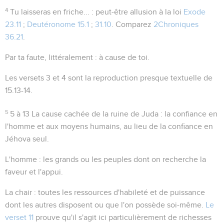
4
Tu laisseras en friche...
: peut-être allusion à la loi
Exode
23.11
;
Deutéronome 15.1
;
31.10
. Comparez
2Chroniques
36.21
.
Par ta faute
, littéralement :
à cause de toi
.
Les versets 3 et 4 sont la reproduction presque textuelle de
15.13-14
.
5
5 à 13
La cause cachée de la ruine de Juda : la confiance en
l'homme et aux moyens humains, au lieu de la confiance en
Jéhova seul.
L'homme
: les grands ou les peuples dont on recherche la
faveur et l'appui.
La chair
: toutes les ressources d'habileté et de puissance
dont les autres disposent ou que l'on possède soi-même.
Le
verset 11
prouve qu'il s'agit ici particulièrement de richesses