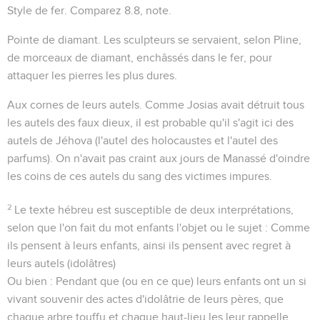
Style de fer
. Comparez
8.8
, note.
Pointe de diamant
. Les sculpteurs se servaient, selon Pline,
de morceaux de diamant, enchâssés dans le fer, pour
attaquer les pierres les plus dures.
Aux cornes de leurs autels
. Comme Josias avait détruit tous
les autels des faux dieux, il est probable qu'il s'agit ici des
autels de Jéhova (l'autel des holocaustes et l'autel des
parfums). On n'avait pas craint aux jours de Manassé d'oindre
les coins de ces autels du sang des victimes impures.
2
Le texte hébreu est susceptible de deux interprétations,
selon que l'on fait du mot
enfants
l'objet ou le sujet : Comme
ils pensent à leurs enfants, ainsi ils pensent avec regret à
leurs autels (idolâtres)
Ou bien : Pendant que (ou en ce que) leurs enfants ont un si
vivant souvenir des actes d'idolâtrie de leurs pères, que
chaque arbre touffu et chaque haut-lieu les leur rappelle.