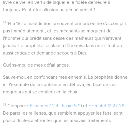
livre de vie
, en vertu de laquelle le fidèle demeure à
toujours. Peut-être allusion au péché verset 1.
14
14 à 18
La malédiction si souvent annoncée ne s'accomplit
pas immédiatement ; et les méchants se moquent de
l'homme qui prédit sans cesse des malheurs qui n'arrivent
jamais. Le prophète se plaint d'être mis dans une situation
aussi critique et demande secours à Dieu.
Guéris-moi
, de mes défaillances.
Sauve-moi
, en confondant mes ennemis. Le prophète donne
ici l'exemple de la confiance en Jéhova, en face de ces
moqueurs qui se confient en la chair.
15
Comparez
Psaumes 42.4
;
Esaïe 5.19
et
Ezéchiel 12.27-28
.
De pareilles railleries, que semblent appuyer les faits, sont
plus difficiles à affronter que les mauvais traitements.