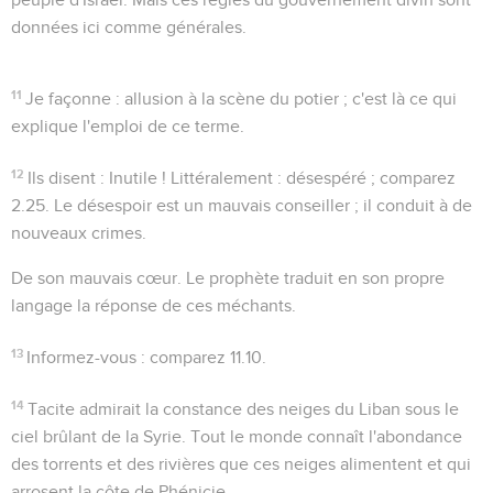
données ici comme générales.
11
Je façonne
: allusion à la scène du potier ; c'est là ce qui
explique l'emploi de ce terme.
12
Ils disent : Inutile !
Littéralement :
désespéré
; comparez
2.25
. Le désespoir est un mauvais conseiller ; il conduit à de
nouveaux crimes.
De son mauvais cœur
. Le prophète traduit en son propre
langage la réponse de ces méchants.
13
Informez-vous
: comparez
11.10
.
14
Tacite admirait la constance des neiges du Liban sous le
ciel brûlant de la Syrie. Tout le monde connaît l'abondance
des torrents et des rivières que ces neiges alimentent et qui
arrosent la côte de Phénicie.