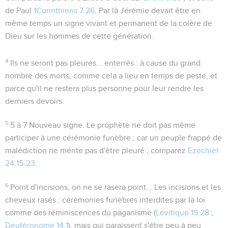
de Paul
1Corinthiens 7.26
. Par là Jérémie devait être en
même temps un signe vivant et permanent de la colère de
Dieu sur les hommes de cette génération.
4
Ils ne seront pas pleurés... enterrés
: à cause du grand
nombre des morts, comme cela a lieu en temps de peste, et
parce qu'il ne restera plus personne pour leur rendre les
derniers devoirs.
5
5 à 7
Nouveau signe. Le prophète ne doit pas même
participer à une cérémonie funèbre ; car un peuple frappé de
malédiction ne mérite pas d'être pleuré ; comparez
Ezéchiel
24.15-23
.
6
Point d'incisions, on ne se rasera point...
Les
incisions
et les
cheveux
rasés
: cérémonies funèbres interdites par la loi
comme des réminiscences du paganisme (
Lévitique 19.28
;
Deutéronome 14.1
), mais qui paraissent s'être peu à peu