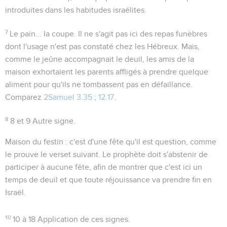
introduites dans les habitudes israélites.
7
Le pain... la coupe
. Il ne s'agit pas ici des repas funèbres
dont l'usage n'est pas constaté chez les Hébreux. Mais,
comme le jeûne accompagnait le deuil, les amis de la
maison exhortaient les parents affligés à prendre quelque
aliment pour qu'ils ne tombassent pas en défaillance.
Comparez
2Samuel 3.35
;
12.17
.
8
8 et 9
Autre signe.
Maison du festin
: c'est d'une fête qu'il est question, comme
le prouve le verset suivant. Le prophète doit s'abstenir de
participer à aucune fête, afin de montrer que c'est ici un
temps de deuil et que toute réjouissance va prendre fin en
Israël.
10
10 à 18
Application de ces signes.