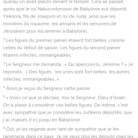
quelqu’un avait placés devant le temple. Cela se passait
après que le roi Nabucodonosor de Babylone eut déporté
Yekonia, fils de Joaquim et roi de Juda, ainsi que les
ministres du royaume, les artisans et les serruriers de
Jérusalem pour les amener à Babylone.
2
Les figues du premier panier étaient fort belles, comme
celles du début de saison. Les figues du second panier
étaient infectes, immangeables.
3
Le Seigneur me demanda : « Qu’aperçois-tu, Jérémie ? » Je
répondis : « Des figues : les unes sont fort belles, les autres
infectes, immangeables. »
4
Alors je reçus du Seigneur cette parole :
5
« Voici ce que je déclare, moi le Seigneur, Dieu d’Israël :
On a plaisir à considérer ces belles figues. De même, c’est
avec sympathie que je considère les Judéens déportés, que
j’ai chassés d’ici jusqu’en Babylonie.
6
Oui, je les regarde avec tant de sympathie que je les
ramènerai dans ce pays. Je ne veux plus les démolir mais les