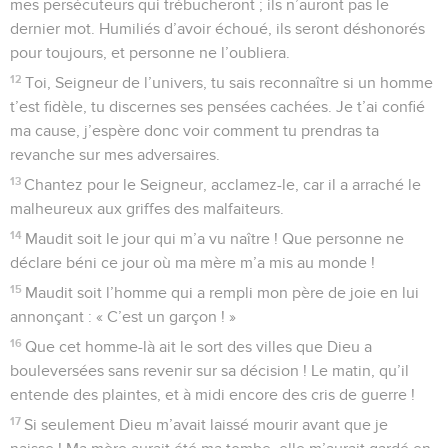
mes persécuteurs qui trébucheront ; ils n’auront pas le
dernier mot. Humiliés d’avoir échoué, ils seront déshonorés
pour toujours, et personne ne l’oubliera.
12
Toi, Seigneur de l’univers, tu sais reconnaître si un homme
t’est fidèle, tu discernes ses pensées cachées. Je t’ai confié
ma cause, j’espère donc voir comment tu prendras ta
revanche sur mes adversaires.
13
Chantez pour le Seigneur, acclamez-le, car il a arraché le
malheureux aux griffes des malfaiteurs.
14
Maudit soit le jour qui m’a vu naître ! Que personne ne
déclare béni ce jour où ma mère m’a mis au monde !
15
Maudit soit l’homme qui a rempli mon père de joie en lui
annonçant : « C’est un garçon ! »
16
Que cet homme-là ait le sort des villes que Dieu a
bouleversées sans revenir sur sa décision ! Le matin, qu’il
entende des plaintes, et à midi encore des cris de guerre !
17
Si seulement Dieu m’avait laissé mourir avant que je