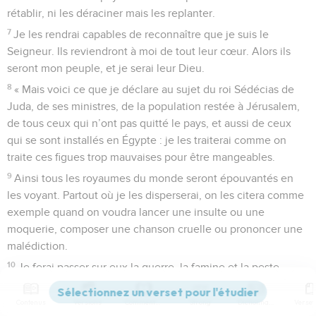
rétablir, ni les déraciner mais les replanter.
7
Je les rendrai capables de reconnaître que je suis le
Seigneur. Ils reviendront à moi de tout leur cœur. Alors ils
seront mon peuple, et je serai leur Dieu.
8
« Mais voici ce que je déclare au sujet du roi Sédécias de
Juda, de ses ministres, de la population restée à Jérusalem,
de tous ceux qui n’ont pas quitté le pays, et aussi de ceux
qui se sont installés en Égypte : je les traiterai comme on
traite ces figues trop mauvaises pour être mangeables.
9
Ainsi tous les royaumes du monde seront épouvantés en
les voyant. Partout où je les disperserai, on les citera comme
exemple quand on voudra lancer une insulte ou une
moquerie, composer une chanson cruelle ou prononcer une
malédiction.
10
Je ferai passer sur eux la guerre, la famine et la peste
jusqu’à ce qu’ils aient disparu du sol que je leur avais donné,
à leurs ancêtres et à eux. »
Contenus
Versions
Commentaires
Strong
Dictionnaire