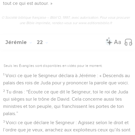
tout ce qui est autour. »
© Société biblique française – Bibli’O, 1997, avec autorisation. Pour vous procurer
une Bible imprimée, rendez-vous sur www.editionsbiblio.fr
Jérémie
22
Seuls les Évangiles sont disponibles en vidéo pour le moment.
1
Voici ce que le Seigneur déclara à Jérémie : « Descends au
palais des rois de Juda pour y prononcer la parole que voici.
2
Tu diras : “Écoute ce que dit le Seigneur, toi le roi de Juda
qui sièges sur le trône de David. Cela concerne aussi tes
ministres et ton peuple, qui franchissent les portes de ton
palais.”
3
Voici ce que déclare le Seigneur : Agissez selon le droit et
l’ordre que je veux, arrachez aux exploiteurs ceux qu’ils sont