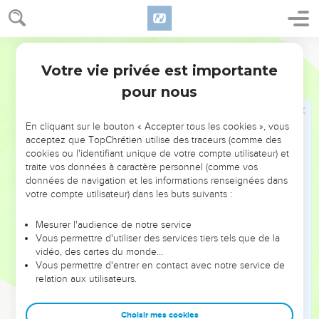
de dénigrement et n’accordons aucune attention à ce qu’il
dit. »
19
Accorde-moi ton attention, Seigneur, écoute les propos de
Français Courant
ceux qui m’accusent.
Votre vie privée est importante
Jérémie
18
20
Doit-on rendre le mal pour le bien ? Or ils me préparent un
pour nous
piège. Mais moi, ne l’oublie pas, je me suis tenu devant toi
pour parler en leur faveur et détourner d’eux ta colère.
En cliquant sur le bouton « Accepter tous les cookies », vous
21
C’est pourquoi livre leurs fils à la famine, fais-les passer
acceptez que TopChrétien utilise des traceurs (comme des
cookies ou l'identifiant unique de votre compte utilisateur) et
eux-mêmes au fil de l’épée. Que leurs femmes soient
traite vos données à caractère personnel (comme vos
privées de leurs enfants, et qu’elles deviennent veuves !
données de navigation et les informations renseignées dans
Que les hommes meurent de la peste, que les jeunes gens
votre compte utilisateur) dans les buts suivants :
périssent à la guerre !
Mesurer l'audience de notre service
22
Qu’on entende chez eux des cris de douleur, quand tout à
Vous permettre d'utiliser des services tiers tels que de la
coup tu enverras des bandes armées contre eux ! Car ils se
vidéo, des cartes du monde…
préparent à me prendre, ils dissimulent un piège sous mes
Vous permettre d'entrer en contact avec notre service de
relation aux utilisateurs.
pas.
23
Toi, Seigneur, tu n’ignores rien de tous les projets qu’ils
Choisir mes cookies
forment pour me faire mourir. Ne pardonne pas leur crime,