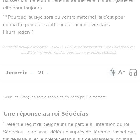
naisse ! Ma mère aurait été ma tombe, elle m’aurait gardé en
elle pour toujours.
18
Pourquoi suis-je sorti du ventre maternel, si c’est pour
connaître peine et souffrance et finir ma vie dans
l’humiliation ?
© Société biblique française – Bibli’O, 1997, avec autorisation. Pour vous procurer
une Bible imprimée, rendez-vous sur www.editionsbiblio.fr
Jérémie
21
Seuls les Évangiles sont disponibles en vidéo pour le moment.
Une réponse au roi Sédécias
1
Jérémie reçut du Seigneur une parole à l’intention du roi
Sédécias. Le roi avait délégué auprès de Jérémie Pachehour,
fils de Malkia, et le prêtre Sefania, fils de Maasséya, pour lui