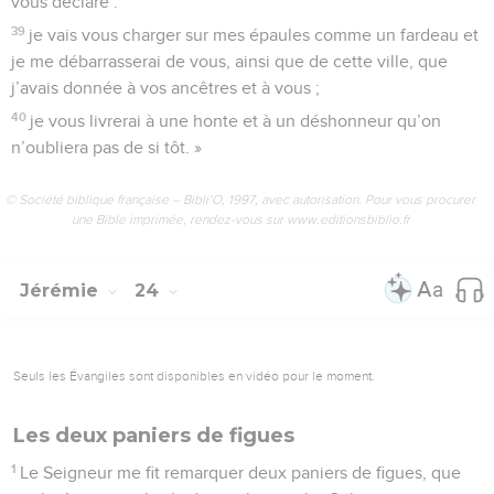
vous déclare :
39
je vais vous charger sur mes épaules comme un fardeau et
je me débarrasserai de vous, ainsi que de cette ville, que
j’avais donnée à vos ancêtres et à vous ;
40
je vous livrerai à une honte et à un déshonneur qu’on
n’oubliera pas de si tôt. »
© Société biblique française – Bibli’O, 1997, avec autorisation. Pour vous procurer
une Bible imprimée, rendez-vous sur www.editionsbiblio.fr
Jérémie
24
Seuls les Évangiles sont disponibles en vidéo pour le moment.
Les deux paniers de figues
1
Le Seigneur me fit remarquer deux paniers de figues, que