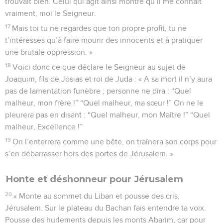
trouvait bien. Celui qui agit ainsi montre qu’il me connaît
vraiment, moi le Seigneur.
17
Mais toi tu ne regardes que ton propre profit, tu ne
t’intéresses qu’à faire mourir des innocents et à pratiquer
une brutale oppression. »
18
Voici donc ce que déclare le Seigneur au sujet de
Joaquim, fils de Josias et roi de Juda : « A sa mort il n’y aura
pas de lamentation funèbre ; personne ne dira : “Quel
malheur, mon frère !” “Quel malheur, ma sœur !” On ne le
pleurera pas en disant : “Quel malheur, mon Maître !” “Quel
malheur, Excellence !”
19
On l’enterrera comme une bête, on traînera son corps pour
s’en débarrasser hors des portes de Jérusalem. »
Honte et déshonneur pour Jérusalem
20
« Monte au sommet du Liban et pousse des cris,
Jérusalem. Sur le plateau du Bachan fais entendre ta voix.
Pousse des hurlements depuis les monts Abarim, car pour