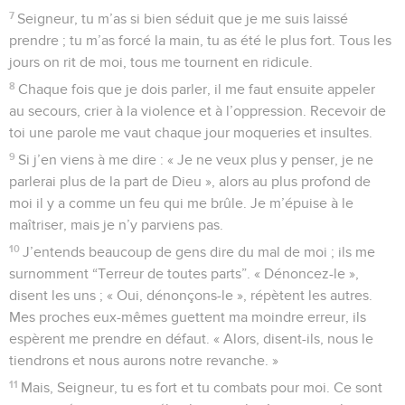
7
Seigneur, tu m’as si bien séduit que je me suis laissé
prendre ; tu m’as forcé la main, tu as été le plus fort. Tous les
jours on rit de moi, tous me tournent en ridicule.
8
Chaque fois que je dois parler, il me faut ensuite appeler
au secours, crier à la violence et à l’oppression. Recevoir de
toi une parole me vaut chaque jour moqueries et insultes.
9
Si j’en viens à me dire : « Je ne veux plus y penser, je ne
parlerai plus de la part de Dieu », alors au plus profond de
moi il y a comme un feu qui me brûle. Je m’épuise à le
maîtriser, mais je n’y parviens pas.
10
J’entends beaucoup de gens dire du mal de moi ; ils me
surnomment “Terreur de toutes parts”. « Dénoncez-le »,
disent les uns ; « Oui, dénonçons-le », répètent les autres.
Mes proches eux-mêmes guettent ma moindre erreur, ils
espèrent me prendre en défaut. « Alors, disent-ils, nous le
tiendrons et nous aurons notre revanche. »
11
Mais, Seigneur, tu es fort et tu combats pour moi. Ce sont