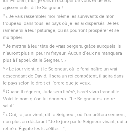
lui. Eh bien, moi, je vais m’occuper de vous et de vos
agissements, dit le Seigneur !
3
« Je vais rassembler moi-même les survivants de mon
troupeau, dans tous les pays où je les ai dispersés. Je les
ramènerai à leur pâturage, où ils pourront prospérer et se
multiplier.
4
Je mettrai à leur tête de vrais bergers, grâce auxquels ils
n’auront plus ni peur ni frayeur. Aucun d’eux ne manquera
plus à l’appel, dit le Seigneur. »
5
« Le jour vient, dit le Seigneur, où je ferai naître un vrai
descendant de David. Il sera un roi compétent, il agira dans
le pays selon le droit et l’ordre que je veux.
6
Quand il régnera, Juda sera libéré, Israël vivra tranquille.
Voici le nom qu’on lui donnera : “Le Seigneur est notre
salut”.
7
« Oui, le jour vient, dit le Seigneur, où l’on prêtera serment,
non plus en déclarant “Je le jure par le Seigneur vivant, qui a
retiré d’Égypte les Israélites...”,