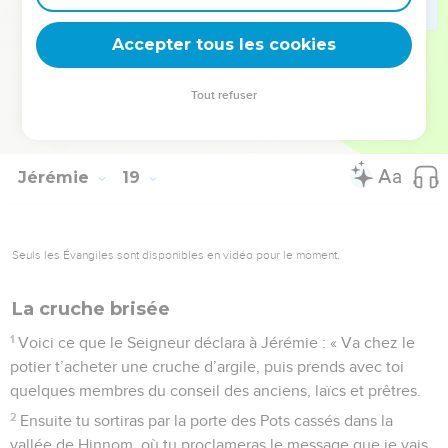
n’efface pas leur faute. Qu’ils s’effondrent devant toi, qu’ils
Accepter tous les cookies
aient affaire à ta colère !
© Société biblique française – Bibli’O, 1997, avec autorisation. Pour vous procurer
Tout refuser
une Bible imprimée, rendez-vous sur www.editionsbiblio.fr
Jérémie
19
Seuls les Évangiles sont disponibles en vidéo pour le moment.
La cruche brisée
1
Voici ce que le Seigneur déclara à Jérémie : « Va chez le
potier t’acheter une cruche d’argile, puis prends avec toi
quelques membres du conseil des anciens, laïcs et prêtres.
2
Ensuite tu sortiras par la porte des Pots cassés dans la
vallée de Hinnom, où tu proclameras le message que je vais