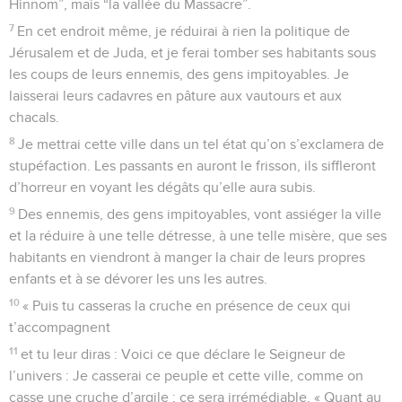
Hinnom”, mais “la vallée du Massacre”.
7
En cet endroit même, je réduirai à rien la politique de
Jérusalem et de Juda, et je ferai tomber ses habitants sous
les coups de leurs ennemis, des gens impitoyables. Je
laisserai leurs cadavres en pâture aux vautours et aux
chacals.
8
Je mettrai cette ville dans un tel état qu’on s’exclamera de
stupéfaction. Les passants en auront le frisson, ils siffleront
d’horreur en voyant les dégâts qu’elle aura subis.
9
Des ennemis, des gens impitoyables, vont assiéger la ville
et la réduire à une telle détresse, à une telle misère, que ses
habitants en viendront à manger la chair de leurs propres
enfants et à se dévorer les uns les autres.
10
« Puis tu casseras la cruche en présence de ceux qui
t’accompagnent
11
et tu leur diras : Voici ce que déclare le Seigneur de
l’univers : Je casserai ce peuple et cette ville, comme on
casse une cruche d’argile ; ce sera irrémédiable. « Quant au