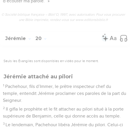
d’écouter ma parole.” »
© Société biblique française – Bibli’O, 1997, avec autorisation. Pour vous procurer
une Bible imprimée, rendez-vous sur www.editionsbiblio.fr
Jérémie
20
Seuls les Évangiles sont disponibles en vidéo pour le moment.
Jérémie attaché au pilori
1
Pachehour, fils d’Immer, le prêtre inspecteur chef du
temple, entendit Jérémie proclamer ces paroles de la part du
Seigneur.
2
Il gifla le prophète et le fit attacher au pilori situé à la porte
supérieure de Benjamin, celle qui donne accès au temple.
3
Le lendemain, Pachehour libéra Jérémie du pilori. Celui-ci