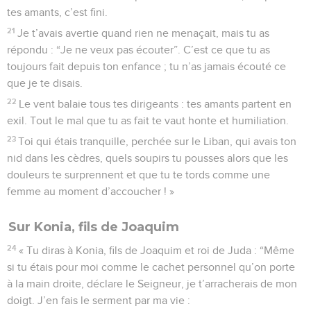
tes amants, c’est fini.
21
Je t’avais avertie quand rien ne menaçait, mais tu as
répondu : “Je ne veux pas écouter”. C’est ce que tu as
toujours fait depuis ton enfance ; tu n’as jamais écouté ce
que je te disais.
22
Le vent balaie tous tes dirigeants : tes amants partent en
exil. Tout le mal que tu as fait te vaut honte et humiliation.
23
Toi qui étais tranquille, perchée sur le Liban, qui avais ton
nid dans les cèdres, quels soupirs tu pousses alors que les
douleurs te surprennent et que tu te tords comme une
femme au moment d’accoucher ! »
Sur Konia, fils de Joaquim
24
« Tu diras à Konia, fils de Joaquim et roi de Juda : “Même
si tu étais pour moi comme le cachet personnel qu’on porte
à la main droite, déclare le Seigneur, je t’arracherais de mon
doigt. J’en fais le serment par ma vie :