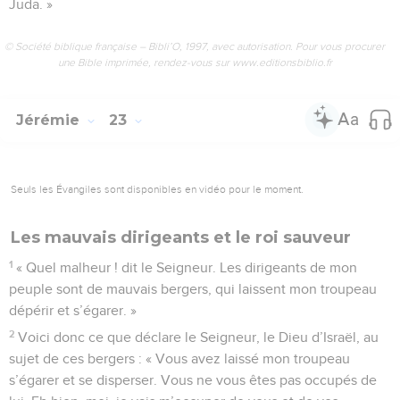
Juda. »
© Société biblique française – Bibli’O, 1997, avec autorisation. Pour vous procurer
une Bible imprimée, rendez-vous sur www.editionsbiblio.fr
Jérémie
23
Seuls les Évangiles sont disponibles en vidéo pour le moment.
Les mauvais dirigeants et le roi sauveur
1
« Quel malheur ! dit le Seigneur. Les dirigeants de mon
peuple sont de mauvais bergers, qui laissent mon troupeau
dépérir et s’égarer. »
2
Voici donc ce que déclare le Seigneur, le Dieu d’Israël, au
sujet de ces bergers : « Vous avez laissé mon troupeau
s’égarer et se disperser. Vous ne vous êtes pas occupés de