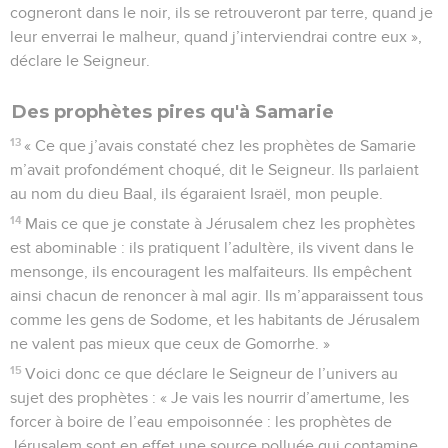
cogneront dans le noir, ils se retrouveront par terre, quand je
leur enverrai le malheur, quand j’interviendrai contre eux »,
déclare le Seigneur.
Des prophètes pires qu'à Samarie
13
« Ce que j’avais constaté chez les prophètes de Samarie
m’avait profondément choqué, dit le Seigneur. Ils parlaient
au nom du dieu Baal, ils égaraient Israël, mon peuple.
14
Mais ce que je constate à Jérusalem chez les prophètes
est abominable : ils pratiquent l’adultère, ils vivent dans le
mensonge, ils encouragent les malfaiteurs. Ils empêchent
ainsi chacun de renoncer à mal agir. Ils m’apparaissent tous
comme les gens de Sodome, et les habitants de Jérusalem
ne valent pas mieux que ceux de Gomorrhe. »
15
Voici donc ce que déclare le Seigneur de l’univers au
sujet des prophètes : « Je vais les nourrir d’amertume, les
forcer à boire de l’eau empoisonnée : les prophètes de
Jérusalem sont en effet une source polluée qui contamine