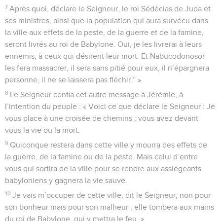
7
Après quoi, déclare le Seigneur, le roi Sédécias de Juda et
ses ministres, ainsi que la population qui aura survécu dans
la ville aux effets de la peste, de la guerre et de la famine,
seront livrés au roi de Babylone. Oui, je les livrerai à leurs
ennemis, à ceux qui désirent leur mort. Et Nabucodonosor
les fera massacrer, il sera sans pitié pour eux, il n’épargnera
personne, il ne se laissera pas fléchir.” »
8
Le Seigneur confia cet autre message à Jérémie, à
l’intention du peuple : « Voici ce que déclare le Seigneur : Je
vous place à une croisée de chemins ; vous avez devant
vous la vie ou la mort.
9
Quiconque restera dans cette ville y mourra des effets de
la guerre, de la famine ou de la peste. Mais celui d’entre
vous qui sortira de la ville pour se rendre aux assiégeants
babyloniens y gagnera la vie sauve.
10
Je vais m’occuper de cette ville, dit le Seigneur, non pour
son bonheur mais pour son malheur ; elle tombera aux mains
du roi de Babylone, qui y mettra le feu. »