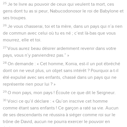
25
Je te livre au pouvoir de ceux qui veulent ta mort, ces
gens dont tu as si peur, Nabucodonosor le roi de Babylone et
ses troupes.
26
Je vous chasserai, toi et ta mère, dans un pays qui n’a rien
de commun avec celui où tu es né ; c’est là-bas que vous
mourrez, elle et toi.
27
Vous aurez beau désirer ardemment revenir dans votre
pays, vous n’y parviendrez pas.” »
28
On demande : « Cet homme, Konia, est-il un pot ébréché
dont on ne veut plus, un objet sans intérêt ? Pourquoi a-t-il
été expulsé avec ses enfants, chassé dans un pays qui ne
représente rien pour lui ? »
29
O mon pays, mon pays ! Écoute ce que dit le Seigneur.
30
Voici ce qu’il déclare : « Qu’on inscrive cet homme
comme étant sans enfants ! Ce garçon a raté sa vie. Aucun
de ses descendants ne réussira à siéger comme roi sur le
trône de David, aucun ne pourra exercer le pouvoir en