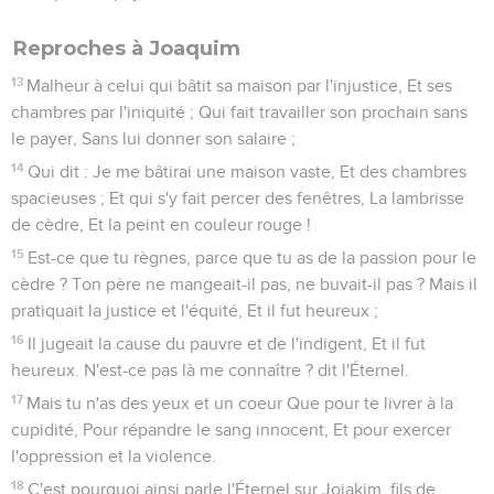
Reproches à Joaquim
13
Malheur à celui qui bâtit sa maison par l'injustice, Et ses
chambres par l'iniquité ; Qui fait travailler son prochain sans
le payer, Sans lui donner son salaire ;
14
Qui dit : Je me bâtirai une maison vaste, Et des chambres
spacieuses ; Et qui s'y fait percer des fenêtres, La lambrisse
de cèdre, Et la peint en couleur rouge !
15
Est-ce que tu règnes, parce que tu as de la passion pour le
cèdre ? Ton père ne mangeait-il pas, ne buvait-il pas ? Mais il
pratiquait la justice et l'équité, Et il fut heureux ;
16
Il jugeait la cause du pauvre et de l'indigent, Et il fut
heureux. N'est-ce pas là me connaître ? dit l'Éternel.
17
Mais tu n'as des yeux et un coeur Que pour te livrer à la
cupidité, Pour répandre le sang innocent, Et pour exercer
l'oppression et la violence.
18
C'est pourquoi ainsi parle l'Éternel sur Jojakim, fils de