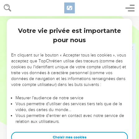
ceux qui en veulent à leur vie.
10
Tu briseras ensuite le vase, sous les yeux des hommes qui
Segond 1910
seront allés avec toi.
Votre vie privée est importante
11
Jérémie
19
Et tu leur diras : Ainsi parle l'Éternel des armées : C'est
pour nous
ainsi que je briserai ce peuple et cette ville, Comme on brise
un vase de potier, Sans qu'il puisse être rétabli. Et l'on
enterrera les morts à Topheth par défaut de place pour
En cliquant sur le bouton « Accepter tous les cookies », vous
acceptez que TopChrétien utilise des traceurs (comme des
enterrer.
cookies ou l'identifiant unique de votre compte utilisateur) et
12
C'est ainsi que je ferai à ce lieu, dit l'Éternel, et à ses
traite vos données à caractère personnel (comme vos
habitants, Et je rendrai cette ville semblable à Topheth.
données de navigation et les informations renseignées dans
votre compte utilisateur) dans les buts suivants :
13
Les maisons de Jérusalem et les maisons des rois de Juda
Seront impures comme le lieu de Topheth, Toutes les
Mesurer l'audience de notre service
maisons sur les toits desquelles on offrait de l'encens A
Vous permettre d'utiliser des services tiers tels que de la
vidéo, des cartes du monde…
toute l'armée des cieux, Et on faisait des libations à d'autres
Vous permettre d'entrer en contact avec notre service de
dieux.
relation aux utilisateurs.
14
Jérémie revint de Topheth, où l'Éternel l'avait envoyé
prophétiser. Puis il se tint dans le parvis de la maison de
Choisir mes cookies