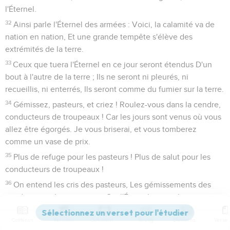
l'Éternel.
32
Ainsi parle l'Éternel des armées : Voici, la calamité va de
nation en nation, Et une grande tempête s'élève des
extrémités de la terre.
33
Ceux que tuera l'Éternel en ce jour seront étendus D'un
bout à l'autre de la terre ; Ils ne seront ni pleurés, ni
recueillis, ni enterrés, Ils seront comme du fumier sur la terre.
34
Gémissez, pasteurs, et criez ! Roulez-vous dans la cendre,
conducteurs de troupeaux ! Car les jours sont venus où vous
allez être égorgés. Je vous briserai, et vous tomberez
comme un vase de prix.
35
Plus de refuge pour les pasteurs ! Plus de salut pour les
conducteurs de troupeaux !
36
On entend les cris des pasteurs, Les gémissements des
conducteurs de troupeaux ; Car l'Éternel ravage leur
pâturage.
Contenus
Versions
Commentaires
Strong
Dictionnaire
37
Les habitations paisibles sont détruites Par la colère