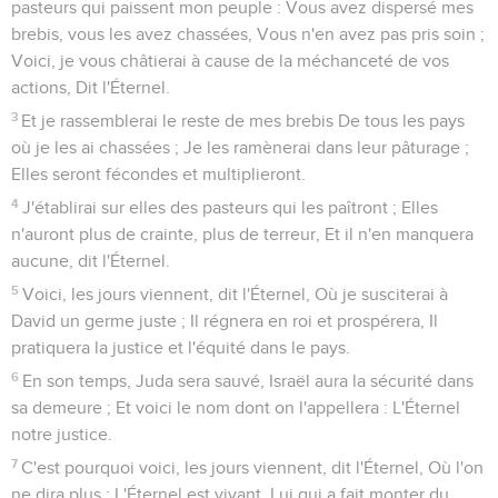
pasteurs qui paissent mon peuple : Vous avez dispersé mes
brebis, vous les avez chassées, Vous n'en avez pas pris soin ;
Voici, je vous châtierai à cause de la méchanceté de vos
actions, Dit l'Éternel.
3
Et je rassemblerai le reste de mes brebis De tous les pays
où je les ai chassées ; Je les ramènerai dans leur pâturage ;
Elles seront fécondes et multiplieront.
4
J'établirai sur elles des pasteurs qui les paîtront ; Elles
n'auront plus de crainte, plus de terreur, Et il n'en manquera
aucune, dit l'Éternel.
5
Voici, les jours viennent, dit l'Éternel, Où je susciterai à
David un germe juste ; Il régnera en roi et prospérera, Il
pratiquera la justice et l'équité dans le pays.
6
En son temps, Juda sera sauvé, Israël aura la sécurité dans
sa demeure ; Et voici le nom dont on l'appellera : L'Éternel
notre justice.
7
C'est pourquoi voici, les jours viennent, dit l'Éternel, Où l'on
ne dira plus : L'Éternel est vivant, Lui qui a fait monter du