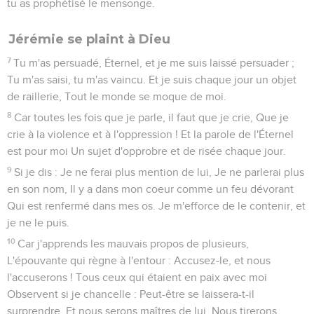
tu as prophétisé le mensonge.
Jérémie se plaint à Dieu
7
Tu m'as persuadé, Éternel, et je me suis laissé persuader ;
Tu m'as saisi, tu m'as vaincu. Et je suis chaque jour un objet
de raillerie, Tout le monde se moque de moi.
8
Car toutes les fois que je parle, il faut que je crie, Que je
crie à la violence et à l'oppression ! Et la parole de l'Éternel
est pour moi Un sujet d'opprobre et de risée chaque jour.
9
Si je dis : Je ne ferai plus mention de lui, Je ne parlerai plus
en son nom, Il y a dans mon coeur comme un feu dévorant
Qui est renfermé dans mes os. Je m'efforce de le contenir, et
je ne le puis.
10
Car j'apprends les mauvais propos de plusieurs,
L'épouvante qui règne à l'entour : Accusez-le, et nous
l'accuserons ! Tous ceux qui étaient en paix avec moi
Observent si je chancelle : Peut-être se laissera-t-il
surprendre, Et nous serons maîtres de lui, Nous tirerons