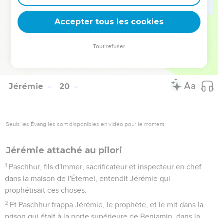
l'Éternel, et il dit à tout le peuple :
15
Ainsi parle l'Éternel des armées, le Dieu d'Israël : Voici, je
Accepter tous les cookies
vais faire venir sur cette ville et sur toutes les villes qui
dépendent d'elle tous les malheurs que je lui ai prédits,
Tout refuser
parce qu'ils ont raidi leur cou, pour ne point écouter mes
paroles.
Jérémie
20
Seuls les Évangiles sont disponibles en vidéo pour le moment.
Jérémie attaché au pilori
1
Paschhur, fils d'Immer, sacrificateur et inspecteur en chef
dans la maison de l'Éternel, entendit Jérémie qui
prophétisait ces choses.
2
Et Paschhur frappa Jérémie, le prophète, et le mit dans la
prison qui était à la porte supérieure de Benjamin, dans la