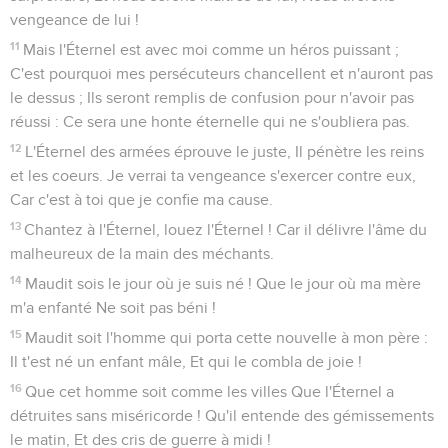
vengeance de lui !
11
Mais l'Éternel est avec moi comme un héros puissant ;
C'est pourquoi mes persécuteurs chancellent et n'auront pas
le dessus ; Ils seront remplis de confusion pour n'avoir pas
réussi : Ce sera une honte éternelle qui ne s'oubliera pas.
12
L'Éternel des armées éprouve le juste, Il pénètre les reins
et les coeurs. Je verrai ta vengeance s'exercer contre eux,
Car c'est à toi que je confie ma cause.
13
Chantez à l'Éternel, louez l'Éternel ! Car il délivre l'âme du
malheureux de la main des méchants.
14
Maudit sois le jour où je suis né ! Que le jour où ma mère
m'a enfanté Ne soit pas béni !
15
Maudit soit l'homme qui porta cette nouvelle à mon père :
Il t'est né un enfant mâle, Et qui le combla de joie !
16
Que cet homme soit comme les villes Que l'Éternel a
détruites sans miséricorde ! Qu'il entende des gémissements
le matin, Et des cris de guerre à midi !