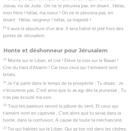
Josias, roi de Juda : On ne le pleurera pas, en disant : Hélas,
mon frère ! hélas, ma soeur ! On ne le pleurera pas, en
disant : Hélas, seigneur ! hélas, sa majesté !
19
Il aura la sépulture d'un âne, Il sera traîné et jeté hors des
portes de Jérusalem.
Honte et déshonneur pour Jérusalem
20
Monte sur le Liban, et crie ! Élève ta voix sur le Basan !
Crie du haut d'Abarim ! Car tous ceux qui t'aimaient sont
brisés.
21
Je t'ai parlé dans le temps de ta prospérité ; Tu disais : Je
n'écouterai pas. C'est ainsi que tu as agi dès ta jeunesse ; Tu
n'as pas écouté ma voix.
22
Tous tes pasteurs seront la pâture du vent, Et ceux qui
t'aiment iront en captivité ; C'est alors que tu seras dans la
honte, dans la confusion, A cause de toute ta méchanceté.
23
Toi qui habites sur le Liban, Qui as ton nid dans les cèdres,