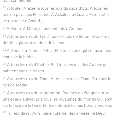
tout son peuple ;
20
A toute l'Arabie, à tous les rois du pays d'Uts, A tous les
rois du pays des Philistins, A Askalon, à Gaza, à Ékron, et à
ce qui reste d'Asdod ;
21
A Édom, A Moab, et aux enfants d'Ammon ;
22
A tous les rois de Tyr, à tous les rois de Sidon, Et aux rois
des îles qui sont au delà de la mer ;
23
A Dedan, à Théma, à Buz, Et à tous ceux qui se rasent les
coins de la barbe ;
24
A tous les rois d'Arabie, Et à tous les rois des Arabes qui
habitent dans le désert ;
25
A tous les rois de Zimri, A tous les rois d'Élam, Et à tous les
rois de Médie ;
26
A tous les rois du septentrion, Proches ou éloignés, Aux
uns et aux autres, Et à tous les royaumes du monde Qui sont
sur la face de la terre. Et le roi de Schéschac boira après eux.
27
Tu leur diras : Ainsi parle l'Éternel des armées, le Dieu