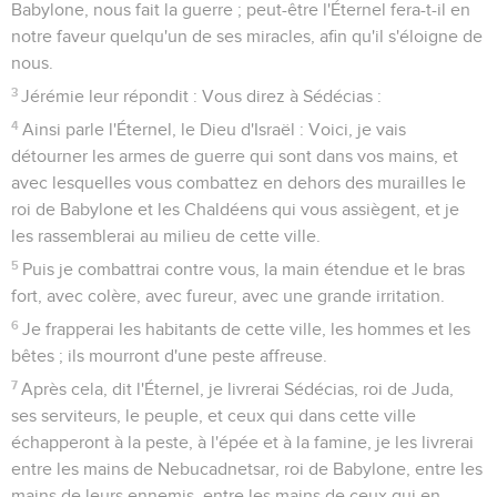
Babylone, nous fait la guerre ; peut-être l'Éternel fera-t-il en
notre faveur quelqu'un de ses miracles, afin qu'il s'éloigne de
nous.
3
Jérémie leur répondit : Vous direz à Sédécias :
4
Ainsi parle l'Éternel, le Dieu d'Israël : Voici, je vais
détourner les armes de guerre qui sont dans vos mains, et
avec lesquelles vous combattez en dehors des murailles le
roi de Babylone et les Chaldéens qui vous assiègent, et je
les rassemblerai au milieu de cette ville.
5
Puis je combattrai contre vous, la main étendue et le bras
fort, avec colère, avec fureur, avec une grande irritation.
6
Je frapperai les habitants de cette ville, les hommes et les
bêtes ; ils mourront d'une peste affreuse.
7
Après cela, dit l'Éternel, je livrerai Sédécias, roi de Juda,
ses serviteurs, le peuple, et ceux qui dans cette ville
échapperont à la peste, à l'épée et à la famine, je les livrerai
entre les mains de Nebucadnetsar, roi de Babylone, entre les
mains de leurs ennemis, entre les mains de ceux qui en