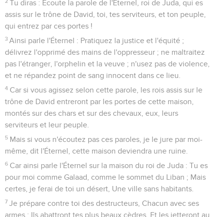
2
Tu diras : Écoute la parole de l'Éternel, roi de Juda, qui es
assis sur le trône de David, toi, tes serviteurs, et ton peuple,
qui entrez par ces portes !
3
Ainsi parle l'Éternel : Pratiquez la justice et l'équité ;
délivrez l'opprimé des mains de l'oppresseur ; ne maltraitez
pas l'étranger, l'orphelin et la veuve ; n'usez pas de violence,
et ne répandez point de sang innocent dans ce lieu.
4
Car si vous agissez selon cette parole, les rois assis sur le
trône de David entreront par les portes de cette maison,
montés sur des chars et sur des chevaux, eux, leurs
serviteurs et leur peuple.
5
Mais si vous n'écoutez pas ces paroles, je le jure par moi-
même, dit l'Éternel, cette maison deviendra une ruine.
6
Car ainsi parle l'Éternel sur la maison du roi de Juda : Tu es
pour moi comme Galaad, comme le sommet du Liban ; Mais
certes, je ferai de toi un désert, Une ville sans habitants.
7
Je prépare contre toi des destructeurs, Chacun avec ses
armes ; Ils abattront tes plus beaux cèdres, Et les jetteront au