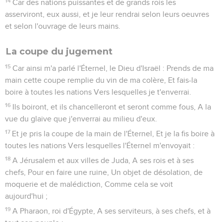
14
Car des nations puissantes et de grands rois les
asserviront, eux aussi, et je leur rendrai selon leurs oeuvres
et selon l'ouvrage de leurs mains.
La coupe du jugement
15
Car ainsi m'a parlé l'Éternel, le Dieu d'Israël : Prends de ma
main cette coupe remplie du vin de ma colère, Et fais-la
boire à toutes les nations Vers lesquelles je t'enverrai.
16
Ils boiront, et ils chancelleront et seront comme fous, A la
vue du glaive que j'enverrai au milieu d'eux.
17
Et je pris la coupe de la main de l'Éternel, Et je la fis boire à
toutes les nations Vers lesquelles l'Éternel m'envoyait :
18
A Jérusalem et aux villes de Juda, A ses rois et à ses
chefs, Pour en faire une ruine, Un objet de désolation, de
moquerie et de malédiction, Comme cela se voit
aujourd'hui ;
19
A Pharaon, roi d'Égypte, A ses serviteurs, à ses chefs, et à