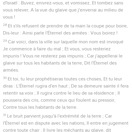
d'Israël : Buvez, enivrez-vous, et vomissez, Et tombez sans
vous relever, A la vue du glaive que j'enverrai au milieu de
vous !
28
Et s'ils refusent de prendre de ta main la coupe pour boire,
Dis-leur : Ainsi parle l'Éternel des armées : Vous boirez !
29
Car voici, dans la ville sur laquelle mon nom est invoqué
Je commence à faire du mal ; Et vous, vous resteriez
impunis ! Vous ne resterez pas impunis ; Car j'appellerai le
glaive sur tous les habitants de la terre, Dit l'Éternel des
armées.
30
Et toi, tu leur prophétiseras toutes ces choses, Et tu leur
diras : L'Éternel rugira d'en haut ; De sa demeure sainte il fera
retentir sa voix ; Il rugira contre le lieu de sa résidence ; Il
poussera des cris, comme ceux qui foulent au pressoir,
Contre tous les habitants de la terre.
31
Le bruit parvient jusqu'à l'extrémité de la terre ; Car
l'Éternel est en dispute avec les nations, Il entre en jugement
contre toute chair ; Il livre les méchants au glaive, dit