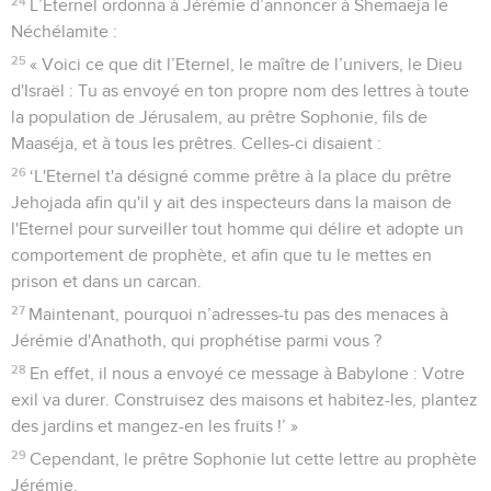
24
L’Eternel ordonna à Jérémie d’annoncer à Shemaeja le
Néchélamite :
25
« Voici ce que dit l’Eternel, le maître de l’univers, le Dieu
d'Israël : Tu as envoyé en ton propre nom des lettres à toute
la population de Jérusalem, au prêtre Sophonie, fils de
Maaséja, et à tous les prêtres. Celles-ci disaient :
26
‘L'Eternel t'a désigné comme prêtre à la place du prêtre
Jehojada afin qu'il y ait des inspecteurs dans la maison de
l'Eternel pour surveiller tout homme qui délire et adopte un
comportement de prophète, et afin que tu le mettes en
prison et dans un carcan.
27
Maintenant, pourquoi n’adresses-tu pas des menaces à
Jérémie d'Anathoth, qui prophétise parmi vous ?
28
En effet, il nous a envoyé ce message à Babylone : Votre
exil va durer. Construisez des maisons et habitez-les, plantez
des jardins et mangez-en les fruits !’ »
29
Cependant, le prêtre Sophonie lut cette lettre au prophète
Jérémie.