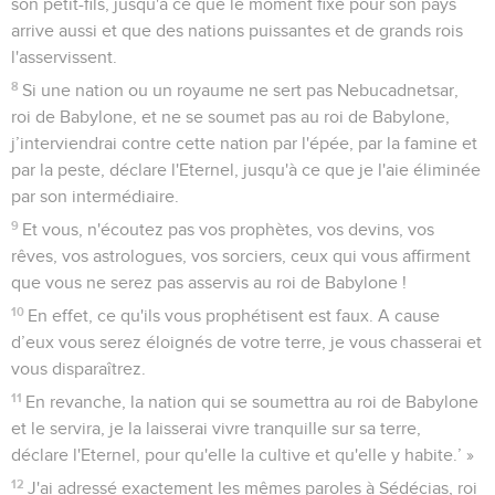
son petit-fils, jusqu'à ce que le moment fixé pour son pays
arrive aussi et que des nations puissantes et de grands rois
l'asservissent.
8
Si une nation ou un royaume ne sert pas Nebucadnetsar,
roi de Babylone, et ne se soumet pas au roi de Babylone,
j’interviendrai contre cette nation par l'épée, par la famine et
par la peste, déclare l'Eternel, jusqu'à ce que je l'aie éliminée
par son intermédiaire.
9
Et vous, n'écoutez pas vos prophètes, vos devins, vos
rêves, vos astrologues, vos sorciers, ceux qui vous affirment
que vous ne serez pas asservis au roi de Babylone !
10
En effet, ce qu'ils vous prophétisent est faux. A cause
d’eux vous serez éloignés de votre terre, je vous chasserai et
vous disparaîtrez.
11
En revanche, la nation qui se soumettra au roi de Babylone
et le servira, je la laisserai vivre tranquille sur sa terre,
déclare l'Eternel, pour qu'elle la cultive et qu'elle y habite.’ »
12
J'ai adressé exactement les mêmes paroles à Sédécias, roi