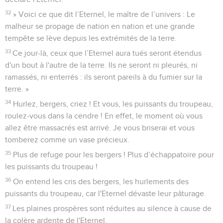
32
» Voici ce que dit l’Eternel, le maître de l’univers : Le
malheur se propage de nation en nation et une grande
tempête se lève depuis les extrémités de la terre.
33
Ce jour-là, ceux que l’Eternel aura tués seront étendus
d'un bout à l'autre de la terre. Ils ne seront ni pleurés, ni
ramassés, ni enterrés : ils seront pareils à du fumier sur la
terre. »
34
Hurlez, bergers, criez ! Et vous, les puissants du troupeau,
roulez-vous dans la cendre ! En effet, le moment où vous
allez être massacrés est arrivé. Je vous briserai et vous
tomberez comme un vase précieux.
35
Plus de refuge pour les bergers ! Plus d’échappatoire pour
les puissants du troupeau !
36
On entend les cris des bergers, les hurlements des
puissants du troupeau, car l'Eternel dévaste leur pâturage.
37
Les plaines prospères sont réduites au silence à cause de
la colère ardente de l'Eternel.