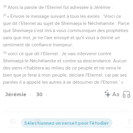
30
Alors la parole de l'Eternel fut adressée à Jérémie :
31
« Envoie le message suivant à tous les exilés : ‘Voici ce
que dit l’Eternel au sujet de Shemaeja le Néchélamite : Parce
que Shemaeja s’est mis à vous communiquer des prophéties
sans que moi, je ne l'aie envoyé et qu'il vous a donné un
sentiment de confiance trompeur,
32
voici ce que dit l’Eternel : Je vais intervenir contre
Shemaeja le Néchélamite et contre sa descendance. Aucun
des siens n'habitera au milieu de ce peuple et ne verra le
bien que je ferai à mon peuple, déclare l'Eternel, car par ses
paroles il a appelé les autres à se détourner de l'Eternel.’ »
Jérémie
30
Seuls les Évangiles sont disponibles en vidéo pour le moment.
Contenus
Versions
Commentaires
Strong
Dictionnaire