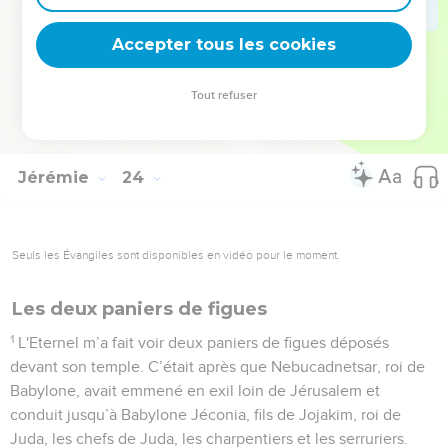
que j’ai envoyé quelqu'un vous interdire de le faire,
39
à cause de cela, je vous oublierai et je vous abandonnerai,
Accepter tous les cookies
vous et la ville que je vous ai donnée, à vous et à vos
ancêtres.
Tout refuser
40
Je ferai naître en vous un sentiment continuel de honte et
de regret qui ne s’oubliera pas. »
Jérémie
24
Seuls les Évangiles sont disponibles en vidéo pour le moment.
Les deux paniers de figues
1
L'Eternel m’a fait voir deux paniers de figues déposés
devant son temple. C’était après que Nebucadnetsar, roi de
Babylone, avait emmené en exil loin de Jérusalem et
conduit jusqu’à Babylone Jéconia, fils de Jojakim, roi de
Juda, les chefs de Juda, les charpentiers et les serruriers.