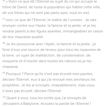
16
» Voici ce que dit l’Eternel au sujet du roi qui occupe le
trône de David, de toute la population qui habite cette ville,
de vos frères qui ne sont pas partis avec vous en exil,
17
voici ce que dit l’Eternel, le maître de l’univers : Je vais
envoyer contre eux l'épée, la famine et la peste, et je les
rendrai pareils à des figues avariées, immangeables en raison
de leur mauvaise qualité.
18
Je les poursuivrai avec l'épée, la famine et la peste ; je
ferai d’eux une source de terreur pour tous les royaumes de
la terre, un sujet de malédiction, de consternation, de
moquerie et d’insulte dans toutes les nations où je les
chasserai.
19
Pourquoi ? Parce qu'ils n'ont pas écouté mes paroles,
déclare l'Eternel, eux à qui j'ai envoyé mes serviteurs les
prophètes. Je les ai envoyés, inlassablement, mais vous
n’avez pas écouté, déclare l'Eternel.
20
Quant à vous, tous les exilés que j'ai envoyés de
Jérusalem à Babylone, écoutez la parole de l'Eternel !