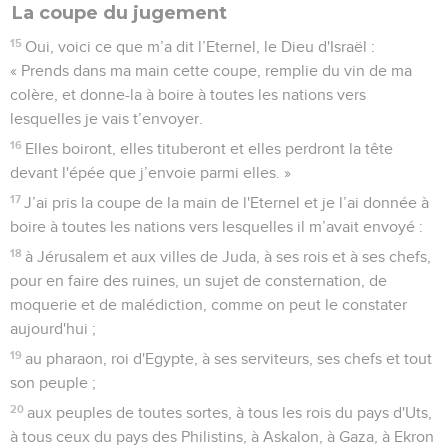
La coupe du jugement
15
Oui, voici ce que m’a dit l’Eternel, le Dieu d'Israël :
« Prends dans ma main cette coupe, remplie du vin de ma
colère, et donne-la à boire à toutes les nations vers
lesquelles je vais t’envoyer.
16
Elles boiront, elles tituberont et elles perdront la tête
devant l'épée que j’envoie parmi elles. »
17
J’ai pris la coupe de la main de l'Eternel et je l’ai donnée à
boire à toutes les nations vers lesquelles il m’avait envoyé :
18
à Jérusalem et aux villes de Juda, à ses rois et à ses chefs,
pour en faire des ruines, un sujet de consternation, de
moquerie et de malédiction, comme on peut le constater
aujourd'hui ;
19
au pharaon, roi d'Egypte, à ses serviteurs, ses chefs et tout
son peuple ;
20
aux peuples de toutes sortes, à tous les rois du pays d'Uts,
à tous ceux du pays des Philistins, à Askalon, à Gaza, à Ekron