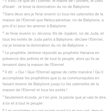
« Voici ce que dit l’Eternel, le maître de l’univers, le Dieu
d'Israël : Je brise la domination du roi de Babylone.
3
Dans deux ans je ferai revenir ici tous les ustensiles de la
maison de l'Eternel que Nebucadnetsar, roi de Babylone, a
pris d’ici pour les amener à Babylone.
4
Je ferai revenir ici Jéconia, fils de Jojakim, roi de Juda, et
tous les exilés de Juda partis à Babylone, déclare l'Eternel,
car je briserai la domination du roi de Babylone. »
5
Le prophète Jérémie répondit au prophète Hanania en
présence des prêtres et de tout le peuple, alors qu’ils se
tenaient dans la maison de l'Eternel.
6
Il dit : « Oui ! Que l'Eternel agisse de cette manière ! Qu’il
accomplisse les prophéties que tu as communiquées en
faisant revenir de Babylone jusqu’ici les ustensiles de la
maison de l'Eternel et tous les exilés !
7
Seulement écoute, je t’en prie, la parole que je vais te dire,
à toi et à tout le peuple :
8
‘Les prophètes qui ont existé avant toi et moi ont, depuis