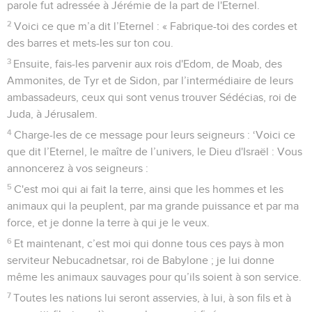
parole fut adressée à Jérémie de la part de l'Eternel.
2
Voici ce que m’a dit l’Eternel : « Fabrique-toi des cordes et
des barres et mets-les sur ton cou.
3
Ensuite, fais-les parvenir aux rois d'Edom, de Moab, des
Ammonites, de Tyr et de Sidon, par l’intermédiaire de leurs
ambassadeurs, ceux qui sont venus trouver Sédécias, roi de
Juda, à Jérusalem.
4
Charge-les de ce message pour leurs seigneurs : ‘Voici ce
que dit l’Eternel, le maître de l’univers, le Dieu d'Israël : Vous
annoncerez à vos seigneurs :
5
C'est moi qui ai fait la terre, ainsi que les hommes et les
animaux qui la peuplent, par ma grande puissance et par ma
force, et je donne la terre à qui je le veux.
6
Et maintenant, c’est moi qui donne tous ces pays à mon
serviteur Nebucadnetsar, roi de Babylone ; je lui donne
même les animaux sauvages pour qu’ils soient à son service.
7
Toutes les nations lui seront asservies, à lui, à son fils et à