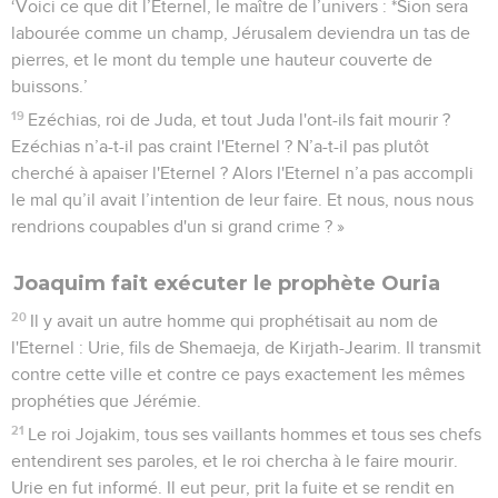
‘Voici ce que dit l’Eternel, le maître de l’univers : *Sion sera
labourée comme un champ, Jérusalem deviendra un tas de
pierres, et le mont du temple une hauteur couverte de
buissons.’
19
Ezéchias, roi de Juda, et tout Juda l'ont-ils fait mourir ?
Ezéchias n’a-t-il pas craint l'Eternel ? N’a-t-il pas plutôt
cherché à apaiser l'Eternel ? Alors l'Eternel n’a pas accompli
le mal qu’il avait l’intention de leur faire. Et nous, nous nous
rendrions coupables d'un si grand crime ? »
Joaquim fait exécuter le prophète Ouria
20
Il y avait un autre homme qui prophétisait au nom de
l'Eternel : Urie, fils de Shemaeja, de Kirjath-Jearim. Il transmit
contre cette ville et contre ce pays exactement les mêmes
prophéties que Jérémie.
21
Le roi Jojakim, tous ses vaillants hommes et tous ses chefs
entendirent ses paroles, et le roi chercha à le faire mourir.
Urie en fut informé. Il eut peur, prit la fuite et se rendit en