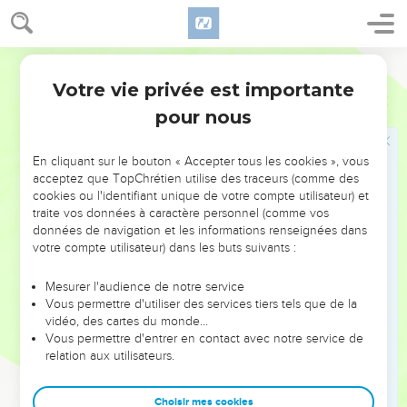
demande : ‘Quel est le message de l'Eternel ?’tu leur diras
quel est ce message : ‘Je vous abandonnerai, déclare
l'Eternel.
Segond 21
34
Et le prophète, le prêtre ou le membre du peuple qui
Votre vie privée est importante
Jérémie
23
prétendra avoir reçu un message de l'Eternel, j’interviendrai
pour nous
contre lui et contre sa famille.’
35
Vous demanderez chacun à son prochain, chacun à son
En cliquant sur le bouton « Accepter tous les cookies », vous
frère : ‘Qu'a répondu l'Eternel ? Qu'a dit l'Eternel ?’
acceptez que TopChrétien utilise des traceurs (comme des
cookies ou l'identifiant unique de votre compte utilisateur) et
36
mais de message de l’Eternel, vous n’en mentionnerez
traite vos données à caractère personnel (comme vos
plus. En effet, la parole de chacun sera un fardeau pour lui,
données de navigation et les informations renseignées dans
puisque vous avez changé les paroles du Dieu vivant, de
votre compte utilisateur) dans les buts suivants :
l'Eternel, le maître de l’univers, notre Dieu.
Mesurer l'audience de notre service
37
» Voici ce que tu diras au prophète : ‘Que t'a répondu
Vous permettre d'utiliser des services tiers tels que de la
l'Eternel ? Qu'a dit l'Eternel ?’
vidéo, des cartes du monde…
Vous permettre d'entrer en contact avec notre service de
38
Et si vous prétendez encore avoir reçu un message de
relation aux utilisateurs.
l'Eternel, alors voici ce que dit l’Eternel : Puisque vous
présentez telle parole comme un message de l’Eternel alors
Choisir mes cookies