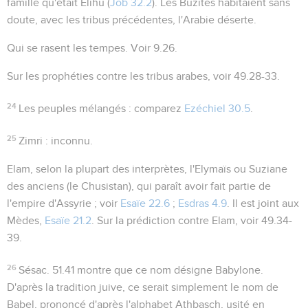
famille qu'était Elihu (
Job 32.2
). Les Buzites habitaient sans
doute, avec les tribus précédentes, l'Arabie déserte.
Qui se rasent les tempes
. Voir
9.26
.
Sur les prophéties contre les tribus arabes, voir
49.28-33
.
24
Les peuples mélangés
: comparez
Ezéchiel 30.5
.
25
Zimri
: inconnu.
Elam
, selon la plupart des interprètes, l'Elymaïs ou Suziane
des anciens (le Chusistan), qui paraît avoir fait partie de
l'empire d'Assyrie ; voir
Esaïe 22.6
;
Esdras 4.9
. Il est joint aux
Mèdes,
Esaïe 21.2
. Sur la prédiction contre Elam, voir
49.34-
39
.
26
Sésac
.
51.41
montre que ce nom désigne Babylone.
D'après la tradition juive, ce serait simplement le nom de
Babel
, prononcé d'après l'alphabet
Athbasch
, usité en