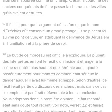
Sion sera labourée comme un champ
. C'était la coutume des
anciens conquérants de faire passer la charrue sur les villes
qu'ils avaient détruites.
19
Il fallait, pour que l'argument eût sa force, que le nom
d'Ezéchias eût conservé un grand prestige. Ils se placent ici
au vrai point de vue, en attribuant la délivrance de Jérusalem
à l'humiliation et à la prière de ce roi.
20
Le but de ce morceau est difficile à expliquer. La plupart
des interprètes en font le récit d'un incident étranger à la
scène racontée plus haut, et que Jérémie aurait ajouté
postérieurement pour montrer combien était sérieux le
danger auquel il avait lui-même échappé. Selon d'autres, ce
récit ferait partie du discours des anciens ; mais dans ce cas
l'exemple cité paraîtrait défavorable à leurs conclusions.
Nous adoptons donc la première opinion. Le fait raconté
était sans doute tout récent (voir note, verset 22) et faisait
ressortir d'autant mieux la délivrance dont Jérémie venait