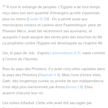
20
A tout le mélange de peuples
. L'Egypte a de tout temps
reçu dans son sein quantité d'étrangers qu'elle s'assimilait
plus ou moins (
Exode 12.38
) : On a pensé aussi aux
mercenaires ioniens et cariens dont Psammétique, père de
Pharaon Néco, avait fait récemment ses auxiliaires, et
auxquels il avait assigné des terres près des bouches du Nil.
La prophétie contre l'Egypte est développée au chapitre 46.
Uts
, le pays de Job ; d'après
Lamentations 4.21
, vaste contrée
à l'orient de l'Idumée.
Rois du pays des Philistins
. Il y avait cinq villes capitales dans
le pays des Philistins (
1Samuel 6.4
). Mais l'une d'entre elles,
Gath, dès longtemps ruinée ou privée de son indépendance,
n'est déjà plus mentionnée par Amos (
Amos 1.8
). Elles
avaient chacune leur roi.
Les restes d'Asdod
. Cette ville avait été saccagée par