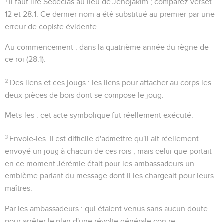
Il faut lire
Sédécias
au lieu de
Jehojakim
; comparez verset
12 et
28.1
. Ce dernier nom a été substitué au premier par une
erreur de copiste évidente.
Au commencement
: dans la quatrième année du règne de
ce roi (
28.1
).
2
Des liens et des jougs
: les liens pour attacher au corps les
deux pièces de bois dont se compose le joug.
Mets-les
: cet acte symbolique fut réellement exécuté.
3
Envoie-les
. Il est difficile d'admettre qu'il ait réellement
envoyé un joug à chacun de ces rois ; mais celui que portait
en ce moment Jérémie était pour les ambassadeurs un
emblème parlant du message dont il les chargeait pour leurs
maîtres.
Par les ambassadeurs
: qui étaient venus sans aucun doute
pour arrêter le plan d'une révolte générale contre