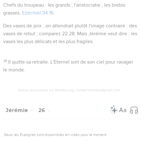
Chefs du troupeau
: les grands ; l'aristocratie ; les brebis
grasses,
Ezéchiel 34.16
.
Des vases de prix
; on attendrait plutôt l'image contraire : des
vases de rebut ; comparez
22.28
. Mais Jérémie veut dire : les
vases les plus délicats et les plus fragiles.
38
Il quitte sa retraite
. L'Eternel sort de son ciel pour ravager
le monde.
Autres ressources sur theotex.org, contact theotex@gmail.com
Jérémie
26
Seuls les Évangiles sont disponibles en vidéo pour le moment.