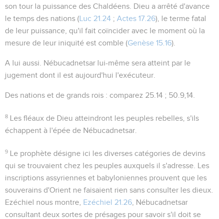
son tour la puissance des Chaldéens. Dieu a arrêté d'avance
le temps des nations (
Luc 21.24
;
Actes 17.26
), le terme fatal
de leur puissance, qu'il fait coïncider avec le moment où la
mesure de leur iniquité est comble (
Genèse 15.16
).
A lui aussi
. Nébucadnetsar lui-même sera atteint par le
jugement dont il est aujourd'hui l'exécuteur.
Des nations et de grands rois
: comparez
25.14 ; 50.9,14
.
8
Les fléaux de Dieu atteindront les peuples rebelles, s'ils
échappent à l'épée de Nébucadnetsar.
9
Le prophète désigne ici les diverses catégories de devins
qui se trouvaient chez les peuples auxquels il s'adresse. Les
inscriptions assyriennes et babyloniennes prouvent que les
souverains d'Orient ne faisaient rien sans consulter les dieux.
Ezéchiel nous montre,
Ezéchiel 21.26
, Nébucadnetsar
consultant deux sortes de présages pour savoir s'il doit se