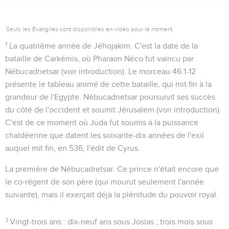
Seuls les Évangiles sont disponibles en vidéo pour le moment.
1
La quatrième année de Jéhojakim
. C'est la date de la
bataille de Carkémis, où Pharaon Néco fut vaincu par
Nébucadnetsar (voir introduction). Le morceau
46.1-12
présente le tableau animé de cette bataille, qui mit fin à la
grandeur de l'Egypte. Nébucadnetsar poursuivit ses succès
du côté de l'occident et soumit Jérusalem (voir introduction).
C'est de ce moment où Juda fut soumis à la puissance
chaldéenne que datent les soixante-dix années de l'exil
auquel mit fin, en 536, l'édit de Cyrus.
La première de Nébucadretsar
. Ce prince n'était encore que
le co-régent de son père (qui mourut seulement l'année
suivante), mais il exerçait déjà la plénitude du pouvoir royal.
3
Vingt-trois ans
: dix-neuf ans sous Josias ; trois mois sous