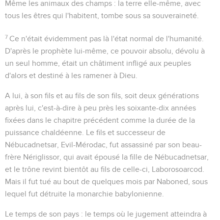
Même les animaux des champs
: la terre elle-même, avec
tous les êtres qui l'habitent, tombe sous sa souveraineté.
7
Ce n'était évidemment pas là l'état normal de l'humanité.
D'après le prophète lui-même, ce pouvoir absolu, dévolu à
un seul homme, était un châtiment infligé aux peuples
d'alors et destiné à les ramener à Dieu.
A lui, à son fils et au fils de son fils
, soit deux générations
après lui, c'est-à-dire à peu près les soixante-dix années
fixées dans le chapitre précédent comme la durée de la
puissance chaldéenne. Le fils et successeur de
Nébucadnetsar, Evil-Mérodac, fut assassiné par son beau-
frère Nériglissor, qui avait épousé la fille de Nébucadnetsar,
et le trône revint bientôt au fils de celle-ci, Laborosoarcod.
Mais il fut tué au bout de quelques mois par Naboned, sous
lequel fut détruite la monarchie babylonienne.
Le temps de son pays
: le temps où le jugement atteindra à