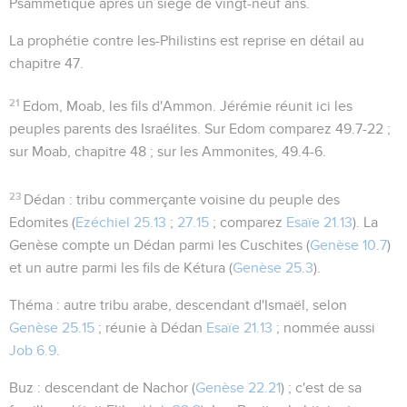
Psammétique après un siège de vingt-neuf ans.
La prophétie contre les-Philistins est reprise en détail au
chapitre 47.
21
Edom, Moab, les fils d'Ammon
. Jérémie réunit ici les
peuples parents des Israélites. Sur Edom comparez
49.7-22
;
sur Moab, chapitre 48 ; sur les Ammonites,
49.4-6
.
23
Dédan
: tribu commerçante voisine du peuple des
Edomites (
Ezéchiel 25.13
;
27.15
; comparez
Esaïe 21.13
). La
Genèse compte un Dédan parmi les Cuschites (
Genèse 10.7
)
et un autre parmi les fils de Kétura (
Genèse 25.3
).
Théma
: autre tribu arabe, descendant d'Ismaël, selon
Genèse 25.15
; réunie à Dédan
Esaïe 21.13
; nommée aussi
Job 6.9
.
Buz
: descendant de Nachor (
Genèse 22.21
) ; c'est de sa