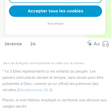
mais il restera de vous quelque chose qui ne s'oubliera
Accepter tous les cookies
jamais : c'est votre honte.
Tout refuser
Autres ressources sur theotex.org, contact theotex@gmail.com
Jérémie
24
Seuls les Évangiles sont disponibles en vidéo pour le moment.
1
1 à 3
Elles représentent ici les enfants du peuple. Les
paniers sont placés devant le temple, sans doute pour être
présentés à Dieu, comme on lui offrait les prémices des
récoltes (
Deutéronome 26.2
).
Placés
. le mot hébreu employé ici renferme une allusion aux
usages sacrés.