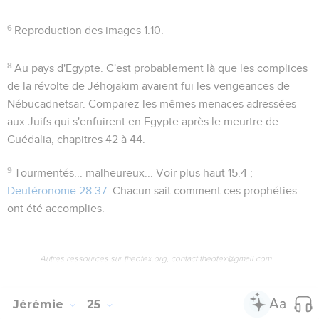
6
Reproduction des images
1.10
.
8
Au pays d'Egypte
. C'est probablement là que les complices
de la révolte de Jéhojakim avaient fui les vengeances de
Nébucadnetsar. Comparez les mêmes menaces adressées
aux Juifs qui s'enfuirent en Egypte après le meurtre de
Guédalia, chapitres 42 à 44.
9
Tourmentés... malheureux...
Voir plus haut
15.4 ;
Deutéronome 28.37
. Chacun sait comment ces prophéties
ont été accomplies.
Autres ressources sur theotex.org, contact theotex@gmail.com
Jérémie
25