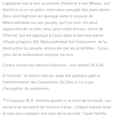
s'applique tour à tour au peuple d'Israël et à son Messie, soit
donné ici à un roi païen, exécuteur aveugle des plans divins.
Dieu veut légitimer en quelque sorte le pouvoir de
Nébucadnetsar sur son peuple, qu'il lui livre. On peut
rapprocher de ce titre celui, plus noble encore, d'
oint
de
l'Eternel, qui est appliqué à Cyrus dans la dernière partie
d'Esaïe (chapitre 45). Nébucadnetsar fut l'instrument, de la
destruction du peuple, annoncée par les prophètes ; Cyrus,
celui de la restauration promise par eux.
Contre toutes les nations d'alentour
: voir versets 15 à 26.
A l'interdit
: le même mot qui avait été appliqué jadis à
l'extermination des Cananéens. En Dieu il n'y a pas
d'acception de personnes.
10
Comparez
16.9
. Jérémie ajoute ici le
bruit de la meule
. Les
anciens se servaient de moulins à bras ; chaque maison avait
le sien pour préparer son pain de la journée. Toute famille