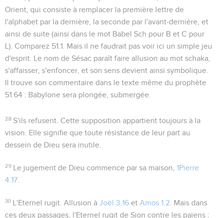
Orient, qui consiste à remplacer la première lettre de
l'alphabet par la dernière, la seconde par l'avant-dernière, et
ainsi de suite (ainsi dans le mot Babel
Sch
pour B et C pour
L). Comparez
51.1
. Mais il ne faudrait pas voir ici un simple jeu
d'esprit. Le nom de Sésac paraît faire allusion au mot
schaka
,
s'affaisser, s'enfoncer, et son sens devient ainsi symbolique.
Il trouve son commentaire dans le texte même du prophète
51.64
: Babylone sera plongée, submergée.
28
S'ils refusent
. Cette supposition appartient toujours à la
vision. Elle signifie que toute résistance de leur part au
dessein de Dieu sera inutile.
29
Le jugement de Dieu commence par sa maison,
1Pierre
4.17
.
30
L'Eternel rugit
. Allusion à
Joël 3.16
et
Amos 1.2
. Mais dans
ces deux passages, l'Eternel rugit de Sion contre les païens ;