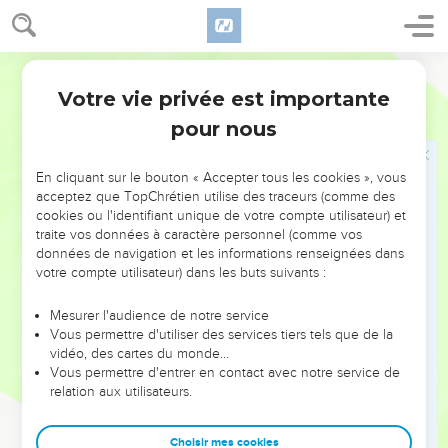
aussi
sentence
, était très souvent dans la bouche des
prophètes (voir
Esaïe 13.1
;
15.1
;
17.1
), les railleurs, jouant sur
le double sens du mot, demandaient à Jérémie : Quelle est
Bible annotée
aujourd'hui la charge de l'Eternel ? Jérémie accepte ce jeu
Votre vie privée est importante
Jérémie
23
de mots et oppose à cette raillerie frivole une raillerie
pour nous
terrible : Oui, c'est bien d'une charge qu'il s'agit dans la
sentence de l'Eternel. Car vous êtes vous-mêmes le fardeau
En cliquant sur le bouton « Accepter tous les cookies », vous
dont il va se décharger (verset 33, fin).
acceptez que TopChrétien utilise des traceurs (comme des
cookies ou l'identifiant unique de votre compte utilisateur) et
34
On ne se joue pas de Dieu. Chaque plaisanterie que
traite vos données à caractère personnel (comme vos
l'homme fait sur ses jugements, est une sentence qu'il
données de navigation et les informations renseignées dans
votre compte utilisateur) dans les buts suivants :
prononce sur sa propre personne.
Mesurer l'audience de notre service
Vous permettre d'utiliser des services tiers tels que de la
39
Je vous oublierai
. Il y a ici en hébreu un nouveau jeu de
vidéo, des cartes du monde…
Vous permettre d'entrer en contact avec notre service de
mots du prophète, le mot qui signifie
oublier
ressemblant de
relation aux utilisateurs.
très près au mot
massa
, charge, et au verbe d'où il dérive.
Choisir mes cookies
40
Qui ne s'oublieront jamais
: Vous serez oubliés de moi ;