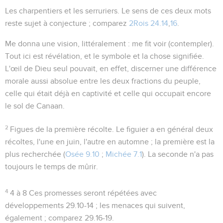
Les charpentiers et les serruriers
. Le sens de ces deux mots
reste sujet à conjecture ; comparez
2Rois 24.14
,
16
.
Me donna une vision
, littéralement :
me fit voir
(contempler).
Tout ici est révélation, et le symbole et la chose signifiée.
L'œil de Dieu seul pouvait, en effet, discerner une différence
morale aussi absolue entre les deux fractions du peuple,
celle qui était déjà en captivité et celle qui occupait encore
le sol de Canaan.
2
Figues de la première récolte
. Le figuier a en général deux
récoltes, l'une en juin, l'autre en automne ; la première est la
plus recherchée (
Osée 9.10
;
Michée 7.1
). La seconde n'a pas
toujours le temps de mûrir.
4
4 à 8
Ces promesses seront répétées avec
développements
29.10-14
; les menaces qui suivent,
également ; comparez
29.16-19
.