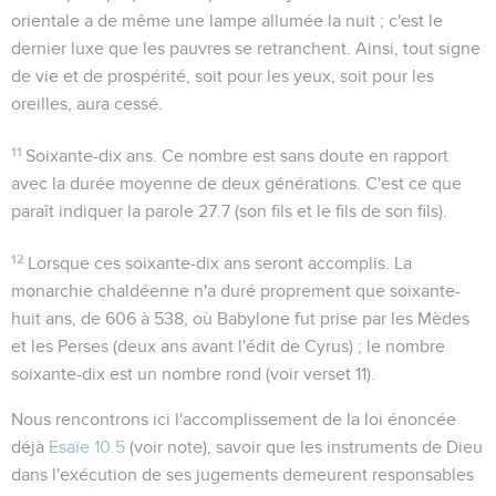
orientale a de même une
lampe
allumée la nuit ; c'est le
dernier luxe que les pauvres se retranchent. Ainsi, tout signe
de vie et de prospérité, soit pour les yeux, soit pour les
oreilles, aura cessé.
11
Soixante-dix ans
. Ce nombre est sans doute en rapport
avec la durée moyenne de deux générations. C'est ce que
paraît indiquer la parole
27.7
(
son fils et le fils de son fils
).
12
Lorsque ces soixante-dix ans seront accomplis
. La
monarchie chaldéenne n'a duré proprement que soixante-
huit ans, de 606 à 538, où Babylone fut prise par les Mèdes
et les Perses (deux ans avant l'édit de Cyrus) ; le nombre
soixante-dix est un nombre rond (voir verset 11).
Nous rencontrons ici l'accomplissement de la loi énoncée
déjà
Esaïe 10.5
(voir note), savoir que les instruments de Dieu
dans l'exécution de ses jugements demeurent responsables