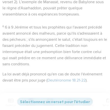
verset 2). L'exemple de Manassé, revenu de Babylone sous
le règne d'Asarhaddon, pouvait prêter quelque
vraisemblance à ces espérances trompeuses.
6
6 à 9
Jérémie et tous les prophètes qui l'avaient précédé
avaient annoncé des malheurs, parce qu'ils s'adressaient à
des pécheurs ; s'ils annonçaient le salut, c'était toujours en le
faisant précéder du jugement. Cette tradition non
interrompue était une présomption bien forte contre celui
qui osait prédire en ce moment une délivrance immédiate et
sans conditions.
La loi avait déjà prononcé qu'en cas de doute l'événement
devait être pris pour juge (
Deutéronome 18.21-22
).
10
Hanania répète sa prophétie telle quelle pour montrer
combien il méprise cet avertissement.
Contenus
Versions
Commentaires
Strong
Dictionnaire