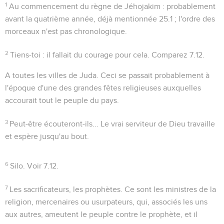
1
Au commencement du règne de Jéhojakim
: probablement
avant la quatrième année, déjà mentionnée
25.1
; l'ordre des
morceaux n'est pas chronologique.
2
Tiens-toi
: il fallait du courage pour cela. Comparez
7.12
.
A toutes les villes de Juda
. Ceci se passait probablement à
l'époque d'une des grandes fêtes religieuses auxquelles
accourait tout le peuple du pays.
3
Peut-être écouteront-ils...
Le vrai serviteur de Dieu travaille
et espère jusqu'au bout.
6
Silo
. Voir
7.12
.
7
Les sacrificateurs, les prophètes
. Ce sont les ministres de la
religion, mercenaires ou usurpateurs, qui, associés les uns
aux autres, ameutent le peuple contre le prophète, et il