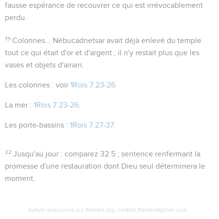
fausse espérance de recouvrer ce qui est irrévocablement
perdu.
19
Colonnes...
Nébucadnetsar avait déjà enlevé du temple
tout ce qui était d'or et d'argent ; il n'y restait plus que les
vases et objets d'airain.
Les colonnes
: voir
1Rois 7.23-26
La mer
:
1Rois 7.23-26
.
Les porte-bassins
:
1Rois 7.27-37
.
22
Jusqu'au jour
: comparez
32.5
; sentence renfermant la
promesse d'une restauration dont Dieu seul déterminera le
moment.
Autres ressources sur theotex.org, contact theotex@gmail.com