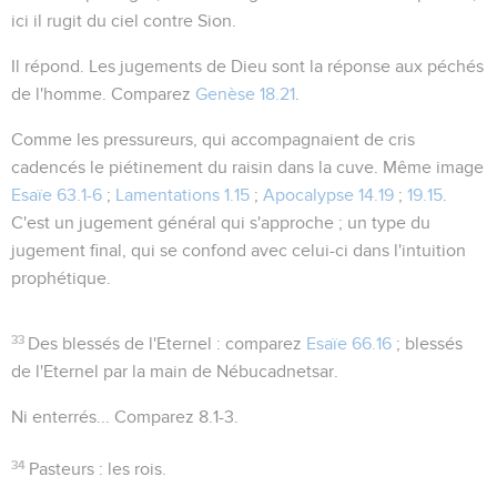
ici il rugit du ciel contre Sion.
Il répond
. Les jugements de Dieu sont la réponse aux péchés
de l'homme. Comparez
Genèse 18.21
.
Comme les pressureurs
, qui accompagnaient de cris
cadencés le piétinement du raisin dans la cuve. Même image
Esaïe 63.1-6
;
Lamentations 1.15
;
Apocalypse 14.19
;
19.15
.
C'est un jugement général qui s'approche ; un type du
jugement final, qui se confond avec celui-ci dans l'intuition
prophétique.
33
Des blessés de l'Eternel
: comparez
Esaïe 66.16
; blessés
de l'Eternel par la main de Nébucadnetsar.
Ni enterrés...
Comparez
8.1-3
.
34
Pasteurs
: les rois.