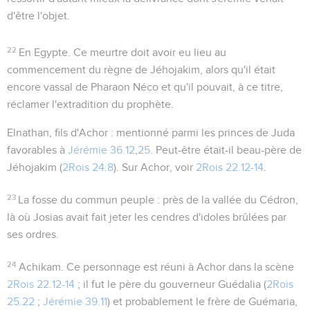
d'être l'objet.
22
En Egypte
. Ce meurtre doit avoir eu lieu au
commencement du règne de Jéhojakim, alors qu'il était
encore vassal de Pharaon Néco et qu'il pouvait, à ce titre,
réclamer l'extradition du prophète.
Elnathan, fils d'Achor
: mentionné parmi les princes de Juda
favorables à
Jérémie 36.12
,
25
. Peut-être était-il beau-père de
Jéhojakim (
2Rois 24.8
). Sur Achor, voir
2Rois 22.12-14
.
23
La fosse du commun peuple
: près de la vallée du Cédron,
là où Josias avait fait jeter les cendres d'idoles brûlées par
ses ordres.
24
Achikam
. Ce personnage est réuni à Achor dans la scène
2Rois 22.12-14
; il fut le père du gouverneur Guédalia (
2Rois
25.22
;
Jérémie 39.11
) et probablement le frère de Guémaria,