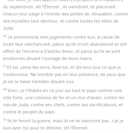
du septentrion, dit l'Éternel ; ils viendront, et placeront
chacun leur siège à l'entrée des portes de Jérusalem, contre
ses murailles tout alentour, et contre toutes les villes de
Juda.
16
Je prononcerai mes jugements contre eux, à cause de
toute leur méchanceté, parce qu'ils m'ont abandonné et ont
offert de l'encens à d'autres dieux, et parce qu'ils se sont
prosternés devant l'ouvrage de leurs mains.
17
Et toi, ceins tes reins, lève-toi, et dis-leur tout ce que je
t'ordonnerai. Ne tremble pas en leur présence, de peur que
je ne te fasse trembler devant eux.
18
Voici, je t'établis en ce jour sur tout le pays comme une
ville forte, une colonne de fer et un mur d'airain, contre les
rois de Juda, contre ses chefs, contre ses sacrificateurs, et
contre le peuple du pays.
19
Ils te feront la guerre, mais ils ne te vaincront pas ; car je
suis avec toi pour te délivrer, dit l'Éternel.