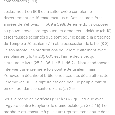
compatriotes (3.10).
Josias meurt en 609 et la suite révèle combien le
discernement de Jérémie était juste. Dès les premières
années de Yehoyaqim (609 à 598), Jérémie doit s’opposer
au pouvoir royal, pro-égyptien, et dénoncer l’idolâtrie (ch.10)
et les fausses sécurités que sont pour le peuple la présence
du Temple à Jérusalem (7.4) et la possession de la Loi (8.8).
Le ton monte, les prédications de Jérémie alternent avec
ses plaintes (ch.7 à 20). 605 est l’anne décisive, qui
structure le livre (25.3 ; 36.1 ; 45.1 ; 46.2) : Nabuchodonosor
intervient une première fois contre Jérusalem, mais
Yehoyaqim déchire et brûle le rouleau des déclarations de
Jérémie (ch.36). La rupture est décidée : le peuple partira
en exil pendant soixante-dix ans (ch.25).
Sous le règne de Sédécias (597 à 587), qui intrigue avec
l’Egypte contre Babylone, le drame éclate (ch.37 à 45). Le
prophète est consulté à plusieurs reprises, sans doute dans