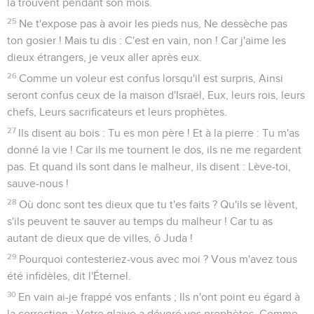
la trouvent pendant son mois.
25
Ne t'expose pas à avoir les pieds nus, Ne dessèche pas
ton gosier ! Mais tu dis : C'est en vain, non ! Car j'aime les
dieux étrangers, je veux aller après eux.
26
Comme un voleur est confus lorsqu'il est surpris, Ainsi
seront confus ceux de la maison d'Israël, Eux, leurs rois, leurs
chefs, Leurs sacrificateurs et leurs prophètes.
27
Ils disent au bois : Tu es mon père ! Et à la pierre : Tu m'as
donné la vie ! Car ils me tournent le dos, ils ne me regardent
pas. Et quand ils sont dans le malheur, ils disent : Lève-toi,
sauve-nous !
28
Où donc sont tes dieux que tu t'es faits ? Qu'ils se lèvent,
s'ils peuvent te sauver au temps du malheur ! Car tu as
autant de dieux que de villes, ô Juda !
29
Pourquoi contesteriez-vous avec moi ? Vous m'avez tous
été infidèles, dit l'Éternel.
30
En vain ai-je frappé vos enfants ; Ils n'ont point eu égard à
la correction ; Votre glaive a dévoré vos prophètes, Comme