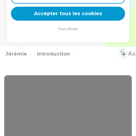
23
A chaque nouvelle lune et à chaque sabbat, Toute chair
viendra se prosterner devant moi, dit l'Éternel.
Accepter tous les cookies
24
Et quand on sortira, on verra Les cadavres des hommes
qui se sont rebellés contre moi ; Car leur ver ne mourra
Tout refuser
point, et leur feu ne s'éteindra point ; Et ils seront pour toute
chair un objet d'horreur.
Jérémie
Introduction