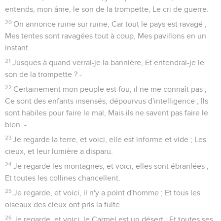
entends, mon âme, le son de la trompette, Le cri de guerre.
20
On annonce ruine sur ruine, Car tout le pays est ravagé ;
Mes tentes sont ravagées tout à coup, Mes pavillons en un
instant.
21
Jusques à quand verrai-je la bannière, Et entendrai-je le
son de la trompette ? -
22
Certainement mon peuple est fou, il ne me connaît pas ;
Ce sont des enfants insensés, dépourvus d'intelligence ; Ils
sont habiles pour faire le mal, Mais ils ne savent pas faire le
bien. -
23
Je regarde la terre, et voici, elle est informe et vide ; Les
cieux, et leur lumière a disparu.
24
Je regarde les montagnes, et voici, elles sont ébranlées ;
Et toutes les collines chancellent.
25
Je regarde, et voici, il n'y a point d'homme ; Et tous les
oiseaux des cieux ont pris la fuite.
26
Je regarde, et voici, le Carmel est un désert ; Et toutes ses