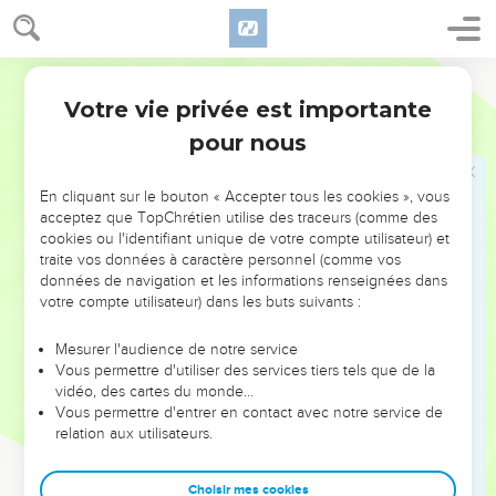
Elles viendront et verront ma gloire.
19
Je mettrai un signe parmi elles, Et j'enverrai leurs
Segond 1910
réchappés vers les nations, A Tarsis, à Pul et à Lud, qui tirent
Votre vie privée est importante
de l'arc, A Tubal et à Javan, Aux îles lointaines, Qui jamais
Esaïe
66
n'ont entendu parler de moi, Et qui n'ont pas vu ma gloire ; Et
pour nous
ils publieront ma gloire parmi les nations.
20
Ils amèneront tous vos frères du milieu de toutes les
En cliquant sur le bouton « Accepter tous les cookies », vous
acceptez que TopChrétien utilise des traceurs (comme des
nations, En offrande à l'Éternel, Sur des chevaux, des chars
cookies ou l'identifiant unique de votre compte utilisateur) et
et des litières, Sur des mulets et des dromadaires, A ma
traite vos données à caractère personnel (comme vos
montagne sainte, A Jérusalem, dit l'Éternel, Comme les
données de navigation et les informations renseignées dans
enfants d'Israël apportent leur offrande, Dans un vase pur, A
votre compte utilisateur) dans les buts suivants :
la maison de l'Éternel.
Mesurer l'audience de notre service
21
Et je prendrai aussi parmi eux Des sacrificateurs, des
Vous permettre d'utiliser des services tiers tels que de la
Lévites, dit l'Éternel.
vidéo, des cartes du monde…
Vous permettre d'entrer en contact avec notre service de
22
Car, comme les nouveaux cieux Et la nouvelle terre que je
relation aux utilisateurs.
vais créer Subsisteront devant moi, dit l'Éternel, Ainsi
subsisteront votre postérité et votre nom.
Choisir mes cookies