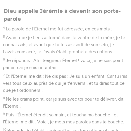
Dieu appelle Jérémie à devenir son porte-
parole
4
La parole de l'Éternel me fut adressée, en ces mots :
5
Avant que je t'eusse formé dans le ventre de ta mère, je te
connaissais, et avant que tu fusses sorti de son sein, je
t'avais consacré, je t'avais établi prophète des nations.
6
Je répondis : Ah ! Seigneur Éternel ! voici, je ne sais point
parler, car je suis un enfant.
7
Et l'Éternel me dit : Ne dis pas : Je suis un enfant. Car tu iras
vers tous ceux auprès de qui je t'enverrai, et tu diras tout ce
que je t'ordonnerai.
8
Ne les crains point, car je suis avec toi pour te délivrer, dit
l'Éternel.
9
Puis l'Éternel étendit sa main, et toucha ma bouche ; et
l'Éternel me dit : Voici, je mets mes paroles dans ta bouche.
10
Regarde, je t'établis aujourd'hui sur les nations et sur les