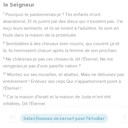
le Seigneur
7
Pourquoi te pardonnerais-je ? Tes enfants m'ont
abandonné, Et ils jurent par des dieux qui n'existent pas. J'ai
reçu leurs serments, et ils se livrent à l'adultère, Ils sont en
foule dans la maison de la prostituée.
8
Semblables à des chevaux bien nourris, qui courent çà et
là, Ils hennissent chacun après la femme de son prochain.
9
Ne châtierais-je pas ces choses-là, dit l'Éternel, Ne me
vengerais-je pas d'une pareille nation ?
10
Montez sur ses murailles, et abattez, Mais ne détruisez pas
entièrement ! Enlevez ses ceps Qui n'appartiennent point à
l'Éternel !
11
Car la maison d'Israël et la maison de Juda m'ont été
infidèles, Dit l'Éternel.
Les conséquences d'un abandon
Contenus
Versions
Commentaires
Strong
Dictionnaire
12
Ils renient l'Éternel, ils disent : Il n'existe pas ! Et le malheur