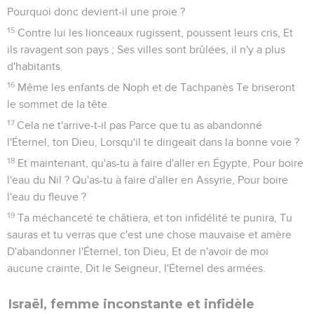
Pourquoi donc devient-il une proie ?
15
Contre lui les lionceaux rugissent, poussent leurs cris, Et
ils ravagent son pays ; Ses villes sont brûlées, il n'y a plus
d'habitants.
16
Même les enfants de Noph et de Tachpanès Te briseront
le sommet de la tête.
17
Cela ne t'arrive-t-il pas Parce que tu as abandonné
l'Éternel, ton Dieu, Lorsqu'il te dirigeait dans la bonne voie ?
18
Et maintenant, qu'as-tu à faire d'aller en Égypte, Pour boire
l'eau du Nil ? Qu'as-tu à faire d'aller en Assyrie, Pour boire
l'eau du fleuve ?
19
Ta méchanceté te châtiera, et ton infidélité te punira, Tu
sauras et tu verras que c'est une chose mauvaise et amère
D'abandonner l'Éternel, ton Dieu, Et de n'avoir de moi
aucune crainte, Dit le Seigneur, l'Éternel des armées.
Israël, femme inconstante et infidèle