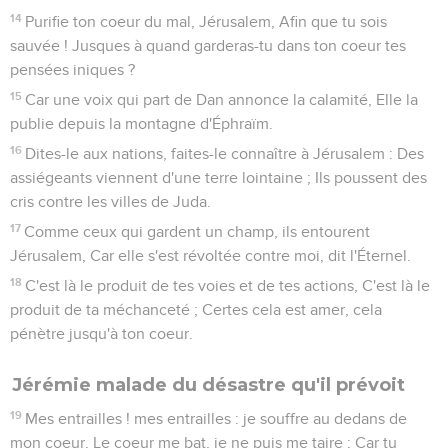
14
Purifie ton coeur du mal, Jérusalem, Afin que tu sois
sauvée ! Jusques à quand garderas-tu dans ton coeur tes
pensées iniques ?
15
Car une voix qui part de Dan annonce la calamité, Elle la
publie depuis la montagne d'Éphraïm.
16
Dites-le aux nations, faites-le connaître à Jérusalem : Des
assiégeants viennent d'une terre lointaine ; Ils poussent des
cris contre les villes de Juda.
17
Comme ceux qui gardent un champ, ils entourent
Jérusalem, Car elle s'est révoltée contre moi, dit l'Éternel.
18
C'est là le produit de tes voies et de tes actions, C'est là le
produit de ta méchanceté ; Certes cela est amer, cela
pénètre jusqu'à ton coeur.
Jérémie malade du désastre qu'il prévoit
19
Mes entrailles ! mes entrailles : je souffre au dedans de
mon coeur, Le coeur me bat, je ne puis me taire ; Car tu