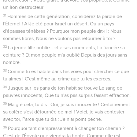
un lion destructeur.
31
Hommes de cette génération, considérez la parole de
l'Éternel ! Ai-je été pour Israël un désert, Ou un pays
d'épaisses ténèbres ? Pourquoi mon peuple dit-il : Nous
sommes libres, Nous ne voulons pas retourner à toi ?
32
La jeune fille oublie-t-elle ses ornements, La fiancée sa
ceinture ? Et mon peuple m'a oublié Depuis des jours sans
nombre.
33
Comme tu es habile dans tes voies pour chercher ce que
tu aimes ! C'est même au crime que tu les exerces.
34
Jusque sur les pans de ton habit se trouve Le sang de
pauvres innocents, Que tu n'as pas surpris faisant effraction.
35
Malgré cela, tu dis : Oui, je suis innocente ! Certainement
sa colère s'est détournée de moi ! Voici, je vais contester
avec toi, Parce que tu dis : Je n'ai point péché.
36
Pourquoi tant d'empressement à changer ton chemin ?
C'est de l'Égypte que viendra ta honte, Comme elle est