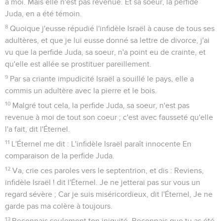
à moi. Mais elle n'est pas revenue. Et sa soeur, la perfide
Juda, en a été témoin.
8
Quoique j'eusse répudié l'infidèle Israël à cause de tous ses
adultères, et que je lui eusse donné sa lettre de divorce, j'ai
vu que la perfide Juda, sa soeur, n'a point eu de crainte, et
qu'elle est allée se prostituer pareillement.
9
Par sa criante impudicité Israël a souillé le pays, elle a
commis un adultère avec la pierre et le bois.
10
Malgré tout cela, la perfide Juda, sa soeur, n'est pas
revenue à moi de tout son coeur ; c'est avec fausseté qu'elle
l'a fait, dit l'Éternel.
11
L'Éternel me dit : L'infidèle Israël paraît innocente En
comparaison de la perfide Juda.
12
Va, crie ces paroles vers le septentrion, et dis : Reviens,
infidèle Israël ! dit l'Éternel. Je ne jetterai pas sur vous un
regard sévère ; Car je suis miséricordieux, dit l'Éternel, Je ne
garde pas ma colère à toujours.
13
Reconnais seulement ton iniquité, Reconnais que tu as été