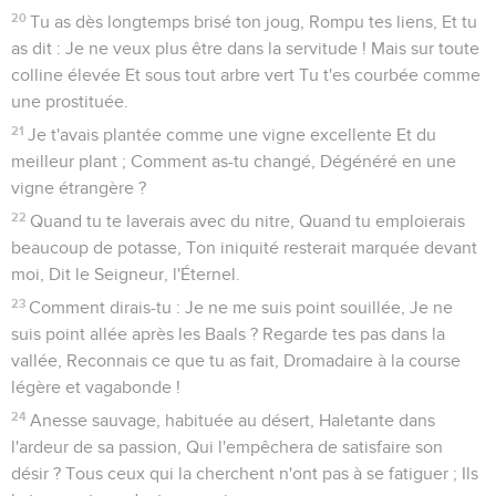
20
Tu as dès longtemps brisé ton joug, Rompu tes liens, Et tu
as dit : Je ne veux plus être dans la servitude ! Mais sur toute
colline élevée Et sous tout arbre vert Tu t'es courbée comme
une prostituée.
21
Je t'avais plantée comme une vigne excellente Et du
meilleur plant ; Comment as-tu changé, Dégénéré en une
vigne étrangère ?
22
Quand tu te laverais avec du nitre, Quand tu emploierais
beaucoup de potasse, Ton iniquité resterait marquée devant
moi, Dit le Seigneur, l'Éternel.
23
Comment dirais-tu : Je ne me suis point souillée, Je ne
suis point allée après les Baals ? Regarde tes pas dans la
vallée, Reconnais ce que tu as fait, Dromadaire à la course
légère et vagabonde !
24
Anesse sauvage, habituée au désert, Haletante dans
l'ardeur de sa passion, Qui l'empêchera de satisfaire son
désir ? Tous ceux qui la cherchent n'ont pas à se fatiguer ; Ils