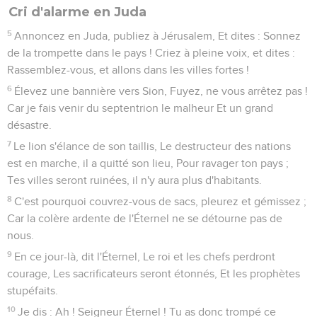
Cri d'alarme en Juda
5
Annoncez en Juda, publiez à Jérusalem, Et dites : Sonnez
de la trompette dans le pays ! Criez à pleine voix, et dites :
Rassemblez-vous, et allons dans les villes fortes !
6
Élevez une bannière vers Sion, Fuyez, ne vous arrêtez pas !
Car je fais venir du septentrion le malheur Et un grand
désastre.
7
Le lion s'élance de son taillis, Le destructeur des nations
est en marche, il a quitté son lieu, Pour ravager ton pays ;
Tes villes seront ruinées, il n'y aura plus d'habitants.
8
C'est pourquoi couvrez-vous de sacs, pleurez et gémissez ;
Car la colère ardente de l'Éternel ne se détourne pas de
nous.
9
En ce jour-là, dit l'Éternel, Le roi et les chefs perdront
courage, Les sacrificateurs seront étonnés, Et les prophètes
stupéfaits.
10
Je dis : Ah ! Seigneur Éternel ! Tu as donc trompé ce