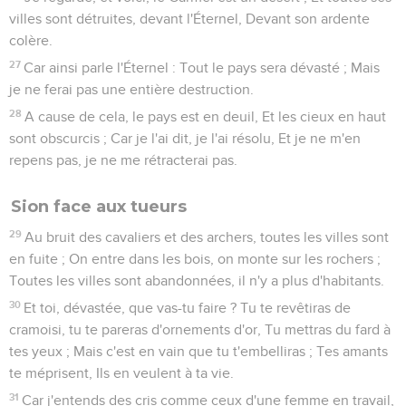
villes sont détruites, devant l'Éternel, Devant son ardente
colère.
27
Car ainsi parle l'Éternel : Tout le pays sera dévasté ; Mais
je ne ferai pas une entière destruction.
28
A cause de cela, le pays est en deuil, Et les cieux en haut
sont obscurcis ; Car je l'ai dit, je l'ai résolu, Et je ne m'en
repens pas, je ne me rétracterai pas.
Sion face aux tueurs
29
Au bruit des cavaliers et des archers, toutes les villes sont
en fuite ; On entre dans les bois, on monte sur les rochers ;
Toutes les villes sont abandonnées, il n'y a plus d'habitants.
30
Et toi, dévastée, que vas-tu faire ? Tu te revêtiras de
cramoisi, tu te pareras d'ornements d'or, Tu mettras du fard à
tes yeux ; Mais c'est en vain que tu t'embelliras ; Tes amants
te méprisent, Ils en veulent à ta vie.
31
Car j'entends des cris comme ceux d'une femme en travail,