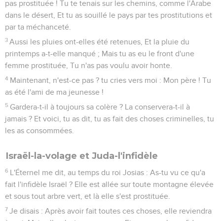
pas prostituée ! Tu te tenais sur les chemins, comme l'Arabe
dans le désert, Et tu as souillé le pays par tes prostitutions et
par ta méchanceté.
3
Aussi les pluies ont-elles été retenues, Et la pluie du
printemps a-t-elle manqué ; Mais tu as eu le front d'une
femme prostituée, Tu n'as pas voulu avoir honte.
4
Maintenant, n'est-ce pas ? tu cries vers moi : Mon père ! Tu
as été l'ami de ma jeunesse !
5
Gardera-t-il à toujours sa colère ? La conservera-t-il à
jamais ? Et voici, tu as dit, tu as fait des choses criminelles, tu
les as consommées.
Israël-la-volage et Juda-l'infidèle
6
L'Éternel me dit, au temps du roi Josias : As-tu vu ce qu'a
fait l'infidèle Israël ? Elle est allée sur toute montagne élevée
et sous tout arbre vert, et là elle s'est prostituée.
7
Je disais : Après avoir fait toutes ces choses, elle reviendra