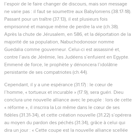
l’espoir de le faire changer de discours, mais son message
ne varie pas : il faut se soumettre aux Babyloniens (38.17-18).
Passant pour un traître (37.13), il est plusieurs fois
emprisonné et manque même de perdre la vie (ch.38).
Après la chute de Jérusalem, en 586, et la déportation de la
majorité de sa population, Nabuchodonosor nomme
Guedalia comme gouverneur. Celui-ci est assassiné et,
contre l’avis de Jérémie, les Judéens s’enfuient en Egypte.
Emmené de force, le prophète y dénoncera l’idolâtrie
persistante de ses compatriotes (ch.44).
Cependant, il y a une espérance (31.17) : le cœur de
l’homme, « tortueux et incurable » (17.9), sera guéri. Dieu
conclura une nouvelle alliance avec le peuple : lors de cette
« réforme », il inscrira la Loi même dans le cœur de ses
fidèles (31.31-34), et cette création nouvelle (31.22) s’opérera
au moyen du pardon des péchés (31.34), grâce à celui qui
dira un jour : « Cette coupe est la nouvelle alliance scellée