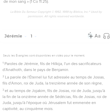
de mon sang » (1 Co 11.25).
La Bible Du Semeur Copyright © 1992, 1999 by Biblica, Inc.® Used by
permission. All rights reserved worldwide.
Jérémie
1
Seuls les Évangiles sont disponibles en vidéo pour le moment.
1
Paroles de Jérémie, fils de Hilkija, l'un des sacrificateurs
d'Anathoth, dans le pays de Benjamin.
2
La parole de l'Éternel lui fut adressée au temps de Josias,
fils d'Amon, roi de Juda, la treizième année de son règne,
3
et au temps de Jojakim, fils de Josias, roi de Juda, jusqu'à
la fin de la onzième année de Sédécias, fils de Josias, roi de
Juda, jusqu'à l'époque où Jérusalem fut emmenée en
captivité, au cinquième mois.