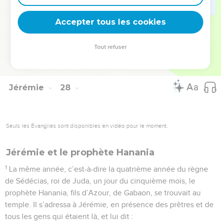
resteront jusqu’au jour où j’interviendrai pour les ramener ici
Accepter tous les cookies
même.” » Voilà ce que le Seigneur a déclaré.
© Société biblique française – Bibli’O, 1997, avec autorisation. Pour vous procurer
Tout refuser
une Bible imprimée, rendez-vous sur www.editionsbiblio.fr
Jérémie
28
Seuls les Évangiles sont disponibles en vidéo pour le moment.
Jérémie et le prophète Hanania
1
La même année, c’est-à-dire la quatrième année du règne
de Sédécias, roi de Juda, un jour du cinquième mois, le
prophète Hanania, fils d’Azour, de Gabaon, se trouvait au
temple. Il s’adressa à Jérémie, en présence des prêtres et de
tous les gens qui étaient là, et lui dit :