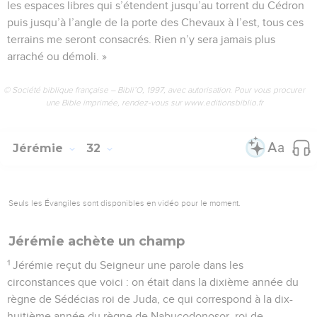
les espaces libres qui s’étendent jusqu’au torrent du Cédron
puis jusqu’à l’angle de la porte des Chevaux à l’est, tous ces
terrains me seront consacrés. Rien n’y sera jamais plus
arraché ou démoli. »
© Société biblique française – Bibli’O, 1997, avec autorisation. Pour vous procurer
une Bible imprimée, rendez-vous sur www.editionsbiblio.fr
Jérémie
32
Seuls les Évangiles sont disponibles en vidéo pour le moment.
Jérémie achète un champ
1
Jérémie reçut du Seigneur une parole dans les
circonstances que voici : on était dans la dixième année du
règne de Sédécias roi de Juda, ce qui correspond à la dix-
huitième année du règne de Nabucodonosor, roi de