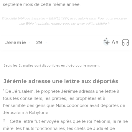
septième mois de cette même année.
© Société biblique française – Bibli’O, 1997, avec autorisation. Pour vous procurer
une Bible imprimée, rendez-vous sur www.editionsbiblio.fr
Jérémie
29
Seuls les Évangiles sont disponibles en vidéo pour le moment.
Jérémie adresse une lettre aux déportés
1
De Jérusalem, le prophète Jérémie adressa une lettre à
tous les conseillers, les prêtres, les prophètes et à
l’ensemble des gens que Nabucodonosor avait déportés de
Jérusalem à Babylone.
2
– Cette lettre fut envoyée après que le roi Yekonia, la reine
mère, les hauts fonctionnaires, les chefs de Juda et de