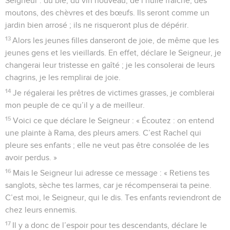
Seigneur : du blé, du vin nouveau, de l’huile fraîche, des
moutons, des chèvres et des bœufs. Ils seront comme un
jardin bien arrosé ; ils ne risqueront plus de dépérir.
13
Alors les jeunes filles danseront de joie, de même que les
jeunes gens et les vieillards. En effet, déclare le Seigneur, je
changerai leur tristesse en gaîté ; je les consolerai de leurs
chagrins, je les remplirai de joie.
14
Je régalerai les prêtres de victimes grasses, je comblerai
mon peuple de ce qu’il y a de meilleur.
15
Voici ce que déclare le Seigneur : « Écoutez : on entend
une plainte à Rama, des pleurs amers. C’est Rachel qui
pleure ses enfants ; elle ne veut pas être consolée de les
avoir perdus. »
16
Mais le Seigneur lui adresse ce message : « Retiens tes
sanglots, sèche tes larmes, car je récompenserai ta peine.
C’est moi, le Seigneur, qui le dis. Tes enfants reviendront de
chez leurs ennemis.
17
Il y a donc de l’espoir pour tes descendants, déclare le