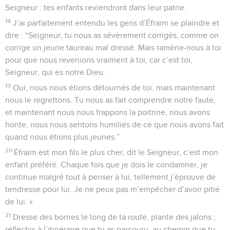
Seigneur : tes enfants reviendront dans leur patrie.
18
J’ai parfaitement entendu les gens d’Éfraïm se plaindre et
dire : “Seigneur, tu nous as sévèrement corrigés, comme on
corrige un jeune taureau mal dressé. Mais ramène-nous à toi
pour que nous revenions vraiment à toi, car c’est toi,
Seigneur, qui es notre Dieu.
19
Oui, nous nous étions détournés de toi, mais maintenant
nous le regrettons. Tu nous as fait comprendre notre faute,
et maintenant nous nous frappons la poitrine, nous avons
honte, nous nous sentons humiliés de ce que nous avons fait
quand nous étions plus jeunes.”
20
Éfraïm est mon fils le plus cher, dit le Seigneur, c’est mon
enfant préféré. Chaque fois que je dois le condamner, je
continue malgré tout à penser à lui, tellement j’éprouve de
tendresse pour lui. Je ne peux pas m’empêcher d’avoir pitié
de lui. »
21
Dresse des bornes le long de ta route, plante des jalons ;
réfléchis à l’itinéraire que tu as parcouru, au chemin que tu