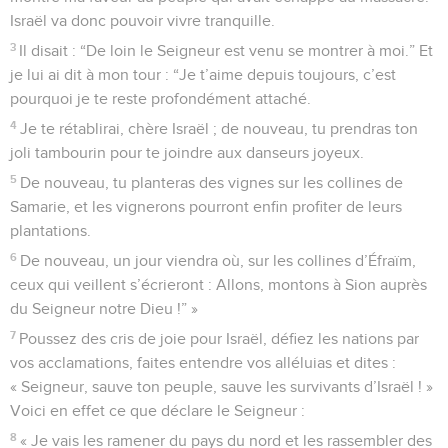
Israël va donc pouvoir vivre tranquille.
3
Il disait : “De loin le Seigneur est venu se montrer à moi.” Et
je lui ai dit à mon tour : “Je t’aime depuis toujours, c’est
pourquoi je te reste profondément attaché.
4
Je te rétablirai, chère Israël ; de nouveau, tu prendras ton
joli tambourin pour te joindre aux danseurs joyeux.
5
De nouveau, tu planteras des vignes sur les collines de
Samarie, et les vignerons pourront enfin profiter de leurs
plantations.
6
De nouveau, un jour viendra où, sur les collines d’Éfraïm,
ceux qui veillent s’écrieront : Allons, montons à Sion auprès
du Seigneur notre Dieu !” »
7
Poussez des cris de joie pour Israël, défiez les nations par
vos acclamations, faites entendre vos alléluias et dites :
« Seigneur, sauve ton peuple, sauve les survivants d’Israël ! »
Voici en effet ce que déclare le Seigneur :
8
« Je vais les ramener du pays du nord et les rassembler des