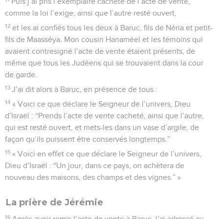
Puis j’ai pris l’exemplaire cacheté de l’acte de vente,
comme la loi l’exige, ainsi que l’autre resté ouvert,
12
et les ai confiés tous les deux à Baruc, fils de Néria et petit-
fils de Maasséya. Mon cousin Hanaméel et les témoins qui
avaient contresigné l’acte de vente étaient présents, de
même que tous les Judéens qui se trouvaient dans la cour
de garde.
13
J’ai dit alors à Baruc, en présence de tous :
14
« Voici ce que déclare le Seigneur de l’univers, Dieu
d’Israël : “Prends l’acte de vente cacheté, ainsi que l’autre,
qui est resté ouvert, et mets-les dans un vase d’argile, de
façon qu’ils puissent être conservés longtemps.”
15
« Voici en effet ce que déclare le Seigneur de l’univers,
Dieu d’Israël : “Un jour, dans ce pays, on achètera de
nouveau des maisons, des champs et des vignes.” »
La prière de Jérémie
16
Après avoir remis l’acte de vente à Baruc, j’ai adressé au