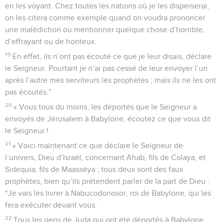
en les voyant. Chez toutes les nations où je les disperserai,
on les citera comme exemple quand on voudra prononcer
une malédiction ou mentionner quelque chose d’horrible,
d’effrayant ou de honteux.
19
En effet, ils n’ont pas écouté ce que je leur disais, déclare
le Seigneur. Pourtant je n’ai pas cessé de leur envoyer l’un
après l’autre mes serviteurs les prophètes ; mais ils ne les ont
pas écoutés.”
20
« Vous tous du moins, les déportés que le Seigneur a
envoyés de Jérusalem à Babylone, écoutez ce que vous dit
le Seigneur !
21
« Voici maintenant ce que déclare le Seigneur de
l’univers, Dieu d’Israël, concernant Ahab, fils de Colaya, et
Sidequia, fils de Maasséya ; tous deux sont des faux
prophètes, bien qu’ils prétendent parler de la part de Dieu :
“Je vais les livrer à Nabucodonosor, roi de Babylone, qui les
fera exécuter devant vous.
22
Tous les gens de Juda qui ont été déportés à Babylone