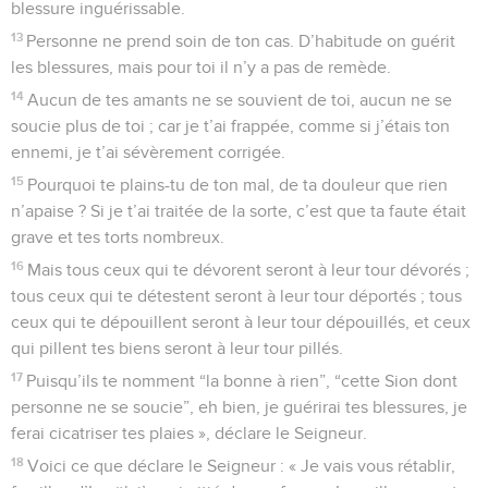
blessure inguérissable.
13
Personne ne prend soin de ton cas. D’habitude on guérit
les blessures, mais pour toi il n’y a pas de remède.
14
Aucun de tes amants ne se souvient de toi, aucun ne se
soucie plus de toi ; car je t’ai frappée, comme si j’étais ton
ennemi, je t’ai sévèrement corrigée.
15
Pourquoi te plains-tu de ton mal, de ta douleur que rien
n’apaise ? Si je t’ai traitée de la sorte, c’est que ta faute était
grave et tes torts nombreux.
16
Mais tous ceux qui te dévorent seront à leur tour dévorés ;
tous ceux qui te détestent seront à leur tour déportés ; tous
ceux qui te dépouillent seront à leur tour dépouillés, et ceux
qui pillent tes biens seront à leur tour pillés.
17
Puisqu’ils te nomment “la bonne à rien”, “cette Sion dont
personne ne se soucie”, eh bien, je guérirai tes blessures, je
ferai cicatriser tes plaies », déclare le Seigneur.
18
Voici ce que déclare le Seigneur : « Je vais vous rétablir,