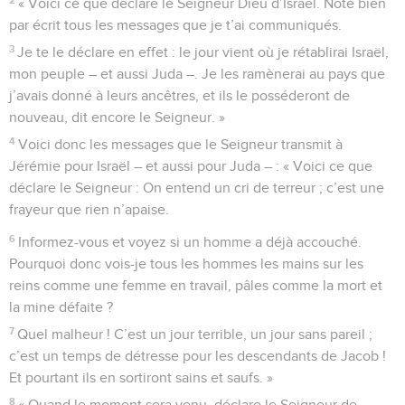
« Voici ce que déclare le Seigneur Dieu d’Israël. Note bien
par écrit tous les messages que je t’ai communiqués.
3
Je te le déclare en effet : le jour vient où je rétablirai Israël,
mon peuple – et aussi Juda –. Je les ramènerai au pays que
j’avais donné à leurs ancêtres, et ils le posséderont de
nouveau, dit encore le Seigneur. »
4
Voici donc les messages que le Seigneur transmit à
Jérémie pour Israël – et aussi pour Juda – : « Voici ce que
déclare le Seigneur : On entend un cri de terreur ; c’est une
frayeur que rien n’apaise.
6
Informez-vous et voyez si un homme a déjà accouché.
Pourquoi donc vois-je tous les hommes les mains sur les
reins comme une femme en travail, pâles comme la mort et
la mine défaite ?
7
Quel malheur ! C’est un jour terrible, un jour sans pareil ;
c’est un temps de détresse pour les descendants de Jacob !
Et pourtant ils en sortiront sains et saufs. »
8
« Quand le moment sera venu, déclare le Seigneur de