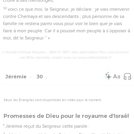
croire à des mensonges,
32
voici ce que moi, le Seigneur, je déclare : je vais intervenir
contre Chemaya et ses descendants ; plus personne de sa
famille ne restera parmi vous pour voir le bien que je vais
faire à mon peuple. Car il a poussé mon peuple à s’opposer à
moi, dit le Seigneur.” »
© Société biblique française – Bibli’O, 1997, avec autorisation. Pour vous procurer
une Bible imprimée, rendez-vous sur www.editionsbiblio.fr
Jérémie
30
Seuls les Évangiles sont disponibles en vidéo pour le moment.
Promesses de Dieu pour le royaume d'Israël
1
Jérémie reçut du Seigneur cette parole :
2