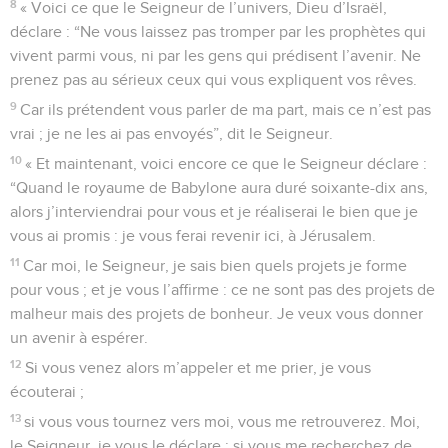
8
« Voici ce que le Seigneur de l’univers, Dieu d’Israël,
déclare : “Ne vous laissez pas tromper par les prophètes qui
vivent parmi vous, ni par les gens qui prédisent l’avenir. Ne
prenez pas au sérieux ceux qui vous expliquent vos rêves.
9
Car ils prétendent vous parler de ma part, mais ce n’est pas
vrai ; je ne les ai pas envoyés”, dit le Seigneur.
10
« Et maintenant, voici encore ce que le Seigneur déclare :
“Quand le royaume de Babylone aura duré soixante-dix ans,
alors j’interviendrai pour vous et je réaliserai le bien que je
vous ai promis : je vous ferai revenir ici, à Jérusalem.
11
Car moi, le Seigneur, je sais bien quels projets je forme
pour vous ; et je vous l’affirme : ce ne sont pas des projets de
malheur mais des projets de bonheur. Je veux vous donner
un avenir à espérer.
12
Si vous venez alors m’appeler et me prier, je vous
écouterai ;
13
si vous vous tournez vers moi, vous me retrouverez. Moi,
le Seigneur, je vous le déclare : si vous me recherchez de