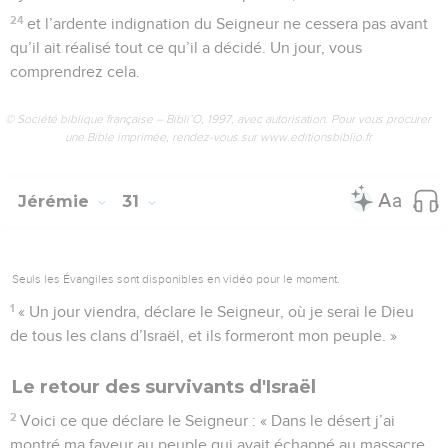
24
et l’ardente indignation du Seigneur ne cessera pas avant
qu’il ait réalisé tout ce qu’il a décidé. Un jour, vous
comprendrez cela.
© Société biblique française – Bibli’O, 1997, avec autorisation. Pour vous procurer
une Bible imprimée, rendez-vous sur www.editionsbiblio.fr
Jérémie
31
Seuls les Évangiles sont disponibles en vidéo pour le moment.
1
« Un jour viendra, déclare le Seigneur, où je serai le Dieu
de tous les clans d’Israël, et ils formeront mon peuple. »
Le retour des survivants d'Israël
2
Voici ce que déclare le Seigneur : « Dans le désert j’ai
montré ma faveur au peuple qui avait échappé au massacre.