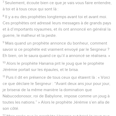
7
Seulement, écoute bien ce que je vais vous faire entendre,
à toi et à tous ceux qui sont là :
8
Il y a eu des prophètes longtemps avant toi et avant moi.
Ces prophètes ont adressé leurs messages à de grands pays
et à d’importants royaumes, et ils ont annoncé en général la
guerre, le malheur et la peste.
9
Mais quand un prophète annonce du bonheur, comment
savoir si ce prophète est vraiment envoyé par le Seigneur ?
Eh bien, on le saura quand ce qu’il a annoncé se réalisera. »
10
Alors le prophète Hanania prit le joug que le prophète
Jérémie portait sur les épaules, et le brisa.
11
Puis il dit en présence de tous ceux qui étaient là : « Voici
ce que déclare le Seigneur : “Avant deux ans jour pour jour,
je briserai de la même manière la domination que
Nabucodonosor, roi de Babylone, impose comme un joug à
toutes les nations.” » Alors le prophète Jérémie s’en alla de
son côté.
12