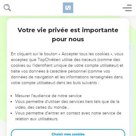
il que cette ville devienne un tas de ruines ?” »
18
Jérémie ajouta : « Si ces gens sont vraiment des
prophètes, s’ils sont vraiment chargés d’un message de la
Français Courant
part du Seigneur, eh bien, qu’ils supplient plutôt le Seigneur
Votre vie privée est importante
Jérémie
27
de l’univers de ne pas laisser partir à Babylone les objets
pour nous
précieux qui restent encore dans le temple, dans le palais du
roi de Juda ou dans la ville.
En cliquant sur le bouton « Accepter tous les cookies », vous
19
En effet, le Seigneur a quelque chose à déclarer au sujet
acceptez que TopChrétien utilise des traceurs (comme des
des colonnes, de la grande cuve, des bassins roulants et de
cookies ou l'identifiant unique de votre compte utilisateur) et
traite vos données à caractère personnel (comme vos
tous les autres objets qui restent encore à Jérusalem.
données de navigation et les informations renseignées dans
20
– Nabucodonosor, roi de Babylone, ne les avait pas
votre compte utilisateur) dans les buts suivants :
emportés de Jérusalem à Babylone quand il avait emmené
Yekonia, fils de Joaquim et roi de Juda, avec tous les nobles
Mesurer l'audience de notre service
Vous permettre d'utiliser des services tiers tels que de la
de Jérusalem et de Juda. –
vidéo, des cartes du monde…
21
Voici donc ce que déclare le Seigneur de l’univers, Dieu
Vous permettre d'entrer en contact avec notre service de
relation aux utilisateurs.
d’Israël, au sujet des objets précieux qui restent dans le
temple, dans le palais du roi de Juda ou à Jérusalem :
Choisir mes cookies
22
“Tous ces objets seront emmenés à Babylone, et ils y