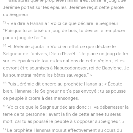
Mais après que le prophète Hanania eut brisé le joug que
Jérémie portait sur les épaules, Jérémie reçut cette parole
du Seigneur :
13
« Va dire à Hanania : Voici ce que déclare le Seigneur :
“Puisque tu as brisé un joug de bois, tu devras le remplacer
par un joug de fer.” »
14
Et Jérémie ajouta : « Voici en effet ce que déclare le
Seigneur de l’univers, Dieu d’Israël : “Je place un joug de fer
sur les épaules de toutes les nations de cette région ; elles
devront être soumises à Nabucodonosor, roi de Babylone. Je
lui soumettrai même les bêtes sauvages.” »
15
Puis Jérémie dit encore au prophète Hanania : « Écoute
bien, Hanania : le Seigneur ne t’a pas envoyé ; tu as poussé
ce peuple à croire à des mensonges.
16
Voici ce que le Seigneur déclare donc : il va débarrasser la
terre de ta personne ; avant la fin de cette année tu seras
mort, car tu as poussé le peuple à s’opposer au Seigneur. »
17
Le prophète Hanania mourut effectivement au cours du