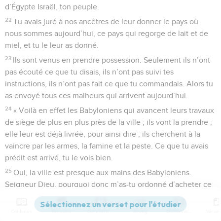
d’Égypte Israël, ton peuple.
22
Tu avais juré à nos ancêtres de leur donner le pays où
nous sommes aujourd’hui, ce pays qui regorge de lait et de
miel, et tu le leur as donné.
23
Ils sont venus en prendre possession. Seulement ils n’ont
pas écouté ce que tu disais, ils n’ont pas suivi tes
instructions, ils n’ont pas fait ce que tu commandais. Alors tu
as envoyé tous ces malheurs qui arrivent aujourd’hui.
24
« Voilà en effet les Babyloniens qui avancent leurs travaux
de siège de plus en plus près de la ville ; ils vont la prendre ;
elle leur est déjà livrée, pour ainsi dire ; ils cherchent à la
vaincre par les armes, la famine et la peste. Ce que tu avais
prédit est arrivé, tu le vois bien.
25
Oui, la ville est presque aux mains des Babyloniens.
Seigneur Dieu, pourquoi donc m’as-tu ordonné d’acheter ce
champ et de le payer comptant devant témoins ? »
Contenus
Versions
Commentaires
Strong
Dictionnaire