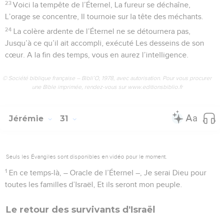
23
Voici la tempête de l’Éternel, La fureur se déchaîne,
L’orage se concentre, Il tournoie sur la tête des méchants.
24
La colère ardente de l’Éternel ne se détournera pas,
Jusqu’à ce qu’il ait accompli, exécuté Les desseins de son
cœur. A la fin des temps, vous en aurez l’intelligence.
© Société biblique française – Bibli’O, 1978, avec autorisation. Pour vous procurer
une Bible imprimée, rendez-vous sur www.editionsbiblio.fr
Jérémie
31
Seuls les Évangiles sont disponibles en vidéo pour le moment.
1
En ce temps-là, – Oracle de l’Éternel –, Je serai Dieu pour
toutes les familles d’Israël, Et ils seront mon peuple.
Le retour des survivants d'Israël