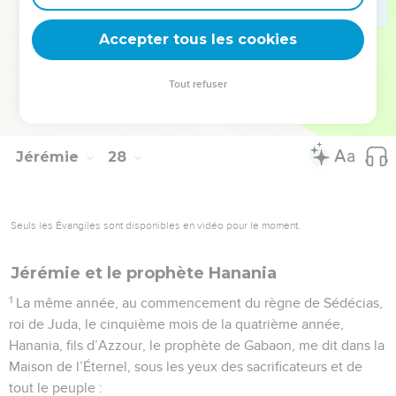
jour où j’interviendrai pour eux, – oracle de l’Éternel –, où je
Accepter tous les cookies
les ferai remonter et revenir dans ce lieu.
© Société biblique française – Bibli’O, 1978, avec autorisation. Pour vous procurer
Tout refuser
une Bible imprimée, rendez-vous sur www.editionsbiblio.fr
Jérémie
28
Seuls les Évangiles sont disponibles en vidéo pour le moment.
Jérémie et le prophète Hanania
1
La même année, au commencement du règne de Sédécias,
roi de Juda, le cinquième mois de la quatrième année,
Hanania, fils d’Azzour, le prophète de Gabaon, me dit dans la
Maison de l’Éternel, sous les yeux des sacrificateurs et de
tout le peuple :