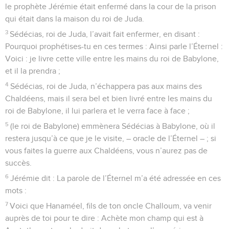
le prophète Jérémie était enfermé dans la cour de la prison
qui était dans la maison du roi de Juda.
3
Sédécias, roi de Juda, l’avait fait enfermer, en disant :
Pourquoi prophétises-tu en ces termes : Ainsi parle l’Éternel :
Voici : je livre cette ville entre les mains du roi de Babylone,
et il la prendra ;
4
Sédécias, roi de Juda, n’échappera pas aux mains des
Chaldéens, mais il sera bel et bien livré entre les mains du
roi de Babylone, il lui parlera et le verra face à face ;
5
(le roi de Babylone) emmènera Sédécias à Babylone, où il
restera jusqu’à ce que je le visite, – oracle de l’Éternel – ; si
vous faites la guerre aux Chaldéens, vous n’aurez pas de
succès.
6
Jérémie dit : La parole de l’Éternel m’a été adressée en ces
mots :
7
Voici que Hanaméel, fils de ton oncle Challoum, va venir
auprès de toi pour te dire : Achète mon champ qui est à