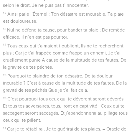
selon le droit, Je ne puis pas t’innocenter.
12
Ainsi parle l’Éternel : Ton désastre est incurable, Ta plaie
est douloureuse.
13
Nul ne défend ta cause, pour bander ta plaie ; De remède
efficace, il n’en est pas pour toi.
14
Tous ceux qui t’aimaient t’oublient, Ils ne te recherchent
plus ; Car je t’ai frappée comme frappe un ennemi, Je t’ai
cruellement punie A cause de la multitude de tes fautes, De
la gravité de tes péchés.
15
Pourquoi te plaindre de ton désastre, De ta douleur
incurable ? C’est à cause de la multitude de tes fautes, De la
gravité de tes péchés Que je t’ai fait cela.
16
C’est pourquoi tous ceux qui te dévorent seront dévorés,
Et tous tes adversaires, tous, iront en captivité ; Ceux qui te
saccagent seront saccagés, Et j’abandonnerai au pillage tous
ceux qui te pillent.
17
Car je te rétablirai, Je te guérirai de tes plaies, – Oracle de