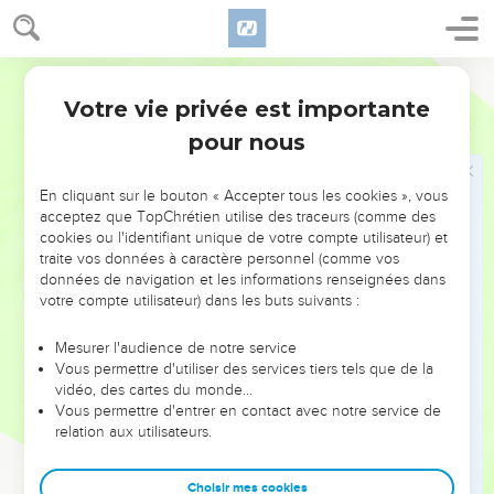
17
Ne les écoutez pas, servez le roi de Babylone, et vous
vivrez. Pourquoi cette ville deviendrait-elle une ruine ?
18
S’ils sont prophètes et si la parole de l’Éternel est avec
Segond 1978 (Colombe)
eux, qu’ils intercèdent donc auprès de l’Éternel des armées
Votre vie privée est importante
Jérémie
27
pour que les objets qui restent dans la Maison de l’Éternel,
pour nous
dans la maison du roi de Juda et dans Jérusalem, ne s’en
aillent pas à Babylone.
En cliquant sur le bouton « Accepter tous les cookies », vous
19
Car ainsi parle l’Éternel des armées au sujet des colonnes,
acceptez que TopChrétien utilise des traceurs (comme des
de la Mer, des bases, et des autres objets qui sont restés
cookies ou l'identifiant unique de votre compte utilisateur) et
traite vos données à caractère personnel (comme vos
dans cette ville,
données de navigation et les informations renseignées dans
20
qui n’ont pas été enlevés par Neboukadnetsar, roi de
votre compte utilisateur) dans les buts suivants :
Babylone, lorsqu’il déporta de Jérusalem à Babylone
Yekonia, fils de Yehoyaqim, roi de Juda, et tous les notables
Mesurer l'audience de notre service
Vous permettre d'utiliser des services tiers tels que de la
de Juda et de Jérusalem ;
vidéo, des cartes du monde…
21
ainsi parle l’Éternel des armées, le Dieu d’Israël, au sujet
Vous permettre d'entrer en contact avec notre service de
relation aux utilisateurs.
des objets qui restent dans la Maison de l’Éternel, dans la
maison du roi de Juda et dans Jérusalem :
Choisir mes cookies
22
Ils seront emportés à Babylone et ils y resteront jusqu’au