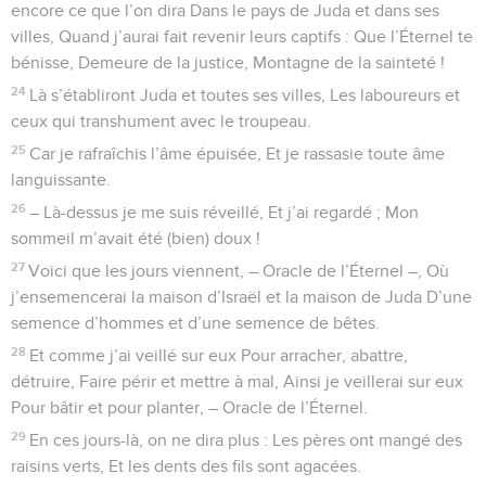
encore ce que l’on dira Dans le pays de Juda et dans ses
villes, Quand j’aurai fait revenir leurs captifs : Que l’Éternel te
bénisse, Demeure de la justice, Montagne de la sainteté !
24
Là s’établiront Juda et toutes ses villes, Les laboureurs et
ceux qui transhument avec le troupeau.
25
Car je rafraîchis l’âme épuisée, Et je rassasie toute âme
languissante.
26
– Là-dessus je me suis réveillé, Et j’ai regardé ; Mon
sommeil m’avait été (bien) doux !
27
Voici que les jours viennent, – Oracle de l’Éternel –, Où
j’ensemencerai la maison d’Israël et la maison de Juda D’une
semence d’hommes et d’une semence de bêtes.
28
Et comme j’ai veillé sur eux Pour arracher, abattre,
détruire, Faire périr et mettre à mal, Ainsi je veillerai sur eux
Pour bâtir et pour planter, – Oracle de l’Éternel.
29
En ces jours-là, on ne dira plus : Les pères ont mangé des
raisins verts, Et les dents des fils sont agacées.