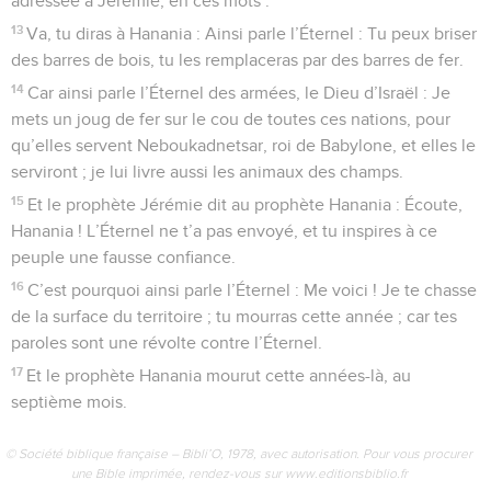
adressée à Jérémie, en ces mots :
13
Va, tu diras à Hanania : Ainsi parle l’Éternel : Tu peux briser
des barres de bois, tu les remplaceras par des barres de fer.
14
Car ainsi parle l’Éternel des armées, le Dieu d’Israël : Je
mets un joug de fer sur le cou de toutes ces nations, pour
qu’elles servent Neboukadnetsar, roi de Babylone, et elles le
serviront ; je lui livre aussi les animaux des champs.
15
Et le prophète Jérémie dit au prophète Hanania : Écoute,
Hanania ! L’Éternel ne t’a pas envoyé, et tu inspires à ce
peuple une fausse confiance.
16
C’est pourquoi ainsi parle l’Éternel : Me voici ! Je te chasse
de la surface du territoire ; tu mourras cette année ; car tes
paroles sont une révolte contre l’Éternel.
17
Et le prophète Hanania mourut cette années-là, au
septième mois.
© Société biblique française – Bibli’O, 1978, avec autorisation. Pour vous procurer
une Bible imprimée, rendez-vous sur www.editionsbiblio.fr