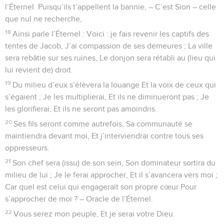
l’Éternel. Puisqu’ils t’appellent la bannie, – C’est Sion – celle
que nul ne recherche,
18
Ainsi parle l’Éternel : Voici : je fais revenir les captifs des
tentes de Jacob, J’ai compassion de ses demeures ; La ville
sera rebâtie sur ses ruines, Le donjon sera rétabli au (lieu qui
lui revient de) droit.
19
Du milieu d’eux s’élèvera la louange Et la voix de ceux qui
s’égaient ; Je les multiplierai, Et ils ne diminueront pas ; Je
les glorifierai, Et ils ne seront pas amoindris.
20
Ses fils seront comme autrefois, Sa communauté se
maintiendra devant moi, Et j’interviendrai contre tous ses
oppresseurs.
21
Son chef sera (issu) de son sein, Son dominateur sortira du
milieu de lui ; Je le ferai approcher, Et il s’avancera vers moi ;
Car quel est celui qui engagerait son propre cœur Pour
s’approcher de moi ? – Oracle de l’Éternel.
22
Vous serez mon peuple, Et je serai votre Dieu.