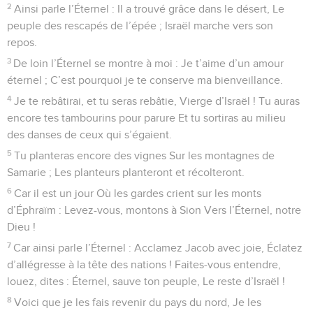
2
Ainsi parle l’Éternel : Il a trouvé grâce dans le désert, Le
peuple des rescapés de l’épée ; Israël marche vers son
repos.
3
De loin l’Éternel se montre à moi : Je t’aime d’un amour
éternel ; C’est pourquoi je te conserve ma bienveillance.
4
Je te rebâtirai, et tu seras rebâtie, Vierge d’Israël ! Tu auras
encore tes tambourins pour parure Et tu sortiras au milieu
des danses de ceux qui s’égaient.
5
Tu planteras encore des vignes Sur les montagnes de
Samarie ; Les planteurs planteront et récolteront.
6
Car il est un jour Où les gardes crient sur les monts
d’Éphraïm : Levez-vous, montons à Sion Vers l’Éternel, notre
Dieu !
7
Car ainsi parle l’Éternel : Acclamez Jacob avec joie, Éclatez
d’allégresse à la tête des nations ! Faites-vous entendre,
louez, dites : Éternel, sauve ton peuple, Le reste d’Israël !
8
Voici que je les fais revenir du pays du nord, Je les