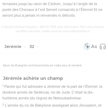
terrasses jusqu’au ravin de Cédron, Jusqu’à l’angle de la
porte des Chevaux à l’est Seront consacrés à l’Éternel Et ne
seront plus à jamais ni renversés ni détruits.
© Société biblique française – Bibli’O, 1978, avec autorisation. Pour vous procurer
une Bible imprimée, rendez-vous sur www.editionsbiblio.fr
Jérémie
32
Seuls les Évangiles sont disponibles en vidéo pour le moment.
Jérémie achète un champ
1
Parole qui fut adressée à Jérémie de la part de l’Éternel, la
dixième année de Sédécias, roi de Juda. C’était la dix-
huitième année (du règne) de Neboukadnetsar.
2
L’armée du roi de Babylone assiégeait alors Jérusalem, et