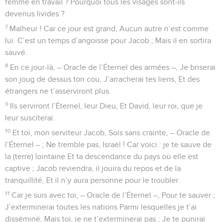
femme en travail ? Pourquoi tous les visages sont-ils
devenus livides ?
7
Malheur ! Car ce jour est grand, Aucun autre n’est comme
lui. C’est un temps d’angoisse pour Jacob ; Mais il en sortira
sauvé.
8
En ce jour-là, – Oracle de l’Éternel des armées –, Je briserai
son joug de dessus ton cou, J’arracherai tes liens, Et des
étrangers ne t’asserviront plus.
9
Ils serviront l’Éternel, leur Dieu, Et David, leur roi, que je
leur susciterai.
10
Et toi, mon serviteur Jacob, Sois sans crainte, – Oracle de
l’Éternel – ; Ne tremble pas, Israël ! Car voici : je te sauve de
la (terre) lointaine Et ta descendance du pays où elle est
captive ; Jacob reviendra, il jouira du repos et de la
tranquillité, Et il n’y aura personne pour le troubler.
11
Car je suis avec toi, – Oracle de l’Éternel –, Pour te sauver ;
J’exterminerai toutes les nations Parmi lesquelles je t’ai
disséminé, Mais toi, je ne t’exterminerai pas ; Je te punirai