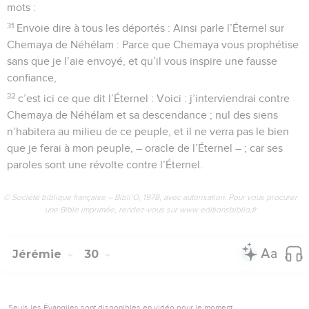
mots :
31
Envoie dire à tous les déportés : Ainsi parle l’Éternel sur
Chemaya de Néhélam : Parce que Chemaya vous prophétise
sans que je l’aie envoyé, et qu’il vous inspire une fausse
confiance,
32
c’est ici ce que dit l’Éternel : Voici : j’interviendrai contre
Chemaya de Néhélam et sa descendance ; nul des siens
n’habitera au milieu de ce peuple, et il ne verra pas le bien
que je ferai à mon peuple, – oracle de l’Éternel – ; car ses
paroles sont une révolte contre l’Éternel.
© Société biblique française – Bibli’O, 1978, avec autorisation. Pour vous procurer
une Bible imprimée, rendez-vous sur www.editionsbiblio.fr
Jérémie
30
Seuls les Évangiles sont disponibles en vidéo pour le moment.