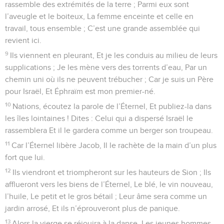
rassemble des extrémités de la terre ; Parmi eux sont
l’aveugle et le boiteux, La femme enceinte et celle en
travail, tous ensemble ; C’est une grande assemblée qui
revient ici.
9
Ils viennent en pleurant, Et je les conduis au milieu de leurs
supplications ; Je les mène vers des torrents d’eau, Par un
chemin uni où ils ne peuvent trébucher ; Car je suis un Père
pour Israël, Et Éphraïm est mon premier-né.
10
Nations, écoutez la parole de l’Éternel, Et publiez-la dans
les îles lointaines ! Dites : Celui qui a dispersé Israël le
rassemblera Et il le gardera comme un berger son troupeau.
11
Car l’Éternel libère Jacob, Il le rachète de la main d’un plus
fort que lui.
12
Ils viendront et triompheront sur les hauteurs de Sion ; Ils
afflueront vers les biens de l’Éternel, Le blé, le vin nouveau,
l’huile, Le petit et le gros bétail ; Leur âme sera comme un
jardin arrosé, Et ils n’éprouveront plus de panique.
13
Alors la vierge se réjouira à la danse, Les jeunes hommes