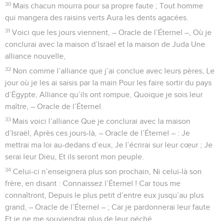
30
Mais chacun mourra pour sa propre faute ; Tout homme
qui mangera des raisins verts Aura les dents agacées.
31
Voici que les jours viennent, – Oracle de l’Éternel –, Où je
conclurai avec la maison d’Israël et la maison de Juda Une
alliance nouvelle,
32
Non comme l’alliance que j’ai conclue avec leurs pères, Le
jour où je les ai saisis par la main Pour les faire sortir du pays
d’Égypte, Alliance qu’ils ont rompue, Quoique je sois leur
maître, – Oracle de l’Éternel.
33
Mais voici l’alliance Que je conclurai avec la maison
d’Israël, Après ces jours-là, – Oracle de l’Éternel – : Je
mettrai ma loi au-dedans d’eux, Je l’écrirai sur leur cœur ; Je
serai leur Dieu, Et ils seront mon peuple.
34
Celui-ci n’enseignera plus son prochain, Ni celui-là son
frère, en disant : Connaissez l’Éternel ! Car tous me
connaîtront, Depuis le plus petit d’entre eux jusqu’au plus
grand, – Oracle de l’Éternel – ; Car je pardonnerai leur faute
Et je ne me souviendrai plus de leur péché.