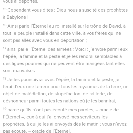
vous ai déportés.
15
Cependant vous dites : Dieu nous a suscité des prophètes
à Babylone !
16
Ainsi parle l’Éternel au roi installé sur le trône de David, à
tout le peuple installé dans cette ville, à vos frères qui ne
sont pas allés avec vous en déportation ;
17
ainsi parle l’Éternel des armées : Voici : j’envoie parmi eux
l’épée, la famine et la peste et je les rendrai semblables à
des figues pourries qui ne peuvent être mangées tant elles
sont mauvaises.
18
Je les poursuivrai avec l’épée, la famine et la peste, je
ferai d’eux une terreur pour tous les royaumes de la terre, un
objet de malédiction, de stupéfaction, de raillerie, de
déshonneur parmi toutes les nations où je les bannirai,
19
parce qu’ils n’ont pas écouté mes paroles, – oracle de
l’Éternel –, eux à qui j’ai envoyé mes serviteurs les
prophètes, à qui je les ai envoyés dès le matin ; vous n’avez
pas écouté, – oracle de l’Éternel.