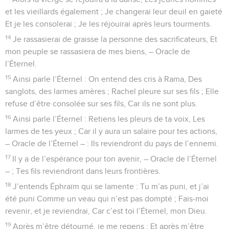
et les vieillards également ; Je changerai leur deuil en gaieté
Et je les consolerai ; Je les réjouirai après leurs tourments.
14
Je rassasierai de graisse la personne des sacrificateurs, Et
mon peuple se rassasiera de mes biens, – Oracle de
l’Éternel.
15
Ainsi parle l’Éternel : On entend des cris à Rama, Des
sanglots, des larmes amères ; Rachel pleure sur ses fils ; Elle
refuse d’être consolée sur ses fils, Car ils ne sont plus.
16
Ainsi parle l’Éternel : Retiens les pleurs de ta voix, Les
larmes de tes yeux ; Car il y aura un salaire pour tes actions,
– Oracle de l’Éternel – : Ils reviendront du pays de l’ennemi.
17
Il y a de l’espérance pour ton avenir, – Oracle de l’Éternel
– ; Tes fils reviendront dans leurs frontières.
18
J’entends Éphraïm qui se lamente : Tu m’as puni, et j’ai
été puni Comme un veau qui n’est pas dompté ; Fais-moi
revenir, et je reviendrai, Car c’est toi l’Éternel, mon Dieu.
19
Après m’être détourné, je me repens ; Et après m’être