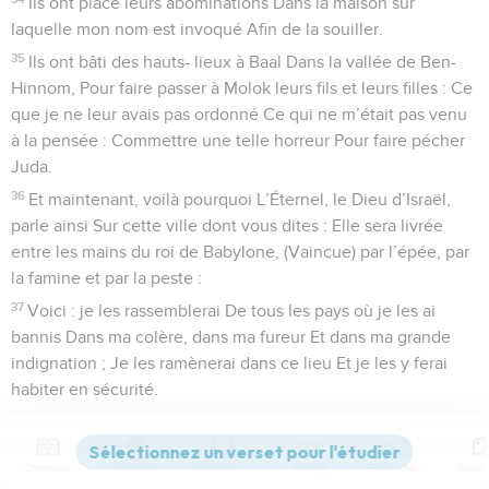
Ils ont placé leurs abominations Dans la maison sur
laquelle mon nom est invoqué Afin de la souiller.
35
Ils ont bâti des hauts- lieux à Baal Dans la vallée de Ben-
Hinnom, Pour faire passer à Molok leurs fils et leurs filles : Ce
que je ne leur avais pas ordonné Ce qui ne m’était pas venu
à la pensée : Commettre une telle horreur Pour faire pécher
Juda.
36
Et maintenant, voilà pourquoi L’Éternel, le Dieu d’Israël,
parle ainsi Sur cette ville dont vous dites : Elle sera livrée
entre les mains du roi de Babylone, (Vaincue) par l’épée, par
la famine et par la peste :
37
Voici : je les rassemblerai De tous les pays où je les ai
bannis Dans ma colère, dans ma fureur Et dans ma grande
indignation ; Je les ramènerai dans ce lieu Et je les y ferai
habiter en sécurité.
38
Ils seront mon peuple, Et je serai leur Dieu.
39
Je leur donnerai un même cœur Et une même conduite,
Contenus
Versions
Commentaires
Strong
Dictionnaire
Afin qu’ils me craignent toujours, Pour leur bonheur et celui