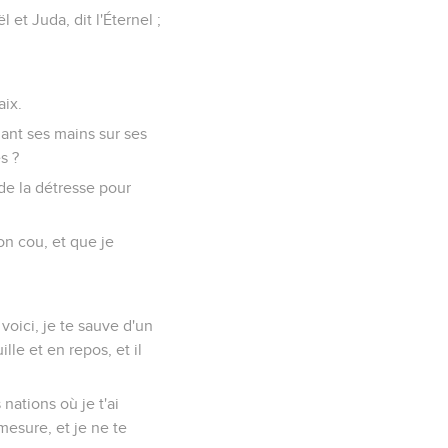
l et Juda, dit l'Éternel ;
aix.
ant ses mains sur ses
s ?
 de la détresse pour
ton cou, et que je
r voici, je te sauve d'un
lle et en repos, et il
 nations où je t'ai
 mesure, et je ne te