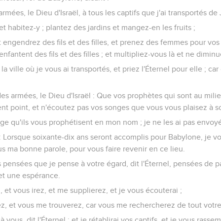
 armées, le Dieu d'Israël, à tous les captifs que j'ai transportés 
t habitez-y ; plantez des jardins et mangez-en les fruits ;
ngendrez des fils et des filles, et prenez des femmes pour vos fi
enfantent des fils et des filles ; et multipliez-vous là et ne dimin
la ville où je vous ai transportés, et priez l'Éternel pour elle ; ca
l des armées, le Dieu d'Israël : Que vos prophètes qui sont au mili
nt point, et n'écoutez pas vos songes que vous vous plaisez à s
e qu'ils vous prophétisent en mon nom ; je ne les ai pas envoyés,
l : Lorsque soixante-dix ans seront accomplis pour Babylone, je vou
us ma bonne parole, pour vous faire revenir en ce lieu.
s pensées que je pense à votre égard, dit l'Éternel, pensées de p
et une espérance.
 et vous irez, et me supplierez, et je vous écouterai ;
z, et vous me trouverez, car vous me rechercherez de tout votre
à vous, dit l'Éternel ; et je rétablirai vos captifs, et je vous rasse