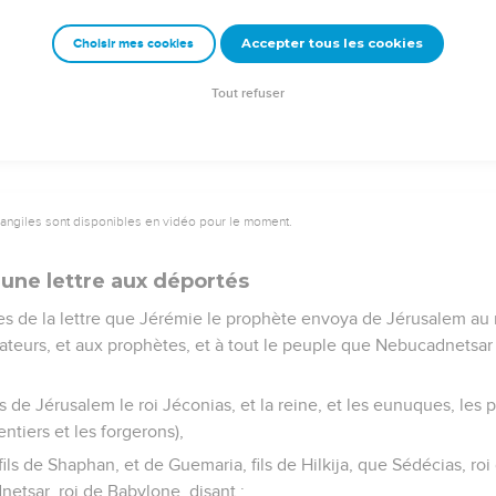
dit l'Éternel : Voici, je te renvoie de dessus la face de la terre ; 
Accepter tous les cookies
Choisir mes cookies
e contre l'Éternel.
te mourut cette année-là, au septième mois.
Tout refuser
vangiles sont disponibles en vidéo pour le moment.
une lettre aux déportés
oles de la lettre que Jérémie le prophète envoya de Jérusalem au 
icateurs, et aux prophètes, et à tout le peuple que Nebucadnetsar
is de Jérusalem le roi Jéconias, et la reine, et les eunuques, les
ntiers et les forgerons),
fils de Shaphan, et de Guemaria, fils de Hilkija, que Sédécias, ro
tsar, roi de Babylone, disant :