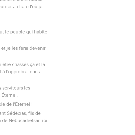
ourner au lieu d'où je
out le peuple qui habite
 et je les ferai devenir
ur être chassés çà et là
et à l'opprobre, dans
 serviteurs les
'Éternel.
e de l'Éternel !
ant Sédécias, fils de
n de Nebucadretsar, roi