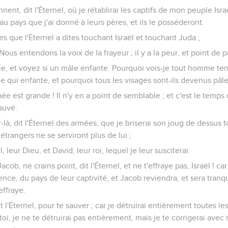
nnent, dit l'Éternel, où je rétablirai les captifs de mon peuple Israë
r au pays que j'ai donné à leurs pères, et ils le posséderont.
les que l'Éternel a dites touchant Israël et touchant Juda ;
: Nous entendons la voix de la frayeur ; il y a la peur, et point de p
e, et voyez si un mâle enfante. Pourquoi vois-je tout homme ten
qui enfante, et pourquoi tous les visages sont-ils devenus pâle
née est grande ! Il n'y en a point de semblable ; et c'est le temps
auvé.
ur-là, dit l'Éternel des armées, que je briserai son joug de dessus 
 étrangers ne se serviront plus de lui ;
el, leur Dieu, et David, leur roi, lequel je leur susciterai.
acob, ne crains point, dit l'Éternel, et ne t'effraye pas, Israël ! ca
ence, du pays de leur captivité, et Jacob reviendra, et sera tranqui
effraye.
it l'Éternel, pour te sauver ; car je détruirai entièrement toutes les
toi, je ne te détruirai pas entièrement, mais je te corrigerai avec