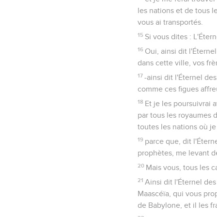
les nations et de tous le
vous ai transportés.
15
Si vous dites : L'Éte
16
Oui, ainsi dit l'Étern
dans cette ville, vos fr
17
-ainsi dit l'Éternel de
comme ces figues affre
18
Et je les poursuivrai 
par tous les royaumes de 
toutes les nations où je
19
parce que, dit l'Éter
prophètes, me levant de
20
Mais vous, tous les c
21
Ainsi dit l'Éternel de
Maascéïa, qui vous prop
de Babylone, et il les f