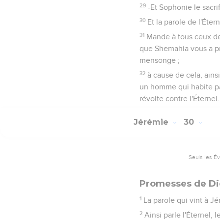
29
-Et Sophonie le sacri
30
Et la parole de l'Éter
31
Mande à tous ceux de 
que Shemahia vous a prop
mensonge ;
32
à cause de cela, ainsi
un homme qui habite parm
révolte contre l'Éternel.
Jérémie
30
Seuls les É
Promesses de Die
1
La parole qui vint à Jé
2
Ainsi parle l'Éternel, l