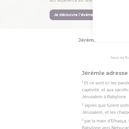
16
C'est pourquoi, ainsi 
car tu as parlé de révolt
17
Et Hanania le prophè
Jérémie
29
Seuls les É
Jérémie adresse 
1
Et ce sont ici les par
captivité, et aux sacrif
Jérusalem à Babylone
2
(après que furent sort
Jérusalem, et les charpe
3
par la main d'Elhasça, 
Babylone vers Nebucadne