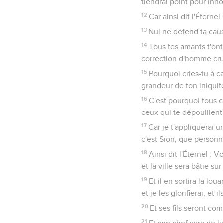
tiendrai point pour inn
12
Car ainsi dit l'Éternel
13
Nul ne défend ta cause
14
Tous tes amants t'ont 
correction d'homme crue
15
Pourquoi cries-tu à ca
grandeur de ton iniquit
16
C'est pourquoi tous c
ceux qui te dépouillent s
17
Car je t'appliquerai un
c'est Sion, que personn
18
Ainsi dit l'Éternel : 
et la ville sera bâtie s
19
Et il en sortira la lou
et je les glorifierai, et 
20
Et ses fils seront co
21
Et son chef sera de lu