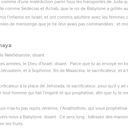
ux comme d'une malédiction parmi tous les transportés de Juda qu
ende comme Sédécias et Achab, que le roi de Babylone a grillés au
mis l'infamie en Israël, et ont commis adultère avec les femmes d
les de mensonge que je ne leur avais pas commandées ; et moi, je
maya
le Nékhélamite, disant :
 des armées, le Dieu d'Israël, disant : Parce que tu as envoyé en t
Jérusalem, et à Sophonie, fils de Maascéïa, le sacrificateur, et à t
acrificateur à la place de Jehoïada, le sacrificateur, pour qu'il y ai
 tout homme qui fait l'inspiré et qui prophétise, afin que tu le m
oi n'as-tu pas repris Jérémie, l'Anathothite, qui vous prophétise
vers nous à Babylone, disant : Ce sera long ; bâtissez des maisons
n les fruits.