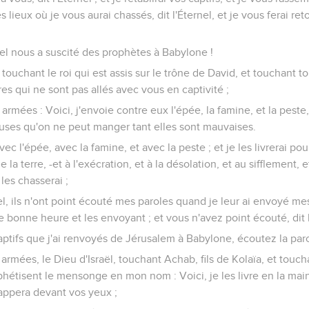
s lieux où je vous aurai chassés, dit l'Éternel, et je vous ferai ret
rnel nous a suscité des prophètes à Babylone !
el touchant le roi qui est assis sur le trône de David, et touchant t
ères qui ne sont pas allés avec vous en captivité ;
s armées : Voici, j'envoie contre eux l'épée, la famine, et la peste,
uses qu'on ne peut manger tant elles sont mauvaises.
avec l'épée, avec la famine, et avec la peste ; et je les livrerai po
la terre, -et à l'exécration, et à la désolation, et au sifflement, 
 les chasserai ;
nel, ils n'ont point écouté mes paroles quand je leur ai envoyé mes
 bonne heure et les envoyant ; et vous n'avez point écouté, dit l
aptifs que j'ai renvoyés de Jérusalem à Babylone, écoutez la parol
s armées, le Dieu d'Israël, touchant Achab, fils de Kolaïa, et touch
hétisent le mensonge en mon nom : Voici, je les livre en la mai
rappera devant vos yeux ;