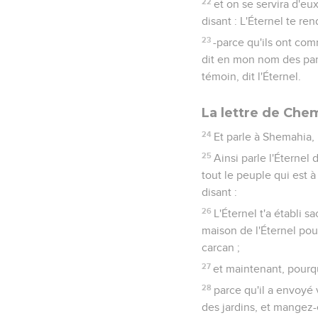
22
et on se servira d'e
disant : L'Éternel te r
23
-parce qu'ils ont com
dit en mon nom des paro
témoin, dit l'Éternel.
La lettre de Che
24
Et parle à Shemahia, 
25
Ainsi parle l'Éternel
tout le peuple qui est à 
disant :
26
L'Éternel t'a établi s
maison de l'Éternel pour
carcan ;
27
et maintenant, pourqu
28
parce qu'il a envoyé 
des jardins, et mangez-e