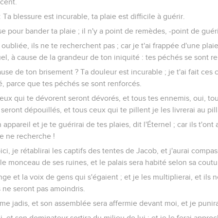
ocent.
 : Ta blessure est incurable, ta plaie est difficile à guérir.
 pour bander ta plaie ; il n'y a point de remèdes, -point de guér
oubliée, ils ne te recherchent pas ; car je t'ai frappée d'une pla
l, à cause de la grandeur de ton iniquité : tes péchés se sont re
use de ton brisement ? Ta douleur est incurable ; je t'ai fait ces
é, parce que tes péchés se sont renforcés.
eux qui te dévorent seront dévorés, et tous tes ennemis, oui, tous
eront dépouillés, et tous ceux qui te pillent je les livrerai au pil
 appareil et je te guérirai de tes plaies, dit l'Éternel ; car ils t'o
e ne recherche !
Voici, je rétablirai les captifs des tentes de Jacob, et j'aurai com
ur le monceau de ses ruines, et le palais sera habité selon sa cout
ange et la voix de gens qui s'égaient ; et je les multiplierai, et ils
ils ne seront pas amoindris.
mme jadis, et son assemblée sera affermie devant moi, et je punir
i, et son dominateur sortira du milieu de lui ; et je le ferai approch