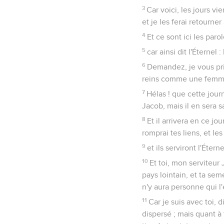
3
Car voici, les jours vie
et je les ferai retourne
4
Et ce sont ici les paro
5
car ainsi dit l'Éternel 
6
Demandez, je vous pri
reins comme une femme 
7
Hélas ! que cette jour
Jacob, mais il en sera s
8
Et il arrivera en ce jo
romprai tes liens, et les
9
et ils serviront l'Étern
10
Et toi, mon serviteur J
pays lointain, et ta sem
n'y aura personne qui l'
11
Car je suis avec toi, d
dispersé ; mais quant à 