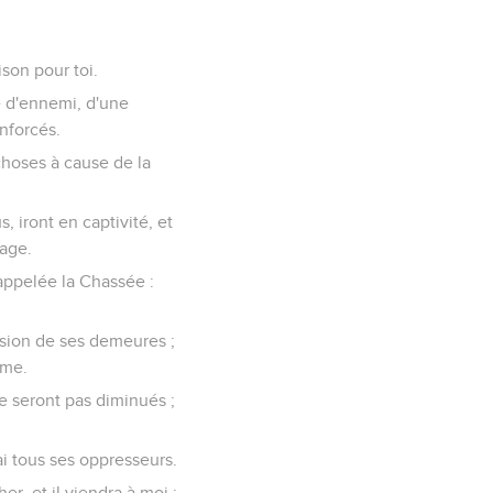
ison pour toi.
ie d'ennemi, d'une
nforcés.
 choses à cause de la
, iront en captivité, et
lage.
nt appelée la Chassée :
passion de ses demeures ;
ume.
 ne seront pas diminués ;
ai tous ses oppresseurs.
er, et il viendra à moi ;