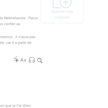
Ajouter une
Ajouter une
Ajouter une
Ajouter une
Ajouter une
colonne
colonne
colonne
colonne
colonne
 le Nékhélamite : Parce
us confier au
semence ; il n'aura pas
e, car il a parlé de
es que je t'ai dites.