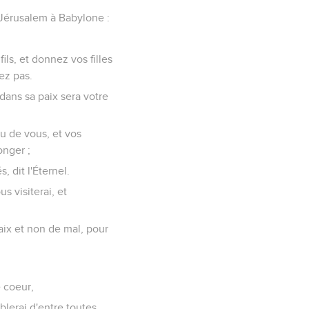
de Jérusalem à Babylone :
ls, et donnez vos filles
uez pas.
r dans sa paix sera votre
eu de vous, et vos
onger ;
 dit l'Éternel.
s visiterai, et
aix et non de mal, pour
 coeur,
mblerai d'entre toutes