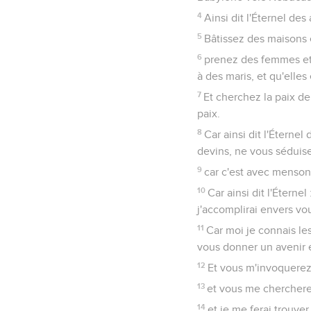
4
Ainsi dit l'Éternel des
5
Bâtissez des maisons e
6
prenez des femmes et e
à des maris, et qu'elles 
7
Et cherchez la paix de 
paix.
8
Car ainsi dit l'Éterne
devins, ne vous séduise
9
car c'est avec mensong
10
Car ainsi dit l'Éterne
j'accomplirai envers vo
11
Car moi je connais le
vous donner un avenir 
12
Et vous m'invoquerez,
13
et vous me cherchere
14
et je me ferai trouver 