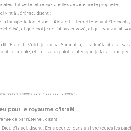
ficateur lut cette lettre aux oreilles de Jérémie le prophète.
nel vint à Jérémie, disant :
la transportation, disant : Ainsi dit l'Éternel touchant Shemahia,
hétisé, et que moi je ne l'ai pas envoyé, et qu'il vous a fait vo
 dit l'Éternel : Voici, je punirai Shemahia, le Nékhélamite, et sa 
i ce peuple, et il ne verra point le bien que je fais à mon peupl
vangiles sont disponibles en vidéo pour le moment.
u pour le royaume d'Israël
rémie de par l'Éternel, disant :
e Dieu d'Israël, disant : Ecris pour toi dans un livre toutes les parol