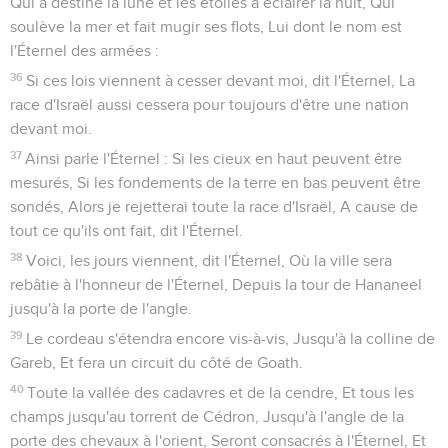
Qui a destiné la lune et les étoiles à éclairer la nuit, Qui
soulève la mer et fait mugir ses flots, Lui dont le nom est
l'Éternel des armées :
36
Si ces lois viennent à cesser devant moi, dit l'Éternel, La
race d'Israël aussi cessera pour toujours d'être une nation
devant moi.
37
Ainsi parle l'Éternel : Si les cieux en haut peuvent être
mesurés, Si les fondements de la terre en bas peuvent être
sondés, Alors je rejetterai toute la race d'Israël, A cause de
tout ce qu'ils ont fait, dit l'Éternel.
38
Voici, les jours viennent, dit l'Éternel, Où la ville sera
rebâtie à l'honneur de l'Éternel, Depuis la tour de Hananeel
jusqu'à la porte de l'angle.
39
Le cordeau s'étendra encore vis-à-vis, Jusqu'à la colline de
Gareb, Et fera un circuit du côté de Goath.
40
Toute la vallée des cadavres et de la cendre, Et tous les
champs jusqu'au torrent de Cédron, Jusqu'à l'angle de la
porte des chevaux à l'orient, Seront consacrés à l'Éternel, Et