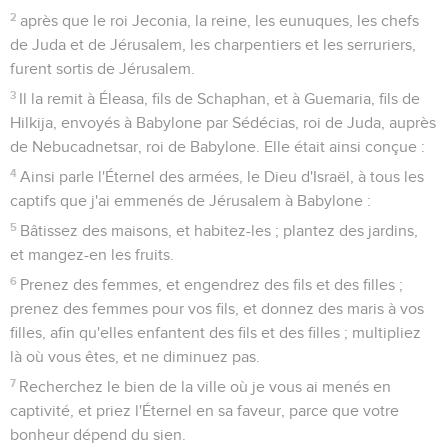
2
après que le roi Jeconia, la reine, les eunuques, les chefs
de Juda et de Jérusalem, les charpentiers et les serruriers,
furent sortis de Jérusalem.
3
Il la remit à Éleasa, fils de Schaphan, et à Guemaria, fils de
Hilkija, envoyés à Babylone par Sédécias, roi de Juda, auprès
de Nebucadnetsar, roi de Babylone. Elle était ainsi conçue :
4
Ainsi parle l'Éternel des armées, le Dieu d'Israël, à tous les
captifs que j'ai emmenés de Jérusalem à Babylone :
5
Bâtissez des maisons, et habitez-les ; plantez des jardins,
et mangez-en les fruits.
6
Prenez des femmes, et engendrez des fils et des filles ;
prenez des femmes pour vos fils, et donnez des maris à vos
filles, afin qu'elles enfantent des fils et des filles ; multipliez
là où vous êtes, et ne diminuez pas.
7
Recherchez le bien de la ville où je vous ai menés en
captivité, et priez l'Éternel en sa faveur, parce que votre
bonheur dépend du sien.