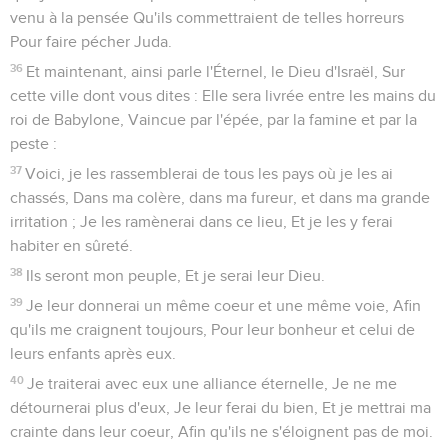
venu à la pensée Qu'ils commettraient de telles horreurs
Pour faire pécher Juda.
36
Et maintenant, ainsi parle l'Éternel, le Dieu d'Israël, Sur
cette ville dont vous dites : Elle sera livrée entre les mains du
roi de Babylone, Vaincue par l'épée, par la famine et par la
peste :
37
Voici, je les rassemblerai de tous les pays où je les ai
chassés, Dans ma colère, dans ma fureur, et dans ma grande
irritation ; Je les ramènerai dans ce lieu, Et je les y ferai
habiter en sûreté.
38
Ils seront mon peuple, Et je serai leur Dieu.
39
Je leur donnerai un même coeur et une même voie, Afin
qu'ils me craignent toujours, Pour leur bonheur et celui de
leurs enfants après eux.
40
Je traiterai avec eux une alliance éternelle, Je ne me
détournerai plus d'eux, Je leur ferai du bien, Et je mettrai ma
crainte dans leur coeur, Afin qu'ils ne s'éloignent pas de moi.