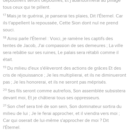
dépouillent seront dépouillés, Et j'abandonnerai au pillage
tous ceux qui te pillent.
17
Mais je te guérirai, je panserai tes plaies, Dit l'Éternel. Car
ils t'appellent la repoussée, Cette Sion dont nul ne prend
souci.
18
Ainsi parle l'Éternel : Voici, je ramène les captifs des
tentes de Jacob, J'ai compassion de ses demeures ; La ville
sera rebâtie sur ses ruines, Le palais sera rétabli comme il
était.
19
Du milieu d'eux s'élèveront des actions de grâces Et des
cris de réjouissance ; Je les multiplierai, et ils ne diminueront
pas ; Je les honorerai, et ils ne seront pas méprisés.
20
Ses fils seront comme autrefois, Son assemblée subsistera
devant moi, Et je châtierai tous ses oppresseurs.
21
Son chef sera tiré de son sein, Son dominateur sortira du
milieu de lui ; Je le ferai approcher, et il viendra vers moi ;
Car qui oserait de lui-même s'approcher de moi ? Dit
l'Éternel.