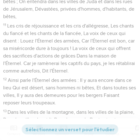
bêtes ; On entendra dans les villes de Juda et dans les rues
de Jérusalem, Dévastées, privées d'hommes, d'habitants, de
bêtes,
11
Les cris de réjouissance et les cris d'allégresse, Les chants
du fiancé et les chants de la fiancée, La voix de ceux qui
disent : Louez l'Éternel des armées, Car l'Éternel est bon, car
sa miséricorde dure à toujours ! La voix de ceux qui offrent
des sacrifices d'actions de grâces Dans la maison de
l'Éternel. Car je ramènerai les captifs du pays, je les rétablirai
comme autrefois, Dit l'Éternel.
12
Ainsi parle l'Éternel des armées : Il y aura encore dans ce
lieu Qui est désert, sans hommes ni bêtes, Et dans toutes ses
villes, Il y aura des demeures pour les bergers Faisant
reposer leurs troupeaux.
13
Dans les villes de la montagne, dans les villes de la plaine,
Dans les villes du midi, Dans le pays de Benjamin et aux
environs de Jérusalem, Et dans les villes de Juda, Les brebis
Contenus
Versions
Commentaires
Strong
Dictionnaire
passeront encore sous la main de celui qui les compte, Dit