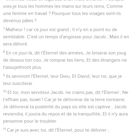
vois-je tous les hommes les mains sur leurs reins, Comme
une femme en travail ? Pourquoi tous les visages sont-ils
devenus pâles ?
7
Malheur ! car ce jour est grand ; Il n'y en a point eu de
semblable. C'est un temps d'angoisse pour Jacob ; Mais il en
sera délivré.
8
En ce jour-là, dit l'Éternel des armées, Je briserai son joug
de dessus ton cou, Je romprai tes liens, Et des étrangers ne
t'assujettiront plus.
9
Ils serviront l'Éternel, leur Dieu, Et David, leur roi, que je
leur susciterai.
10
Et toi, mon serviteur Jacob, ne crains pas, dit l'Éternel ; Ne
t'effraie pas, Israël ! Car je te délivrerai de la terre lointaine,
Je délivrerai ta postérité du pays où elle est captive ; Jacob
reviendra, il jouira du repos et de la tranquillité, Et il n'y aura
personne pour le troubler.
11
Car je suis avec toi, dit l'Éternel, pour te délivrer ;