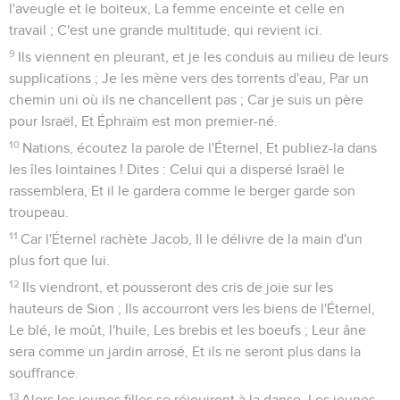
l'aveugle et le boiteux, La femme enceinte et celle en
travail ; C'est une grande multitude, qui revient ici.
9
Ils viennent en pleurant, et je les conduis au milieu de leurs
supplications ; Je les mène vers des torrents d'eau, Par un
chemin uni où ils ne chancellent pas ; Car je suis un père
pour Israël, Et Éphraïm est mon premier-né.
10
Nations, écoutez la parole de l'Éternel, Et publiez-la dans
les îles lointaines ! Dites : Celui qui a dispersé Israël le
rassemblera, Et il le gardera comme le berger garde son
troupeau.
11
Car l'Éternel rachète Jacob, Il le délivre de la main d'un
plus fort que lui.
12
Ils viendront, et pousseront des cris de joie sur les
hauteurs de Sion ; Ils accourront vers les biens de l'Éternel,
Le blé, le moût, l'huile, Les brebis et les boeufs ; Leur âne
sera comme un jardin arrosé, Et ils ne seront plus dans la
souffrance.
13
Alors les jeunes filles se réjouiront à la danse, Les jeunes