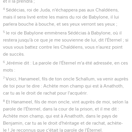
et il la prendra ;
4
Sédécias, roi de Juda, n'échappera pas aux Chaldéens,
mais il sera livré entre les mains du roi de Babylone, il lui
parlera bouche à bouche, et ses yeux verront ses yeux ;
5
le roi de Babylone emmènera Sédécias à Babylone, où il
restera jusqu'à ce que je me souvienne de lui, dit l'Éternel ; si
vous vous battez contre les Chaldéens, vous n'aurez point
de succès.
6
Jérémie dit : La parole de l'Éternel m'a été adressée, en ces
mots :
7
Voici, Hanameel, fils de ton oncle Schallum, va venir auprès
de toi pour te dire : Achète mon champ qui est à Anathoth,
car tu as le droit de rachat pour l'acquérir.
8
Et Hanameel, fils de mon oncle, vint auprès de moi, selon la
parole de l'Éternel, dans la cour de la prison, et il me dit :
Achète mon champ, qui est à Anathoth, dans le pays de
Benjamin, car tu as le droit d'héritage et de rachat, achète-
le ! Je reconnus que c'était la parole de l'Éternel.