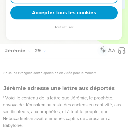
à ce peuple une fausse confiance.
16
C'est pourquoi ainsi parle l'Éternel : Voici, je te chasse de
Accepter tous les cookies
la terre ; tu mourras cette année ; car tes paroles sont une
révolte contre l'Éternel.
Tout refuser
17
Et Hanania, le prophète, mourut cette année-là, dans le
septième mois.
Jérémie
29
Seuls les Évangiles sont disponibles en vidéo pour le moment.
Jérémie adresse une lettre aux déportés
1
Voici le contenu de la lettre que Jérémie, le prophète,
envoya de Jérusalem au reste des anciens en captivité, aux
sacrificateurs, aux prophètes, et à tout le peuple, que
Nebucadnetsar avait emmenés captifs de Jérusalem à
Babylone,