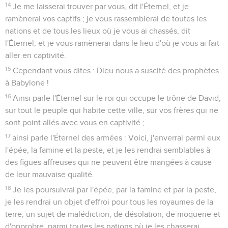
14
Je me laisserai trouver par vous, dit l'Éternel, et je
ramènerai vos captifs ; je vous rassemblerai de toutes les
nations et de tous les lieux où je vous ai chassés, dit
l'Éternel, et je vous ramènerai dans le lieu d'où je vous ai fait
aller en captivité.
15
Cependant vous dites : Dieu nous a suscité des prophètes
à Babylone !
16
Ainsi parle l'Éternel sur le roi qui occupe le trône de David,
sur tout le peuple qui habite cette ville, sur vos frères qui ne
sont point allés avec vous en captivité ;
17
ainsi parle l'Éternel des armées : Voici, j'enverrai parmi eux
l'épée, la famine et la peste, et je les rendrai semblables à
des figues affreuses qui ne peuvent être mangées à cause
de leur mauvaise qualité.
18
Je les poursuivrai par l'épée, par la famine et par la peste,
je les rendrai un objet d'effroi pour tous les royaumes de la
terre, un sujet de malédiction, de désolation, de moquerie et
d'opprobre, parmi toutes les nations où je les chasserai,