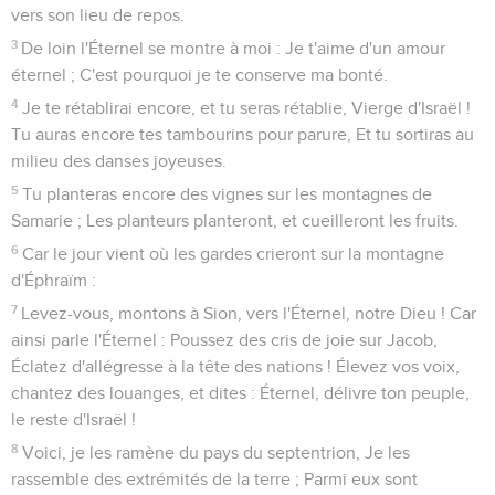
vers son lieu de repos.
3
De loin l'Éternel se montre à moi : Je t'aime d'un amour
éternel ; C'est pourquoi je te conserve ma bonté.
4
Je te rétablirai encore, et tu seras rétablie, Vierge d'Israël !
Tu auras encore tes tambourins pour parure, Et tu sortiras au
milieu des danses joyeuses.
5
Tu planteras encore des vignes sur les montagnes de
Samarie ; Les planteurs planteront, et cueilleront les fruits.
6
Car le jour vient où les gardes crieront sur la montagne
d'Éphraïm :
7
Levez-vous, montons à Sion, vers l'Éternel, notre Dieu ! Car
ainsi parle l'Éternel : Poussez des cris de joie sur Jacob,
Éclatez d'allégresse à la tête des nations ! Élevez vos voix,
chantez des louanges, et dites : Éternel, délivre ton peuple,
le reste d'Israël !
8
Voici, je les ramène du pays du septentrion, Je les
rassemble des extrémités de la terre ; Parmi eux sont