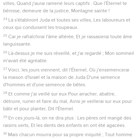
villes, Quand j'aurai ramené leurs captifs : Que l'Éternel te
bénisse, demeure de la justice, Montagne sainte !
24
Là s'établiront Juda et toutes ses villes, Les laboureurs et
ceux qui conduisent les troupeaux.
25
Car je rafraîchirai l'âme altérée, Et je rassasierai toute âme
languissante.
26
Là-dessus je me suis réveillé, et j'ai regardé ; Mon sommeil
m'avait été agréable.
27
Voici, les jours viennent, dit l'Éternel, Où j'ensemencerai
la maison d'Israël et la maison de Juda D'une semence
d'hommes et d'une semence de bêtes.
28
Et comme j'ai veillé sur eux Pour arracher, abattre,
détruire, ruiner et faire du mal, Ainsi je veillerai sur eux pour
bâtir et pour planter, Dit l'Éternel.
29
En ces jours-là, on ne dira plus : Les pères ont mangé des
raisins verts, Et les dents des enfants en ont été agacées.
30
Mais chacun mourra pour sa propre iniquité ; Tout homme