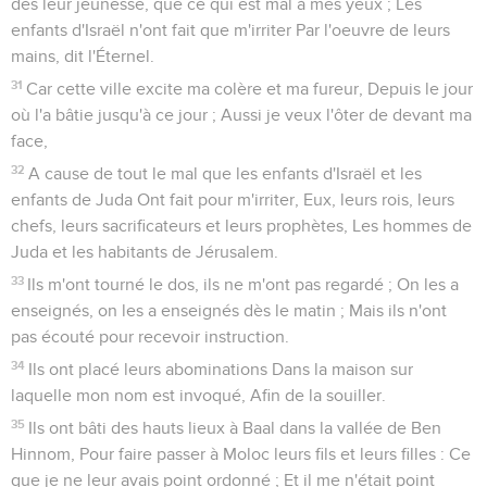
dès leur jeunesse, que ce qui est mal à mes yeux ; Les
enfants d'Israël n'ont fait que m'irriter Par l'oeuvre de leurs
mains, dit l'Éternel.
31
Car cette ville excite ma colère et ma fureur, Depuis le jour
où l'a bâtie jusqu'à ce jour ; Aussi je veux l'ôter de devant ma
face,
32
A cause de tout le mal que les enfants d'Israël et les
enfants de Juda Ont fait pour m'irriter, Eux, leurs rois, leurs
chefs, leurs sacrificateurs et leurs prophètes, Les hommes de
Juda et les habitants de Jérusalem.
33
Ils m'ont tourné le dos, ils ne m'ont pas regardé ; On les a
enseignés, on les a enseignés dès le matin ; Mais ils n'ont
pas écouté pour recevoir instruction.
34
Ils ont placé leurs abominations Dans la maison sur
laquelle mon nom est invoqué, Afin de la souiller.
35
Ils ont bâti des hauts lieux à Baal dans la vallée de Ben
Hinnom, Pour faire passer à Moloc leurs fils et leurs filles : Ce
que je ne leur avais point ordonné ; Et il me n'était point