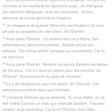
hommes et les vieillards se réjouiront aussi ; Je changerai
leur deuil en allégresse, et je les consolerai ; Je leur
donnerai de la joie après leurs chagrins.
14
Je rassasierai de graisse l'âme des sacrificateurs, Et mon
peuple se rassasiera de mes biens, dit l'Éternel.
15
Ainsi parle l'Éternel : On entend des cris à Rama, Des
lamentations, des larmes amères ; Rachel pleure ses
enfants ; Elle refuse d'être consolée sur ses enfants, Car ils
ne sont plus.
16
Ainsi parle l'Éternel : Retiens tes pleurs, Retiens les larmes
de tes yeux ; Car il y aura un salaire pour tes oeuvres, dit
l'Éternel ; Ils reviendront du pays de l'ennemi.
17
Il y a de l'espérance pour ton avenir, dit l'Éternel ; Tes
enfants reviendront dans leur territoire.
18
J'entends Éphraïm qui se lamente : Tu m'as châtié, et j'ai
été châtié Comme un veau qui n'est pas dompté ; Fais-moi
revenir, et je reviendrai, Car tu es l'Éternel, mon Dieu.