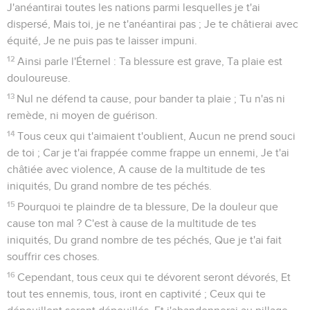
J'anéantirai toutes les nations parmi lesquelles je t'ai
dispersé, Mais toi, je ne t'anéantirai pas ; Je te châtierai avec
équité, Je ne puis pas te laisser impuni.
12
Ainsi parle l'Éternel : Ta blessure est grave, Ta plaie est
douloureuse.
13
Nul ne défend ta cause, pour bander ta plaie ; Tu n'as ni
remède, ni moyen de guérison.
14
Tous ceux qui t'aimaient t'oublient, Aucun ne prend souci
de toi ; Car je t'ai frappée comme frappe un ennemi, Je t'ai
châtiée avec violence, A cause de la multitude de tes
iniquités, Du grand nombre de tes péchés.
15
Pourquoi te plaindre de ta blessure, De la douleur que
cause ton mal ? C'est à cause de la multitude de tes
iniquités, Du grand nombre de tes péchés, Que je t'ai fait
souffrir ces choses.
16
Cependant, tous ceux qui te dévorent seront dévorés, Et
tout tes ennemis, tous, iront en captivité ; Ceux qui te