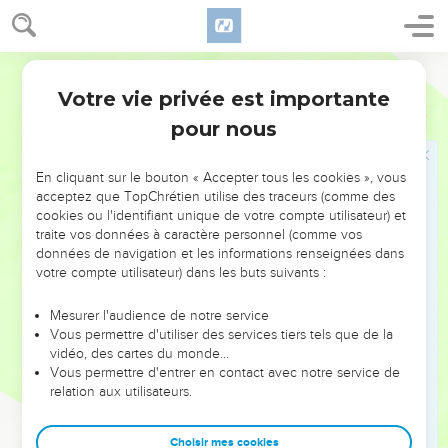
11
Et Hanania dit en présence de tout le peuple : Ainsi parle
l'Éternel : C'est ainsi que, dans deux années, je briserai de
Segond 1910
dessus le cou de toutes les nations le joug de
Nebucadnetsar, roi de Babylone. Et Jérémie, le prophète,
Votre vie privée est importante
Jérémie
28
s'en alla.
pour nous
12
Après que Hanania, le prophète, eut brisé le joug de
dessus le cou de Jérémie, le prophète, la parole de l'Éternel
En cliquant sur le bouton « Accepter tous les cookies », vous
fut adressée à Jérémie, en ces mots :
acceptez que TopChrétien utilise des traceurs (comme des
cookies ou l'identifiant unique de votre compte utilisateur) et
13
Va, et dis à Hanania : Ainsi parle l'Éternel : Tu as brisé un
traite vos données à caractère personnel (comme vos
joug de bois, et tu auras à sa place un joug de fer.
données de navigation et les informations renseignées dans
votre compte utilisateur) dans les buts suivants :
14
Car ainsi parle l'Éternel des armées, le Dieu d'Israël : Je
mets un joug de fer sur le cou de toutes ces nations, pour
Mesurer l'audience de notre service
qu'elles soient asservies à Nebucadnetsar, roi de Babylone,
Vous permettre d'utiliser des services tiers tels que de la
et elles lui seront asservies ; je lui donne aussi les animaux
vidéo, des cartes du monde…
Vous permettre d'entrer en contact avec notre service de
des champs.
relation aux utilisateurs.
15
Et Jérémie, le prophète, dit à Hanania, le prophète :
Écoute, Hanania ! L'Éternel ne t'a point envoyé, et tu inspires
Choisir mes cookies