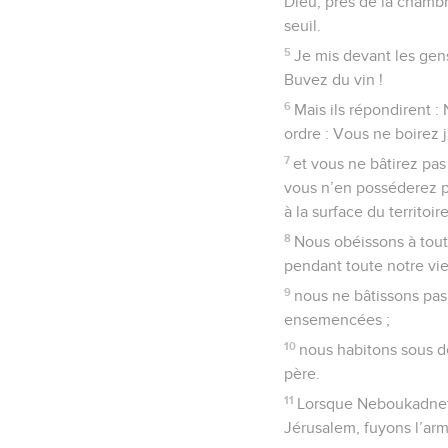
Dieu, près de la chamb
seuil.
5
Je mis devant les gens
Buvez du vin !
6
Mais ils répondirent :
ordre : Vous ne boirez ja
7
et vous ne bâtirez pa
vous n’en posséderez pa
à la surface du territoi
8
Nous obéissons à tout
pendant toute notre vie,
9
nous ne bâtissons pas
ensemencées ;
10
nous habitons sous d
père.
11
Lorsque Neboukadnetsa
Jérusalem, fuyons l’arm