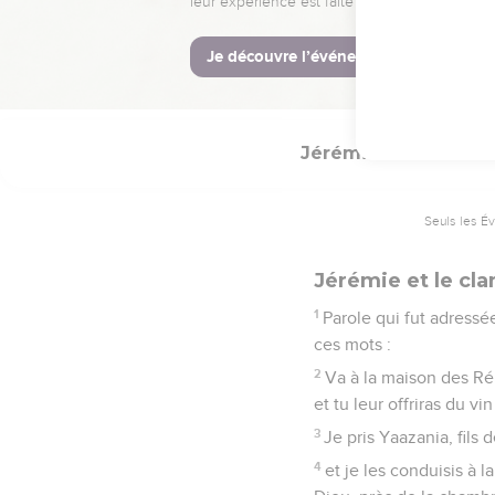
habitants.
© Société biblique français
Jérémie
35
Seuls les É
Jérémie et le cl
1
Parole qui fut adressé
ces mots :
2
Va à la maison des Rék
et tu leur offriras du vin
3
Je pris Yaazania, fils 
4
et je les conduisis à 