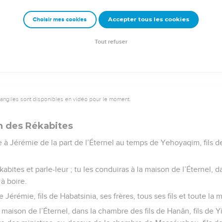
Accepter tous les cookies
Choisir mes cookies
e – Bibli’O, 1978, avec autorisation. Pour vous procurer une Bible imprimée, rendez-vo
Tout refuser
vangiles sont disponibles en vidéo pour le moment.
an des Rékabites
e à Jérémie de la part de l’Éternel au temps de Yehoyaqim, fils de
abites et parle-leur ; tu les conduiras à la maison de l’Éternel,
 à boire.
de Jérémie, fils de Habatsinia, ses frères, tous ses fils et toute l
la maison de l’Éternel, dans la chambre des fils de Hanân, fils d