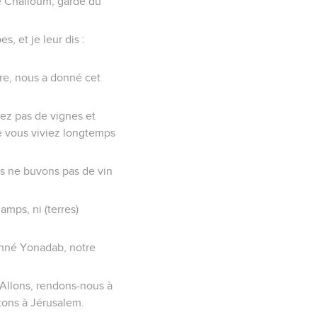
e Challoum, garde du
, et je leur dis :
ère, nous a donné cet
ez pas de vignes et
ue vous viviez longtemps
us ne buvons pas de vin
mps, ni (terres)
onné Yonadab, notre
 Allons, rendons-nous à
tons à Jérusalem.