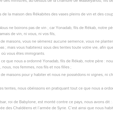
re des ministres, au-dessus de la chambre de Maaséyahou, fils d
 de la maison des Rékabites des vases pleins de vin et des coupes
 Nous ne boirons pas de vin ; car Yonadab, fils de Rékab, notre p
mais de vin, ni vous, ni vos fils,
s de maisons, vous ne sèmerez aucune semence, vous ne planter
s ; mais vous habiterez sous des tentes toute votre vie, afin q
re où vous êtes immigrants.
 ce que nous a ordonné Yonadab, fils de Rékab, notre père : no
 nous, nos femmes, nos fils et nos filles ;
 de maisons pour y habiter et nous ne possédons ni vignes, ni cha
es tentes, nous obéissons en pratiquant tout ce que nous a ord
r, roi de Babylone, est monté contre ce pays, nous avons dit :
ée des Chaldéens et l’armée de Syrie. C’est ainsi que nous habi