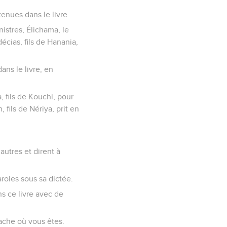
tenues dans le livre
nistres, Élichama, le
écias, fils de Hanania,
ans le livre, en
, fils de Kouchi, pour
 fils de Nériya, prit en
autres et dirent à
roles sous sa dictée.
ns ce livre avec de
sache où vous êtes.