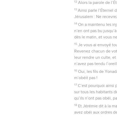
12
Alors la parole de l’
13
Ainsi parle l’Éternel
Jérusalem : Ne recevrez
14
On a maintenu les inj
n’en ont pas bu jusqu’à a
dès le matin, et vous n
15
Je vous ai envoyé tou
Revenez chacun de votr
leur rendre un culte, et
n’avez pas tendu l’orei
16
Oui, les fils de Yona
m’obéit pas !
17
C’est pourquoi ainsi pa
sur tous les habitants 
qu’ils n’ont pas obéi, p
18
Et Jérémie dit à la m
avez obéi aux ordres de