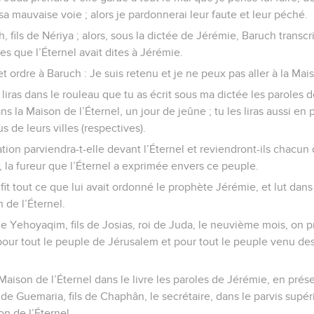
a mauvaise voie ; alors je pardonnerai leur faute et leur péché.
 fils de Nériya ; alors, sous la dictée de Jérémie, Baruch transcri
es que l’Éternel avait dites à Jérémie.
 ordre à Baruch : Je suis retenu et je ne peux pas aller à la Mais
 liras dans le rouleau que tu as écrit sous ma dictée les paroles d
s la Maison de l’Éternel, un jour de jeûne ; tu les liras aussi e
 de leurs villes (respectives).
ation parviendra-t-elle devant l’Éternel et reviendront-ils chacun
, la fureur que l’Éternel a exprimée envers ce peuple.
 fit tout ce que lui avait ordonné le prophète Jérémie, et lut dans 
n de l’Éternel.
 Yehoyaqim, fils de Josias, roi de Juda, le neuvième mois, on p
pour tout le peuple de Jérusalem et pour tout le peuple venu des
 Maison de l’Éternel dans le livre les paroles de Jérémie, en prés
 de Guemaria, fils de Chaphân, le secrétaire, dans le parvis supéri
n de l’Éternel.