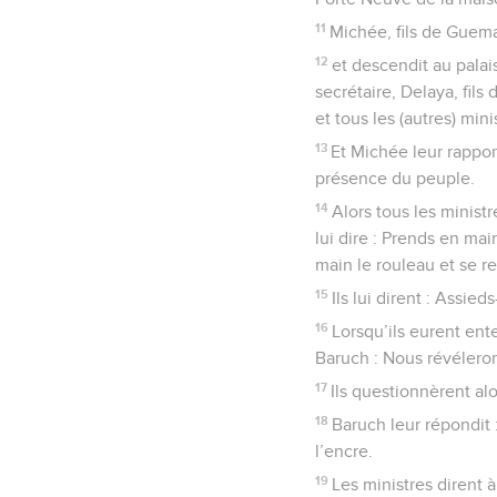
11
Michée, fils de Guemar
12
et descendit au palai
secrétaire, Delaya, fils
et tous les (autres) mini
13
Et Michée leur rapport
présence du peuple.
14
Alors tous les minist
lui dire : Prends en mai
main le rouleau et se r
15
Ils lui dirent : Assie
16
Lorsqu’ils eurent ente
Baruch : Nous révéleron
17
Ils questionnèrent al
18
Baruch leur répondit :
l’encre.
19
Les ministres dirent 