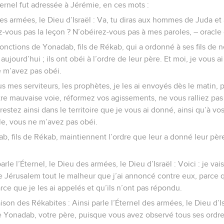
Éternel fut adressée à Jérémie, en ces mots :
 des armées, le Dieu d’Israël : Va, tu diras aux hommes de Juda et
-vous pas la leçon ? N’obéirez-vous pas à mes paroles, – oracle d
onctions de Yonadab, fils de Rékab, qui a ordonné à ses fils de ne
ujourd’hui ; ils ont obéi à l’ordre de leur père. Et moi, je vous ai
e m’avez pas obéi.
s mes serviteurs, les prophètes, je les ai envoyés dès le matin, p
e mauvaise voie, réformez vos agissements, ne vous ralliez pas 
 restez ainsi dans le territoire que je vous ai donné, ainsi qu’à v
lle, vous ne m’avez pas obéi.
dab, fils de Rékab, maintiennent l’ordre que leur a donné leur pèr
rle l’Éternel, le Dieu des armées, le Dieu d’Israël : Voici : je vais
de Jérusalem tout le malheur que j’ai annoncé contre eux, parce qu
arce que je les ai appelés et qu’ils n’ont pas répondu.
aison des Rékabites : Ainsi parle l’Éternel des armées, le Dieu d’I
 Yonadab, votre père, puisque vous avez observé tous ses ordres e