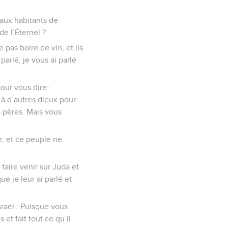
 aux habitants de
e l’Éternel ?
 pas boire de vin, et ils
 parlé, je vous ai parlé
our vous dire :
à d’autres dieux pour
os pères. Mais vous
e, et ce peuple ne
 faire venir sur Juda et
e je leur ai parlé et
sraël : Puisque vous
t fait tout ce qu’il