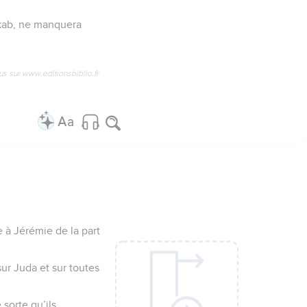
Rékab, ne manquera
us sur www.editionsbiblio.fr
e à Jérémie de la part
 sur Juda et sur toutes
 sorte qu’ils