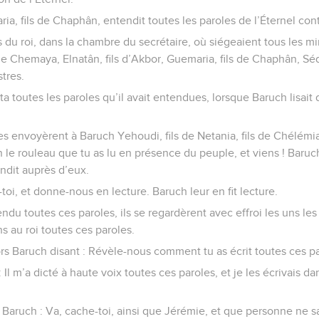
ia, fils de Chaphân, entendit toutes les paroles de l’Éternel con
s du roi, dans la chambre du secrétaire, où siégeaient tous les mi
 de Chemaya, Elnatân, fils d’Akbor, Guemaria, fils de Chaphân, Séd
stres.
a toutes les paroles qu’il avait entendues, lorsque Baruch lisait d
res envoyèrent à Baruch Yehoudi, fils de Netania, fils de Chélémia
n le rouleau que tu as lu en présence du peuple, et viens ! Baruch,
endit auprès d’eux.
ds-toi, et donne-nous en lecture. Baruch leur en fit lecture.
ndu toutes ces paroles, ils se regardèrent avec effroi les uns les 
s au roi toutes ces paroles.
ors Baruch disant : Révèle-nous comment tu as écrit toutes ces pa
 Il m’a dicté à haute voix toutes ces paroles, et je les écrivais da
à Baruch : Va, cache-toi, ainsi que Jérémie, et que personne ne 