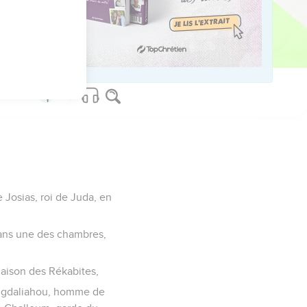
us sur www.editionsbiblio.fr
 Josias, roi de Juda, en
 dans une des chambres,
a maison des Rékabites,
e Yigdaliahou, homme de