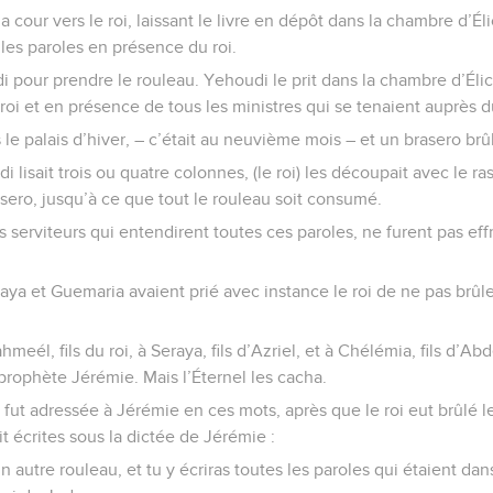
 la cour vers le roi, laissant le livre en dépôt dans la chambre d’Él
 les paroles en présence du roi.
 pour prendre le rouleau. Yehoudi le prit dans la chambre d’Élic
 roi et en présence de tous les ministres qui se tenaient auprès du
s le palais d’hiver, – c’était au neuvième mois – et un brasero brûl
lisait trois ou quatre colonnes, (le roi) les découpait avec le ras
asero, jusqu’à ce que tout le rouleau soit consumé.
ses serviteurs qui entendirent toutes ces paroles, ne furent pas ef
aya et Guemaria avaient prié avec instance le roi de ne pas brûler
meél, fils du roi, à Seraya, fils d’Azriel, et à Chélémia, fils d’Abdé
 prophète Jérémie. Mais l’Éternel les cacha.
l fut adressée à Jérémie en ces mots, après que le roi eut brûlé l
t écrites sous la dictée de Jérémie :
autre rouleau, et tu y écriras toutes les paroles qui étaient dan