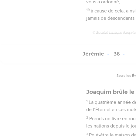
vous a ordonné,
19
à cause de cela, ains
jamais de descendants 
© Société biblique français
Jérémie
36
Seuls les É
Joaquim brûle le 
1
La quatrième année de 
de l’Éternel en ces mots
2
Prends un livre en roul
les nations depuis le jo
3
Peut-être la maison de 