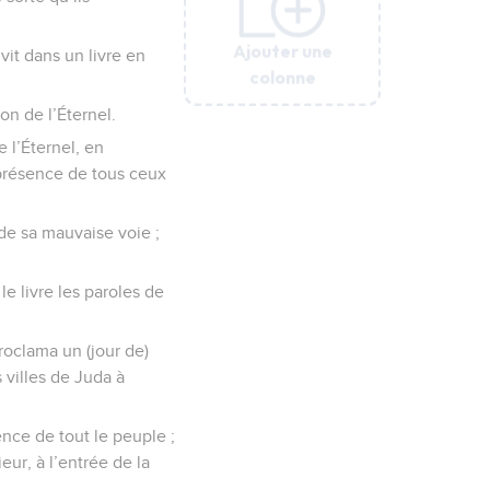
Ajouter une
Ajouter une
Ajouter une
Ajouter une
Ajouter une
vit dans un livre en
colonne
colonne
colonne
colonne
colonne
on de l’Éternel.
e l’Éternel, en
n présence de tous ceux
 de sa mauvaise voie ;
le livre les paroles de
roclama un (jour de)
 villes de Juda à
ence de tout le peuple ;
eur, à l’entrée de la