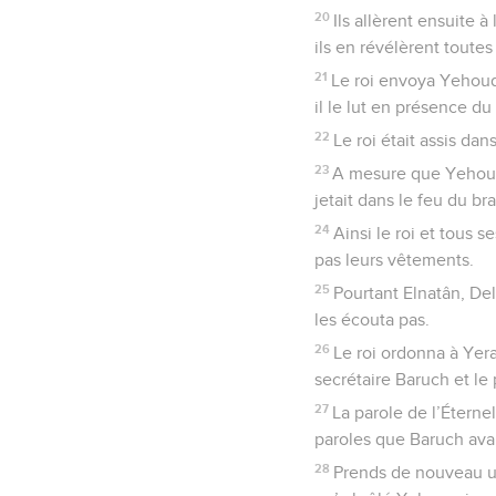
20
Ils allèrent ensuite à
ils en révélèrent toutes
21
Le roi envoya Yehoudi
il le lut en présence du
22
Le roi était assis dan
23
A mesure que Yehoudi 
jetait dans le feu du br
24
Ainsi le roi et tous 
pas leurs vêtements.
25
Pourtant Elnatân, Del
les écouta pas.
26
Le roi ordonna à Yerah
secrétaire Baruch et le
27
La parole de l’Éterne
paroles que Baruch avai
28
Prends de nouveau un 