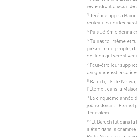
reviendront chacun de s
4
Jérémie appela Baruch,
rouleau toutes les parol
5
Puis Jérémie donna cet
6
Tu iras toi-même et tu
présence du peuple, dan
de Juda qui seront venus
7
Peut-être leur supplic
car grande est la colère
8
Baruch, fils de Nériya,
l’Éternel, dans la Maiso
9
La cinquième année de
jeûne devant l’Éternel 
Jérusalem.
10
Et Baruch lut dans la
il était dans la chambre
Porte Neuve de la maiso