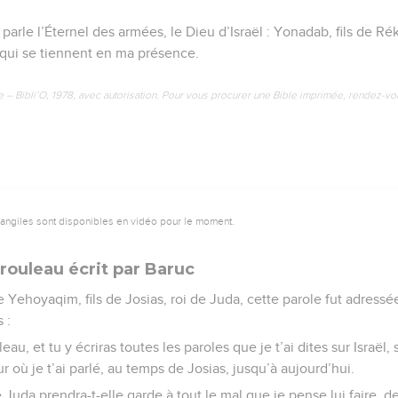
i parle l’Éternel des armées, le Dieu d’Israël : Yonadab, fils de 
qui se tiennent en ma présence.
e – Bibli’O, 1978, avec autorisation. Pour vous procurer une Bible imprimée, rendez-vo
vangiles sont disponibles en vidéo pour le moment.
rouleau écrit par Baruc
Yehoyaqim, fils de Josias, roi de Juda, cette parole fut adressé
 :
eau, et tu y écriras toutes les paroles que je t’ai dites sur Israël,
ur où je t’ai parlé, au temps de Josias, jusqu’à aujourd’hui.
Juda prendra-t-elle garde à tout le mal que je pense lui faire, de