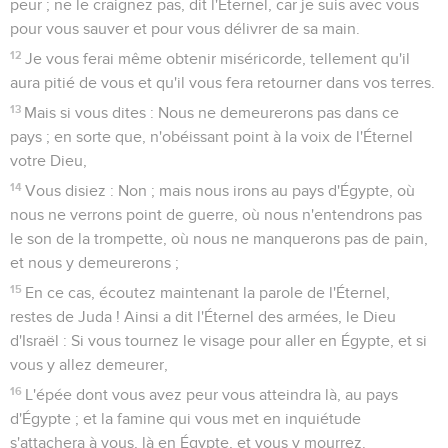
peur ; ne le craignez pas, dit l'Éternel, car je suis avec vous
pour vous sauver et pour vous délivrer de sa main.
12
Je vous ferai même obtenir miséricorde, tellement qu'il
aura pitié de vous et qu'il vous fera retourner dans vos terres.
13
Mais si vous dites : Nous ne demeurerons pas dans ce
pays ; en sorte que, n'obéissant point à la voix de l'Éternel
votre Dieu,
14
Vous disiez : Non ; mais nous irons au pays d'Égypte, où
nous ne verrons point de guerre, où nous n'entendrons pas
le son de la trompette, où nous ne manquerons pas de pain,
et nous y demeurerons ;
15
En ce cas, écoutez maintenant la parole de l'Éternel,
restes de Juda ! Ainsi a dit l'Éternel des armées, le Dieu
d'Israël : Si vous tournez le visage pour aller en Égypte, et si
vous y allez demeurer,
16
L'épée dont vous avez peur vous atteindra là, au pays
d'Égypte ; et la famine qui vous met en inquiétude
s'attachera à vous, là en Égypte, et vous y mourrez.