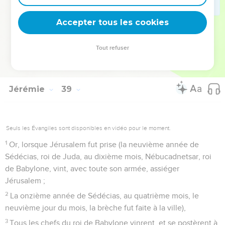
que le roi lui avait prescrit. Alors ils le laissèrent en repos ;
car on n'avait rien su de l'affaire.
Accepter tous les cookies
Les Babyloniens s'emparent de Jérusalem
Tout refuser
28
Ainsi Jérémie demeura dans la cour de la prison, jusqu'au
jour de la prise de Jérusalem.
Jérémie
39
Seuls les Évangiles sont disponibles en vidéo pour le moment.
1
Or, lorsque Jérusalem fut prise (la neuvième année de
Sédécias, roi de Juda, au dixième mois, Nébucadnetsar, roi
de Babylone, vint, avec toute son armée, assiéger
Jérusalem ;
2
La onzième année de Sédécias, au quatrième mois, le
neuvième jour du mois, la brèche fut faite à la ville),
3
Tous les chefs du roi de Babylone vinrent, et se postèrent à