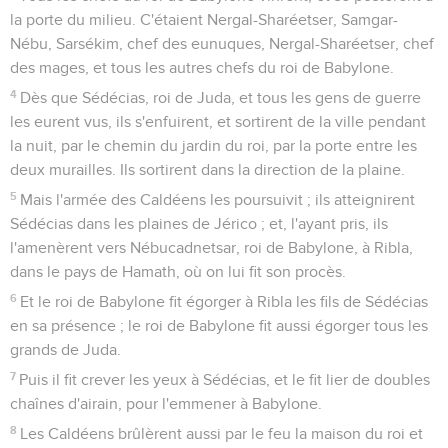
la porte du milieu. C'étaient Nergal-Sharéetser, Samgar-
Nébu, Sarsékim, chef des eunuques, Nergal-Sharéetser, chef
des mages, et tous les autres chefs du roi de Babylone.
4
Dès que Sédécias, roi de Juda, et tous les gens de guerre
les eurent vus, ils s'enfuirent, et sortirent de la ville pendant
la nuit, par le chemin du jardin du roi, par la porte entre les
deux murailles. Ils sortirent dans la direction de la plaine.
5
Mais l'armée des Caldéens les poursuivit ; ils atteignirent
Sédécias dans les plaines de Jérico ; et, l'ayant pris, ils
l'amenèrent vers Nébucadnetsar, roi de Babylone, à Ribla,
dans le pays de Hamath, où on lui fit son procès.
6
Et le roi de Babylone fit égorger à Ribla les fils de Sédécias
en sa présence ; le roi de Babylone fit aussi égorger tous les
grands de Juda.
7
Puis il fit crever les yeux à Sédécias, et le fit lier de doubles
chaînes d'airain, pour l'emmener à Babylone.
8
Les Caldéens brûlèrent aussi par le feu la maison du roi et