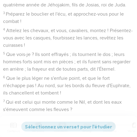
quatrième année de Jéhojakim, fils de Josias, roi de Juda.
3
Préparez le bouclier et l'écu, et approchez-vous pour le
combat !
4
Attelez les chevaux, et vous, cavaliers, montez ! Présentez-
vous avec les casques, fourbissez les lances, revêtez les
cuirasses !
5
Que vois-je ? Ils sont effrayés ; ils tournent le dos ; leurs
hommes forts sont mis en pièces ; et ils fuient sans regarder
en arrière ; la frayeur est de toutes parts, dit l'Éternel.
6
Que le plus léger ne s'enfuie point, et que le fort
n'échappe pas ! Au nord, sur les bords du fleuve d'Euphrate,
ils chancellent et tombent !
7
Qui est celui qui monte comme le Nil, et dont les eaux
s'émeuvent comme les fleuves ?
8
C'est l'Égypte. Elle monte comme le Nil ; ses eaux
s'émeuvent comme les fleuves ; elle dit : "Je monterai ; je
Contenus
Versions
Commentaires
Strong
Dictionnaire
couvrirai la terre ; je détruirai les villes et ceux qui y