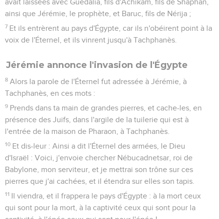
avait laissées avec Guédalia, fils d'Achikam, fils de Shaphan,
ainsi que Jérémie, le prophète, et Baruc, fils de Nérija ;
7
Et ils entrèrent au pays d'Égypte, car ils n'obéirent point à la
voix de l'Éternel, et ils vinrent jusqu'à Tachphanès.
Jérémie annonce l'invasion de l'Égypte
8
Alors la parole de l'Éternel fut adressée à Jérémie, à
Tachphanès, en ces mots :
9
Prends dans ta main de grandes pierres, et cache-les, en
présence des Juifs, dans l'argile de la tuilerie qui est à
l'entrée de la maison de Pharaon, à Tachphanès.
10
Et dis-leur : Ainsi a dit l'Éternel des armées, le Dieu
d'Israël : Voici, j'envoie chercher Nébucadnetsar, roi de
Babylone, mon serviteur, et je mettrai son trône sur ces
pierres que j'ai cachées, et il étendra sur elles son tapis.
11
Il viendra, et il frappera le pays d'Égypte : à la mort ceux
qui sont pour la mort, à la captivité ceux qui sont pour la