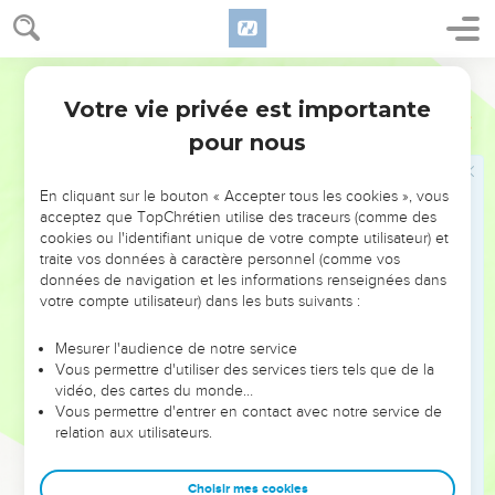
Babylone, et qu'elles diront que ceux qui t'annonçaient la
paix t'ont séduit, et ont prévalu sur toi ; puis, quand tes pieds
ont enfoncé dans la boue, ils se sont retirés en arrière.
Ostervald
23
On mènera donc dehors, aux Caldéens, toutes tes femmes
Votre vie privée est importante
Jérémie
38
et tes enfants ; et toi, tu n'échapperas point de leurs mains,
pour nous
mais tu seras saisi par la main du roi de Babylone, et tu seras
cause que cette ville sera brûlée par le feu.
En cliquant sur le bouton « Accepter tous les cookies », vous
24
Alors Sédécias dit à Jérémie : Que personne ne sache rien
acceptez que TopChrétien utilise des traceurs (comme des
cookies ou l'identifiant unique de votre compte utilisateur) et
de ces paroles, et tu ne mourras point.
traite vos données à caractère personnel (comme vos
25
Et si les chefs apprennent que je t'ai parlé, et qu'ils
données de navigation et les informations renseignées dans
viennent vers toi et te disent : "Déclare-nous donc ce que tu
votre compte utilisateur) dans les buts suivants :
as dit au roi, et ce que le roi t'a dit ; ne nous cache rien, et
Mesurer l'audience de notre service
nous ne te ferons pas mourir ;"
Vous permettre d'utiliser des services tiers tels que de la
26
Tu leur diras : J'ai humblement supplié le roi de ne pas me
vidéo, des cartes du monde…
faire retourner dans la maison de Jéhonathan, pour y mourir.
Vous permettre d'entrer en contact avec notre service de
relation aux utilisateurs.
27
Tous les chefs vinrent donc vers Jérémie, et
l'interrogèrent. Mais il leur répondit conformément à tout ce
Choisir mes cookies