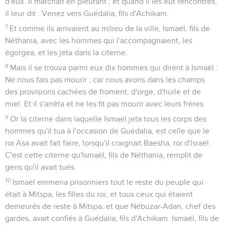
d'eux. Il marchait en pleurant ; et quand il les eut rencontrés,
il leur dit : Venez vers Guédalia, fils d'Achikam.
7
Et comme ils arrivaient au milieu de la ville, Ismaël, fils de
Néthania, avec les hommes qui l'accompagnaient, les
égorgea, et les jeta dans la citerne.
8
Mais il se trouva parmi eux dix hommes qui dirent à Ismaël :
Ne nous fais pas mourir ; car nous avons dans les champs
des provisions cachées de froment, d'orge, d'huile et de
miel. Et il s'arrêta et ne les fit pas mourir avec leurs frères.
9
Or la citerne dans laquelle Ismaël jeta tous les corps des
hommes qu'il tua à l'occasion de Guédalia, est celle que le
roi Asa avait fait faire, lorsqu'il craignait Baesha, roi d'Israël.
C'est cette citerne qu'Ismaël, fils de Néthania, remplit de
gens qu'il avait tués.
10
Ismaël emmena prisonniers tout le reste du peuple qui
était à Mitspa, les filles du roi, et tous ceux qui étaient
demeurés de reste à Mitspa, et que Nébuzar-Adan, chef des
gardes, avait confiés à Guédalia, fils d'Achikam. Ismaël, fils de