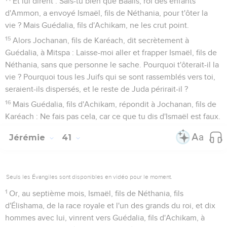
Et lui dirent : Sais-tu bien que Baalis, roi des enfants
d'Ammon, a envoyé Ismaël, fils de Néthania, pour t'ôter la
vie ? Mais Guédalia, fils d'Achikam, ne les crut point.
15
Alors Jochanan, fils de Karéach, dit secrètement à
Guédalia, à Mitspa : Laisse-moi aller et frapper Ismaël, fils de
Néthania, sans que personne le sache. Pourquoi t'ôterait-il la
vie ? Pourquoi tous les Juifs qui se sont rassemblés vers toi,
seraient-ils dispersés, et le reste de Juda périrait-il ?
16
Mais Guédalia, fils d'Achikam, répondit à Jochanan, fils de
Karéach : Ne fais pas cela, car ce que tu dis d'Ismaël est faux.
Jérémie
41
Seuls les Évangiles sont disponibles en vidéo pour le moment.
1
Or, au septième mois, Ismaël, fils de Néthania, fils
d'Élishama, de la race royale et l'un des grands du roi, et dix
hommes avec lui, vinrent vers Guédalia, fils d'Achikam, à