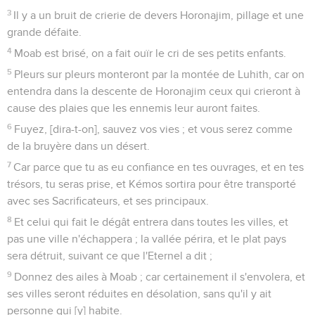
3
Il y a un bruit de crierie de devers Horonajim, pillage et une
grande défaite.
4
Moab est brisé, on a fait ouïr le cri de ses petits enfants.
5
Pleurs sur pleurs monteront par la montée de Luhith, car on
entendra dans la descente de Horonajim ceux qui crieront à
cause des plaies que les ennemis leur auront faites.
6
Fuyez, [dira-t-on], sauvez vos vies ; et vous serez comme
de la bruyère dans un désert.
7
Car parce que tu as eu confiance en tes ouvrages, et en tes
trésors, tu seras prise, et Kémos sortira pour être transporté
avec ses Sacrificateurs, et ses principaux.
8
Et celui qui fait le dégât entrera dans toutes les villes, et
pas une ville n'échappera ; la vallée périra, et le plat pays
sera détruit, suivant ce que l'Eternel a dit ;
9
Donnez des ailes à Moab ; car certainement il s'envolera, et
ses villes seront réduites en désolation, sans qu'il y ait
personne qui [y] habite.