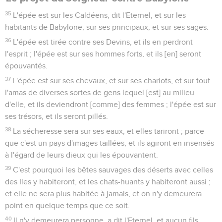
35
L'épée est sur les Caldéens, dit l'Eternel, et sur les
habitants de Babylone, sur ses principaux, et sur ses sages.
36
L'épée est tirée contre ses Devins, et ils en perdront
l'esprit ; l'épée est sur ses hommes forts, et ils [en] seront
épouvantés.
37
L'épée est sur ses chevaux, et sur ses chariots, et sur tout
l'amas de diverses sortes de gens lequel [est] au milieu
d'elle, et ils deviendront [comme] des femmes ; l'épée est sur
ses trésors, et ils seront pillés.
38
La sécheresse sera sur ses eaux, et elles tariront ; parce
que c'est un pays d'images taillées, et ils agiront en insensés
à l'égard de leurs dieux qui les épouvantent.
39
C'est pourquoi les bêtes sauvages des déserts avec celles
des Iles y habiteront, et les chats-huants y habiteront aussi ;
et elle ne sera plus habitée à jamais, et on n'y demeurera
point en quelque temps que ce soit.
40
Il n'y demeurera personne, a dit l'Eternel, et aucun fils