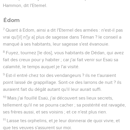
Hammon, dit l'Etemel.
Édom
7
Quant à Edom, ainsi a dit l'Eternel des armées : n'est-il pas
vrai qu'[il] n'[y a] plus de sagesse dans Téman ? le conseil a
manqué à ses habitants, leur sagesse s'est évanouie.
8
Fuyez, tournez [le dos], vous habitants de Dédan, qui avez
fait des creux pour y habiter ; car j'ai fait venir sur Esaü sa
calamité, le temps auquel je l'ai visité.
9
Est-il entré chez toi des vendangeurs ? ils ne t'auraient
point laissé de grappillage. Sont-ce des larrons de nuit ? ils
auraient fait du dégât autant qu'il leur aurait suffi.
10
Mais j'ai fouillé Esaü, j'ai découvert ses lieux secrets,
tellement qu'il ne se pourra cacher ; sa postérité est ravagée,
ses frères aussi, et ses voisins ; et ce n'est plus rien.
11
Laisse tes orphelins, et je leur donnerai de quoi vivre, et
que tes veuves s'assurent sur moi.