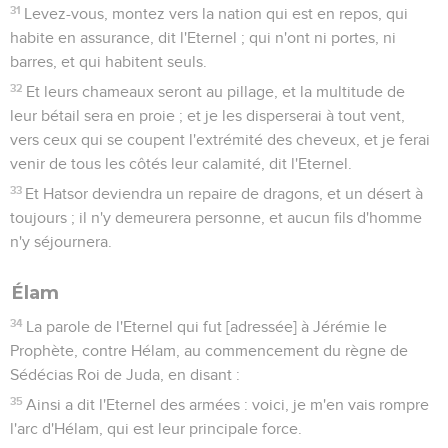
31
Levez-vous, montez vers la nation qui est en repos, qui
habite en assurance, dit l'Eternel ; qui n'ont ni portes, ni
barres, et qui habitent seuls.
32
Et leurs chameaux seront au pillage, et la multitude de
leur bétail sera en proie ; et je les disperserai à tout vent,
vers ceux qui se coupent l'extrémité des cheveux, et je ferai
venir de tous les côtés leur calamité, dit l'Eternel.
33
Et Hatsor deviendra un repaire de dragons, et un désert à
toujours ; il n'y demeurera personne, et aucun fils d'homme
n'y séjournera.
Élam
34
La parole de l'Eternel qui fut [adressée] à Jérémie le
Prophète, contre Hélam, au commencement du règne de
Sédécias Roi de Juda, en disant :
35
Ainsi a dit l'Eternel des armées : voici, je m'en vais rompre
l'arc d'Hélam, qui est leur principale force.