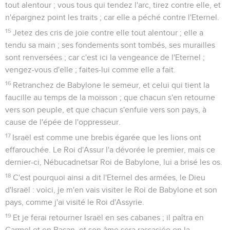
tout alentour ; vous tous qui tendez l'arc, tirez contre elle, et
n'épargnez point les traits ; car elle a péché contre l'Eternel.
15
Jetez des cris de joie contre elle tout alentour ; elle a
tendu sa main ; ses fondements sont tombés, ses murailles
sont renversées ; car c'est ici la vengeance de l'Eternel ;
vengez-vous d'elle ; faites-lui comme elle a fait.
16
Retranchez de Babylone le semeur, et celui qui tient la
faucille au temps de la moisson ; que chacun s'en retourne
vers son peuple, et que chacun s'enfuie vers son pays, à
cause de l'épée de l'oppresseur.
17
Israël est comme une brebis égarée que les lions ont
effarouchée. Le Roi d'Assur l'a dévorée le premier, mais ce
dernier-ci, Nébucadnetsar Roi de Babylone, lui a brisé les os.
18
C'est pourquoi ainsi a dit l'Eternel des armées, le Dieu
d'Israël : voici, je m'en vais visiter le Roi de Babylone et son
pays, comme j'ai visité le Roi d'Assyrie.
19
Et je ferai retourner Israël en ses cabanes ; il paîtra en
Carmel et en Basan, et son âme sera rassasiée en la