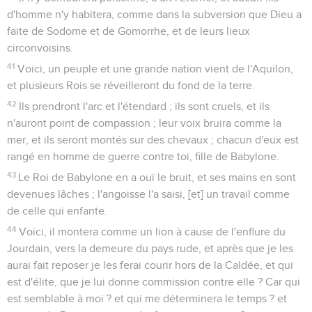
d'homme n'y habitera, comme dans la subversion que Dieu a
faite de Sodome et de Gomorrhe, et de leurs lieux
circonvoisins.
41
Voici, un peuple et une grande nation vient de l'Aquilon,
et plusieurs Rois se réveilleront du fond de la terre.
42
Ils prendront l'arc et l'étendard ; ils sont cruels, et ils
n'auront point de compassion ; leur voix bruira comme la
mer, et ils seront montés sur des chevaux ; chacun d'eux est
rangé en homme de guerre contre toi, fille de Babylone.
43
Le Roi de Babylone en a ouï le bruit, et ses mains en sont
devenues lâches ; l'angoisse l'a saisi, [et] un travail comme
de celle qui enfante.
44
Voici, il montera comme un lion à cause de l'enflure du
Jourdain, vers la demeure du pays rude, et après que je les
aurai fait reposer je les ferai courir hors de la Caldée, et qui
est d'élite, que je lui donne commission contre elle ? Car qui
est semblable à moi ? et qui me déterminera le temps ? et