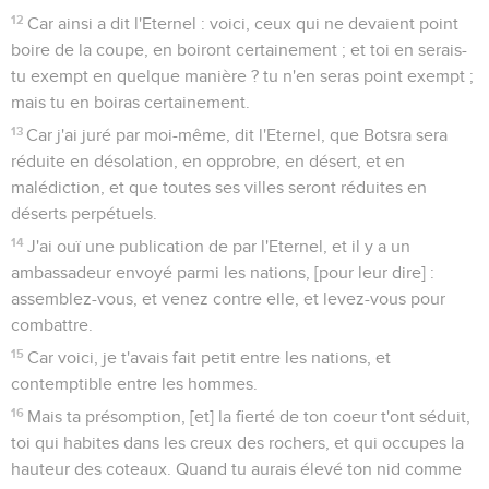
12
Car ainsi a dit l'Eternel : voici, ceux qui ne devaient point
boire de la coupe, en boiront certainement ; et toi en serais-
tu exempt en quelque manière ? tu n'en seras point exempt ;
mais tu en boiras certainement.
13
Car j'ai juré par moi-même, dit l'Eternel, que Botsra sera
réduite en désolation, en opprobre, en désert, et en
malédiction, et que toutes ses villes seront réduites en
déserts perpétuels.
14
J'ai ouï une publication de par l'Eternel, et il y a un
ambassadeur envoyé parmi les nations, [pour leur dire] :
assemblez-vous, et venez contre elle, et levez-vous pour
combattre.
15
Car voici, je t'avais fait petit entre les nations, et
contemptible entre les hommes.
16
Mais ta présomption, [et] la fierté de ton coeur t'ont séduit,
toi qui habites dans les creux des rochers, et qui occupes la
hauteur des coteaux. Quand tu aurais élevé ton nid comme