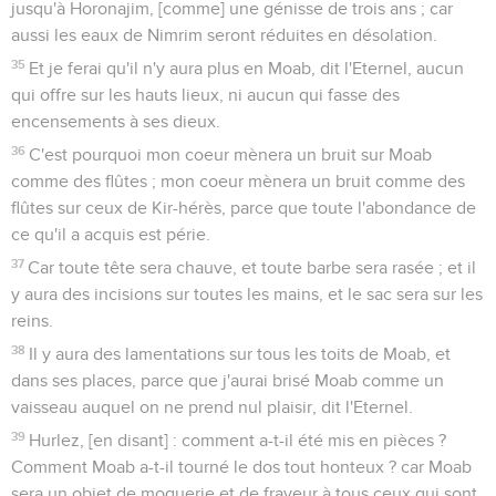
jusqu'à Horonajim, [comme] une génisse de trois ans ; car
aussi les eaux de Nimrim seront réduites en désolation.
35
Et je ferai qu'il n'y aura plus en Moab, dit l'Eternel, aucun
qui offre sur les hauts lieux, ni aucun qui fasse des
encensements à ses dieux.
36
C'est pourquoi mon coeur mènera un bruit sur Moab
comme des flûtes ; mon coeur mènera un bruit comme des
flûtes sur ceux de Kir-hérès, parce que toute l'abondance de
ce qu'il a acquis est périe.
37
Car toute tête sera chauve, et toute barbe sera rasée ; et il
y aura des incisions sur toutes les mains, et le sac sera sur les
reins.
38
Il y aura des lamentations sur tous les toits de Moab, et
dans ses places, parce que j'aurai brisé Moab comme un
vaisseau auquel on ne prend nul plaisir, dit l'Eternel.
39
Hurlez, [en disant] : comment a-t-il été mis en pièces ?
Comment Moab a-t-il tourné le dos tout honteux ? car Moab
sera un objet de moquerie et de frayeur à tous ceux qui sont