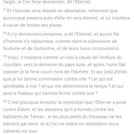
l'aigle, je t'en ferai descendre, dit l'Eternel.
17
Et l'Idumée sera réduite en désolation, tellement que
quiconque passera près d'elle en sera étonné, et lui insultera
à cause de toutes ses plaies.
18
Il n'y demeurera personne, a dit l'Eternel, et aucun fils
d'homme n'y séjournera, comme dans la subversion de
Sodome et de Gomorrhe, et de leurs lieux circonvoisins.
19
Voici, il montera comme un lion à cause de l'enflure du
Jourdain, vers la demeure du pays rude, et après l'avoir fait
reposer je le ferai courir hors de l'Idumée. Et qui [est] d'élite,
que je lui donne commission contre elle ? car qui est
semblable à moi ? et qui me déterminera le temps ? et qui
sera le Pasteur qui tiendra ferme contre moi ?
20
C'est pourquoi écoutez la résolution que l'Eternel a prise
contre Edom, et les desseins qu'il a formés contre les
habitants de Téman ; si les plus petits du troupeau ne les
traînent par terre, et si l'on ne réduit en désolation leurs
cabanes sur eux.