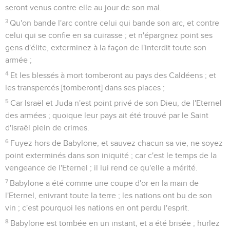
seront venus contre elle au jour de son mal.
3
Qu'on bande l'arc contre celui qui bande son arc, et contre
celui qui se confie en sa cuirasse ; et n'épargnez point ses
gens d'élite, exterminez à la façon de l'interdit toute son
armée ;
4
Et les blessés à mort tomberont au pays des Caldéens ; et
les transpercés [tomberont] dans ses places ;
5
Car Israël et Juda n'est point privé de son Dieu, de l'Eternel
des armées ; quoique leur pays ait été trouvé par le Saint
d'Israël plein de crimes.
6
Fuyez hors de Babylone, et sauvez chacun sa vie, ne soyez
point exterminés dans son iniquité ; car c'est le temps de la
vengeance de l'Eternel ; il lui rend ce qu'elle a mérité.
7
Babylone a été comme une coupe d'or en la main de
l'Eternel, enivrant toute la terre ; les nations ont bu de son
vin ; c'est pourquoi les nations en ont perdu l'esprit.
8
Babylone est tombée en un instant, et a été brisée ; hurlez