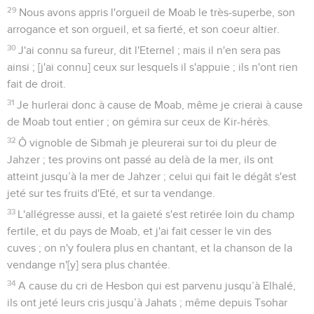
29
Nous avons appris l'orgueil de Moab le très-superbe, son
arrogance et son orgueil, et sa fierté, et son coeur altier.
30
J'ai connu sa fureur, dit l'Eternel ; mais il n'en sera pas
ainsi ; [j'ai connu] ceux sur lesquels il s'appuie ; ils n'ont rien
fait de droit.
31
Je hurlerai donc à cause de Moab, même je crierai à cause
de Moab tout entier ; on gémira sur ceux de Kir-hérès.
32
Ô vignoble de Sibmah je pleurerai sur toi du pleur de
Jahzer ; tes provins ont passé au delà de la mer, ils ont
atteint jusqu’à la mer de Jahzer ; celui qui fait le dégât s'est
jeté sur tes fruits d'Eté, et sur ta vendange.
33
L'allégresse aussi, et la gaieté s'est retirée loin du champ
fertile, et du pays de Moab, et j'ai fait cesser le vin des
cuves ; on n'y foulera plus en chantant, et la chanson de la
vendange n'[y] sera plus chantée.
34
A cause du cri de Hesbon qui est parvenu jusqu’à Elhalé,
ils ont jeté leurs cris jusqu’à Jahats ; même depuis Tsohar