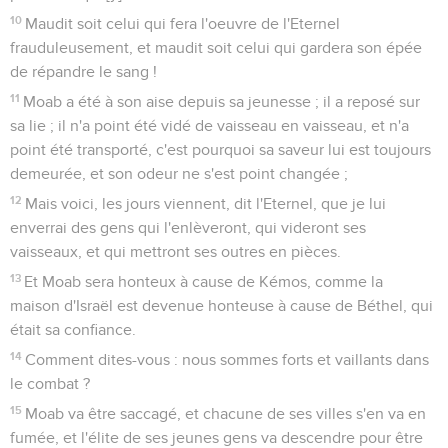
10
Maudit soit celui qui fera l'oeuvre de l'Eternel
frauduleusement, et maudit soit celui qui gardera son épée
de répandre le sang !
11
Moab a été à son aise depuis sa jeunesse ; il a reposé sur
sa lie ; il n'a point été vidé de vaisseau en vaisseau, et n'a
point été transporté, c'est pourquoi sa saveur lui est toujours
demeurée, et son odeur ne s'est point changée ;
12
Mais voici, les jours viennent, dit l'Eternel, que je lui
enverrai des gens qui l'enlèveront, qui videront ses
vaisseaux, et qui mettront ses outres en pièces.
13
Et Moab sera honteux à cause de Kémos, comme la
maison d'Israël est devenue honteuse à cause de Béthel, qui
était sa confiance.
14
Comment dites-vous : nous sommes forts et vaillants dans
le combat ?
15
Moab va être saccagé, et chacune de ses villes s'en va en
fumée, et l'élite de ses jeunes gens va descendre pour être