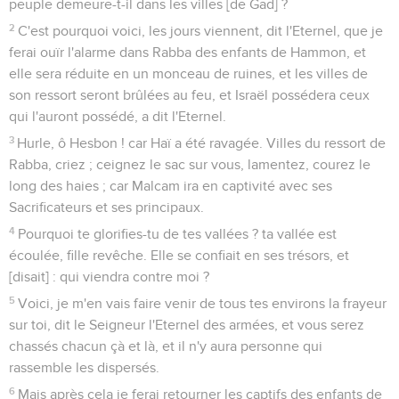
peuple demeure-t-il dans les villes [de Gad] ?
2
C'est pourquoi voici, les jours viennent, dit l'Eternel, que je
ferai ouïr l'alarme dans Rabba des enfants de Hammon, et
elle sera réduite en un monceau de ruines, et les villes de
son ressort seront brûlées au feu, et Israël possédera ceux
qui l'auront possédé, a dit l'Eternel.
3
Hurle, ô Hesbon ! car Haï a été ravagée. Villes du ressort de
Rabba, criez ; ceignez le sac sur vous, lamentez, courez le
long des haies ; car Malcam ira en captivité avec ses
Sacrificateurs et ses principaux.
4
Pourquoi te glorifies-tu de tes vallées ? ta vallée est
écoulée, fille revêche. Elle se confiait en ses trésors, et
[disait] : qui viendra contre moi ?
5
Voici, je m'en vais faire venir de tous tes environs la frayeur
sur toi, dit le Seigneur l'Eternel des armées, et vous serez
chassés chacun çà et là, et il n'y aura personne qui
rassemble les dispersés.
6
Mais après cela je ferai retourner les captifs des enfants de