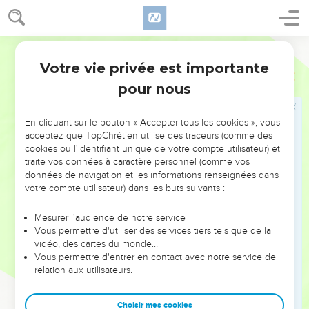
24
La fille d'Egypte est rendue honteuse, elle est livrée entre
les mains du peuple de l'Aquilon.
Martin
25
L'Eternel des armées, le Dieu d'Israël, a dit : voici, je m'en
Votre vie privée est importante
Jérémie
46
vais punir le grand peuple de No, et Pharaon, et l'Egypte, et
pour nous
ses dieux, et ses Rois, tant Pharaon, que ceux qui se confient
en lui.
En cliquant sur le bouton « Accepter tous les cookies », vous
26
Et je les livrerai entre les mains de ceux qui cherchent leur
acceptez que TopChrétien utilise des traceurs (comme des
vie, entre les mains, dis-je, de Nébucadnetsar Roi de
cookies ou l'identifiant unique de votre compte utilisateur) et
Babylone, et entre les mains de ses serviteurs ; mais après
traite vos données à caractère personnel (comme vos
cela elle sera habitée comme aux temps passés, dit l'Eternel.
données de navigation et les informations renseignées dans
votre compte utilisateur) dans les buts suivants :
Israël délivré
Mesurer l'audience de notre service
Vous permettre d'utiliser des services tiers tels que de la
27
Et toi Jacob mon serviteur, ne crains point, et ne
vidéo, des cartes du monde…
t'épouvante point, toi Israël ; car voici, je m'en vais te délivrer
Vous permettre d'entrer en contact avec notre service de
du pays éloigné ; et ta postérité, du pays de leur captivité ; et
relation aux utilisateurs.
Jacob retournera, et sera en repos et à son aise, et il n'y aura
personne qui lui fasse peur.
Choisir mes cookies