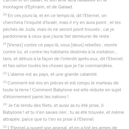
montagne d'Ephraïm, et de Galaad.
20
En ces jours-là, et en ce temps-là, dit l'Eternel, on
cherchera l'iniquité d'Israël, mais il n'y en aura point ; et les
péchés de Juda, mais ils ne seront point trouvés ; car je
pardonnerai à ceux que j'aurai fait demeurer de reste.
21
[Venez] contre ce pays-là, vous [deux] rebelles ; monte
contre lui, et contre les habitants destinés à la visitation ;
taris, et détruis à la façon de l'interdit après eux, dit l'Eternel,
et fais selon toutes les choses que je t'ai commandées.
22
L'alarme est au pays, et une grande calamité.
23
Comment est mis en pièces et est rompu le marteau de
toute la terre ! Comment Babylone est-elle réduite en sujet
d'étonnement parmi les nations !
24
Je t'ai tendu des filets, et aussi as-tu été prise, ô
Babylone ! et tu n'en savais rien ; tu as été trouvée, et même
attrapée, parce que tu t'en es prise à l'Eternel.
25
L'Eternel a ouvert son arsenal, et en a tiré les armes de