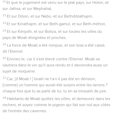
21
Et que le jugement est venu sur le plat pays, sur Holon, et
sur Jathsa, et sur Mephahat,
22
Et sur Dibon, et sur Nebo, et sur Bethdiblathajim,
23
Et sur Kiriathajim, et sur Beth-gamul, et sur Beth-méhon,
24
Et sur Kérijoth, et sur Botsra, et sur toutes les villes du
pays de Moab éloignées et proches.
25
La force de Moab a été rompue, et son bras a été cassé,
dit l'Eternel.
26
Enivrez-le, car il s'est élevé contre l'Eternel. Moab se
vautrera dans le vin qu'il aura rendu et il deviendra aussi un
sujet de moquerie.
27
Car, [ô Moab ! ] Israël ne t'a-t-il pas été en dérision,
[comme] un homme qui aurait été surpris entre les larrons ?
chaque fois que tu as parlé de lui, tu en as tressailli de joie.
28
Habitants de Moab quittez les villes, et demeurez dans les
rochers, et soyez comme le pigeon qui fait son nid aux côtés
de l'entrée des cavernes.