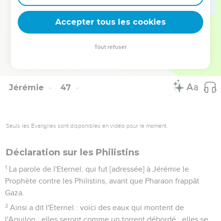
28
Toi donc, Jacob mon serviteur, ne crains point, dit
l'Eternel ; car je suis avec toi ; et même je consumerai
Accepter tous les cookies
entièrement toutes les nations parmi lesquelles je t'aurai
chassé ; mais je ne te consumerai point entièrement, et je te
Tout refuser
châtierai par mesure ; toutefois je ne te tiendrai pas tout à
fait pour innocent.
Jérémie
47
Seuls les Évangiles sont disponibles en vidéo pour le moment.
Déclaration sur les Philistins
1
La parole de l'Eternel, qui fut [adressée] à Jérémie le
Prophète contre les Philistins, avant que Pharaon frappât
Gaza.
2
Ainsi a dit l'Eternel : voici des eaux qui montent de
l'Aquilon ; elles seront comme un torrent débordé ; elles se