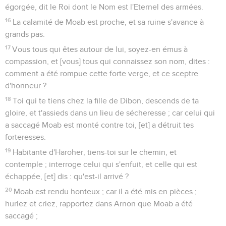
égorgée, dit le Roi dont le Nom est l'Eternel des armées.
16
La calamité de Moab est proche, et sa ruine s'avance à
grands pas.
17
Vous tous qui êtes autour de lui, soyez-en émus à
compassion, et [vous] tous qui connaissez son nom, dites :
comment a été rompue cette forte verge, et ce sceptre
d'honneur ?
18
Toi qui te tiens chez la fille de Dibon, descends de ta
gloire, et t'assieds dans un lieu de sécheresse ; car celui qui
a saccagé Moab est monté contre toi, [et] a détruit tes
forteresses.
19
Habitante d'Haroher, tiens-toi sur le chemin, et
contemple ; interroge celui qui s'enfuit, et celle qui est
échappée, [et] dis : qu'est-il arrivé ?
20
Moab est rendu honteux ; car il a été mis en pièces ;
hurlez et criez, rapportez dans Arnon que Moab a été
saccagé ;