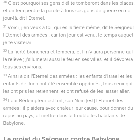
30
C'est pourquoi ses gens d'élite tomberont dans les places,
et on fera perdre la parole à tous ses gens de guerre en ce
jour-là, dit l'Eternel.
31
Voici, j'en veux à toi, qui es la fierté même, dit le Seigneur
l'Eternel des armées ; car ton jour est venu, le temps auquel
je te visiterai.
32
La fierté bronchera et tombera, et il n'y aura personne qui
la relève ; j'allumerai aussi le feu en ses villes, et il dévorera
tous ses environs.
33
Ainsi a dit l'Eternel des armées : les enfants d'Israël et les
enfants de Juda ont été ensemble opprimés ; tous ceux qui
les ont pris les retiennent, et ont refusé de les laisser aller.
34
Leur Rédempteur est fort, son Nom [est] l'Eternel des
armées ; il plaidera avec chaleur leur cause, pour donner du
repos au pays, et mettre dans le trouble les habitants de
Babylone.
Le projet du Seigneur contre Babylone