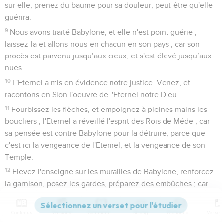
sur elle, prenez du baume pour sa douleur, peut-être qu'elle
guérira.
9
Nous avons traité Babylone, et elle n'est point guérie ;
laissez-la et allons-nous-en chacun en son pays ; car son
procès est parvenu jusqu’aux cieux, et s'est élevé jusqu’aux
nues.
10
L'Eternel a mis en évidence notre justice. Venez, et
racontons en Sion l'oeuvre de l'Eternel notre Dieu.
11
Fourbissez les flèches, et empoignez à pleines mains les
boucliers ; l'Eternel a réveillé l'esprit des Rois de Méde ; car
sa pensée est contre Babylone pour la détruire, parce que
c'est ici la vengeance de l'Eternel, et la vengeance de son
Temple.
12
Elevez l'enseigne sur les murailles de Babylone, renforcez
la garnison, posez les gardes, préparez des embûches ; car
l'Eternel a formé un dessein, même il a fait ce qu'il a dit
contre les habitants de Babylone.
Contenus
Versions
Commentaires
Strong
Dictionnaire
13