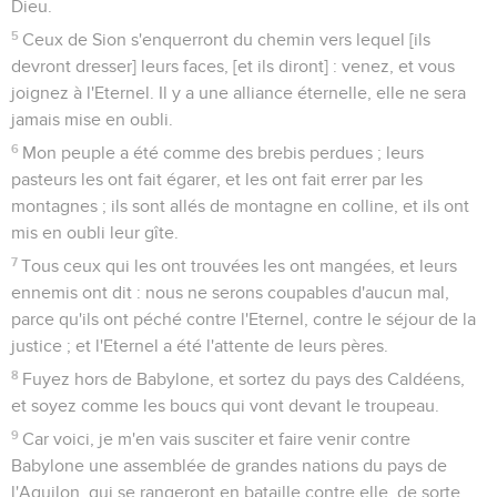
Dieu.
5
Ceux de Sion s'enquerront du chemin vers lequel [ils
devront dresser] leurs faces, [et ils diront] : venez, et vous
joignez à l'Eternel. Il y a une alliance éternelle, elle ne sera
jamais mise en oubli.
6
Mon peuple a été comme des brebis perdues ; leurs
pasteurs les ont fait égarer, et les ont fait errer par les
montagnes ; ils sont allés de montagne en colline, et ils ont
mis en oubli leur gîte.
7
Tous ceux qui les ont trouvées les ont mangées, et leurs
ennemis ont dit : nous ne serons coupables d'aucun mal,
parce qu'ils ont péché contre l'Eternel, contre le séjour de la
justice ; et l'Eternel a été l'attente de leurs pères.
8
Fuyez hors de Babylone, et sortez du pays des Caldéens,
et soyez comme les boucs qui vont devant le troupeau.
9
Car voici, je m'en vais susciter et faire venir contre
Babylone une assemblée de grandes nations du pays de
l'Aquilon, qui se rangeront en bataille contre elle, de sorte