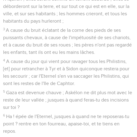
déborderont sur la terre, et sur tout ce qui est en elle, sur la
ville, et sur ses habitants ; les hommes crieront, et tous les
habitants du pays hurleront ;
3
A cause du bruit éclatant de la corne des pieds de ses
puissants chevaux, à cause de l'impétuosité de ses chariots,
et à cause du bruit de ses roues ; les pères n'ont pas regardé
les enfants, tant ils ont eu les mains lâches.
4
A cause du jour qui vient pour ravager tous les Philistins,
[et] pour retrancher à Tyr et à Sidon quiconque restera pour
les secourir ; car l'Eternel s'en va saccager les Philistins, qui
sont les restes de l'Ile de Caphtor.
5
Gaza est devenue chauve ; Askélon ne dit plus mot avec le
reste de leur vallée ; jusques à quand feras-tu des incisions
sur toi ?
6
Ha ! épée de l'Eternel, jusques à quand ne te reposeras-tu
point ? rentre en ton fourreau, apaise-toi, et te tiens en
repos.