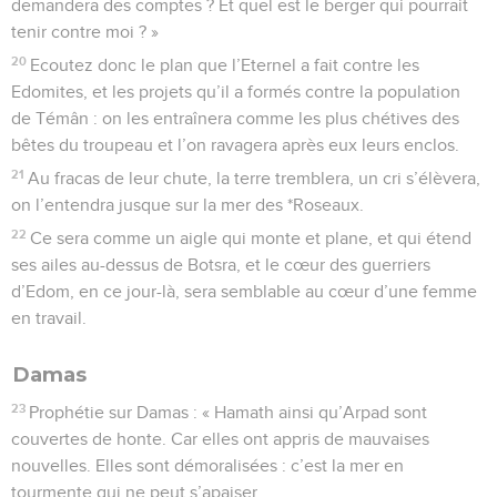
demandera des comptes ? Et quel est le berger qui pourrait
tenir contre moi ? »
20
Ecoutez donc le plan que l’Eternel a fait contre les
Edomites, et les projets qu’il a formés contre la population
de Témân : on les entraînera comme les plus chétives des
bêtes du troupeau et l’on ravagera après eux leurs enclos.
21
Au fracas de leur chute, la terre tremblera, un cri s’élèvera,
on l’entendra jusque sur la mer des *Roseaux.
22
Ce sera comme un aigle qui monte et plane, et qui étend
ses ailes au-dessus de Botsra, et le cœur des guerriers
d’Edom, en ce jour-là, sera semblable au cœur d’une femme
en travail.
Damas
23
Prophétie sur Damas : « Hamath ainsi qu’Arpad sont
couvertes de honte. Car elles ont appris de mauvaises
nouvelles. Elles sont démoralisées : c’est la mer en
tourmente qui ne peut s’apaiser.