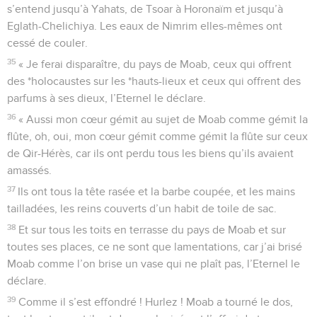
s’entend jusqu’à Yahats, de Tsoar à Horonaïm et jusqu’à
Eglath-Chelichiya. Les eaux de Nimrim elles-mêmes ont
cessé de couler.
35
« Je ferai disparaître, du pays de Moab, ceux qui offrent
des *holocaustes sur les *hauts-lieux et ceux qui offrent des
parfums à ses dieux, l’Eternel le déclare.
36
« Aussi mon cœur gémit au sujet de Moab comme gémit la
flûte, oh, oui, mon cœur gémit comme gémit la flûte sur ceux
de Qir-Hérès, car ils ont perdu tous les biens qu’ils avaient
amassés.
37
Ils ont tous la tête rasée et la barbe coupée, et les mains
tailladées, les reins couverts d’un habit de toile de sac.
38
Et sur tous les toits en terrasse du pays de Moab et sur
toutes ses places, ce ne sont que lamentations, car j’ai brisé
Moab comme l’on brise un vase qui ne plaît pas, l’Eternel le
déclare.
39
Comme il s’est effondré ! Hurlez ! Moab a tourné le dos,