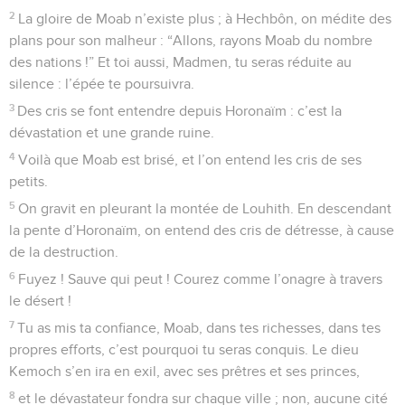
2
La gloire de Moab n’existe plus ; à Hechbôn, on médite des
plans pour son malheur : “Allons, rayons Moab du nombre
des nations !” Et toi aussi, Madmen, tu seras réduite au
silence : l’épée te poursuivra.
3
Des cris se font entendre depuis Horonaïm : c’est la
dévastation et une grande ruine.
4
Voilà que Moab est brisé, et l’on entend les cris de ses
petits.
5
On gravit en pleurant la montée de Louhith. En descendant
la pente d’Horonaïm, on entend des cris de détresse, à cause
de la destruction.
6
Fuyez ! Sauve qui peut ! Courez comme l’onagre à travers
le désert !
7
Tu as mis ta confiance, Moab, dans tes richesses, dans tes
propres efforts, c’est pourquoi tu seras conquis. Le dieu
Kemoch s’en ira en exil, avec ses prêtres et ses princes,
8
et le dévastateur fondra sur chaque ville ; non, aucune cité