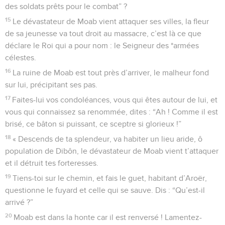
des soldats prêts pour le combat” ?
15
Le dévastateur de Moab vient attaquer ses villes, la fleur
de sa jeunesse va tout droit au massacre, c’est là ce que
déclare le Roi qui a pour nom : le Seigneur des *armées
célestes.
16
La ruine de Moab est tout près d’arriver, le malheur fond
sur lui, précipitant ses pas.
17
Faites-lui vos condoléances, vous qui êtes autour de lui, et
vous qui connaissez sa renommée, dites : “Ah ! Comme il est
brisé, ce bâton si puissant, ce sceptre si glorieux !”
18
« Descends de ta splendeur, va habiter un lieu aride, ô
population de Dibôn, le dévastateur de Moab vient t’attaquer
et il détruit tes forteresses.
19
Tiens-toi sur le chemin, et fais le guet, habitant d’Aroër,
questionne le fuyard et celle qui se sauve. Dis : “Qu’est-il
arrivé ?”
20
Moab est dans la honte car il est renversé ! Lamentez-