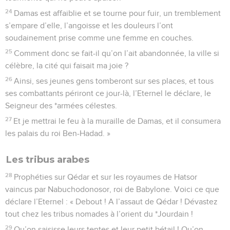
24
Damas est affaiblie et se tourne pour fuir, un tremblement
s’empare d’elle, l’angoisse et les douleurs l’ont
soudainement prise comme une femme en couches.
25
Comment donc se fait-il qu’on l’ait abandonnée, la ville si
célèbre, la cité qui faisait ma joie ?
26
Ainsi, ses jeunes gens tomberont sur ses places, et tous
ses combattants périront ce jour-là, l’Eternel le déclare, le
Seigneur des *armées célestes.
27
Et je mettrai le feu à la muraille de Damas, et il consumera
les palais du roi Ben-Hadad. »
Les tribus arabes
28
Prophéties sur Qédar et sur les royaumes de Hatsor
vaincus par Nabuchodonosor, roi de Babylone. Voici ce que
déclare l’Eternel : « Debout ! A l’assaut de Qédar ! Dévastez
tout chez les tribus nomades à l’orient du *Jourdain !
29
Qu’on saisisse leurs tentes et leur petit bétail ! Qu’on