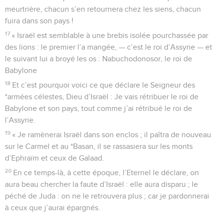
meurtrière, chacun s’en retournera chez les siens, chacun
fuira dans son pays !
17
« Israël est semblable à une brebis isolée pourchassée par
des lions : le premier l’a mangée, — c’est le roi d’Assyrie — et
le suivant lui a broyé les os : Nabuchodonosor, le roi de
Babylone
18
Et c’est pourquoi voici ce que déclare le Seigneur des
*armées célestes, Dieu d’Israël : Je vais rétribuer le roi de
Babylone et son pays, tout comme j’ai rétribué le roi de
l’Assyrie.
19
« Je ramènerai Israël dans son enclos ; il paîtra de nouveau
sur le Carmel et au *Basan, il se rassasiera sur les monts
d’Ephraïm et ceux de Galaad.
20
En ce temps-là, à cette époque, l’Eternel le déclare, on
aura beau chercher la faute d’Israël : elle aura disparu ; le
péché de Juda : on ne le retrouvera plus ; car je pardonnerai
à ceux que j’aurai épargnés.