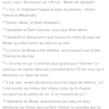
vous, criez ! Annoncez sur l’Arnon : Moab est dévasté !
21
« Oui, le châtiment frappe le pays du plateau : Holôn,
Yahtsa et Méphaath,
22
Dibôn, Nebo, et Beth-Diblataïm,
23
Qiryataïm et Beth-Gamoul, ainsi que Beth-Meôn,
24
Qeriyoth et Botsra ainsi que toutes les villes du pays de
Moab, qu’elles soient au près ou au loin.
25
La force de Moab a été abattue, sa puissance est brisée,
l’Eternel le déclare.
26
« Enivrez-le car il s’est fait plus grand que l’Eternel ! Le
voilà qui se vautre dans ses vomissements ! A son tour, qu’il
devienne un objet de risée !
27
Il est vrai : Israël est devenu pour toi objet de raillerie ; a-t-
il été surpris au milieu des voleurs pour qu’à chaque
occasion où tu parles de lui, tu te moques de lui ?
28
Habitants de Moab, abandonnez les villes et allez
demeurer au milieu des rochers ! Imitez la colombe qui va