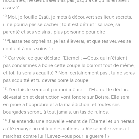
nocturnes, ne détruiraient-ils pas jusqu’à ce qu’ils en aient
assez ?
10
Moi, je fouille Esaü, je mets à découvert ses lieux secrets,
il ne pourra pas se cacher ; tout est détruit : sa race, sa
parenté et ses voisins ; plus personne pour dire :
11
“Laisse tes orphelins, je les élèverai, et que tes veuves se
confient à mes soins.” »
12
Car voici ce que déclare l’Eternel : —Ceux qui n’étaient
pas condamnés à boire cette coupe la boiront tout de même,
et toi, tu serais acquitté ? Non, certainement pas ; tu ne seras
pas acquitté et tu devras boire la coupe.
13
J’en fais le serment par moi-même — l’Eternel le déclare :
dévastation et destruction vont fondre sur Botsra. Elle sera
en proie à l’opprobre et à la malédiction, et toutes ses
bourgades seront, à tout jamais, un tas de ruines.
14
J’ai entendu une nouvelle venant de l’Eternel et un héraut
a été envoyé au milieu des nations : « Rassemblez-vous et
marchez contre lui ! Levez-vous pour la guerre ! »