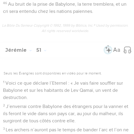
46
Au bruit de la prise de Babylone, la terre tremblera, et un
cri sera entendu chez les nations païennes.
La Bible Du Semeur Copyright © 1992, 1999 by Biblica, Inc.® Used by permission.
All rights reserved worldwide.
Jérémie
51
Seuls les Évangiles sont disponibles en vidéo pour le moment.
1
Voici ce que déclare l’Eternel : « Je vais faire souffler sur
Babylone et sur les habitants de Lev Qamaï, un vent de
destruction.
2
J’enverrai contre Babylone des étrangers pour la vanner et
ils feront le vide dans son pays car, au jour du malheur, ils
surgiront de tous côtés contre elle.
3
Les archers n’auront pas le temps de bander l’arc et l’on ne