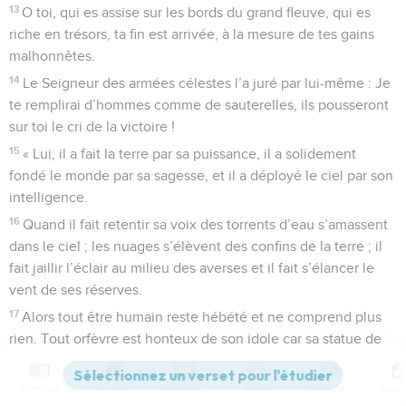
13
O toi, qui es assise sur les bords du grand fleuve, qui es
riche en trésors, ta fin est arrivée, à la mesure de tes gains
malhonnêtes.
14
Le Seigneur des armées célestes l’a juré par lui-même : Je
te remplirai d’hommes comme de sauterelles, ils pousseront
sur toi le cri de la victoire !
15
« Lui, il a fait la terre par sa puissance, il a solidement
fondé le monde par sa sagesse, et il a déployé le ciel par son
intelligence.
16
Quand il fait retentir sa voix des torrents d’eau s’amassent
dans le ciel ; les nuages s’élèvent des confins de la terre ; il
fait jaillir l’éclair au milieu des averses et il fait s’élancer le
vent de ses réserves.
17
Alors tout être humain reste hébété et ne comprend plus
rien. Tout orfèvre est honteux de son idole car sa statue de
fonte est une tromperie qui n’a aucun souffle de vie.
18
Ils ne sont que néant et œuvres illusoires ; et ils
Contenus
Versions
Commentaires
Strong
Dictionnaire