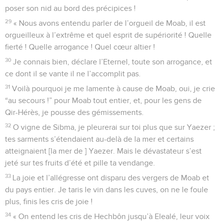
poser son nid au bord des précipices !
29
« Nous avons entendu parler de l’orgueil de Moab, il est
orgueilleux à l’extrême et quel esprit de supériorité ! Quelle
fierté ! Quelle arrogance ! Quel cœur altier !
30
Je connais bien, déclare l’Eternel, toute son arrogance, et
ce dont il se vante il ne l’accomplit pas.
31
Voilà pourquoi je me lamente à cause de Moab, oui, je crie
“au secours !” pour Moab tout entier, et, pour les gens de
Qir-Hérès, je pousse des gémissements.
32
O vigne de Sibma, je pleurerai sur toi plus que sur Yaezer ;
tes sarments s’étendaient au-delà de la mer et certains
atteignaient [la mer de ] Yaezer. Mais le dévastateur s’est
jeté sur tes fruits d’été et pille ta vendange.
33
La joie et l’allégresse ont disparu des vergers de Moab et
du pays entier. Je taris le vin dans les cuves, on ne le foule
plus, finis les cris de joie !
34
« On entend les cris de Hechbôn jusqu’à Elealé, leur voix