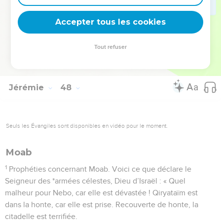
l’Eternel lui a donné pour ordre d’attaquer Askalon et les
Accepter tous les cookies
bords de la mer ? Voilà les buts fixés. »
La Bible Du Semeur Copyright © 1992, 1999 by Biblica, Inc.® Used by permission.
Tout refuser
All rights reserved worldwide.
Jérémie
48
Seuls les Évangiles sont disponibles en vidéo pour le moment.
Moab
1
Prophéties concernant Moab. Voici ce que déclare le
Seigneur des *armées célestes, Dieu d’Israël : « Quel
malheur pour Nebo, car elle est dévastée ! Qiryataïm est
dans la honte, car elle est prise. Recouverte de honte, la
citadelle est terrifiée.