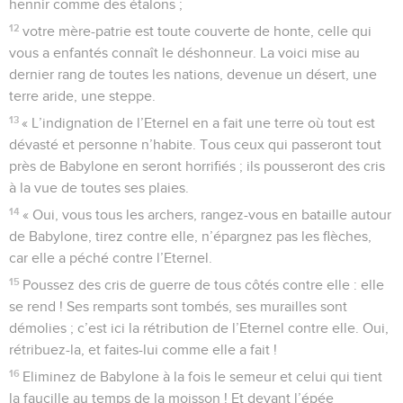
hennir comme des étalons ;
12
votre mère-patrie est toute couverte de honte, celle qui
vous a enfantés connaît le déshonneur. La voici mise au
dernier rang de toutes les nations, devenue un désert, une
terre aride, une steppe.
13
« L’indignation de l’Eternel en a fait une terre où tout est
dévasté et personne n’habite. Tous ceux qui passeront tout
près de Babylone en seront horrifiés ; ils pousseront des cris
à la vue de toutes ses plaies.
14
« Oui, vous tous les archers, rangez-vous en bataille autour
de Babylone, tirez contre elle, n’épargnez pas les flèches,
car elle a péché contre l’Eternel.
15
Poussez des cris de guerre de tous côtés contre elle : elle
se rend ! Ses remparts sont tombés, ses murailles sont
démolies ; c’est ici la rétribution de l’Eternel contre elle. Oui,
rétribuez-la, et faites-lui comme elle a fait !
16
Eliminez de Babylone à la fois le semeur et celui qui tient
la faucille au temps de la moisson ! Et devant l’épée