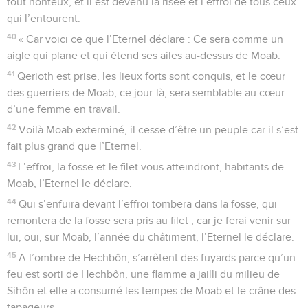
tout honteux, et il est devenu la risée et l’effroi de tous ceux
qui l’entourent.
40
« Car voici ce que l’Eternel déclare : Ce sera comme un
aigle qui plane et qui étend ses ailes au-dessus de Moab.
41
Qerioth est prise, les lieux forts sont conquis, et le cœur
des guerriers de Moab, ce jour-là, sera semblable au cœur
d’une femme en travail.
42
Voilà Moab exterminé, il cesse d’être un peuple car il s’est
fait plus grand que l’Eternel.
43
L’effroi, la fosse et le filet vous atteindront, habitants de
Moab, l’Eternel le déclare.
44
Qui s’enfuira devant l’effroi tombera dans la fosse, qui
remontera de la fosse sera pris au filet ; car je ferai venir sur
lui, oui, sur Moab, l’année du châtiment, l’Eternel le déclare.
45
A l’ombre de Hechbôn, s’arrêtent des fuyards parce qu’un
feu est sorti de Hechbôn, une flamme a jailli du milieu de
Sihôn et elle a consumé les tempes de Moab et le crâne des
tapageurs.