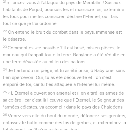
21
« Lancez-vous à l’attaque du pays de Merataïm ! Sus aux
habitants de Peqod, poursuis-les et massacre-les, extermine-
les tous pour me les consacrer, déclare l’Eternel, oui, fais
tout ce que je t’ai ordonné.
22
On entend le bruit du combat dans le pays, immense est
le désastre.
23
Comment est-ce possible ? il est brisé, mis en pièces, le
marteau qui frappait toute la terre. Babylone a été réduite en
une terre dévastée au milieu des nations !
24
Je t’ai tendu un piège, et tu as été prise, ô Babylone, sans
t’en apercevoir. Oui, tu as été découverte et l’on s’est
emparé de toi, car tu t’es attaquée à l’Eternel lui-même.
25
« L’Eternel a ouvert son arsenal et il en a tiré les armes de
sa colère ; car c’est là l’œuvre que l’Eternel, le Seigneur des
*armées célestes, va accomplir dans le pays des Chaldéens.
26
Venez vers elle du bout du monde, défoncez ses greniers,
entassez le butin comme des tas de gerbes, et exterminez-la
totalement : qu’il n’en reste plus rien !