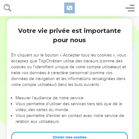
dans le pays du nord, bientôt elles seront un torrent qui
déborde, submergeant le pays et tout ce qui s’y trouve : les
villes avec leurs habitants. Les gens se mettent à crier, et
Semeur
tous les habitants du pays se lamentent
Votre vie privée est importante
Jérémie
47
3
au fracas des sabots des coursiers au galop, au grondement
pour nous
des chars et au bruit de leurs roues. Les pères ne s’occupent
plus de leurs enfants, tant ils sont abattus.
En cliquant sur le bouton « Accepter tous les cookies », vous
4
Car le jour est venu où tous les Philistins vont être
acceptez que TopChrétien utilise des traceurs (comme des
exterminés, où l’on supprimera de Tyr et de Sidon tous les
cookies ou l'identifiant unique de votre compte utilisateur) et
traite vos données à caractère personnel (comme vos
survivants qui pourraient venir à leur secours, parce que
données de navigation et les informations renseignées dans
l’Eternel anéantit les Philistins, oui, tous les survivants
votre compte utilisateur) dans les buts suivants :
originaires de l’île de Crète.
5
La population de Gaza se rasera la tête et Askalon sera
Mesurer l'audience de notre service
Vous permettre d'utiliser des services tiers tels que de la
muette. Vous qui restez sur cette plaine, jusques à quand
vidéo, des cartes du monde…
vous ferez-vous des incisions ?
Vous permettre d'entrer en contact avec notre service de
6
relation aux utilisateurs.
Vous dites : “Malheur ! Epée de l’Eternel, quand t’arrêteras-
tu ? Rentre dans ton fourreau ! Calme-toi, et reste au repos !”
Choisir mes cookies
7
Mais comment pourrait-elle se tenir en repos quand