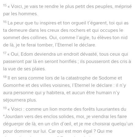
15
« Voici, je vais te rendre le plus petit des peuples, méprisé
par les hommes.
16
La peur que tu inspires et ton orgueil t’égarent, toi qui as
ta demeure dans les creux des rochers et qui occupes le
sommet des collines. Oui, comme l’aigle, tu élèves ton nid
de là, je te ferai tomber, l’Eternel le déclare.
17
« Oui, Edom deviendra un endroit dévasté, tous ceux qui
passeront par là en seront horrifiés ; ils pousseront des cris à
la vue de ses plaies.
18
Il en sera comme lors de la catastrophe de Sodome et
Gomorrhe et des villes voisines, l’Eternel le déclare : il n’y
aura personne qui y habitera, et aucun être humain n’y
séjournera plus.
19
« Voici : comme un lion monte des forêts luxuriantes du
*Jourdain vers des enclos solides, moi, je viendrai les faire
déguerpir de là, en un clin d’œil, et je me choisirai quelqu’un
pour dominer sur lui. Car qui est mon égal ? Qui me