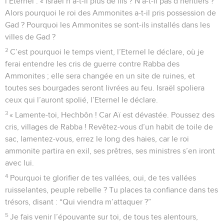
l’Eternel : « Israël n’a-t-il plus de fils ? N’a-t-il pas d’héritiers ?
Alors pourquoi le roi des Ammonites a-t-il pris possession de
Gad ? Pourquoi les Ammonites se sont-ils installés dans les
villes de Gad ?
2
C’est pourquoi le temps vient, l’Eternel le déclare, où je
ferai entendre les cris de guerre contre Rabba des
Ammonites ; elle sera changée en un site de ruines, et
toutes ses bourgades seront livrées au feu. Israël spoliera
ceux qui l’auront spolié, l’Eternel le déclare.
3
« Lamente-toi, Hechbôn ! Car Aï est dévastée. Poussez des
cris, villages de Rabba ! Revêtez-vous d’un habit de toile de
sac, lamentez-vous, errez le long des haies, car le roi
ammonite partira en exil, ses prêtres, ses ministres s’en iront
avec lui.
4
Pourquoi te glorifier de tes vallées, oui, de tes vallées
ruisselantes, peuple rebelle ? Tu places ta confiance dans tes
trésors, disant : “Qui viendra m’attaquer ?”
5
Je fais venir l’épouvante sur toi, de tous tes alentours,