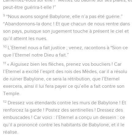
peut-être guérira-t-elle !”
9
“Nous avons soigné Babylone, elle n’a pas été guérie.”
“Abandonnons-la donc ! Et que chacun de nous rentre dans
son pays, puisque son jugement touche à présent le ciel et
qu’il atteint les nues.
10
L’Eternel nous a fait justice ; venez, racontons à *Sion ce
que l’Eternel notre Dieu a fait.”
11
« Aiguisez bien les flèches, prenez vos boucliers ! Car
l’Eternel a excité l’esprit des rois des Mèdes, car il a résolu
de ruiner Babylone, ce sera la rétribution, que l’Eternel
exercera, ainsi il lui fera payer ce qu’elle a fait contre son
Temple.
12
Dressez vos étendards contre les murs de Babylone ! Et
renforcez la garde ! Postez des sentinelles ! Dressez des
embuscades ! Car voici : l’Eternel a conçu un dessein : ce
qu’il a prononcé contre les habitants de Babylone, et il le
réalise.