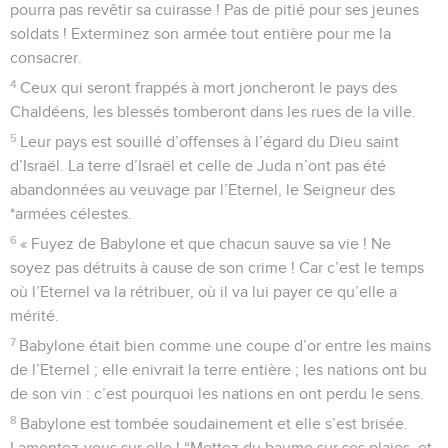
pourra pas revêtir sa cuirasse ! Pas de pitié pour ses jeunes
soldats ! Exterminez son armée tout entière pour me la
consacrer.
4
Ceux qui seront frappés à mort joncheront le pays des
Chaldéens, les blessés tomberont dans les rues de la ville.
5
Leur pays est souillé d’offenses à l’égard du Dieu saint
d’Israël. La terre d’Israël et celle de Juda n’ont pas été
abandonnées au veuvage par l’Eternel, le Seigneur des
*armées célestes.
6
« Fuyez de Babylone et que chacun sauve sa vie ! Ne
soyez pas détruits à cause de son crime ! Car c’est le temps
où l’Eternel va la rétribuer, où il va lui payer ce qu’elle a
mérité.
7
Babylone était bien comme une coupe d’or entre les mains
de l’Eternel ; elle enivrait la terre entière ; les nations ont bu
de son vin : c’est pourquoi les nations en ont perdu le sens.
8
Babylone est tombée soudainement et elle s’est brisée.
Lamentez-vous sur elle ! “Mettez du baume sur ses plaies, et