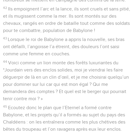
42
Ils empoignent l’arc et la lance, ils sont cruels et sans pitié,
et ils mugissent comme la mer. Ils sont montés sur des
chevaux, rangés en ordre de bataille tout comme des soldats
pour te combattre, population de Babylone !
43
Lorsque le roi de Babylone a appris la nouvelle, ses bras
ont défailli, l’angoisse l’a étreint, des douleurs l’ont saisi
comme une femme en couches.
44
Voici comme un lion monte des forêts luxuriantes du
*Jourdain vers des enclos solides, moi je viendrai les faire
déguerpir de là en un clin d’œil, et je me choisirai quelqu’un
pour dominer sur lui car qui est mon égal ? Qui me
demandera des comptes ? Et quel est le berger qui pourrait
tenir contre moi ? »
45
Ecoutez donc le plan que l’Eternel a formé contre
Babylone, et les projets qu’il a formés au sujet du pays des
Chaldéens : on les entraînera comme les plus chétives des
bêtes du troupeau et l’on ravagera après eux leur enclos.