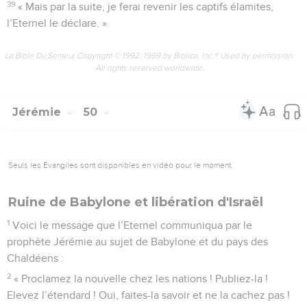
39
« Mais par la suite, je ferai revenir les captifs élamites,
l’Eternel le déclare. »
La Bible Du Semeur Copyright © 1992, 1999 by Biblica, Inc.® Used by permission.
All rights reserved worldwide.
Jérémie
50
Seuls les Évangiles sont disponibles en vidéo pour le moment.
Ruine de Babylone et libération d'Israël
1
Voici le message que l’Eternel communiqua par le
prophète Jérémie au sujet de Babylone et du pays des
Chaldéens :
2
« Proclamez la nouvelle chez les nations ! Publiez-la !
Elevez l’étendard ! Oui, faites-la savoir et ne la cachez pas !