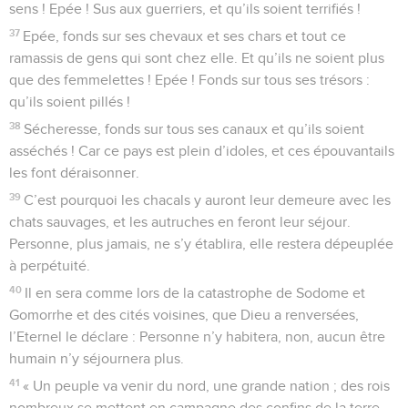
sens ! Epée ! Sus aux guerriers, et qu’ils soient terrifiés !
37
Epée, fonds sur ses chevaux et ses chars et tout ce
ramassis de gens qui sont chez elle. Et qu’ils ne soient plus
que des femmelettes ! Epée ! Fonds sur tous ses trésors :
qu’ils soient pillés !
38
Sécheresse, fonds sur tous ses canaux et qu’ils soient
asséchés ! Car ce pays est plein d’idoles, et ces épouvantails
les font déraisonner.
39
C’est pourquoi les chacals y auront leur demeure avec les
chats sauvages, et les autruches en feront leur séjour.
Personne, plus jamais, ne s’y établira, elle restera dépeuplée
à perpétuité.
40
Il en sera comme lors de la catastrophe de Sodome et
Gomorrhe et des cités voisines, que Dieu a renversées,
l’Eternel le déclare : Personne n’y habitera, non, aucun être
humain n’y séjournera plus.
41
« Un peuple va venir du nord, une grande nation ; des rois
nombreux se mettent en campagne des confins de la terre.