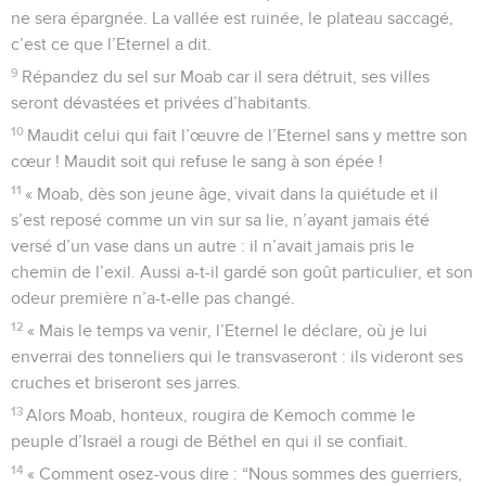
ne sera épargnée. La vallée est ruinée, le plateau saccagé,
c’est ce que l’Eternel a dit.
9
Répandez du sel sur Moab car il sera détruit, ses villes
seront dévastées et privées d’habitants.
10
Maudit celui qui fait l’œuvre de l’Eternel sans y mettre son
cœur ! Maudit soit qui refuse le sang à son épée !
11
« Moab, dès son jeune âge, vivait dans la quiétude et il
s’est reposé comme un vin sur sa lie, n’ayant jamais été
versé d’un vase dans un autre : il n’avait jamais pris le
chemin de l’exil. Aussi a-t-il gardé son goût particulier, et son
odeur première n’a-t-elle pas changé.
12
« Mais le temps va venir, l’Eternel le déclare, où je lui
enverrai des tonneliers qui le transvaseront : ils videront ses
cruches et briseront ses jarres.
13
Alors Moab, honteux, rougira de Kemoch comme le
peuple d’Israël a rougi de Béthel en qui il se confiait.
14
« Comment osez-vous dire : “Nous sommes des guerriers,