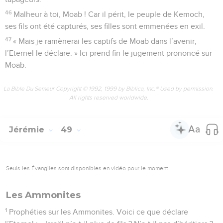
46
Malheur à toi, Moab ! Car il périt, le peuple de Kemoch,
ses fils ont été capturés, ses filles sont emmenées en exil.
47
« Mais je ramènerai les captifs de Moab dans l’avenir,
l’Eternel le déclare. » Ici prend fin le jugement prononcé sur
Moab.
La Bible Du Semeur Copyright © 1992, 1999 by Biblica, Inc.® Used by permission.
All rights reserved worldwide.
Jérémie
49
Seuls les Évangiles sont disponibles en vidéo pour le moment.
Les Ammonites
1
Prophéties sur les Ammonites. Voici ce que déclare