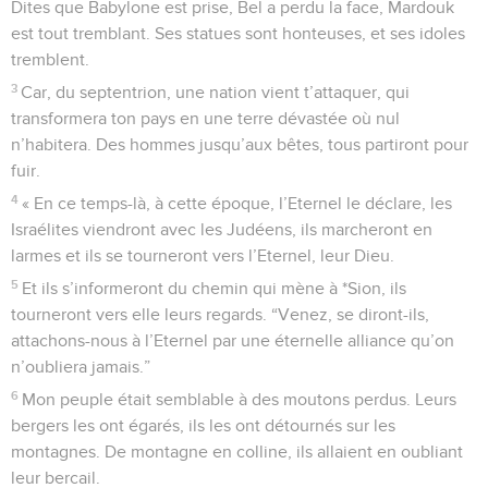
Dites que Babylone est prise, Bel a perdu la face, Mardouk
est tout tremblant. Ses statues sont honteuses, et ses idoles
tremblent.
3
Car, du septentrion, une nation vient t’attaquer, qui
transformera ton pays en une terre dévastée où nul
n’habitera. Des hommes jusqu’aux bêtes, tous partiront pour
fuir.
4
« En ce temps-là, à cette époque, l’Eternel le déclare, les
Israélites viendront avec les Judéens, ils marcheront en
larmes et ils se tourneront vers l’Eternel, leur Dieu.
5
Et ils s’informeront du chemin qui mène à *Sion, ils
tourneront vers elle leurs regards. “Venez, se diront-ils,
attachons-nous à l’Eternel par une éternelle alliance qu’on
n’oubliera jamais.”
6
Mon peuple était semblable à des moutons perdus. Leurs
bergers les ont égarés, ils les ont détournés sur les
montagnes. De montagne en colline, ils allaient en oubliant
leur bercail.