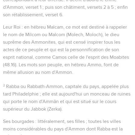
d'Ammon, verset 1 ; puis son châtiment, versets 2 à 5 ; enfin
son rétablissement, verset 6.
Leur Roi
: en hébreu
Malcam
, ce mot est destiné à rappeler
le nom de Milcom ou Malcom (Molech, Moloch), le dieu
suprême des Ammonites, qui est censé inspirer tous les
actes de ce peuple et qui est la personnification de son
esprit national, comme Camos celle de l'esprit des Moabites
(
48.16
). Les mots
son peuple
, en hébreu
Ammo
, font de
même allusion au nom d'Ammon.
2
Rabba
ou Rabbath-Ammon, capitale du pays, appelée plus
tard Philadelphie ; elle est aujourd'hui un monceau de ruines
qui porte le nom d'Ammân et qui est situé sur le cours
supérieur du Jabbok (Zerka).
Ses bourgades
: littéralement,
ses filles
; toutes les villes
moins considérables du pays d'Ammon dont Rabba est la