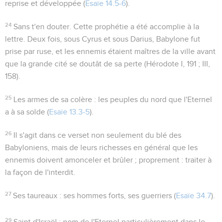
reprise et développée (
Esaïe 14.5-6
).
24
Sans t'en douter
. Cette prophétie a été accomplie à la
lettre. Deux fois, sous Cyrus et sous Darius, Babylone fut
prise par ruse, et les ennemis étaient maîtres de la ville avant
que la grande cité se doutât de sa perte (Hérodote I, 191 ; III,
158).
25
Les armes de sa colère
: les peuples du nord que l'Eternel
a à sa solde (
Esaïe 13.3-5
).
26
Il s'agit dans ce verset non seulement du blé des
Babyloniens, mais de leurs richesses en général que les
ennemis doivent amonceler et brûler ; proprement : traiter à
la façon de l'interdit.
27
Ses taureaux
: ses hommes forts, ses guerriers (
Esaïe 34.7
).
29
Saint d'Israël
: nom de l'Eternel particulièrement dans le