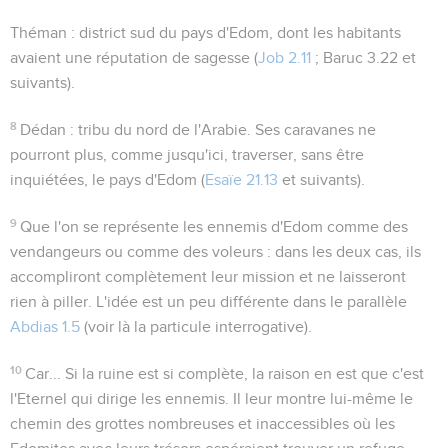
Théman
: district sud du pays d'Edom, dont les habitants
avaient une réputation de sagesse (
Job 2.11
; Baruc 3.22
et
suivants).
8
Dédan
: tribu du nord de l'Arabie. Ses caravanes ne
pourront plus, comme jusqu'ici, traverser, sans être
inquiétées, le pays d'Edom (
Esaïe 21.13
et suivants).
9
Que l'on se représente les ennemis d'Edom comme des
vendangeurs
ou comme des
voleurs
: dans les deux cas, ils
accompliront complètement leur mission et ne laisseront
rien à piller. L'idée est un peu différente dans le parallèle
Abdias 1.5
(voir là la particule interrogative).
10
Car...
Si la ruine est si complète, la raison en est que c'est
l'Eternel qui dirige les ennemis. Il leur montre lui-même le
chemin des grottes nombreuses et inaccessibles où les