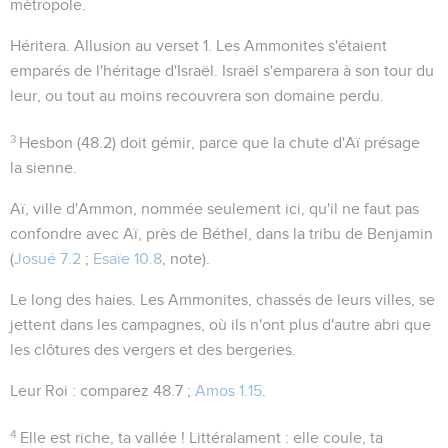
métropole.
Héritera
. Allusion au verset 1. Les Ammonites s'étaient
emparés de l'héritage d'Israël. Israël s'emparera à son tour du
leur, ou tout au moins recouvrera son domaine perdu.
3
Hesbon
(
48.2
) doit gémir, parce que la chute d'Aï présage
la sienne.
Aï, ville d'Ammon, nommée seulement ici, qu'il ne faut pas
confondre avec Aï, près de Béthel, dans la tribu de Benjamin
(
Josué 7.2
;
Esaïe 10.8
, note).
Le long des haies
. Les Ammonites, chassés de leurs villes, se
jettent dans les campagnes, où ils n'ont plus d'autre abri que
les clôtures des vergers et des bergeries.
Leur Roi
: comparez
48.7
;
Amos 1.15
.
4
Elle est riche, ta vallée !
Littéralament :
elle coule, ta