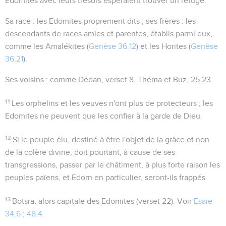
Edomites avec leurs trésors espéraient trouver un refuge.
Sa race
: les Edomites proprement dits ;
ses frères
: les
descendants de races amies et parentes, établis parmi eux,
comme les Amalékites (
Genèse 36.12
) et les Horites (
Genèse
36.21
).
Ses voisins
: comme Dédan, verset 8, Théma et Buz,
25.23
.
11
Les orphelins et les veuves n'ont plus de protecteurs ; les
Edomites ne peuvent que les confier à la garde de Dieu.
12
Si le peuple élu, destiné à être l'objet de la grâce et non
de la colère divine, doit pourtant, à cause de ses
transgressions, passer par le châtiment, à plus forte raison les
peuples païens, et Edorn en particulier, seront-ils frappés.
13
Botsra
, alors capitale des Edomites (verset 22). Voir
Esaïe
34.6
;
48.4
.