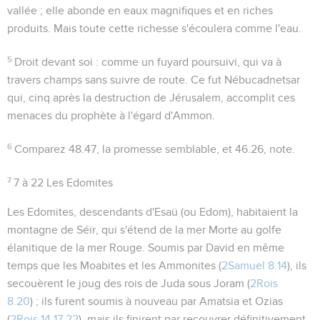
vallée
; elle abonde en eaux magnifiques et en riches
produits. Mais toute cette richesse s'écoulera comme l'eau.
5
Droit devant soi
: comme un fuyard poursuivi, qui va à
travers champs sans suivre de route. Ce fut Nébucadnetsar
qui, cinq après la destruction de Jérusalem, accomplit ces
menaces du prophète à l'égard d'Ammon.
6
Comparez
48.47
, la promesse semblable, et
46.26
, note.
7
7 à 22
Les Edomites
Les Edomites, descendants d'Esaü (ou Edom), habitaient la
montagne de Séïr, qui s'étend de la mer Morte au golfe
élanitique de la mer Rouge. Soumis par David en même
temps que les Moabites et les Ammonites (
2Samuel 8.14
), ils
secouèrent le joug des rois de Juda sous Joram (
2Rois
8.20
) ; ils furent soumis à nouveau par Amatsia et Ozias
(
2Rois 14.17
,
22
), mais ils finirent par recouvrer définitivement