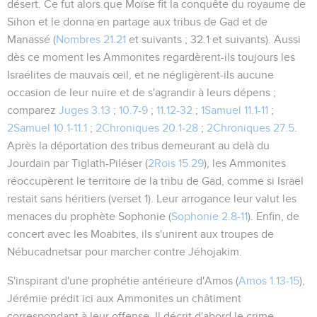
désert. Ce fut alors que Moïse fit la conquête du royaume de
Sihon et le donna en partage aux tribus de Gad et de
Manassé (
Nombres 21.21
et suivants ;
32.1
et suivants). Aussi
dès ce moment les Ammonites regardèrent-ils toujours les
Israélites de mauvais œil, et ne négligèrent-ils aucune
occasion de leur nuire et de s'agrandir à leurs dépens ;
comparez
Juges 3.13
;
10.7-9
;
11.12-32
;
1Samuel 11.1-11
;
2Samuel 10.1-11.1
;
2Chroniques 20.1-28
;
2Chroniques 27.5
.
Après la déportation des tribus demeurant au delà du
Jourdain par Tiglath-Piléser (
2Rois 15.29
), les Ammonites
réoccupèrent le territoire de la tribu de Gad, comme si Israël
restait sans héritiers (verset 1). Leur arrogance leur valut les
menaces du prophète Sophonie (
Sophonie 2.8-11
). Enfin, de
concert avec les Moabites, ils s'unirent aux troupes de
Nébucadnetsar pour marcher contre Jéhojakim.
S'inspirant d'une prophétie antérieure d'Amos (
Amos 1.13-15
),
Jérémie prédit ici aux Ammonites un châtiment
correspondant à leur offense. Il décrit d'abord le crime