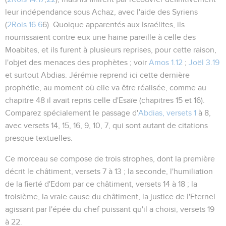
leur indépendance sous Achaz, avec l'aide des Syriens
(
2Rois 16.6
6). Quoique apparentés aux Israélites, ils
nourrissaient contre eux une haine pareille à celle des
Moabites, et ils furent à plusieurs reprises, pour cette raison,
l'objet des menaces des prophètes ; voir
Amos 1.12
;
Joël 3.19
et surtout Abdias. Jérémie reprend ici cette dernière
prophétie, au moment où elle va être réalisée, comme au
chapitre 48 il avait repris celle d'Esaïe (chapitres 15 et 16).
Comparez spécialement le passage d'
Abdias, versets 1
à 8,
avec versets 14, 15, 16, 9, 10, 7, qui sont autant de citations
presque textuelles.
Ce morceau se compose de trois strophes, dont la première
décrit le châtiment, versets 7 à 13 ; la seconde, l'humiliation
de la fierté d'Edom par ce châtiment, versets 14 à 18 ; la
troisième, la vraie cause du châtiment, la justice de l'Eternel
agissant par l'épée du chef puissant qu'il a choisi, versets 19
à 22.