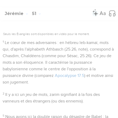
Jérémie
51
Seuls les Évangiles sont disponibles en vidéo pour le moment.
1
Le cœur de mes adversaires
: en hébreu
leb-kamaï
, mots
qui, d'après l'alphabeth Athbasch (
25.26
, note), correspond à
Chasdim, Chaldéens
(comme pour
Sésac
,
25.26
). Ce jeu de
mots a son éloquence. Il caractérise la puissance
babylonienne comme le centre de l'opposition à la
puissance divine (comparez
Apocalypse 17.5
) et motive ainsi
son jugement.
2
Il y a ici un jeu de mots,
zarim
signifiant à la fois des
vanneurs et des étrangers (ou des ennemis).
5
Nous avons ici la double raison du désastre de Babel : la