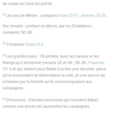
de cause sur tous les points.
11
Les rois de Médie
: comparez
Esaïe 13.17
;
Jérémie 25.25
.
Son temple
: profané et détruit, par les Chaldéens ;
comparez
50.28
.
12
Comparez
Esaïe 21.2
.
13
Les grandes eaux
: l'Euphrate, avec les canaux et les
étangs qu'il alimentait (versets 32 et 36 ;
50.38 ;
Psaumes
137.1
) et qui étaient pour Babel à la fois une sécurité, parce
qu'ils entouraient et défendaient la ville, et une source de
richesses par la fertilité qu'ils communiquaient aux
campagnes.
14
D'hommes
: d'armées ennemies qui inondent Babel,
comme une armée de sauterelles les campagnes.