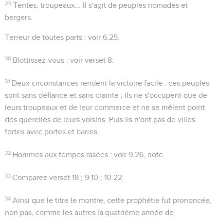
29
Tentes, troupeaux...
Il s'agit de peuples nomades et
bergers.
Terreur de toutes parts
: voir
6.25
.
30
Blottissez-vous
: voir verset 8.
31
Deux circonstances rendent la victoire facile : ces peuples
sont sans défiance et sans crainte ; ils ne s'occupent que de
leurs troupeaux et de leur commerce et ne se mêlent point
des querelles de leurs voisins. Puis ils n'ont pas de villes
fortes avec portes et barres.
32
Hommes aux tempes rasées
: voir
9.26
, note.
33
Comparez verset 18 ;
9.10 ; 10.22
.
34
Ainsi que le titre le montre, cette prophétie fut prononcée,
non pas, comme les autres la quatrième année de