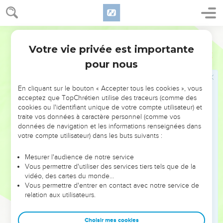
brûle.
Les tempes et le crâne
: la tête entièrement dépouillée,
Bible annotée
comme image de la dépopulation entière du pays.
Votre vie privée est importante
Jérémie
48
Les fils du tumulte
: les Moabites avaient mérité ce titre par
pour nous
leur esprit belliqueux et turbulent (verset 29).
En cliquant sur le bouton « Accepter tous les cookies », vous
46
Citation de
Nombres 21.29
: Moab est appelé le peuple de
acceptez que TopChrétien utilise des traceurs (comme des
cookies ou l'identifiant unique de votre compte utilisateur) et
Camos (verset 7), comme Israël le peuple de l'Eternel.
traite vos données à caractère personnel (comme vos
données de navigation et les informations renseignées dans
47
Promesse de rétablissement, comme pour l'Egypte (
46.26
),
votre compte utilisateur) dans les buts suivants :
Ammon (
49.6
), Elam (
49.39
). Le patriotisme ardent du
prophète ne rétrécit point l'élan de son cœur vers le salut
Mesurer l'audience de notre service
Vous permettre d'utiliser des services tiers tels que de la
universel.
vidéo, des cartes du monde…
Vous permettre d'entrer en contact avec notre service de
La fin des jours
: les temps de salut universel, où les
relation aux utilisateurs.
Moabites aussi se convertiront ; comparez
Esaïe 24.13-16
;
25.6
;
Jérémie 12.15-17
.
Choisir mes cookies