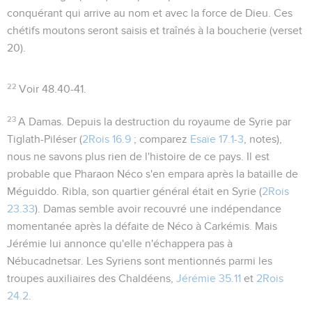
conquérant qui arrive au nom et avec la force de Dieu. Ces
chétifs moutons seront saisis et traînés à la boucherie (verset
20).
22
Voir
48.40-41
.
23
A Damas. Depuis la destruction du royaume de Syrie par
Tiglath-Piléser (
2Rois 16.9
; comparez
Esaïe 17.1-3
, notes),
nous ne savons plus rien de l'histoire de ce pays. Il est
probable que Pharaon Néco s'en empara après la bataille de
Méguiddo. Ribla, son quartier général était en Syrie (
2Rois
23.33
). Damas semble avoir recouvré une indépendance
momentanée après la défaite de Néco à Carkémis. Mais
Jérémie lui annonce qu'elle n'échappera pas à
Nébucadnetsar. Les Syriens sont mentionnés parmi les
troupes auxiliaires des Chaldéens,
Jérémie 35.11
et
2Rois
24.2
.