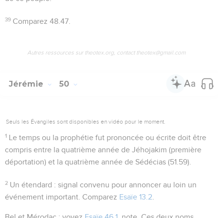
39
Comparez
48.47
.
Autres ressources sur theotex.org, contact theotex@gmail.com
Jérémie
50
Seuls les Évangiles sont disponibles en vidéo pour le moment.
1
Le temps ou la prophétie fut prononcée ou écrite doit être
compris entre la quatrième année de Jéhojakim (première
déportation) et la quatrième année de Sédécias (
51.59
).
2
Un étendard
: signal convenu pour annoncer au loin un
événement important. Comparez
Esaïe 13.2
.
Bel et Mérodac
: voyez
Esaïe 46.1
, note. Ces deux noms