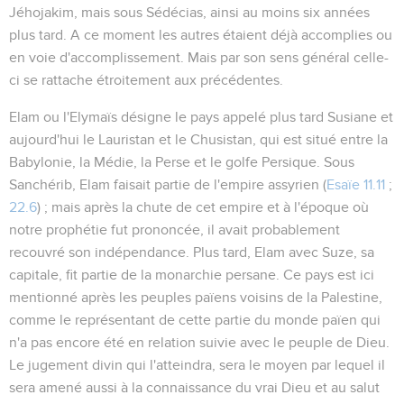
Jéhojakim, mais sous Sédécias, ainsi au moins six années
plus tard. A ce moment les autres étaient déjà accomplies ou
en voie d'accomplissement. Mais par son sens général celle-
ci se rattache étroitement aux précédentes.
Elam
ou l'Elymaïs désigne le pays appelé plus tard Susiane et
aujourd'hui le Lauristan et le Chusistan, qui est situé entre la
Babylonie, la Médie, la Perse et le golfe Persique. Sous
Sanchérib, Elam faisait partie de l'empire assyrien (
Esaïe 11.11
;
22.6
) ; mais après la chute de cet empire et à l'époque où
notre prophétie fut prononcée, il avait probablement
recouvré son indépendance. Plus tard, Elam avec Suze, sa
capitale, fit partie de la monarchie persane. Ce pays est ici
mentionné après les peuples païens voisins de la Palestine,
comme le représentant de cette partie du monde païen qui
n'a pas encore été en relation suivie avec le peuple de Dieu.
Le jugement divin qui l'atteindra, sera le moyen par lequel il
sera amené aussi à la connaissance du vrai Dieu et au salut