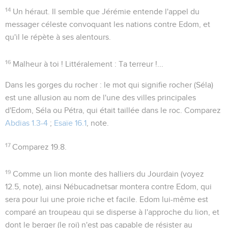
14
Un héraut
. Il semble que Jérémie entende l'appel du
messager céleste convoquant les nations contre Edom, et
qu'il le répète à ses alentours.
16
Malheur à toi !
Littéralement :
Ta terreur !...
Dans les gorges du rocher
: le mot qui signifie rocher (
Séla
)
est une allusion au nom de l'une des villes principales
d'Edom, Séla ou Pétra, qui était taillée dans le roc. Comparez
Abdias 1.3-4
;
Esaïe 16.1
, note.
17
Comparez
19.8
.
19
Comme un lion monte des halliers du Jourdain (voyez
12.5
, note), ainsi Nébucadnetsar montera contre Edom, qui
sera pour lui une proie riche et facile. Edom lui-même est
comparé an troupeau qui se disperse à l'approche du lion, et
dont le berger (le roi) n'est pas capable de résister au