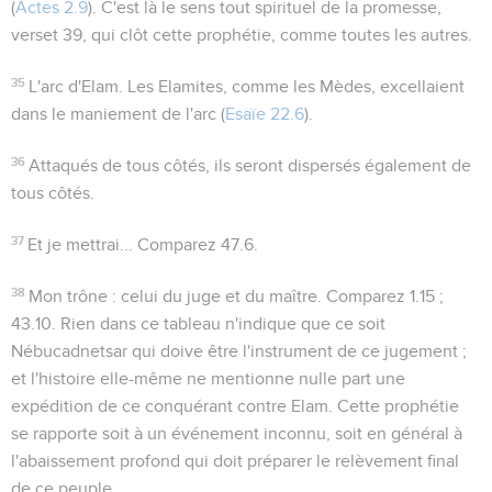
(
Actes 2.9
). C'est là le sens tout spirituel de la promesse,
verset 39, qui clôt cette prophétie, comme toutes les autres.
35
L'arc d'Elam
. Les Elamites, comme les Mèdes, excellaient
dans le maniement de l'arc (
Esaïe 22.6
).
36
Attaqués de tous côtés, ils seront dispersés également de
tous côtés.
37
Et je mettrai...
Comparez
47.6
.
38
Mon trône
: celui du juge et du maître. Comparez
1.15 ;
43.10
. Rien dans ce tableau n'indique que ce soit
Nébucadnetsar qui doive être l'instrument de ce jugement ;
et l'histoire elle-même ne mentionne nulle part une
expédition de ce conquérant contre Elam. Cette prophétie
se rapporte soit à un événement inconnu, soit en général à
l'abaissement profond qui doit préparer le relèvement final
de ce peuple.