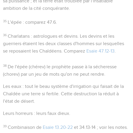
sa puissance ; et la terre était troublée par l'insatiable
ambition de la cité conquérante.
35
L'épée
: comparez
47.6
.
36
Charlatans
: astrologues et devins. Les devins et les
guerriers étaient les deux classes d'hommes sur lesquelles
se reposaient les Chaldéens. Comparez
Esaïe 47.12-13
.
38
De l'épée (
chérev
) le prophète passe à la sécheresse
(
chorev
) par un jeu de mots qu'on ne peut rendre.
Les eaux
: tout le beau système d'irrigation qui faisait de la
Chaldée une terre si fertile. Cette destruction la réduit à
l'état de désert.
Leurs horreurs
: leurs faux dieux.
39
Combinaison de
Esaïe 13.20-22
et
34.13-14
; voir les notes.