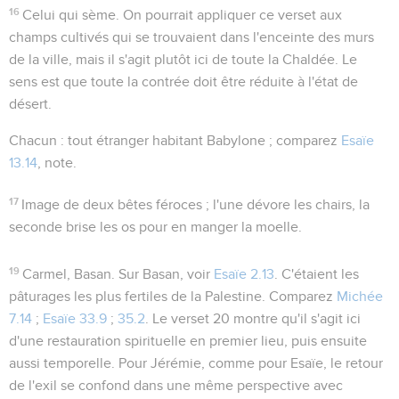
16
Celui qui sème
. On pourrait appliquer ce verset aux
champs cultivés qui se trouvaient dans l'enceinte des murs
de la ville, mais il s'agit plutôt ici de toute la Chaldée. Le
sens est que toute la contrée doit être réduite à l'état de
désert.
Chacun
: tout étranger habitant Babylone ; comparez
Esaïe
13.14
, note.
17
Image de deux bêtes féroces ; l'une dévore les chairs, la
seconde brise les os pour en manger la moelle.
19
Carmel, Basan
. Sur Basan, voir
Esaïe 2.13
. C'étaient les
pâturages les plus fertiles de la Palestine. Comparez
Michée
7.14
;
Esaïe 33.9
;
35.2
. Le verset 20 montre qu'il s'agit ici
d'une restauration spirituelle en premier lieu, puis ensuite
aussi temporelle. Pour Jérémie, comme pour Esaïe, le retour
de l'exil se confond dans une même perspective avec