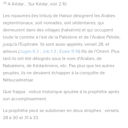
28
A Kédar...
Sur Kédar, voir
2.10
.
Les
royaumes
(les tribus)
de Hatsor
désignent les Arabes
septentrionaux, soit nomades, soit sédentaires, qui
demeurent dans des villages (hatsérim) et qui occupent
toute la contrée à l'est de la Palestine et de l'Arabie Pétrée,
jusqu'à l'Euphrate. Ils sont aussi appelés, verset 28, et
ailleurs (
Juges 6.3
;
Job 1.3
;
Esaïe 11.14
) fils de l'Orient. Plus
tard ils ont été désignés sous le nom d'Arabes, de
Nabatéens, de Kédaréniens, etc. Pas plus que les autres
peuples, ils ne devaient échapper à la conquête de
Nébucadnetsar.
Que frappa
: notice historique ajoutée à la prophétie après
son accomplissement.
La prophétie peut se subdiviser en deux strophes : versets
28 à 30 et 31 à 33.