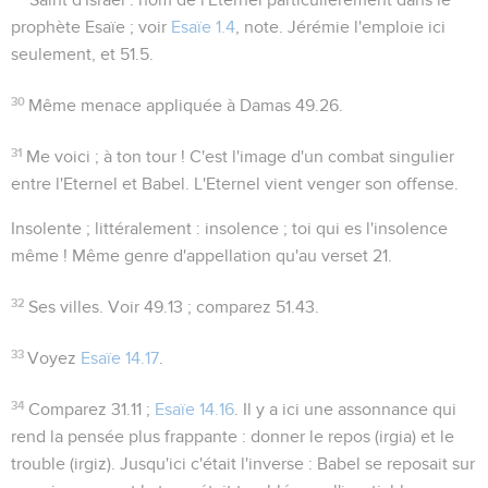
prophète Esaïe ; voir
Esaïe 1.4
, note. Jérémie l'emploie ici
seulement, et
51.5
.
30
Même menace appliquée à Damas
49.26
.
31
Me voici ; à ton tour !
C'est l'image d'un combat singulier
entre l'Eternel et Babel. L'Eternel vient venger son offense.
Insolente
; littéralement :
insolence
; toi qui es l'insolence
même ! Même genre d'appellation qu'au verset 21.
32
Ses villes
. Voir
49.13
; comparez
51.43
.
33
Voyez
Esaïe 14.17
.
34
Comparez
31.11 ;
Esaïe 14.16
. Il y a ici une assonnance qui
rend la pensée plus frappante : donner le
repos
(
irgia
) et le
trouble
(
irgiz
). Jusqu'ici c'était l'inverse : Babel se reposait sur