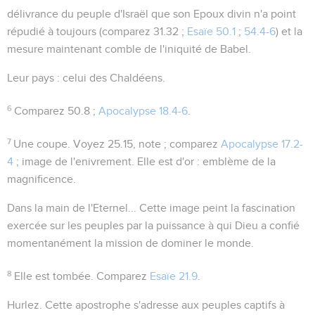
délivrance du peuple d'Israël que son Epoux divin n'a point
répudié à toujours (comparez
31.32 ;
Esaïe 50.1
;
54.4-6
) et la
mesure maintenant comble de l'iniquité de Babel.
Leur pays
: celui des Chaldéens.
6
Comparez
50.8 ;
Apocalypse 18.4-6
.
7
Une coupe
. Voyez
25.15
, note ; comparez
Apocalypse 17.2-
4
; image de l'enivrement. Elle est d'
or
: emblème de la
magnificence.
Dans la main de l'Eternel...
Cette image peint la fascination
exercée sur les peuples par la puissance à qui Dieu a confié
momentanément la mission de dominer le monde.
8
Elle est tombée
. Comparez
Esaïe 21.9
.
Hurlez
. Cette apostrophe s'adresse aux peuples captifs à