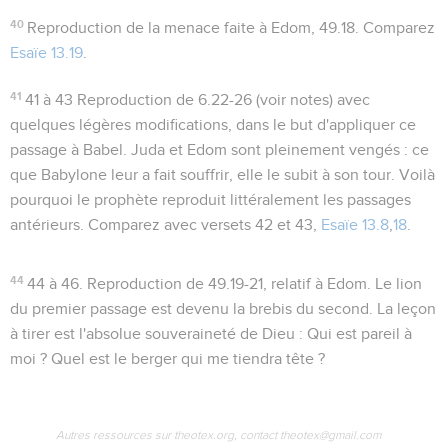
40
Reproduction de la menace faite à Edom,
49.18
. Comparez
Esaïe 13.19
.
41
41 à 43
Reproduction de
6.22-26
(voir notes) avec
quelques légères modifications, dans le but d'appliquer ce
passage à Babel. Juda et Edom sont pleinement vengés : ce
que Babylone leur a fait souffrir, elle le subit à son tour. Voilà
pourquoi le prophète reproduit littéralement les passages
antérieurs. Comparez avec versets 42 et 43,
Esaïe 13.8
,
18
.
44
44 à 46
. Reproduction de
49.19-21
, relatif à Edom. Le lion
du premier passage est devenu la brebis du second. La leçon
à tirer est l'absolue souveraineté de Dieu :
Qui est pareil à
moi ? Quel est le berger qui me tiendra tête ?
Autres ressources sur theotex.org, contact theotex@gmail.com