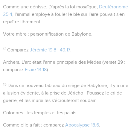
Comme une génisse
. D'après la loi mosaïque,
Deutéronome
25.4
, l'animal employé à fouler le blé sur l'aire pouvait s'en
repaître librement.
Votre mère
: personnification de Babylone.
13
Comparez
Jérémie 19.8
;
49.17
.
Archers
. L'arc était l'arme principale des Mèdes (verset 29 ;
comparez
Esaïe 13.18
).
15
Dans ce nouveau tableau du siège de Babylone, il y a une
allusion évidente, à la prise de Jéricho :
Poussez le cri de
guerre, et les murailles s'écrouleront soudain
.
Colonnes
: les temples et les palais.
Comme elle a fait
: comparez
Apocalypse 18.6
.