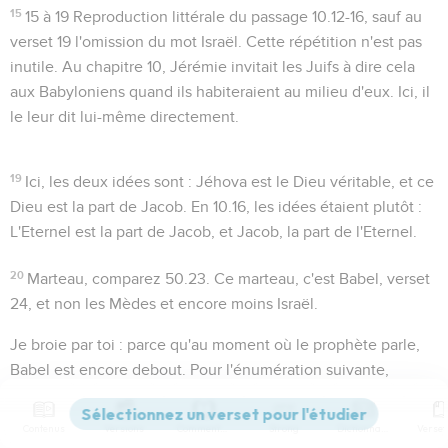
15
15 à 19
Reproduction littérale du passage
10.12-16
, sauf au
verset 19 l'omission du mot
Israël
. Cette répétition n'est pas
inutile. Au chapitre 10, Jérémie invitait les Juifs à dire cela
aux Babyloniens quand ils habiteraient au milieu d'eux. Ici, il
le leur dit lui-même directement.
19
Ici, les deux idées sont : Jéhova est le Dieu véritable, et ce
Dieu est la part de Jacob. En
10.16
, les idées étaient plutôt :
L'Eternel est la part de Jacob, et Jacob, la part de l'Eternel.
20
Marteau
, comparez
50.23
. Ce marteau, c'est Babel, verset
24, et non les Mèdes et encore moins Israël.
Je broie par toi
: parce qu'au moment où le prophète parle,
Babel est encore debout. Pour l'énumération suivante,
comparez
50.35-38
.
Contenus
Versions
Commentaires
Strong
Dictionnaire