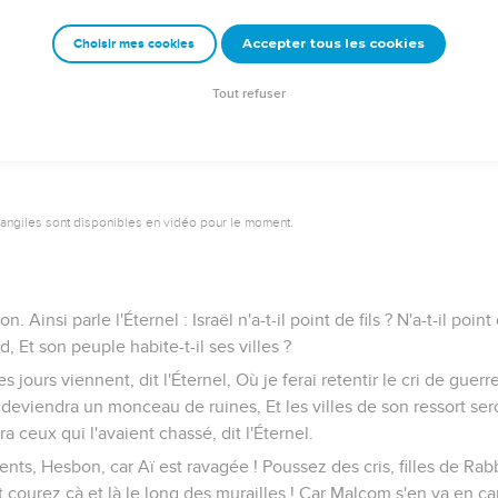
 Le peuple de Kemosch est perdu ! Car tes fils sont emmenés capti
Accepter tous les cookies
Choisir mes cookies
 captifs de Moab, dans la suite des temps, Dit l'Éternel. Tel est 
Tout refuser
vangiles sont disponibles en vidéo pour le moment.
 Ainsi parle l'Éternel : Israël n'a-t-il point de fils ? N'a-t-il point
 Et son peuple habite-t-il ses villes ?
es jours viennent, dit l'Éternel, Où je ferai retentir le cri de gue
deviendra un monceau de ruines, Et les villes de son ressort se
ra ceux qui l'avaient chassé, dit l'Éternel.
ts, Hesbon, car Aï est ravagée ! Poussez des cris, filles de Rab
 courez çà et là le long des murailles ! Car Malcom s'en va en ca