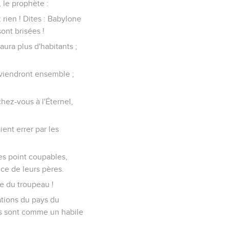
 le prophète :
 rien ! Dites : Babylone
ont brisées !
aura plus d'habitants ;
reviendront ensemble ;
chez-vous à l'Éternel,
ent errer par les
es point coupables,
nce de leurs pères.
e du troupeau !
ations du pays du
hes sont comme un habile