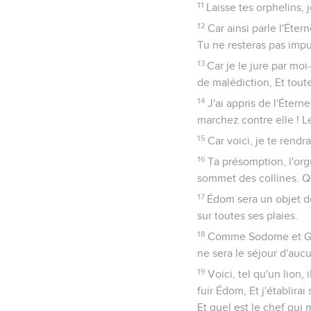
11
Laisse tes orphelins, 
12
Car ainsi parle l'Éter
Tu ne resteras pas impun
13
Car je le jure par mo
de malédiction, Et toute
14
J'ai appris de l'Éter
marchez contre elle ! L
15
Car voici, je te rend
16
Ta présomption, l'org
sommet des collines. Qua
17
Édom sera un objet de
sur toutes ses plaies.
18
Comme Sodome et Gomorr
ne sera le séjour d'au
19
Voici, tel qu'un lion,
fuir Édom, Et j'établira
Et quel est le chef qui 