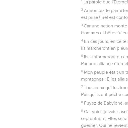
1
La parole que l'Éterne
2
Annoncez-le parmi les 
est prise ! Bel est conf
3
Car une nation monte c
Hommes et bêtes fuient
4
En ces jours, en ce te
Ils marcheront en pleura
5
Ils s'informeront du c
Par une alliance éternel
6
Mon peuple était un tr
montagnes ; Elles allaie
7
Tous ceux qui les tro
Puisqu'ils ont péché con
8
Fuyez de Babylone, so
9
Car voici, je vais sus
septentrion ; Elles se 
guerrier, Qui ne revient