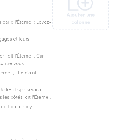
Ajouter une
Ajouter une
Ajouter une
Ajouter une
Ajouter une
colonne
colonne
colonne
colonne
colonne
parle l'Éternel : Levez-
gages et leurs
! dit l'Éternel ; Car
contre vous.
rnel ; Elle n'a ni
Je les disperserai à
 les côtés, dit l'Éternel.
aucun homme n'y