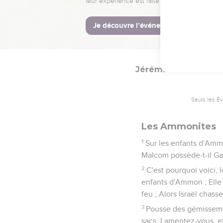
46
Malheur à toi, Moab !
captives.
47
Mais je ramènerai les
Jérémie
49
Seuls les É
Les Ammonites
1
Sur les enfants d'Ammon.
Malcom possède-t-il Gad,
2
C'est pourquoi voici, l
enfants d'Ammon ; Elle 
feu ; Alors Israël chasse
3
Pousse des gémissemen
sacs, Lamentez-vous, et