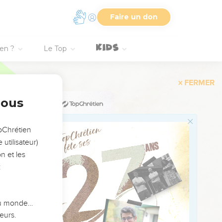
sur les gens de Kir
Faire un don
il y a des incisions, Et
ien ?
Le Top
e j'ai brisé Moab comme
le dos ! Moab devient
nous
t en ce jour Comme le
opChrétien
utilisateur)
n et les
:
 prend au filet ; Car je
 du monde…
Une flamme du milieu de
eurs.