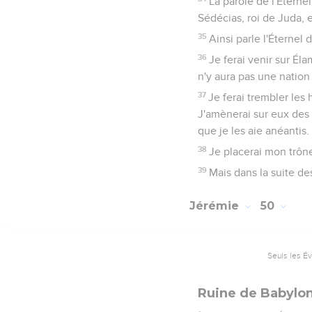
La parole de l'Étern
Sédécias, roi de Juda, 
35
Ainsi parle l'Éternel 
36
Je ferai venir sur Éla
n'y aura pas une nation 
37
Je ferai trembler les
J'amènerai sur eux des m
que je les aie anéantis.
38
Je placerai mon trône 
39
Mais dans la suite des
Jérémie
50
Seuls les É
Ruine de Babylone