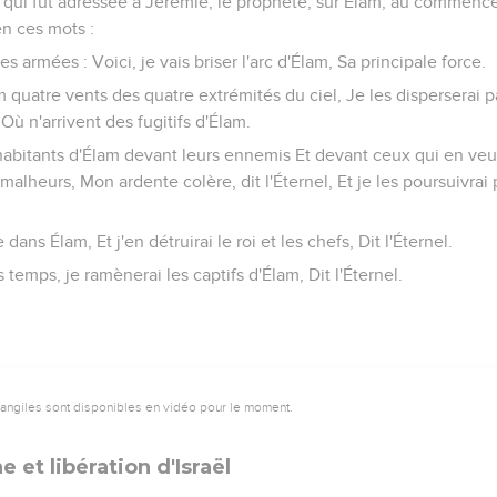
el qui fut adressée à Jérémie, le prophète, sur Élam, au commen
en ces mots :
des armées : Voici, je vais briser l'arc d'Élam, Sa principale force.
m quatre vents des quatre extrémités du ciel, Je les disperserai pa
Où n'arrivent des fugitifs d'Élam.
 habitants d'Élam devant leurs ennemis Et devant ceux qui en veul
alheurs, Mon ardente colère, dit l'Éternel, Et je les poursuivrai 
dans Élam, Et j'en détruirai le roi et les chefs, Dit l'Éternel.
 temps, je ramènerai les captifs d'Élam, Dit l'Éternel.
vangiles sont disponibles en vidéo pour le moment.
 et libération d'Israël