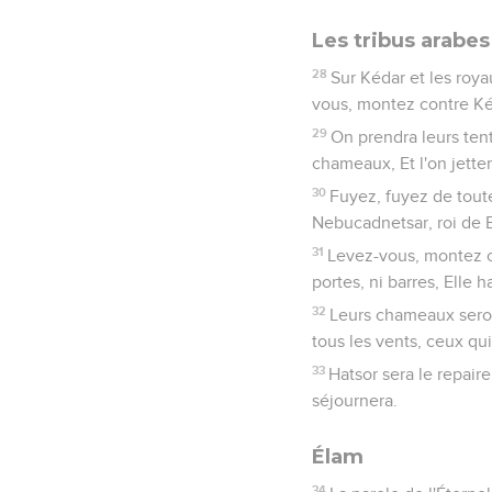
Les tribus arabes
28
Sur Kédar et les roya
vous, montez contre Kéda
29
On prendra leurs tent
chameaux, Et l'on jette
30
Fuyez, fuyez de toute
Nebucadnetsar, roi de B
31
Levez-vous, montez con
portes, ni barres, Elle ha
32
Leurs chameaux seront
tous les vents, ceux qui 
33
Hatsor sera le repair
séjournera.
Élam
34