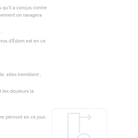
s qu'il a conçus contre
inement on ravagera
..
 héros d'Édom est en ce
, elles tremblent ;
t les douleurs la
e périront en ce jour,