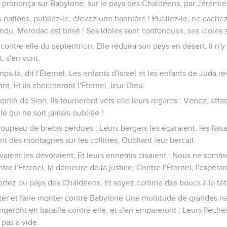
l prononça sur Babylone, sur le pays des Chaldéens, par Jérémie,
nations, publiez-le, élevez une bannière ! Publiez-le, ne cachez
ondu, Merodac est brisé ! Ses idoles sont confondues, ses idoles s
ontre elle du septentrion, Elle réduira son pays en désert, Il n'y 
, s'en vont.
mps-là, dit l'Éternel, Les enfants d'Israël et les enfants de Juda 
nt, Et ils chercheront l'Éternel, leur Dieu.
hemin de Sion, Ils tourneront vers elle leurs regards : Venez, atta
le qui ne soit jamais oubliée !
oupeau de brebis perdues ; Leurs bergers les égaraient, les faisai
nt des montagnes sur les collines, Oubliant leur bercail.
uvaient les dévoraient, Et leurs ennemis disaient : Nous ne somm
tre l'Éternel, la demeure de la justice, Contre l'Éternel, l'espéra
rtez du pays des Chaldéens, Et soyez comme des boucs à la têt
citer et faire monter contre Babylone Une multitude de grandes n
rangeront en bataille contre elle, et s'en empareront ; Leurs flèc
 pas à vide.