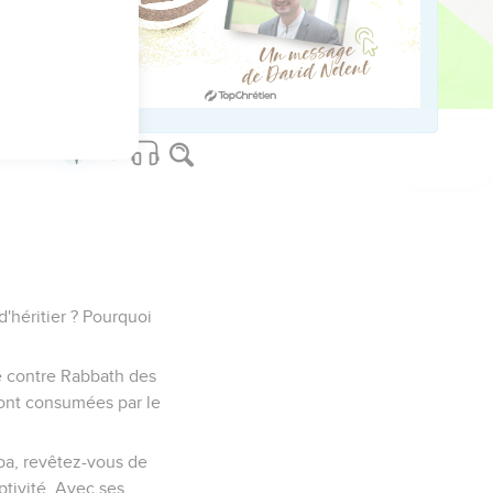
fs, Et tes filles
le jugement sur Moab.
 d'héritier ? Pourquoi
rre contre Rabbath des
ront consumées par le
ba, revêtez-vous de
ptivité, Avec ses