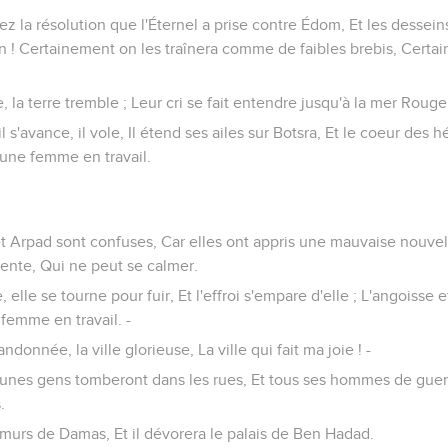
z la résolution que l'Éternel a prise contre Édom, Et les dessein
n ! Certainement on les traînera comme de faibles brebis, Certa
, la terre tremble ; Leur cri se fait entendre jusqu'à la mer Rouge.
l s'avance, il vole, Il étend ses ailes sur Botsra, Et le coeur des
une femme en travail.
 Arpad sont confuses, Car elles ont appris une mauvaise nouvelle
ente, Qui ne peut se calmer.
 elle se tourne pour fuir, Et l'effroi s'empare d'elle ; L'angoisse e
femme en travail. -
andonnée, la ville glorieuse, La ville qui fait ma joie ! -
eunes gens tomberont dans les rues, Et tous ses hommes de guerr
.
 murs de Damas, Et il dévorera le palais de Ben Hadad.