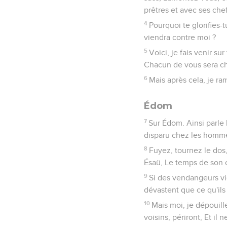
prêtres et avec ses chef
4
Pourquoi te glorifies-t
viendra contre moi ?
5
Voici, je fais venir su
Chacun de vous sera chas
6
Mais après cela, je ra
Édom
7
Sur Édom. Ainsi parle 
disparu chez les hommes
8
Fuyez, tournez le dos,
Ésaü, Le temps de son 
9
Si des vendangeurs vie
dévastent que ce qu'ils
10
Mais moi, je dépouille
voisins, périront, Et il n