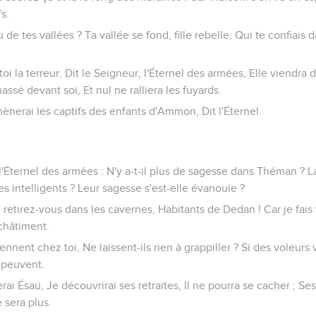
s.
u de tes vallées ? Ta vallée se fond, fille rebelle, Qui te confiais d
r toi la terreur, Dit le Seigneur, l'Éternel des armées, Elle viendra 
sé devant soi, Et nul ne ralliera les fuyards.
mènerai les captifs des enfants d'Ammon, Dit l'Éternel.
l'Éternel des armées : N'y a-t-il plus de sagesse dans Théman ? L
 intelligents ? Leur sagesse s'est-elle évanouie ?
 retirez-vous dans les cavernes, Habitants de Dedan ! Car je fais
châtiment.
nnent chez toi, Ne laissent-ils rien à grappiller ? Si des voleurs 
 peuvent.
rai Ésaü, Je découvrirai ses retraites, Il ne pourra se cacher ; Ses
e sera plus.