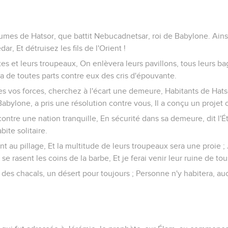
umes de Hatsor, que battit Nebucadnetsar, roi de Babylone. Ainsi 
r, Et détruisez les fils de l'Orient !
es et leurs troupeaux, On enlèvera leurs pavillons, tous leurs ba
ra de toutes parts contre eux des cris d'épouvante.
s vos forces, cherchez à l'écart une demeure, Habitants de Hatsor 
abylone, a pris une résolution contre vous, Il a conçu un projet 
tre une nation tranquille, En sécurité dans sa demeure, dit l'Éte
bite solitaire.
 au pillage, Et la multitude de leurs troupeaux sera une proie ; 
se rasent les coins de la barbe, Et je ferai venir leur ruine de tous
e des chacals, un désert pour toujours ; Personne n'y habitera, 