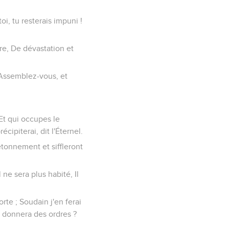
oi, tu resterais impuni !
bre, De dévastation et
: Assemblez-vous, et
 Et qui occupes le
cipiterai, dit l'Éternel.
étonnement et siffleront
 ne sera plus habité, Il
rte ; Soudain j'en ferai
me donnera des ordres ?