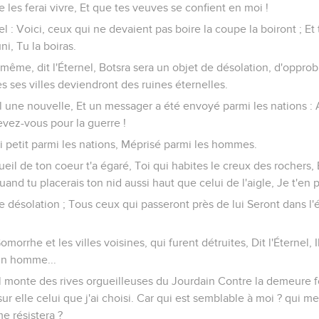
je les ferai vivre, Et que tes veuves se confient en moi !
nel : Voici, ceux qui ne devaient pas boire la coupe la boiront ; Et t
i, Tu la boiras.
i-même, dit l'Éternel, Botsra sera un objet de désolation, d'oppro
s ses villes deviendront des ruines éternelles.
nel une nouvelle, Et un messager a été envoyé parmi les nations 
evez-vous pour la guerre !
rai petit parmi les nations, Méprisé parmi les hommes.
ueil de ton coeur t'a égaré, Toi qui habites le creux des rochers,
nd tu placerais ton nid aussi haut que celui de l'aigle, Je t'en pré
 désolation ; Tous ceux qui passeront près de lui Seront dans l'
he et les villes voisines, qui furent détruites, Dit l'Éternel, Il
cun homme...
 il monte des rives orgueilleuses du Jourdain Contre la demeure fo
i sur elle celui que j'ai choisi. Car qui est semblable à moi ? qui 
me résistera ?