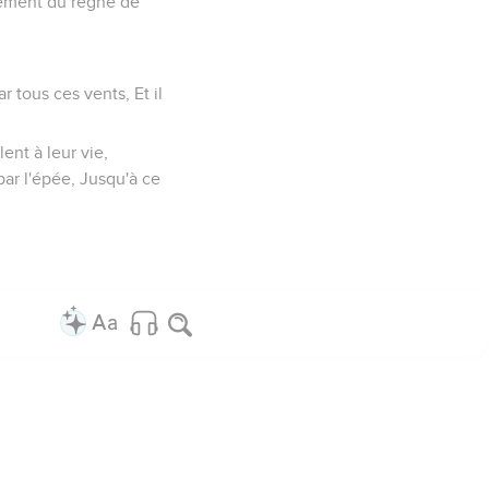
cement du règne de
r tous ces vents, Et il
ent à leur vie,
par l'épée, Jusqu'à ce