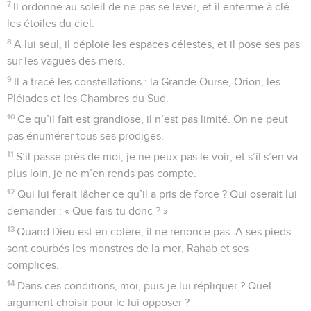
7
Il ordonne au soleil de ne pas se lever, et il enferme à clé
les étoiles du ciel.
8
A lui seul, il déploie les espaces célestes, et il pose ses pas
sur les vagues des mers.
9
Il a tracé les constellations : la Grande Ourse, Orion, les
Pléiades et les Chambres du Sud.
10
Ce qu’il fait est grandiose, il n’est pas limité. On ne peut
pas énumérer tous ses prodiges.
11
S’il passe près de moi, je ne peux pas le voir, et s’il s’en va
plus loin, je ne m’en rends pas compte.
12
Qui lui ferait lâcher ce qu’il a pris de force ? Qui oserait lui
demander : « Que fais-tu donc ? »
13
Quand Dieu est en colère, il ne renonce pas. A ses pieds
sont courbés les monstres de la mer, Rahab et ses
complices.
14
Dans ces conditions, moi, puis-je lui répliquer ? Quel
argument choisir pour le lui opposer ?