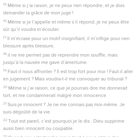
15
Même si j’ai raison, je ne peux rien répondre, et je dois
demander la grâce de mon juge !
16
Même si je l’appelle et même s’il répond, je ne peux être
sûr qu’il voudra m’écouter.
17
Il m’écrase pour un motif insignifiant, il m’inflige pour rien
blessure après blessure,
18
il ne me permet pas de reprendre mon souffle, mais
jusqu’à la nausée me gave d’amertume.
19
Faut-il nous affronter ? Il est trop fort pour moi ! Faut-il aller
en jugement ? Mais voudra-t-il me convoquer au tribunal ?
20
Même si j’ai raison, ce que je pourrais dire me donnerait
tort, et me condamnerait malgré mon innocence.
21
Suis-je innocent ? Je ne me connais pas moi-même. Je
suis dégoûté de la vie.
22
Tout est pareil, c’est pourquoi je le dis : Dieu supprime
aussi bien innocent ou coupable.
23