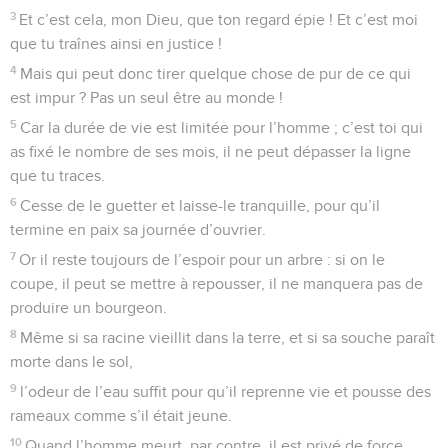
3
Et c’est cela, mon Dieu, que ton regard épie ! Et c’est moi
que tu traînes ainsi en justice !
4
Mais qui peut donc tirer quelque chose de pur de ce qui
est impur ? Pas un seul être au monde !
5
Car la durée de vie est limitée pour l’homme ; c’est toi qui
as fixé le nombre de ses mois, il ne peut dépasser la ligne
que tu traces.
6
Cesse de le guetter et laisse-le tranquille, pour qu’il
termine en paix sa journée d’ouvrier.
7
Or il reste toujours de l’espoir pour un arbre : si on le
coupe, il peut se mettre à repousser, il ne manquera pas de
produire un bourgeon.
8
Même si sa racine vieillit dans la terre, et si sa souche paraît
morte dans le sol,
9
l’odeur de l’eau suffit pour qu’il reprenne vie et pousse des
rameaux comme s’il était jeune.
10
Quand l’homme meurt, par contre, il est privé de force.