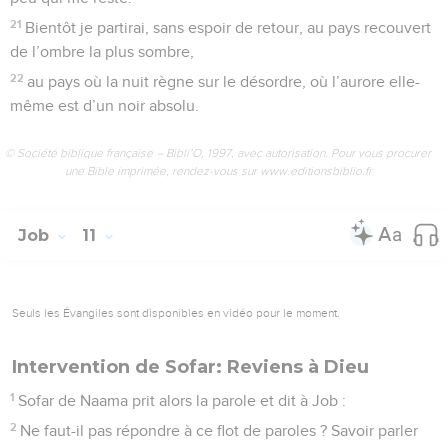
21
Bientôt je partirai, sans espoir de retour, au pays recouvert
de l’ombre la plus sombre,
22
au pays où la nuit règne sur le désordre, où l’aurore elle-
même est d’un noir absolu.
© Société biblique française – Bibli’O, 1997, avec autorisation. Pour vous procurer
une Bible imprimée, rendez-vous sur www.editionsbiblio.fr
Job
11
Seuls les Évangiles sont disponibles en vidéo pour le moment.
Intervention de Sofar: Reviens à Dieu
1
Sofar de Naama prit alors la parole et dit à Job :
2
Ne faut-il pas répondre à ce flot de paroles ? Savoir parler