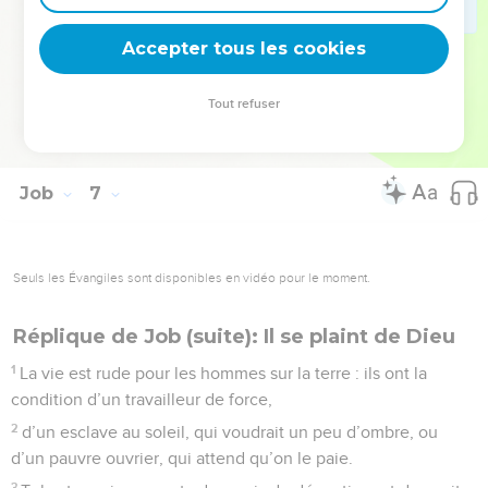
de tricherie entre nous ! Regardez-moi encore : mon
innocence est évidente en cette affaire.
Accepter tous les cookies
© Société biblique française – Bibli’O, 1997, avec autorisation. Pour vous procurer
Tout refuser
une Bible imprimée, rendez-vous sur www.editionsbiblio.fr
Job
7
Seuls les Évangiles sont disponibles en vidéo pour le moment.
Réplique de Job (suite): Il se plaint de Dieu
1
La vie est rude pour les hommes sur la terre : ils ont la
condition d’un travailleur de force,
2
d’un esclave au soleil, qui voudrait un peu d’ombre, ou
d’un pauvre ouvrier, qui attend qu’on le paie.
3