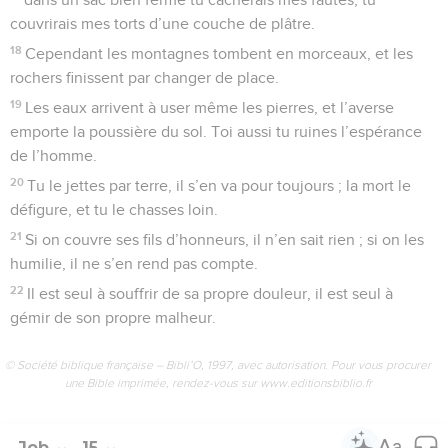
couvrirais mes torts d’une couche de plâtre.
18
Cependant les montagnes tombent en morceaux, et les
rochers finissent par changer de place.
19
Les eaux arrivent à user même les pierres, et l’averse
emporte la poussière du sol. Toi aussi tu ruines l’espérance
de l’homme.
20
Tu le jettes par terre, il s’en va pour toujours ; la mort le
défigure, et tu le chasses loin.
21
Si on couvre ses fils d’honneurs, il n’en sait rien ; si on les
humilie, il ne s’en rend pas compte.
22
Il est seul à souffrir de sa propre douleur, il est seul à
gémir de son propre malheur.
© Société biblique française – Bibli’O, 1997, avec autorisation. Pour vous procurer
une Bible imprimée, rendez-vous sur www.editionsbiblio.fr
Job
15