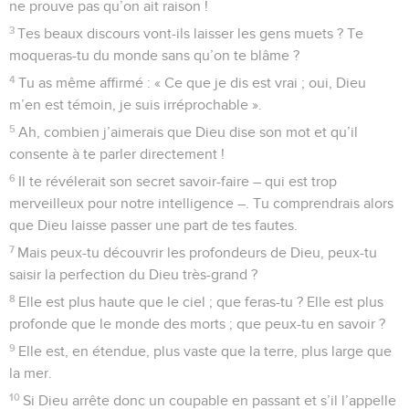
ne prouve pas qu’on ait raison !
3
Tes beaux discours vont-ils laisser les gens muets ? Te
moqueras-tu du monde sans qu’on te blâme ?
4
Tu as même affirmé : « Ce que je dis est vrai ; oui, Dieu
m’en est témoin, je suis irréprochable ».
5
Ah, combien j’aimerais que Dieu dise son mot et qu’il
consente à te parler directement !
6
Il te révélerait son secret savoir-faire – qui est trop
merveilleux pour notre intelligence –. Tu comprendrais alors
que Dieu laisse passer une part de tes fautes.
7
Mais peux-tu découvrir les profondeurs de Dieu, peux-tu
saisir la perfection du Dieu très-grand ?
8
Elle est plus haute que le ciel ; que feras-tu ? Elle est plus
profonde que le monde des morts ; que peux-tu en savoir ?
9
Elle est, en étendue, plus vaste que la terre, plus large que
la mer.
10
Si Dieu arrête donc un coupable en passant et s’il l’appelle