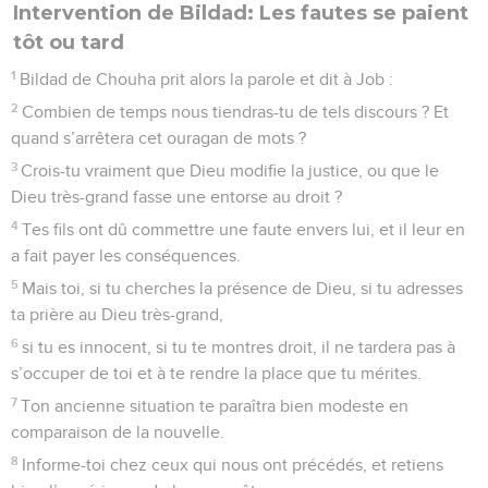
Intervention de Bildad: Les fautes se paient
tôt ou tard
1
Bildad de Chouha prit alors la parole et dit à Job :
2
Combien de temps nous tiendras-tu de tels discours ? Et
quand s’arrêtera cet ouragan de mots ?
3
Crois-tu vraiment que Dieu modifie la justice, ou que le
Dieu très-grand fasse une entorse au droit ?
4
Tes fils ont dû commettre une faute envers lui, et il leur en
a fait payer les conséquences.
5
Mais toi, si tu cherches la présence de Dieu, si tu adresses
ta prière au Dieu très-grand,
6
si tu es innocent, si tu te montres droit, il ne tardera pas à
s’occuper de toi et à te rendre la place que tu mérites.
7
Ton ancienne situation te paraîtra bien modeste en
comparaison de la nouvelle.
8
Informe-toi chez ceux qui nous ont précédés, et retiens