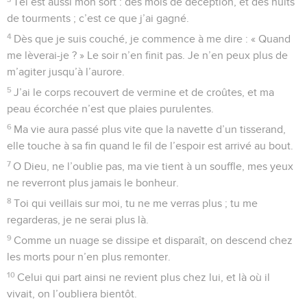
Tel est aussi mon sort : des mois de déception, et des nuits
de tourments ; c’est ce que j’ai gagné.
4
Dès que je suis couché, je commence à me dire : « Quand
me lèverai-je ? » Le soir n’en finit pas. Je n’en peux plus de
m’agiter jusqu’à l’aurore.
5
J’ai le corps recouvert de vermine et de croûtes, et ma
peau écorchée n’est que plaies purulentes.
6
Ma vie aura passé plus vite que la navette d’un tisserand,
elle touche à sa fin quand le fil de l’espoir est arrivé au bout.
7
O Dieu, ne l’oublie pas, ma vie tient à un souffle, mes yeux
ne reverront plus jamais le bonheur.
8
Toi qui veillais sur moi, tu ne me verras plus ; tu me
regarderas, je ne serai plus là.
9
Comme un nuage se dissipe et disparaît, on descend chez
les morts pour n’en plus remonter.
10
Celui qui part ainsi ne revient plus chez lui, et là où il
vivait, on l’oubliera bientôt.