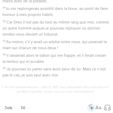
mains avec de la potasse,
31
tu me replongerais aussitôt dans la boue, au point de faire
horreur à mes propres habits.
32
Car Dieu n’est pas du tout au même rang que moi, comme
un autre homme auquel je pourrais répliquer ou donner
rendez-vous devant un tribunal.
33
Au moins, s’il y avait un arbitre entre nous, qui poserait la
main sur chacun de nous deux !
34
il laisserait alors le bâton qui me frappe, et il ferait cesser
la terreur qui m’accable.
35
Je pourrais lui parler sans avoir peur de lui. Mais ce n’est
pas le cas, je suis seul avec moi.
© Société biblique française – Bibli’O, 1997, avec autorisation. Pour vous procurer
une Bible imprimée, rendez-vous sur www.editionsbiblio.fr
Job
10