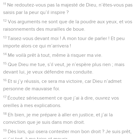
11
Ne redoutez-vous pas la majesté de Dieu, n’êtes-vous pas
saisis par la peur qu’il inspire ?
12
Vos arguments ne sont que de la poudre aux yeux, et vos
raisonnements des murailles de boue.
13
Taisez-vous devant moi ! A mon tour de parler ! Et peu
importe alors ce qui m’arrivera !
14
Me voilà prêt à tout, même à risquer ma vie.
15
Que Dieu me tue, s’il veut, je n’espère plus rien ; mais
devant lui, je veux défendre ma conduite.
16
Et si j’y réussis, ce sera ma victoire, car Dieu n’admet
personne de mauvaise foi.
17
Écoutez sérieusement ce que j’ai à dire, ouvrez vos
oreilles à mes explications.
18
Eh bien, je me prépare à aller en justice, et j’ai la
conviction que je suis dans mon droit.
19
Dès lors, qui osera contester mon bon droit ? Je suis prêt,
si j’ai tort, à me taire et mourir.