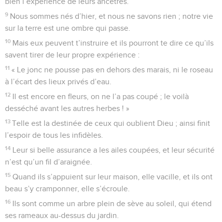
bien l’expérience de leurs ancêtres.
9
Nous sommes nés d’hier, et nous ne savons rien ; notre vie
sur la terre est une ombre qui passe.
10
Mais eux peuvent t’instruire et ils pourront te dire ce qu’ils
savent tirer de leur propre expérience :
11
« Le jonc ne pousse pas en dehors des marais, ni le roseau
à l’écart des lieux privés d’eau.
12
Il est encore en fleurs, on ne l’a pas coupé ; le voilà
desséché avant les autres herbes ! »
13
Telle est la destinée de ceux qui oublient Dieu ; ainsi finit
l’espoir de tous les infidèles.
14
Leur si belle assurance a les ailes coupées, et leur sécurité
n’est qu’un fil d’araignée.
15
Quand ils s’appuient sur leur maison, elle vacille, et ils ont
beau s’y cramponner, elle s’écroule.
16
Ils sont comme un arbre plein de sève au soleil, qui étend
ses rameaux au-dessus du jardin.