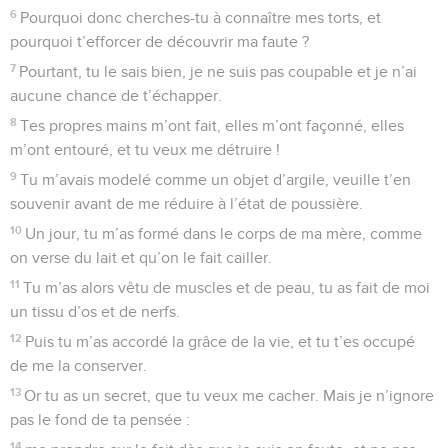
6
Pourquoi donc cherches-tu à connaître mes torts, et
pourquoi t’efforcer de découvrir ma faute ?
7
Pourtant, tu le sais bien, je ne suis pas coupable et je n’ai
aucune chance de t’échapper.
8
Tes propres mains m’ont fait, elles m’ont façonné, elles
m’ont entouré, et tu veux me détruire !
9
Tu m’avais modelé comme un objet d’argile, veuille t’en
souvenir avant de me réduire à l’état de poussière.
10
Un jour, tu m’as formé dans le corps de ma mère, comme
on verse du lait et qu’on le fait cailler.
11
Tu m’as alors vêtu de muscles et de peau, tu as fait de moi
un tissu d’os et de nerfs.
12
Puis tu m’as accordé la grâce de la vie, et tu t’es occupé
de me la conserver.
13
Or tu as un secret, que tu veux me cacher. Mais je n’ignore
pas le fond de ta pensée :
14