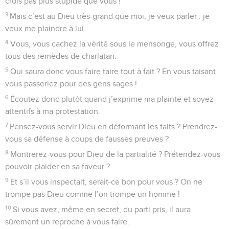
crois pas plus stupide que vous !
3
Mais c’est au Dieu très-grand que moi, je veux parler : je
veux me plaindre à lui.
4
Vous, vous cachez la vérité sous le mensonge, vous offrez
tous des remèdes de charlatan.
5
Qui saura donc vous faire taire tout à fait ? En vous taisant
vous passeriez pour des gens sages !
6
Écoutez donc plutôt quand j’exprime ma plainte et soyez
attentifs à ma protestation.
7
Pensez-vous servir Dieu en déformant les faits ? Prendrez-
vous sa défense à coups de fausses preuves ?
8
Montrerez-vous pour Dieu de la partialité ? Prétendez-vous
pouvoir plaider en sa faveur ?
9
Et s’il vous inspectait, serait-ce bon pour vous ? On ne
trompe pas Dieu comme l’on trompe un homme !
10
Si vous avez, même en secret, du parti pris, il aura
sûrement un reproche à vous faire.