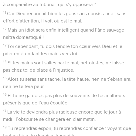
à comparaître au tribunal, qui s’y opposera ?
11
Car Dieu reconnaît bien les gens sans consistance ; sans
effort d’attention, il voit où est le mal.
12
Mais un idiot sera enfin intelligent quand l’âne sauvage
naîtra domestiqué !
13
Toi cependant, tu dois tendre ton cœur vers Dieu et le
prier en étendant les mains vers lui.
14
Si tes mains sont salies par le mal, nettoie-les, ne laisse
pas chez toi de place à l’injustice.
15
Alors tu seras sans tache, la tête haute, rien ne t’ébranlera,
rien ne te fera peur.
16
Et tu ne garderas pas plus de souvenirs de tes malheurs
présents que de l’eau écoulée.
17
La vie te deviendra plus radieuse encore que le jour à
midi ; l’obscurité se changera en clair matin.
18
Tu reprendras espoir, tu reprendras confiance : voyant que
tout va bien, tu dormiras tranquille.