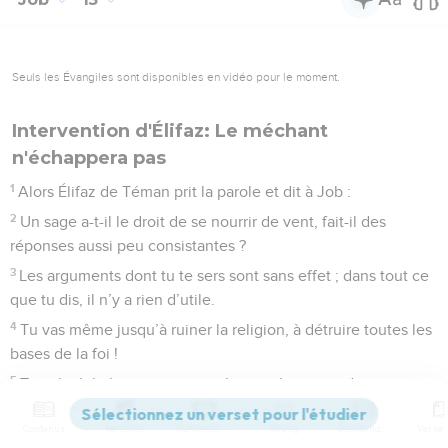
Seuls les Évangiles sont disponibles en vidéo pour le moment.
Intervention d'Élifaz: Le méchant
n'échappera pas
1
Alors Élifaz de Téman prit la parole et dit à Job :
2
Un sage a-t-il le droit de se nourrir de vent, fait-il des
réponses aussi peu consistantes ?
3
Les arguments dont tu te sers sont sans effet ; dans tout ce
que tu dis, il n’y a rien d’utile.
4
Tu vas même jusqu’à ruiner la religion, à détruire toutes les
bases de la foi !
5
Ta culpabilité inspire tes paroles, tu choisis un discours
complètement tordu.
Contenus
Versions
Commentaires
Strong
Dictionnaire
6
C’est ton langage, et non pas moi, qui te condamne, tout