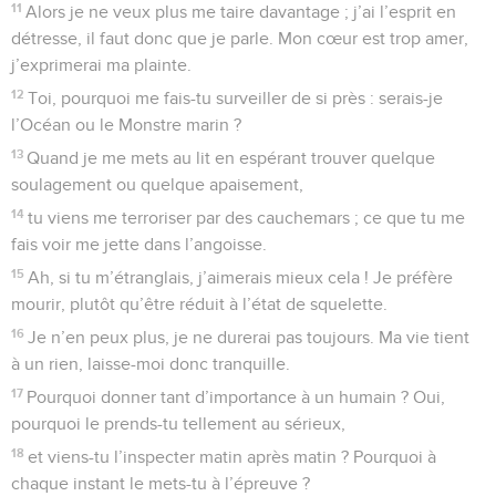
11
Alors je ne veux plus me taire davantage ; j’ai l’esprit en
détresse, il faut donc que je parle. Mon cœur est trop amer,
j’exprimerai ma plainte.
12
Toi, pourquoi me fais-tu surveiller de si près : serais-je
l’Océan ou le Monstre marin ?
13
Quand je me mets au lit en espérant trouver quelque
soulagement ou quelque apaisement,
14
tu viens me terroriser par des cauchemars ; ce que tu me
fais voir me jette dans l’angoisse.
15
Ah, si tu m’étranglais, j’aimerais mieux cela ! Je préfère
mourir, plutôt qu’être réduit à l’état de squelette.
16
Je n’en peux plus, je ne durerai pas toujours. Ma vie tient
à un rien, laisse-moi donc tranquille.
17
Pourquoi donner tant d’importance à un humain ? Oui,
pourquoi le prends-tu tellement au sérieux,
18
et viens-tu l’inspecter matin après matin ? Pourquoi à
chaque instant le mets-tu à l’épreuve ?