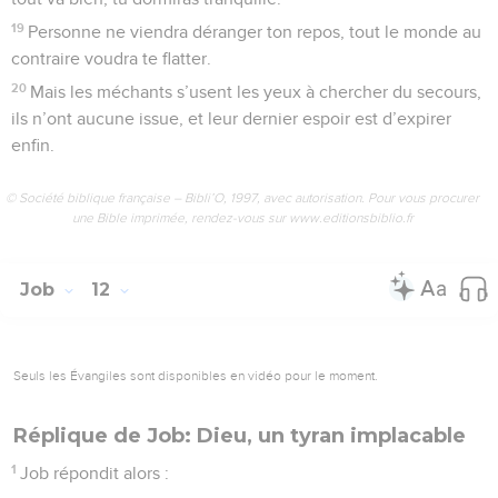
19
Personne ne viendra déranger ton repos, tout le monde au
contraire voudra te flatter.
20
Mais les méchants s’usent les yeux à chercher du secours,
ils n’ont aucune issue, et leur dernier espoir est d’expirer
enfin.
© Société biblique française – Bibli’O, 1997, avec autorisation. Pour vous procurer
une Bible imprimée, rendez-vous sur www.editionsbiblio.fr
Job
12
Seuls les Évangiles sont disponibles en vidéo pour le moment.
Réplique de Job: Dieu, un tyran implacable
1
Job répondit alors :