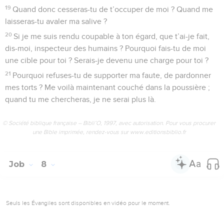
19
Quand donc cesseras-tu de t’occuper de moi ? Quand me
laisseras-tu avaler ma salive ?
20
Si je me suis rendu coupable à ton égard, que t’ai-je fait,
dis-moi, inspecteur des humains ? Pourquoi fais-tu de moi
une cible pour toi ? Serais-je devenu une charge pour toi ?
21
Pourquoi refuses-tu de supporter ma faute, de pardonner
mes torts ? Me voilà maintenant couché dans la poussière ;
quand tu me chercheras, je ne serai plus là.
© Société biblique française – Bibli’O, 1997, avec autorisation. Pour vous procurer
une Bible imprimée, rendez-vous sur www.editionsbiblio.fr
Job
8
Seuls les Évangiles sont disponibles en vidéo pour le moment.