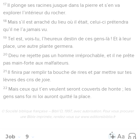
17
Il plonge ses racines jusque dans la pierre et s’en va
explorer l’intérieur du rocher.
18
Mais s’il est arraché du lieu où il était, celui-ci prétendra
qu’il ne l’a jamais vu.
19
Tel est, vois-tu, l’heureux destin de ces gens-là ! Et à leur
place, une autre plante germera.
20
Dieu ne rejette pas un homme irréprochable, et il ne prête
pas main-forte aux malfaiteurs.
21
Il finira par remplir ta bouche de rires et par mettre sur tes
lèvres des cris de joie.
22
Mais ceux qui t’en veulent seront couverts de honte ; les
gens sans foi ni loi auront quitté la place.
© Société biblique française – Bibli’O, 1997, avec autorisation. Pour vous procurer
une Bible imprimée, rendez-vous sur www.editionsbiblio.fr
Job
9