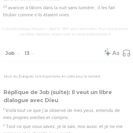
25
avancer à tâtons dans la nuit sans lumière ; il les fait
tituber comme s’ils étaient ivres.
© Société biblique française – Bibli’O, 1997, avec autorisation. Pour vous procurer
une Bible imprimée, rendez-vous sur www.editionsbiblio.fr
Job
13
Seuls les Évangiles sont disponibles en vidéo pour le moment.
Réplique de Job (suite): Il veut un libre
dialogue avec Dieu
1
Voilà tout ce que j’ai observé de mes yeux, entendu de
mes propres oreilles et compris.
2
Tout ce que vous savez, je le sais, moi aussi, et je ne me