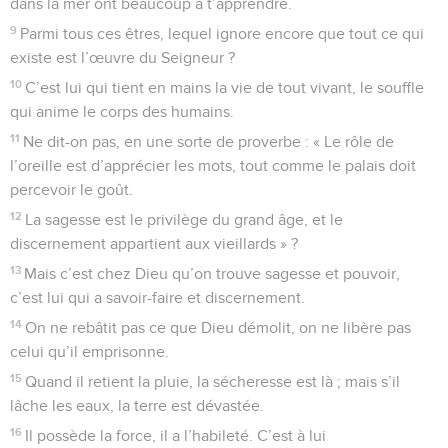
dans la mer ont beaucoup à t’apprendre.
9
Parmi tous ces êtres, lequel ignore encore que tout ce qui
existe est l’œuvre du Seigneur ?
10
C’est lui qui tient en mains la vie de tout vivant, le souffle
qui anime le corps des humains.
11
Ne dit-on pas, en une sorte de proverbe : « Le rôle de
l’oreille est d’apprécier les mots, tout comme le palais doit
percevoir le goût.
12
La sagesse est le privilège du grand âge, et le
discernement appartient aux vieillards » ?
13
Mais c’est chez Dieu qu’on trouve sagesse et pouvoir,
c’est lui qui a savoir-faire et discernement.
14
On ne rebâtit pas ce que Dieu démolit, on ne libère pas
celui qu’il emprisonne.
15
Quand il retient la pluie, la sécheresse est là ; mais s’il
lâche les eaux, la terre est dévastée.
16
Il possède la force, il a l’habileté. C’est à lui