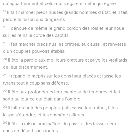
qu’appartiennent et celui qui s’égare et celui qui égare.
17
Il fait marcher pieds nus les grands hommes d’État, et il fait
perdre la raison aux dirigeants.
18
Il dénoue de même le grand cordon des rois et leur noue
sur les reins la corde des captifs.
19
Il fait marcher pieds nus les prêtres, eux aussi, et renverse
d’un coup les pouvoirs établis.
20
Il ôte la parole aux meilleurs orateurs et prive les vieillards
de leur discernement.
21
Il répand le mépris sur les gens haut placés et laisse les
tyrans tout à coup sans défense.
22
Il ôte aux profondeurs leur manteau de ténèbres et fait
sortir au jour ce qui était dans l’ombre.
23
Il fait grandir des peuples, puis cause leur ruine ; il les
laisse s’étendre, et les emmène ailleurs.
24
Il ôte la raison aux maîtres du pays, et les laisse à errer
dans un désert sans routes,