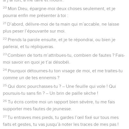
20
Mon Dieu, épargne-moi deux choses seulement, et je
pourrai enfin me présenter à toi :
21
D’abord, délivre-moi de ta main qui m’accable, ne laisse
plus peser l’épouvante sur moi.
22
Prends la parole ensuite, et je te répondrai, ou bien je
parlerai, et tu répliqueras.
23
Combien de torts m’attribues-tu, combien de fautes ? Fais-
moi savoir en quoi je t’ai désobéi.
24
Pourquoi détournes-tu ton visage de moi, et me traites-tu
comme un de tes ennemis ?
25
Qui donc pourchasses-tu ? – Une feuille qui vole ! Qui
poursuis-tu sans fin ? – Un brin de paille sèche !
26
Tu écris contre moi un rapport bien sévère, tu me fais
supporter mes fautes de jeunesse.
27
Tu entraves mes pieds, tu gardes l’œil fixé sur tous mes
faits et gestes, tu vas jusqu’à noter les traces de mes pas !