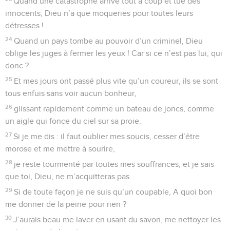
Quand une catastrophe arrive tout à coup et tue des
innocents, Dieu n’a que moqueries pour toutes leurs
détresses !
24
Quand un pays tombe au pouvoir d’un criminel, Dieu
oblige les juges à fermer les yeux ! Car si ce n’est pas lui, qui
donc ?
25
Et mes jours ont passé plus vite qu’un coureur, ils se sont
tous enfuis sans voir aucun bonheur,
26
glissant rapidement comme un bateau de joncs, comme
un aigle qui fonce du ciel sur sa proie.
27
Si je me dis : il faut oublier mes soucis, cesser d’être
morose et me mettre à sourire,
28
je reste tourmenté par toutes mes souffrances, et je sais
que toi, Dieu, ne m’acquitteras pas.
29
Si de toute façon je ne suis qu’un coupable, A quoi bon
me donner de la peine pour rien ?
30
J’aurais beau me laver en usant du savon, me nettoyer les