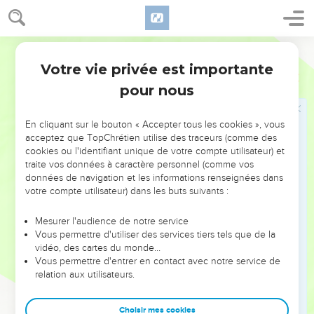
désastre, vous avez pris peur.
22
Vous ai-je demandé de me faire un cadeau, de prélever
pour moi une part de vos biens,
Français Courant
23
afin de m’arracher aux mains d’un ennemi et de me
Votre vie privée est importante
Job
6
délivrer du pouvoir d’un tyran ?
pour nous
24
Instruisez-moi plutôt, je suis prêt à me taire ; expliquez-
moi en quoi j’ai commis une erreur.
En cliquant sur le bouton « Accepter tous les cookies », vous
acceptez que TopChrétien utilise des traceurs (comme des
25
Des arguments honnêtes ne blessent personne, mais sur
cookies ou l'identifiant unique de votre compte utilisateur) et
quoi portent les critiques que vous faites ?
traite vos données à caractère personnel (comme vos
26
données de navigation et les informations renseignées dans
Songez-vous donc à critiquer de simples mots ? Ce sont
votre compte utilisateur) dans les buts suivants :
des mots en l’air, d’un homme sans espoir.
27
Vous oseriez tirer au sort un orphelin, vous iriez jusqu’à
Mesurer l'audience de notre service
vendre votre propre ami !
Vous permettre d'utiliser des services tiers tels que de la
vidéo, des cartes du monde…
28
Eh bien, regardez-moi dans les yeux, voulez-vous ? Et
Vous permettre d'entrer en contact avec notre service de
dites-moi si je vous joue la comédie.
relation aux utilisateurs.
29
Est-ce que mon langage est celui d’un tricheur ? Croyez-
vous que j’ignore le goût du malheur ? Regardez-moi : pas
Choisir mes cookies