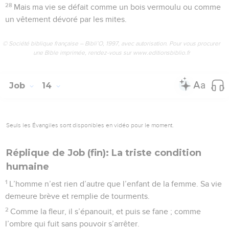
28
Mais ma vie se défait comme un bois vermoulu ou comme
un vêtement dévoré par les mites.
© Société biblique française – Bibli’O, 1997, avec autorisation. Pour vous procurer
une Bible imprimée, rendez-vous sur www.editionsbiblio.fr
Job
14
Seuls les Évangiles sont disponibles en vidéo pour le moment.
Réplique de Job (fin): La triste condition
humaine
1
L’homme n’est rien d’autre que l’enfant de la femme. Sa vie
demeure brève et remplie de tourments.
2
Comme la fleur, il s’épanouit, et puis se fane ; comme
l’ombre qui fuit sans pouvoir s’arrêter.