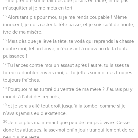
me prendre sur le fait dès que je suis en faute, et ne pas
m’acquitter si je me mets en tort.
15
Alors tant pis pour moi, si je me rends coupable ! Même
innocent, je dois rester la tête basse, et je suis soûl de honte,
ivre de ma misère.
16
Mais dès que je lève la tête, te voilà qui reprends la chasse
contre moi, tel un fauve, m’écrasant à nouveau de ta toute-
puissance !
17
Tu lances contre moi un assaut après l’autre, tu laisses ta
fureur redoubler envers moi, et tu jettes sur moi des troupes
toujours fraîches.
18
Pourquoi m’as-tu tiré du ventre de ma mère ? J’aurais pu y
mourir à l’abri des regards,
19
et je serais allé tout droit jusqu’à la tombe, comme si je
n’avais jamais eu d’existence.
20
Je n’ai plus maintenant que peu de temps à vivre. Cesse
donc tes attaques, laisse-moi enfin jouir tranquillement de ce
peu qui me reste.