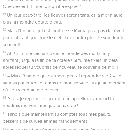
Que devient-il, une fois qu’il a expiré ?
11
Un jour peut-être, les fleuves seront taris, et la mer n’aura
plus la moindre goutte d’eau.
12
Mais l’homme qui est mort ne se lèvera pas ; pas de réveil
pour lui, tant que dure le ciel, il ne sortira plus de son dernier
sommeil.
13
Ah ! si tu me cachais dans le monde des morts, m’y
abritant jusqu’à la fin de ta colère ! Si tu me fixais un délai,
après lequel tu voudrais de nouveau te souvenir de moi !
14
– Mais l’homme qui est mort, peut-il reprendre vie ? – Je
saurais patienter, le temps de mon service, jusqu’au moment
où l’on viendrait me relever.
15
Alors, je répondrais quand tu m’appellerais, quand tu
voudrais me voir, moi que tu as créé !
16
Tandis que maintenant tu comptes tous mes pas, tu
cesserais de surveiller mes manquements,
17
dans un sac bien fermé tu cacherais mes fautes, tu