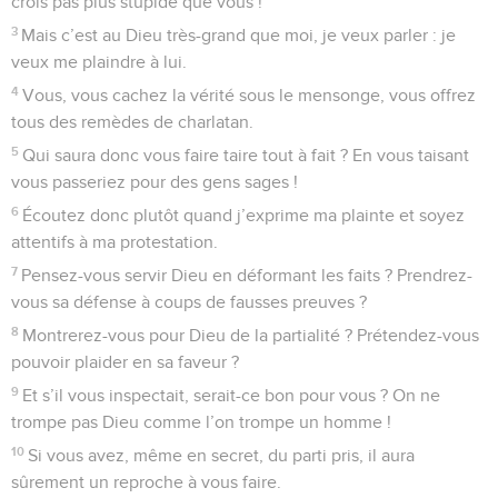
crois pas plus stupide que vous !
3
Mais c’est au Dieu très-grand que moi, je veux parler : je
veux me plaindre à lui.
4
Vous, vous cachez la vérité sous le mensonge, vous offrez
tous des remèdes de charlatan.
5
Qui saura donc vous faire taire tout à fait ? En vous taisant
vous passeriez pour des gens sages !
6
Écoutez donc plutôt quand j’exprime ma plainte et soyez
attentifs à ma protestation.
7
Pensez-vous servir Dieu en déformant les faits ? Prendrez-
vous sa défense à coups de fausses preuves ?
8
Montrerez-vous pour Dieu de la partialité ? Prétendez-vous
pouvoir plaider en sa faveur ?
9
Et s’il vous inspectait, serait-ce bon pour vous ? On ne
trompe pas Dieu comme l’on trompe un homme !
10
Si vous avez, même en secret, du parti pris, il aura
sûrement un reproche à vous faire.