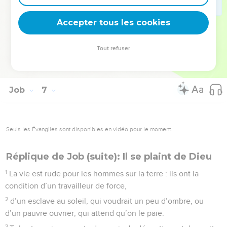
de tricherie entre nous ! Regardez-moi encore : mon
innocence est évidente en cette affaire.
Accepter tous les cookies
© Société biblique française – Bibli’O, 1997, avec autorisation. Pour vous procurer
Tout refuser
une Bible imprimée, rendez-vous sur www.editionsbiblio.fr
Job
7
Seuls les Évangiles sont disponibles en vidéo pour le moment.
Réplique de Job (suite): Il se plaint de Dieu
1
La vie est rude pour les hommes sur la terre : ils ont la
condition d’un travailleur de force,
2
d’un esclave au soleil, qui voudrait un peu d’ombre, ou
d’un pauvre ouvrier, qui attend qu’on le paie.
3