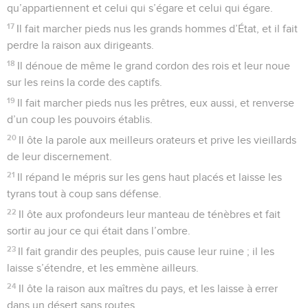
qu’appartiennent et celui qui s’égare et celui qui égare.
17
Il fait marcher pieds nus les grands hommes d’État, et il fait
perdre la raison aux dirigeants.
18
Il dénoue de même le grand cordon des rois et leur noue
sur les reins la corde des captifs.
19
Il fait marcher pieds nus les prêtres, eux aussi, et renverse
d’un coup les pouvoirs établis.
20
Il ôte la parole aux meilleurs orateurs et prive les vieillards
de leur discernement.
21
Il répand le mépris sur les gens haut placés et laisse les
tyrans tout à coup sans défense.
22
Il ôte aux profondeurs leur manteau de ténèbres et fait
sortir au jour ce qui était dans l’ombre.
23
Il fait grandir des peuples, puis cause leur ruine ; il les
laisse s’étendre, et les emmène ailleurs.
24
Il ôte la raison aux maîtres du pays, et les laisse à errer
dans un désert sans routes,