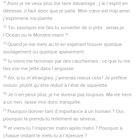
11
Alors je ne veux plus me taire davantage ; j’ai l’esprit en
détresse, il faut donc que je parle. Mon cœur est trop amer,
j’exprimerai ma plainte.
12
Toi, pourquoi me fais-tu surveiller de si près : serais-je
l’Océan ou le Monstre marin ?
13
Quand je me mets au lit en espérant trouver quelque
soulagement ou quelque apaisement,
14
tu viens me terroriser par des cauchemars ; ce que tu me
fais voir me jette dans l’angoisse.
15
Ah, si tu m’étranglais, j’aimerais mieux cela ! Je préfère
mourir, plutôt qu’être réduit à l’état de squelette.
16
Je n’en peux plus, je ne durerai pas toujours. Ma vie tient
à un rien, laisse-moi donc tranquille.
17
Pourquoi donner tant d’importance à un humain ? Oui,
pourquoi le prends-tu tellement au sérieux,
18
et viens-tu l’inspecter matin après matin ? Pourquoi à
chaque instant le mets-tu à l’épreuve ?