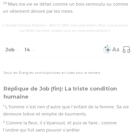
28
Mais ma vie se défait comme un bois vermoulu ou comme
un vêtement dévoré par les mites.
© Société biblique française – Bibli’O, 1997, avec autorisation. Pour vous procurer
une Bible imprimée, rendez-vous sur www.editionsbiblio.fr
Job
14
Seuls les Évangiles sont disponibles en vidéo pour le moment.
Réplique de Job (fin): La triste condition
humaine
1
L’homme n’est rien d’autre que l’enfant de la femme. Sa vie
demeure brève et remplie de tourments.
2
Comme la fleur, il s’épanouit, et puis se fane ; comme
l’ombre qui fuit sans pouvoir s’arrêter.