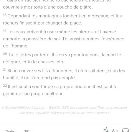
couvrirais mes torts d’une couche de plâtre.
18
Cependant les montagnes tombent en morceaux, et les
rochers finissent par changer de place.
19
Les eaux arrivent à user même les pierres, et l’averse
emporte la poussière du sol. Toi aussi tu ruines l’espérance
de l’homme.
20
Tu le jettes par terre, il s’en va pour toujours ; la mort le
défigure, et tu le chasses loin.
21
Si on couvre ses fils d’honneurs, il n’en sait rien ; si on les
humilie, il ne s’en rend pas compte.
22
Il est seul à souffrir de sa propre douleur, il est seul à
gémir de son propre malheur.
© Société biblique française – Bibli’O, 1997, avec autorisation. Pour vous procurer
une Bible imprimée, rendez-vous sur www.editionsbiblio.fr
Job
15