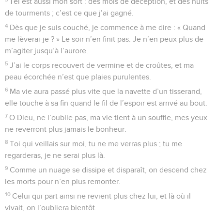
Tel est aussi mon sort : des mois de déception, et des nuits
de tourments ; c’est ce que j’ai gagné.
4
Dès que je suis couché, je commence à me dire : « Quand
me lèverai-je ? » Le soir n’en finit pas. Je n’en peux plus de
m’agiter jusqu’à l’aurore.
5
J’ai le corps recouvert de vermine et de croûtes, et ma
peau écorchée n’est que plaies purulentes.
6
Ma vie aura passé plus vite que la navette d’un tisserand,
elle touche à sa fin quand le fil de l’espoir est arrivé au bout.
7
O Dieu, ne l’oublie pas, ma vie tient à un souffle, mes yeux
ne reverront plus jamais le bonheur.
8
Toi qui veillais sur moi, tu ne me verras plus ; tu me
regarderas, je ne serai plus là.
9
Comme un nuage se dissipe et disparaît, on descend chez
les morts pour n’en plus remonter.
10
Celui qui part ainsi ne revient plus chez lui, et là où il
vivait, on l’oubliera bientôt.