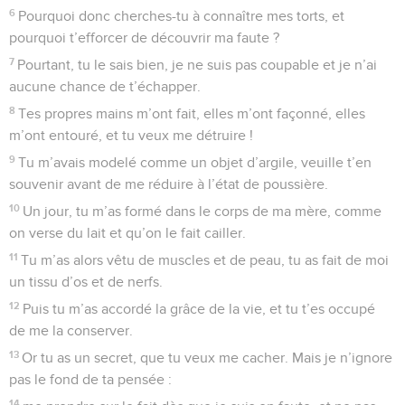
6
Pourquoi donc cherches-tu à connaître mes torts, et
pourquoi t’efforcer de découvrir ma faute ?
7
Pourtant, tu le sais bien, je ne suis pas coupable et je n’ai
aucune chance de t’échapper.
8
Tes propres mains m’ont fait, elles m’ont façonné, elles
m’ont entouré, et tu veux me détruire !
9
Tu m’avais modelé comme un objet d’argile, veuille t’en
souvenir avant de me réduire à l’état de poussière.
10
Un jour, tu m’as formé dans le corps de ma mère, comme
on verse du lait et qu’on le fait cailler.
11
Tu m’as alors vêtu de muscles et de peau, tu as fait de moi
un tissu d’os et de nerfs.
12
Puis tu m’as accordé la grâce de la vie, et tu t’es occupé
de me la conserver.
13
Or tu as un secret, que tu veux me cacher. Mais je n’ignore
pas le fond de ta pensée :
14