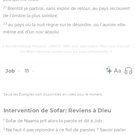
21
Bientôt je partirai, sans espoir de retour, au pays recouvert
de l’ombre la plus sombre,
22
au pays où la nuit règne sur le désordre, où l’aurore elle-
même est d’un noir absolu.
© Société biblique française – Bibli’O, 1997, avec autorisation. Pour vous procurer
une Bible imprimée, rendez-vous sur www.editionsbiblio.fr
Job
11
Seuls les Évangiles sont disponibles en vidéo pour le moment.
Intervention de Sofar: Reviens à Dieu
1
Sofar de Naama prit alors la parole et dit à Job :
2
Ne faut-il pas répondre à ce flot de paroles ? Savoir parler