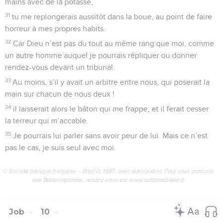
mains avec de la potasse,
31
tu me replongerais aussitôt dans la boue, au point de faire
horreur à mes propres habits.
32
Car Dieu n’est pas du tout au même rang que moi, comme
un autre homme auquel je pourrais répliquer ou donner
rendez-vous devant un tribunal.
33
Au moins, s’il y avait un arbitre entre nous, qui poserait la
main sur chacun de nous deux !
34
il laisserait alors le bâton qui me frappe, et il ferait cesser
la terreur qui m’accable.
35
Je pourrais lui parler sans avoir peur de lui. Mais ce n’est
pas le cas, je suis seul avec moi.
© Société biblique française – Bibli’O, 1997, avec autorisation. Pour vous procurer
une Bible imprimée, rendez-vous sur www.editionsbiblio.fr
Job
10