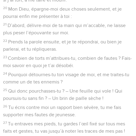
20
Mon Dieu, épargne-moi deux choses seulement, et je
pourrai enfin me présenter à toi :
21
D’abord, délivre-moi de ta main qui m’accable, ne laisse
plus peser l’épouvante sur moi.
22
Prends la parole ensuite, et je te répondrai, ou bien je
parlerai, et tu répliqueras.
23
Combien de torts m’attribues-tu, combien de fautes ? Fais-
moi savoir en quoi je t’ai désobéi.
24
Pourquoi détournes-tu ton visage de moi, et me traites-tu
comme un de tes ennemis ?
25
Qui donc pourchasses-tu ? – Une feuille qui vole ! Qui
poursuis-tu sans fin ? – Un brin de paille sèche !
26
Tu écris contre moi un rapport bien sévère, tu me fais
supporter mes fautes de jeunesse.
27
Tu entraves mes pieds, tu gardes l’œil fixé sur tous mes
faits et gestes, tu vas jusqu’à noter les traces de mes pas !