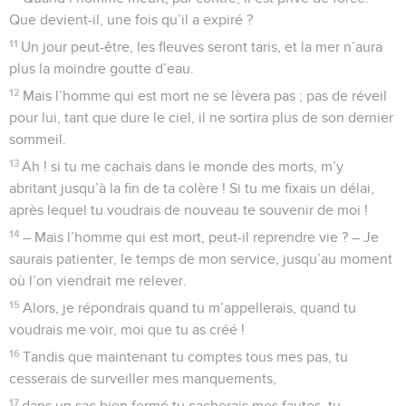
Que devient-il, une fois qu’il a expiré ?
11
Un jour peut-être, les fleuves seront taris, et la mer n’aura
plus la moindre goutte d’eau.
12
Mais l’homme qui est mort ne se lèvera pas ; pas de réveil
pour lui, tant que dure le ciel, il ne sortira plus de son dernier
sommeil.
13
Ah ! si tu me cachais dans le monde des morts, m’y
abritant jusqu’à la fin de ta colère ! Si tu me fixais un délai,
après lequel tu voudrais de nouveau te souvenir de moi !
14
– Mais l’homme qui est mort, peut-il reprendre vie ? – Je
saurais patienter, le temps de mon service, jusqu’au moment
où l’on viendrait me relever.
15
Alors, je répondrais quand tu m’appellerais, quand tu
voudrais me voir, moi que tu as créé !
16
Tandis que maintenant tu comptes tous mes pas, tu
cesserais de surveiller mes manquements,
17
dans un sac bien fermé tu cacherais mes fautes, tu