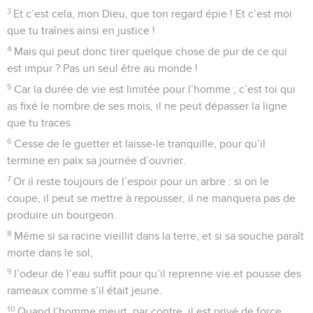
3
Et c’est cela, mon Dieu, que ton regard épie ! Et c’est moi
que tu traînes ainsi en justice !
4
Mais qui peut donc tirer quelque chose de pur de ce qui
est impur ? Pas un seul être au monde !
5
Car la durée de vie est limitée pour l’homme ; c’est toi qui
as fixé le nombre de ses mois, il ne peut dépasser la ligne
que tu traces.
6
Cesse de le guetter et laisse-le tranquille, pour qu’il
termine en paix sa journée d’ouvrier.
7
Or il reste toujours de l’espoir pour un arbre : si on le
coupe, il peut se mettre à repousser, il ne manquera pas de
produire un bourgeon.
8
Même si sa racine vieillit dans la terre, et si sa souche paraît
morte dans le sol,
9
l’odeur de l’eau suffit pour qu’il reprenne vie et pousse des
rameaux comme s’il était jeune.
10
Quand l’homme meurt, par contre, il est privé de force.