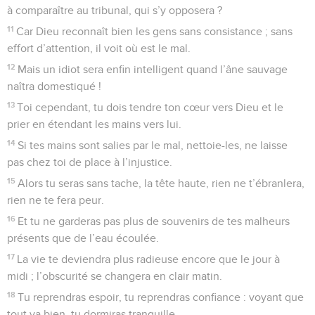
à comparaître au tribunal, qui s’y opposera ?
11
Car Dieu reconnaît bien les gens sans consistance ; sans
effort d’attention, il voit où est le mal.
12
Mais un idiot sera enfin intelligent quand l’âne sauvage
naîtra domestiqué !
13
Toi cependant, tu dois tendre ton cœur vers Dieu et le
prier en étendant les mains vers lui.
14
Si tes mains sont salies par le mal, nettoie-les, ne laisse
pas chez toi de place à l’injustice.
15
Alors tu seras sans tache, la tête haute, rien ne t’ébranlera,
rien ne te fera peur.
16
Et tu ne garderas pas plus de souvenirs de tes malheurs
présents que de l’eau écoulée.
17
La vie te deviendra plus radieuse encore que le jour à
midi ; l’obscurité se changera en clair matin.
18
Tu reprendras espoir, tu reprendras confiance : voyant que
tout va bien, tu dormiras tranquille.