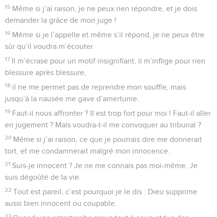
15
Même si j’ai raison, je ne peux rien répondre, et je dois
demander la grâce de mon juge !
16
Même si je l’appelle et même s’il répond, je ne peux être
sûr qu’il voudra m’écouter.
17
Il m’écrase pour un motif insignifiant, il m’inflige pour rien
blessure après blessure,
18
il ne me permet pas de reprendre mon souffle, mais
jusqu’à la nausée me gave d’amertume.
19
Faut-il nous affronter ? Il est trop fort pour moi ! Faut-il aller
en jugement ? Mais voudra-t-il me convoquer au tribunal ?
20
Même si j’ai raison, ce que je pourrais dire me donnerait
tort, et me condamnerait malgré mon innocence.
21
Suis-je innocent ? Je ne me connais pas moi-même. Je
suis dégoûté de la vie.
22
Tout est pareil, c’est pourquoi je le dis : Dieu supprime
aussi bien innocent ou coupable.
23