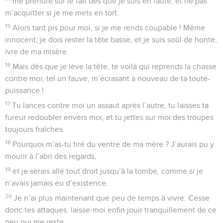
me prendre sur le fait dès que je suis en faute, et ne pas
m’acquitter si je me mets en tort.
15
Alors tant pis pour moi, si je me rends coupable ! Même
innocent, je dois rester la tête basse, et je suis soûl de honte,
ivre de ma misère.
16
Mais dès que je lève la tête, te voilà qui reprends la chasse
contre moi, tel un fauve, m’écrasant à nouveau de ta toute-
puissance !
17
Tu lances contre moi un assaut après l’autre, tu laisses ta
fureur redoubler envers moi, et tu jettes sur moi des troupes
toujours fraîches.
18
Pourquoi m’as-tu tiré du ventre de ma mère ? J’aurais pu y
mourir à l’abri des regards,
19
et je serais allé tout droit jusqu’à la tombe, comme si je
n’avais jamais eu d’existence.
20
Je n’ai plus maintenant que peu de temps à vivre. Cesse
donc tes attaques, laisse-moi enfin jouir tranquillement de ce
peu qui me reste.