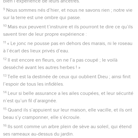
bien l’expérience de leurs ancêtres.
9
Nous sommes nés d’hier, et nous ne savons rien ; notre vie
sur la terre est une ombre qui passe.
10
Mais eux peuvent t’instruire et ils pourront te dire ce qu’ils
savent tirer de leur propre expérience :
11
« Le jonc ne pousse pas en dehors des marais, ni le roseau
à l’écart des lieux privés d’eau.
12
Il est encore en fleurs, on ne l’a pas coupé ; le voilà
desséché avant les autres herbes ! »
13
Telle est la destinée de ceux qui oublient Dieu ; ainsi finit
l’espoir de tous les infidèles.
14
Leur si belle assurance a les ailes coupées, et leur sécurité
n’est qu’un fil d’araignée.
15
Quand ils s’appuient sur leur maison, elle vacille, et ils ont
beau s’y cramponner, elle s’écroule.
16
Ils sont comme un arbre plein de sève au soleil, qui étend
ses rameaux au-dessus du jardin.