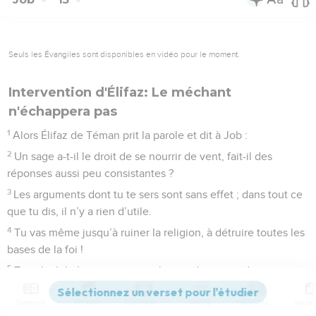
Seuls les Évangiles sont disponibles en vidéo pour le moment.
Intervention d'Élifaz: Le méchant
n'échappera pas
1
Alors Élifaz de Téman prit la parole et dit à Job :
2
Un sage a-t-il le droit de se nourrir de vent, fait-il des
réponses aussi peu consistantes ?
3
Les arguments dont tu te sers sont sans effet ; dans tout ce
que tu dis, il n’y a rien d’utile.
4
Tu vas même jusqu’à ruiner la religion, à détruire toutes les
bases de la foi !
5
Ta culpabilité inspire tes paroles, tu choisis un discours
complètement tordu.
Contenus
Versions
Commentaires
Strong
Dictionnaire
6
C’est ton langage, et non pas moi, qui te condamne, tout