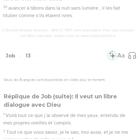
25
avancer à tâtons dans la nuit sans lumière ; il les fait
tituber comme s’ils étaient ivres.
© Société biblique française – Bibli’O, 1997, avec autorisation. Pour vous procurer
une Bible imprimée, rendez-vous sur www.editionsbiblio.fr
Job
13
Seuls les Évangiles sont disponibles en vidéo pour le moment.
Réplique de Job (suite): Il veut un libre
dialogue avec Dieu
1
Voilà tout ce que j’ai observé de mes yeux, entendu de
mes propres oreilles et compris.
2
Tout ce que vous savez, je le sais, moi aussi, et je ne me