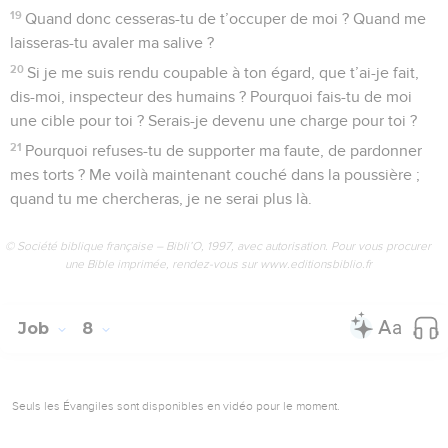
19
Quand donc cesseras-tu de t’occuper de moi ? Quand me
laisseras-tu avaler ma salive ?
20
Si je me suis rendu coupable à ton égard, que t’ai-je fait,
dis-moi, inspecteur des humains ? Pourquoi fais-tu de moi
une cible pour toi ? Serais-je devenu une charge pour toi ?
21
Pourquoi refuses-tu de supporter ma faute, de pardonner
mes torts ? Me voilà maintenant couché dans la poussière ;
quand tu me chercheras, je ne serai plus là.
© Société biblique française – Bibli’O, 1997, avec autorisation. Pour vous procurer
une Bible imprimée, rendez-vous sur www.editionsbiblio.fr
Job
8
Seuls les Évangiles sont disponibles en vidéo pour le moment.