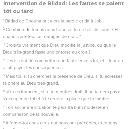
Intervention de Bildad: Les fautes se paient
tôt ou tard
1
Bildad de Chouha prit alors la parole et dit à Job :
2
Combien de temps nous tiendras-tu de tels discours ? Et
quand s’arrêtera cet ouragan de mots ?
3
Crois-tu vraiment que Dieu modifie la justice, ou que le
Dieu très-grand fasse une entorse au droit ?
4
Tes fils ont dû commettre une faute envers lui, et il leur en
a fait payer les conséquences.
5
Mais toi, si tu cherches la présence de Dieu, si tu adresses
ta prière au Dieu très-grand,
6
si tu es innocent, si tu te montres droit, il ne tardera pas à
s’occuper de toi et à te rendre la place que tu mérites.
7
Ton ancienne situation te paraîtra bien modeste en
comparaison de la nouvelle.
8
Informe-toi chez ceux qui nous ont précédés, et retiens