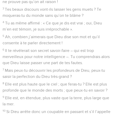
ne prouve pas qu’on ait raison !
3
Tes beaux discours vont-ils laisser les gens muets ? Te
moqueras-tu du monde sans qu’on te blâme ?
4
Tu as même affirmé : « Ce que je dis est vrai ; oui, Dieu
m’en est témoin, je suis irréprochable ».
5
Ah, combien j’aimerais que Dieu dise son mot et qu’il
consente à te parler directement !
6
Il te révélerait son secret savoir-faire – qui est trop
merveilleux pour notre intelligence –. Tu comprendrais alors
que Dieu laisse passer une part de tes fautes.
7
Mais peux-tu découvrir les profondeurs de Dieu, peux-tu
saisir la perfection du Dieu très-grand ?
8
Elle est plus haute que le ciel ; que feras-tu ? Elle est plus
profonde que le monde des morts ; que peux-tu en savoir ?
9
Elle est, en étendue, plus vaste que la terre, plus large que
la mer.
10
Si Dieu arrête donc un coupable en passant et s’il l’appelle