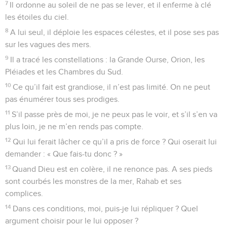
7
Il ordonne au soleil de ne pas se lever, et il enferme à clé
les étoiles du ciel.
8
A lui seul, il déploie les espaces célestes, et il pose ses pas
sur les vagues des mers.
9
Il a tracé les constellations : la Grande Ourse, Orion, les
Pléiades et les Chambres du Sud.
10
Ce qu’il fait est grandiose, il n’est pas limité. On ne peut
pas énumérer tous ses prodiges.
11
S’il passe près de moi, je ne peux pas le voir, et s’il s’en va
plus loin, je ne m’en rends pas compte.
12
Qui lui ferait lâcher ce qu’il a pris de force ? Qui oserait lui
demander : « Que fais-tu donc ? »
13
Quand Dieu est en colère, il ne renonce pas. A ses pieds
sont courbés les monstres de la mer, Rahab et ses
complices.
14
Dans ces conditions, moi, puis-je lui répliquer ? Quel
argument choisir pour le lui opposer ?