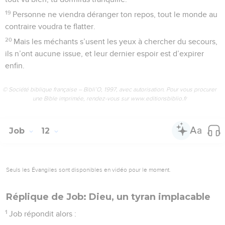
19
Personne ne viendra déranger ton repos, tout le monde au
contraire voudra te flatter.
20
Mais les méchants s’usent les yeux à chercher du secours,
ils n’ont aucune issue, et leur dernier espoir est d’expirer
enfin.
© Société biblique française – Bibli’O, 1997, avec autorisation. Pour vous procurer
une Bible imprimée, rendez-vous sur www.editionsbiblio.fr
Job
12
Seuls les Évangiles sont disponibles en vidéo pour le moment.
Réplique de Job: Dieu, un tyran implacable
1
Job répondit alors :