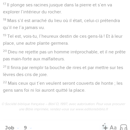
17
Il plonge ses racines jusque dans la pierre et s’en va
explorer l’intérieur du rocher.
18
Mais s’il est arraché du lieu où il était, celui-ci prétendra
qu’il ne l’a jamais vu.
19
Tel est, vois-tu, l’heureux destin de ces gens-là ! Et à leur
place, une autre plante germera.
20
Dieu ne rejette pas un homme irréprochable, et il ne prête
pas main-forte aux malfaiteurs.
21
Il finira par remplir ta bouche de rires et par mettre sur tes
lèvres des cris de joie.
22
Mais ceux qui t’en veulent seront couverts de honte ; les
gens sans foi ni loi auront quitté la place.
© Société biblique française – Bibli’O, 1997, avec autorisation. Pour vous procurer
une Bible imprimée, rendez-vous sur www.editionsbiblio.fr
Job
9