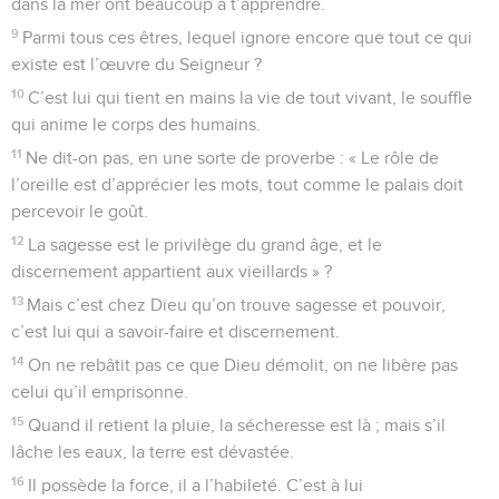
dans la mer ont beaucoup à t’apprendre.
9
Parmi tous ces êtres, lequel ignore encore que tout ce qui
existe est l’œuvre du Seigneur ?
10
C’est lui qui tient en mains la vie de tout vivant, le souffle
qui anime le corps des humains.
11
Ne dit-on pas, en une sorte de proverbe : « Le rôle de
l’oreille est d’apprécier les mots, tout comme le palais doit
percevoir le goût.
12
La sagesse est le privilège du grand âge, et le
discernement appartient aux vieillards » ?
13
Mais c’est chez Dieu qu’on trouve sagesse et pouvoir,
c’est lui qui a savoir-faire et discernement.
14
On ne rebâtit pas ce que Dieu démolit, on ne libère pas
celui qu’il emprisonne.
15
Quand il retient la pluie, la sécheresse est là ; mais s’il
lâche les eaux, la terre est dévastée.
16
Il possède la force, il a l’habileté. C’est à lui