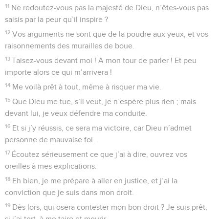
11
Ne redoutez-vous pas la majesté de Dieu, n’êtes-vous pas
saisis par la peur qu’il inspire ?
12
Vos arguments ne sont que de la poudre aux yeux, et vos
raisonnements des murailles de boue.
13
Taisez-vous devant moi ! A mon tour de parler ! Et peu
importe alors ce qui m’arrivera !
14
Me voilà prêt à tout, même à risquer ma vie.
15
Que Dieu me tue, s’il veut, je n’espère plus rien ; mais
devant lui, je veux défendre ma conduite.
16
Et si j’y réussis, ce sera ma victoire, car Dieu n’admet
personne de mauvaise foi.
17
Écoutez sérieusement ce que j’ai à dire, ouvrez vos
oreilles à mes explications.
18
Eh bien, je me prépare à aller en justice, et j’ai la
conviction que je suis dans mon droit.
19
Dès lors, qui osera contester mon bon droit ? Je suis prêt,
si j’ai tort, à me taire et mourir.