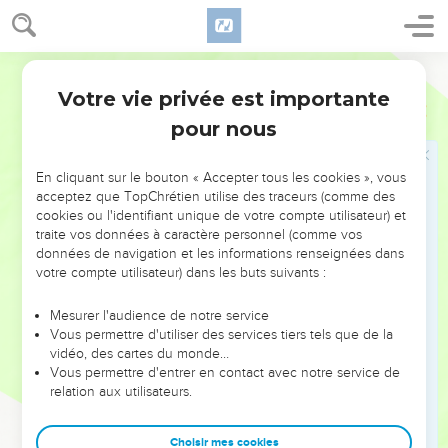
désastre, vous avez pris peur.
22
Vous ai-je demandé de me faire un cadeau, de prélever
pour moi une part de vos biens,
Français Courant
23
afin de m’arracher aux mains d’un ennemi et de me
Votre vie privée est importante
Job
6
délivrer du pouvoir d’un tyran ?
pour nous
24
Instruisez-moi plutôt, je suis prêt à me taire ; expliquez-
moi en quoi j’ai commis une erreur.
En cliquant sur le bouton « Accepter tous les cookies », vous
acceptez que TopChrétien utilise des traceurs (comme des
25
Des arguments honnêtes ne blessent personne, mais sur
cookies ou l'identifiant unique de votre compte utilisateur) et
quoi portent les critiques que vous faites ?
traite vos données à caractère personnel (comme vos
26
données de navigation et les informations renseignées dans
Songez-vous donc à critiquer de simples mots ? Ce sont
votre compte utilisateur) dans les buts suivants :
des mots en l’air, d’un homme sans espoir.
27
Vous oseriez tirer au sort un orphelin, vous iriez jusqu’à
Mesurer l'audience de notre service
vendre votre propre ami !
Vous permettre d'utiliser des services tiers tels que de la
vidéo, des cartes du monde…
28
Eh bien, regardez-moi dans les yeux, voulez-vous ? Et
Vous permettre d'entrer en contact avec notre service de
dites-moi si je vous joue la comédie.
relation aux utilisateurs.
29
Est-ce que mon langage est celui d’un tricheur ? Croyez-
vous que j’ignore le goût du malheur ? Regardez-moi : pas
Choisir mes cookies