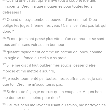
Quand une catastrophe arrive tout à coup et tue des
innocents, Dieu n’a que moqueries pour toutes leurs
détresses !
24
Quand un pays tombe au pouvoir d’un criminel, Dieu
oblige les juges à fermer les yeux ! Car si ce n’est pas lui, qui
donc ?
25
Et mes jours ont passé plus vite qu’un coureur, ils se sont
tous enfuis sans voir aucun bonheur,
26
glissant rapidement comme un bateau de joncs, comme
un aigle qui fonce du ciel sur sa proie.
27
Si je me dis : il faut oublier mes soucis, cesser d’être
morose et me mettre à sourire,
28
je reste tourmenté par toutes mes souffrances, et je sais
que toi, Dieu, ne m’acquitteras pas.
29
Si de toute façon je ne suis qu’un coupable, A quoi bon
me donner de la peine pour rien ?
30
J’aurais beau me laver en usant du savon, me nettoyer les