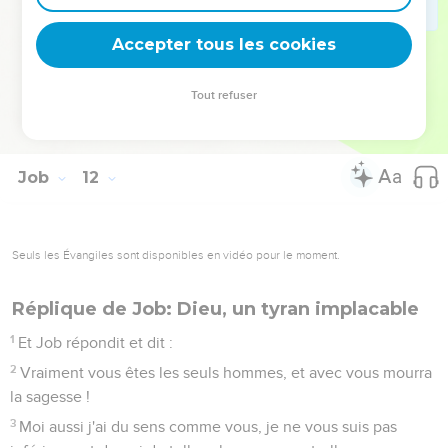
Et tu auras de la confiance, parce qu'il y aura de l'espoir ;
tu examineras tout, et tu dormiras en sûreté ;
Accepter tous les cookies
19
Tu te coucheras, et il n'y aura personne pour te faire peur,
et beaucoup rechercheront ta faveur.
Tout refuser
20
Mais les yeux des méchants seront consumés, et tout
refuge périra pour eux, et leur espoir sera d'expirer.
Job
12
Seuls les Évangiles sont disponibles en vidéo pour le moment.
Réplique de Job: Dieu, un tyran implacable
1
Et Job répondit et dit :
2
Vraiment vous êtes les seuls hommes, et avec vous mourra
la sagesse !
3
Moi aussi j'ai du sens comme vous, je ne vous suis pas