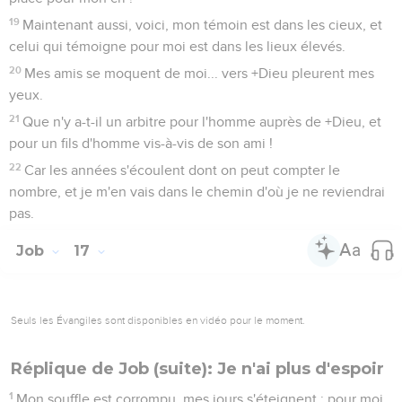
19
Maintenant aussi, voici, mon témoin est dans les cieux, et
celui qui témoigne pour moi est dans les lieux élevés.
20
Mes amis se moquent de moi... vers +Dieu pleurent mes
yeux.
21
Que n'y a-t-il un arbitre pour l'homme auprès de +Dieu, et
pour un fils d'homme vis-à-vis de son ami !
22
Car les années s'écoulent dont on peut compter le
nombre, et je m'en vais dans le chemin d'où je ne reviendrai
pas.
Job
17
Seuls les Évangiles sont disponibles en vidéo pour le moment.
Réplique de Job (suite): Je n'ai plus d'espoir
1
Mon souffle est corrompu, mes jours s'éteignent : pour moi