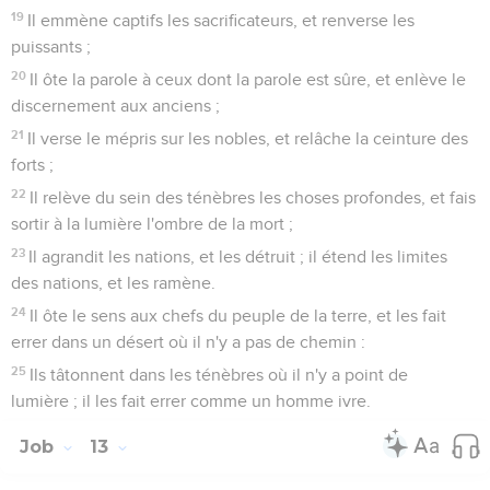
19
Il emmène captifs les sacrificateurs, et renverse les
puissants ;
20
Il ôte la parole à ceux dont la parole est sûre, et enlève le
discernement aux anciens ;
21
Il verse le mépris sur les nobles, et relâche la ceinture des
forts ;
22
Il relève du sein des ténèbres les choses profondes, et fais
sortir à la lumière l'ombre de la mort ;
23
Il agrandit les nations, et les détruit ; il étend les limites
des nations, et les ramène.
24
Il ôte le sens aux chefs du peuple de la terre, et les fait
errer dans un désert où il n'y a pas de chemin :
25
Ils tâtonnent dans les ténèbres où il n'y a point de
lumière ; il les fait errer comme un homme ivre.
Job
13