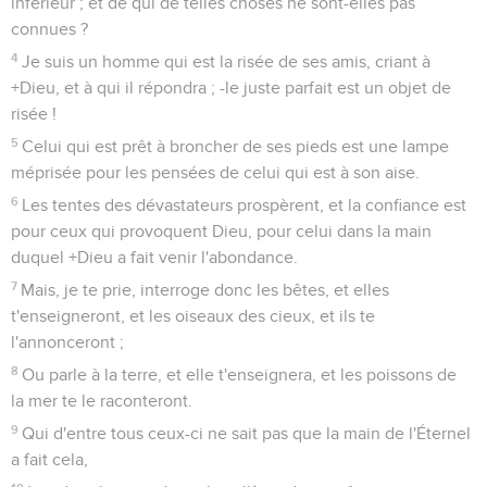
inférieur ; et de qui de telles choses ne sont-elles pas
connues ?
4
Je suis un homme qui est la risée de ses amis, criant à
+Dieu, et à qui il répondra ; -le juste parfait est un objet de
risée !
5
Celui qui est prêt à broncher de ses pieds est une lampe
méprisée pour les pensées de celui qui est à son aise.
6
Les tentes des dévastateurs prospèrent, et la confiance est
pour ceux qui provoquent Dieu, pour celui dans la main
duquel +Dieu a fait venir l'abondance.
7
Mais, je te prie, interroge donc les bêtes, et elles
t'enseigneront, et les oiseaux des cieux, et ils te
l'annonceront ;
8
Ou parle à la terre, et elle t'enseignera, et les poissons de
la mer te le raconteront.
9
Qui d'entre tous ceux-ci ne sait pas que la main de l'Éternel
a fait cela,