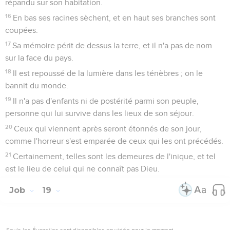
répandu sur son habitation.
16
En bas ses racines sèchent, et en haut ses branches sont
coupées.
17
Sa mémoire périt de dessus la terre, et il n'a pas de nom
sur la face du pays.
18
Il est repoussé de la lumière dans les ténèbres ; on le
bannit du monde.
19
Il n'a pas d'enfants ni de postérité parmi son peuple,
personne qui lui survive dans les lieux de son séjour.
20
Ceux qui viennent après seront étonnés de son jour,
comme l'horreur s'est emparée de ceux qui les ont précédés.
21
Certainement, telles sont les demeures de l'inique, et tel
est le lieu de celui qui ne connaît pas Dieu.
Job
19
Seuls les Évangiles sont disponibles en vidéo pour le moment.