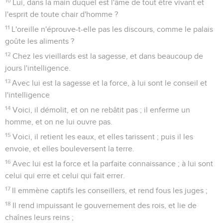
10
Lui, dans la main duquel est l'âme de tout être vivant et
l'esprit de toute chair d'homme ?
11
L'oreille n'éprouve-t-elle pas les discours, comme le palais
goûte les aliments ?
12
Chez les vieillards est la sagesse, et dans beaucoup de
jours l'intelligence.
13
Avec lui est la sagesse et la force, à lui sont le conseil et
l'intelligence
14
Voici, il démolit, et on ne rebâtit pas ; il enferme un
homme, et on ne lui ouvre pas.
15
Voici, il retient les eaux, et elles tarissent ; puis il les
envoie, et elles bouleversent la terre.
16
Avec lui est la force et la parfaite connaissance ; à lui sont
celui qui erre et celui qui fait errer.
17
Il emmène captifs les conseillers, et rend fous les juges ;
18
Il rend impuissant le gouvernement des rois, et lie de
chaînes leurs reins ;