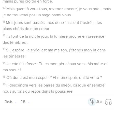
mains pures croîtra en force.
10
Mais quant à vous tous, revenez encore, je vous prie ; mais
je ne trouverai pas un sage parmi vous.
11
Mes jours sont passés, mes desseins sont frustrés, -les
plans chéris de mon coeur.
12
Ils font de la nuit le jour, la lumière proche en présence
des ténèbres ;
13
Si j'espère, le shéol est ma maison, j'étends mon lit dans
les ténèbres ;
14
Je crie à la fosse : Tu es mon père ! aux vers : Ma mère et
ma soeur !
15
Où donc est mon espoir ? Et mon espoir, qui le verra ?
16
Il descendra vers les barres du shéol, lorsque ensemble
nous aurons du repos dans la poussière.
Job
18