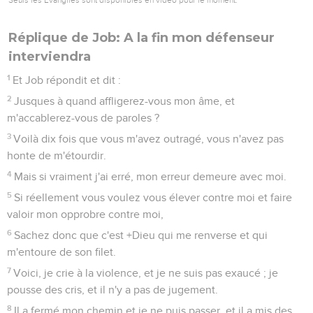
Réplique de Job: A la fin mon défenseur
interviendra
1
Et Job répondit et dit :
2
Jusques à quand affligerez-vous mon âme, et
m'accablerez-vous de paroles ?
3
Voilà dix fois que vous m'avez outragé, vous n'avez pas
honte de m'étourdir.
4
Mais si vraiment j'ai erré, mon erreur demeure avec moi.
5
Si réellement vous voulez vous élever contre moi et faire
valoir mon opprobre contre moi,
6
Sachez donc que c'est +Dieu qui me renverse et qui
m'entoure de son filet.
7
Voici, je crie à la violence, et je ne suis pas exaucé ; je
pousse des cris, et il n'y a pas de jugement.
8
Il a fermé mon chemin et je ne puis passer, et il a mis des