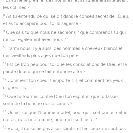
Es-tu né le premier des hommes, et as-tu été enfanté avant
les collines ?
8
As-tu entendu ce qui se dit dans le conseil secret de +Dieu,
et as-tu accaparé pour toi la sagesse ?
9
Que sais-tu que nous ne sachions ? que comprends-tu qui
ne soit également avec nous ?
10
Parmi nous il y a aussi des hommes à cheveux blancs et
des vieillards plus âgés que ton père.
11
Est-ce trop peu pour toi que les consolations de Dieu et la
parole douce qui se fait entendre à toi ?
12
Comment ton coeur t'emporte-t-il, et comment tes yeux
clignent-ils,
13
Que tu tournes contre Dieu ton esprit et que tu fasses
sortir de ta bouche des discours ?
14
Qu'est-ce que l'homme mortel, pour qu'il soit pur, et celui
qui est né d'une femme, pour qu'il soit juste ?
15
Voici, il ne se fie pas à ses saints, et les cieux ne sont pas