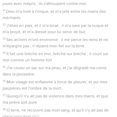
joues avec mépris ; ils s'attroupent contre moi.
11
Dieu m'a livré à l'inique, et m'a jeté entre les mains des
méchants.
12
J'étais en paix, et il m'a brisé ; il m'a saisi par la nuque et
m'a broyé, et m'a dressé pour lui servir de but.
13
Ses archers m'ont environné ; il me perce les reins et ne
m'épargne pas ; il répand mon fiel sur la terre.
14
Il fait une brèche en moi, brèche sur brèche ; il court sur
moi comme un homme fort.
15
J'ai cousu un sac sur ma peau, et j'ai dégradé ma corne
dans la poussière.
16
Mon visage est enflammé à force de pleurer, et sur mes
paupières est l'ombre de la mort,
17
Quoiqu'il n'y ait pas de violence dans mes mains, et que
ma prière soit pure.
18
O terre, ne recouvre pas mon sang, et qu'il n'y ait pas de
place pour mon cri !