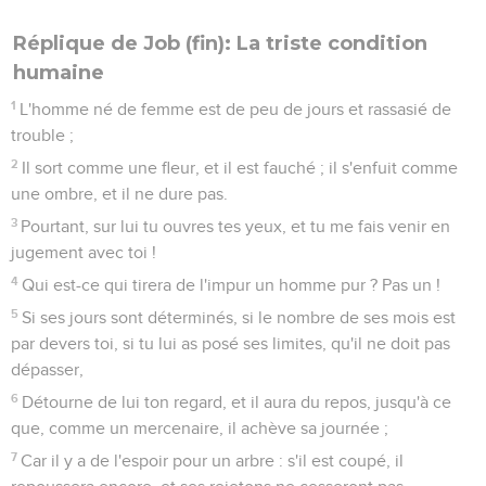
Réplique de Job (fin): La triste condition
humaine
1
L'homme né de femme est de peu de jours et rassasié de
trouble ;
2
Il sort comme une fleur, et il est fauché ; il s'enfuit comme
une ombre, et il ne dure pas.
3
Pourtant, sur lui tu ouvres tes yeux, et tu me fais venir en
jugement avec toi !
4
Qui est-ce qui tirera de l'impur un homme pur ? Pas un !
5
Si ses jours sont déterminés, si le nombre de ses mois est
par devers toi, si tu lui as posé ses limites, qu'il ne doit pas
dépasser,
6
Détourne de lui ton regard, et il aura du repos, jusqu'à ce
que, comme un mercenaire, il achève sa journée ;
7
Car il y a de l'espoir pour un arbre : s'il est coupé, il