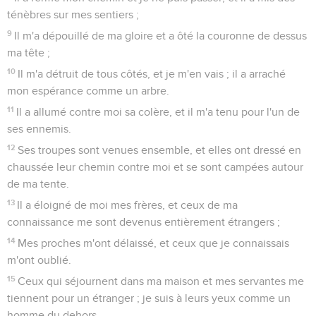
ténèbres sur mes sentiers ;
9
Il m'a dépouillé de ma gloire et a ôté la couronne de dessus
ma tête ;
10
Il m'a détruit de tous côtés, et je m'en vais ; il a arraché
mon espérance comme un arbre.
11
Il a allumé contre moi sa colère, et il m'a tenu pour l'un de
ses ennemis.
12
Ses troupes sont venues ensemble, et elles ont dressé en
chaussée leur chemin contre moi et se sont campées autour
de ma tente.
13
Il a éloigné de moi mes frères, et ceux de ma
connaissance me sont devenus entièrement étrangers ;
14
Mes proches m'ont délaissé, et ceux que je connaissais
m'ont oublié.
15
Ceux qui séjournent dans ma maison et mes servantes me
tiennent pour un étranger ; je suis à leurs yeux comme un
homme du dehors.