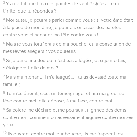
3
Y aura-t-il une fin à ces paroles de vent ? Qu'est-ce qui
t'irrite, que tu répondes ?
4
Moi aussi, je pourrais parler comme vous ; si votre âme était
à la place de mon âme, je pourrais entasser des paroles
contre vous et secouer ma tête contre vous !
5
Mais je vous fortifierais de ma bouche, et la consolation de
mes lèvres allégerait vos douleurs.
6
Si je parle, ma douleur n'est pas allégée ; et si je me tais,
s'éloignera-t-elle de moi ?
7
Mais maintenant, il m'a fatigué... : tu as dévasté toute ma
famille ;
8
Tu m'as étreint, c'est un témoignage, et ma maigreur se
lève contre moi, elle dépose, à ma face, contre moi.
9
Sa colère me déchire et me poursuit ; il grince des dents
contre moi ; comme mon adversaire, il aiguise contre moi ses
yeux.
10
Ils ouvrent contre moi leur bouche, ils me frappent les