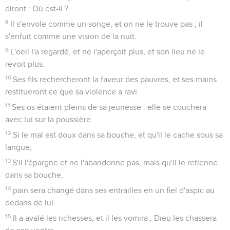
diront : Où est-il ?
8
Il s'envole comme un songe, et on ne le trouve pas ; il
s'enfuit comme une vision de la nuit.
9
L'oeil l'a regardé, et ne l'aperçoit plus, et son lieu ne le
revoit plus.
10
Ses fils rechercheront la faveur des pauvres, et ses mains
restitueront ce que sa violence a ravi.
11
Ses os étaient pleins de sa jeunesse : elle se couchera
avec lui sur la poussière.
12
Si le mal est doux dans sa bouche, et qu'il le cache sous sa
langue,
13
S'il l'épargne et ne l'abandonne pas, mais qu'il le retienne
dans sa bouche,
14
pain sera changé dans ses entrailles en un fiel d'aspic au
dedans de lui.
15
Il a avalé les richesses, et il les vomira ; Dieu les chassera