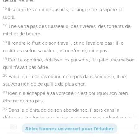
de son ventre.
16
Il sucera le venin des aspics, la langue de la vipère le
tuera.
17
Il ne verra pas des ruisseaux, des rivières, des torrents de
miel et de beurre.
18
Il rendra le fruit de son travail, et ne l'avalera pas ; il le
restituera selon sa valeur, et ne s'en réjouira pas.
19
Car il a opprimé, délaissé les pauvres ; il a pillé une maison
qu'il n'avait pas bâtie.
20
Parce qu'il n'a pas connu de repos dans son désir, il ne
sauvera rien de ce qu'il a de plus cher.
21
Rien n'a échappé à sa voracité : c'est pourquoi son bien-
être ne durera pas.
22
Dans la plénitude de son abondance, il sera dans la
détresse ; toutes les mains des malheureux viendront sur lui.
23
Il arrivera que, pour remplir son ventre, Dieu enverra sur
Contenus
Versions
Commentaires
Strong
Dictionnaire
lui l'ardeur de sa colère, et la fera pleuvoir sur lui dans sa