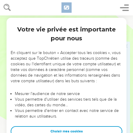
10
S'il passe et enferme et fait comparaître, qui donc le
détournera ?
Darby
11
Car il connaît, lui, les hommes vains, et il voit l'iniquité sans
Votre vie privée est importante
que l'homme s'en aperçoive ;
Job
11
pour nous
12
Et l'homme stupide s'enhardit, quoique l'homme naisse
comme le poulain de l'âne sauvage.
En cliquant sur le bouton « Accepter tous les cookies », vous
13
Si tu prépares ton coeur et que tu étendes tes mains vers
acceptez que TopChrétien utilise des traceurs (comme des
lui,
cookies ou l'identifiant unique de votre compte utilisateur) et
14
traite vos données à caractère personnel (comme vos
Si tu éloignes l'iniquité qui est dans ta main, et que tu ne
données de navigation et les informations renseignées dans
laisses pas l'injustice demeurer dans tes tentes,
votre compte utilisateur) dans les buts suivants :
15
Alors tu lèveras ta face sans tache, tu seras ferme et tu ne
craindras pas ;
Mesurer l'audience de notre service
Vous permettre d'utiliser des services tiers tels que de la
16
Car tu oublieras ta misère, tu t'en souviendras comme des
vidéo, des cartes du monde…
eaux écoulées ;
Vous permettre d'entrer en contact avec notre service de
relation aux utilisateurs.
17
Ta vie se lèvera plus claire que le plein midi ; si tu étais
couvert de ténèbres, tu seras comme le matin ;
Choisir mes cookies
18