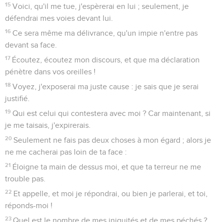
15
Voici, qu'il me tue, j'espèrerai en lui ; seulement, je
défendrai mes voies devant lui.
16
Ce sera même ma délivrance, qu'un impie n'entre pas
devant sa face.
17
Écoutez, écoutez mon discours, et que ma déclaration
pénètre dans vos oreilles !
18
Voyez, j'exposerai ma juste cause : je sais que je serai
justifié.
19
Qui est celui qui contestera avec moi ? Car maintenant, si
je me taisais, j'expirerais.
20
Seulement ne fais pas deux choses à mon égard ; alors je
ne me cacherai pas loin de ta face :
21
Éloigne ta main de dessus moi, et que ta terreur ne me
trouble pas.
22
Et appelle, et moi je répondrai, ou bien je parlerai, et toi,
réponds-moi !
23
Quel est le nombre de mes iniquités et de mes péchés ?