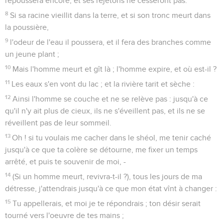
repoussera encore, et ses rejetons ne cesseront pas.
8
Si sa racine vieillit dans la terre, et si son tronc meurt dans
la poussière,
9
l'odeur de l'eau il poussera, et il fera des branches comme
un jeune plant ;
10
Mais l'homme meurt et gît là ; l'homme expire, et où est-il ?
11
Les eaux s'en vont du lac ; et la rivière tarit et sèche :
12
Ainsi l'homme se couche et ne se relève pas : jusqu'à ce
qu'il n'y ait plus de cieux, ils ne s'éveillent pas, et ils ne se
réveillent pas de leur sommeil.
13
Oh ! si tu voulais me cacher dans le shéol, me tenir caché
jusqu'à ce que ta colère se détourne, me fixer un temps
arrêté, et puis te souvenir de moi, -
14
(Si un homme meurt, revivra-t-il ?), tous les jours de ma
détresse, j'attendrais jusqu'à ce que mon état vînt à changer :
15
Tu appellerais, et moi je te répondrais ; ton désir serait
tourné vers l'oeuvre de tes mains ;