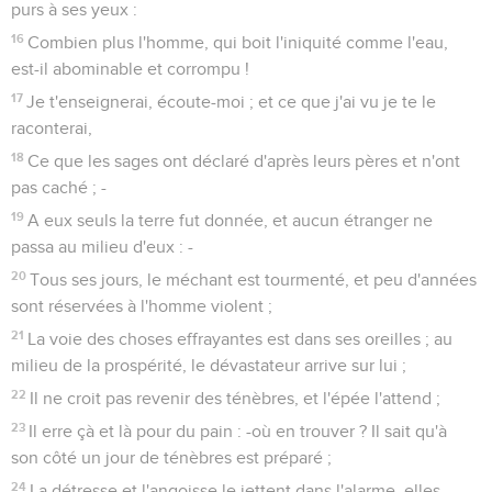
purs à ses yeux :
16
Combien plus l'homme, qui boit l'iniquité comme l'eau,
est-il abominable et corrompu !
17
Je t'enseignerai, écoute-moi ; et ce que j'ai vu je te le
raconterai,
18
Ce que les sages ont déclaré d'après leurs pères et n'ont
pas caché ; -
19
A eux seuls la terre fut donnée, et aucun étranger ne
passa au milieu d'eux : -
20
Tous ses jours, le méchant est tourmenté, et peu d'années
sont réservées à l'homme violent ;
21
La voie des choses effrayantes est dans ses oreilles ; au
milieu de la prospérité, le dévastateur arrive sur lui ;
22
Il ne croit pas revenir des ténèbres, et l'épée l'attend ;
23
Il erre çà et là pour du pain : -où en trouver ? Il sait qu'à
son côté un jour de ténèbres est préparé ;
24
La détresse et l'angoisse le jettent dans l'alarme, elles