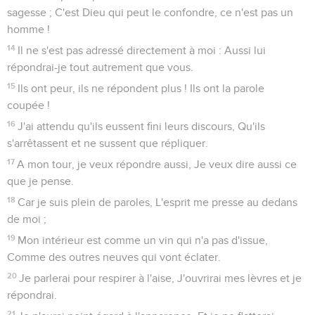
sagesse ; C'est Dieu qui peut le confondre, ce n'est pas un
homme !
14
Il ne s'est pas adressé directement à moi : Aussi lui
répondrai-je tout autrement que vous.
15
Ils ont peur, ils ne répondent plus ! Ils ont la parole
coupée !
16
J'ai attendu qu'ils eussent fini leurs discours, Qu'ils
s'arrêtassent et ne sussent que répliquer.
17
A mon tour, je veux répondre aussi, Je veux dire aussi ce
que je pense.
18
Car je suis plein de paroles, L'esprit me presse au dedans
de moi ;
19
Mon intérieur est comme un vin qui n'a pas d'issue,
Comme des outres neuves qui vont éclater.
20
Je parlerai pour respirer à l'aise, J'ouvrirai mes lèvres et je
répondrai.
21