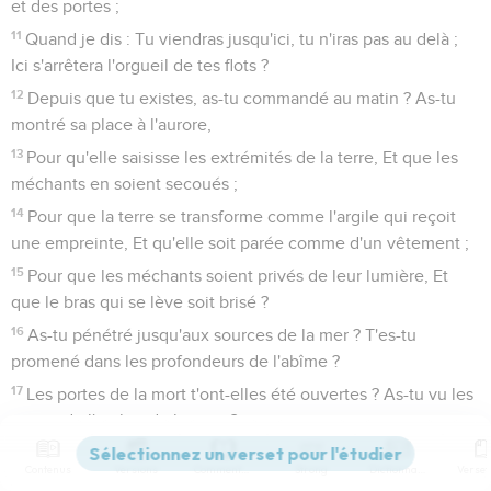
et des portes ;
11
Quand je dis : Tu viendras jusqu'ici, tu n'iras pas au delà ;
Ici s'arrêtera l'orgueil de tes flots ?
12
Depuis que tu existes, as-tu commandé au matin ? As-tu
montré sa place à l'aurore,
13
Pour qu'elle saisisse les extrémités de la terre, Et que les
méchants en soient secoués ;
14
Pour que la terre se transforme comme l'argile qui reçoit
une empreinte, Et qu'elle soit parée comme d'un vêtement ;
15
Pour que les méchants soient privés de leur lumière, Et
que le bras qui se lève soit brisé ?
16
As-tu pénétré jusqu'aux sources de la mer ? T'es-tu
promené dans les profondeurs de l'abîme ?
17
Les portes de la mort t'ont-elles été ouvertes ? As-tu vu les
portes de l'ombre de la mort ?
18
As-tu embrassé du regard l'étendue de la terre ? Parle, si
Contenus
Versions
Commentaires
Strong
Dictionnaire
tu sais toutes ces choses.