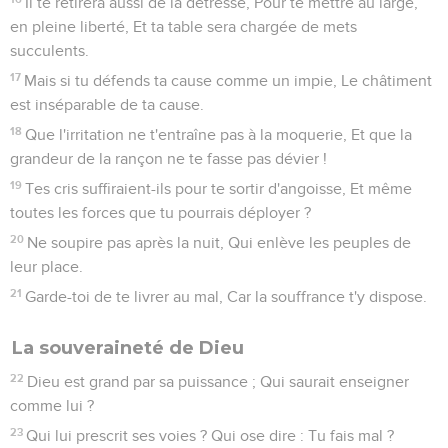
Il te retirera aussi de la détresse, Pour te mettre au large,
en pleine liberté, Et ta table sera chargée de mets
succulents.
17
Mais si tu défends ta cause comme un impie, Le châtiment
est inséparable de ta cause.
18
Que l'irritation ne t'entraîne pas à la moquerie, Et que la
grandeur de la rançon ne te fasse pas dévier !
19
Tes cris suffiraient-ils pour te sortir d'angoisse, Et même
toutes les forces que tu pourrais déployer ?
20
Ne soupire pas après la nuit, Qui enlève les peuples de
leur place.
21
Garde-toi de te livrer au mal, Car la souffrance t'y dispose.
La souveraineté de Dieu
22
Dieu est grand par sa puissance ; Qui saurait enseigner
comme lui ?
23
Qui lui prescrit ses voies ? Qui ose dire : Tu fais mal ?