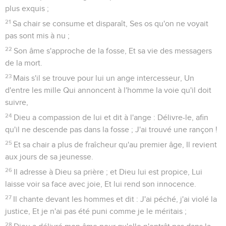
plus exquis ;
21
Sa chair se consume et disparaît, Ses os qu'on ne voyait
pas sont mis à nu ;
22
Son âme s'approche de la fosse, Et sa vie des messagers
de la mort.
23
Mais s'il se trouve pour lui un ange intercesseur, Un
d'entre les mille Qui annoncent à l'homme la voie qu'il doit
suivre,
24
Dieu a compassion de lui et dit à l'ange : Délivre-le, afin
qu'il ne descende pas dans la fosse ; J'ai trouvé une rançon !
25
Et sa chair a plus de fraîcheur qu'au premier âge, Il revient
aux jours de sa jeunesse.
26
Il adresse à Dieu sa prière ; et Dieu lui est propice, Lui
laisse voir sa face avec joie, Et lui rend son innocence.
27
Il chante devant les hommes et dit : J'ai péché, j'ai violé la
justice, Et je n'ai pas été puni comme je le méritais ;
28