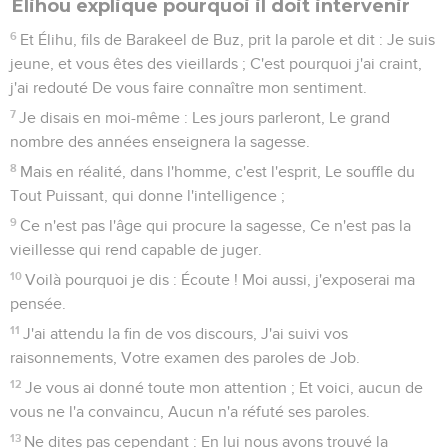
Élihou explique pourquoi il doit intervenir
6
Et Élihu, fils de Barakeel de Buz, prit la parole et dit : Je suis
jeune, et vous êtes des vieillards ; C'est pourquoi j'ai craint,
j'ai redouté De vous faire connaître mon sentiment.
7
Je disais en moi-même : Les jours parleront, Le grand
nombre des années enseignera la sagesse.
8
Mais en réalité, dans l'homme, c'est l'esprit, Le souffle du
Tout Puissant, qui donne l'intelligence ;
9
Ce n'est pas l'âge qui procure la sagesse, Ce n'est pas la
vieillesse qui rend capable de juger.
10
Voilà pourquoi je dis : Écoute ! Moi aussi, j'exposerai ma
pensée.
11
J'ai attendu la fin de vos discours, J'ai suivi vos
raisonnements, Votre examen des paroles de Job.
12
Je vous ai donné toute mon attention ; Et voici, aucun de
vous ne l'a convaincu, Aucun n'a réfuté ses paroles.
13
Ne dites pas cependant : En lui nous avons trouvé la