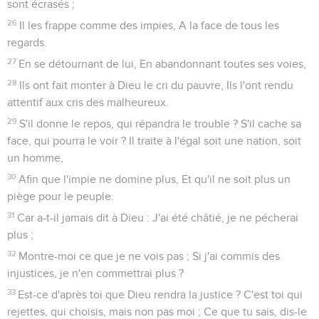
sont écrasés ;
26
Il les frappe comme des impies, A la face de tous les
regards.
27
En se détournant de lui, En abandonnant toutes ses voies,
28
Ils ont fait monter à Dieu le cri du pauvre, Ils l'ont rendu
attentif aux cris des malheureux.
29
S'il donne le repos, qui répandra le trouble ? S'il cache sa
face, qui pourra le voir ? Il traite à l'égal soit une nation, soit
un homme,
30
Afin que l'impie ne domine plus, Et qu'il ne soit plus un
piège pour le peuple.
31
Car a-t-il jamais dit à Dieu : J'ai été châtié, je ne pécherai
plus ;
32
Montre-moi ce que je ne vois pas ; Si j'ai commis des
injustices, je n'en commettrai plus ?
33
Est-ce d'après toi que Dieu rendra la justice ? C'est toi qui
rejettes, qui choisis, mais non pas moi ; Ce que tu sais, dis-le