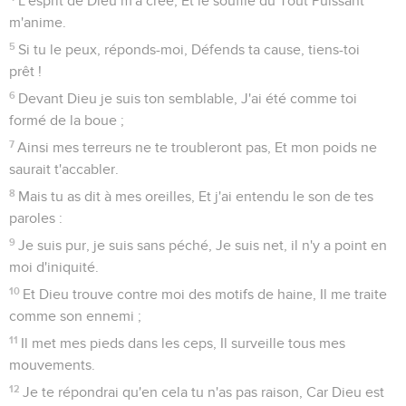
L'esprit de Dieu m'a créé, Et le souffle du Tout Puissant
m'anime.
5
Si tu le peux, réponds-moi, Défends ta cause, tiens-toi
prêt !
6
Devant Dieu je suis ton semblable, J'ai été comme toi
formé de la boue ;
7
Ainsi mes terreurs ne te troubleront pas, Et mon poids ne
saurait t'accabler.
8
Mais tu as dit à mes oreilles, Et j'ai entendu le son de tes
paroles :
9
Je suis pur, je suis sans péché, Je suis net, il n'y a point en
moi d'iniquité.
10
Et Dieu trouve contre moi des motifs de haine, Il me traite
comme son ennemi ;
11
Il met mes pieds dans les ceps, Il surveille tous mes
mouvements.
12
Je te répondrai qu'en cela tu n'as pas raison, Car Dieu est