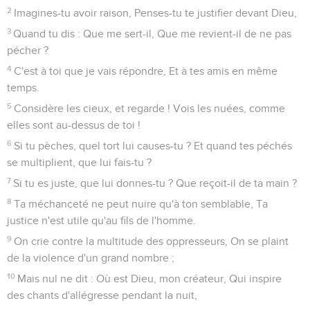
2
Imagines-tu avoir raison, Penses-tu te justifier devant Dieu,
3
Quand tu dis : Que me sert-il, Que me revient-il de ne pas
pécher ?
4
C'est à toi que je vais répondre, Et à tes amis en même
temps.
5
Considère les cieux, et regarde ! Vois les nuées, comme
elles sont au-dessus de toi !
6
Si tu pèches, quel tort lui causes-tu ? Et quand tes péchés
se multiplient, que lui fais-tu ?
7
Si tu es juste, que lui donnes-tu ? Que reçoit-il de ta main ?
8
Ta méchanceté ne peut nuire qu'à ton semblable, Ta
justice n'est utile qu'au fils de l'homme.
9
On crie contre la multitude des oppresseurs, On se plaint
de la violence d'un grand nombre ;
10
Mais nul ne dit : Où est Dieu, mon créateur, Qui inspire
des chants d'allégresse pendant la nuit,