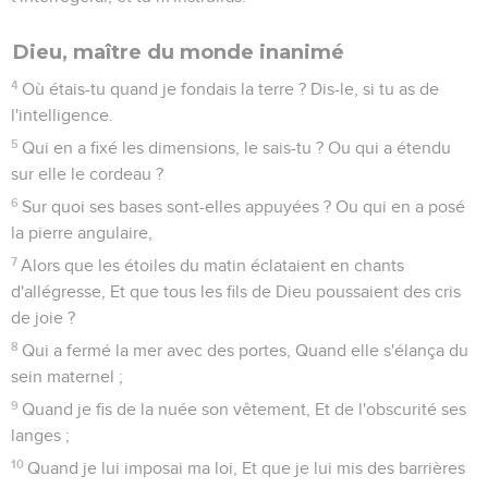
Dieu, maître du monde inanimé
4
Où étais-tu quand je fondais la terre ? Dis-le, si tu as de
l'intelligence.
5
Qui en a fixé les dimensions, le sais-tu ? Ou qui a étendu
sur elle le cordeau ?
6
Sur quoi ses bases sont-elles appuyées ? Ou qui en a posé
la pierre angulaire,
7
Alors que les étoiles du matin éclataient en chants
d'allégresse, Et que tous les fils de Dieu poussaient des cris
de joie ?
8
Qui a fermé la mer avec des portes, Quand elle s'élança du
sein maternel ;
9
Quand je fis de la nuée son vêtement, Et de l'obscurité ses
langes ;
10
Quand je lui imposai ma loi, Et que je lui mis des barrières