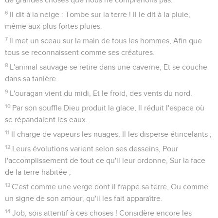
6
Il dit à la neige : Tombe sur la terre ! Il le dit à la pluie,
même aux plus fortes pluies.
7
Il met un sceau sur la main de tous les hommes, Afin que
tous se reconnaissent comme ses créatures.
8
L'animal sauvage se retire dans une caverne, Et se couche
dans sa tanière.
9
L'ouragan vient du midi, Et le froid, des vents du nord.
10
Par son souffle Dieu produit la glace, Il réduit l'espace où
se répandaient les eaux.
11
Il charge de vapeurs les nuages, Il les disperse étincelants ;
12
Leurs évolutions varient selon ses desseins, Pour
l'accomplissement de tout ce qu'il leur ordonne, Sur la face
de la terre habitée ;
13
C'est comme une verge dont il frappe sa terre, Ou comme
un signe de son amour, qu'il les fait apparaître.
14
Job, sois attentif à ces choses ! Considère encore les