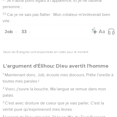
Je n'aurai point égard à l'apparence, Et je ne flatterai
personne ;
22
Car je ne sais pas flatter : Mon créateur m'enlèverait bien
vite.
Job
33
Seuls les Évangiles sont disponibles en vidéo pour le moment.
L'argument d'Élihou: Dieu avertit l'homme
1
Maintenant donc, Job, écoute mes discours, Prête l'oreille à
toutes mes paroles !
2
Voici, j'ouvre la bouche, Ma langue se remue dans mon
palais.
3
C'est avec droiture de coeur que je vais parler, C'est la
vérité pure qu'exprimeront mes lèvres :
4