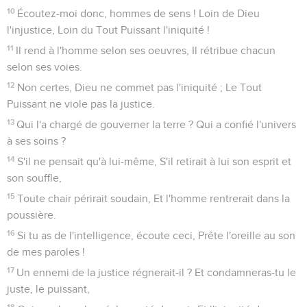
10
Écoutez-moi donc, hommes de sens ! Loin de Dieu
l'injustice, Loin du Tout Puissant l'iniquité !
11
Il rend à l'homme selon ses oeuvres, Il rétribue chacun
selon ses voies.
12
Non certes, Dieu ne commet pas l'iniquité ; Le Tout
Puissant ne viole pas la justice.
13
Qui l'a chargé de gouverner la terre ? Qui a confié l'univers
à ses soins ?
14
S'il ne pensait qu'à lui-même, S'il retirait à lui son esprit et
son souffle,
15
Toute chair périrait soudain, Et l'homme rentrerait dans la
poussière.
16
Si tu as de l'intelligence, écoute ceci, Prête l'oreille au son
de mes paroles !
17
Un ennemi de la justice régnerait-il ? Et condamneras-tu le
juste, le puissant,
18