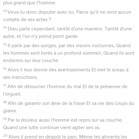
plus grand que l'homme.
13
Veux-tu donc disputer avec lui, Parce qu'il ne rend aucun
compte de ses actes ?
14
Dieu parle cependant, tantôt d'une manière, Tantôt d'une
autre, et l'on n'y prend point garde.
15
Il parle par des songes, par des visions nocturnes, Quand
les hommes sont livrés à un profond sommeil, Quand ils sont
endormis sur leur couche.
16
Alors il leur donne des avertissements Et met le sceau à
ses instructions,
17
Afin de détourner l'homme du mal Et de le préserver de
l'orgueil,
18
Afin de garantir son âme de la fosse Et sa vie des coups du
glaive.
19
Par la douleur aussi l'homme est repris sur sa couche,
Quand une lutte continue vient agiter ses os.
20
Alors il prend en dégoût le pain, Même les aliments les