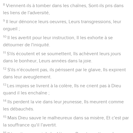
8
Viennent-ils à tomber dans les chaînes, Sont-ils pris dans
les liens de l'adversité,
9
Il leur dénonce leurs oeuvres, Leurs transgressions, leur
orgueil ;
10
Il les avertit pour leur instruction, Il les exhorte à se
détourner de l'iniquité.
11
S'ils écoutent et se soumettent, Ils achèvent leurs jours
dans le bonheur, Leurs années dans la joie.
12
S'ils n'écoutent pas, ils périssent par le glaive, Ils expirent
dans leur aveuglement.
13
Les impies se livrent à la colère, Ils ne crient pas à Dieu
quand il les enchaîne ;
14
Ils perdent la vie dans leur jeunesse, Ils meurent comme
les débauchés.
15
Mais Dieu sauve le malheureux dans sa misère, Et c'est par
la souffrance qu'il l'avertit.
16