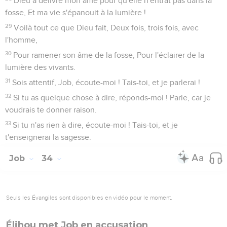
Dieu a délivré mon âme pour qu'elle n'entrât pas dans la
fosse, Et ma vie s'épanouit à la lumière !
29
Voilà tout ce que Dieu fait, Deux fois, trois fois, avec
l'homme,
30
Pour ramener son âme de la fosse, Pour l'éclairer de la
lumière des vivants.
31
Sois attentif, Job, écoute-moi ! Tais-toi, et je parlerai !
32
Si tu as quelque chose à dire, réponds-moi ! Parle, car je
voudrais te donner raison.
33
Si tu n'as rien à dire, écoute-moi ! Tais-toi, et je
t'enseignerai la sagesse.
Job
34
Seuls les Évangiles sont disponibles en vidéo pour le moment.
Élihou met Job en accusation