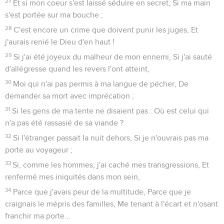
27
Et si mon coeur s'est laissé séduire en secret, Si ma main
s'est portée sur ma bouche ;
28
C'est encore un crime que doivent punir les juges, Et
j'aurais renié le Dieu d'en haut !
29
Si j'ai été joyeux du malheur de mon ennemi, Si j'ai sauté
d'allégresse quand les revers l'ont atteint,
30
Moi qui n'ai pas permis à ma langue de pécher, De
demander sa mort avec imprécation ;
31
Si les gens de ma tente ne disaient pas : Où est celui qui
n'a pas été rassasié de sa viande ?
32
Si l'étranger passait la nuit dehors, Si je n'ouvrais pas ma
porte au voyageur ;
33
Si, comme les hommes, j'ai caché mes transgressions, Et
renfermé mes iniquités dans mon sein,
34
Parce que j'avais peur de la multitude, Parce que je
craignais le mépris des familles, Me tenant à l'écart et n'osant
franchir ma porte...