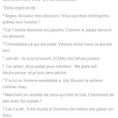
1
Élihu reprit et dit :
2
Sages, écoutez mes discours ! Vous qui êtes intelligents,
prêtez-moi l'oreille !
3
Car l'oreille discerne les paroles, Comme le palais savoure
les aliments.
4
Choisissons ce qui est juste, Voyons entre nous ce qui est
bon.
5
Job dit : Je suis innocent, Et Dieu me refuse justice ;
6
J'ai raison, et je passe pour menteur ; Ma plaie est
douloureuse, et je suis sans péché.
7
Y a-t-il un homme semblable à Job, Buvant la raillerie
comme l'eau,
8
Marchant en société de ceux qui font le mal, Cheminant de
pair avec les impies ?
9
Car il a dit : Il est inutile à l'homme De mettre son plaisir en
Dieu.