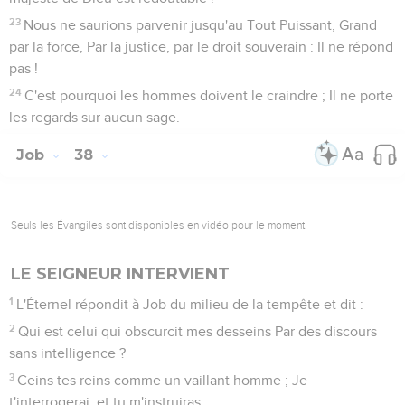
23
Nous ne saurions parvenir jusqu'au Tout Puissant, Grand
par la force, Par la justice, par le droit souverain : Il ne répond
pas !
24
C'est pourquoi les hommes doivent le craindre ; Il ne porte
les regards sur aucun sage.
Job
38
Seuls les Évangiles sont disponibles en vidéo pour le moment.
LE SEIGNEUR INTERVIENT
1
L'Éternel répondit à Job du milieu de la tempête et dit :
2
Qui est celui qui obscurcit mes desseins Par des discours
sans intelligence ?
3
Ceins tes reins comme un vaillant homme ; Je
t'interrogerai, et tu m'instruiras.