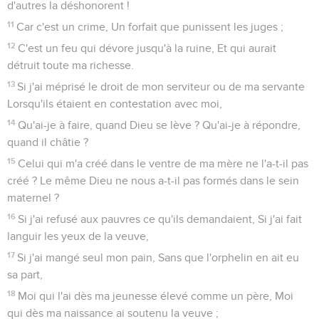
d'autres la déshonorent !
11
Car c'est un crime, Un forfait que punissent les juges ;
12
C'est un feu qui dévore jusqu'à la ruine, Et qui aurait
détruit toute ma richesse.
13
Si j'ai méprisé le droit de mon serviteur ou de ma servante
Lorsqu'ils étaient en contestation avec moi,
14
Qu'ai-je à faire, quand Dieu se lève ? Qu'ai-je à répondre,
quand il châtie ?
15
Celui qui m'a créé dans le ventre de ma mère ne l'a-t-il pas
créé ? Le même Dieu ne nous a-t-il pas formés dans le sein
maternel ?
16
Si j'ai refusé aux pauvres ce qu'ils demandaient, Si j'ai fait
languir les yeux de la veuve,
17
Si j'ai mangé seul mon pain, Sans que l'orphelin en ait eu
sa part,
18
Moi qui l'ai dès ma jeunesse élevé comme un père, Moi
qui dès ma naissance ai soutenu la veuve ;