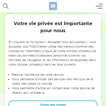
21
Tu deviens cruel contre moi, Tu me combats avec la force
de ta main.
Segond 1910
22
Tu mu soulèves, tu mu fais voler au-dessus du vent, Et tu
Votre vie privée est importante
m'anéantis au bruit de la tempête.
Job
30
pour nous
23
Car, je le sais, tu me mènes à la mort, Au rendez-vous de
tous les vivants.
En cliquant sur le bouton « Accepter tous les cookies », vous
24
Mais celui qui va périr n'étend-il pas les mains ? Celui qui
acceptez que TopChrétien utilise des traceurs (comme des
est dans le malheur n'implore-t-il pas du secours ?
cookies ou l'identifiant unique de votre compte utilisateur) et
25
traite vos données à caractère personnel (comme vos
N'avais-je pas des larmes pour l'infortuné ? Mon coeur
données de navigation et les informations renseignées dans
n'avait-il pas pitié de l'indigent ?
votre compte utilisateur) dans les buts suivants :
26
J'attendais le bonheur, et le malheur est arrivé ; J'espérais
la lumière, et les ténèbres sont venues.
Mesurer l'audience de notre service
Vous permettre d'utiliser des services tiers tels que de la
27
Mes entrailles bouillonnent sans relâche, Les jours de la
vidéo, des cartes du monde…
calamité m'ont surpris.
Vous permettre d'entrer en contact avec notre service de
relation aux utilisateurs.
28
Je marche noirci, mais non par le soleil ; Je me lève en
pleine assemblée, et je crie.
Choisir mes cookies
29