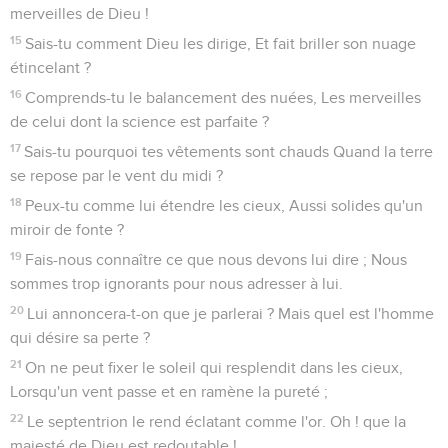
merveilles de Dieu !
15
Sais-tu comment Dieu les dirige, Et fait briller son nuage
étincelant ?
16
Comprends-tu le balancement des nuées, Les merveilles
de celui dont la science est parfaite ?
17
Sais-tu pourquoi tes vêtements sont chauds Quand la terre
se repose par le vent du midi ?
18
Peux-tu comme lui étendre les cieux, Aussi solides qu'un
miroir de fonte ?
19
Fais-nous connaître ce que nous devons lui dire ; Nous
sommes trop ignorants pour nous adresser à lui.
20
Lui annoncera-t-on que je parlerai ? Mais quel est l'homme
qui désire sa perte ?
21
On ne peut fixer le soleil qui resplendit dans les cieux,
Lorsqu'un vent passe et en ramène la pureté ;
22
Le septentrion le rend éclatant comme l'or. Oh ! que la
majesté de Dieu est redoutable !