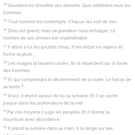
24
Souviens-toi d'exalter ses oeuvres, Que célèbrent tous les
hommes.
25
Tout homme les contemple, Chacun les voit de loin.
26
Dieu est grand, mais sa grandeur nous échappe, Le
nombre de ses années est impénétrable.
27
Il attire à lui les gouttes d'eau, Il les réduit en vapeur et
forme la pluie ;
28
Les nuages la laissent couler, Ils la répandent sur la foule
des hommes.
29
Et qui comprendra le déchirement de la nuée, Le fracas de
sa tente ?
30
Voici, il étend autour de lui sa lumière, Et il se cache
jusque dans les profondeurs de la mer.
31
Par ces moyens il juge les peuples, Et il donne la
nourriture avec abondance.
32
Il prend la lumière dans sa main, Il la dirige sur ses