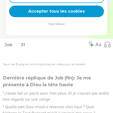
Je suis devenu le frère des chacals, Le compagnon des
autruches.
Accepter tous les cookies
30
Ma peau noircit et tombe, Mes os brûlent et se
dessèchent.
Tout refuser
31
Ma harpe n'est plus qu'un instrument de deuil, Et mon
chalumeau ne peut rendre que des sons plaintifs.
Job
31
Seuls les Évangiles sont disponibles en vidéo pour le moment.
Dernière réplique de Job (fin): Je me
présente à Dieu la tête haute
1
J'avais fait un pacte avec mes yeux, Et je n'aurais pas arrêté
mes regards sur une vierge.
2
Quelle part Dieu m'eût-il réservée d'en haut ? Quel
héritage le Tout Puissant m'eût-il envoyé des cieux ?