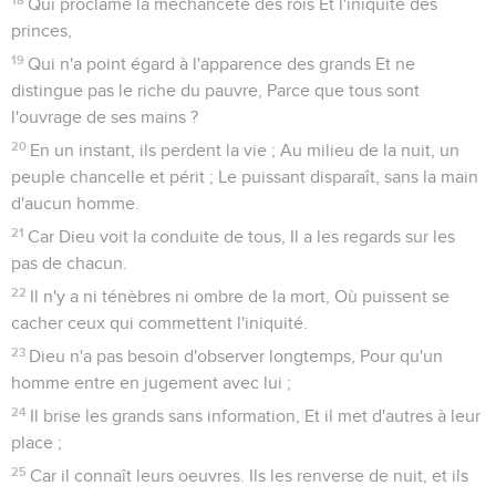
Qui proclame la méchanceté des rois Et l'iniquité des
princes,
19
Qui n'a point égard à l'apparence des grands Et ne
distingue pas le riche du pauvre, Parce que tous sont
l'ouvrage de ses mains ?
20
En un instant, ils perdent la vie ; Au milieu de la nuit, un
peuple chancelle et périt ; Le puissant disparaît, sans la main
d'aucun homme.
21
Car Dieu voit la conduite de tous, Il a les regards sur les
pas de chacun.
22
Il n'y a ni ténèbres ni ombre de la mort, Où puissent se
cacher ceux qui commettent l'iniquité.
23
Dieu n'a pas besoin d'observer longtemps, Pour qu'un
homme entre en jugement avec lui ;
24
Il brise les grands sans information, Et il met d'autres à leur
place ;
25
Car il connaît leurs oeuvres. Ils les renverse de nuit, et ils