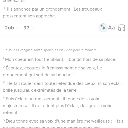
adversaires.
33
Il s'annonce par un grondement ; Les troupeaux
pressentent son approche.
Job
37
Seuls les Évangiles sont disponibles en vidéo pour le moment.
1
Mon coeur est tout tremblant, Il bondit hors de sa place.
2
Écoutez, écoutez le frémissement de sa voix, Le
grondement qui sort de sa bouche !
3
Il le fait rouler dans toute l'étendue des cieux, Et son éclair
brille jusqu'aux extrémités de la terre.
4
Puis éclate un rugissement : il tonne de sa voix
majestueuse ; Il ne retient plus l'éclair, dès que sa voix
retentit.
5
Dieu tonne avec sa voix d'une manière merveilleuse ; Il fait
de grandes choses que nous ne comprenons pas.