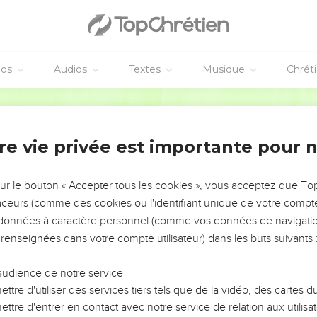
tres dominent sur le jour et la nuit (
Genèse 1.16-18
). L'astrologie 
arlons encore d'astres heureux.
éos
Audios
Textes
Musique
Chrét
élestes considérés dans leur dépendance d'une volonté qui n'
Bible annotée
 à celle de
22.11
.
re vie privée est importante pour 
'intelligence
. Ces phénomènes participent à la sagesse divine, qu
 16.2
;
Ecclésiaste 11.4
).
sur le bouton « Accepter tous les cookies », vous acceptez que T
traceurs (comme des cookies ou l'identifiant unique de votre compte 
esse les nues
, de sorte qu'il y en ait toujours la mesure voulue
s données à caractère personnel (comme vos données de navigatio
 nuages.
 renseignées dans votre compte utilisateur) dans les buts suivants 
coule
, rendue fluide par la pluie.
audience de notre service
ttre d'utiliser des services tiers tels que de la vidéo, des cartes
transformation : la poussière était devenue boue. Maintenant la
ttre d'entrer en contact avec notre service de relation aux utilisat