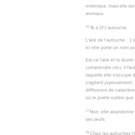
entendue, mais elle ser
animaux.
16
16 à 21
L'autruche.
L'aile de l'autruche...
L'
Ici elle porte un nom p
Est-ce l'aile et le duvet
comprendre ceci, il fau
laquelle elle s'occupe d
s'agitent joyeusement ; 
différence de caractère 
où le poète oublie que c
17
Non, elle abandonne s
ses œufs.
18
Chez les autruches l