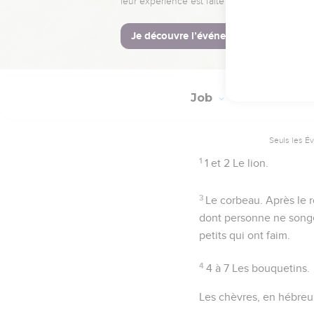
Job
39
Seuls les É
1
1 et 2
Le lion.
3
Le corbeau. Après le 
dont personne ne songe 
petits qui ont faim.
4
4 à 7
Les bouquetins.
Les chèvres
, en hébre