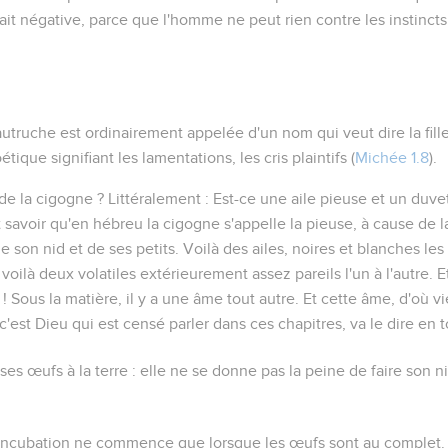
ait négative, parce que l'homme ne peut rien contre les instinct
autruche est ordinairement appelée d'un nom qui veut dire
la fil
oétique signifiant
les lamentations, les cris plaintifs
(
Michée 1.8
).
 de la cigogne ?
Littéralement :
Est-ce une aile pieuse et un duve
t savoir qu'en hébreu la cigogne s'appelle
la pieuse
, à cause de l
e son nid et de ses petits. Voilà des ailes, noires et blanches les 
voilà deux volatiles extérieurement assez pareils l'un à l'autre. E
! Sous la matière, il y a une âme tout autre. Et cette âme, d'où vi
'est Dieu qui est censé parler dans ces chapitres, va le dire en 
es œufs à la terre
: elle ne se donne pas la peine de faire son 
'incubation ne commence que lorsque les œufs sont au complet. J