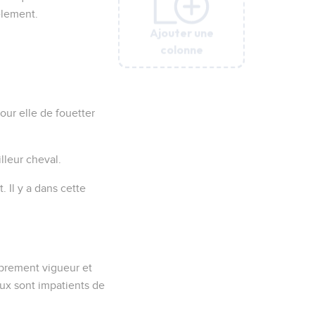
èlement.
Ajouter une
Ajouter une
Ajouter une
Ajouter une
Ajouter une
colonne
colonne
colonne
colonne
colonne
our elle de fouetter
lleur cheval.
. Il y a dans cette
roprement vigueur et
ux sont impatients de