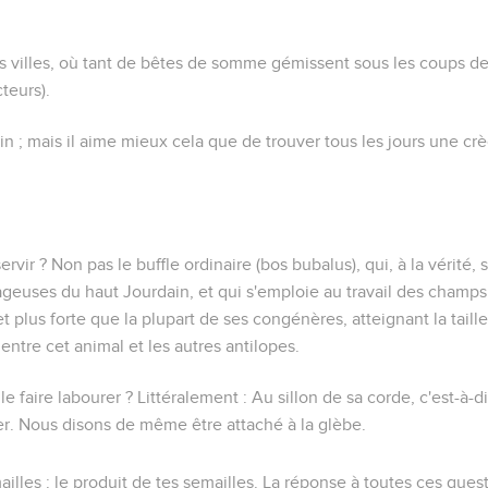
s villes
, où tant de bêtes de somme gémissent sous les coups d
cteurs
).
oin ; mais il aime mieux cela que de trouver tous les jours une cr
ervir ?
Non pas le buffle ordinaire (
bos bubalus
), qui, à la vérité
geuses du haut Jourdain, et qui s'emploie au travail des champ
t plus forte que la plupart de ses congénères, atteignant la taill
 entre cet animal et les autres antilopes.
e faire labourer ?
Littéralement :
Au sillon de sa corde
, c'est-à-d
acer. Nous disons de même être attaché à la glèbe.
ailles
: le produit de tes semailles. La réponse à toutes ces ques