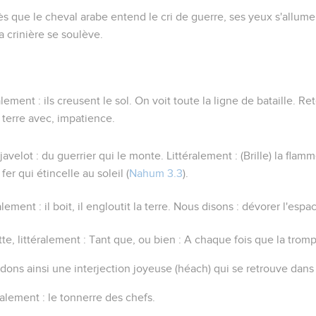
ès que le cheval arabe entend le cri de guerre, ses yeux s'allum
a crinière se soulève.
ralement :
ils
creusent le sol. On voit toute la ligne de bataille. Re
a terre avec, impatience.
 javelot
: du guerrier qui le monte. Littéralement : (Brille)
la flamm
 fer qui étincelle au soleil (
Nahum 3.3
).
ralement :
il boit, il engloutit la terre
. Nous disons : dévorer l'espa
tte
, littéralement :
Tant que
, ou bien :
A chaque fois que la tromp
ons ainsi une interjection joyeuse (
héach
) qui se retrouve dans 
éralement :
le tonnerre des chefs
.