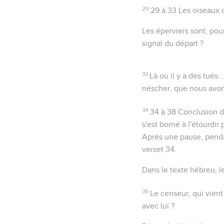
29
29 à 33
Les oiseaux d
Les éperviers sont, pou
signal du départ ?
33
Là où il y a des tués..
néscher
, que nous avo
34
34 à 38
Conclusion du
s'est borné à l'étourdir
Après une pause, pendan
verset 34.
Dans le texte hébreu, 
35
Le censeur
, qui vien
avec lui ?