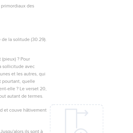
s primordiaux des
le de la solitude
(
30.29
).
t
(pieux) ? Pour
a sollicitude avec
unes et les autres, qui
t pourtant, quelle
ent-elle ? Le verset 20,
tout autant de termes.
nid et couve hâtivement
usqu'alors ils sont à