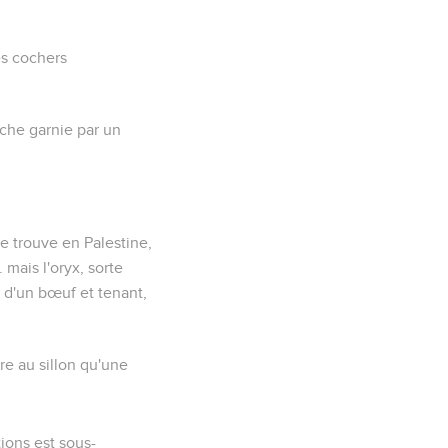
es cochers
èche garnie par un
, se trouve en Palestine,
s. mais
l'oryx
, sorte
e d'un bœuf et tenant,
ire au sillon qu'une
tions est sous-