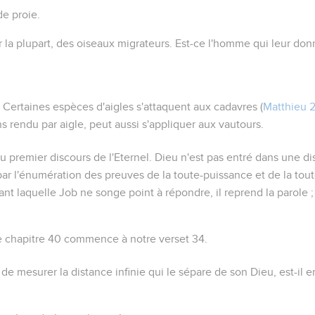
e proie.
r la plupart, des oiseaux migrateurs. Est-ce l'homme qui leur d
.
Certaines espèces d'aigles s'attaquent aux cadavres (
Matthieu 
ns rendu par
aigle
, peut aussi s'appliquer aux vautours.
 premier discours de l'Eternel. Dieu n'est pas entré dans une dis
 par l'énumération des preuves de la toute-puissance et de la tou
t laquelle Job ne songe point à répondre, il reprend la parole ; 
le chapitre 40 commence à notre verset 34.
t de mesurer la distance infinie qui le sépare de son Dieu, est-il 