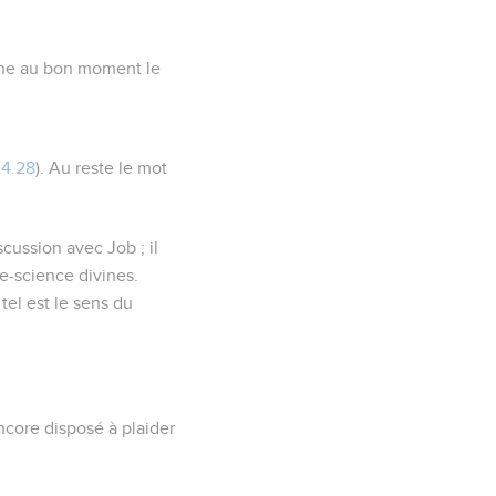
onne au bon moment le
24.28
). Au reste le mot
cussion avec Job ; il
te-science divines.
tel est le sens du
encore disposé à plaider