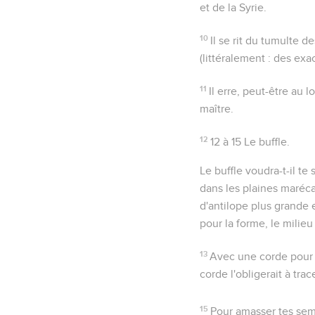
et de la Syrie.
10
Il se rit du tumulte de
(littéralement :
des exa
11
Il erre
, peut-être au l
maître.
12
12 à 15
Le buffle.
Le buffle voudra-t-il te s
dans les plaines maréca
d'antilope plus grande e
pour la forme, le milieu
13
Avec une corde pour l
corde l'obligerait à tr
15
Pour amasser tes sem