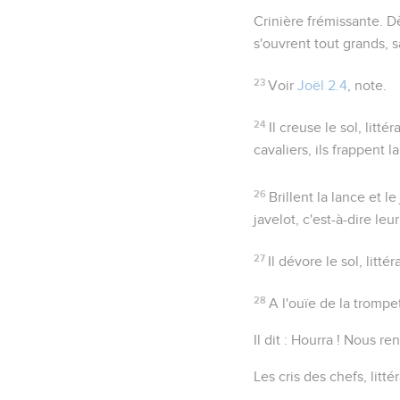
Crinière frémissante
. D
s'ouvrent tout grands, s
23
Voir
Joël 2.4
, note.
24
Il creuse le sol
, litté
cavaliers, ils frappent l
26
Brillent la lance et le
javelot
, c'est-à-dire leur
27
Il dévore le sol
, litté
28
A l'ouïe de la trompe
Il dit : Hourra !
Nous rend
Les cris des chefs
, litt