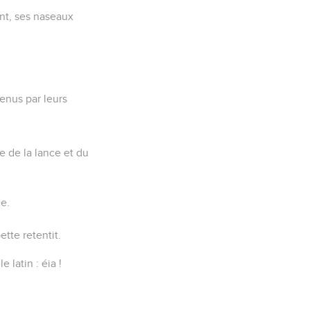
ent, ses naseaux
tenus par leurs
e de la lance et du
ce.
ette retentit
.
le latin :
éia !