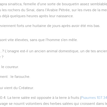
apra sinaïtica
, femelle d'une sorte de bouquetin assez semblable
s les rochers du Sinaï, dans l'Arabie Pétrée, sur les rives de la me
s déjà quelques heures après leur naissance.
viennent forts une huitaine de jours après avoir été mis bas.
 sont vite élevées, sans que l'homme s'en mêle.
..?
L'onagre est-il un ancien animal domestique, un de tes ancien
r ?
:
le coureur
.
ement :
le farouche
.
lui vient du Créateur.
0.4
. La terre salée est opposée à la
terre à fruits
(
Psaumes 107.3
age se nourrit volontiers des herbes salées qui croissent dans l