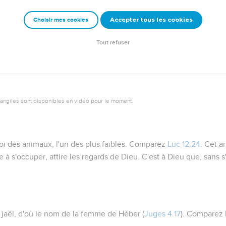
Accepter tous les cookies
Choisir mes cookies
Autres ressources sur theotex.org, contact theotex@gmail.com
Tout refuser
vangiles sont disponibles en vidéo pour le moment.
roi des animaux, l'un des plus faibles. Comparez
Luc 12.24
. Cet a
à s'occuper, attire les regards de Dieu. C'est à Dieu que, sans s'
u
jaël
, d'où le nom de la femme de Héber (
Juges 4.17
). Comparez