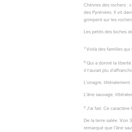
Chèvres des rochers
:
c
des Pyrénées. Il vit dan
grimpent sur les rocher
Les petits des
biches
de
7
Voilà des familles qui
8
Qui a donné la liberté.
il t'aurait plu d'affranchi
L'onagre
, littéralement 
L'âne sauvage
, littéral
9
J'ai fait
. Ce caractère 
De la terre salée
. Voir
3
remarqué que l'âne sauv