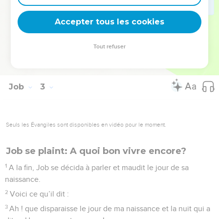
et sept nuits, sans rien lui dire, tant sa souffrance leur
Accepter tous les cookies
apparaissait grande.
© Société biblique française – Bibli’O, 1997, avec autorisation. Pour vous procurer
Tout refuser
une Bible imprimée, rendez-vous sur www.editionsbiblio.fr
Job
3
Seuls les Évangiles sont disponibles en vidéo pour le moment.
Job se plaint: A quoi bon vivre encore?
1
A la fin, Job se décida à parler et maudit le jour de sa
naissance.
2
Voici ce qu’il dit :
3
Ah ! que disparaisse le jour de ma naissance et la nuit qui a