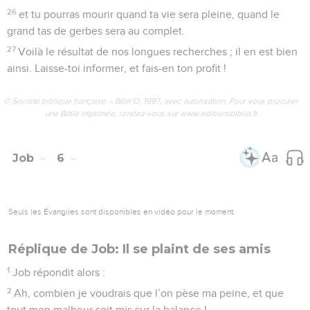
26
et tu pourras mourir quand ta vie sera pleine, quand le
grand tas de gerbes sera au complet.
27
Voilà le résultat de nos longues recherches ; il en est bien
ainsi. Laisse-toi informer, et fais-en ton profit !
© Société biblique française – Bibli’O, 1997, avec autorisation. Pour vous procurer
une Bible imprimée, rendez-vous sur www.editionsbiblio.fr
Job
6
Seuls les Évangiles sont disponibles en vidéo pour le moment.
Réplique de Job: Il se plaint de ses amis
1
Job répondit alors :
2
Ah, combien je voudrais que l’on pèse ma peine, et que
tout mon malheur soit mis sur la balance !