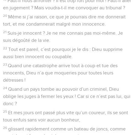
Faut-il nous affronter ? Il est trop fort pour moi ! Faut-il aller
en jugement ? Mais voudra-t-il me convoquer au tribunal ?
20
Même si j’ai raison, ce que je pourrais dire me donnerait
tort, et me condamnerait malgré mon innocence.
21
Suis-je innocent ? Je ne me connais pas moi-même. Je
suis dégoûté de la vie.
22
Tout est pareil, c’est pourquoi je le dis : Dieu supprime
aussi bien innocent ou coupable.
23
Quand une catastrophe arrive tout à coup et tue des
innocents, Dieu n’a que moqueries pour toutes leurs
détresses !
24
Quand un pays tombe au pouvoir d’un criminel, Dieu
oblige les juges à fermer les yeux ! Car si ce n’est pas lui, qui
donc ?
25
Et mes jours ont passé plus vite qu’un coureur, ils se sont
tous enfuis sans voir aucun bonheur,
26
glissant rapidement comme un bateau de joncs, comme