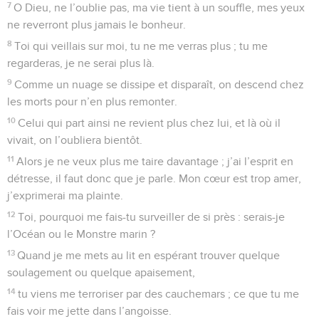
7
O Dieu, ne l’oublie pas, ma vie tient à un souffle, mes yeux
ne reverront plus jamais le bonheur.
8
Toi qui veillais sur moi, tu ne me verras plus ; tu me
regarderas, je ne serai plus là.
9
Comme un nuage se dissipe et disparaît, on descend chez
les morts pour n’en plus remonter.
10
Celui qui part ainsi ne revient plus chez lui, et là où il
vivait, on l’oubliera bientôt.
11
Alors je ne veux plus me taire davantage ; j’ai l’esprit en
détresse, il faut donc que je parle. Mon cœur est trop amer,
j’exprimerai ma plainte.
12
Toi, pourquoi me fais-tu surveiller de si près : serais-je
l’Océan ou le Monstre marin ?
13
Quand je me mets au lit en espérant trouver quelque
soulagement ou quelque apaisement,
14
tu viens me terroriser par des cauchemars ; ce que tu me
fais voir me jette dans l’angoisse.