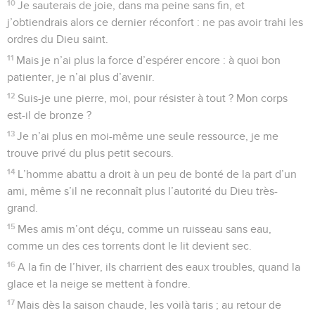
10
Je sauterais de joie, dans ma peine sans fin, et
j’obtiendrais alors ce dernier réconfort : ne pas avoir trahi les
ordres du Dieu saint.
11
Mais je n’ai plus la force d’espérer encore : à quoi bon
patienter, je n’ai plus d’avenir.
12
Suis-je une pierre, moi, pour résister à tout ? Mon corps
est-il de bronze ?
13
Je n’ai plus en moi-même une seule ressource, je me
trouve privé du plus petit secours.
14
L’homme abattu a droit à un peu de bonté de la part d’un
ami, même s’il ne reconnaît plus l’autorité du Dieu très-
grand.
15
Mes amis m’ont déçu, comme un ruisseau sans eau,
comme un des ces torrents dont le lit devient sec.
16
A la fin de l’hiver, ils charrient des eaux troubles, quand la
glace et la neige se mettent à fondre.
17
Mais dès la saison chaude, les voilà taris ; au retour de