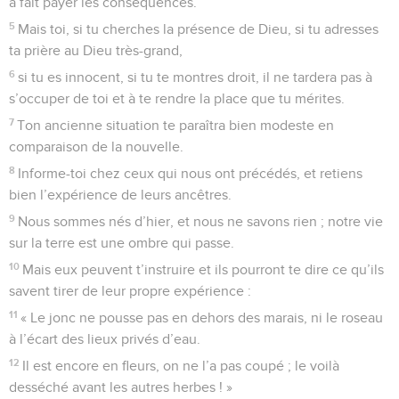
a fait payer les conséquences.
5
Mais toi, si tu cherches la présence de Dieu, si tu adresses
ta prière au Dieu très-grand,
6
si tu es innocent, si tu te montres droit, il ne tardera pas à
s’occuper de toi et à te rendre la place que tu mérites.
7
Ton ancienne situation te paraîtra bien modeste en
comparaison de la nouvelle.
8
Informe-toi chez ceux qui nous ont précédés, et retiens
bien l’expérience de leurs ancêtres.
9
Nous sommes nés d’hier, et nous ne savons rien ; notre vie
sur la terre est une ombre qui passe.
10
Mais eux peuvent t’instruire et ils pourront te dire ce qu’ils
savent tirer de leur propre expérience :
11
« Le jonc ne pousse pas en dehors des marais, ni le roseau
à l’écart des lieux privés d’eau.
12
Il est encore en fleurs, on ne l’a pas coupé ; le voilà
desséché avant les autres herbes ! »