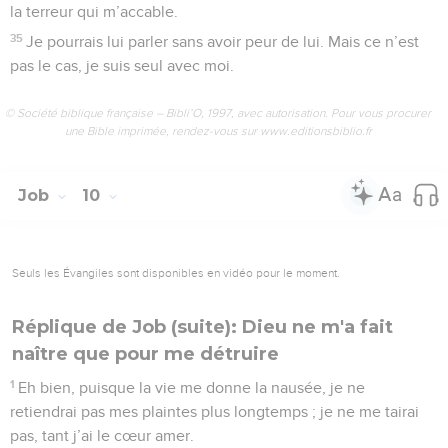
la terreur qui m’accable.
35
Je pourrais lui parler sans avoir peur de lui. Mais ce n’est
pas le cas, je suis seul avec moi.
© Société biblique française – Bibli’O, 1997, avec autorisation. Pour vous procurer
une Bible imprimée, rendez-vous sur www.editionsbiblio.fr
Job
10
Seuls les Évangiles sont disponibles en vidéo pour le moment.
Réplique de Job (suite): Dieu ne m'a fait
naître que pour me détruire
1
Eh bien, puisque la vie me donne la nausée, je ne
retiendrai pas mes plaintes plus longtemps ; je ne me tairai
pas, tant j’ai le cœur amer.