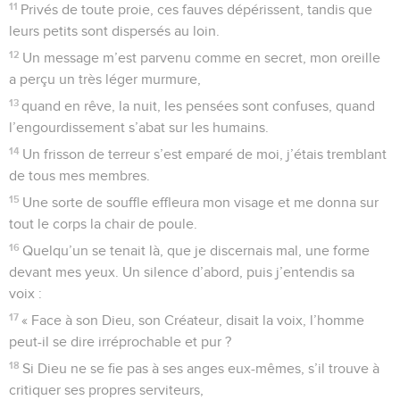
11
Privés de toute proie, ces fauves dépérissent, tandis que
leurs petits sont dispersés au loin.
12
Un message m’est parvenu comme en secret, mon oreille
a perçu un très léger murmure,
13
quand en rêve, la nuit, les pensées sont confuses, quand
l’engourdissement s’abat sur les humains.
14
Un frisson de terreur s’est emparé de moi, j’étais tremblant
de tous mes membres.
15
Une sorte de souffle effleura mon visage et me donna sur
tout le corps la chair de poule.
16
Quelqu’un se tenait là, que je discernais mal, une forme
devant mes yeux. Un silence d’abord, puis j’entendis sa
voix :
17
« Face à son Dieu, son Créateur, disait la voix, l’homme
peut-il se dire irréprochable et pur ?
18
Si Dieu ne se fie pas à ses anges eux-mêmes, s’il trouve à
critiquer ses propres serviteurs,