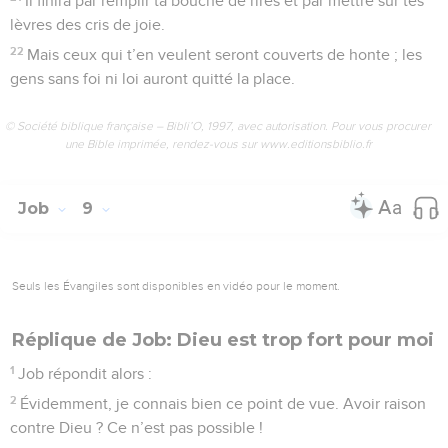
Il finira par remplir ta bouche de rires et par mettre sur tes
lèvres des cris de joie.
22
Mais ceux qui t’en veulent seront couverts de honte ; les
gens sans foi ni loi auront quitté la place.
© Société biblique française – Bibli’O, 1997, avec autorisation. Pour vous procurer
une Bible imprimée, rendez-vous sur www.editionsbiblio.fr
Job
9
Seuls les Évangiles sont disponibles en vidéo pour le moment.
Réplique de Job: Dieu est trop fort pour moi
1
Job répondit alors :
2
Évidemment, je connais bien ce point de vue. Avoir raison
contre Dieu ? Ce n’est pas possible !