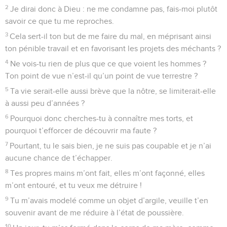
2
Je dirai donc à Dieu : ne me condamne pas, fais-moi plutôt
savoir ce que tu me reproches.
3
Cela sert-il ton but de me faire du mal, en méprisant ainsi
ton pénible travail et en favorisant les projets des méchants ?
4
Ne vois-tu rien de plus que ce que voient les hommes ?
Ton point de vue n’est-il qu’un point de vue terrestre ?
5
Ta vie serait-elle aussi brève que la nôtre, se limiterait-elle
à aussi peu d’années ?
6
Pourquoi donc cherches-tu à connaître mes torts, et
pourquoi t’efforcer de découvrir ma faute ?
7
Pourtant, tu le sais bien, je ne suis pas coupable et je n’ai
aucune chance de t’échapper.
8
Tes propres mains m’ont fait, elles m’ont façonné, elles
m’ont entouré, et tu veux me détruire !
9
Tu m’avais modelé comme un objet d’argile, veuille t’en
souvenir avant de me réduire à l’état de poussière.
10