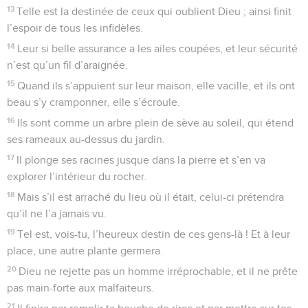
13
Telle est la destinée de ceux qui oublient Dieu ; ainsi finit
l’espoir de tous les infidèles.
14
Leur si belle assurance a les ailes coupées, et leur sécurité
n’est qu’un fil d’araignée.
15
Quand ils s’appuient sur leur maison, elle vacille, et ils ont
beau s’y cramponner, elle s’écroule.
16
Ils sont comme un arbre plein de sève au soleil, qui étend
ses rameaux au-dessus du jardin.
17
Il plonge ses racines jusque dans la pierre et s’en va
explorer l’intérieur du rocher.
18
Mais s’il est arraché du lieu où il était, celui-ci prétendra
qu’il ne l’a jamais vu.
19
Tel est, vois-tu, l’heureux destin de ces gens-là ! Et à leur
place, une autre plante germera.
20
Dieu ne rejette pas un homme irréprochable, et il ne prête
pas main-forte aux malfaiteurs.
21