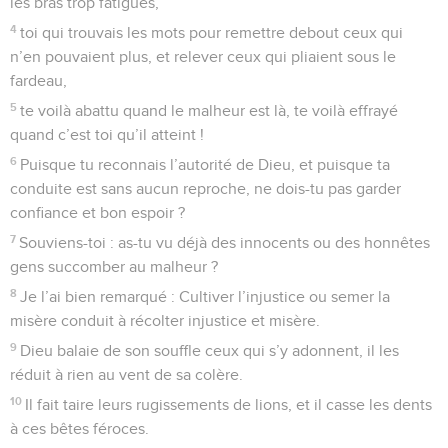
les bras trop fatigués,
4
toi qui trouvais les mots pour remettre debout ceux qui
n’en pouvaient plus, et relever ceux qui pliaient sous le
fardeau,
5
te voilà abattu quand le malheur est là, te voilà effrayé
quand c’est toi qu’il atteint !
6
Puisque tu reconnais l’autorité de Dieu, et puisque ta
conduite est sans aucun reproche, ne dois-tu pas garder
confiance et bon espoir ?
7
Souviens-toi : as-tu vu déjà des innocents ou des honnêtes
gens succomber au malheur ?
8
Je l’ai bien remarqué : Cultiver l’injustice ou semer la
misère conduit à récolter injustice et misère.
9
Dieu balaie de son souffle ceux qui s’y adonnent, il les
réduit à rien au vent de sa colère.
10
Il fait taire leurs rugissements de lions, et il casse les dents
à ces bêtes féroces.