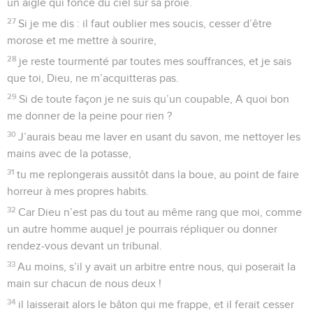
un aigle qui fonce du ciel sur sa proie.
27
Si je me dis : il faut oublier mes soucis, cesser d’être
morose et me mettre à sourire,
28
je reste tourmenté par toutes mes souffrances, et je sais
que toi, Dieu, ne m’acquitteras pas.
29
Si de toute façon je ne suis qu’un coupable, A quoi bon
me donner de la peine pour rien ?
30
J’aurais beau me laver en usant du savon, me nettoyer les
mains avec de la potasse,
31
tu me replongerais aussitôt dans la boue, au point de faire
horreur à mes propres habits.
32
Car Dieu n’est pas du tout au même rang que moi, comme
un autre homme auquel je pourrais répliquer ou donner
rendez-vous devant un tribunal.
33
Au moins, s’il y avait un arbitre entre nous, qui poserait la
main sur chacun de nous deux !
34
il laisserait alors le bâton qui me frappe, et il ferait cesser