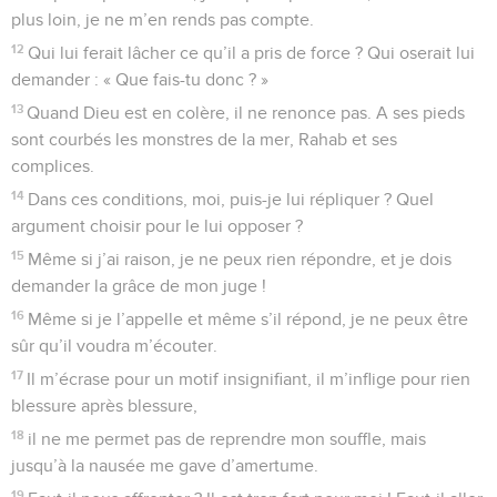
plus loin, je ne m’en rends pas compte.
12
Qui lui ferait lâcher ce qu’il a pris de force ? Qui oserait lui
demander : « Que fais-tu donc ? »
13
Quand Dieu est en colère, il ne renonce pas. A ses pieds
sont courbés les monstres de la mer, Rahab et ses
complices.
14
Dans ces conditions, moi, puis-je lui répliquer ? Quel
argument choisir pour le lui opposer ?
15
Même si j’ai raison, je ne peux rien répondre, et je dois
demander la grâce de mon juge !
16
Même si je l’appelle et même s’il répond, je ne peux être
sûr qu’il voudra m’écouter.
17
Il m’écrase pour un motif insignifiant, il m’inflige pour rien
blessure après blessure,
18
il ne me permet pas de reprendre mon souffle, mais
jusqu’à la nausée me gave d’amertume.
19