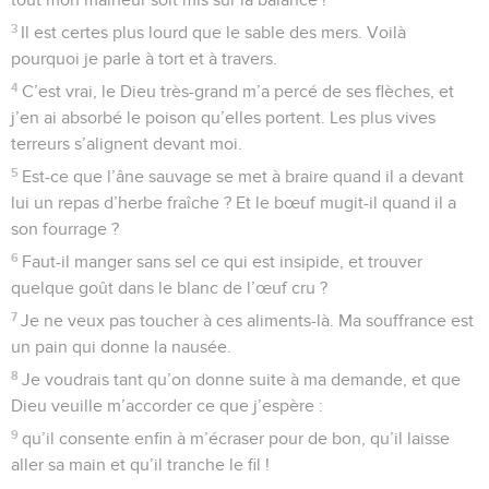
3
Il est certes plus lourd que le sable des mers. Voilà
pourquoi je parle à tort et à travers.
4
C’est vrai, le Dieu très-grand m’a percé de ses flèches, et
j’en ai absorbé le poison qu’elles portent. Les plus vives
terreurs s’alignent devant moi.
5
Est-ce que l’âne sauvage se met à braire quand il a devant
lui un repas d’herbe fraîche ? Et le bœuf mugit-il quand il a
son fourrage ?
6
Faut-il manger sans sel ce qui est insipide, et trouver
quelque goût dans le blanc de l’œuf cru ?
7
Je ne veux pas toucher à ces aliments-là. Ma souffrance est
un pain qui donne la nausée.
8
Je voudrais tant qu’on donne suite à ma demande, et que
Dieu veuille m’accorder ce que j’espère :
9
qu’il consente enfin à m’écraser pour de bon, qu’il laisse
aller sa main et qu’il tranche le fil !