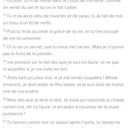
Un jour, tu m’as formé dans le corps de ma mère, comme
on verse du lait et qu’on le fait cailler.
11
Tu m’as alors vêtu de muscles et de peau, tu as fait de moi
un tissu d’os et de nerfs.
12
Puis tu m’as accordé la grâce de la vie, et tu t’es occupé
de me la conserver.
13
Or tu as un secret, que tu veux me cacher. Mais je n’ignore
pas le fond de ta pensée :
14
me prendre sur le fait dès que je suis en faute, et ne pas
m’acquitter si je me mets en tort.
15
Alors tant pis pour moi, si je me rends coupable ! Même
innocent, je dois rester la tête basse, et je suis soûl de honte,
ivre de ma misère.
16
Mais dès que je lève la tête, te voilà qui reprends la chasse
contre moi, tel un fauve, m’écrasant à nouveau de ta toute-
puissance !
17
Tu lances contre moi un assaut après l’autre, tu laisses ta