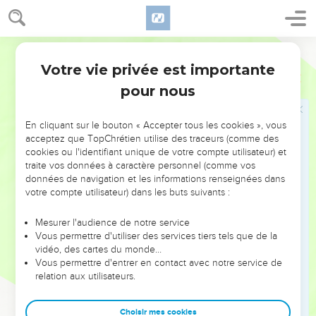
débris de poterie pour se gratter.
9
Sa femme lui dit : « Tu persistes à rester irréprochable. Mais
tu ferais mieux de maudire Dieu et d’en mourir ! » –
Français Courant
10
« Tu parles comme une femme privée de bon sens, lui
Votre vie privée est importante
Job
2
répondit Job. Si nous acceptons de Dieu le bonheur,
pour nous
pourquoi refuserions-nous de lui le malheur ? » Dans cette
nouvelle épreuve Job ne prononça aucun mot qui puisse
En cliquant sur le bouton « Accepter tous les cookies », vous
offenser Dieu.
acceptez que TopChrétien utilise des traceurs (comme des
cookies ou l'identifiant unique de votre compte utilisateur) et
Arrivée des trois amis de Job
traite vos données à caractère personnel (comme vos
données de navigation et les informations renseignées dans
11
Trois amis de Job apprirent les malheurs qui lui étaient
votre compte utilisateur) dans les buts suivants :
arrivés. C’étaient Élifaz de Téman, Bildad de Chouha et Sofar
de Naama. Ils vinrent de chez eux et se mirent d’accord pour
Mesurer l'audience de notre service
Vous permettre d'utiliser des services tiers tels que de la
lui manifester leur sympathie et le réconforter.
vidéo, des cartes du monde…
12
En le regardant de loin, ils le trouvèrent méconnaissable.
Vous permettre d'entrer en contact avec notre service de
relation aux utilisateurs.
Alors ils éclatèrent en sanglots ; ils déchirèrent leur manteau
et se répandirent de la poussière sur la tête.
Choisir mes cookies
13
Puis ils restèrent assis à terre avec Job pendant sept jours