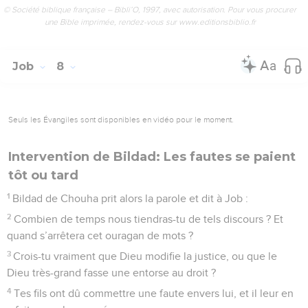
© Société biblique française – Bibli’O, 1997, avec autorisation. Pour vous procurer
une Bible imprimée, rendez-vous sur www.editionsbiblio.fr
Job
8
Seuls les Évangiles sont disponibles en vidéo pour le moment.
Intervention de Bildad: Les fautes se paient
tôt ou tard
1
Bildad de Chouha prit alors la parole et dit à Job :
2
Combien de temps nous tiendras-tu de tels discours ? Et
quand s’arrêtera cet ouragan de mots ?
3
Crois-tu vraiment que Dieu modifie la justice, ou que le
Dieu très-grand fasse une entorse au droit ?
4
Tes fils ont dû commettre une faute envers lui, et il leur en