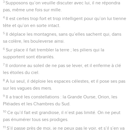
3
Supposons qu’on veuille discuter avec lui, il ne répondra
pas, même une fois sur mille.
4
Il est certes trop fort et trop intelligent pour qu’on lui tienne
tête et qu’on en sorte intact.
5
Il déplace les montagnes, sans qu’elles sachent qui, dans
sa colère, les bouleverse ainsi.
6
Sur place il fait trembler la terre ; les piliers qui la
supportent sont ébranlés.
7
Il ordonne au soleil de ne pas se lever, et il enferme à clé
les étoiles du ciel.
8
A lui seul, il déploie les espaces célestes, et il pose ses pas
sur les vagues des mers.
9
Il a tracé les constellations : la Grande Ourse, Orion, les
Pléiades et les Chambres du Sud.
10
Ce qu’il fait est grandiose, il n’est pas limité. On ne peut
pas énumérer tous ses prodiges.
11
S’il passe près de moi, je ne peux pas le voir, et s’il s’en va