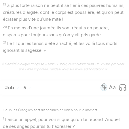
19
à plus forte raison ne peut-il se fier à ces pauvres humains,
créatures d’argile, dont le corps est poussière, et qu’on peut
écraser plus vite qu’une mite !
20
En moins d’une journée ils sont réduits en poudre,
disparus pour toujours sans qu’on y ait pris garde.
21
Le fil qui les tenait a été arraché, et les voilà tous morts
ignorant la sagesse. »
© Société biblique française – Bibli’O, 1997, avec autorisation. Pour vous procurer
une Bible imprimée, rendez-vous sur www.editionsbiblio.fr
Job
5
Seuls les Évangiles sont disponibles en vidéo pour le moment.
1
Lance un appel, pour voir si quelqu’un te répond. Auquel
de ses anges pourras-tu t’adresser ?