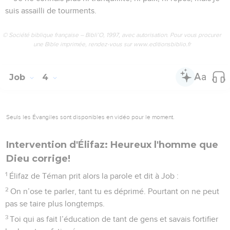
suis assailli de tourments.
© Société biblique française – Bibli’O, 1997, avec autorisation. Pour vous procurer
une Bible imprimée, rendez-vous sur www.editionsbiblio.fr
Job
4
Seuls les Évangiles sont disponibles en vidéo pour le moment.
Intervention d'Élifaz: Heureux l'homme que
Dieu corrige!
1
Élifaz de Téman prit alors la parole et dit à Job :
2
On n’ose te parler, tant tu es déprimé. Pourtant on ne peut
pas se taire plus longtemps.
3
Toi qui as fait l’éducation de tant de gens et savais fortifier