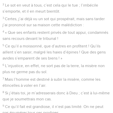
2
Le sot en veut à tous, c’est cela qui le tue ; l’imbécile
s’emporte, et il en meurt bientôt.
3
Certes, j’ai déjà vu un sot qui prospérait, mais sans tarder
j’ai prononcé sur sa maison cette malédiction :
4
« Que ses enfants restent privés de tout appui, condamnés
sans recours devant le tribunal !
5
Ce qu’il a moissonné, que d’autres en profitent ! Qu’ils
aillent s’en saisir, malgré les haies d’épines ! Que des gens
avides s’emparent de ses biens ! »
6
L’injustice, en effet, ne sort pas de la terre, la misère non
plus ne germe pas du sol.
7
Mais l’homme est destiné à subir la misère, comme les
étincelles à voler en l’air.
8
Si j’étais toi, je m’adresserais donc à Dieu ; c’est à lui-même
que je soumettrais mon cas.
9
Ce qu’il fait est grandiose, il n’est pas limité. On ne peut
pas énumérer tous ses prodiges.