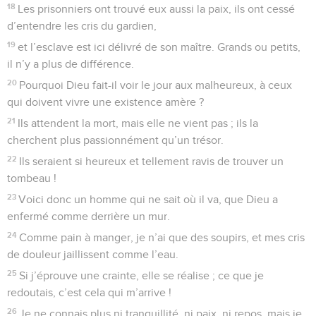
18
Les prisonniers ont trouvé eux aussi la paix, ils ont cessé
d’entendre les cris du gardien,
19
et l’esclave est ici délivré de son maître. Grands ou petits,
il n’y a plus de différence.
20
Pourquoi Dieu fait-il voir le jour aux malheureux, à ceux
qui doivent vivre une existence amère ?
21
Ils attendent la mort, mais elle ne vient pas ; ils la
cherchent plus passionnément qu’un trésor.
22
Ils seraient si heureux et tellement ravis de trouver un
tombeau !
23
Voici donc un homme qui ne sait où il va, que Dieu a
enfermé comme derrière un mur.
24
Comme pain à manger, je n’ai que des soupirs, et mes cris
de douleur jaillissent comme l’eau.
25
Si j’éprouve une crainte, elle se réalise ; ce que je
redoutais, c’est cela qui m’arrive !
26
Je ne connais plus ni tranquillité, ni paix, ni repos, mais je