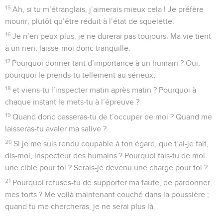
15
Ah, si tu m’étranglais, j’aimerais mieux cela ! Je préfère
mourir, plutôt qu’être réduit à l’état de squelette.
16
Je n’en peux plus, je ne durerai pas toujours. Ma vie tient
à un rien, laisse-moi donc tranquille.
17
Pourquoi donner tant d’importance à un humain ? Oui,
pourquoi le prends-tu tellement au sérieux,
18
et viens-tu l’inspecter matin après matin ? Pourquoi à
chaque instant le mets-tu à l’épreuve ?
19
Quand donc cesseras-tu de t’occuper de moi ? Quand me
laisseras-tu avaler ma salive ?
20
Si je me suis rendu coupable à ton égard, que t’ai-je fait,
dis-moi, inspecteur des humains ? Pourquoi fais-tu de moi
une cible pour toi ? Serais-je devenu une charge pour toi ?
21
Pourquoi refuses-tu de supporter ma faute, de pardonner
mes torts ? Me voilà maintenant couché dans la poussière ;
quand tu me chercheras, je ne serai plus là.