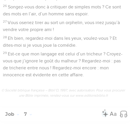
26
Songez-vous donc à critiquer de simples mots ? Ce sont
des mots en l’air, d’un homme sans espoir.
27
Vous oseriez tirer au sort un orphelin, vous iriez jusqu’à
vendre votre propre ami !
28
Eh bien, regardez-moi dans les yeux, voulez-vous ? Et
dites-moi si je vous joue la comédie.
29
Est-ce que mon langage est celui d’un tricheur ? Croyez-
vous que j’ignore le goût du malheur ? Regardez-moi : pas
de tricherie entre nous ! Regardez-moi encore : mon
innocence est évidente en cette affaire.
© Société biblique française – Bibli’O, 1997, avec autorisation. Pour vous procurer
une Bible imprimée, rendez-vous sur www.editionsbiblio.fr
Job
7