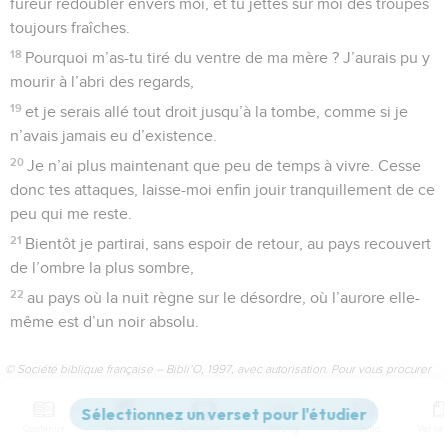
fureur redoubler envers moi, et tu jettes sur moi des troupes
toujours fraîches.
18
Pourquoi m’as-tu tiré du ventre de ma mère ? J’aurais pu y
mourir à l’abri des regards,
19
et je serais allé tout droit jusqu’à la tombe, comme si je
n’avais jamais eu d’existence.
20
Je n’ai plus maintenant que peu de temps à vivre. Cesse
donc tes attaques, laisse-moi enfin jouir tranquillement de ce
peu qui me reste.
21
Bientôt je partirai, sans espoir de retour, au pays recouvert
de l’ombre la plus sombre,
22
au pays où la nuit règne sur le désordre, où l’aurore elle-
même est d’un noir absolu.
© Société biblique française – Bibli’O, 1997, avec autorisation. Pour vous procurer
une Bible imprimée, rendez-vous sur www.editionsbiblio.fr
Contenus
Versions
Commentaires
Strong
Dictionnaire