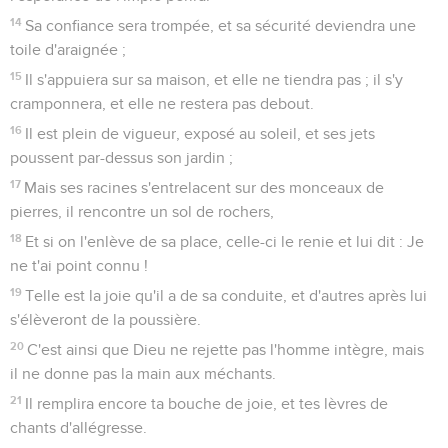
14
Sa confiance sera trompée, et sa sécurité deviendra une
toile d'araignée ;
15
Il s'appuiera sur sa maison, et elle ne tiendra pas ; il s'y
cramponnera, et elle ne restera pas debout.
16
Il est plein de vigueur, exposé au soleil, et ses jets
poussent par-dessus son jardin ;
17
Mais ses racines s'entrelacent sur des monceaux de
pierres, il rencontre un sol de rochers,
18
Et si on l'enlève de sa place, celle-ci le renie et lui dit : Je
ne t'ai point connu !
19
Telle est la joie qu'il a de sa conduite, et d'autres après lui
s'élèveront de la poussière.
20
C'est ainsi que Dieu ne rejette pas l'homme intègre, mais
il ne donne pas la main aux méchants.
21
Il remplira encore ta bouche de joie, et tes lèvres de
chants d'allégresse.