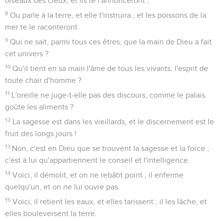
oiseaux des cieux, et ils te l'annonceront ;
8
Ou parle à la terre, et elle t'instruira ; et les poissons de la
mer te le raconteront.
9
Qui ne sait, parmi tous ces êtres, que la main de Dieu a fait
cet univers ?
10
Qu'il tient en sa main l'âme de tous les vivants, l'esprit de
toute chair d'homme ?
11
L'oreille ne juge-t-elle pas des discours, comme le palais
goûte les aliments ?
12
La sagesse est dans les vieillards, et le discernement est le
fruit des longs jours !
13
Non, c'est en Dieu que se trouvent la sagesse et la force ;
c'est à lui qu'appartiennent le conseil et l'intelligence.
14
Voici, il démolit, et on ne rebâtit point ; il enferme
quelqu'un, et on ne lui ouvre pas.
15
Voici, il retient les eaux, et elles tarissent ; il les lâche, et
elles bouleversent la terre.