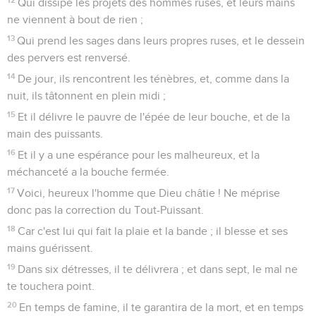
Qui dissipe les projets des hommes rusés, et leurs mains
ne viennent à bout de rien ;
13
Qui prend les sages dans leurs propres ruses, et le dessein
des pervers est renversé.
14
De jour, ils rencontrent les ténèbres, et, comme dans la
nuit, ils tâtonnent en plein midi ;
15
Et il délivre le pauvre de l'épée de leur bouche, et de la
main des puissants.
16
Et il y a une espérance pour les malheureux, et la
méchanceté a la bouche fermée.
17
Voici, heureux l'homme que Dieu châtie ! Ne méprise
donc pas la correction du Tout-Puissant.
18
Car c'est lui qui fait la plaie et la bande ; il blesse et ses
mains guérissent.
19
Dans six détresses, il te délivrera ; et dans sept, le mal ne
te touchera point.
20
En temps de famine, il te garantira de la mort, et en temps