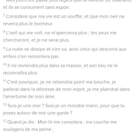
et ils se consument sans espoir.
7
Considère que ma vie est un souffle, et que mon oeil ne
reverra plus le bonheur.
8
L'oeil qui me voit, ne m'apercevra plus ; tes yeux me
chercheront, et je ne serai plus.
9
La nuée se dissipe et s'en va, ainsi celui qui descend aux
enfers n'en remontera pas.
10
Il ne reviendra plus dans sa maison, et son lieu ne le
reconnaîtra plus.
11
C'est pourquoi, je ne retiendrai point ma bouche, je
parlerai dans la détresse de mon esprit, je me plaindrai dans
l'amertume de mon âme.
12
Suis-je une mer ? Suis-je un monstre marin, pour que tu
poses autour de moi une garde ?
13
Quand je dis : Mon lit me consolera ; ma couche me
soulagera de ma peine ;