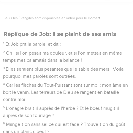
Seuls les Évangiles sont disponibles en vidéo pour le moment.
Réplique de Job: Il se plaint de ses amis
1
Et Job prit la parole, et dit :
2
Oh ! si l'on pesait ma douleur, et si l'on mettait en même
temps mes calamités dans la balance !
3
Elles seraient plus pesantes que le sable des mers ! Voilà
pourquoi mes paroles sont outrées.
4
Car les flèches du Tout-Puissant sont sur moi : mon âme en
boit le venin. Les terreurs de Dieu se rangent en bataille
contre moi.
5
L'onagre brait-il auprès de l'herbe ? Et le boeuf mugit-il
auprès de son fourrage ?
6
Mange-t-on sans sel ce qui est fade ? Trouve-t-on du goût
dans un blanc d'oeuf ?