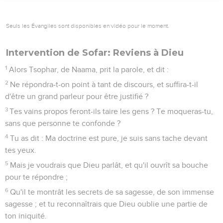
Seuls les Évangiles sont disponibles en vidéo pour le moment.
Intervention de Sofar: Reviens à Dieu
1
Alors Tsophar, de Naama, prit la parole, et dit :
2
Ne répondra-t-on point à tant de discours, et suffira-t-il
d'être un grand parleur pour être justifié ?
3
Tes vains propos feront-ils taire les gens ? Te moqueras-tu,
sans que personne te confonde ?
4
Tu as dit : Ma doctrine est pure, je suis sans tache devant
tes yeux.
5
Mais je voudrais que Dieu parlât, et qu'il ouvrît sa bouche
pour te répondre ;
6
Qu'il te montrât les secrets de sa sagesse, de son immense
sagesse ; et tu reconnaîtrais que Dieu oublie une partie de
ton iniquité.