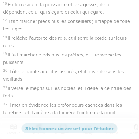
16
En lui résident la puissance et la sagesse ; de lui
dépendent celui qui s'égare et celui qui égare.
17
Il fait marcher pieds nus les conseillers ; il frappe de folie
les juges.
18
Il relâche l'autorité des rois, et il serre la corde sur leurs
reins.
19
Il fait marcher pieds nus les prêtres, et il renverse les
puissants.
20
Il ôte la parole aux plus assurés, et il prive de sens les
vieillards.
21
Il verse le mépris sur les nobles, et il délie la ceinture des
forts.
22
Il met en évidence les profondeurs cachées dans les
ténèbres, et il amène à la lumière l'ombre de la mort.
23
Il agrandit les nations, et il les perd ; il étend les nations, et
il les conduit en captivité.
Contenus
Versions
Commentaires
Strong
Dictionnaire
24
Il ôte le sens aux chefs des peuples de la terre, et il les fait