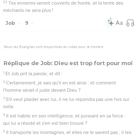
22
Tes ennemis seront couverts de honte, et la tente des
méchants ne sera plus !
Job
9
Seuls les Évangiles sont disponibles en vidéo pour le moment.
Réplique de Job: Dieu est trop fort pour moi
1
Et Job prit la parole, et dit :
2
Certainement, je sais qu'il en est ainsi ; et comment
l'homme serait-il juste devant Dieu ?
3
S'il veut plaider avec lui, il ne lui répondra pas une fois sur
mille.
4
Il est habile en son intelligence, et puissant en sa force :
qui lui a résisté et s'en est bien trouvé ?
5
Il transporte les montagnes, et elles ne le savent pas ; il les