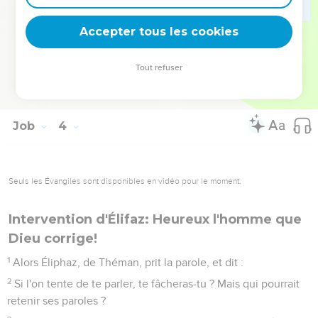
Car je soupire au lieu de manger, et mes cris se répandent
comme l'eau.
Accepter tous les cookies
25
Ce que je crains m'arrive, et ce que j'appréhende vient sur
moi.
Tout refuser
26
Je n'ai ni paix, ni tranquillité, ni repos ! Le tourment est
venu !
Job
4
Seuls les Évangiles sont disponibles en vidéo pour le moment.
Intervention d'Élifaz: Heureux l'homme que
Dieu corrige!
1
Alors Éliphaz, de Théman, prit la parole, et dit :
2
Si l'on tente de te parler, te fâcheras-tu ? Mais qui pourrait
retenir ses paroles ?