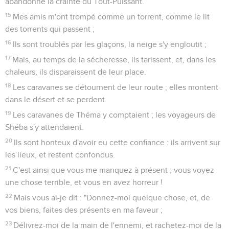
abandonné la crainte du Tout-Puissant.
15
Mes amis m'ont trompé comme un torrent, comme le lit
des torrents qui passent ;
16
Ils sont troublés par les glaçons, la neige s'y engloutit ;
17
Mais, au temps de la sécheresse, ils tarissent, et, dans les
chaleurs, ils disparaissent de leur place.
18
Les caravanes se détournent de leur route ; elles montent
dans le désert et se perdent.
19
Les caravanes de Théma y comptaient ; les voyageurs de
Shéba s'y attendaient.
20
Ils sont honteux d'avoir eu cette confiance : ils arrivent sur
les lieux, et restent confondus.
21
C'est ainsi que vous me manquez à présent ; vous voyez
une chose terrible, et vous en avez horreur !
22
Mais vous ai-je dit : "Donnez-moi quelque chose, et, de
vos biens, faites des présents en ma faveur ;
23
Délivrez-moi de la main de l'ennemi, et rachetez-moi de la