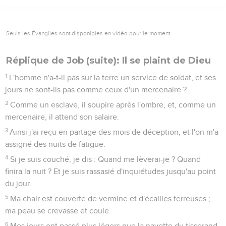
Seuls les Évangiles sont disponibles en vidéo pour le moment.
Réplique de Job (suite): Il se plaint de Dieu
1
L'homme n'a-t-il pas sur la terre un service de soldat, et ses
jours ne sont-ils pas comme ceux d'un mercenaire ?
2
Comme un esclave, il soupire après l'ombre, et, comme un
mercenaire, il attend son salaire.
3
Ainsi j'ai reçu en partage des mois de déception, et l'on m'a
assigné des nuits de fatigue.
4
Si je suis couché, je dis : Quand me lèverai-je ? Quand
finira la nuit ? Et je suis rassasié d'inquiétudes jusqu'au point
du jour.
5
Ma chair est couverte de vermine et d'écailles terreuses ;
ma peau se crevasse et coule.
6
Mes jours ont passé plus légers que la navette du tisserand,