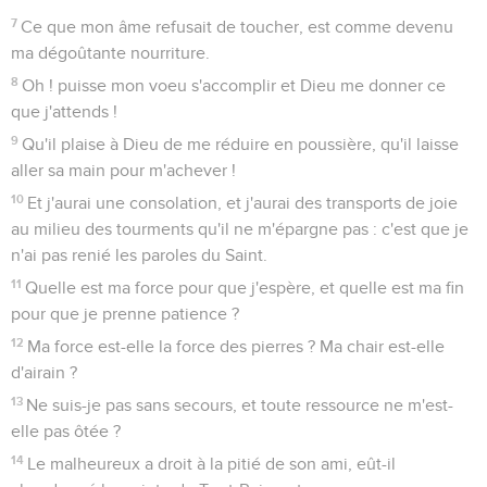
7
Ce que mon âme refusait de toucher, est comme devenu
ma dégoûtante nourriture.
8
Oh ! puisse mon voeu s'accomplir et Dieu me donner ce
que j'attends !
9
Qu'il plaise à Dieu de me réduire en poussière, qu'il laisse
aller sa main pour m'achever !
10
Et j'aurai une consolation, et j'aurai des transports de joie
au milieu des tourments qu'il ne m'épargne pas : c'est que je
n'ai pas renié les paroles du Saint.
11
Quelle est ma force pour que j'espère, et quelle est ma fin
pour que je prenne patience ?
12
Ma force est-elle la force des pierres ? Ma chair est-elle
d'airain ?
13
Ne suis-je pas sans secours, et toute ressource ne m'est-
elle pas ôtée ?
14
Le malheureux a droit à la pitié de son ami, eût-il