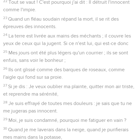
22
Tout se vaut ! C'est pourquoi j'ai dit : Il détruit l'innocent
comme l'impie.
23
Quand un fléau soudain répand la mort, il se rit des
épreuves des innocents.
24
La terre est livrée aux mains des méchants ; il couvre les
yeux de ceux qui la jugent. Si ce n'est lui, qui est-ce donc
25
Mes jours ont été plus légers qu'un courrier ; ils se sont
enfuis, sans voir le bonheur ;
26
Ils ont glissé comme des barques de roseaux, comme
l'aigle qui fond sur sa proie.
27
Si je dis : Je veux oublier ma plainte, quitter mon air triste,
et reprendre ma sérénité,
28
Je suis effrayé de toutes mes douleurs : je sais que tu ne
me jugeras pas innocent.
29
Moi, je suis condamné, pourquoi me fatiguer en vain ?
30
Quand je me laverais dans la neige, quand je purifierais
mes mains dans la potasse,