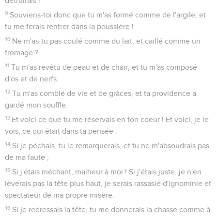
détruirais !
9
Souviens-toi donc que tu m'as formé comme de l'argile, et
tu me ferais rentrer dans la poussière !
10
Ne m'as-tu pas coulé comme du lait, et caillé comme un
fromage ?
11
Tu m'as revêtu de peau et de chair, et tu m'as composé
d'os et de nerfs.
12
Tu m'as comblé de vie et de grâces, et ta providence a
gardé mon souffle.
13
Et voici ce que tu me réservais en ton coeur ! Et voici, je le
vois, ce qui était dans ta pensée :
14
Si je péchais, tu le remarquerais, et tu ne m'absoudrais pas
de ma faute ;
15
Si j'étais méchant, malheur à moi ! Si j'étais juste, je n'en
lèverais pas la tête plus haut, je serais rassasié d'ignominie et
spectateur de ma propre misère.
16
Si je redressais la tête, tu me donnerais la chasse comme à