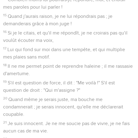
mes paroles pour lui parler !
15
Quand j'aurais raison, je ne lui répondrais pas ; je
demanderais grâce à mon juge !
16
Si je le citais, et qu'il me répondît, je ne croirais pas qu'il
voulût écouter ma voix,
17
Lui qui fond sur moi dans une tempête, et qui multiplie
mes plaies sans motif.
18
Il ne me permet point de reprendre haleine ; il me rassasie
d'amertume.
19
S'il est question de force, il dit : "Me voilà !" S'il est
question de droit : "Qui m'assigne ?"
20
Quand même je serais juste, ma bouche me
condamnerait ; je serais innocent, qu'elle me déclarerait
coupable.
21
Je suis innocent. Je ne me soucie pas de vivre, je ne fais
aucun cas de ma vie.