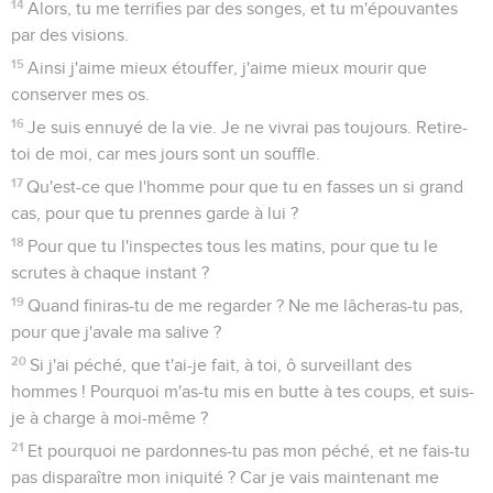
14
Alors, tu me terrifies par des songes, et tu m'épouvantes
par des visions.
15
Ainsi j'aime mieux étouffer, j'aime mieux mourir que
conserver mes os.
16
Je suis ennuyé de la vie. Je ne vivrai pas toujours. Retire-
toi de moi, car mes jours sont un souffle.
17
Qu'est-ce que l'homme pour que tu en fasses un si grand
cas, pour que tu prennes garde à lui ?
18
Pour que tu l'inspectes tous les matins, pour que tu le
scrutes à chaque instant ?
19
Quand finiras-tu de me regarder ? Ne me lâcheras-tu pas,
pour que j'avale ma salive ?
20
Si j'ai péché, que t'ai-je fait, à toi, ô surveillant des
hommes ! Pourquoi m'as-tu mis en butte à tes coups, et suis-
je à charge à moi-même ?
21
Et pourquoi ne pardonnes-tu pas mon péché, et ne fais-tu
pas disparaître mon iniquité ? Car je vais maintenant me