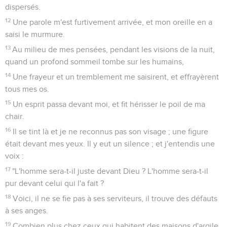
dispersés.
12
Une parole m'est furtivement arrivée, et mon oreille en a
saisi le murmure.
13
Au milieu de mes pensées, pendant les visions de la nuit,
quand un profond sommeil tombe sur les humains,
14
Une frayeur et un tremblement me saisirent, et effrayèrent
tous mes os.
15
Un esprit passa devant moi, et fit hérisser le poil de ma
chair.
16
Il se tint là et je ne reconnus pas son visage ; une figure
était devant mes yeux. Il y eut un silence ; et j'entendis une
voix :
17
"L'homme sera-t-il juste devant Dieu ? L'homme sera-t-il
pur devant celui qui l'a fait ?
18
Voici, il ne se fie pas à ses serviteurs, il trouve des défauts
à ses anges.
19
Combien plus chez ceux qui habitent des maisons d'argile,