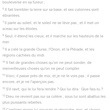
bouleverse en sa fureur ;
6
Il fait trembler la terre sur sa base, et ses colonnes sont
ébranlées.
7
Il parle au soleil, et le soleil ne se lève pas ; et il met un
sceau sur les étoiles.
8
Seul, il étend les cieux, et il marche sur les hauteurs de la
mer.
9
Il a créé la grande Ourse, l'Orion, et la Pléiade, et les
régions cachées du midi.
10
Il fait de grandes choses qu'on ne peut sonder, de
merveilleuses choses qu'on ne peut compter.
11
Voici, il passe près de moi, et je ne le vois pas ; il passe
encore, et je ne l'aperçois pas.
12
S'il ravit, qui le lui fera rendre ? Qui lui dira : Que fais-tu ?
13
Dieu ne revient pas sur sa colère ; sous lui sont abattus les
plus puissants rebelles.
14
Combien moins lui pourrais-je répondre, moi, et choisir