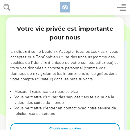
16
Ou bien, comme l'avorton caché, je n'existerais pas ;
comme les petits enfants qui n'ont pas vu la lumière.
Ostervald
17
Là, les méchants ne tourmentent plus personne, et là se
Votre vie privée est importante
reposent les hommes fatigués ;
Job
3
pour nous
18
Avec eux, les captifs sont tranquilles : ils n'entendent plus
la voix de l'exacteur.
En cliquant sur le bouton « Accepter tous les cookies », vous
19
Là, le petit et le grand sont ensemble, et l'esclave est
acceptez que TopChrétien utilise des traceurs (comme des
délivré de son maître.
cookies ou l'identifiant unique de votre compte utilisateur) et
20
traite vos données à caractère personnel (comme vos
Pourquoi donne-t-on la lumière au malheureux, et la vie à
données de navigation et les informations renseignées dans
ceux dont l'âme est pleine d'amertume ?
votre compte utilisateur) dans les buts suivants :
21
Qui attendent la mort, et elle ne vient point, qui la
recherchent plus qu'un trésor,
Mesurer l'audience de notre service
Vous permettre d'utiliser des services tiers tels que de la
22
Qui seraient contents jusqu'à l'allégresse et ravis de joie,
vidéo, des cartes du monde…
s'ils trouvaient le tombeau ?
Vous permettre d'entrer en contact avec notre service de
relation aux utilisateurs.
23
A l'homme qui ne connaît pas sa voie et que Dieu cerne
de tous côtés ?
Choisir mes cookies
24