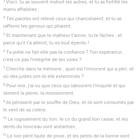
3
Voici, tu as souvent instruit les autres, et tu as fortifié les
mains affaiblies ;
4
Tes paroles ont relevé ceux qui chancelaient, et tu as
raffermi les genoux qui pliaient.
5
Et maintenant que le malheur t'arrive, tu te fâches ; et
parce qu'il t'a atteint, tu es tout éperdu !
6
Ta piété ne fait-elle pas ta confiance ? Ton espérance,
n'est-ce pas l'intégrité de tes voies ?
7
Cherche dans ta mémoire ; quel est l'innocent qui a péri, et
où des justes ont-ils été exterminés ?
8
Pour moi, j'ai vu que ceux qui labourent l'iniquité et qui
sèment la peine, la moissonnent.
9
Ils périssent par le souffle de Dieu, et ils sont consumés par
le vent de sa colère.
10
Le rugissement du lion, le cri du grand lion cesse, et les
dents du lionceau sont anéanties ;
11
Le lion périt faute de proie, et les petits de la lionne sont