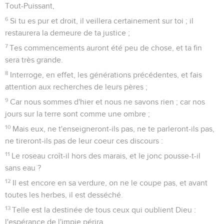
Tout-Puissant,
6
Si tu es pur et droit, il veillera certainement sur toi ; il
restaurera la demeure de ta justice ;
7
Tes commencements auront été peu de chose, et ta fin
sera très grande.
8
Interroge, en effet, les générations précédentes, et fais
attention aux recherches de leurs pères ;
9
Car nous sommes d'hier et nous ne savons rien ; car nos
jours sur la terre sont comme une ombre ;
10
Mais eux, ne t'enseigneront-ils pas, ne te parleront-ils pas,
ne tireront-ils pas de leur coeur ces discours :
11
Le roseau croît-il hors des marais, et le jonc pousse-t-il
sans eau ?
12
Il est encore en sa verdure, on ne le coupe pas, et avant
toutes les herbes, il est desséché.
13
Telle est la destinée de tous ceux qui oublient Dieu :
l'espérance de l'impie périra.