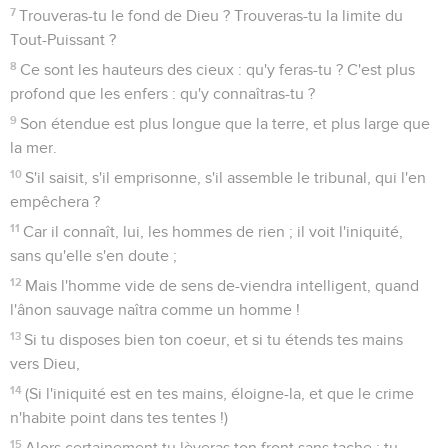
7
Trouveras-tu le fond de Dieu ? Trouveras-tu la limite du
Tout-Puissant ?
8
Ce sont les hauteurs des cieux : qu'y feras-tu ? C'est plus
profond que les enfers : qu'y connaîtras-tu ?
9
Son étendue est plus longue que la terre, et plus large que
la mer.
10
S'il saisit, s'il emprisonne, s'il assemble le tribunal, qui l'en
empêchera ?
11
Car il connaît, lui, les hommes de rien ; il voit l'iniquité,
sans qu'elle s'en doute ;
12
Mais l'homme vide de sens de-viendra intelligent, quand
l'ânon sauvage naîtra comme un homme !
13
Si tu disposes bien ton coeur, et si tu étends tes mains
vers Dieu,
14
(Si l'iniquité est en tes mains, éloigne-la, et que le crime
n'habite point dans tes tentes !)
15
Alors certainement tu lèveras ton front sans tache ; tu