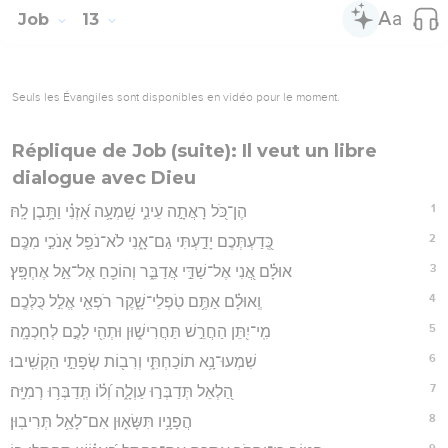
Job
13
Seuls les Évangiles sont disponibles en vidéo pour le moment.
Réplique de Job (suite): Il veut un libre
dialogue avec Dieu
1
הֶן־כֹּ֭ל רָאֲתָ֣ה עֵינִ֑י שָֽׁמְעָ֥ה אָ֝זְנִ֗י וַתָּ֥בֶן לָֽהּ׃
2
כְּֽ֭דַעְתְּכֶם יָדַ֣עְתִּי גַם־אָ֑נִי לֹא־נֹפֵ֖ל אָנֹכִ֣י מִכֶּֽם׃
3
אוּלָ֗ם אֲ֭נִי אֶל־שַׁדַּ֣י אֲדַבֵּ֑ר וְהוֹכֵ֖חַ אֶל־אֵ֣ל אֶחְפָּֽץ׃
4
וְֽאוּלָ֗ם אַתֶּ֥ם טֹֽפְלֵי־שָׁ֑קֶר רֹפְאֵ֖י אֱלִ֣ל כֻּלְּכֶֽם׃
5
מִֽי־יִ֭תֵּן הַחֲרֵ֣שׁ תַּחֲרִישׁ֑וּן וּתְהִ֖י לָכֶ֣ם לְחָכְמָֽה׃
6
שִׁמְעוּ־נָ֥א תוֹכַחְתִּ֑י וְרִב֖וֹת שְׂפָתַ֣י הַקְשִֽׁיבוּ׃
7
הַ֭לְאֵל תְּדַבְּר֣וּ עַוְלָ֑ה וְ֝ל֗וֹ תְּֽדַבְּר֥וּ רְמִיָּֽה׃
8
הֲפָנָ֥יו תִּשָּׂא֑וּן אִם־לָאֵ֥ל תְּרִיבֽוּן׃
9