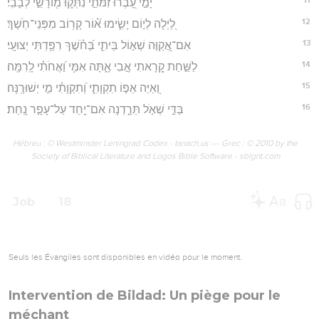
יָמַ֣י עָ֭בְרוּ זִמֹּתַ֣י נִתְּק֑וּ מ֖וֹרָשֵׁ֣י לְבָבִֽי׃
12
לַ֭יְלָה לְי֣וֹם יָשִׂ֑ימוּ א֝֗וֹר קָר֥וֹב מִפְּנֵי־חֹֽשֶׁךְ׃
13
אִם־אֲ֭קַוֶּה שְׁא֣וֹל בֵּיתִ֑י בַּ֝חֹ֗שֶׁךְ רִפַּ֥דְתִּי יְצוּעָֽי׃
14
לַשַּׁ֣חַת קָ֭רָאתִי אָ֣בִי אָ֑תָּה אִמִּ֥י וַ֝אֲחֹתִ֗י לָֽרִמָּֽה׃
15
וְ֭אַיֵּה אֵפ֣וֹ תִקְוָתִ֑י וְ֝תִקְוָתִ֗י מִ֣י יְשׁוּרֶֽנָּה׃
16
בַּדֵּ֣י שְׁאֹ֣ל תֵּרַ֑דְנָה אִם־יַ֖חַד עַל־עָפָ֣ר נָֽחַת׃
Hébreu : © Westminster Leningrad Codex - tanach.us --- Grec : © 2010 by the
Society of Biblical Literature and Logos Bible Software - sblgnt.com
Job
18
Seuls les Évangiles sont disponibles en vidéo pour le moment.
Intervention de Bildad: Un piège pour le
méchant