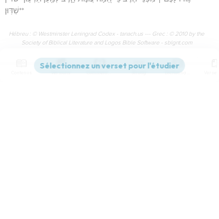
**שַׁדּֽוּן׃
Hébreu : © Westminster Leningrad Codex - tanach.us --- Grec : © 2010 by the
Society of Biblical Literature and Logos Bible Software - sblgnt.com
Contenus
Versions
Commentaires
Strong
Dictionnaire
Paramètres de lecture
Afficher les numéros de versets
Mode dyslexique
Désactivé
Simple
Coul
eur
Hébreu / Grec - Texte original
Police d'écriture