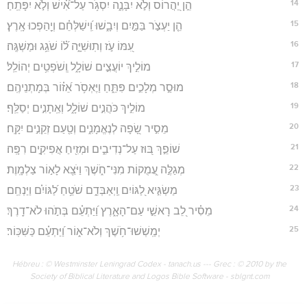
14
הֵ֣ן יַ֭הֲרוֹס וְלֹ֣א יִבָּנֶ֑ה יִסְגֹּ֥ר עַל־אִ֝֗ישׁ וְלֹ֣א יִפָּתֵֽחַ׃
15
הֵ֤ן יַעְצֹ֣ר בַּמַּ֣יִם וְיִבָ֑שׁוּ וִֽ֝ישַׁלְּחֵ֗ם וְיַ֖הַפְכוּ אָֽרֶץ׃
16
עִ֭מּוֹ עֹ֣ז וְתֽוּשִׁיָּ֑ה ל֝֗וֹ שֹׁגֵ֥ג וּמַשְׁגֶּֽה׃
17
מוֹלִ֣יךְ יוֹעֲצִ֣ים שׁוֹלָ֑ל וְֽשֹׁפְטִ֥ים יְהוֹלֵֽל׃
18
מוּסַ֣ר מְלָכִ֣ים פִּתֵּ֑חַ וַיֶּאְסֹ֥ר אֵ֝ז֗וֹר בְּמָתְנֵיהֶֽם׃
19
מוֹלִ֣יךְ כֹּהֲנִ֣ים שׁוֹלָ֑ל וְאֵֽתָנִ֣ים יְסַלֵּֽף׃
20
מֵסִ֣יר שָׂ֭פָה לְנֶאֱמָנִ֑ים וְטַ֖עַם זְקֵנִ֣ים יִקָּֽח׃
21
שׁוֹפֵ֣ךְ בּ֭וּז עַל־נְדִיבִ֑ים וּמְזִ֖יחַ אֲפִיקִ֣ים רִפָּֽה׃
22
מְגַלֶּ֣ה עֲ֭מֻקוֹת מִנִּי־חֹ֑שֶׁךְ וַיֹּצֵ֖א לָא֣וֹר צַלְמָֽוֶת׃
23
מַשְׂגִּ֣יא לַ֭גּוֹיִם וַֽיְאַבְּדֵ֑ם שֹׁטֵ֥חַ לַ֝גּוֹיִ֗ם וַיַּנְחֵֽם׃
24
מֵסִ֗יר לֵ֭ב רָאשֵׁ֣י עַם־הָאָ֑רֶץ וַ֝יַּתְעֵ֗ם בְּתֹ֣הוּ לֹא־דָֽרֶךְ׃
25
יְמַֽשְׁשׁוּ־חֹ֥שֶׁךְ וְלֹא־א֑וֹר וַ֝יַּתְעֵ֗ם כַּשִּׁכּֽוֹר׃
Hébreu : © Westminster Leningrad Codex - tanach.us --- Grec : © 2010 by the
Society of Biblical Literature and Logos Bible Software - sblgnt.com