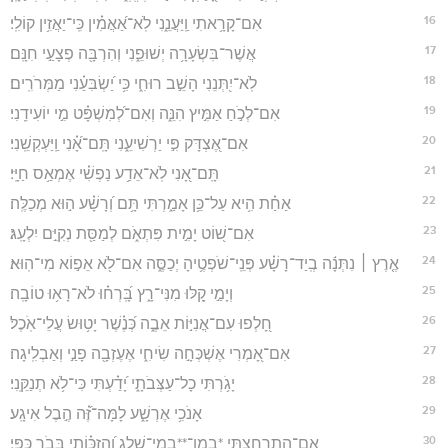
16
אִם־קָרָ֥אתִי וַֽיַּעֲנֵ֑נִי לֹֽא־אַ֝אֲמִ֗ין כִּֽי־יַאֲזִ֥ין קוֹלִֽי׃
17
אֲשֶׁר־בִּשְׂעָרָ֥ה יְשׁוּפֵ֑נִי וְהִרְבָּ֖ה פְצָעַ֣י חִנָּֽם׃
18
לֹֽא־יִ֭תְּנֵנִי הָשֵׁ֣ב רוּחִ֑י כִּ֥י יַ֝שְׂבִּעַ֗נִי מַמְּרֹרִֽים׃
19
אִם־לְכֹ֣חַ אַמִּ֣יץ הִנֵּ֑ה וְאִם־לְ֝מִשְׁפָּ֗ט מִ֣י יוֹעִידֵֽנִי׃
20
אִם־אֶ֭צְדָּק פִּ֣י יַרְשִׁיעֵ֑נִי תָּֽם־אָ֝֗נִי וַֽיַּעְקְשֵֽׁנִי׃
21
תָּֽם־אָ֭נִי לֹֽא־אֵדַ֥ע נַפְשִׁ֗י אֶמְאַ֥ס חַיָּֽי׃
22
אַחַ֗ת הִ֥יא עַל־כֵּ֥ן אָמַ֑רְתִּי תָּ֥ם וְ֝רָשָׁ֗ע ה֣וּא מְכַלֶּֽה׃
23
אִם־שׁ֭וֹט יָמִ֣ית פִּתְאֹ֑ם לְמַסַּ֖ת נְקִיִּ֣ם יִלְעָֽג׃
24
אֶ֤רֶץ ׀ נִתְּנָ֬ה בְֽיַד־רָשָׁ֗ע פְּנֵֽי־שֹׁפְטֶ֥יהָ יְכַסֶּ֑ה אִם־לֹ֖א אֵפ֣וֹא מִי־הֽוּא׃
25
וְיָמַ֣י קַ֭לּוּ מִנִּי־רָ֑ץ בָּֽ֝רְח֗וּ לֹא־רָא֥וּ טוֹבָֽה׃
26
חָ֭לְפוּ עִם־אֳנִיּ֣וֹת אֵבֶ֑ה כְּ֝נֶ֗שֶׁר יָט֥וּשׂ עֲלֵי־אֹֽכֶל׃
27
אִם־אָ֭מְרִי אֶשְׁכְּחָ֣ה שִׂיחִ֑י אֶעֶזְבָ֖ה פָנַ֣י וְאַבְלִֽיגָה׃
28
יָגֹ֥רְתִּי כָל־עַצְּבֹתָ֑י יָ֝דַ֗עְתִּי כִּי־לֹ֥א תְנַקֵּֽנִי׃
29
אָנֹכִ֥י אֶרְשָׁ֑ע לָמָּה־זֶּ֝֗ה הֶ֣בֶל אִיגָֽע׃
30
אִם־הִתְרָחַ֥צְתִּי *במו־**בְמֵי־שָׁ֑לֶג וַ֝הֲזִכּ֗וֹתִי בְּבֹ֣ר כַּפָּֽי׃