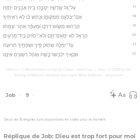
17
עַל־גַּ֭ל שָֽׁרָשָׁ֣יו יְסֻבָּ֑כוּ בֵּ֖ית אֲבָנִ֣ים יֶחֱזֶֽה׃
18
אִם־יְבַלְּעֶ֥נּוּ מִמְּקוֹמ֑וֹ וְכִ֥חֶשׁ בּ֝֗וֹ לֹ֣א רְאִיתִֽיךָ׃
19
הֶן־ה֭וּא מְשׂ֣וֹשׂ דַּרְכּ֑וֹ וּ֝מֵעָפָ֗ר אַחֵ֥ר יִצְמָֽחוּ׃
20
הֶן־אֵ֭ל לֹ֣א יִמְאַס־תָּ֑ם וְלֹֽא־יַ֝חֲזִ֗יק בְּיַד־מְרֵעִֽים׃
21
עַד־יְמַלֵּ֣ה שְׂח֣וֹק פִּ֑יךָ וּשְׂפָתֶ֥יךָ תְרוּעָֽה׃
22
שֹׂנְאֶ֥יךָ יִלְבְּשׁוּ־בֹ֑שֶׁת וְאֹ֖הֶל רְשָׁעִ֣ים אֵינֶֽנּוּ׃
Hébreu : © Westminster Leningrad Codex - tanach.us --- Grec : © 2010 by the
Society of Biblical Literature and Logos Bible Software - sblgnt.com
Job
9
Seuls les Évangiles sont disponibles en vidéo pour le moment.
Réplique de Job: Dieu est trop fort pour moi