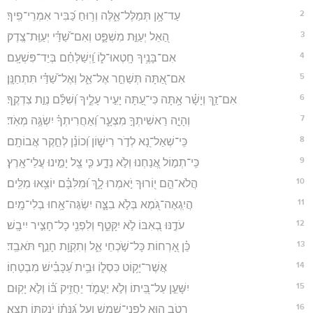
2
עַד־אָ֥ן תְּמַלֶּל־אֵ֑לֶּה וְר֥וּחַ כַּ֝בִּיר אִמְרֵי־פִֽיךָ׃
3
הַ֭אֵל יְעַוֵּ֣ת מִשְׁפָּ֑ט וְאִם־שַׁ֝דַּ֗י יְעַוֵּֽת־צֶֽדֶק׃
4
אִם־בָּנֶ֥יךָ חָֽטְאוּ־ל֑וֹ וַֽ֝יְשַׁלְּחֵ֗ם בְּיַד־פִּשְׁעָֽם׃
5
אִם־אַ֭תָּה תְּשַׁחֵ֣ר אֶל־אֵ֑ל וְאֶל־שַׁ֝דַּ֗י תִּתְחַנָּֽן׃
6
אִם־זַ֥ךְ וְיָשָׁ֗ר אָ֥תָּה כִּי־עַ֭תָּה יָעִ֣יר עָלֶ֑יךָ וְ֝שִׁלַּ֗ם נְוַ֣ת צִדְקֶֽךָ׃
7
וְהָיָ֣ה רֵאשִׁיתְךָ֣ מִצְעָ֑ר וְ֝אַחֲרִיתְךָ֗ יִשְׂגֶּ֥ה מְאֹֽד׃
8
כִּֽי־שְׁאַל־נָ֭א לְדֹ֣ר רִישׁ֑וֹן וְ֝כוֹנֵ֗ן לְחֵ֣קֶר אֲבוֹתָֽם׃
9
כִּֽי־תְמ֣וֹל אֲ֭נַחְנוּ וְלֹ֣א נֵדָ֑ע כִּ֤י צֵ֖ל יָמֵ֣ינוּ עֲלֵי־אָֽרֶץ׃
10
הֲלֹא־הֵ֣ם י֭וֹרוּךָ יֹ֣אמְרוּ לָ֑ךְ וּ֝מִלִּבָּ֗ם יוֹצִ֥אוּ מִלִּֽים׃
11
הֲיִֽגְאֶה־גֹּ֭מֶא בְּלֹ֣א בִצָּ֑ה יִשְׂגֶּה־אָ֥חוּ בְלִי־מָֽיִם׃
12
עֹדֶ֣נּוּ בְ֭אִבּוֹ לֹ֣א יִקָּטֵ֑ף וְלִפְנֵ֖י כָל־חָצִ֣יר יִיבָֽשׁ׃
13
כֵּ֗ן אָ֭רְחוֹת כָּל־שֹׁ֣כְחֵי אֵ֑ל וְתִקְוַ֖ת חָנֵ֣ף תֹּאבֵֽד׃
14
אֲשֶׁר־יָק֥וֹט כִּסְל֑וֹ וּבֵ֥ית עַ֝כָּבִ֗ישׁ מִבְטַחֽוֹ׃
15
יִשָּׁעֵ֣ן עַל־בֵּ֭יתוֹ וְלֹ֣א יַעֲמֹ֑ד יַחֲזִ֥יק בּ֝֗וֹ וְלֹ֣א יָקֽוּם׃
16
רָטֹ֣ב ה֭וּא לִפְנֵי־שָׁ֑מֶשׁ וְעַ֥ל גַּ֝נָּת֗וֹ יֹֽנַקְתּ֥וֹ תֵצֵֽא׃