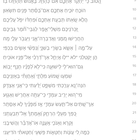
הֲ֭טוֹב כִּֽי־יַחְקֹ֣ר אֶתְכֶ֑ם אִם־כְּהָתֵ֥ל בֶּ֝אֱנ֗וֹשׁ תְּהָתֵ֥לּוּ בֽוֹ׃
10
הוֹכֵ֣חַ יוֹכִ֣יחַ אֶתְכֶ֑ם אִם־בַּ֝סֵּ֗תֶר פָּנִ֥ים תִּשָּׂאֽוּן׃
11
הֲלֹ֣א שְׂ֭אֵתוֹ תְּבַעֵ֣ת אֶתְכֶ֑ם וּ֝פַחְדּ֗וֹ יִפֹּ֥ל עֲלֵיכֶֽם׃
12
זִֽ֭כְרֹנֵיכֶם מִשְׁלֵי־אֵ֑פֶר לְגַבֵּי־חֹ֝֗מֶר גַּבֵּיכֶֽם׃
13
הַחֲרִ֣ישׁוּ מִ֭מֶּנִּי וַאֲדַבְּרָה־אָ֑נִי וְיַעֲבֹ֖ר עָלַ֣י מָֽה׃
14
עַל־מָ֤ה ׀ אֶשָּׂ֣א בְשָׂרִ֣י בְשִׁנָּ֑י וְ֝נַפְשִׁ֗י אָשִׂ֥ים בְּכַפִּֽי׃
15
הֵ֣ן יִ֭קְטְלֵנִי *לא **ל֣וֹ אֲיַחֵ֑ל אַךְ־דְּ֝רָכַ֗י אֶל־פָּנָ֥יו אוֹכִֽיחַ׃
16
גַּם־הוּא־לִ֥י לִֽישׁוּעָ֑ה כִּי־לֹ֥א לְ֝פָנָ֗יו חָנֵ֥ף יָבֽוֹא׃
17
שִׁמְע֣וּ שָׁ֭מוֹעַ מִלָּתִ֑י וְ֝אַֽחֲוָתִ֗י בְּאָזְנֵיכֶֽם׃
18
הִנֵּה־נָ֭א עָרַ֣כְתִּי מִשְׁפָּ֑ט יָ֝דַ֗עְתִּי כִּֽי־אֲנִ֥י אֶצְדָּֽק׃
19
מִי־ה֭וּא יָרִ֣יב עִמָּדִ֑י כִּֽי־עַתָּ֖ה אַחֲרִ֣ישׁ וְאֶגְוָֽע׃
20
אַךְ־שְׁ֭תַּיִם אַל־תַּ֣עַשׂ עִמָּדִ֑י אָ֥ז מִ֝פָּנֶ֗יךָ לֹ֣א אֶסָּתֵֽר׃
21
כַּ֭פְּךָ מֵעָלַ֣י הַרְחַ֑ק וְ֝אֵ֥מָתְךָ֗ אַֽל־תְּבַעֲתַֽנִּי׃
22
וּ֭קְרָא וְאָנֹכִ֣י אֶֽעֱנֶ֑ה אֽוֹ־אֲ֝דַבֵּ֗ר וַהֲשִׁיבֵֽנִי׃
23
כַּמָּ֣ה לִ֭י עֲוֺנ֣וֹת וְחַטָּא֑וֹת פִּֽשְׁעִ֥י וְ֝חַטָּאתִ֗י הֹדִיעֵֽנִי׃