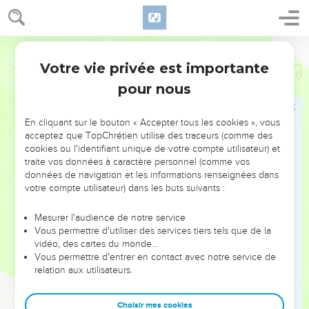
Votre vie privée est importante
Job
7
pour nous
NE MANQUEZ PAS L’ÉVÉNEMENT
En cliquant sur le bouton « Accepter tous les cookies », vous
DE L’ANNÉE !
acceptez que TopChrétien utilise des traceurs (comme des
cookies ou l'identifiant unique de votre compte utilisateur) et
ET SI LEURS ERREURS POUVAIENT VOUS ÉVITER LES
traite vos données à caractère personnel (comme vos
VOTRES ?
données de navigation et les informations renseignées dans
votre compte utilisateur) dans les buts suivants :
On admire souvent les leaders pour leurs réussites, leur impact,
leur foi ou leur vision. Mais on voit moins les doutes, les erreurs
Mesurer l'audience de notre service
Vous permettre d'utiliser des services tiers tels que de la
et les saisons difficiles qu'ils ont traversés, alors même que ce
vidéo, des cartes du monde…
sont elles qui les ont façonnés.
Vous permettre d'entrer en contact avec notre service de
relation aux utilisateurs.
Dans cette conférence, leaders, entrepreneurs, et responsables
reviennent sur les erreurs marquantes de leur parcours et les
clés pour avancer avec plus de sagesse afin que leurs erreurs
Choisir mes cookies