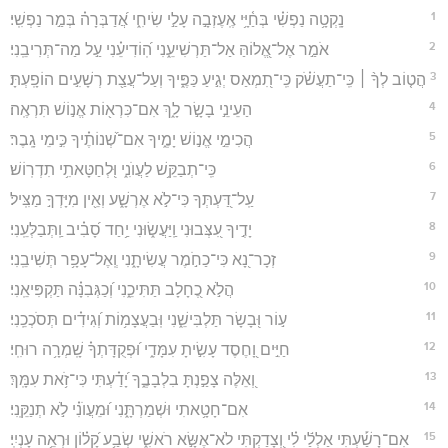
1
נָֽקְטָ֥ה נַפְשִׁ֗י בְּחַ֫יָּ֥י אֶֽעֶזְבָ֣ה עָלַ֣י שִׂיחִ֑י אֲ֝דַבְּרָה֗ בְּמַ֣ר נַפְשִֽׁי׃
2
אֹמַ֣ר אֶל־אֱ֭לוֹהַּ אַל־תַּרְשִׁיעֵ֑נִי הֽ֝וֹדִיעֵ֗נִי עַ֣ל מַה־תְּרִיבֵֽנִי׃
3
הֲט֤וֹב לְךָ֨ ׀ כִּֽי־תַעֲשֹׁ֗ק כִּֽי־תִ֭מְאַס יְגִ֣יעַ כַּפֶּ֑יךָ וְעַל־עֲצַ֖ת רְשָׁעִ֣ים הוֹפָֽעְתָּ׃
4
הַעֵינֵ֣י בָשָׂ֣ר לָ֑ךְ אִם־כִּרְא֖וֹת אֱנ֣וֹשׁ תִּרְאֶֽה׃
5
הֲכִימֵ֣י אֱנ֣וֹשׁ יָמֶ֑יךָ אִם־שְׁ֝נוֹתֶ֗יךָ כִּ֣ימֵי גָֽבֶר׃
6
כִּֽי־תְבַקֵּ֥שׁ לַעֲוֺנִ֑י וּ֭לְחַטָּאתִ֥י תִדְרֽוֹשׁ׃
7
עַֽל־דַּ֭עְתְּךָ כִּי־לֹ֣א אֶרְשָׁ֑ע וְאֵ֖ין מִיָּדְךָ֣ מַצִּֽיל׃
8
יָדֶ֣יךָ עִ֭צְּבוּנִי וַֽיַּעֲשׂ֑וּנִי יַ֥חַד סָ֝בִ֗יב וַֽתְּבַלְּעֵֽנִי׃
9
זְכָר־נָ֭א כִּי־כַחֹ֣מֶר עֲשִׂיתָ֑נִי וְֽאֶל־עָפָ֥ר תְּשִׁיבֵֽנִי׃
10
הֲלֹ֣א כֶ֭חָלָב תַּתִּיכֵ֑נִי וְ֝כַגְּבִנָּ֗ה תַּקְפִּיאֵֽנִי׃
11
ע֣וֹר וּ֭בָשָׂר תַּלְבִּישֵׁ֑נִי וּֽבַעֲצָמ֥וֹת וְ֝גִידִ֗ים תְּסֹכְכֵֽנִי׃
12
חַיִּ֣ים וָ֭חֶסֶד עָשִׂ֣יתָ עִמָּדִ֑י וּ֝פְקֻדָּתְךָ֗ שָֽׁמְרָ֥ה רוּחִֽי׃
13
וְ֭אֵלֶּה צָפַ֣נְתָּ בִלְבָבֶ֑ךָ יָ֝דַ֗עְתִּי כִּי־זֹ֥את עִמָּֽךְ׃
14
אִם־חָטָ֥אתִי וּשְׁמַרְתָּ֑נִי וּ֝מֵעֲוֺנִ֗י לֹ֣א תְנַקֵּֽנִי׃
15
אִם־רָשַׁ֡עְתִּי אַלְלַ֬י לִ֗י וְ֭צָדַקְתִּי לֹא־אֶשָּׂ֣א רֹאשִׁ֑י שְׂבַ֥ע קָ֝ל֗וֹן וּרְאֵ֥ה עָנְיִֽי׃