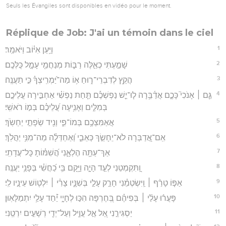
Seuls les Évangiles sont disponibles en vidéo pour le moment.
Réplique de Job: J'ai un témoin dans le ciel
1
וַיַּ֥עַן אִיּ֗וֹב וַיֹּאמַֽר׃
2
שָׁמַ֣עְתִּי כְאֵ֣לֶּה רַבּ֑וֹת מְנַחֲמֵ֖י עָמָ֣ל כֻּלְּכֶֽם׃
3
הֲקֵ֥ץ לְדִבְרֵי־ר֑וּחַ א֥וֹ מַה־יַּ֝מְרִֽיצְךָ֗ כִּ֣י תַעֲנֶֽה׃
4
גַּ֤ם ׀ אָנֹכִי֮ כָּכֶ֪ם אֲדַ֫בֵּ֥רָה ל֤וּ־יֵ֪שׁ נַפְשְׁכֶ֡ם תַּ֤חַת נַפְשִׁ֗י אַחְבִּ֣ירָה עֲלֵיכֶ֣ם
בְּמִלִּ֑ים וְאָנִ֥יעָה עֲ֝לֵיכֶ֗ם בְּמ֣וֹ רֹאשִֽׁי׃
5
אֲאַמִּצְכֶ֥ם בְּמוֹ־פִ֑י וְנִ֖יד שְׂפָתַ֣י יַחְשֹֽׂךְ׃
6
אִֽם־אֲ֭דַבְּרָה לֹא־יֵחָשֵׂ֣ךְ כְּאֵבִ֑י וְ֝אַחְדְּלָ֗ה מַה־מִנִּ֥י יַהֲלֹֽךְ׃
7
אַךְ־עַתָּ֥ה הֶלְאָ֑נִי הֲ֝שִׁמּ֗וֹתָ כָּל־עֲדָתִֽי׃
8
וַֽ֭תִּקְמְטֵנִי לְעֵ֣ד הָיָ֑ה וַיָּ֥קָם בִּ֥י כַ֝חֲשִׁ֗י בְּפָנַ֥י יַעֲנֶֽה׃
9
אַפּ֤וֹ טָרַ֨ף ׀ וַֽיִּשְׂטְמֵ֗נִי חָרַ֣ק עָלַ֣י בְּשִׁנָּ֑יו צָרִ֓י ׀ יִלְט֖וֹשׁ עֵינָ֣יו לִֽי׃
10
פָּעֲר֬וּ עָלַ֨י ׀ בְּפִיהֶ֗ם בְּ֭חֶרְפָּה הִכּ֣וּ לְחָיָ֑י יַ֝֗חַד עָלַ֥י יִתְמַלָּאֽוּן׃
11
יַסְגִּירֵ֣נִי אֵ֭ל אֶ֣ל עֲוִ֑יל וְעַל־יְדֵ֖י רְשָׁעִ֣ים יִרְטֵֽנִי׃