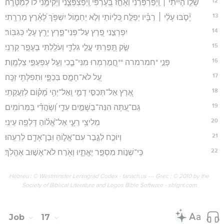
12
שָׁ֘לֵ֤ו הָיִ֨יתִי ׀ וַֽיְפַרְפְּרֵ֗נִי וְאָחַ֣ז בְּ֭עָרְפִּי וַֽיְפַצְפְּצֵ֑נִי וַיְקִימֵ֥נִי ל֝֗וֹ לְמַטָּרָֽה׃
13
יָ֘סֹ֤בּוּ עָלַ֨י ׀ רַבָּ֗יו יְפַלַּ֣ח כִּ֭לְיוֹתַי וְלֹ֣א יַחְמ֑וֹל יִשְׁפֹּ֥ךְ לָ֝אָ֗רֶץ מְרֵרָֽתִי׃
14
יִפְרְצֵ֣נִי פֶ֭רֶץ עַל־פְּנֵי־פָ֑רֶץ יָרֻ֖ץ עָלַ֣י כְּגִבּֽוֹר׃
15
שַׂ֣ק תָּ֭פַרְתִּי עֲלֵ֣י גִלְדִּ֑י וְעֹלַ֖לְתִּי בֶעָפָ֣ר קַרְנִֽי׃
16
פָּנַ֣י *חמרמרה **חֳ֭מַרְמְרוּ מִנִּי־בֶ֑כִי וְעַ֖ל עַפְעַפַּ֣י צַלְמָֽוֶת׃
17
עַ֭ל לֹא־חָמָ֣ס בְּכַפָּ֑י וּֽתְפִלָּתִ֥י זַכָּֽה׃
18
אֶ֭רֶץ אַל־תְּכַסִּ֣י דָמִ֑י וְֽאַל־יְהִ֥י מָ֝ק֗וֹם לְזַעֲקָתִֽי׃
19
גַּם־עַ֭תָּה הִנֵּה־בַשָּׁמַ֣יִם עֵדִ֑י וְ֝שָׂהֲדִ֗י בַּמְּרוֹמִֽים׃
20
מְלִיצַ֥י רֵעָ֑י אֶל־אֱ֝ל֗וֹהַ דָּלְפָ֥ה עֵינִֽי׃
21
וְיוֹכַ֣ח לְגֶ֣בֶר עִם־אֱל֑וֹהַּ וּֽבֶן־אָדָ֥ם לְרֵעֵֽהוּ׃
22
כִּֽי־שְׁנ֣וֹת מִסְפָּ֣ר יֶאֱתָ֑יוּ וְאֹ֖רַח לֹא־אָשׁ֣וּב אֶהֱלֹֽךְ׃
Hébreu : © Westminster Leningrad Codex - tanach.us --- Grec : © 2010 by the
Society of Biblical Literature and Logos Bible Software - sblgnt.com
Job
17