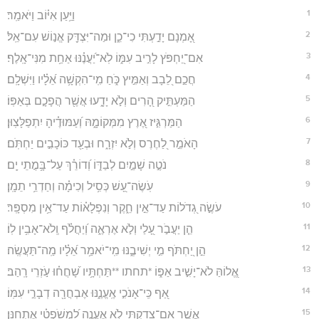
1
וַיַּ֥עַן אִיּ֗וֹב וַיֹּאמַֽר׃
2
אָ֭מְנָם יָדַ֣עְתִּי כִי־כֵ֑ן וּמַה־יִּצְדַּ֖ק אֱנ֣וֹשׁ עִם־אֵֽל׃
3
אִם־יַ֭חְפֹּץ לָרִ֣יב עִמּ֑וֹ לֹֽא־יַ֝עֲנֶ֗נּוּ אַחַ֥ת מִנִּי־אָֽלֶף׃
4
חֲכַ֣ם לֵ֭בָב וְאַמִּ֣יץ כֹּ֑חַ מִֽי־הִקְשָׁ֥ה אֵ֝לָ֗יו וַיִּשְׁלָֽם׃
5
הַמַּעְתִּ֣יק הָ֭רִים וְלֹ֣א יָדָ֑עוּ אֲשֶׁ֖ר הֲפָכָ֣ם בְּאַפּֽוֹ׃
6
הַמַּרְגִּ֣יז אֶ֭רֶץ מִמְּקוֹמָ֑הּ וְ֝עַמּוּדֶ֗יהָ יִתְפַלָּצֽוּן׃
7
הָאֹמֵ֣ר לַ֭חֶרֶס וְלֹ֣א יִזְרָ֑ח וּבְעַ֖ד כּוֹכָבִ֣ים יַחְתֹּֽם׃
8
נֹטֶ֣ה שָׁמַ֣יִם לְבַדּ֑וֹ וְ֝דוֹרֵ֗ךְ עַל־בָּ֥מֳתֵי יָֽם׃
9
עֹֽשֶׂה־עָ֭שׁ כְּסִ֥יל וְכִימָ֗ה וְחַדְרֵ֥י תֵמָֽן׃
10
עֹשֶׂ֣ה גְ֭דֹלוֹת עַד־אֵ֣ין חֵ֑קֶר וְנִפְלָא֗וֹת עַד־אֵ֥ין מִסְפָּֽר׃
11
הֵ֤ן יַעֲבֹ֣ר עָ֭לַי וְלֹ֣א אֶרְאֶ֑ה וְ֝יַחֲלֹ֗ף וְֽלֹא־אָבִ֥ין לֽוֹ׃
12
הֵ֣ן יַ֭חְתֹּף מִ֣י יְשִׁיבֶ֑נּוּ מִֽי־יֹאמַ֥ר אֵ֝לָ֗יו מַֽה־תַּעֲשֶֽׂה׃
13
אֱ֭לוֹהַּ לֹא־יָשִׁ֣יב אַפּ֑וֹ *תחתו **תַּחְתָּ֥יו שָׁ֝חֲח֗וּ עֹ֣זְרֵי רָֽהַב׃
14
אַ֭ף כִּֽי־אָנֹכִ֣י אֶֽעֱנֶ֑נּוּ אֶבְחֲרָ֖ה דְבָרַ֣י עִמּֽוֹ׃
15
אֲשֶׁ֣ר אִם־צָ֭דַקְתִּי לֹ֣א אֶעֱנֶ֑ה לִ֝מְשֹׁפְטִ֗י אֶתְחַנָּֽן׃