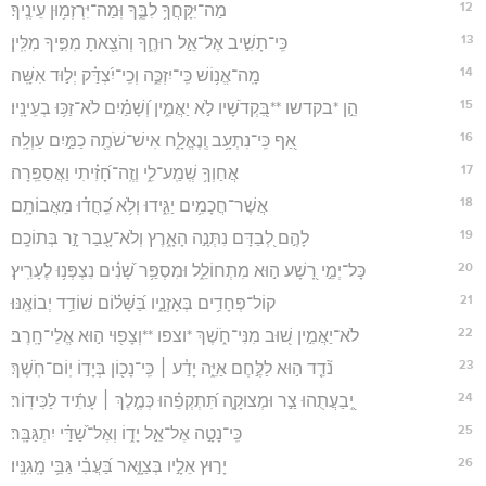
12
מַה־יִּקָּחֲךָ֥ לִבֶּ֑ךָ וּֽמַה־יִּרְזְמ֥וּן עֵינֶֽיךָ׃
13
כִּֽי־תָשִׁ֣יב אֶל־אֵ֣ל רוּחֶ֑ךָ וְהֹצֵ֖אתָ מִפִּ֣יךָ מִלִּֽין׃
14
מָֽה־אֱנ֥וֹשׁ כִּֽי־יִזְכֶּ֑ה וְכִֽי־יִ֝צְדַּ֗ק יְל֣וּד אִשָּֽׁה׃
15
הֵ֣ן *בקדשו **בִּ֭קְדֹשָׁיו לֹ֣א יַאֲמִ֑ין וְ֝שָׁמַ֗יִם לֹא־זַכּ֥וּ בְעֵינָֽיו׃
16
אַ֭ף כִּֽי־נִתְעָ֥ב וְֽנֶאֱלָ֑ח אִישׁ־שֹׁתֶ֖ה כַמַּ֣יִם עַוְלָֽה׃
17
אֲחַוְךָ֥ שְֽׁמַֽע־לִ֑י וְזֶֽה־חָ֝זִ֗יתִי וַאֲסַפֵּֽרָה׃
18
אֲשֶׁר־חֲכָמִ֥ים יַגִּ֑ידוּ וְלֹ֥א כִֽ֝חֲד֗וּ מֵאֲבוֹתָֽם׃
19
לָהֶ֣ם לְ֭בַדָּם נִתְּנָ֣ה הָאָ֑רֶץ וְלֹא־עָ֖בַר זָ֣ר בְּתוֹכָֽם׃
20
כָּל־יְמֵ֣י רָ֭שָׁע ה֣וּא מִתְחוֹלֵ֑ל וּמִסְפַּ֥ר שָׁ֝נִ֗ים נִצְפְּנ֥וּ לֶעָרִֽיץ׃
21
קוֹל־פְּחָדִ֥ים בְּאָזְנָ֑יו בַּ֝שָּׁל֗וֹם שׁוֹדֵ֥ד יְבוֹאֶֽנּוּ׃
22
לֹא־יַאֲמִ֣ין שׁ֭וּב מִנִּי־חֹ֑שֶׁךְ *וצפו **וְצָפ֖וּי ה֣וּא אֱלֵי־חָֽרֶב׃
23
נֹ֘דֵ֤ד ה֣וּא לַלֶּ֣חֶם אַיֵּ֑ה יָדַ֓ע ׀ כִּֽי־נָכ֖וֹן בְּיָד֣וֹ יֽוֹם־חֹֽשֶׁךְ׃
24
יְֽ֭בַעֲתֻהוּ צַ֣ר וּמְצוּקָ֑ה תִּ֝תְקְפֵ֗הוּ כְּמֶ֤לֶךְ ׀ עָתִ֬יד לַכִּידֽוֹר׃
25
כִּֽי־נָטָ֣ה אֶל־אֵ֣ל יָד֑וֹ וְאֶל־שַׁ֝דַּ֗י יִתְגַּבָּֽר׃
26
יָר֣וּץ אֵלָ֣יו בְּצַוָּ֑אר בַּ֝עֲבִ֗י גַּבֵּ֥י מָֽגִנָּֽיו׃