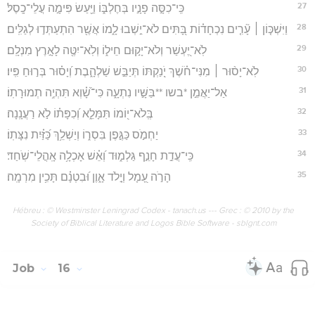
27
כִּֽי־כִסָּ֣ה פָנָ֣יו בְּחֶלְבּ֑וֹ וַיַּ֖עַשׂ פִּימָ֣ה עֲלֵי־כָֽסֶל׃
28
וַיִּשְׁכּ֤וֹן ׀ עָ֘רִ֤ים נִכְחָד֗וֹת בָּ֭תִּים לֹא־יֵ֣שְׁבוּ לָ֑מוֹ אֲשֶׁ֖ר הִתְעַתְּד֣וּ לְגַלִּֽים׃
29
לֹֽא־יֶ֭עְשַׁר וְלֹא־יָק֣וּם חֵיל֑וֹ וְלֹֽא־יִטֶּ֖ה לָאָ֣רֶץ מִנְלָֽם׃
30
לֹֽא־יָס֨וּר ׀ מִנִּי־חֹ֗שֶׁךְ יֹֽ֭נַקְתּוֹ תְּיַבֵּ֣שׁ שַׁלְהָ֑בֶת וְ֝יָס֗וּר בְּר֣וּחַ פִּֽיו׃
31
אַל־יַאֲמֵ֣ן *בשו **בַּשָּׁ֣יו נִתְעָ֑ה כִּי־שָׁ֝֗וְא תִּהְיֶ֥ה תְמוּרָתֽוֹ׃
32
בְּֽלֹא־י֭וֹמוֹ תִּמָּלֵ֑א וְ֝כִפָּת֗וֹ לֹ֣א רַעֲנָֽנָה׃
33
יַחְמֹ֣ס כַּגֶּ֣פֶן בִּסְר֑וֹ וְיַשְׁלֵ֥ךְ כַּ֝זַּ֗יִת נִצָּתֽוֹ׃
34
כִּֽי־עֲדַ֣ת חָנֵ֣ף גַּלְמ֑וּד וְ֝אֵ֗שׁ אָכְלָ֥ה אָֽהֳלֵי־שֹֽׁחַד׃
35
הָרֹ֣ה עָ֭מָל וְיָ֣לֹד אָ֑וֶן וּ֝בִטְנָ֗ם תָּכִ֥ין מִרְמָֽה׃
Hébreu : © Westminster Leningrad Codex - tanach.us --- Grec : © 2010 by the
Society of Biblical Literature and Logos Bible Software - sblgnt.com
Job
16