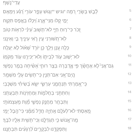
עֲדֵי־נָֽשֶׁף׃
5
לָ֘בַ֤שׁ בְּשָׂרִ֣י רִ֭מָּה *וגיש **וְג֣וּשׁ עָפָ֑ר עוֹרִ֥י רָ֝גַ֗ע וַיִּמָּאֵֽס׃
6
יָמַ֣י קַ֭לּוּ מִנִּי־אָ֑רֶג וַ֝יִּכְל֗וּ בְּאֶ֣פֶס תִּקְוָֽה׃
7
זְ֭כֹר כִּי־ר֣וּחַ חַיָּ֑י לֹא־תָשׁ֥וּב עֵ֝ינִ֗י לִרְא֥וֹת טֽוֹב׃
8
לֹֽא־תְ֭שׁוּרֵנִי עֵ֣ין רֹ֑אִי עֵינֶ֖יךָ בִּ֣י וְאֵינֶֽנִּי׃
9
כָּלָ֣ה עָ֭נָן וַיֵּלַ֑ךְ כֵּ֥ן יוֹרֵ֥ד שְׁ֝א֗וֹל לֹ֣א יַעֲלֶֽה׃
10
לֹא־יָשׁ֣וּב ע֣וֹד לְבֵית֑וֹ וְלֹא־יַכִּירֶ֖נּוּ ע֣וֹד מְקֹמֽוֹ׃
11
גַּם־אֲנִי֮ לֹ֤א אֶחֱשָׂ֫ךְ פִּ֥י אֲ‍ֽ֭דַבְּרָה בְּצַ֣ר רוּחִ֑י אָ֝שִׂ֗יחָה בְּמַ֣ר נַפְשִֽׁי׃
12
הֲ‍ֽיָם־אָ֭נִי אִם־תַּנִּ֑ין כִּֽי־תָשִׂ֖ים עָלַ֣י מִשְׁמָֽר׃
13
כִּֽי־אָ֭מַרְתִּי תְּנַחֲמֵ֣נִי עַרְשִׂ֑י יִשָּׂ֥א בְ֝שִׂיחִ֗י מִשְׁכָּבִֽי׃
14
וְחִתַּתַּ֥נִי בַחֲלֹמ֑וֹת וּֽמֵחֶזְיֹנ֥וֹת תְּבַעֲתַֽנִּי׃
15
וַתִּבְחַ֣ר מַחֲנָ֣ק נַפְשִׁ֑י מָ֝֗וֶת מֵֽעַצְמוֹתָֽי׃
16
מָ֭אַסְתִּי לֹא־לְעֹלָ֣ם אֶֽחְיֶ֑ה חֲדַ֥ל מִ֝מֶּ֗נִּי כִּי־הֶ֥בֶל יָמָֽי׃
17
מָֽה־אֱ֭נוֹשׁ כִּ֣י תְגַדְּלֶ֑נּוּ וְכִי־תָשִׁ֖ית אֵלָ֣יו לִבֶּֽךָ׃
18
וַתִּפְקְדֶ֥נּוּ לִבְקָרִ֑ים לִ֝רְגָעִ֗ים תִּבְחָנֶֽנּוּ׃