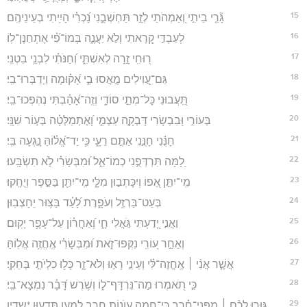
15
גָּ֘רֵ֤י בֵיתִ֣י וְ֭אַמְהֹתַי לְזָ֣ר תַּחְשְׁבֻ֑נִי נָ֝כְרִ֗י הָיִ֥יתִי בְעֵינֵיהֶֽם׃
16
לְעַבְדִּ֣י קָ֭רָאתִי וְלֹ֣א יַעֲנֶ֑ה בְּמוֹ־פִ֝֗י אֶתְחַנֶּן־לֽוֹ׃
17
ר֭וּחִֽי זָ֣רָה לְאִשְׁתִּ֑י וְ֝חַנֹּתִ֗י לִבְנֵ֥י בִטְנִֽי׃
18
גַּם־עֲ֭וִילִים מָ֣אֲסוּ בִ֑י אָ֝ק֗וּמָה וַיְדַבְּרוּ־בִֽי׃
19
תִּֽ֭עֲבוּנִי כָּל־מְתֵ֣י סוֹדִ֑י וְזֶֽה־אָ֝הַ֗בְתִּי נֶהְפְּכוּ־בִֽי׃
20
בְּעוֹרִ֣י וּ֭בִבְשָׂרִי דָּבְקָ֣ה עַצְמִ֑י וָ֝אֶתְמַלְּטָ֗ה בְּע֣וֹר שִׁנָּֽי׃
21
חָנֻּ֬נִי חָנֻּ֣נִי אַתֶּ֣ם רֵעָ֑י כִּ֥י יַד־אֱ֝ל֗וֹהַּ נָ֣גְעָה בִּֽי׃
22
לָ֭מָּה תִּרְדְּפֻ֣נִי כְמוֹ־אֵ֑ל וּ֝מִבְּשָׂרִ֗י לֹ֣א תִשְׂבָּֽעוּ׃
23
מִֽי־יִתֵּ֣ן אֵ֭פוֹ וְיִכָּתְב֣וּן מִלָּ֑י מִֽי־יִתֵּ֖ן בַּסֵּ֣פֶר וְיֻחָֽקוּ׃
24
בְּעֵט־בַּרְזֶ֥ל וְעֹפָ֑רֶת לָ֝עַ֗ד בַּצּ֥וּר יֵחָצְבֽוּן׃
25
וַאֲנִ֣י יָ֭דַעְתִּי גֹּ֣אֲלִי חָ֑י וְ֝אַחֲר֗וֹן עַל־עָפָ֥ר יָקֽוּם׃
26
וְאַחַ֣ר ע֭וֹרִֽי נִקְּפוּ־זֹ֑את וּ֝מִבְּשָׂרִ֗י אֶֽחֱזֶ֥ה אֱלֽוֹהַּ׃
27
אֲשֶׁ֤ר אֲנִ֨י ׀ אֶֽחֱזֶה־לִּ֗י וְעֵינַ֣י רָא֣וּ וְלֹא־זָ֑ר כָּל֖וּ כִלְיֹתַ֣י בְּחֵקִֽי׃
28
כִּ֣י תֹ֭אמְרוּ מַה־נִּרְדָּף־ל֑וֹ וְשֹׁ֥רֶשׁ דָּ֝בָ֗ר נִמְצָא־בִֽי׃
29
גּ֤וּרוּ לָכֶ֨ם ׀ מִפְּנֵי־חֶ֗רֶב כִּֽי־חֵ֭מָה עֲוֺנ֣וֹת חָ֑רֶב לְמַ֖עַן תֵּדְע֣וּן *שדין