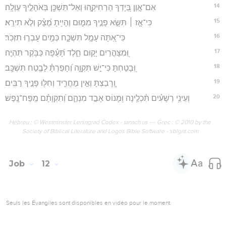
14
אִם־אָ֣וֶן בְּ֭יָדְךָ הַרְחִיקֵ֑הוּ וְאַל־תַּשְׁכֵּ֖ן בְּאֹהָלֶ֣יךָ עַוְלָֽה׃
15
כִּי־אָ֤ז ׀ תִּשָּׂ֣א פָנֶ֣יךָ מִמּ֑וּם וְהָיִ֥יתָ מֻ֝צָ֗ק וְלֹ֣א תִירָֽא׃
16
כִּי־אַ֭תָּה עָמָ֣ל תִּשְׁכָּ֑ח כְּמַ֖יִם עָבְר֣וּ תִזְכֹּֽר׃
17
וּֽ֭מִצָּהֳרַיִם יָק֣וּם חָ֑לֶד תָּ֝עֻ֗פָה כַּבֹּ֥קֶר תִּהְיֶֽה׃
18
וּֽ֭בָטַחְתָּ כִּי־יֵ֣שׁ תִּקְוָ֑ה וְ֝חָפַרְתָּ֗ לָבֶ֥טַח תִּשְׁכָּֽב׃
19
וְֽ֭רָבַצְתָּ וְאֵ֣ין מַחֲרִ֑יד וְחִלּ֖וּ פָנֶ֣יךָ רַבִּֽים׃
20
וְעֵינֵ֥י רְשָׁעִ֗ים תִּ֫כְלֶ֥ינָה וּ֭מָנוֹס אָבַ֣ד מִנְהֶ֑ם וְ֝תִקְוָתָ֗ם מַֽפַּח־נָֽפֶשׁ׃
Hébreu : © Westminster Leningrad Codex - tanach.us --- Grec : © 2010 by the
Society of Biblical Literature and Logos Bible Software - sblgnt.com
Job
12
Seuls les Évangiles sont disponibles en vidéo pour le moment.