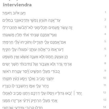
interviendra
1
וַיַּ֥עַן אִיּ֗וֹב וַיֹּאמַֽר׃
2
עַד־אָ֭נָה תּוֹגְי֣וּן נַפְשִׁ֑י וּֽתְדַכְּאוּנַ֥נִי בְמִלִּֽים׃
3
זֶ֤ה עֶ֣שֶׂר פְּ֭עָמִים תַּכְלִימ֑וּנִי לֹֽא־תֵ֝בֹ֗שׁוּ תַּהְכְּרוּ־לִֽי׃
4
וְאַף־אָמְנָ֥ם שָׁגִ֑יתִי אִ֝תִּ֗י תָּלִ֥ין מְשׁוּגָתִֽי׃
5
אִם־אָ֭מְנָם עָלַ֣י תַּגְדִּ֑ילוּ וְתוֹכִ֥יחוּ עָ֝לַ֗י חֶרְפָּתִּֽי׃
6
דְּֽעוּ־אֵ֭פוֹ כִּי־אֱל֣וֹהַּ עִוְּתָ֑נִי וּ֝מְצוּד֗וֹ עָלַ֥י הִקִּֽיף׃
7
הֵ֤ן אֶצְעַ֣ק חָ֭מָס וְלֹ֣א אֵעָנֶ֑ה אֲ֝שַׁוַּ֗ע וְאֵ֣ין מִשְׁפָּֽט׃
8
אָרְחִ֣י גָ֭דַר וְלֹ֣א אֶעֱב֑וֹר וְעַ֥ל נְ֝תִיבוֹתַ֗י חֹ֣שֶׁךְ יָשִֽׂים׃
9
כְּ֭בוֹדִי מֵעָלַ֣י הִפְשִׁ֑יט וַ֝יָּ֗סַר עֲטֶ֣רֶת רֹאשִֽׁי׃
10
יִתְּצֵ֣נִי סָ֭בִיב וָאֵלַ֑ךְ וַיַּסַּ֥ע כָּ֝עֵ֗ץ תִּקְוָתִֽי׃
11
וַיַּ֣חַר עָלַ֣י אַפּ֑וֹ וַיַּחְשְׁבֵ֖נִי ל֣וֹ כְצָרָֽיו׃
12
יַ֤חַד ׀ יָ֘בֹ֤אוּ גְדוּדָ֗יו וַיָּסֹ֣לּוּ עָלַ֣י דַּרְכָּ֑ם וַיַּחֲנ֖וּ סָבִ֣יב לְאָהֳלִֽי׃
13
אַ֭חַי מֵעָלַ֣י הִרְחִ֑יק וְ֝יֹדְעַ֗י אַךְ־זָ֥רוּ מִמֶּֽנִּי׃
14
חָדְל֥וּ קְרוֹבָ֑י וּֽמְיֻדָּעַ֥י שְׁכֵחֽוּנִי׃