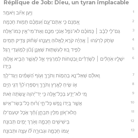
Réplique de Job: Dieu, un tyran implacable
1
וַיַּ֥עַן אִיּ֗וֹב וַיֹּאמַֽר׃
2
אָ֭מְנָם כִּ֣י אַתֶּם־עָ֑ם וְ֝עִמָּכֶ֗ם תָּמ֥וּת חָכְמָֽה׃
3
גַּם־לִ֤י לֵבָ֨ב ׀ כְּֽמוֹכֶ֗ם לֹא־נֹפֵ֣ל אָנֹכִ֣י מִכֶּ֑ם וְאֶת־מִי־אֵ֥ין כְּמוֹ־אֵֽלֶּה׃
4
שְׂחֹ֤ק לְרֵעֵ֨הוּ ׀ אֶֽהְיֶ֗ה קֹרֵ֣א לֶ֭אֱלוֹהַּ וַֽיַּעֲנֵ֑הוּ שְׂ֝ח֗וֹק צַדִּ֥יק תָּמִֽים׃
5
לַפִּ֣יד בּ֭וּז לְעַשְׁתּ֣וּת שַׁאֲנָ֑ן נָ֝כ֗וֹן לְמ֣וֹעֲדֵי רָֽגֶל׃
6
יִשְׁלָ֤יוּ אֹֽהָלִ֨ים ׀ לְשֹׁ֥דְדִ֗ים וּֽ֭בַטֻּחוֹת לְמַרְגִּ֣יזֵי אֵ֑ל לַאֲשֶׁ֤ר הֵבִ֖יא אֱל֣וֹהַּ
בְּיָדֽוֹ׃
7
וְֽאוּלָ֗ם שְׁאַל־נָ֣א בְהֵמ֣וֹת וְתֹרֶ֑ךָּ וְע֥וֹף הַ֝שָּׁמַ֗יִם וְיַגֶּד־לָֽךְ׃
8
א֤וֹ שִׂ֣יחַ לָאָ֣רֶץ וְתֹרֶ֑ךָּ וִֽיסַפְּר֥וּ לְ֝ךָ֗ דְּגֵ֣י הַיָּֽם׃
9
מִ֭י לֹא־יָדַ֣ע בְּכָל־אֵ֑לֶּה כִּ֥י יַד־יְ֝הוָה עָ֣שְׂתָה זֹּֽאת׃
10
אֲשֶׁ֣ר בְּ֭יָדוֹ נֶ֣פֶשׁ כָּל־חָ֑י וְ֝ר֗וּחַ כָּל־בְּשַׂר־אִֽישׁ׃
11
הֲלֹא־אֹ֭זֶן מִלִּ֣ין תִּבְחָ֑ן וְ֝חֵ֗ךְ אֹ֣כֶל יִטְעַם־לֽוֹ׃
12
בִּֽישִׁישִׁ֥ים חָכְמָ֑ה וְאֹ֖רֶךְ יָמִ֣ים תְּבוּנָֽה׃
13
עִ֭מּוֹ חָכְמָ֣ה וּגְבוּרָ֑ה ל֝֗וֹ עֵצָ֥ה וּתְבוּנָֽה׃