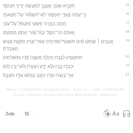
15
תִּ֭קְרָא וְאָנֹכִ֣י אֶֽעֱנֶ֑ךָּ לְֽמַעֲשֵׂ֖ה יָדֶ֣יךָ תִכְסֹֽף׃
16
כִּֽי־עַ֭תָּה צְעָדַ֣י תִּסְפּ֑וֹר לֹֽא־תִ֝שְׁמ֗וֹר עַל־חַטָּאתִֽי׃
17
חָתֻ֣ם בִּצְר֣וֹר פִּשְׁעִ֑י וַ֝תִּטְפֹּ֗ל עַל־עֲוֺנִֽי׃
18
וְ֭אוּלָם הַר־נוֹפֵ֣ל יִבּ֑וֹל וְ֝צ֗וּר יֶעְתַּ֥ק מִמְּקֹמֽוֹ׃
19
אֲבָנִ֤ים ׀ שָׁ֥חֲקוּ מַ֗יִם תִּשְׁטֹֽף־סְפִיחֶ֥יהָ עֲפַר־אָ֑רֶץ וְתִקְוַ֖ת אֱנ֣וֹשׁ
הֶאֱבַֽדְתָּ׃
20
תִּתְקְפֵ֣הוּ לָ֭נֶצַח וַֽיַּהֲלֹ֑ךְ מְשַׁנֶּ֥ה פָ֝נָ֗יו וַֽתְּשַׁלְּחֵֽהוּ׃
21
יִכְבְּד֣וּ בָ֭נָיו וְלֹ֣א יֵדָ֑ע וְ֝יִצְעֲר֗וּ וְֽלֹא־יָבִ֥ין לָֽמוֹ׃
22
אַךְ־בְּ֭שָׂרוֹ עָלָ֣יו יִכְאָ֑ב וְ֝נַפְשׁ֗וֹ עָלָ֥יו תֶּאֱבָֽל׃
Hébreu : © Westminster Leningrad Codex - tanach.us --- Grec : © 2010 by the
Society of Biblical Literature and Logos Bible Software - sblgnt.com
Job
15