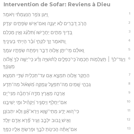
Intervention de Sofar: Reviens à Dieu
1
וַ֭יַּעַן צֹפַ֥ר הַֽנַּעֲמָתִ֗י וַיֹּאמַֽר׃
2
הֲרֹ֣ב דְּ֭בָרִים לֹ֣א יֵעָנֶ֑ה וְאִם־אִ֖ישׁ שְׂפָתַ֣יִם יִצְדָּֽק׃
3
בַּ֭דֶּיךָ מְתִ֣ים יַחֲרִ֑ישׁו וַ֝תִּלְעַ֗ג וְאֵ֣ין מַכְלִֽם׃
4
וַ֭תֹּאמֶר זַ֣ךְ לִקְחִ֑י וּ֝בַ֗ר הָיִ֥יתִי בְעֵינֶֽיךָ׃
5
וְֽאוּלָ֗ם מִֽי־יִתֵּ֣ן אֱל֣וֹהַּ דַּבֵּ֑ר וְיִפְתַּ֖ח שְׂפָתָ֣יו עִמָּֽךְ׃
6
וְיַגֶּד־לְךָ֨ ׀ תַּֽעֲלֻמ֣וֹת חָכְמָה֮ כִּֽי־כִפְלַ֪יִם לְֽת֫וּשִׁיָּ֥ה וְדַ֡ע כִּֽי־יַשֶּׁ֥ה לְךָ֥ אֱ֝ל֗וֹהַ
מֵעֲוֺנֶֽךָ׃
7
הַחֵ֣קֶר אֱל֣וֹהַ תִּמְצָ֑א אִ֤ם עַד־תַּכְלִ֖ית שַׁדַּ֣י תִּמְצָֽא׃
8
גָּבְהֵ֣י שָׁ֭מַיִם מַה־תִּפְעָ֑ל עֲמֻקָּ֥ה מִ֝שְּׁא֗וֹל מַה־תֵּדָֽע׃
9
אֲרֻכָּ֣ה מֵאֶ֣רֶץ מִדָּ֑הּ וּ֝רְחָבָ֗ה מִנִּי־יָֽם׃
10
אִם־יַחֲלֹ֥ף וְיַסְגִּ֑יר וְ֝יַקְהִ֗יל וּמִ֣י יְשִׁיבֶֽנּוּ׃
11
כִּי־ה֭וּא יָדַ֣ע מְתֵי־שָׁ֑וְא וַיַּרְא־אָ֝֗וֶן וְלֹ֣א יִתְבּוֹנָֽן׃
12
וְאִ֣ישׁ נָ֭בוּב יִלָּבֵ֑ב וְעַ֥יִר פֶּ֝֗רֶא אָדָ֥ם יִוָּלֵֽד׃
13
אִם־אַ֭תָּ֗ה הֲכִינ֣וֹתָ לִבֶּ֑ךָ וּפָרַשְׂתָּ֖ אֵלָ֣יו כַּפֶּֽךָ׃