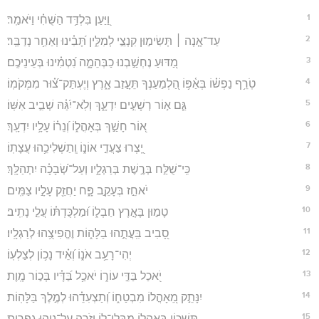
1
וַ֭יַּעַן בִּלְדַּ֥ד הַשֻּׁחִ֗י וַיֹּאמַֽר׃
2
עַד־אָ֤נָה ׀ תְּשִׂימ֣וּן קִנְצֵ֣י לְמִלִּ֑ין תָּ֝בִ֗ינוּ וְאַחַ֥ר נְדַבֵּֽר׃
3
מַ֭דּוּעַ נֶחְשַׁ֣בְנוּ כַבְּהֵמָ֑ה נִ֝טְמִ֗ינוּ בְּעֵינֵיכֶֽם׃
4
טֹֽרֵ֥ף נַפְשׁ֗וֹ בְּאַ֫פּ֥וֹ הַ֭לְמַעַנְךָ תֵּעָ֣זַב אָ֑רֶץ וְיֶעְתַּק־צ֝֗וּר מִמְּקֹמֽוֹ׃
5
גַּ֤ם א֣וֹר רְשָׁעִ֣ים יִדְעָ֑ךְ וְלֹֽא־יִ֝גַּ֗הּ שְׁבִ֣יב אִשּֽׁוֹ׃
6
א֭וֹר חָשַׁ֣ךְ בְּאָהֳל֑וֹ וְ֝נֵר֗וֹ עָלָ֥יו יִדְעָֽךְ׃
7
יֵֽ֭צְרוּ צַעֲדֵ֣י אוֹנ֑וֹ וְֽתַשְׁלִיכֵ֥הוּ עֲצָתֽוֹ׃
8
כִּֽי־שֻׁלַּ֣ח בְּרֶ֣שֶׁת בְּרַגְלָ֑יו וְעַל־שְׂ֝בָכָ֗ה יִתְהַלָּֽךְ׃
9
יֹאחֵ֣ז בְּעָקֵ֣ב פָּ֑ח יַחֲזֵ֖ק עָלָ֣יו צַמִּֽים׃
10
טָמ֣וּן בָּאָ֣רֶץ חַבְל֑וֹ וּ֝מַלְכֻּדְתּ֗וֹ עֲלֵ֣י נָתִֽיב׃
11
סָ֭בִיב בִּֽעֲתֻ֣הוּ בַלָּה֑וֹת וֶהֱפִיצֻ֥הוּ לְרַגְלָֽיו׃
12
יְהִי־רָעֵ֥ב אֹנ֑וֹ וְ֝אֵ֗יד נָכ֥וֹן לְצַלְעֽוֹ׃
13
יֹ֭אכַל בַּדֵּ֣י עוֹר֑וֹ יֹאכַ֥ל בַּ֝דָּ֗יו בְּכ֣וֹר מָֽוֶת׃
14
יִנָּתֵ֣ק מֵ֭אָהֳלוֹ מִבְטַח֑וֹ וְ֝תַצְעִדֵ֗הוּ לְמֶ֣לֶךְ בַּלָּהֽוֹת׃
15
תִּשְׁכּ֣וֹן בְּ֭אָהֳלוֹ מִבְּלִי־ל֑וֹ יְזֹרֶ֖ה עַל־נָוֵ֣הוּ גָפְרִֽית׃