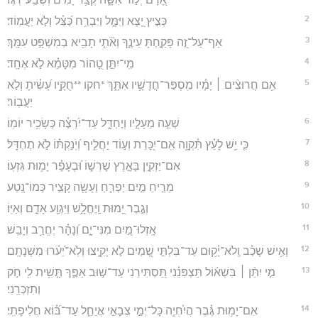
2
כְּצִ֣יץ יָ֭צָא וַיִּמָּ֑ל וַיִּבְרַ֥ח כַּ֝צֵּ֗ל וְלֹ֣א יַעֲמֽוֹד׃
3
אַף־עַל־זֶ֭ה פָּקַ֣חְתָּ עֵינֶ֑ךָ וְאֹ֘תִ֤י תָבִ֖יא בְמִשְׁפָּ֣ט עִמָּֽךְ׃
4
מִֽי־יִתֵּ֣ן טָ֭הוֹר מִטָּמֵ֗א לֹ֣א אֶחָֽד׃
5
אִ֥ם חֲרוּצִ֨ים ׀ יָמָ֗יו מִֽסְפַּר־חֳדָשָׁ֥יו אִתָּ֑ךְ *חקו **חֻקָּ֥יו עָ֝שִׂ֗יתָ וְלֹ֣א
יַעֲבֽוֹר׃
6
שְׁעֵ֣ה מֵעָלָ֣יו וְיֶחְדָּ֑ל עַד־יִ֝רְצֶ֗ה כְּשָׂכִ֥יר יוֹמֽוֹ׃
7
כִּ֤י יֵ֥שׁ לָעֵ֗ץ תִּ֫קְוָ֥ה אִֽם־יִ֭כָּרֵת וְע֣וֹד יַחֲלִ֑יף וְ֝יֹֽנַקְתּ֗וֹ לֹ֣א תֶחְדָּֽל׃
8
אִם־יַזְקִ֣ין בָּאָ֣רֶץ שָׁרְשׁ֑וֹ וּ֝בֶעָפָ֗ר יָמ֥וּת גִּזְעֽוֹ׃
9
מֵרֵ֣יחַ מַ֣יִם יַפְרִ֑חַ וְעָשָׂ֖ה קָצִ֣יר כְּמוֹ־נָֽטַע׃
10
וְגֶ֣בֶר יָ֭מוּת וַֽיֶּחֱלָ֑שׁ וַיִּגְוַ֖ע אָדָ֣ם וְאַיּֽוֹ׃
11
אָֽזְלוּ־מַ֭יִם מִנִּי־יָ֑ם וְ֝נָהָ֗ר יֶחֱרַ֥ב וְיָבֵֽשׁ׃
12
וְאִ֥ישׁ שָׁכַ֗ב וְֽלֹא־יָ֫ק֥וּם עַד־בִּלְתִּ֣י שָׁ֭מַיִם לֹ֣א יָקִ֑יצוּ וְלֹֽא־יֵ֝עֹ֗רוּ מִשְּׁנָתָֽם׃
13
מִ֤י יִתֵּ֨ן ׀ בִּשְׁא֬וֹל תַּצְפִּנֵ֗נִי תַּ֭סְתִּירֵנִי עַד־שׁ֣וּב אַפֶּ֑ךָ תָּ֤שִׁ֥ית לִ֖י חֹ֣ק
וְתִזְכְּרֵֽנִי׃
14
אִם־יָמ֥וּת גֶּ֗בֶר הֲיִ֫חְיֶ֥ה כָּל־יְמֵ֣י צְבָאִ֣י אֲיַחֵ֑ל עַד־בּ֝֗וֹא חֲלִיפָתִֽי׃