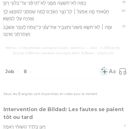
19
כַּ֭מָּה לֹא־תִשְׁעֶ֣ה מִמֶּ֑נִּי לֹֽא־תַ֝רְפֵּ֗נִי עַד־בִּלְעִ֥י רֻקִּֽי׃
20
חָטָ֡אתִי מָ֤ה אֶפְעַ֨ל ׀ לָךְ֮ נֹצֵ֪ר הָאָ֫דָ֥ם לָ֤מָה שַׂמְתַּ֣נִי לְמִפְגָּ֣ע לָ֑ךְ
וָאֶהְיֶ֖ה עָלַ֣י לְמַשָּֽׂא׃
21
וּמֶ֤ה ׀ לֹא־תִשָּׂ֣א פִשְׁעִי֮ וְתַעֲבִ֪יר אֶת־עֲוֺ֫נִ֥י כִּֽי־עַ֭תָּה לֶעָפָ֣ר אֶשְׁכָּ֑ב
וְשִׁ֖חֲרְתַּ֣נִי וְאֵינֶֽנִּי׃
Hébreu : © Westminster Leningrad Codex - tanach.us --- Grec : © 2010 by the
Society of Biblical Literature and Logos Bible Software - sblgnt.com
Job
8
Seuls les Évangiles sont disponibles en vidéo pour le moment.
Intervention de Bildad: Les fautes se paient
tôt ou tard
1
וַ֭יַּעַן בִּלְדַּ֥ד הַשּׁוּחִ֗י וַיֹאמַֽר׃