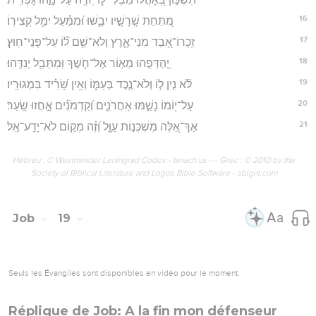
16
מִ֭תַּחַת שָֽׁרָשָׁ֣יו יִבָ֑שׁוּ וּ֝מִמַּ֗עַל יִמַּ֥ל קְצִירֽוֹ׃
17
זִֽכְרוֹ־אָ֭בַד מִנִּי־אָ֑רֶץ וְלֹא־שֵׁ֥ם ל֝֗וֹ עַל־פְּנֵי־חֽוּץ׃
18
יֶ֭הְדְּפֻהוּ מֵא֣וֹר אֶל־חֹ֑שֶׁךְ וּֽמִתֵּבֵ֥ל יְנִדֻּֽהוּ׃
19
לֹ֘א נִ֤ין ל֣וֹ וְלֹא־נֶ֣כֶד בְּעַמּ֑וֹ וְאֵ֥ין שָׂ֝רִ֗יד בִּמְגוּרָֽיו׃
20
עַל־י֭וֹמוֹ נָשַׁ֣מּוּ אַחֲרֹנִ֑ים וְ֝קַדְמֹנִ֗ים אָ֣חֲזוּ שָֽׂעַר׃
21
אַךְ־אֵ֭לֶּה מִשְׁכְּנ֣וֹת עַוָּ֑ל וְ֝זֶ֗ה מְק֣וֹם לֹא־יָדַֽע־אֵֽל׃
Hébreu : © Westminster Leningrad Codex - tanach.us --- Grec : © 2010 by the
Society of Biblical Literature and Logos Bible Software - sblgnt.com
Job
19
Seuls les Évangiles sont disponibles en vidéo pour le moment.
Réplique de Job: A la fin mon défenseur