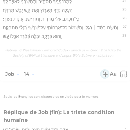
24
לָֽמָּה־פָנֶ֥יךָ תַסְתִּ֑יר וְתַחְשְׁבֵ֖נִי לְאוֹיֵ֣ב לָֽךְ׃
25
הֶעָלֶ֣ה נִדָּ֣ף תַּעֲר֑וֹץ וְאֶת־קַ֖שׁ יָבֵ֣שׁ תִּרְדֹּֽף׃
26
כִּֽי־תִכְתֹּ֣ב עָלַ֣י מְרֹר֑וֹת וְ֝תוֹרִישֵׁ֗נִי עֲוֺנ֥וֹת נְעוּרָֽי׃
27
וְתָ֘שֵׂ֤ם בַּסַּ֨ד ׀ רַגְלַ֗י וְתִשְׁמ֥וֹר כָּל־אָרְחוֹתָ֑י עַל־שָׁרְשֵׁ֥י רַ֝גְלַ֗י תִּתְחַקֶּֽה׃
28
וְ֭הוּא כְּרָקָ֣ב יִבְלֶ֑ה כְּ֝בֶ֗גֶד אֲכָ֣לוֹ עָֽשׁ׃
Hébreu : © Westminster Leningrad Codex - tanach.us --- Grec : © 2010 by the
Society of Biblical Literature and Logos Bible Software - sblgnt.com
Job
14
Seuls les Évangiles sont disponibles en vidéo pour le moment.
Réplique de Job (fin): La triste condition
humaine
1
אָ֭דָם יְל֣וּד אִשָּׁ֑ה קְצַ֥ר יָ֝מִ֗ים וּֽשְׂבַֽע־רֹֽגֶז׃