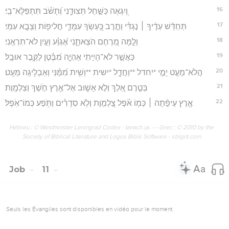
16
וְ֭יִגְאֶה כַּשַּׁ֣חַל תְּצוּדֵ֑נִי וְ֝תָשֹׁ֗ב תִּתְפַּלָּא־בִֽי׃
17
תְּחַדֵּ֬שׁ עֵדֶ֨יךָ ׀ נֶגְדִּ֗י וְתֶ֣רֶב כַּֽ֭עַשְׂךָ עִמָּדִ֑י חֲלִיפ֖וֹת וְצָבָ֣א עִמִּֽי׃
18
וְלָ֣מָּה מֵ֭רֶחֶם הֹצֵאתָ֑נִי אֶ֝גְוַ֗ע וְעַ֣יִן לֹא־תִרְאֵֽנִי׃
19
כַּאֲשֶׁ֣ר לֹא־הָיִ֣יתִי אֶהְיֶ֑ה מִ֝בֶּ֗טֶן לַקֶּ֥בֶר אוּבָֽל׃
20
הֲלֹא־מְעַ֣ט יָמַ֣י *יחדל **וַחֲדָ֑ל *ישית **וְשִׁ֥ית מִ֝מֶּ֗נִּי וְאַבְלִ֥יגָה מְּעָֽט׃
21
בְּטֶ֣רֶם אֵ֭לֵךְ וְלֹ֣א אָשׁ֑וּב אֶל־אֶ֖רֶץ חֹ֣שֶׁךְ וְצַלְמָֽוֶת׃
22
אֶ֤רֶץ עֵיפָ֨תָה ׀ כְּמ֥וֹ אֹ֗פֶל צַ֭לְמָוֶת וְלֹ֥א סְדָרִ֗ים וַתֹּ֥פַע כְּמוֹ־אֹֽפֶל׃
Hébreu : © Westminster Leningrad Codex - tanach.us --- Grec : © 2010 by the
Society of Biblical Literature and Logos Bible Software - sblgnt.com
Job
11
Seuls les Évangiles sont disponibles en vidéo pour le moment.