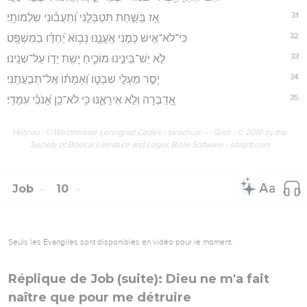
31
אָ֭ז בַּשַּׁ֣חַת תִּטְבְּלֵ֑נִי וְ֝תִֽעֲב֗וּנִי שַׂלְמוֹתָֽי׃
32
כִּי־לֹא־אִ֣ישׁ כָּמֹ֣נִי אֶֽעֱנֶ֑נּוּ נָב֥וֹא יַ֝חְדָּ֗ו בַּמִּשְׁפָּֽט׃
33
לֹ֣א יֵשׁ־בֵּינֵ֣ינוּ מוֹכִ֑יחַ יָשֵׁ֖ת יָד֣וֹ עַל־שְׁנֵֽינוּ׃
34
יָסֵ֣ר מֵעָלַ֣י שִׁבְט֑וֹ וְ֝אֵמָת֗וֹ אַֽל־תְּבַעֲתַֽנִּי׃
35
אַֽ֭דַבְּרָה וְלֹ֣א אִירָאֶ֑נּוּ כִּ֥י לֹא־כֵ֥ן אָ֝נֹכִ֗י עִמָּדִֽי׃
Hébreu : © Westminster Leningrad Codex - tanach.us --- Grec : © 2010 by the
Society of Biblical Literature and Logos Bible Software - sblgnt.com
Job
10
Seuls les Évangiles sont disponibles en vidéo pour le moment.
Réplique de Job (suite): Dieu ne m'a fait
naître que pour me détruire