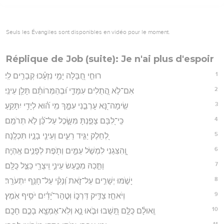
Seuls les Évangiles sont disponibles en vidéo pour le moment.
Réplique de Job (suite): Je n'ai plus d'espoir
1
רוּחִ֣י חֻ֭בָּלָה יָמַ֥י נִזְעָ֗כוּ קְבָרִ֥ים לִֽי׃
2
אִם־לֹ֣א הֲ֭תֻלִים עִמָּדִ֑י וּ֝בְהַמְּרוֹתָ֗ם תָּלַ֥ן עֵינִֽי׃
3
שִֽׂימָה־נָּ֭א עָרְבֵ֣נִי עִמָּ֑ךְ מִֽי ה֝֗וּא לְיָדִ֥י יִתָּקֵֽעַ׃
4
כִּֽי־לִ֭בָּם צָפַ֣נְתָּ מִּשָּׂ֑כֶל עַל־כֵּ֝֗ן לֹ֣א תְרֹמֵֽם׃
5
לְ֭חֵלֶק יַגִּ֣יד רֵעִ֑ים וְעֵינֵ֖י בָנָ֣יו תִּכְלֶֽנָה׃
6
וְֽ֭הִצִּגַנִי לִמְשֹׁ֣ל עַמִּ֑ים וְתֹ֖פֶת לְפָנִ֣ים אֶֽהְיֶֽה׃
7
וַתֵּ֣כַהּ מִכַּ֣עַשׂ עֵינִ֑י וִֽיצֻרַ֖י כַּצֵּ֣ל כֻּלָּֽם׃
8
יָשֹׁ֣מּוּ יְשָׁרִ֣ים עַל־זֹ֑את וְ֝נָקִ֗י עַל־חָנֵ֥ף יִתְעֹרָֽר׃
9
וְיֹאחֵ֣ז צַדִּ֣יק דַּרְכּ֑וֹ וּֽטֳהָר־יָ֝דַ֗יִם יֹסִ֥יף אֹֽמֶץ׃
10
וְֽאוּלָ֗ם כֻּלָּ֣ם תָּ֭שֻׁבוּ וּבֹ֣אוּ נָ֑א וְלֹֽא־אֶמְצָ֖א בָכֶ֣ם חָכָֽם׃
11