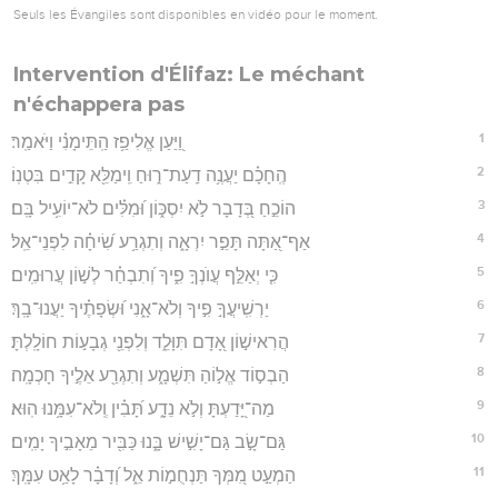
Seuls les Évangiles sont disponibles en vidéo pour le moment.
Intervention d'Élifaz: Le méchant
n'échappera pas
1
וַ֭יַּעַן אֱלִיפַ֥ז הַֽתֵּימָנִ֗י וַיֹּאמַֽר׃
2
הֶֽחָכָ֗ם יַעֲנֶ֥ה דַֽעַת־ר֑וּחַ וִֽימַלֵּ֖א קָדִ֣ים בִּטְנֽוֹ׃
3
הוֹכֵ֣חַ בְּ֭דָבָר לֹ֣א יִסְכּ֑וֹן וּ֝מִלִּ֗ים לֹא־יוֹעִ֥יל בָּֽם׃
4
אַף־אַ֭תָּה תָּפֵ֣ר יִרְאָ֑ה וְתִגְרַ֥ע שִׂ֝יחָ֗ה לִפְנֵי־אֵֽל׃
5
כִּ֤י יְאַלֵּ֣ף עֲוֺנְךָ֣ פִ֑יךָ וְ֝תִבְחַ֗ר לְשׁ֣וֹן עֲרוּמִֽים׃
6
יַרְשִֽׁיעֲךָ֣ פִ֣יךָ וְלֹא־אָ֑נִי וּ֝שְׂפָתֶ֗יךָ יַעֲנוּ־בָֽךְ׃
7
הֲרִאישׁ֣וֹן אָ֭דָם תִּוָּלֵ֑ד וְלִפְנֵ֖י גְבָע֣וֹת חוֹלָֽלְתָּ׃
8
הַבְס֣וֹד אֱל֣וֹהַ תִּשְׁמָ֑ע וְתִגְרַ֖ע אֵלֶ֣יךָ חָכְמָֽה׃
9
מַה־יָּ֭דַעְתָּ וְלֹ֣א נֵדָ֑ע תָּ֝בִ֗ין וְֽלֹא־עִמָּ֥נוּ הֽוּא׃
10
גַּם־שָׂ֣ב גַּם־יָשִׁ֣ישׁ בָּ֑נוּ כַּבִּ֖יר מֵאָבִ֣יךָ יָמִֽים׃
11
הַמְעַ֣ט מִ֭מְּךָ תַּנְחֻמ֣וֹת אֵ֑ל וְ֝דָבָ֗ר לָאַ֥ט עִמָּֽךְ׃