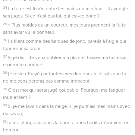
24
La terre est livrée entre les mains du méchant : il aveugle
ses juges. Si ce n'est pas lui, qui est-ce donc ?
25
» Plus rapides qu'un coureur, mes jours prennent la fuite
sans avoir vu le bonheur.
26
Ils filent comme des barques de jonc, pareils à l'aigle qui
fonce sur sa proie.
27
Si je dis : ‘Je veux oublier ma plainte, laisser ma tristesse,
reprendre courage’,
28
je reste effrayé par toutes mes douleurs. » Je sais que tu
ne me considéreras pas comme innocent.
29
C’est moi qui serai jugé coupable. Pourquoi me fatiguer
inutilement ?
30
Si je me lavais dans la neige, si je purifiais mes mains avec
du savon,
31
tu me plongerais dans la boue et mes habits m'auraient en
horreur.