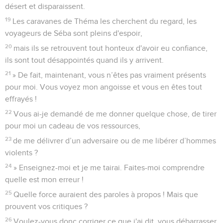
désert et disparaissent.
19
Les caravanes de Théma les cherchent du regard, les
voyageurs de Séba sont pleins d'espoir,
20
mais ils se retrouvent tout honteux d'avoir eu confiance,
ils sont tout désappointés quand ils y arrivent.
21
» De fait, maintenant, vous n’êtes pas vraiment présents
pour moi. Vous voyez mon angoisse et vous en êtes tout
effrayés !
22
Vous ai-je demandé de me donner quelque chose, de tirer
pour moi un cadeau de vos ressources,
23
de me délivrer d’un adversaire ou de me libérer d’hommes
violents ?
24
» Enseignez-moi et je me tairai. Faites-moi comprendre
quelle est mon erreur !
25
Quelle force auraient des paroles à propos ! Mais que
prouvent vos critiques ?
26
Voulez-vous donc corriger ce que j'ai dit, vous débarrasser