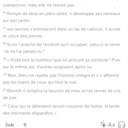
cramponne, mais elle ne résiste pas.
16
Rempli de sève en plein soleil, il développe ses rameaux
sur son jardin,
17
ses racines s’entrelacent dans un tas de cailloux, il scrute
le creux des pierres.
18
Si on l’arrache de l'endroit qu'il occupait, celui-ci le renie :
‘Je ne t'ai jamais vu !’
19
» Voilà tout le bonheur que lui procure sa conduite ! Puis,
sur le même sol, d'autres surgissent après lui.
20
Non, Dieu ne rejette pas l'homme intègre et il n’affermit
pas les mains de ceux qui font le mal.
21
Bientôt il remplira ta bouche de rires, et tes lèvres de cris
de joie.
22
Ceux qui te détestent seront couverts de honte, la tente
des méchants disparaîtra. »
Job
9