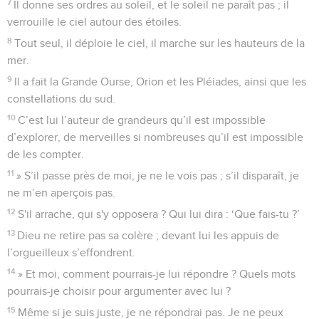
7
Il donne ses ordres au soleil, et le soleil ne paraît pas ; il
verrouille le ciel autour des étoiles.
8
Tout seul, il déploie le ciel, il marche sur les hauteurs de la
mer.
9
Il a fait la Grande Ourse, Orion et les Pléiades, ainsi que les
constellations du sud.
10
C’est lui l’auteur de grandeurs qu’il est impossible
d’explorer, de merveilles si nombreuses qu’il est impossible
de les compter.
11
» S’il passe près de moi, je ne le vois pas ; s’il disparaît, je
ne m’en aperçois pas.
12
S'il arrache, qui s'y opposera ? Qui lui dira : ‘Que fais-tu ?’
13
Dieu ne retire pas sa colère ; devant lui les appuis de
l’orgueilleux s’effondrent.
14
» Et moi, comment pourrais-je lui répondre ? Quels mots
pourrais-je choisir pour argumenter avec lui ?
15
Même si je suis juste, je ne répondrai pas. Je ne peux