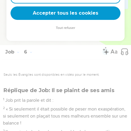
Tu verras une nombreuse descendance et tes rejetons
pousseront comme l'herbe des champs.
Accepter tous les cookies
26
Tu entreras dans la tombe encore plein de vigueur, tout
comme les épis sont engrangés le moment venu.
Tout refuser
27
Voilà ce que nous avons découvert, telle est la situation. A
toi de la comprendre et d’en tirer profit. »
Job
6
Seuls les Évangiles sont disponibles en vidéo pour le moment.
Réplique de Job: Il se plaint de ses amis
1
Job prit la parole et dit :
2
« Si seulement il était possible de peser mon exaspération,
si seulement on plaçait tous mes malheurs ensemble sur une
balance !
3