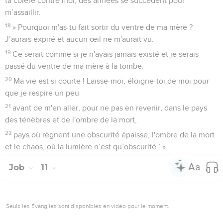
ta colère contre moi, des armées se succèdent pour
m’assaillir.
18
» Pourquoi m'as-tu fait sortir du ventre de ma mère ?
J’aurais expiré et aucun œil ne m'aurait vu.
19
Ce serait comme si je n'avais jamais existé et je serais
passé du ventre de ma mère à la tombe.
20
Ma vie est si courte ! Laisse-moi, éloigne-toi de moi pour
que je respire un peu
21
avant de m'en aller, pour ne pas en revenir, dans le pays
des ténèbres et de l'ombre de la mort,
22
pays où règnent une obscurité épaisse, l'ombre de la mort
et le chaos, où la lumière n’est qu’obscurité.’ »
Job
11
Seuls les Évangiles sont disponibles en vidéo pour le moment.