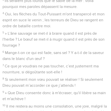
Ils seraient plus lourds que le sable de la mer : voilà
pourquoi mes paroles dépassent la mesure.
4
Oui, les flèches du Tout-Puissant m'ont transpercé et mon
esprit en suce le venin ; les terreurs de Dieu se rangent en
ordre de bataille contre moi.
5
» L'âne sauvage se met-il à braire quand il est près de
l'herbe ? Le bœuf se met-il à mugir quand il est près de son
fourrage ?
6
Mange-t-on ce qui est fade, sans sel ? Y a-t-il de la saveur
dans le blanc d'un œuf ?
7
Ce que je voudrais ne pas toucher, c’est justement ma
nourriture, si dégoûtante soit-elle !
8
Si seulement mon vœu pouvait se réaliser ! Si seulement
Dieu pouvait m’accorder ce que j’attends !
9
» Que Dieu consente donc à m'écraser, qu'il libère sa main
et m'achève !
10
Il me restera au moins une consolation, une joie, malgré la