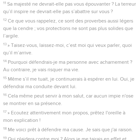
11
Sa majesté ne devrait-elle pas vous épouvanter ? La terreur
qu’il inspire ne devrait-elle pas s’abattre sur vous ?
12
Ce que vous rappelez, ce sont des proverbes aussi légers
que la cendre ; vos protections ne sont pas plus solides que
l’argile.
13
» Taisez-vous, laissez-moi, c’est moi qui veux parler, quoi
qu’il m’arrive.
14
Pourquoi défendrais-je ma personne avec acharnement ?
Au contraire, je vais risquer ma vie.
15
Même s’il me tuait, je continuerais à espérer en lui. Oui, je
défendrai ma conduite devant lui.
16
Cela même peut servir à mon salut, car aucun impie n'ose
se montrer en sa présence.
17
» Ecoutez attentivement mon propos, prêtez l'oreille à
mon explication !
18
Me voici prêt à défendre ma cause. Je sais que j'ai raison.
19
Qui plaidera contre moi ? Alors je me tairais en effet et