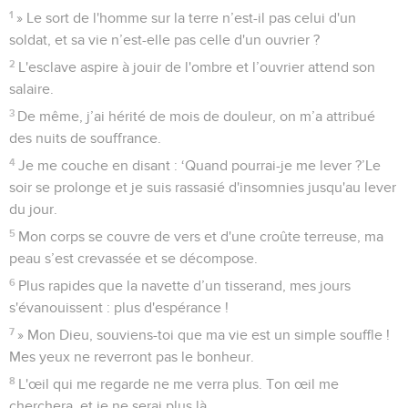
1
» Le sort de l'homme sur la terre n’est-il pas celui d'un
soldat, et sa vie n’est-elle pas celle d'un ouvrier ?
2
L'esclave aspire à jouir de l'ombre et l’ouvrier attend son
salaire.
3
De même, j’ai hérité de mois de douleur, on m’a attribué
des nuits de souffrance.
4
Je me couche en disant : ‘Quand pourrai-je me lever ?’Le
soir se prolonge et je suis rassasié d'insomnies jusqu'au lever
du jour.
5
Mon corps se couvre de vers et d'une croûte terreuse, ma
peau s’est crevassée et se décompose.
6
Plus rapides que la navette d’un tisserand, mes jours
s'évanouissent : plus d'espérance !
7
» Mon Dieu, souviens-toi que ma vie est un simple souffle !
Mes yeux ne reverront pas le bonheur.
8
L'œil qui me regarde ne me verra plus. Ton œil me
cherchera, et je ne serai plus là.