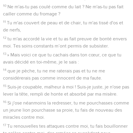
10
Ne m'as-tu pas coulé comme du lait ? Ne m'as-tu pas fait
cailler comme du fromage ?
11
Tu m'as couvert de peau et de chair, tu m'as tissé d'os et
de nerfs,
12
tu m'as accordé la vie et tu as fait preuve de bonté envers
moi. Tes soins constants m’ont permis de subsister.
13
» Mais voici ce que tu cachais dans ton cœur, ce que tu
avais décidé en toi-même, je le sais :
14
que je pèche, tu ne me raterais pas et tu ne me
considérerais pas comme innocent de ma faute.
15
Suis-je coupable, malheur à moi ! Suis-je juste, je n'ose pas
lever la tête, rempli de honte et absorbé par ma misère.
16
Si j'ose néanmoins la redresser, tu me pourchasses comme
un jeune lion pourchasse sa proie, tu fais de nouveau des
miracles contre moi.
17
Tu renouvelles tes attaques contre moi, tu fais bouillonner