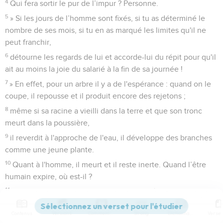
4
Qui fera sortir le pur de l’impur ? Personne.
5
» Si les jours de l’homme sont fixés, si tu as déterminé le
nombre de ses mois, si tu en as marqué les limites qu'il ne
peut franchir,
6
détourne les regards de lui et accorde-lui du répit pour qu'il
ait au moins la joie du salarié à la fin de sa journée !
7
» En effet, pour un arbre il y a de l'espérance : quand on le
coupe, il repousse et il produit encore des rejetons ;
8
même si sa racine a vieilli dans la terre et que son tronc
meurt dans la poussière,
9
il reverdit à l'approche de l'eau, il développe des branches
comme une jeune plante.
10
Quant à l'homme, il meurt et il reste inerte. Quand l’être
humain expire, où est-il ?
11
» L’eau de la mer se retire, les fleuves arrêtent de couler et
deviennent tout secs.
Contenus
Versions
Commentaires
Strong
Dictionnaire
12
De la même manière, l'homme se couche pour ne plus se