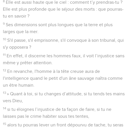
8
Elle est aussi haute que le ciel : comment t’y prendras-tu ?
Elle est plus profonde que le séjour des morts : que pourras-
tu en savoir ?
9
Ses dimensions sont plus longues que la terre et plus
larges que la mer.
10
S'il passe, s'il emprisonne, s'il convoque à son tribunal, qui
s'y opposera ?
11
En effet, il discerne les hommes faux, il voit l’injustice sans
même y prêter attention.
12
En revanche, l'homme à la tête creuse aura de
l'intelligence quand le petit d'un âne sauvage naîtra comme
un être humain.
13
» Quant à toi, si tu changes d’attitude, si tu tends tes mains
vers Dieu,
14
si tu éloignes l’injustice de ta façon de faire, si tu ne
laisses pas le crime habiter sous tes tentes,
15
alors tu pourras lever un front dépourvu de tache, tu seras