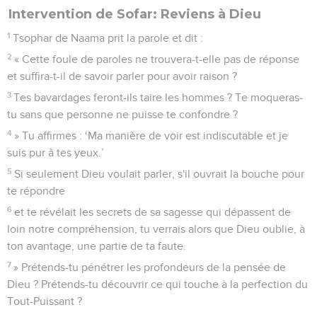
Intervention de Sofar: Reviens à Dieu
1
Tsophar de Naama prit la parole et dit :
2
« Cette foule de paroles ne trouvera-t-elle pas de réponse
et suffira-t-il de savoir parler pour avoir raison ?
3
Tes bavardages feront-ils taire les hommes ? Te moqueras-
tu sans que personne ne puisse te confondre ?
4
» Tu affirmes : ‘Ma manière de voir est indiscutable et je
suis pur à tes yeux.’
5
Si seulement Dieu voulait parler, s'il ouvrait la bouche pour
te répondre
6
et te révélait les secrets de sa sagesse qui dépassent de
loin notre compréhension, tu verrais alors que Dieu oublie, à
ton avantage, une partie de ta faute.
7
» Prétends-tu pénétrer les profondeurs de la pensée de
Dieu ? Prétends-tu découvrir ce qui touche à la perfection du
Tout-Puissant ?