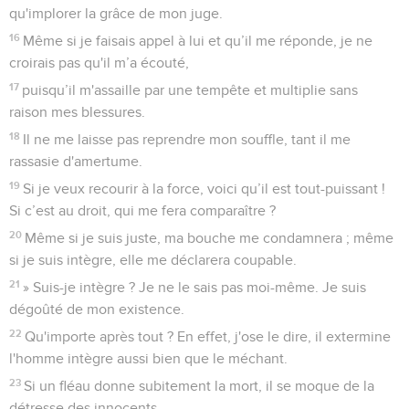
qu'implorer la grâce de mon juge.
16
Même si je faisais appel à lui et qu’il me réponde, je ne
croirais pas qu'il m’a écouté,
17
puisqu’il m'assaille par une tempête et multiplie sans
raison mes blessures.
18
Il ne me laisse pas reprendre mon souffle, tant il me
rassasie d'amertume.
19
Si je veux recourir à la force, voici qu’il est tout-puissant !
Si c’est au droit, qui me fera comparaître ?
20
Même si je suis juste, ma bouche me condamnera ; même
si je suis intègre, elle me déclarera coupable.
21
» Suis-je intègre ? Je ne le sais pas moi-même. Je suis
dégoûté de mon existence.
22
Qu'importe après tout ? En effet, j'ose le dire, il extermine
l'homme intègre aussi bien que le méchant.
23
Si un fléau donne subitement la mort, il se moque de la
détresse des innocents.