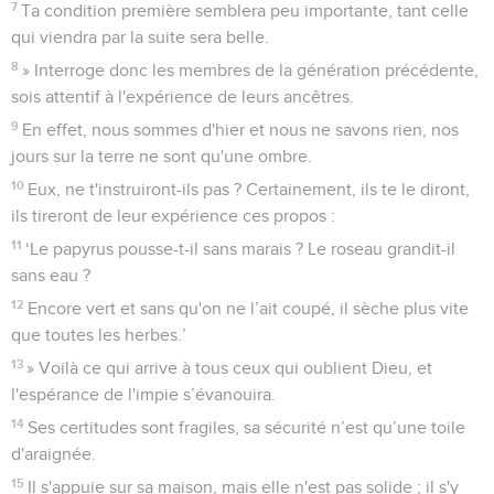
7
Ta condition première semblera peu importante, tant celle
qui viendra par la suite sera belle.
8
» Interroge donc les membres de la génération précédente,
sois attentif à l'expérience de leurs ancêtres.
9
En effet, nous sommes d'hier et nous ne savons rien, nos
jours sur la terre ne sont qu'une ombre.
10
Eux, ne t'instruiront-ils pas ? Certainement, ils te le diront,
ils tireront de leur expérience ces propos :
11
‘Le papyrus pousse-t-il sans marais ? Le roseau grandit-il
sans eau ?
12
Encore vert et sans qu'on ne l’ait coupé, il sèche plus vite
que toutes les herbes.’
13
» Voilà ce qui arrive à tous ceux qui oublient Dieu, et
l'espérance de l'impie s’évanouira.
14
Ses certitudes sont fragiles, sa sécurité n’est qu’une toile
d'araignée.
15
Il s'appuie sur sa maison, mais elle n'est pas solide ; il s'y