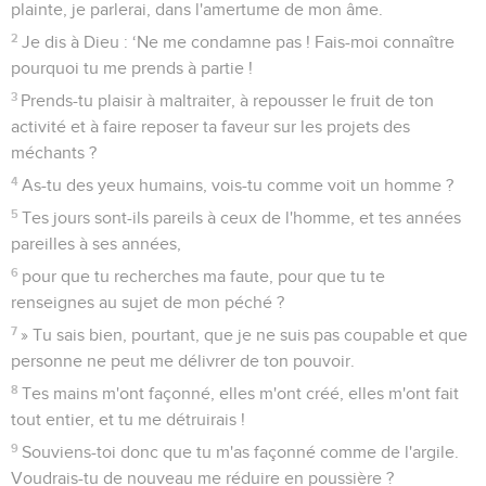
plainte, je parlerai, dans l'amertume de mon âme.
2
Je dis à Dieu : ‘Ne me condamne pas ! Fais-moi connaître
pourquoi tu me prends à partie !
3
Prends-tu plaisir à maltraiter, à repousser le fruit de ton
activité et à faire reposer ta faveur sur les projets des
méchants ?
4
As-tu des yeux humains, vois-tu comme voit un homme ?
5
Tes jours sont-ils pareils à ceux de l'homme, et tes années
pareilles à ses années,
6
pour que tu recherches ma faute, pour que tu te
renseignes au sujet de mon péché ?
7
» Tu sais bien, pourtant, que je ne suis pas coupable et que
personne ne peut me délivrer de ton pouvoir.
8
Tes mains m'ont façonné, elles m'ont créé, elles m'ont fait
tout entier, et tu me détruirais !
9
Souviens-toi donc que tu m'as façonné comme de l'argile.
Voudrais-tu de nouveau me réduire en poussière ?