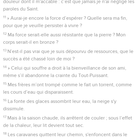
douleur dont il m'accable : c’est que jamais je n'ai négligé les
paroles du Saint.
11
» Aurai-je encore la force d’espérer ? Quelle sera ma fin,
pour que je veuille persister à vivre ?
12
Ma force serait-elle aussi résistante que la pierre ? Mon
corps serait-il en bronze ?
13
N’est-il pas vrai que je suis dépourvu de ressources, que le
succès a été chassé loin de moi ?
14
» Celui qui souffre a droit à la bienveillance de son ami,
même s’il abandonne la crainte du Tout-Puissant.
15
Mes frères m’ont trompé comme le fait un torrent, comme
les cours d’eau qui disparaissent.
16
La fonte des glaces assombrit leur eau, la neige s'y
dissimule.
17
Mais à la saison chaude, ils arrêtent de couler ; sous l’effet
de la chaleur, leur lit devient tout sec.
18
Les caravanes quittent leur chemin, s'enfoncent dans le