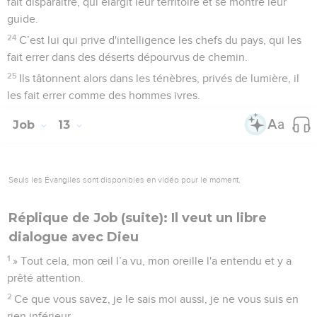
fait disparaître, qui élargit leur territoire et se montre leur
guide.
24
C’est lui qui prive d'intelligence les chefs du pays, qui les
fait errer dans des déserts dépourvus de chemin.
25
Ils tâtonnent alors dans les ténèbres, privés de lumière, il
les fait errer comme des hommes ivres.
Job
13
Seuls les Évangiles sont disponibles en vidéo pour le moment.
Réplique de Job (suite): Il veut un libre
dialogue avec Dieu
1
» Tout cela, mon œil l’a vu, mon oreille l'a entendu et y a
prêté attention.
2
Ce que vous savez, je le sais moi aussi, je ne vous suis en
rien inférieur.