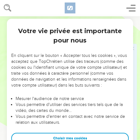
17
» Il est heureux, l'homme que Dieu corrige. Ne rejette pas
l’instruction du Tout-Puissant !
Segond 21
18
En effet, c’est lui qui inflige la blessure, mais il la soigne. Il
Votre vie privée est importante
frappe, mais c’est sa main qui guérit.
Job
5
pour nous
19
Six fois il te délivrera de la détresse, et sept fois le mal ne
t'atteindra pas.
En cliquant sur le bouton « Accepter tous les cookies », vous
20
Il te sauvera de la mort pendant la famine et des coups de
acceptez que TopChrétien utilise des traceurs (comme des
l'épée pendant la guerre.
cookies ou l'identifiant unique de votre compte utilisateur) et
21
traite vos données à caractère personnel (comme vos
Tu seras à l'abri des agressions de la langue, tu n’auras pas
données de navigation et les informations renseignées dans
peur quand viendra la dévastation.
votre compte utilisateur) dans les buts suivants :
22
Tu te moqueras de la dévastation aussi bien que de la
famine et tu n'auras pas à redouter les animaux,
Mesurer l'audience de notre service
Vous permettre d'utiliser des services tiers tels que de la
23
car tu auras une alliance avec les pierres des champs et
vidéo, des cartes du monde…
les bêtes sauvages seront en paix avec toi.
Vous permettre d'entrer en contact avec notre service de
relation aux utilisateurs.
24
» Tu connaîtras la paix dans ton foyer. Tu inspecteras ton
domaine et il ne te manquera rien.
Choisir mes cookies
25