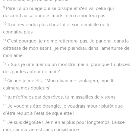
9
Pareil à un nuage qui se dissipe et s'en va, celui qui
descend au séjour des morts n’en remontera pas.
10
Il ne reviendra plus chez lui et son domicile ne le
connaîtra plus.
11
C'est pourquoi je ne me retiendrai pas. Je parlerai, dans la
détresse de mon esprit ; je me plaindrai, dans l'amertume de
mon âme.
12
» Suis-je une mer ou un monstre marin, pour que tu places
des gardes autour de moi ?
13
Quand je me dis : ‘Mon divan me soulagera, mon lit
calmera mes douleurs’,
14
tu m'effraies par des rêves, tu m’assailles de visions.
15
Je voudrais être étranglé, je voudrais mourir plutôt que
d’être réduit à l’état de squelette !
16
Je suis dégoûté ! Je n’en ai plus pour longtemps. Laisse-
moi, car ma vie est sans consistance.