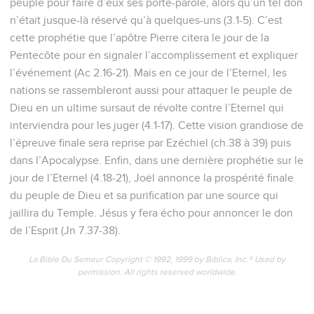
peuple pour faire d’eux ses porte-parole, alors qu’un tel don
n’était jusque-là réservé qu’à quelques-uns (3.1-5). C’est
cette prophétie que l’apôtre Pierre citera le jour de la
Pentecôte pour en signaler l’accomplissement et expliquer
l’événement (Ac 2.16-21). Mais en ce jour de l’Eternel, les
nations se rassembleront aussi pour attaquer le peuple de
Dieu en un ultime sursaut de révolte contre l’Eternel qui
interviendra pour les juger (4.1-17). Cette vision grandiose de
l’épreuve finale sera reprise par Ezéchiel (ch.38 à 39) puis
dans l’Apocalypse. Enfin, dans une dernière prophétie sur le
jour de l’Eternel (4.18-21), Joël annonce la prospérité finale
du peuple de Dieu et sa purification par une source qui
jaillira du Temple. Jésus y fera écho pour annoncer le don
de l’Esprit (Jn 7.37-38).
La Bible Du Semeur Copyright © 1992, 1999 by Biblica, Inc.® Used by
permission. All rights reserved worldwide.