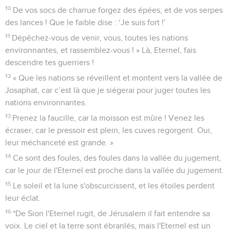
10
De vos socs de charrue forgez des épées, et de vos serpes
des lances ! Que le faible dise : ‘Je suis fort !’
11
Dépêchez-vous de venir, vous, toutes les nations
environnantes, et rassemblez-vous ! » Là, Eternel, fais
descendre tes guerriers !
12
« Que les nations se réveillent et montent vers la vallée de
Josaphat, car c’est là que je siégerai pour juger toutes les
nations environnantes.
13
Prenez la faucille, car la moisson est mûre ! Venez les
écraser, car le pressoir est plein, les cuves regorgent. Oui,
leur méchanceté est grande. »
14
Ce sont des foules, des foules dans la vallée du jugement,
car le jour de l'Eternel est proche dans la vallée du jugement.
15
Le soleil et la lune s'obscurcissent, et les étoiles perdent
leur éclat.
16
*De Sion l'Eternel rugit, de Jérusalem il fait entendre sa
voix. Le ciel et la terre sont ébranlés, mais l'Eternel est un