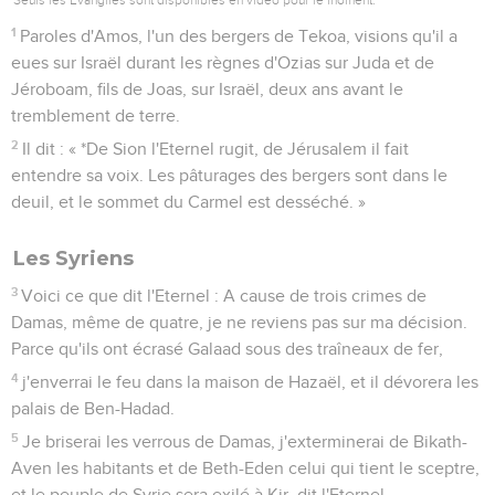
1
Paroles d'Amos, l'un des bergers de Tekoa, visions qu'il a
eues sur Israël durant les règnes d'Ozias sur Juda et de
Jéroboam, fils de Joas, sur Israël, deux ans avant le
tremblement de terre.
2
Il dit : « *De Sion l'Eternel rugit, de Jérusalem il fait
entendre sa voix. Les pâturages des bergers sont dans le
deuil, et le sommet du Carmel est desséché. »
Les Syriens
3
Voici ce que dit l'Eternel : A cause de trois crimes de
Damas, même de quatre, je ne reviens pas sur ma décision.
Parce qu'ils ont écrasé Galaad sous des traîneaux de fer,
4
j'enverrai le feu dans la maison de Hazaël, et il dévorera les
palais de Ben-Hadad.
5
Je briserai les verrous de Damas, j'exterminerai de Bikath-
Aven les habitants et de Beth-Eden celui qui tient le sceptre,
et le peuple de Syrie sera exilé à Kir, dit l'Eternel.