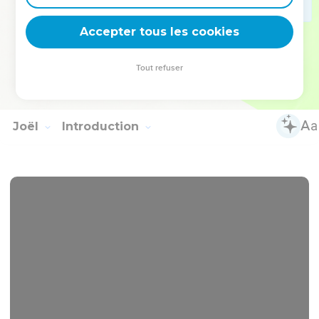
répondrai, je veillerai sur lui, je serai pour lui comme un
cyprès verdoyant. C'est de moi que tu recevras ton fruit.
Accepter tous les cookies
10
Qui est sage ? Qu’il comprenne ces choses ! Que celui qui
est intelligent les connaisse ! En effet, les voies de l'Eternel
Tout refuser
sont droites. Les justes y marcheront, mais les rebelles y
trébucheront.
Joël
Introduction