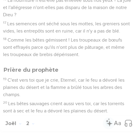
La nourriture n'est-elle pas enlevée sous nos yeux ? La joie
et l'allégresse n'ont-elles pas disparu de la maison de notre
Dieu ?
17
Les semences ont séché sous les mottes, les greniers sont
vides, les entrepôts sont en ruine, car il n'y a pas de blé.
18
Comme les bêtes gémissent ! Les troupeaux de bœufs
sont effrayés parce qu'ils n'ont plus de pâturage, et même
les troupeaux de brebis dépérissent.
Prière du prophète
19
C'est vers toi que je crie, Eternel, car le feu a dévoré les
plaines du désert et la flamme a brûlé tous les arbres des
champs.
20
Les bêtes sauvages crient aussi vers toi, car les torrents
sont à sec et le feu a dévoré les plaines du désert.
Joël
2