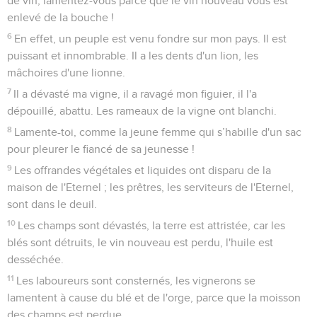
de vin, lamentez-vous parce que le vin nouveau vous est
enlevé de la bouche !
6
En effet, un peuple est venu fondre sur mon pays. Il est
puissant et innombrable. Il a les dents d'un lion, les
mâchoires d'une lionne.
7
Il a dévasté ma vigne, il a ravagé mon figuier, il l'a
dépouillé, abattu. Les rameaux de la vigne ont blanchi.
8
Lamente-toi, comme la jeune femme qui s’habille d'un sac
pour pleurer le fiancé de sa jeunesse !
9
Les offrandes végétales et liquides ont disparu de la
maison de l'Eternel ; les prêtres, les serviteurs de l'Eternel,
sont dans le deuil.
10
Les champs sont dévastés, la terre est attristée, car les
blés sont détruits, le vin nouveau est perdu, l'huile est
desséchée.
11
Les laboureurs sont consternés, les vignerons se
lamentent à cause du blé et de l'orge, parce que la moisson
des champs est perdue.