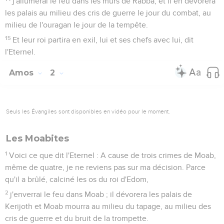
j'allumerai le feu dans les murs de Rabba, et il en dévorera
les palais au milieu des cris de guerre le jour du combat, au
milieu de l'ouragan le jour de la tempête.
15
Et leur roi partira en exil, lui et ses chefs avec lui, dit
l'Eternel.
Amos
2
Seuls les Évangiles sont disponibles en vidéo pour le moment.
Les Moabites
1
Voici ce que dit l'Eternel : A cause de trois crimes de Moab,
même de quatre, je ne reviens pas sur ma décision. Parce
qu'il a brûlé, calciné les os du roi d'Edom,
2
j'enverrai le feu dans Moab ; il dévorera les palais de
Kerijoth et Moab mourra au milieu du tapage, au milieu des
cris de guerre et du bruit de la trompette.