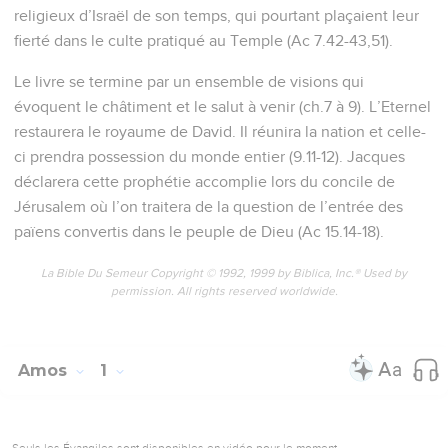
religieux d’Israël de son temps, qui pourtant plaçaient leur
fierté dans le culte pratiqué au Temple (Ac 7.42-43,51).
Le livre se termine par un ensemble de visions qui
évoquent le châtiment et le salut à venir (ch.7 à 9). L’Eternel
restaurera le royaume de David. Il réunira la nation et celle-
ci prendra possession du monde entier (9.11-12). Jacques
déclarera cette prophétie accomplie lors du concile de
Jérusalem où l’on traitera de la question de l’entrée des
païens convertis dans le peuple de Dieu (Ac 15.14-18).
La Bible Du Semeur Copyright © 1992, 1999 by Biblica, Inc.® Used by
permission. All rights reserved worldwide.
Amos
1
Seuls les Évangiles sont disponibles en vidéo pour le moment.