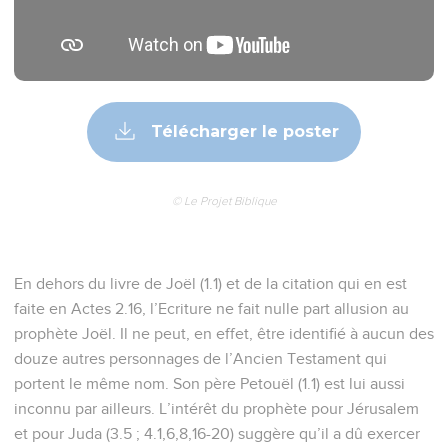
Télécharger le poster
© Le Projet Biblique
En dehors du livre de Joël (1.1) et de la citation qui en est
faite en Actes 2.16, l’Ecriture ne fait nulle part allusion au
prophète Joël. Il ne peut, en effet, être identifié à aucun des
douze autres personnages de l’Ancien Testament qui
portent le même nom. Son père Petouël (1.1) est lui aussi
inconnu par ailleurs. L’intérêt du prophète pour Jérusalem
et pour Juda (3.5 ; 4.1,6,8,16-20) suggère qu’il a dû exercer