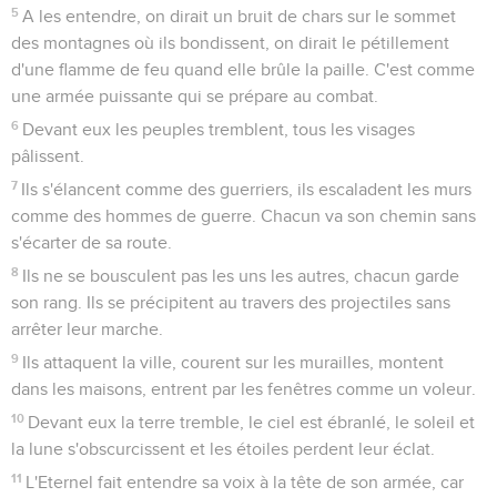
5
A les entendre, on dirait un bruit de chars sur le sommet
des montagnes où ils bondissent, on dirait le pétillement
d'une flamme de feu quand elle brûle la paille. C'est comme
une armée puissante qui se prépare au combat.
6
Devant eux les peuples tremblent, tous les visages
pâlissent.
7
Ils s'élancent comme des guerriers, ils escaladent les murs
comme des hommes de guerre. Chacun va son chemin sans
s'écarter de sa route.
8
Ils ne se bousculent pas les uns les autres, chacun garde
son rang. Ils se précipitent au travers des projectiles sans
arrêter leur marche.
9
Ils attaquent la ville, courent sur les murailles, montent
dans les maisons, entrent par les fenêtres comme un voleur.
10
Devant eux la terre tremble, le ciel est ébranlé, le soleil et
la lune s'obscurcissent et les étoiles perdent leur éclat.
11
L'Eternel fait entendre sa voix à la tête de son armée, car