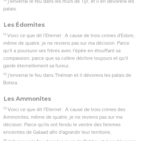
j'enverrai le feu dans les murs de Tyr, et il en dévorera les
palais.
Les Édomites
11
Voici ce que dit l'Eternel : A cause de trois crimes d'Edom,
même de quatre, je ne reviens pas sur ma décision. Parce
qu'il a poursuivi ses frères avec l'épée en étouffant sa
compassion, parce que sa colère déchire toujours et qu'il
garde éternellement sa fureur,
12
j'enverrai le feu dans Théman et il dévorera les palais de
Botsra.
Les Ammonites
13
Voici ce que dit l'Eternel : A cause de trois crimes des
Ammonites, même de quatre, je ne reviens pas sur ma
décision. Parce qu'ils ont fendu le ventre des femmes
enceintes de Galaad afin d'agrandir leur territoire,
14