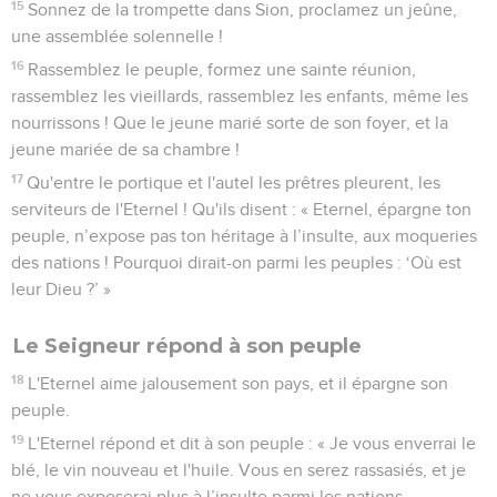
15
Sonnez de la trompette dans Sion, proclamez un jeûne,
une assemblée solennelle !
16
Rassemblez le peuple, formez une sainte réunion,
rassemblez les vieillards, rassemblez les enfants, même les
nourrissons ! Que le jeune marié sorte de son foyer, et la
jeune mariée de sa chambre !
17
Qu'entre le portique et l'autel les prêtres pleurent, les
serviteurs de l'Eternel ! Qu'ils disent : « Eternel, épargne ton
peuple, n’expose pas ton héritage à l’insulte, aux moqueries
des nations ! Pourquoi dirait-on parmi les peuples : ‘Où est
leur Dieu ?’ »
Le Seigneur répond à son peuple
18
L'Eternel aime jalousement son pays, et il épargne son
peuple.
19
L'Eternel répond et dit à son peuple : « Je vous enverrai le
blé, le vin nouveau et l'huile. Vous en serez rassasiés, et je
ne vous exposerai plus à l’insulte parmi les nations.