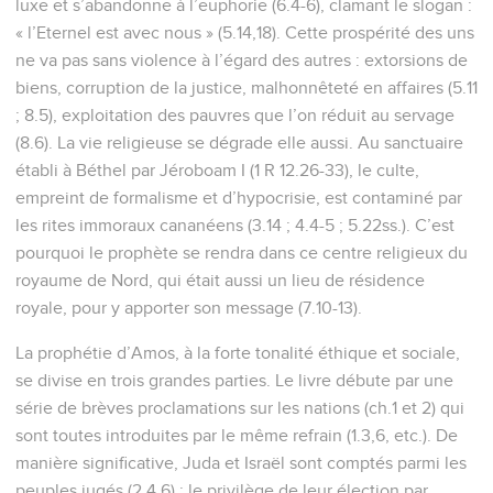
luxe et s’abandonne à l’euphorie (6.4-6), clamant le slogan :
« l’Eternel est avec nous » (5.14,18). Cette prospérité des uns
ne va pas sans violence à l’égard des autres : extorsions de
biens, corruption de la justice, malhonnêteté en affaires (5.11
; 8.5), exploitation des pauvres que l’on réduit au servage
(8.6). La vie religieuse se dégrade elle aussi. Au sanctuaire
établi à Béthel par Jéroboam I (1 R 12.26-33), le culte,
empreint de formalisme et d’hypocrisie, est contaminé par
les rites immoraux cananéens (3.14 ; 4.4-5 ; 5.22ss.). C’est
pourquoi le prophète se rendra dans ce centre religieux du
royaume de Nord, qui était aussi un lieu de résidence
royale, pour y apporter son message (7.10-13).
La prophétie d’Amos, à la forte tonalité éthique et sociale,
se divise en trois grandes parties. Le livre débute par une
série de brèves proclamations sur les nations (ch.1 et 2) qui
sont toutes introduites par le même refrain (1.3,6, etc.). De
manière significative, Juda et Israël sont comptés parmi les
peuples jugés (2.4,6) : le privilège de leur élection par