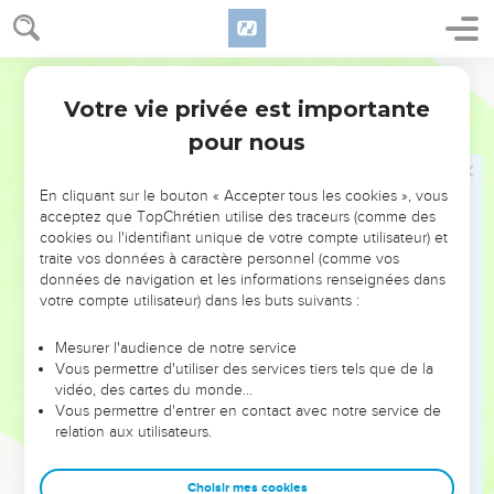
Dites-lui : « Pardonne toutes nos fautes et fais-nous bon
accueil ! Nous t'offrirons, au lieu de taureaux, l'hommage de
nos lèvres.
Segond 21
4
L'Assyrien ne nous sauvera pas. Nous ne monterons pas sur
Votre vie privée est importante
Osée
14
des chevaux et nous ne dirons plus à l'œuvre de nos mains :
pour nous
‘Notre Dieu !’car c'est auprès de toi que l'orphelin trouve
compassion. »
En cliquant sur le bouton « Accepter tous les cookies », vous
5
Je réparerai leur infidélité, j’aurai pour eux un amour
acceptez que TopChrétien utilise des traceurs (comme des
cookies ou l'identifiant unique de votre compte utilisateur) et
sincère, car ma colère s'est détournée d'eux.
traite vos données à caractère personnel (comme vos
6
Je serai comme la rosée pour Israël, il fleurira comme le lis,
données de navigation et les informations renseignées dans
et il poussera des racines comme les cèdres du Liban.
votre compte utilisateur) dans les buts suivants :
7
Ses rameaux s'étendront, il aura la splendeur de l'olivier et
Mesurer l'audience de notre service
les parfums du Liban.
Vous permettre d'utiliser des services tiers tels que de la
8
vidéo, des cartes du monde…
Ils reviendront s'asseoir sous son ombre, ils redonneront la
Vous permettre d'entrer en contact avec notre service de
vie au blé et ils fleuriront comme la vigne ; ils auront la
relation aux utilisateurs.
réputation du vin du Liban.
9
Ephraïm, qu'ai-je encore à faire avec les idoles ? Je lui
Choisir mes cookies