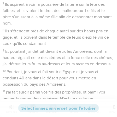
7
Ils aspirent à voir la poussière de la terre sur la tête des
faibles, et ils violent le droit des malheureux. Le fils et le
père s’unissent à la même fille afin de déshonorer mon saint
nom.
8
Ils s'étendent près de chaque autel sur des habits pris en
gage, et ils boivent dans le temple de leurs dieux le vin de
ceux qu'ils condamnent.
9
Et pourtant j'ai détruit devant eux les Amoréens, dont la
hauteur égalait celle des cèdres et la force celle des chênes,
j'ai détruit leurs fruits au-dessus et leurs racines en dessous.
10
Pourtant, je vous ai fait sortir d'Egypte et je vous ai
conduits 40 ans dans le désert pour vous mettre en
possession du pays des Amoréens,
11
j'ai fait surgir parmi vos fils des prophètes, et parmi vos
jeunes hommes des naziréens. N'est-ce pas le cas,
Israélites ? déclare l'Eternel.
12
Contenus
Versions
Commentaires
Strong
Dictionnaire
Et vous avez fait boire du vin aux naziréens, et aux