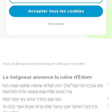
deviennent vos tremplins. Que vous guidiez un ministère, une
équipe, un groupe ou une famille, leur expérience est faite
Accepter tous les cookies
pour vous.
Tout refuser
Je découvre l’événement
Seuls les Évangiles sont disponibles en vidéo pour le moment.
Le Seigneur annonce la ruine d'Édom
1
חֲז֖וֹן עֹֽבַדְיָ֑ה כֹּֽה־אָמַר֩ אֲדֹנָ֨י יְהוִ֜ה לֶאֱד֗וֹם שְׁמוּעָ֨ה שָׁמַ֜עְנוּ מֵאֵ֤ת יְהוָה֙
וְצִיר֙ בַּגּוֹיִ֣ם שֻׁלָּ֔ח ק֛וּמוּ וְנָק֥וּמָה עָלֶיהָ לַמִּלְחָמָֽה׃
2
הִנֵּ֥ה קָטֹ֛ן נְתַתִּ֖יךָ בַּגּוֹיִ֑ם בָּז֥וּי אַתָּ֖ה מְאֹֽד׃
3
זְד֤וֹן לִבְּךָ֙ הִשִּׁיאֶ֔ךָ שֹׁכְנִ֥י בְחַגְוֵי־סֶּ֖לַע מְר֣וֹם שִׁבְתּ֑וֹ אֹמֵ֣ר בְּלִבּ֔וֹ מִ֥י