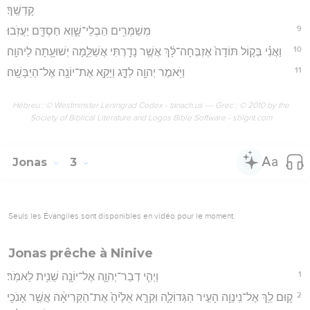
קָדְשֶֽׁךָ׃
9
מְשַׁמְּרִ֖ים הַבְלֵי־שָׁ֑וְא חַסְדָּ֖ם יַעֲזֹֽבוּ׃
10
וַאֲנִ֗י בְּק֤וֹל תּוֹדָה֙ אֶזְבְּחָה־לָּ֔ךְ אֲשֶׁ֥ר נָדַ֖רְתִּי אֲשַׁלֵּ֑מָה יְשׁוּעָ֖תָה לַיהוָֽה׃
11
וַיֹּ֥אמֶר יְהוָ֖ה לַדָּ֑ג וַיָּקֵ֥א אֶת־יוֹנָ֖ה אֶל־הַיַּבָּשָֽׁה׃
Hébreu : © Westminster Leningrad Codex - tanach.us --- Grec : © 2010 by the
Society of Biblical Literature and Logos Bible Software - sblgnt.com
Jonas
3
Seuls les Évangiles sont disponibles en vidéo pour le moment.
Jonas prêche à Ninive
1
וַיְהִ֧י דְבַר־יְהוָ֛ה אֶל־יוֹנָ֖ה שֵׁנִ֥ית לֵאמֹֽר׃
2
ק֛וּם לֵ֥ךְ אֶל־נִֽינְוֵ֖ה הָעִ֣יר הַגְּדוֹלָ֑ה וִּקְרָ֤א אֵלֶ֙יהָ֙ אֶת־הַקְּרִיאָ֔ה אֲשֶׁ֥ר אָנֹכִ֖י