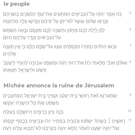
le peuple
5
כֹּ֚ה אָמַ֣ר יְהוָ֔ה עַל־הַנְּבִיאִ֖ים הַמַּתְעִ֣ים אֶת־עַמִּ֑י הַנֹּשְׁכִ֤ים בְּשִׁנֵּיהֶם֙
וְקָרְא֣וּ שָׁל֔וֹם וַאֲשֶׁר֙ לֹא־יִתֵּ֣ן עַל־פִּיהֶ֔ם וְקִדְּשׁ֥וּ עָלָ֖יו מִלְחָמָֽה׃
6
לָכֵ֞ן לַ֤יְלָה לָכֶם֙ מֵֽחָז֔וֹן וְחָשְׁכָ֥ה לָכֶ֖ם מִקְּסֹ֑ם וּבָ֤אָה הַשֶּׁ֙מֶשׁ֙
עַל־הַנְּבִיאִ֔ים וְקָדַ֥ר עֲלֵיהֶ֖ם הַיּֽוֹם׃
7
וּבֹ֣שׁוּ הַחֹזִ֗ים וְחָֽפְרוּ֙ הַקֹּ֣סְמִ֔ים וְעָט֥וּ עַל־שָׂפָ֖ם כֻּלָּ֑ם כִּ֛י אֵ֥ין מַעֲנֵ֖ה
אֱלֹהִֽים׃
8
וְאוּלָ֗ם אָנֹכִ֞י מָלֵ֤אתִי כֹ֙חַ֙ אֶת־ר֣וּחַ יְהוָ֔ה וּמִשְׁפָּ֖ט וּגְבוּרָ֑ה לְהַגִּ֤יד לְיַֽעֲקֹב֙
פִּשְׁע֔וֹ וּלְיִשְׂרָאֵ֖ל חַטָּאתֽוֹ׃
Michée annonce la ruine de Jérusalem
9
שִׁמְעוּ־נָ֣א זֹ֗את רָאשֵׁי֙ בֵּ֣ית יַעֲקֹ֔ב וּקְצִינֵ֖י בֵּ֣ית יִשְׂרָאֵ֑ל הַֽמֲתַעֲבִ֣ים
מִשְׁפָּ֔ט וְאֵ֥ת כָּל־הַיְשָׁרָ֖ה יְעַקֵּֽשׁוּ׃
10
בֹּנֶ֥ה צִיּ֖וֹן בְּדָמִ֑ים וִירוּשָׁלִַ֖ם בְּעַוְלָֽה׃
11
רָאשֶׁ֣יהָ ׀ בְּשֹׁ֣חַד יִשְׁפֹּ֗טוּ וְכֹהֲנֶ֙יהָ֙ בִּמְחִ֣יר יוֹר֔וּ וּנְבִיאֶ֖יהָ בְּכֶ֣סֶף יִקְסֹ֑מוּ
וְעַל־יְהוָה֙ יִשָּׁעֵ֣נוּ לֵאמֹ֔ר הֲל֤וֹא יְהוָה֙ בְּקִרְבֵּ֔נוּ לֹֽא־תָב֥וֹא עָלֵ֖ינוּ רָעָֽה׃