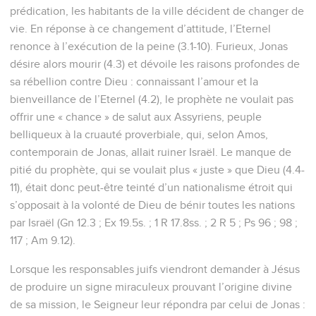
prédication, les habitants de la ville décident de changer de
vie. En réponse à ce changement d’attitude, l’Eternel
renonce à l’exécution de la peine (3.1-10). Furieux, Jonas
désire alors mourir (4.3) et dévoile les raisons profondes de
sa rébellion contre Dieu : connaissant l’amour et la
bienveillance de l’Eternel (4.2), le prophète ne voulait pas
offrir une « chance » de salut aux Assyriens, peuple
belliqueux à la cruauté proverbiale, qui, selon Amos,
contemporain de Jonas, allait ruiner Israël. Le manque de
pitié du prophète, qui se voulait plus « juste » que Dieu (4.4-
11), était donc peut-être teinté d’un nationalisme étroit qui
s’opposait à la volonté de Dieu de bénir toutes les nations
par Israël (Gn 12.3 ; Ex 19.5s. ; 1 R 17.8ss. ; 2 R 5 ; Ps 96 ; 98 ;
117 ; Am 9.12).
Lorsque les responsables juifs viendront demander à Jésus
de produire un signe miraculeux prouvant l’origine divine
de sa mission, le Seigneur leur répondra par celui de Jonas :