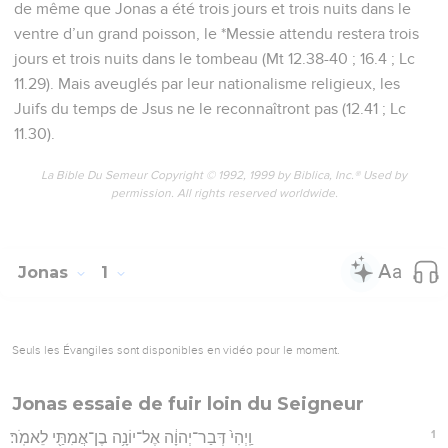
de même que Jonas a été trois jours et trois nuits dans le
ventre d’un grand poisson, le *Messie attendu restera trois
jours et trois nuits dans le tombeau (Mt 12.38-40 ; 16.4 ; Lc
11.29). Mais aveuglés par leur nationalisme religieux, les
Juifs du temps de Jsus ne le reconnaîtront pas (12.41 ; Lc
11.30).
La Bible Du Semeur Copyright © 1992, 1999 by Biblica, Inc.® Used by
permission. All rights reserved worldwide.
Jonas
1
Seuls les Évangiles sont disponibles en vidéo pour le moment.
Jonas essaie de fuir loin du Seigneur
1
וַֽיְהִי֙ דְּבַר־יְהוָ֔ה אֶל־יוֹנָ֥ה בֶן־אֲמִתַּ֖י לֵאמֹֽר׃