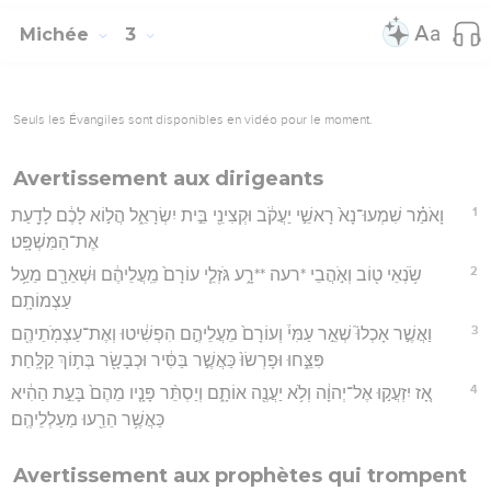
Michée
3
Seuls les Évangiles sont disponibles en vidéo pour le moment.
Avertissement aux dirigeants
1
וָאֹמַ֗ר שִׁמְעוּ־נָא֙ רָאשֵׁ֣י יַעֲקֹ֔ב וּקְצִינֵ֖י בֵּ֣ית יִשְׂרָאֵ֑ל הֲל֣וֹא לָכֶ֔ם לָדַ֖עַת
אֶת־הַמִּשְׁפָּֽט׃
2
שֹׂ֥נְאֵי ט֖וֹב וְאֹ֣הֲבֵי *רעה **רָ֑ע גֹּזְלֵ֤י עוֹרָם֙ מֵֽעֲלֵיהֶ֔ם וּשְׁאֵרָ֖ם מֵעַ֥ל
עַצְמוֹתָֽם׃
3
וַאֲשֶׁ֣ר אָכְלוּ֮ שְׁאֵ֣ר עַמִּי֒ וְעוֹרָם֙ מֵעֲלֵיהֶ֣ם הִפְשִׁ֔יטוּ וְאֶת־עַצְמֹֽתֵיהֶ֖ם
פִּצֵּ֑חוּ וּפָרְשׂוּ֙ כַּאֲשֶׁ֣ר בַּסִּ֔יר וּכְבָשָׂ֖ר בְּת֥וֹךְ קַלָּֽחַת׃
4
אָ֚ז יִזְעֲק֣וּ אֶל־יְהוָ֔ה וְלֹ֥א יַעֲנֶ֖ה אוֹתָ֑ם וְיַסְתֵּ֨ר פָּנָ֤יו מֵהֶם֙ בָּעֵ֣ת הַהִ֔יא
כַּאֲשֶׁ֥ר הֵרֵ֖עוּ מַעַלְלֵיהֶֽם׃
Avertissement aux prophètes qui trompent