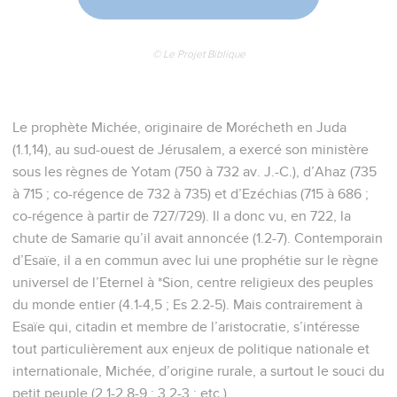
© Le Projet Biblique
Le prophète Michée, originaire de Morécheth en Juda
(1.1,14), au sud-ouest de Jérusalem, a exercé son ministère
sous les règnes de Yotam (750 à 732 av. J.-C.), d’Ahaz (735
à 715 ; co-régence de 732 à 735) et d’Ezéchias (715 à 686 ;
co-régence à partir de 727/729). Il a donc vu, en 722, la
chute de Samarie qu’il avait annoncée (1.2-7). Contemporain
d’Esaïe, il a en commun avec lui une prophétie sur le règne
universel de l’Eternel à *Sion, centre religieux des peuples
du monde entier (4.1-4,5 ; Es 2.2-5). Mais contrairement à
Esaïe qui, citadin et membre de l’aristocratie, s’intéresse
tout particulièrement aux enjeux de politique nationale et
internationale, Michée, d’origine rurale, a surtout le souci du
petit peuple (2.1-2,8-9 ; 3.2-3 ; etc.).