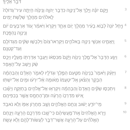
דֹּבֵ֥ר אֵלֶֽיךָ׃
3
וַיָּ֣קָם יוֹנָ֗ה וַיֵּ֛לֶךְ אֶל־נִֽינְוֶ֖ה כִּדְבַ֣ר יְהוָ֑ה וְנִֽינְוֵ֗ה הָיְתָ֤ה עִיר־גְּדוֹלָה֙
לֵֽאלֹהִ֔ים מַהֲלַ֖ךְ שְׁלֹ֥שֶׁת יָמִֽים׃
4
וַיָּ֤חֶל יוֹנָה֙ לָב֣וֹא בָעִ֔יר מַהֲלַ֖ךְ י֣וֹם אֶחָ֑ד וַיִּקְרָא֙ וַיֹּאמַ֔ר ע֚וֹד אַרְבָּעִ֣ים י֔וֹם
וְנִֽינְוֵ֖ה נֶהְפָּֽכֶת׃
5
וַֽיַּאֲמִ֛ינוּ אַנְשֵׁ֥י נִֽינְוֵ֖ה בֵּֽאלֹהִ֑ים וַיִּקְרְאוּ־צוֹם֙ וַיִּלְבְּשׁ֣וּ שַׂקִּ֔ים מִגְּדוֹלָ֖ם
וְעַד־קְטַנָּֽם׃
6
וַיִּגַּ֤ע הַדָּבָר֙ אֶל־מֶ֣לֶך נִֽינְוֵ֔ה וַיָּ֙קָם֙ מִכִּסְא֔וֹ וַיַּעֲבֵ֥ר אַדַּרְתּ֖וֹ מֵֽעָלָ֑יו וַיְכַ֣ס
שַׂ֔ק וַיֵּ֖שֶׁב עַל־הָאֵֽפֶר׃
7
וַיַּזְעֵ֗ק וַיֹּ֙אמֶר֙ בְּנִֽינְוֵ֔ה מִטַּ֧עַם הַמֶּ֛לֶךְ וּגְדֹלָ֖יו לֵאמֹ֑ר הָאָדָ֨ם וְהַבְּהֵמָ֜ה
הַבָּקָ֣ר וְהַצֹּ֗אן אַֽל־יִטְעֲמוּ֙ מְא֔וּמָה אַ֨ל־יִרְע֔וּ וּמַ֖יִם אַל־יִשְׁתּֽוּ׃
8
וְיִתְכַּסּ֣וּ שַׂקִּ֗ים הָֽאָדָם֙ וְהַבְּהֵמָ֔ה וְיִקְרְא֥וּ אֶל־אֱלֹהִ֖ים בְּחָזְקָ֑ה וְיָשֻׁ֗בוּ
אִ֚ישׁ מִדַּרְכּ֣וֹ הָֽרָעָ֔ה וּמִן־הֶחָמָ֖ס אֲשֶׁ֥ר בְּכַפֵּיהֶֽם׃
9
מִֽי־יוֹדֵ֣עַ יָשׁ֔וּב וְנִחַ֖ם הָאֱלֹהִ֑ים וְשָׁ֛ב מֵחֲר֥וֹן אַפּ֖וֹ וְלֹ֥א נֹאבֵֽד׃
10
וַיַּ֤רְא הָֽאֱלֹהִים֙ אֶֽת־מַ֣עֲשֵׂיהֶ֔ם כִּי־שָׁ֖בוּ מִדַּרְכָּ֣ם הָרָעָ֑ה וַיִּנָּ֣חֶם
הָאֱלֹהִ֗ים עַל־הָרָעָ֛ה אֲשֶׁר־דִּבֶּ֥ר לַעֲשׂוֹת־לָהֶ֖ם וְלֹ֥א עָשָֽׂה׃