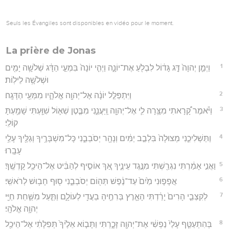
Seuls les Évangiles sont disponibles en vidéo pour le moment.
La prière de Jonas
1
וַיְמַ֤ן יְהוָה֙ דָּ֣ג גָּד֔וֹל לִבְלֹ֖עַ אֶת־יוֹנָ֑ה וַיְהִ֤י יוֹנָה֙ בִּמְעֵ֣י הַדָּ֔ג שְׁלֹשָׁ֥ה יָמִ֖ים
וּשְׁלֹשָׁ֥ה לֵילֽוֹת׃
2
וַיִּתְפַּלֵּ֣ל יוֹנָ֔ה אֶל־יְהוָ֖ה אֱלֹהָ֑יו מִמְּעֵ֖י הַדָּגָֽה׃
3
וַיֹּ֗אמֶר קָ֠רָאתִי מִצָּ֥רָה לִ֛י אֶל־יְהוָ֖ה וַֽיַּעֲנֵ֑נִי מִבֶּ֧טֶן שְׁא֛וֹל שִׁוַּ֖עְתִּי שָׁמַ֥עְתָּ
קוֹלִֽי׃
4
וַתַּשְׁלִיכֵ֤נִי מְצוּלָה֙ בִּלְבַ֣ב יַמִּ֔ים וְנָהָ֖ר יְסֹבְבֵ֑נִי כָּל־מִשְׁבָּרֶ֥יךָ וְגַלֶּ֖יךָ עָלַ֥י
עָבָֽרוּ׃
5
וַאֲנִ֣י אָמַ֔רְתִּי נִגְרַ֖שְׁתִּי מִנֶּ֣גֶד עֵינֶ֑יךָ אַ֚ךְ אוֹסִ֣יף לְהַבִּ֔יט אֶל־הֵיכַ֖ל קָדְשֶֽׁךָ׃
6
אֲפָפ֤וּנִי מַ֙יִם֙ עַד־נֶ֔פֶשׁ תְּה֖וֹם יְסֹבְבֵ֑נִי ס֖וּף חָב֥וּשׁ לְרֹאשִֽׁי׃
7
לְקִצְבֵ֤י הָרִים֙ יָרַ֔דְתִּי הָאָ֛רֶץ בְּרִחֶ֥יהָ בַעֲדִ֖י לְעוֹלָ֑ם וַתַּ֧עַל מִשַּׁ֛חַת חַיַּ֖י
יְהוָ֥ה אֱלֹהָֽי׃
8
בְּהִתְעַטֵּ֤ף עָלַי֙ נַפְשִׁ֔י אֶת־יְהוָ֖ה זָכָ֑רְתִּי וַתָּב֤וֹא אֵלֶ֙יךָ֙ תְּפִלָּתִ֔י אֶל־הֵיכַ֖ל