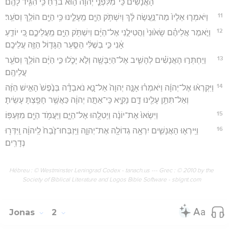
הָאֲנָשִׁ֗ים כִּֽי־מִלִּפְנֵ֤י יְהוָה֙ ה֣וּא בֹרֵ֔חַ כִּ֥י הִגִּ֖יד לָהֶֽם׃
11
וַיֹּאמְר֤וּ אֵלָיו֙ מַה־נַּ֣עֲשֶׂה לָּ֔ךְ וְיִשְׁתֹּ֥ק הַיָּ֖ם מֵֽעָלֵ֑ינוּ כִּ֥י הַיָּ֖ם הוֹלֵ֥ךְ וְסֹעֵֽר׃
12
וַיֹּ֣אמֶר אֲלֵיהֶ֗ם שָׂא֙וּנִי֙ וַהֲטִילֻ֣נִי אֶל־הַיָּ֔ם וְיִשְׁתֹּ֥ק הַיָּ֖ם מֵֽעֲלֵיכֶ֑ם כִּ֚י יוֹדֵ֣עַ
אָ֔נִי כִּ֣י בְשֶׁלִּ֔י הַסַּ֧עַר הַגָּד֛וֹל הַזֶּ֖ה עֲלֵיכֶֽם׃
13
וַיַּחְתְּר֣וּ הָאֲנָשִׁ֗ים לְהָשִׁ֛יב אֶל־הַיַּבָּשָׁ֖ה וְלֹ֣א יָכֹ֑לוּ כִּ֣י הַיָּ֔ם הוֹלֵ֥ךְ וְסֹעֵ֖ר
עֲלֵיהֶֽם׃
14
וַיִּקְרְא֨וּ אֶל־יְהוָ֜ה וַיֹּאמְר֗וּ אָנָּ֤ה יְהוָה֙ אַל־נָ֣א נֹאבְדָ֗ה בְּנֶ֙פֶשׁ֙ הָאִ֣ישׁ הַזֶּ֔ה
וְאַל־תִּתֵּ֥ן עָלֵ֖ינוּ דָּ֣ם נָקִ֑יא כִּֽי־אַתָּ֣ה יְהוָ֔ה כַּאֲשֶׁ֥ר חָפַ֖צְתָּ עָשִֽׂיתָ׃
15
וַיִּשְׂאוּ֙ אֶת־יוֹנָ֔ה וַיְטִלֻ֖הוּ אֶל־הַיָּ֑ם וַיַּעֲמֹ֥ד הַיָּ֖ם מִזַּעְפּֽוֹ׃
16
וַיִּֽירְא֧וּ הָאֲנָשִׁ֛ים יִרְאָ֥ה גְדוֹלָ֖ה אֶת־יְהוָ֑ה וַיִּֽזְבְּחוּ־זֶ֙בַח֙ לַֽיהוָ֔ה וַֽיִּדְּר֖וּ
נְדָרִֽים׃
Hébreu : © Westminster Leningrad Codex - tanach.us --- Grec : © 2010 by the
Society of Biblical Literature and Logos Bible Software - sblgnt.com
Jonas
2