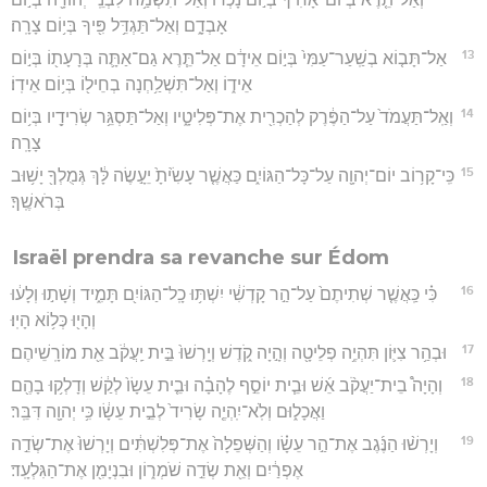
אָבְדָ֑ם וְאַל־תַּגְדֵּ֥ל פִּ֖יךָ בְּי֥וֹם צָרָֽה׃
13
אַל־תָּב֤וֹא בְשַֽׁעַר־עַמִּי֙ בְּי֣וֹם אֵידָ֔ם אַל־תֵּ֧רֶא גַם־אַתָּ֛ה בְּרָעָת֖וֹ בְּי֣וֹם
אֵיד֑וֹ וְאַל־תִּשְׁלַ֥חְנָה בְחֵיל֖וֹ בְּי֥וֹם אֵידֽוֹ׃
14
וְאַֽל־תַּעֲמֹד֙ עַל־הַפֶּ֔רֶק לְהַכְרִ֖ית אֶת־פְּלִיטָ֑יו וְאַל־תַּסְגֵּ֥ר שְׂרִידָ֖יו בְּי֥וֹם
צָרָֽה׃
15
כִּֽי־קָר֥וֹב יוֹם־יְהוָ֖ה עַל־כָּל־הַגּוֹיִ֑ם כַּאֲשֶׁ֤ר עָשִׂ֙יתָ֙ יֵעָ֣שֶׂה לָּ֔ךְ גְּמֻלְךָ֖ יָשׁ֥וּב
בְּרֹאשֶֽׁךָ׃
Israël prendra sa revanche sur Édom
16
כִּ֗י כַּֽאֲשֶׁ֤ר שְׁתִיתֶם֙ עַל־הַ֣ר קָדְשִׁ֔י יִשְׁתּ֥וּ כָֽל־הַגּוֹיִ֖ם תָּמִ֑יד וְשָׁת֣וּ וְלָע֔וּ
וְהָי֖וּ כְּל֥וֹא הָיֽוּ׃
17
וּבְהַ֥ר צִיּ֛וֹן תִּהְיֶ֥ה פְלֵיטָ֖ה וְהָ֣יָה קֹ֑דֶשׁ וְיָֽרְשׁוּ֙ בֵּ֣ית יַֽעֲקֹ֔ב אֵ֖ת מוֹרָֽשֵׁיהֶם׃
18
וְהָיָה֩ בֵית־יַעֲקֹ֨ב אֵ֜שׁ וּבֵ֧ית יוֹסֵ֣ף לֶהָבָ֗ה וּבֵ֤ית עֵשָׂו֙ לְקַ֔שׁ וְדָלְק֥וּ בָהֶ֖ם
וַאֲכָל֑וּם וְלֹֽא־יִֽהְיֶ֤ה שָׂרִיד֙ לְבֵ֣ית עֵשָׂ֔ו כִּ֥י יְהוָ֖ה דִּבֵּֽר׃
19
וְיָרְשׁ֨וּ הַנֶּ֜גֶב אֶת־הַ֣ר עֵשָׂ֗ו וְהַשְּׁפֵלָה֙ אֶת־פְּלִשְׁתִּ֔ים וְיָרְשׁוּ֙ אֶת־שְׂדֵ֣ה
אֶפְרַ֔יִם וְאֵ֖ת שְׂדֵ֣ה שֹׁמְר֑וֹן וּבִנְיָמִ֖ן אֶת־הַגִּלְעָֽד׃