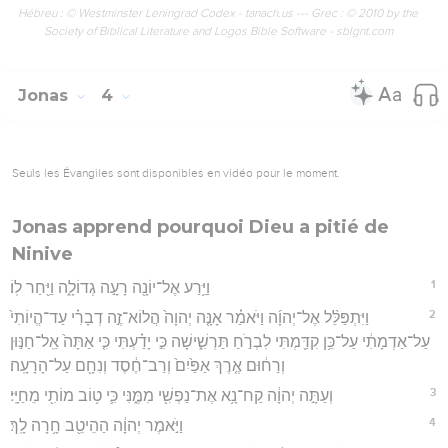
Hébreu : © Westminster Leningrad Codex - tanach.us --- Grec : © 2010 by the
Society of Biblical Literature and Logos Bible Software - sblgnt.com
Jonas
4
Seuls les Évangiles sont disponibles en vidéo pour le moment.
Jonas apprend pourquoi Dieu a pitié de
Ninive
1
וַיֵּ֥רַע אֶל־יוֹנָ֖ה רָעָ֣ה גְדוֹלָ֑ה וַיִּ֖חַר לֽוֹ׃
2
וַיִּתְפַּלֵּ֨ל אֶל־יְהוָ֜ה וַיֹּאמַ֗ר אָנָּ֤ה יְהוָה֙ הֲלוֹא־זֶ֣ה דְבָרִ֗י עַד־הֱיוֹתִי֙
עַל־אַדְמָתִ֔י עַל־כֵּ֥ן קִדַּ֖מְתִּי לִבְרֹ֣חַ תַּרְשִׁ֑ישָׁה כִּ֣י יָדַ֗עְתִּי כִּ֤י אַתָּה֙ אֵֽל־חַנּ֣וּן
וְרַח֔וּם אֶ֤רֶךְ אַפַּ֙יִם֙ וְרַב־חֶ֔סֶד וְנִחָ֖ם עַל־הָרָעָֽה׃
3
וְעַתָּ֣ה יְהוָ֔ה קַח־נָ֥א אֶת־נַפְשִׁ֖י מִמֶּ֑נִּי כִּ֛י ט֥וֹב מוֹתִ֖י מֵחַיָּֽי׃
4
וַיֹּ֣אמֶר יְהוָ֔ה הַהֵיטֵ֖ב חָ֥רָה לָֽךְ׃