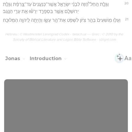
20
וְגָלֻ֣ת הַֽחֵל־הַ֠זֶּה לִבְנֵ֨י יִשְׂרָאֵ֤ל אֲשֶֽׁר־כְּנַעֲנִים֙ עַד־צָ֣רְפַ֔ת וְגָלֻ֥ת
יְרוּשָׁלִַ֖ם אֲשֶׁ֣ר בִּסְפָרַ֑ד יִֽרְשׁ֕וּ אֵ֖ת עָרֵ֥י הַנֶּֽגֶב׃
21
וְעָל֤וּ מֽוֹשִׁעִים֙ בְּהַ֣ר צִיּ֔וֹן לִשְׁפֹּ֖ט אֶת־הַ֣ר עֵשָׂ֑ו וְהָיְתָ֥ה לַֽיהוָ֖ה הַמְּלוּכָֽה׃
Hébreu : © Westminster Leningrad Codex - tanach.us --- Grec : © 2010 by the
Society of Biblical Literature and Logos Bible Software - sblgnt.com
Jonas
Introduction