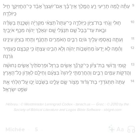
9
עַתָּ֕ה לָ֥מָּה תָרִ֖יעִי רֵ֑עַ הֲמֶ֣לֶךְ אֵֽין־בָּ֗ךְ אִֽם־יוֹעֲצֵךְ֙ אָבָ֔ד כִּֽי־הֶחֱזִיקֵ֥ךְ חִ֖יל
כַּיּוֹלֵדָֽה׃
10
ח֧וּלִי וָגֹ֛חִי בַּת־צִיּ֖וֹן כַּיּֽוֹלֵדָ֑ה כִּֽי־עַתָּה֩ תֵצְאִ֨י מִקִּרְיָ֜ה וְשָׁכַ֣נְתְּ בַּשָּׂדֶ֗ה
וּבָ֤את עַד־בָּבֶל֙ שָׁ֣ם תִּנָּצֵ֔לִי שָׁ֚ם יִגְאָלֵ֣ךְ יְהוָ֔ה מִכַּ֖ף אֹיְבָֽיִךְ׃
11
וְעַתָּ֛ה נֶאֶסְפ֥וּ עָלַ֖יִךְ גּוֹיִ֣ם רַבִּ֑ים הָאֹמְרִ֣ים תֶּחֱנָ֔ף וְתַ֥חַז בְּצִיּ֖וֹן עֵינֵֽינוּ׃
12
וְהֵ֗מָּה לֹ֤א יָֽדְעוּ֙ מַחְשְׁב֣וֹת יְהוָ֔ה וְלֹ֥א הֵבִ֖ינוּ עֲצָת֑וֹ כִּ֥י קִבְּצָ֖ם כֶּעָמִ֥יר
גֹּֽרְנָה׃
13
ק֧וּמִי וָד֣וֹשִׁי בַת־צִיּ֗וֹן כִּֽי־קַרְנֵ֞ךְ אָשִׂ֤ים בַּרְזֶל֙ וּפַרְסֹתַ֙יִךְ֙ אָשִׂ֣ים נְחוּשָׁ֔ה
וַהֲדִקּ֖וֹת עַמִּ֣ים רַבִּ֑ים וְהַחֲרַמְתִּ֤י לַֽיהוָה֙ בִּצְעָ֔ם וְחֵילָ֖ם לַאֲד֥וֹן כָּל־הָאָֽרֶץ׃
14
עַתָּה֙ תִּתְגֹּדְדִ֣י בַת־גְּד֔וּד מָצ֖וֹר שָׂ֣ם עָלֵ֑ינוּ בַּשֵּׁ֙בֶט֙ יַכּ֣וּ עַֽל־הַלְּחִ֔י אֵ֖ת
שֹׁפֵ֥ט יִשְׂרָאֵֽל׃
Hébreu : © Westminster Leningrad Codex - tanach.us --- Grec : © 2010 by the
Society of Biblical Literature and Logos Bible Software - sblgnt.com
Michée
5