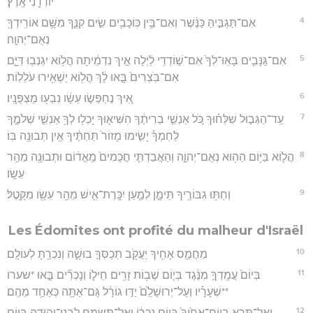
יוֹרִדֵ֖נִי אָֽרֶץ׃
4
אִם־תַּגְבִּ֣יהַּ כַּנֶּ֔שֶׁר וְאִם־בֵּ֥ין כּֽוֹכָבִ֖ים שִׂ֣ים קִנֶּ֑ךָ מִשָּׁ֥ם אוֹרִֽידְךָ֖
נְאֻם־יְהוָֽה׃
5
אִם־גַּנָּבִ֤ים בָּאֽוּ־לְךָ֙ אִם־שׁ֣וֹדְדֵי לַ֔יְלָה אֵ֣יךְ נִדְמֵ֔יתָה הֲל֥וֹא יִגְנְב֖וּ דַּיָּ֑ם
אִם־בֹּֽצְרִים֙ בָּ֣אוּ לָ֔ךְ הֲל֖וֹא יַשְׁאִ֥ירוּ עֹלֵלֽוֹת׃
6
אֵ֚יךְ נֶחְפְּשׂ֣וּ עֵשָׂ֔ו נִבְע֖וּ מַצְפֻּנָֽיו׃
7
עַֽד־הַגְּב֣וּל שִׁלְּח֗וּךָ כֹּ֚ל אַנְשֵׁ֣י בְרִיתֶ֔ךָ הִשִּׁיא֛וּךָ יָכְל֥וּ לְךָ֖ אַנְשֵׁ֣י שְׁלֹמֶ֑ךָ
לַחְמְךָ֗ יָשִׂ֤ימוּ מָזוֹר֙ תַּחְתֶּ֔יךָ אֵ֥ין תְּבוּנָ֖ה בּֽוֹ׃
8
הֲל֛וֹא בַּיּ֥וֹם הַה֖וּא נְאֻם־יְהוָ֑ה וְהַאֲבַדְתִּ֤י חֲכָמִים֙ מֵֽאֱד֔וֹם וּתְבוּנָ֖ה מֵהַ֥ר
עֵשָֽׂו׃
9
וְחַתּ֥וּ גִבּוֹרֶ֖יךָ תֵּימָ֑ן לְמַ֧עַן יִכָּֽרֶת־אִ֛ישׁ מֵהַ֥ר עֵשָׂ֖ו מִקָּֽטֶל׃
Les Édomites ont profité du malheur d'Israël
10
מֵחֲמַ֛ס אָחִ֥יךָ יַעֲקֹ֖ב תְּכַסְּךָ֣ בוּשָׁ֑ה וְנִכְרַ֖תָּ לְעוֹלָֽם׃
11
בְּיוֹם֙ עֲמָֽדְךָ֣ מִנֶּ֔גֶד בְּי֛וֹם שְׁב֥וֹת זָרִ֖ים חֵיל֑וֹ וְנָכְרִ֞ים בָּ֣אוּ *שערו
**שְׁעָרָ֗יו וְעַל־יְרוּשָׁלִַ֙ם֙ יַדּ֣וּ גוֹרָ֔ל גַּם־אַתָּ֖ה כְּאַחַ֥ד מֵהֶֽם׃
12
וְאַל־תֵּ֤רֶא בְיוֹם־אָחִ֙יךָ֙ בְּי֣וֹם נָכְר֔וֹ וְאַל־תִּשְׂמַ֥ח לִבְנֵֽי־יְהוּדָ֖ה בְּי֣וֹם