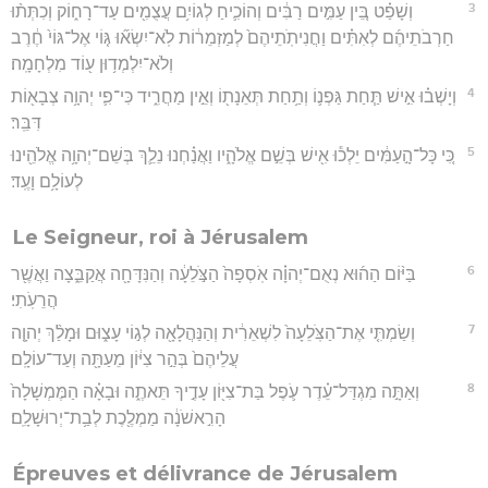
3
וְשָׁפַ֗ט בֵּ֚ין עַמִּ֣ים רַבִּ֔ים וְהוֹכִ֛יחַ לְגוֹיִ֥ם עֲצֻמִ֖ים עַד־רָח֑וֹק וְכִתְּת֨וּ
חַרְבֹתֵיהֶ֜ם לְאִתִּ֗ים וַחֲנִיתֹֽתֵיהֶם֙ לְמַזְמֵר֔וֹת לֹֽא־יִשְׂא֞וּ גּ֤וֹי אֶל־גּוֹי֙ חֶ֔רֶב
וְלֹא־יִלְמְד֥וּן ע֖וֹד מִלְחָמָֽה׃
4
וְיָשְׁב֗וּ אִ֣ישׁ תַּ֧חַת גַּפְנ֛וֹ וְתַ֥חַת תְּאֵנָת֖וֹ וְאֵ֣ין מַחֲרִ֑יד כִּי־פִ֛י יְהוָ֥ה צְבָא֖וֹת
דִּבֵּֽר׃
5
כִּ֚י כָּל־הָ֣עַמִּ֔ים יֵלְכ֕וּ אִ֖ישׁ בְּשֵׁ֣ם אֱלֹהָ֑יו וַאֲנַ֗חְנוּ נֵלֵ֛ךְ בְּשֵׁם־יְהוָ֥ה אֱלֹהֵ֖ינוּ
לְעוֹלָ֥ם וָעֶֽד׃
Le Seigneur, roi à Jérusalem
6
בַּיּ֨וֹם הַה֜וּא נְאֻם־יְהוָ֗ה אֹֽסְפָה֙ הַצֹּ֣לֵעָ֔ה וְהַנִּדָּחָ֖ה אֲקַבֵּ֑צָה וַאֲשֶׁ֖ר
הֲרֵעֹֽתִי׃
7
וְשַׂמְתִּ֤י אֶת־הַצֹּֽלֵעָה֙ לִשְׁאֵרִ֔ית וְהַנַּהֲלָאָ֖ה לְג֣וֹי עָצ֑וּם וּמָלַ֨ךְ יְהוָ֤ה
עֲלֵיהֶם֙ בְּהַ֣ר צִיּ֔וֹן מֵעַתָּ֖ה וְעַד־עוֹלָֽם׃
8
וְאַתָּ֣ה מִגְדַּל־עֵ֗דֶר עֹ֛פֶל בַּת־צִיּ֖וֹן עָדֶ֣יךָ תֵּאתֶ֑ה וּבָאָ֗ה הַמֶּמְשָׁלָה֙
הָרִ֣אשֹׁנָ֔ה מַמְלֶ֖כֶת לְבַ֥ת־יְרוּשָׁלִָֽם׃
Épreuves et délivrance de Jérusalem