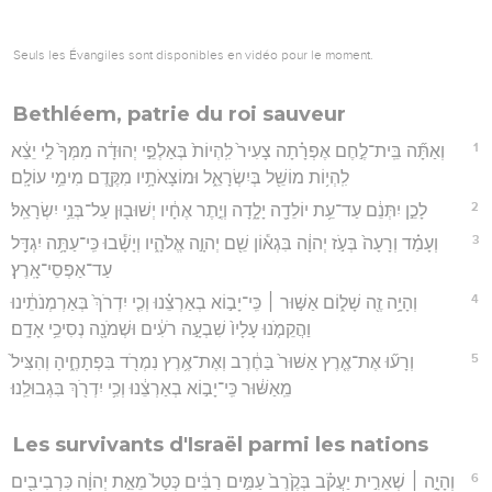
Seuls les Évangiles sont disponibles en vidéo pour le moment.
Bethléem, patrie du roi sauveur
1
וְאַתָּ֞ה בֵּֽית־לֶ֣חֶם אֶפְרָ֗תָה צָעִיר֙ לִֽהְיוֹת֙ בְּאַלְפֵ֣י יְהוּדָ֔ה מִמְּךָ֙ לִ֣י יֵצֵ֔א
לִֽהְי֥וֹת מוֹשֵׁ֖ל בְּיִשְׂרָאֵ֑ל וּמוֹצָאֹתָ֥יו מִקֶּ֖דֶם מִימֵ֥י עוֹלָֽם׃
2
לָכֵ֣ן יִתְּנֵ֔ם עַד־עֵ֥ת יוֹלֵדָ֖ה יָלָ֑דָה וְיֶ֣תֶר אֶחָ֔יו יְשׁוּב֖וּן עַל־בְּנֵ֥י יִשְׂרָאֵֽל׃
3
וְעָמַ֗ד וְרָעָה֙ בְּעֹ֣ז יְהוָ֔ה בִּגְא֕וֹן שֵׁ֖ם יְהוָ֣ה אֱלֹהָ֑יו וְיָשָׁ֕בוּ כִּֽי־עַתָּ֥ה יִגְדַּ֖ל
עַד־אַפְסֵי־אָֽרֶץ׃
4
וְהָיָ֥ה זֶ֖ה שָׁל֑וֹם אַשּׁ֣וּר ׀ כִּֽי־יָב֣וֹא בְאַרְצֵ֗נוּ וְכִ֤י יִדְרֹךְ֙ בְּאַרְמְנֹתֵ֔ינוּ
וַהֲקֵמֹ֤נוּ עָלָיו֙ שִׁבְעָ֣ה רֹעִ֔ים וּשְׁמֹנָ֖ה נְסִיכֵ֥י אָדָֽם׃
5
וְרָע֞וּ אֶת־אֶ֤רֶץ אַשּׁוּר֙ בַּחֶ֔רֶב וְאֶת־אֶ֥רֶץ נִמְרֹ֖ד בִּפְתָחֶ֑יהָ וְהִצִּיל֙
מֵֽאַשּׁ֔וּר כִּֽי־יָב֣וֹא בְאַרְצֵ֔נוּ וְכִ֥י יִדְרֹ֖ךְ בִּגְבוּלֵֽנוּ׃
Les survivants d'Israël parmi les nations
6
וְהָיָ֣ה ׀ שְׁאֵרִ֣ית יַעֲקֹ֗ב בְּקֶ֙רֶב֙ עַמִּ֣ים רַבִּ֔ים כְּטַל֙ מֵאֵ֣ת יְהוָ֔ה כִּרְבִיבִ֖ים