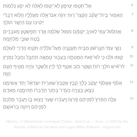
6
אַל־תַּטִּ֖פוּ יַטִּיפ֑וּן לֹֽא־יַטִּ֣פוּ לָאֵ֔לֶּה לֹ֥א יִסַּ֖ג כְּלִמּֽוֹת׃
7
הֶאָמ֣וּר בֵּֽית־יַעֲקֹ֗ב הֲקָצַר֙ ר֣וּחַ יְהוָ֔ה אִם־אֵ֖לֶּה מַעֲלָלָ֑יו הֲל֤וֹא דְבָרַ֨י
יֵיטִ֔יבוּ עִ֖ם הַיָּשָׁ֥ר הוֹלֵֽךְ׃
8
וְאֶתְמ֗וּל עַמִּי֙ לְאוֹיֵ֣ב יְקוֹמֵ֔ם מִמּ֣וּל שַׂלְמָ֔ה אֶ֖דֶר תַּפְשִׁט֑וּן מֵעֹבְרִ֣ים
בֶּ֔טַח שׁוּבֵ֖י מִלְחָמָֽה׃
9
נְשֵׁ֤י עַמִּי֙ תְּגָ֣רְשׁ֔וּן מִבֵּ֖ית תַּֽעֲנֻגֶ֑יהָ מֵעַל֙ עֹֽלָלֶ֔יהָ תִּקְח֥וּ הֲדָרִ֖י לְעוֹלָֽם׃
10
ק֣וּמוּ וּלְכ֔וּ כִּ֥י לֹא־זֹ֖את הַמְּנוּחָ֑ה בַּעֲב֥וּר טָמְאָ֛ה תְּחַבֵּ֖ל וְחֶ֥בֶל נִמְרָֽץ׃
11
לוּ־אִ֞ישׁ הֹלֵ֥ךְ ר֙וּחַ֙ וָשֶׁ֣קֶר כִּזֵּ֔ב אַטִּ֣ף לְךָ֔ לַיַּ֖יִן וְלַשֵּׁכָ֑ר וְהָיָ֥ה מַטִּ֖יף הָעָ֥ם
הַזֶּֽה׃
12
אָסֹ֨ף אֶאֱסֹ֜ף יַעֲקֹ֣ב כֻּלָּ֗ךְ קַבֵּ֤ץ אֲקַבֵּץ֙ שְׁאֵרִ֣ית יִשְׂרָאֵ֔ל יַ֥חַד אֲשִׂימֶ֖נּוּ
כְּצֹ֣אן בָּצְרָ֑ה כְּעֵ֙דֶר֙ בְּת֣וֹךְ הַדָּֽבְר֔וֹ תְּהִימֶ֖נָה מֵאָדָֽם׃
13
עָלָ֤ה הַפֹּרֵץ֙ לִפְנֵיהֶ֔ם פָּֽרְצוּ֙ וַֽיַּעֲבֹ֔רוּ שַׁ֖עַר וַיֵּ֣צְאוּ ב֑וֹ וַיַּעֲבֹ֤ר מַלְכָּם֙
לִפְנֵיהֶ֔ם וַיהוָ֖ה בְּרֹאשָֽׁם׃
Hébreu : © Westminster Leningrad Codex - tanach.us --- Grec : © 2010 by the
Society of Biblical Literature and Logos Bible Software - sblgnt.com