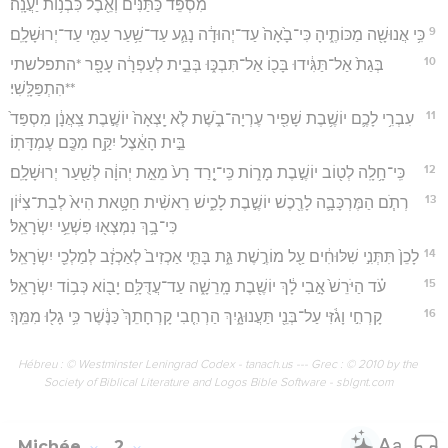
מִסְפֵּד֙ כַּתַּנִּ֔ים וְאֵ֖בֶל כִּבְנ֥וֹת יַעֲנָֽה׃
9
כִּ֥י אֲנוּשָׁ֖ה מַכּוֹתֶ֑יהָ כִּי־בָ֙אָה֙ עַד־יְהוּדָ֔ה נָגַ֛ע עַד־שַׁ֥עַר עַמִּ֖י עַד־יְרוּשָׁלִָֽם׃
10
בְּגַת֙ אַל־תַּגִּ֔ידוּ בָּכ֖וֹ אַל־תִּבְכּ֑וּ בְּבֵ֣ית לְעַפְרָ֔ה עָפָ֖ר *התפלשתי
**הִתְפַּלָּֽשִׁי׃
11
עִבְרִ֥י לָכֶ֛ם יוֹשֶׁ֥בֶת שָׁפִ֖יר עֶרְיָה־בֹ֑שֶׁת לֹ֤א יָֽצְאָה֙ יוֹשֶׁ֣בֶת צַֽאֲנָ֔ן מִסְפַּד֙
בֵּ֣ית הָאֵ֔צֶל יִקַּ֥ח מִכֶּ֖ם עֶמְדָּתֽוֹ׃
12
כִּֽי־חָ֥לָֽה לְט֖וֹב יוֹשֶׁ֣בֶת מָר֑וֹת כִּֽי־יָ֤רַד רָע֙ מֵאֵ֣ת יְהוָ֔ה לְשַׁ֖עַר יְרוּשָׁלִָֽם׃
13
רְתֹ֧ם הַמֶּרְכָּבָ֛ה לָרֶ֖כֶשׁ יוֹשֶׁ֣בֶת לָכִ֑ישׁ רֵאשִׁ֨ית חַטָּ֥את הִיא֙ לְבַת־צִיּ֔וֹן
כִּי־בָ֥ךְ נִמְצְא֖וּ פִּשְׁעֵ֥י יִשְׂרָאֵֽל׃
14
לָכֵן֙ תִּתְּנִ֣י שִׁלּוּחִ֔ים עַ֖ל מוֹרֶ֣שֶׁת גַּ֑ת בָּתֵּ֤י אַכְזִיב֙ לְאַכְזָ֔ב לְמַלְכֵ֖י יִשְׂרָאֵֽל׃
15
עֹ֗ד הַיֹּרֵשׁ֙ אָ֣בִי לָ֔ךְ יוֹשֶׁ֖בֶת מָֽרֵשָׁ֑ה עַד־עֲדֻּלָּ֥ם יָב֖וֹא כְּב֥וֹד יִשְׂרָאֵֽל׃
16
קָרְחִ֣י וָגֹ֔זִּי עַל־בְּנֵ֖י תַּעֲנוּגָ֑יִךְ הַרְחִ֤בִי קָרְחָתֵךְ֙ כַּנֶּ֔שֶׁר כִּ֥י גָל֖וּ מִמֵּֽךְ׃
Hébreu : © Westminster Leningrad Codex - tanach.us --- Grec : © 2010 by the
Society of Biblical Literature and Logos Bible Software - sblgnt.com
Michée
2