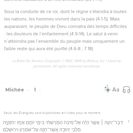
Sous la conduite de ce roi, dont le règne s’étendra à toutes
les nations, les hommes vivront dans la paix (4.1-5). Mais
auparavant, le peuple de Dieu connatra des temps difficiles
: les douleurs de l’enfantement (4.9-14). Le salut à venir
n’atteindra pas l’ensemble du peuple mais uniquement un
faible reste qui aura été purifié (4.6-8 ; 7.18).
La Bible Du Semeur Copyright © 1992, 1999 by Biblica, Inc.® Used by
permission. All rights reserved worldwide.
Michée
1
Seuls les Évangiles sont disponibles en vidéo pour le moment.
1
דְּבַר־יְהוָ֣ה ׀ אֲשֶׁ֣ר הָיָ֗ה אֶל־מִיכָה֙ הַמֹּ֣רַשְׁתִּ֔י בִּימֵ֥י יוֹתָ֛ם אָחָ֥ז יְחִזְקִיָּ֖ה
מַלְכֵ֣י יְהוּדָ֑ה אֲשֶׁר־חָזָ֥ה עַל־שֹׁמְר֖וֹן וִירֽוּשָׁלִָֽם׃