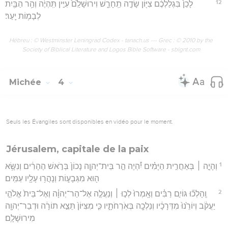
12
לָכֵן֙ בִּגְלַלְכֶ֔ם צִיּ֖וֹן שָׂדֶ֣ה תֵֽחָרֵ֑שׁ וִירוּשָׁלִַ֙ם֙ עִיִּ֣ין תִּֽהְיֶ֔ה וְהַ֥ר הַבַּ֖יִת
לְבָמ֥וֹת יָֽעַר׃
Hébreu : © Westminster Leningrad Codex - tanach.us --- Grec : © 2010 by the
Society of Biblical Literature and Logos Bible Software - sblgnt.com
Michée
4
Seuls les Évangiles sont disponibles en vidéo pour le moment.
Jérusalem, capitale de la paix
1
וְהָיָ֣ה ׀ בְּאַחֲרִ֣ית הַיָּמִ֗ים יִ֠הְיֶה הַ֣ר בֵּית־יְהוָ֤ה נָכוֹן֙ בְּרֹ֣אשׁ הֶהָרִ֔ים וְנִשָּׂ֥א
ה֖וּא מִגְּבָע֑וֹת וְנָהֲר֥וּ עָלָ֖יו עַמִּֽים׃
2
וְֽהָלְכ֞וּ גּוֹיִ֣ם רַבִּ֗ים וְאָֽמְרוּ֙ לְכ֣וּ ׀ וְנַעֲלֶ֣ה אֶל־הַר־יְהוָ֗ה וְאֶל־בֵּית֙ אֱלֹהֵ֣י
יַעֲקֹ֔ב וְיוֹרֵ֙נוּ֙ מִדְּרָכָ֔יו וְנֵלְכָ֖ה בְּאֹֽרְחֹתָ֑יו כִּ֤י מִצִּיּוֹן֙ תֵּצֵ֣א תוֹרָ֔ה וּדְבַר־יְהוָ֖ה
מִירוּשָׁלִָֽם׃