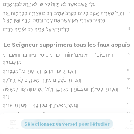
עֲלֵי־עֵ֑שֶׂב אֲשֶׁ֤ר לֹֽא־יְקַוֶּה֙ לְאִ֔ישׁ וְלֹ֥א יְיַחֵ֖ל לִבְנֵ֥י אָדָֽם׃
7
וְהָיָה֩ שְׁאֵרִ֨ית יַעֲקֹ֜ב בַּגּוֹיִ֗ם בְּקֶ֙רֶב֙ עַמִּ֣ים רַבִּ֔ים כְּאַרְיֵה֙ בְּבַהֲמ֣וֹת יַ֔עַר
כִּכְפִ֖יר בְּעֶדְרֵי צֹ֑אן אֲשֶׁ֧ר אִם עָבַ֛ר וְרָמַ֥ס וְטָרַ֖ף וְאֵ֥ין מַצִּֽיל׃
8
תָּרֹ֥ם יָדְךָ֖ עַל־צָרֶ֑יךָ וְכָל־אֹיְבֶ֖יךָ יִכָּרֵֽתוּ׃
Le Seigneur supprimera tous les faux appuis
9
וְהָיָ֤ה בַיּוֹם־הַהוּא֙ נְאֻם־יְהוָ֔ה וְהִכְרַתִּ֥י סוּסֶ֖יךָ מִקִּרְבֶּ֑ךָ וְהַאֲבַדְתִּ֖י
מַרְכְּבֹתֶֽיךָ׃
10
וְהִכְרַתִּ֖י עָרֵ֣י אַרְצֶ֑ךָ וְהָרַסְתִּ֖י כָּל־מִבְצָרֶֽיךָ׃
11
וְהִכְרַתִּ֥י כְשָׁפִ֖ים מִיָּדֶ֑ךָ וּֽמְעוֹנְנִ֖ים לֹ֥א יִֽהְיוּ־לָֽךְ׃
12
וְהִכְרַתִּ֧י פְסִילֶ֛יךָ וּמַצֵּבוֹתֶ֖יךָ מִקִּרְבֶּ֑ךָ וְלֹֽא־תִשְׁתַּחֲוֶ֥ה ע֖וֹד לְמַעֲשֵׂ֥ה
יָדֶֽיךָ׃
13
וְנָתַשְׁתִּ֥י אֲשֵׁירֶ֖יךָ מִקִּרְבֶּ֑ךָ וְהִשְׁמַדְתִּ֖י עָרֶֽיךָ׃
14
וְעָשִׂ֜יתִי בְּאַ֧ף וּבְחֵמָ֛ה נָקָ֖ם אֶת־הַגּוֹיִ֑ם אֲשֶׁ֖ר לֹ֥א שָׁמֵֽעוּ׃
Contenus
Versions
Commentaires
Strong
Dictionnaire
Hébreu : © Westminster Leningrad Codex - tanach.us --- Grec : © 2010 by the