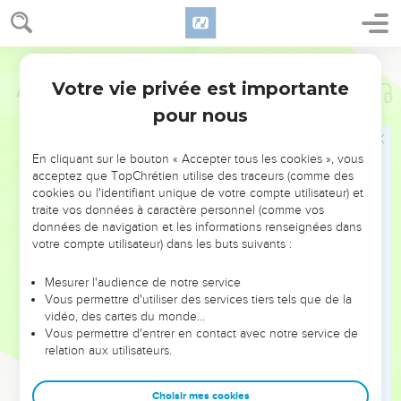
Votre vie privée est importante
Abdias
1
pour nous
NE MANQUEZ PAS L’ÉVÉNEMENT
En cliquant sur le bouton « Accepter tous les cookies », vous
DE L’ANNÉE !
acceptez que TopChrétien utilise des traceurs (comme des
cookies ou l'identifiant unique de votre compte utilisateur) et
ET SI LEURS ERREURS POUVAIENT VOUS ÉVITER LES
traite vos données à caractère personnel (comme vos
VOTRES ?
données de navigation et les informations renseignées dans
votre compte utilisateur) dans les buts suivants :
On admire souvent les leaders pour leurs réussites, leur impact,
leur foi ou leur vision. Mais on voit moins les doutes, les erreurs
Mesurer l'audience de notre service
Vous permettre d'utiliser des services tiers tels que de la
et les saisons difficiles qu'ils ont traversés, alors même que ce
vidéo, des cartes du monde…
sont elles qui les ont façonnés.
Vous permettre d'entrer en contact avec notre service de
relation aux utilisateurs.
Dans cette conférence, leaders, entrepreneurs, et responsables
reviennent sur les erreurs marquantes de leur parcours et les
clés pour avancer avec plus de sagesse afin que leurs erreurs
Choisir mes cookies