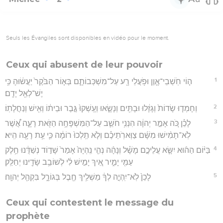
Seuls les Évangiles sont disponibles en vidéo pour le moment.
Ceux qui abusent de leur pouvoir
1
ה֧וֹי חֹֽשְׁבֵי־אָ֛וֶן וּפֹ֥עֲלֵי רָ֖ע עַל־מִשְׁכְּבוֹתָ֑ם בְּא֤וֹר הַבֹּ֙קֶר֙ יַעֲשׂ֔וּהָ כִּ֥י
יֶשׁ־לְאֵ֖ל יָדָֽם׃
2
וְחָמְד֤וּ שָׂדוֹת֙ וְגָזָ֔לוּ וּבָתִּ֖ים וְנָשָׂ֑אוּ וְעָֽשְׁקוּ֙ גֶּ֣בֶר וּבֵית֔וֹ וְאִ֖ישׁ וְנַחֲלָתֽוֹ׃
3
לָכֵ֗ן כֹּ֚ה אָמַ֣ר יְהוָ֔ה הִנְנִ֥י חֹשֵׁ֛ב עַל־הַמִּשְׁפָּחָ֥ה הַזֹּ֖את רָעָ֑ה אֲ֠שֶׁר
לֹֽא־תָמִ֨ישׁוּ מִשָּׁ֜ם צַוְּארֹֽתֵיכֶ֗ם וְלֹ֤א תֵֽלְכוּ֙ רוֹמָ֔ה כִּ֛י עֵ֥ת רָעָ֖ה הִֽיא׃
4
בַּיּ֨וֹם הַה֜וּא יִשָּׂ֧א עֲלֵיכֶ֣ם מָשָׁ֗ל וְנָהָ֨ה נְהִ֤י נִֽהְיָה֙ אָמַר֙ שָׁד֣וֹד נְשַׁדֻּ֔נוּ חֵ֥לֶק
עַמִּ֖י יָמִ֑יר אֵ֚יךְ יָמִ֣ישׁ לִ֔י לְשׁוֹבֵ֥ב שָׂדֵ֖ינוּ יְחַלֵּֽק׃
5
לָכֵן֙ לֹֽא־יִֽהְיֶ֣ה לְךָ֔ מַשְׁלִ֥יךְ חֶ֖בֶל בְּגוֹרָ֑ל בִּקְהַ֖ל יְהוָֽה׃
Ceux qui contestent le message du
prophète