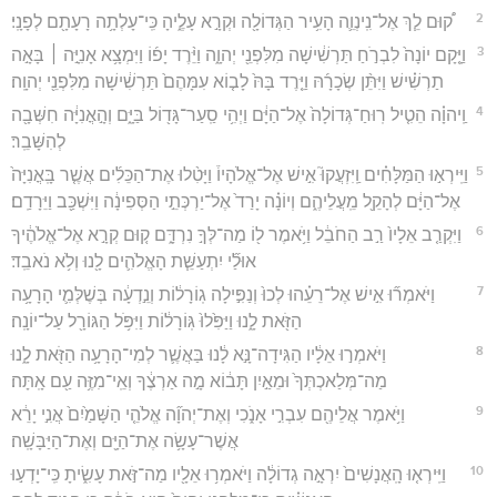
2
ק֠וּם לֵ֧ךְ אֶל־נִֽינְוֵ֛ה הָעִ֥יר הַגְּדוֹלָ֖ה וּקְרָ֣א עָלֶ֑יהָ כִּֽי־עָלְתָ֥ה רָעָתָ֖ם לְפָנָֽי׃
3
וַיָּ֤קָם יוֹנָה֙ לִבְרֹ֣חַ תַּרְשִׁ֔ישָׁה מִלִּפְנֵ֖י יְהוָ֑ה וַיֵּ֨רֶד יָפ֜וֹ וַיִּמְצָ֥א אָנִיָּ֣ה ׀ בָּאָ֣ה
תַרְשִׁ֗ישׁ וַיִּתֵּ֨ן שְׂכָרָ֜הּ וַיֵּ֤רֶד בָּהּ֙ לָב֤וֹא עִמָּהֶם֙ תַּרְשִׁ֔ישָׁה מִלִּפְנֵ֖י יְהוָֽה׃
4
וַֽיהוָ֗ה הֵטִ֤יל רֽוּחַ־גְּדוֹלָה֙ אֶל־הַיָּ֔ם וַיְהִ֥י סַֽעַר־גָּד֖וֹל בַּיָּ֑ם וְהָ֣אֳנִיָּ֔ה חִשְּׁבָ֖ה
לְהִשָּׁבֵֽר׃
5
וַיִּֽירְא֣וּ הַמַּלָּחִ֗ים וַֽיִּזְעֲקוּ֮ אִ֣ישׁ אֶל־אֱלֹהָיו֒ וַיָּטִ֨לוּ אֶת־הַכֵּלִ֜ים אֲשֶׁ֤ר בָּֽאֳנִיָּה֙
אֶל־הַיָּ֔ם לְהָקֵ֖ל מֵֽעֲלֵיהֶ֑ם וְיוֹנָ֗ה יָרַד֙ אֶל־יַרְכְּתֵ֣י הַסְּפִינָ֔ה וַיִּשְׁכַּ֖ב וַיֵּרָדַֽם׃
6
וַיִּקְרַ֤ב אֵלָיו֙ רַ֣ב הַחֹבֵ֔ל וַיֹּ֥אמֶר ל֖וֹ מַה־לְּךָ֣ נִרְדָּ֑ם ק֚וּם קְרָ֣א אֶל־אֱלֹהֶ֔יךָ
אוּלַ֞י יִתְעַשֵּׁ֧ת הָאֱלֹהִ֛ים לָ֖נוּ וְלֹ֥א נֹאבֵֽד׃
7
וַיֹּאמְר֞וּ אִ֣ישׁ אֶל־רֵעֵ֗הוּ לְכוּ֙ וְנַפִּ֣ילָה גֽוֹרָל֔וֹת וְנֵ֣דְעָ֔ה בְּשֶׁלְּמִ֛י הָרָעָ֥ה
הַזֹּ֖את לָ֑נוּ וַיַּפִּ֙לוּ֙ גּֽוֹרָל֔וֹת וַיִּפֹּ֥ל הַגּוֹרָ֖ל עַל־יוֹנָֽה׃
8
וַיֹּאמְר֣וּ אֵלָ֔יו הַגִּידָה־נָּ֣א לָ֔נוּ בַּאֲשֶׁ֛ר לְמִי־הָרָעָ֥ה הַזֹּ֖את לָ֑נוּ
מַה־מְּלַאכְתְּךָ֙ וּמֵאַ֣יִן תָּב֔וֹא מָ֣ה אַרְצֶ֔ךָ וְאֵֽי־מִזֶּ֥ה עַ֖ם אָֽתָּה׃
9
וַיֹּ֥אמֶר אֲלֵיהֶ֖ם עִבְרִ֣י אָנֹ֑כִי וְאֶת־יְהוָ֞ה אֱלֹהֵ֤י הַשָּׁמַ֙יִם֙ אֲנִ֣י יָרֵ֔א
אֲשֶׁר־עָשָׂ֥ה אֶת־הַיָּ֖ם וְאֶת־הַיַּבָּשָֽׁה׃
10
וַיִּֽירְא֤וּ הָֽאֲנָשִׁים֙ יִרְאָ֣ה גְדוֹלָ֔ה וַיֹּאמְר֥וּ אֵלָ֖יו מַה־זֹּ֣את עָשִׂ֑יתָ כִּֽי־יָדְע֣וּ