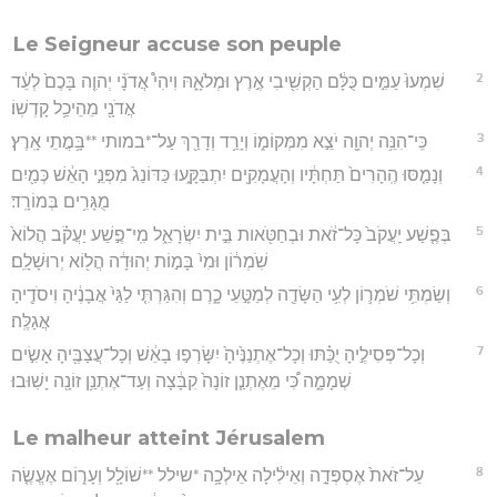
Le Seigneur accuse son peuple
2
שִׁמְעוּ֙ עַמִּ֣ים כֻּלָּ֔ם הַקְשִׁ֖יבִי אֶ֣רֶץ וּמְלֹאָ֑הּ וִיהִי֩ אֲדֹנָ֨י יְהוִ֤ה בָּכֶם֙ לְעֵ֔ד
אֲדֹנָ֖י מֵהֵיכַ֥ל קָדְשֽׁוֹ׃
3
כִּֽי־הִנֵּ֥ה יְהוָ֖ה יֹצֵ֣א מִמְּקוֹמ֑וֹ וְיָרַ֥ד וְדָרַ֖ךְ עַל־*במותי **בָּ֥מֳתֵי אָֽרֶץ׃
4
וְנָמַ֤סּוּ הֶֽהָרִים֙ תַּחְתָּ֔יו וְהָעֲמָקִ֖ים יִתְבַּקָּ֑עוּ כַּדּוֹנַג֙ מִפְּנֵ֣י הָאֵ֔שׁ כְּמַ֖יִם
מֻגָּרִ֥ים בְּמוֹרָֽד׃
5
בְּפֶ֤שַׁע יַֽעֲקֹב֙ כָּל־זֹ֔את וּבְחַטֹּ֖אות בֵּ֣ית יִשְׂרָאֵ֑ל מִֽי־פֶ֣שַׁע יַעֲקֹ֗ב הֲלוֹא֙
שֹֽׁמְר֔וֹן וּמִי֙ בָּמ֣וֹת יְהוּדָ֔ה הֲל֖וֹא יְרוּשָׁלִָֽם׃
6
וְשַׂמְתִּ֥י שֹׁמְר֛וֹן לְעִ֥י הַשָּׂדֶ֖ה לְמַטָּ֣עֵי כָ֑רֶם וְהִגַּרְתִּ֤י לַגַּי֙ אֲבָנֶ֔יהָ וִיסֹדֶ֖יהָ
אֲגַלֶּֽה׃
7
וְכָל־פְּסִילֶ֣יהָ יֻכַּ֗תּוּ וְכָל־אֶתְנַנֶּ֙יהָ֙ יִשָּׂרְפ֣וּ בָאֵ֔שׁ וְכָל־עֲצַבֶּ֖יהָ אָשִׂ֣ים
שְׁמָמָ֑ה כִּ֠י מֵאֶתְנַ֤ן זוֹנָה֙ קִבָּ֔צָה וְעַד־אֶתְנַ֥ן זוֹנָ֖ה יָשֽׁוּבוּ׃
Le malheur atteint Jérusalem
8
עַל־זֹאת֙ אֶסְפְּדָ֣ה וְאֵילִ֔ילָה אֵילְכָ֥ה *שילל **שׁוֹלָ֖ל וְעָר֑וֹם אֶעֱשֶׂ֤ה