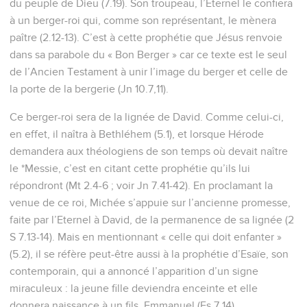
du peuple de Dieu (7.19). Son troupeau, l’Eternel le confiera
à un berger-roi qui, comme son représentant, le mènera
paître (2.12-13). C’est à cette prophétie que Jésus renvoie
dans sa parabole du « Bon Berger » car ce texte est le seul
de l’Ancien Testament à unir l’image du berger et celle de
la porte de la bergerie (Jn 10.7,11).
Ce berger-roi sera de la lignée de David. Comme celui-ci,
en effet, il naîtra à Bethléhem (5.1), et lorsque Hérode
demandera aux théologiens de son temps où devait naître
le *Messie, c’est en citant cette prophétie qu’ils lui
répondront (Mt 2.4-6 ; voir Jn 7.41-42). En proclamant la
venue de ce roi, Michée s’appuie sur l’ancienne promesse,
faite par l’Eternel à David, de la permanence de sa lignée (2
S 7.13-14). Mais en mentionnant « celle qui doit enfanter »
(5.2), il se réfère peut-être aussi à la prophétie d’Esaïe, son
contemporain, qui a annoncé l’apparition d’un signe
miraculeux : la jeune fille deviendra enceinte et elle
donnera naissance à un fils, Emmanuel (Es 7.14).