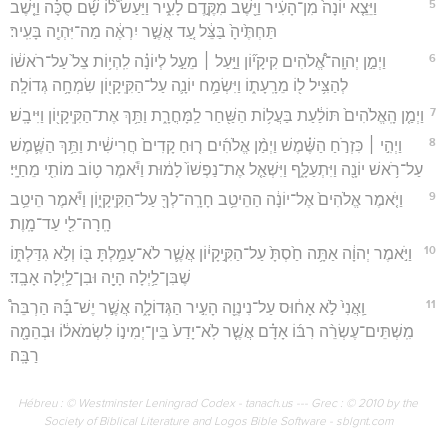
5
וַיֵּצֵ֤א יוֹנָה֙ מִן־הָעִ֔יר וַיֵּ֖שֶׁב מִקֶּ֣דֶם לָעִ֑יר וַיַּעַשׂ֩ ל֨וֹ שָׁ֜ם סֻכָּ֗ה וַיֵּ֤שֶׁב
תַּחְתֶּ֙יהָ֙ בַּצֵּ֔ל עַ֚ד אֲשֶׁ֣ר יִרְאֶ֔ה מַה־יִּהְיֶ֖ה בָּעִֽיר׃
6
וַיְמַ֣ן יְהוָֽה־אֱ֠לֹהִים קִיקָי֞וֹן וַיַּ֣עַל ׀ מֵעַ֣ל לְיוֹנָ֗ה לִֽהְי֥וֹת צֵל֙ עַל־רֹאשׁ֔וֹ
לְהַצִּ֥יל ל֖וֹ מֵרָֽעָת֑וֹ וַיִּשְׂמַ֥ח יוֹנָ֛ה עַל־הַקִּֽיקָי֖וֹן שִׂמְחָ֥ה גְדוֹלָֽה׃
7
וַיְמַ֤ן הָֽאֱלֹהִים֙ תּוֹלַ֔עַת בַּעֲל֥וֹת הַשַּׁ֖חַר לַֽמָּחֳרָ֑ת וַתַּ֥ךְ אֶת־הַקִּֽיקָי֖וֹן וַיִּיבָֽשׁ׃
8
וַיְהִ֣י ׀ כִּזְרֹ֣חַ הַשֶּׁ֗מֶשׁ וַיְמַ֨ן אֱלֹהִ֜ים ר֤וּחַ קָדִים֙ חֲרִישִׁ֔ית וַתַּ֥ךְ הַשֶּׁ֛מֶשׁ
עַל־רֹ֥אשׁ יוֹנָ֖ה וַיִּתְעַלָּ֑ף וַיִּשְׁאַ֤ל אֶת־נַפְשׁוֹ֙ לָמ֔וּת וַיֹּ֕אמֶר ט֥וֹב מוֹתִ֖י מֵחַיָּֽי׃
9
וַיֹּ֤אמֶר אֱלֹהִים֙ אֶל־יוֹנָ֔ה הַהֵיטֵ֥ב חָרָֽה־לְךָ֖ עַל־הַקִּֽיקָי֑וֹן וַיֹּ֕אמֶר הֵיטֵ֥ב
חָֽרָה־לִ֖י עַד־מָֽוֶת׃
10
וַיֹּ֣אמֶר יְהוָ֔ה אַתָּ֥ה חַ֙סְתָּ֙ עַל־הַקִּ֣יקָי֔וֹן אֲשֶׁ֛ר לֹא־עָמַ֥לְתָּ בּ֖וֹ וְלֹ֣א גִדַּלְתּ֑וֹ
שֶׁבִּן־לַ֥יְלָה הָיָ֖ה וּבִן־לַ֥יְלָה אָבָֽד׃
11
וַֽאֲנִי֙ לֹ֣א אָח֔וּס עַל־נִינְוֵ֖ה הָעִ֣יר הַגְּדוֹלָ֑ה אֲשֶׁ֣ר יֶשׁ־בָּ֡הּ הַרְבֵּה֩
מִֽשְׁתֵּים־עֶשְׂרֵ֨ה רִבּ֜וֹ אָדָ֗ם אֲשֶׁ֤ר לֹֽא־יָדַע֙ בֵּין־יְמִינ֣וֹ לִשְׂמֹאל֔וֹ וּבְהֵמָ֖ה
רַבָּֽה׃
Hébreu : © Westminster Leningrad Codex - tanach.us --- Grec : © 2010 by the
Society of Biblical Literature and Logos Bible Software - sblgnt.com