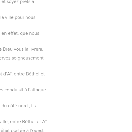
, et soyez prêts à
la ville pour nous
t, en effet, que nous
 Dieu vous la livrera.
Observez soigneusement
st d’Aï, entre Béthel et
es conduisit à l’attaque
 du côté nord ; ils
lle, entre Béthel et Aï.
était postée à l’ouest.