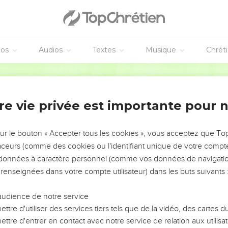
population de la ville, hommes et femmes, jeunes et vieux. Ils t
.
éos
Audios
Textes
Musique
Chrét
ie à Rahab
ommes qui avaient exploré la région de Jéricho : « Allez dans la
Français Courant
sortir avec toute sa famille, comme vous le lui avez juré. »
emmenèrent Rahab, ses parents, ses frères et sœurs et tous les a
re vie privée est importante pour 
rent en sûreté à l’extérieur du camp israélite.
mes la ville et tout ce qu’elle contenait, à l’exception de l’argent
sur le bouton « Accepter tous les cookies », vous acceptez que T
’on plaça dans le trésor du sanctuaire du Seigneur.
traceurs (comme des cookies ou l'identifiant unique de votre compte 
auve à Rahab, la prostituée, ainsi qu’à tous les membres de sa fami
s données à caractère personnel (comme vos données de navigatio
és d’explorer Jéricho. Elle habita au milieu des Israélites, et se
 renseignées dans votre compte utilisateur) dans les buts suivants 
prononça cet avertissement solennel au sujet de Jéricho : « Maudi
audience de notre service
ntera de reconstruire cette ville. Il en creusera les fondations au
ttre d'utiliser des services tiers tels que de la vidéo, des cartes
u prix de son fils cadet. »
ttre d'entrer en contact avec notre service de relation aux utilisat