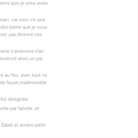
biens que je vous avais
main, car voici ce que
n des biens que je vous
urez pas éliminé ces
nerai s’avancera clan
anceront alors un par
té au feu, avec tout ce
 de façon inadmissible
a fut désignée.
mille par famille, et
 Zabdi et arrière-petit-