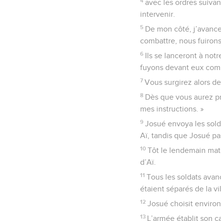
4
avec les ordres suivant
intervenir.
5
De mon côté, j’avance
combattre, nous fuiron
6
Ils se lanceront à notr
fuyons devant eux comm
7
Vous surgirez alors de
8
Dès que vous aurez pr
mes instructions. »
9
Josué envoya les soldat
Aï, tandis que Josué pas
10
Tôt le lendemain matin
d’Aï.
11
Tous les soldats avancè
étaient séparés de la vi
12
Josué choisit environ
13
L’armée établit son ca