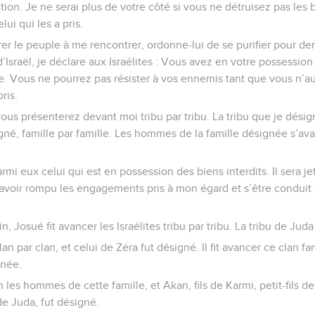
ion. Je ne serai plus de votre côté si vous ne détruisez pas les 
lui qui les a pris.
er le peuple à me rencontrer, ordonne-lui de se purifier pour de
’Israël, je déclare aux Israélites : Vous avez en votre possessio
re. Vous ne pourrez pas résister à vos ennemis tant que vous n’a
ris.
us présenterez devant moi tribu par tribu. La tribu que je désig
igné, famille par famille. Les hommes de la famille désignée s’av
rmi eux celui qui est en possession des biens interdits. Il sera je
r avoir rompu les engagements pris à mon égard et s’être conduit
, Josué fit avancer les Israélites tribu par tribu. La tribu de Jud
 clan par clan, et celui de Zéra fut désigné. Il fit avancer ce clan fa
gnée.
un les hommes de cette famille, et Akan, fils de Karmi, petit-fils de
 de Juda, fut désigné.