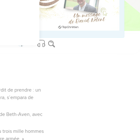
us sur www.editionsbiblio.fr
dit de prendre : un
éra, s’empara de
s de Beth-Aven, avec
ou trois mille hommes
tre armée. »