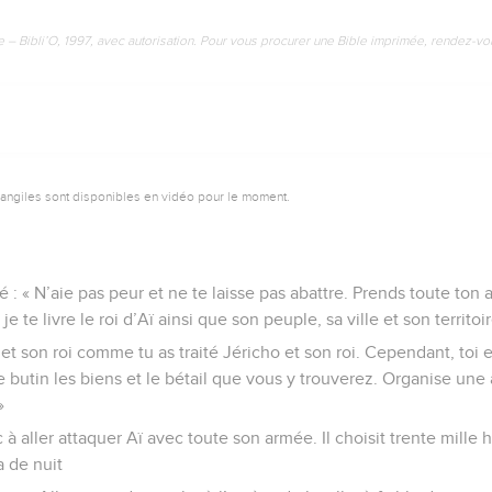
e – Bibli’O, 1997, avec autorisation. Pour vous procurer une Bible imprimée, rendez-vo
vangiles sont disponibles en vidéo pour le moment.
 : « N’aie pas peur et ne te laisse pas abattre. Prends toute ton 
je te livre le roi d’Aï ainsi que son peuple, sa ville et son territoir
e et son roi comme tu as traité Jéricho et son roi. Cependant, toi e
utin les biens et le bétail que vous y trouverez. Organise une 
»
à aller attaquer Aï avec toute son armée. Il choisit trente mill
 de nuit