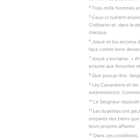
4
Trois mille hommes env
5
Ceux-ci tuèrent enviro
Chébarim et, dans la des
manqua.
6
Josué et les anciens d
face contre terre devant
7
Josué s’exclama : « Ah
ensuite aux Amorites et 
8
Que puis-je dire, Seig
9
Les Cananéens et les a
extermineront. Comment 
10
Le Seigneur répondit à
11
Les Israélites ont pé
emparés des biens que je
leurs propres affaires.
12
Dans ces conditions, i