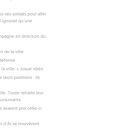
ous ses soldats pour aller
 ignorait qu’une
campagne en direction du
n de la ville.
 défense.
 la ville. » Josué obéit.
 leurs positions : ils
le. Toute retraite leur
oursuivants.
 avaient pris celle-ci
ens d’Aï se trouvèrent