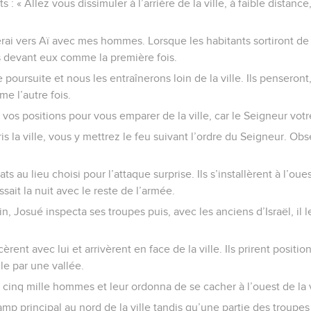
s : « Allez vous dissimuler à l’arrière de la ville, à faible distance
rai vers Aï avec mes hommes. Lorsque les habitants sortiront de 
s devant eux comme la première fois.
e poursuite et nous les entraînerons loin de la ville. Ils penseron
e l’autre fois.
 vos positions pour vous emparer de la ville, car le Seigneur votre
is la ville, vous y mettrez le feu suivant l’ordre du Seigneur. 
s au lieu choisi pour l’attaque surprise. Ils s’installèrent à l’oue
sait la nuit avec le reste de l’armée.
, Josué inspecta ses troupes puis, avec les anciens d’Israël, il l
rent avec lui et arrivèrent en face de la ville. Ils prirent position
lle par une vallée.
 cinq mille hommes et leur ordonna de se cacher à l’ouest de la vi
mp principal au nord de la ville tandis qu’une partie des troupes 