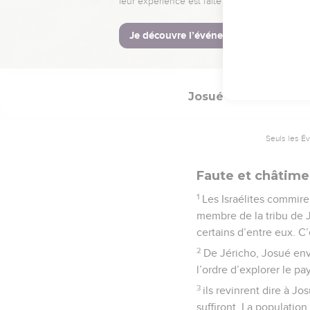
27
Le Seigneur fut avec
© Société biblique français
Josué
7
Seuls les É
Faute et châtime
1
Les Israélites commire
membre de la tribu de Ju
certains d’entre eux. C’
2
De Jéricho, Josué env
l’ordre d’explorer le pay
3
ils revinrent dire à Jo
suffiront. La populatio