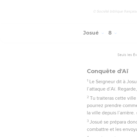
© Société biblique français
Josué
8
Seuls les É
Conquête d'Aï
1
Le Seigneur dit à Josué
l’attaque d’Aï. Regarde, 
2
Tu traiteras cette vill
pourrez prendre comme b
la ville depuis l’arrière. 
3
Josué se prépara donc 
combattre et les envoya