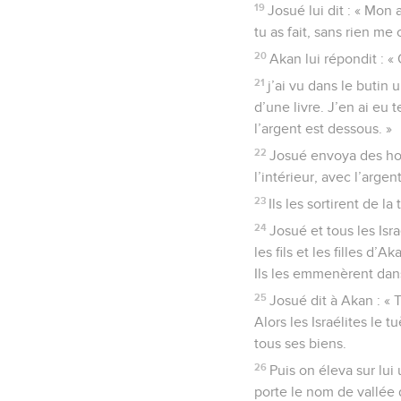
19
Josué lui dit : « Mon 
tu as fait, sans rien me 
20
Akan lui répondit : « 
21
j’ai vu dans le buti
d’une livre. J’en ai eu 
l’argent est dessous. »
22
Josué envoya des hom
l’intérieur, avec l’arge
23
Ils les sortirent de l
24
Josué et tous les Isra
les fils et les filles d
Ils les emmenèrent dans
25
Josué dit à Akan : « 
Alors les Israélites le 
tous ses biens.
26
Puis on éleva sur lui
porte le nom de vallée 