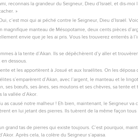
ami, reconnais la grandeur du Seigneur, Dieu d’Israël, et dis-moi 
cacher. »
Oui, c’est moi qui ai péché contre le Seigneur, Dieu d’Israël. Voici 
n un magnifique manteau de Mésopotamie, deux cents pièces d’arge
tellement envie que je les ai pris. Vous les trouverez enterrés à l’
mes à la tente d’Akan. Ils se dépêchèrent d’y aller et trouvèrent
nt en dessous.
a tente et les apportèrent à Josué et aux Israélites. On les déposa
élites s’emparèrent d’Akan, avec l’argent, le manteau et le lingot d
’Akan, ses bœufs, ses ânes, ses moutons et ses chèvres, sa tente et 
 la vallée d’Akor.
Tu as causé notre malheur ! Eh bien, maintenant, le Seigneur va 
tuèrent en lui jetant des pierres. Ils tuèrent de la même façon tous
 un grand tas de pierres qui existe toujours. C’est pourquoi, main
d’Akor. Après cela, la colère du Seigneur s’apaisa.