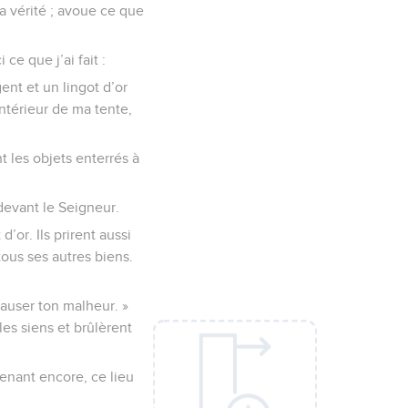
la vérité ; avoue ce que
ce que j’ai fait :
nt et un lingot d’or
intérieur de ma tente,
 les objets enterrés à
 devant le Seigneur.
’or. Ils prirent aussi
tous ses autres biens.
causer ton malheur. »
 les siens et brûlèrent
tenant encore, ce lieu