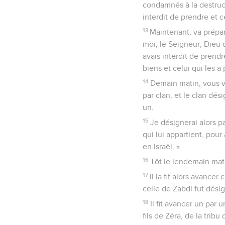
condamnés à la destruct
interdit de prendre et ce
13
Maintenant, va prépar
moi, le Seigneur, Dieu d
avais interdit de prend
biens et celui qui les a p
14
Demain matin, vous vo
par clan, et le clan dés
un.
15
Je désignerai alors pa
qui lui appartient, pou
en Israël. »
16
Tôt le lendemain matin
17
Il la fit alors avancer
celle de Zabdi fut dési
18
Il fit avancer un par 
fils de Zéra, de la tribu