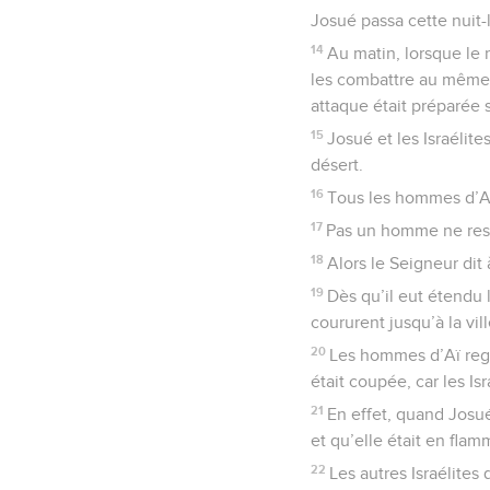
Josué passa cette nuit-l
14
Au matin, lorsque le ro
les combattre au même l
attaque était préparée s
15
Josué et les Israélit
désert.
16
Tous les hommes d’Aï r
17
Pas un homme ne resta 
18
Alors le Seigneur dit à
19
Dès qu’il eut étendu l
coururent jusqu’à la vil
20
Les hommes d’Aï regar
était coupée, car les Is
21
En effet, quand Josué 
et qu’elle était en flam
22
Les autres Israélites 