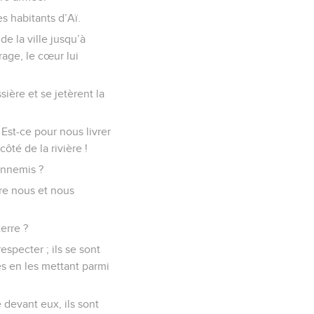
es habitants d’Aï.
de la ville jusqu’à
rage, le cœur lui
sière et se jetèrent la
 Est-ce pour nous livrer
ôté de la rivière !
 ennemis ?
tre nous et nous
terre ?
specter ; ils se sont
és en les mettant parmi
e devant eux, ils sont