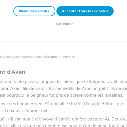
 Josué, dont la renommée se répandit dans tout le pays.
Accepter tous les cookies
Choisir mes cookies
e – Bibli’O, 1997, avec autorisation. Pour vous procurer une Bible imprimée, rendez-vo
Tout refuser
vangiles sont disponibles en vidéo pour le moment.
nt d'Akan
nt une faute grave à propos des biens que le Seigneur avait inter
da, Akan, fils de Karmi, lui-même fils de Zabdi et petit-fils de Z
est pourquoi le Seigneur fut pris de colère contre les Israélites.
oya des hommes vers Aï, une ville située à l’est de Béthel, prè
s. Lorsqu’ils l’eurent fait,
sué : « Il est inutile d’envoyer l’armée entière attaquer Aï. Deux 
n de la ville est trop peu nombreuse pour qu’on dérange toute no