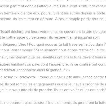
iron partirent donc à l’attaque, mais ils durent s’enfuir devant l
n trente-six d’entre eux, poursuivirent les autres depuis la porte 
cente, ils les mirent en déroute. Alors le peuple perdit tout cou
’Israël déchirèrent leurs vêtements, se couvrirent la tête de pous
 le coffre sacré du Seigneur ; ils restèrent ainsi jusqu’au soir.
, Seigneur Dieu ! Pourquoi nous as-tu fait traverser le Jourdain ?
nous laisser mourir ? Si seulement nous étions restés de l’autre c
neur, maintenant que les Israélites ont pris la fuite devant leurs
utres habitants du pays vont l’apprendre, ils se coaliseront con
feras-tu reconnaître alors ta grandeur ? »
 Josué : « Relève-toi ! Pourquoi t’es-tu jeté ainsi la face contre 
ché. Ils ont rompu les engagements que je leur avais ordonné de re
 leur avais interdit de prendre. Ils les ont volés et les ont cach
ls ne pourront plus résister à leurs ennemis, ils prendront la fuit