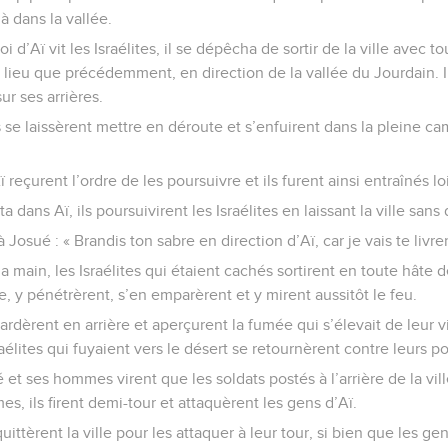
à dans la vallée.
i d’Aï vit les Israélites, il se dépêcha de sortir de la ville avec t
ieu que précédemment, en direction de la vallée du Jourdain. Il
ur ses arrières.
es se laissèrent mettre en déroute et s’enfuirent dans la pleine 
eçurent l’ordre de les poursuivre et ils furent ainsi entraînés loi
dans Aï, ils poursuivirent les Israélites en laissant la ville sans
 Josué : « Brandis ton sabre en direction d’Aï, car je vais te livrer
a main, les Israélites qui étaient cachés sortirent en toute hâte de
le, y pénétrèrent, s’en emparèrent et y mirent aussitôt le feu.
dèrent en arrière et aperçurent la fumée qui s’élevait de leur vil
raélites qui fuyaient vers le désert se retournèrent contre leurs p
et ses hommes virent que les soldats postés à l’arrière de la ville
mes, ils firent demi-tour et attaquèrent les gens d’Aï.
quittèrent la ville pour les attaquer à leur tour, si bien que les g