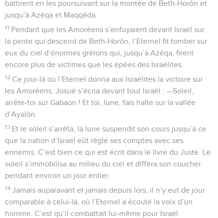
battirent en les poursuivant sur la montée de Beth-Horôn et
jusqu’à Azéqa et Maqqéda.
11
Pendant que les Amoréens s’enfuyaient devant Israël sur
la pente qui descend de Beth-Horôn, l’Eternel fit tomber sur
eux du ciel d’énormes grêlons qui, jusqu’à Azéqa, firent
encore plus de victimes que les épées des Israélites.
12
Ce jour-là où l’Eternel donna aux Israélites la victoire sur
les Amoréens, Josué s’écria devant tout Israël : —Soleil,
arrête-toi sur Gabaon ! Et toi, lune, fais halte sur la vallée
d’Ayalôn.
13
Et le soleil s’arrêta, la lune suspendit son cours jusqu’à ce
que la nation d’Israël eût réglé ses comptes avec ses
ennemis. C’est bien ce qui est écrit dans le livre du Juste. Le
soleil s’immobilisa au milieu du ciel et différa son coucher
pendant environ un jour entier.
14
Jamais auparavant et jamais depuis lors, il n’y eut de jour
comparable à celui-là, où l’Eternel a écouté la voix d’un
homme. C’est qu’il combattait lui-même pour Israël.