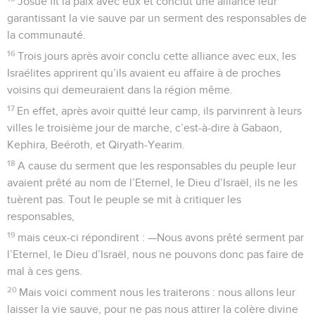
Josué fit la paix avec eux et conclut une alliance leur
garantissant la vie sauve par un serment des responsables de
la communauté.
16
Trois jours après avoir conclu cette alliance avec eux, les
Israélites apprirent qu’ils avaient eu affaire à de proches
voisins qui demeuraient dans la région même.
17
En effet, après avoir quitté leur camp, ils parvinrent à leurs
villes le troisième jour de marche, c’est-à-dire à Gabaon,
Kephira, Beéroth, et Qiryath-Yearim.
18
A cause du serment que les responsables du peuple leur
avaient prêté au nom de l’Eternel, le Dieu d’Israël, ils ne les
tuèrent pas. Tout le peuple se mit à critiquer les
responsables,
19
mais ceux-ci répondirent : —Nous avons prêté serment par
l’Eternel, le Dieu d’Israël, nous ne pouvons donc pas faire de
mal à ces gens.
20
Mais voici comment nous les traiterons : nous allons leur
laisser la vie sauve, pour ne pas nous attirer la colère divine