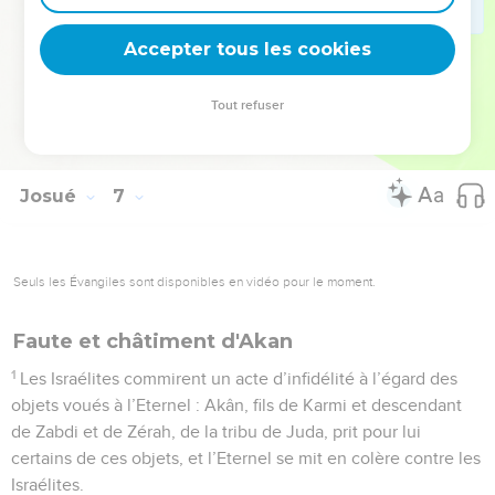
27
L’Eternel fut avec Josué, et sa renommée se répandit dans
Accepter tous les cookies
tout le pays.
La Bible Du Semeur Copyright © 1992, 1999 by Biblica, Inc.® Used by permission.
Tout refuser
All rights reserved worldwide.
Josué
7
Seuls les Évangiles sont disponibles en vidéo pour le moment.
Faute et châtiment d'Akan
1
Les Israélites commirent un acte d’infidélité à l’égard des
objets voués à l’Eternel : Akân, fils de Karmi et descendant
de Zabdi et de Zérah, de la tribu de Juda, prit pour lui
certains de ces objets, et l’Eternel se mit en colère contre les
Israélites.