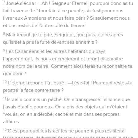
7
Josué s’écria : —Ah ! Seigneur Eternel, pourquoi donc as-tu
fait traverser le *Jourdain à ce peuple, si c’est pour nous
livrer aux Amoréens et nous faire périr ? Si seulement nous
étions restés de l’autre côté du fleuve !
8
Maintenant, je te prie, Seigneur, que puis-je dire après
qu’Israël a pris la fuite devant ses ennemis ?
9
Les Cananéens et les autres habitants du pays
l’apprendront, ils nous encercleront et feront disparaître
notre nom de la terre. Comment alors feras-tu reconnaître ta
grandeur ?
10
L’Eternel répondit à Josué : —Lève-toi ! Pourquoi restes-tu
prostré la face contre terre ?
11
Israël a commis un péché. On a transgressé l’alliance que
j’avais établie pour eux. On a pris des objets qui m’étaient
*voués, on en a dérobé, caché et mis dans ses propres
affaires.
12
C’est pourquoi les Israélites ne pourront plus résister à