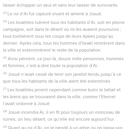
laisser échapper un seul et sans leur laisser de survivants.
23
Le roi d’Aï fut capturé vivant et amené à Josué.
24
Les Israélites tuèrent tous les habitants d’Aï, soit en pleine
campagne, soit dans le désert où ils les avaient poursuivis ;
tous tombèrent sous les coups de leurs épées jusqu’au
dernier. Après cela, tous les hommes d’Israël rentrèrent dans
la ville et exterminèrent le reste de la population.
25
Ainsi périrent, ce jour-là, douze mille personnes, hommes
et femmes, c’est-à-dire toute la population d’Aï.
26
Josué n’avait cessé de tenir son javelot tendu jusqu’à ce
que tous les habitants de la ville aient été exterminés.
27
Les Israélites prirent cependant comme butin le bétail et
les biens qui se trouvaient dans la ville, comme l’Eternel
l’avait ordonné à Josué.
28
Josué incendia Aï, il en fit pour toujours un monceau de
ruines, un lieu désert, ce qu’elle est encore aujourd’hui.
29
Quant au roi d’Aï, on le pendit à un arbre où on laissa son