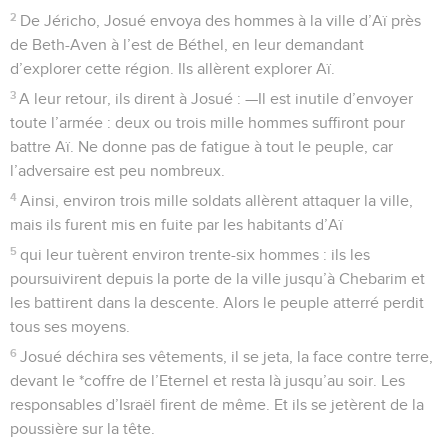
2
De Jéricho, Josué envoya des hommes à la ville d’Aï près
de Beth-Aven à l’est de Béthel, en leur demandant
d’explorer cette région. Ils allèrent explorer Aï.
3
A leur retour, ils dirent à Josué : —Il est inutile d’envoyer
toute l’armée : deux ou trois mille hommes suffiront pour
battre Aï. Ne donne pas de fatigue à tout le peuple, car
l’adversaire est peu nombreux.
4
Ainsi, environ trois mille soldats allèrent attaquer la ville,
mais ils furent mis en fuite par les habitants d’Aï
5
qui leur tuèrent environ trente-six hommes : ils les
poursuivirent depuis la porte de la ville jusqu’à Chebarim et
les battirent dans la descente. Alors le peuple atterré perdit
tous ses moyens.
6
Josué déchira ses vêtements, il se jeta, la face contre terre,
devant le *coffre de l’Eternel et resta là jusqu’au soir. Les
responsables d’Israël firent de même. Et ils se jetèrent de la
poussière sur la tête.