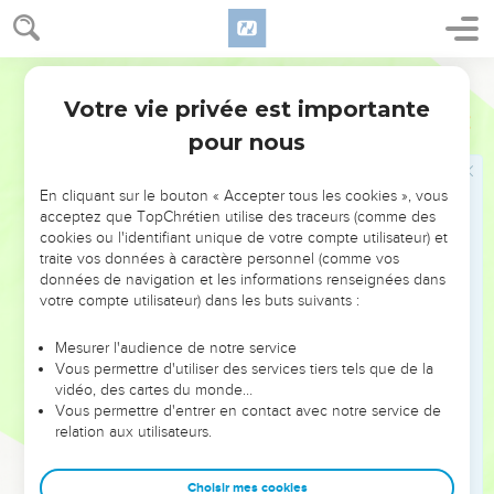
et faites-la sortir de là avec les siens, comme vous le lui avez
juré.
23
Les deux hommes y allèrent et firent sortir Rahab, son
Semeur
père, sa mère, ses frères, ses biens et toute sa parenté, et ils
Votre vie privée est importante
Josué
6
les installèrent en dehors du camp d’Israël.
pour nous
24
Puis ils brûlèrent la ville avec tout ce qui s’y trouvait,
excepté l’argent, l’or et les objets de bronze et de fer que
En cliquant sur le bouton « Accepter tous les cookies », vous
l’on déposa dans le trésor du sanctuaire de l’Eternel.
acceptez que TopChrétien utilise des traceurs (comme des
cookies ou l'identifiant unique de votre compte utilisateur) et
25
Josué laissa la vie sauve à Rahab, la prostituée, ainsi
traite vos données à caractère personnel (comme vos
qu’aux membres de sa famille, et il épargna tous ses biens
données de navigation et les informations renseignées dans
parce qu’elle avait caché les hommes que Josué avait
votre compte utilisateur) dans les buts suivants :
envoyés en reconnaissance à Jéricho. Elle a habité parmi les
Israélites jusqu’à aujourd’hui.
Mesurer l'audience de notre service
Vous permettre d'utiliser des services tiers tels que de la
26
A la même époque, Josué prononça ce serment solennel :
vidéo, des cartes du monde…
Maudit soit devant l’Eternel celui qui tentera de rebâtir cette
Vous permettre d'entrer en contact avec notre service de
relation aux utilisateurs.
cité, de reconstruire Jéricho. C’est au prix de son fils aîné
qu’il posera ses fondations, et au prix de son fils cadet qu’il
fixera ses portes.
Choisir mes cookies