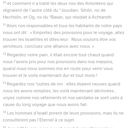
10
et comment il a traité les deux rois des Amoréens qui
régnaient de l’autre côté du *Jourdain, Sihôn, roi de
Hechbôn, et Og, roi du *Basan, qui résidait à Achtaroth.
11
Alors nos responsables et tous les habitants de notre pays
nous ont dit : « Emportez des provisions pour le voyage, allez
trouver les Israélites et dites-leur : Nous voulons être vos
serviteurs, concluez une alliance avec nous. »
12
Regardez notre pain, il était encore tout chaud quand
nous l’avons pris pour nos provisions dans nos maisons,
quand nous nous sommes mis en route pour venir vous
trouver et le voilà maintenant dur et tout moisi !
13
Regardez nos *outres de vin : elles étaient neuves quand
nous les avons remplies, les voilà maintenant déchirées ;
voyez comme nos vêtements et nos sandales se sont usés à
cause du long voyage que nous avons fait.
14
Les hommes d’Israël prirent de leurs provisions, mais ils ne
consultèrent pas l’Eternel à ce sujet.
15