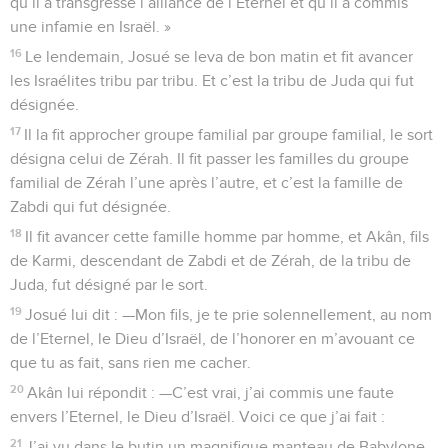
qu’il a transgressé l’alliance de l’Eternel et qu’il a commis
une infamie en Israël. »
16
Le lendemain, Josué se leva de bon matin et fit avancer
les Israélites tribu par tribu. Et c’est la tribu de Juda qui fut
désignée.
17
Il la fit approcher groupe familial par groupe familial, le sort
désigna celui de Zérah. Il fit passer les familles du groupe
familial de Zérah l’une après l’autre, et c’est la famille de
Zabdi qui fut désignée.
18
Il fit avancer cette famille homme par homme, et Akân, fils
de Karmi, descendant de Zabdi et de Zérah, de la tribu de
Juda, fut désigné par le sort.
19
Josué lui dit : —Mon fils, je te prie solennellement, au nom
de l’Eternel, le Dieu d’Israël, de l’honorer en m’avouant ce
que tu as fait, sans rien me cacher.
20
Akân lui répondit : —C’est vrai, j’ai commis une faute
envers l’Eternel, le Dieu d’Israël. Voici ce que j’ai fait :
21
J’ai vu dans le butin un magnifique manteau de Babylone,