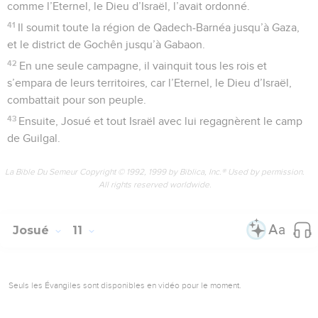
comme l’Eternel, le Dieu d’Israël, l’avait ordonné.
41
Il soumit toute la région de Qadech-Barnéa jusqu’à Gaza,
et le district de Gochên jusqu’à Gabaon.
42
En une seule campagne, il vainquit tous les rois et
s’empara de leurs territoires, car l’Eternel, le Dieu d’Israël,
combattait pour son peuple.
43
Ensuite, Josué et tout Israël avec lui regagnèrent le camp
de Guilgal.
La Bible Du Semeur Copyright © 1992, 1999 by Biblica, Inc.® Used by permission.
All rights reserved worldwide.
Josué
11
Seuls les Évangiles sont disponibles en vidéo pour le moment.