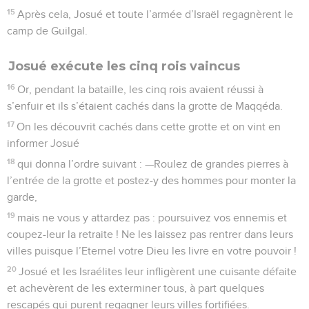
15
Après cela, Josué et toute l’armée d’Israël regagnèrent le
camp de Guilgal.
Josué exécute les cinq rois vaincus
16
Or, pendant la bataille, les cinq rois avaient réussi à
s’enfuir et ils s’étaient cachés dans la grotte de Maqqéda.
17
On les découvrit cachés dans cette grotte et on vint en
informer Josué
18
qui donna l’ordre suivant : —Roulez de grandes pierres à
l’entrée de la grotte et postez-y des hommes pour monter la
garde,
19
mais ne vous y attardez pas : poursuivez vos ennemis et
coupez-leur la retraite ! Ne les laissez pas rentrer dans leurs
villes puisque l’Eternel votre Dieu les livre en votre pouvoir !
20
Josué et les Israélites leur infligèrent une cuisante défaite
et achevèrent de les exterminer tous, à part quelques
rescapés qui purent regagner leurs villes fortifiées.