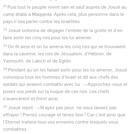
21
Puis tout le peuple revint sain et sauf auprès de Josué au
camp établi à Maqqéda. Après cela, plus personne dans le
pays n’osa parler contre les Israélites.
22
Josué ordonna de dégager l’entrée de la grotte et d’en
faire sortir les cinq rois pour les lui amener.
23
On fit ainsi et on lui amena les cinq rois qui se trouvaient
dans la caverne, les rois de Jérusalem, d’Hébron, de
Yarmouth, de Lakich et de Eglôn.
24
Pendant qu’on les faisait sortir pour les lui amener, Josué
convoqua tous les hommes d’Israël et dit aux chefs des
soldats qui avaient combattu avec lui : —Approchez-vous et
posez vos pieds sur la nuque de ces rois. Les chefs
s’avancèrent et firent ainsi.
25
Josué reprit : —N’ayez pas peur, ne vous laissez pas
effrayer ! Prenez courage et tenez bon ! Car c’est ainsi que
l’Eternel traitera tous vos ennemis contre lesquels vous
combattrez.