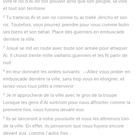
livre le roi d’Aï en ton pouvoir ainsi que son peuple, sa ville
et tout son territoire.
2
Tu traiteras Aï et son roi comme tu as traité Jéricho et son
roi. Toutefois, vous pourrez prendre pour vous comme butin
ses biens et son bétail. Place des guerriers en embuscade
derrière la ville.
3
Josué se mit en route avec toute son armée pour attaquer
Aï. Il choisit trente mille vaillants guerriers et les fit partir de
nuit
4
en leur donnant les ordres suivants : —Allez vous poster en
embuscade derrière la ville, sans trop vous en éloigner, et
tenez-vous tous prêts à intervenir.
5
Je m’approcherai de la ville avec le gros de la troupe.
Lorsque les gens d’Aï sortiront pour nous affronter comme la
première fois, nous fuirons devant eux.
6
Ils se lanceront à notre poursuite et nous les attirerons loin
de la ville. En effet, ils penseront que nous fuyons encore
devant eux, comme l’autre fois.