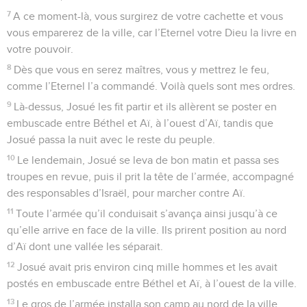
7
A ce moment-là, vous surgirez de votre cachette et vous
vous emparerez de la ville, car l’Eternel votre Dieu la livre en
votre pouvoir.
8
Dès que vous en serez maîtres, vous y mettrez le feu,
comme l’Eternel l’a commandé. Voilà quels sont mes ordres.
9
Là-dessus, Josué les fit partir et ils allèrent se poster en
embuscade entre Béthel et Aï, à l’ouest d’Aï, tandis que
Josué passa la nuit avec le reste du peuple.
10
Le lendemain, Josué se leva de bon matin et passa ses
troupes en revue, puis il prit la tête de l’armée, accompagné
des responsables d’Israël, pour marcher contre Aï.
11
Toute l’armée qu’il conduisait s’avança ainsi jusqu’à ce
qu’elle arrive en face de la ville. Ils prirent position au nord
d’Aï dont une vallée les séparait.
12
Josué avait pris environ cinq mille hommes et les avait
postés en embuscade entre Béthel et Aï, à l’ouest de la ville.
13
Le gros de l’armée installa son camp au nord de la ville