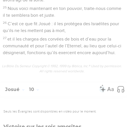
25
Nous voici maintenant en ton pouvoir, traite-nous comme
il te semblera bon et juste.
26
C’est ce que fit Josué : il les protégea des Israélites pour
qu’ils ne les mettent pas à mort,
27
et il les chargea des corvées de bois et d’eau pour la
communauté et pour l’autel de l’Eternel, au lieu que celui-ci
désignerait, fonctions qu’ils exercent encore aujourd’hui.
La Bible Du Semeur Copyright © 1992, 1999 by Biblica, Inc.® Used by permission.
All rights reserved worldwide.
Josué
10
Seuls les Évangiles sont disponibles en vidéo pour le moment.
Victoire sur les rois amorites