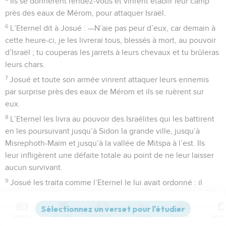
Ils se donnèrent rendez-vous et vinrent établir leur camp
près des eaux de Mérom, pour attaquer Israël.
6
L’Eternel dit à Josué : —N’aie pas peur d’eux, car demain à
cette heure-ci, je les livrerai tous, blessés à mort, au pouvoir
d’Israël ; tu couperas les jarrets à leurs chevaux et tu brûleras
leurs chars.
7
Josué et toute son armée vinrent attaquer leurs ennemis
par surprise près des eaux de Mérom et ils se ruèrent sur
eux.
8
L’Eternel les livra au pouvoir des Israélites qui les battirent
en les poursuivant jusqu’à Sidon la grande ville, jusqu’à
Misrephoth-Maïm et jusqu’à la vallée de Mitspa à l’est. Ils
leur infligèrent une défaite totale au point de ne leur laisser
aucun survivant.
9
Josué les traita comme l’Eternel le lui avait ordonné : il
coupa les jarrets à leurs chevaux et brûla leurs chars.
Contenus
Versions
Commentaires
Strong
Dictionnaire
Prise de Hassor