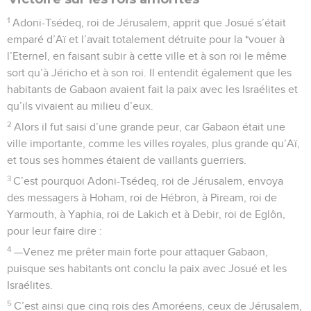
1
Adoni-Tsédeq, roi de Jérusalem, apprit que Josué s’était
emparé d’Aï et l’avait totalement détruite pour la *vouer à
l’Eternel, en faisant subir à cette ville et à son roi le même
sort qu’à Jéricho et à son roi. Il entendit également que les
habitants de Gabaon avaient fait la paix avec les Israélites et
qu’ils vivaient au milieu d’eux.
2
Alors il fut saisi d’une grande peur, car Gabaon était une
ville importante, comme les villes royales, plus grande qu’Aï,
et tous ses hommes étaient de vaillants guerriers.
3
C’est pourquoi Adoni-Tsédeq, roi de Jérusalem, envoya
des messagers à Hoham, roi de Hébron, à Piream, roi de
Yarmouth, à Yaphia, roi de Lakich et à Debir, roi de Eglôn,
pour leur faire dire :
4
—Venez me prêter main forte pour attaquer Gabaon,
puisque ses habitants ont conclu la paix avec Josué et les
Israélites.
5
C’est ainsi que cinq rois des Amoréens, ceux de Jérusalem,