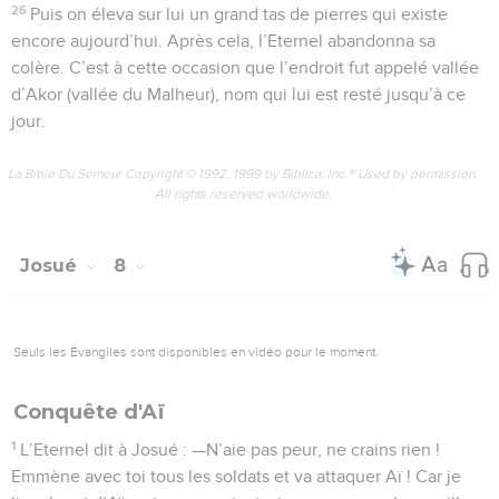
26
Puis on éleva sur lui un grand tas de pierres qui existe
encore aujourd’hui. Après cela, l’Eternel abandonna sa
colère. C’est à cette occasion que l’endroit fut appelé vallée
d’Akor (vallée du Malheur), nom qui lui est resté jusqu’à ce
jour.
La Bible Du Semeur Copyright © 1992, 1999 by Biblica, Inc.® Used by permission.
All rights reserved worldwide.
Josué
8
Seuls les Évangiles sont disponibles en vidéo pour le moment.
Conquête d'Aï
1
L’Eternel dit à Josué : —N’aie pas peur, ne crains rien !
Emmène avec toi tous les soldats et va attaquer Aï ! Car je