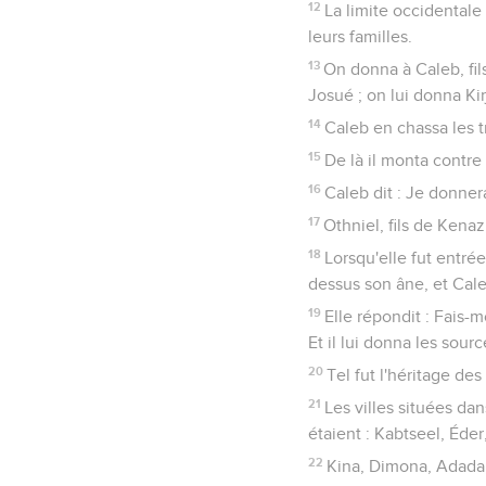
12
La limite occidentale 
leurs familles.
13
On donna à Caleb, fil
Josué ; on lui donna Kir
14
Caleb en chassa les t
15
De là il monta contre 
16
Caleb dit : Je donner
17
Othniel, fils de Kena
18
Lorsqu'elle fut entré
dessus son âne, et Caleb
19
Elle répondit : Fais-
Et il lui donna les sour
20
Tel fut l'héritage des
21
Les villes situées dan
étaient : Kabtseel, Éder
22
Kina, Dimona, Adada