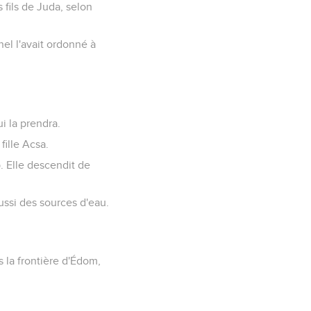
s fils de Juda, selon
el l'avait ordonné à
i la prendra.
fille Acsa.
. Elle descendit de
ussi des sources d'eau.
rs la frontière d'Édom,