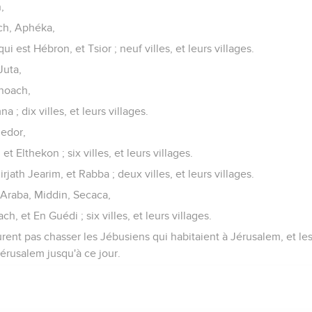
,
ch, Aphéka,
ui est Hébron, et Tsior ; neuf villes, et leurs villages.
Juta,
anoach,
a ; dix villes, et leurs villages.
uedor,
t Elthekon ; six villes, et leurs villages.
Kirjath Jearim, et Rabba ; deux villes, et leurs villages.
 Araba, Middin, Secaca,
, et En Guédi ; six villes, et leurs villages.
urent pas chasser les Jébusiens qui habitaient à Jérusalem, et le
Jérusalem jusqu'à ce jour.