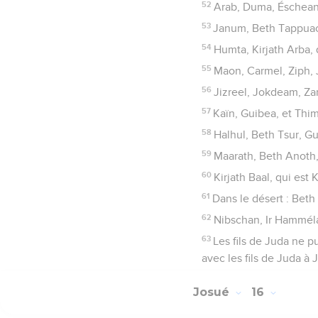
52
Arab, Duma, Éschean
53
Janum, Beth Tappua
54
Humta, Kirjath Arba, q
55
Maon, Carmel, Ziph, 
56
Jizreel, Jokdeam, Z
57
Kaïn, Guibea, et Thimn
58
Halhul, Beth Tsur, G
59
Maarath, Beth Anoth, e
60
Kirjath Baal, qui est 
61
Dans le désert : Beth
62
Nibschan, Ir Hammélach
63
Les fils de Juda ne p
avec les fils de Juda à 
Josué
16