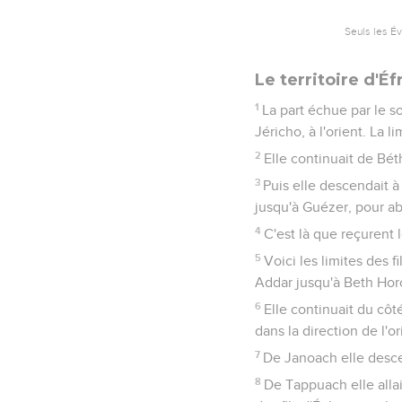
Seuls les É
Le territoire d'É
1
La part échue par le s
Jéricho, à l'orient. La 
2
Elle continuait de Béth
3
Puis elle descendait à
jusqu'à Guézer, pour ab
4
C'est là que reçurent 
5
Voici les limites des f
Addar jusqu'à Beth Hor
6
Elle continuait du côt
dans la direction de l'o
7
De Janoach elle descen
8
De Tappuach elle allait