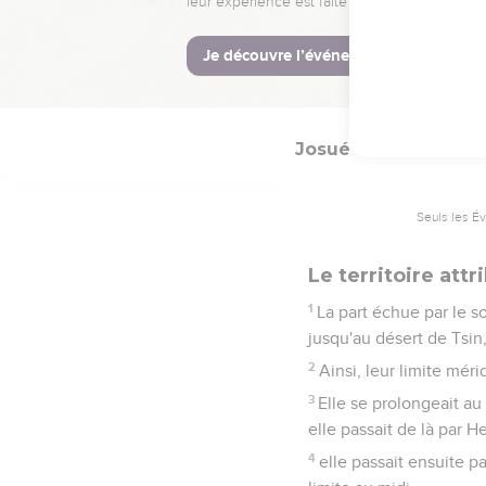
C'est ainsi que Caleb
avait pleinement suivi la
15
Hébron s'appelait aut
dès lors en repos et sa
Josué
15
Seuls les É
Le territoire att
1
La part échue par le so
jusqu'au désert de Tsin,
2
Ainsi, leur limite méri
3
Elle se prolongeait au
elle passait de là par H
4
elle passait ensuite p