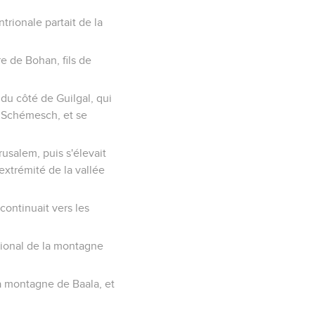
trionale partait de la
re de Bohan, fils de
 du côté de Guilgal, qui
n Schémesch, et se
usalem, puis s'élevait
extrémité de la vallée
ontinuait vers les
trional de la montagne
 la montagne de Baala, et