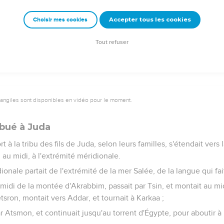
, fils de Jephunné, le Kenizien, a eu jusqu'à ce jour Hébron pour 
 voie de l'Éternel, le Dieu d'Israël.
Accepter tous les cookies
Choisir mes cookies
refois Kirjath Arba : Arba avait été l'homme le plus grand parmi 
ns guerre.
Tout refuser
vangiles sont disponibles en vidéo pour le moment.
ribué à Juda
rt à la tribu des fils de Juda, selon leurs familles, s'étendait vers
 au midi, à l'extrémité méridionale.
dionale partait de l'extrémité de la mer Salée, de la langue qui fai
 midi de la montée d'Akrabbim, passait par Tsin, et montait au m
etsron, montait vers Addar, et tournait à Karkaa ;
ar Atsmon, et continuait jusqu'au torrent d'Égypte, pour aboutir à