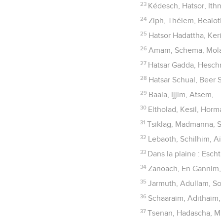
23
Kédesch, Hatsor, Ith
24
Ziph, Thélem, Bealot
25
Hatsor Hadattha, Keri
26
Amam, Schema, Mol
27
Hatsar Gadda, Hesch
28
Hatsar Schual, Beer S
29
Baala, Ijjim, Atsem,
30
Eltholad, Kesil, Horm
31
Tsiklag, Madmanna, 
32
Lebaoth, Schilhim, Aïn
33
Dans la plaine : Esch
34
Zanoach, En Gannim,
35
Jarmuth, Adullam, S
36
Schaaraïm, Adithaïm, 
37
Tsenan, Hadascha, M