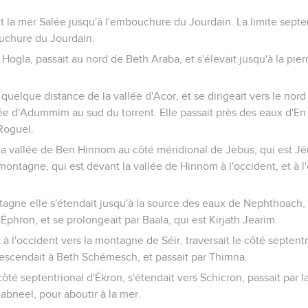
ait la mer Salée jusqu'à l'embouchure du Jourdain. La limite septen
ouchure du Jourdain.
 Hogla, passait au nord de Beth Araba, et s'élevait jusqu'à la pier
 quelque distance de la vallée d'Acor, et se dirigeait vers le nord
tée d'Adummim au sud du torrent. Elle passait près des eaux d'E
Roguel.
 la vallée de Ben Hinnom au côté méridional de Jebus, qui est Jér
ontagne, qui est devant la vallée de Hinnom à l'occident, et à l'
gne elle s'étendait jusqu'à la source des eaux de Nephthoach, c
Éphron, et se prolongeait par Baala, qui est Kirjath Jearim.
t à l'occident vers la montagne de Séir, traversait le côté septen
descendait à Beth Schémesch, et passait par Thimna.
 côté septentrional d'Ékron, s'étendait vers Schicron, passait par
abneel, pour aboutir à la mer.