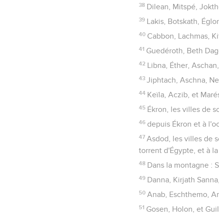
38
Dilean, Mitspé, Jokth
39
Lakis, Botskath, Églo
40
Cabbon, Lachmas, Kit
41
Guedéroth, Beth Dagon
42
Libna, Éther, Aschan
43
Jiphtach, Aschna, Ne
44
Keïla, Aczib, et Marés
45
Ékron, les villes de s
46
depuis Ékron et à l'oc
47
Asdod, les villes de s
torrent d'Égypte, et à l
48
Dans la montagne : Sc
49
Danna, Kirjath Sanna,
50
Anab, Eschthemo, A
51
Gosen, Holon, et Guilo