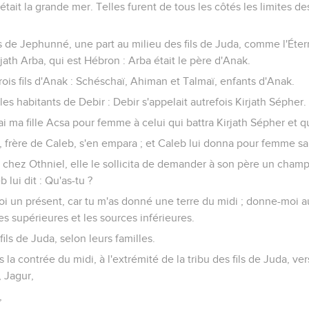
était la grande mer. Telles furent de tous les côtés les limites de
s de Jephunné, une part au milieu des fils de Juda, comme l'Étern
jath Arba, qui est Hébron : Arba était le père d'Anak.
rois fils d'Anak : Schéschaï, Ahiman et Talmaï, enfants d'Anak.
les habitants de Debir : Debir s'appelait autrefois Kirjath Sépher.
ai ma fille Acsa pour femme à celui qui battra Kirjath Sépher et qu
z, frère de Caleb, s'en empara ; et Caleb lui donna pour femme sa 
e chez Othniel, elle le sollicita de demander à son père un champ
 lui dit : Qu'as-tu ?
moi un présent, car tu m'as donné une terre du midi ; donne-moi a
ces supérieures et les sources inférieures.
 fils de Juda, selon leurs familles.
s la contrée du midi, à l'extrémité de la tribu des fils de Juda, ve
, Jagur,
,