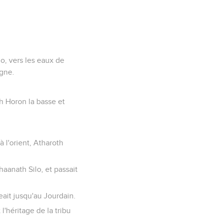
ho, vers les eaux de
agne.
th Horon la basse et
 à l'orient, Atharoth
haanath Silo, et passait
eait jusqu'au Jourdain.
l'héritage de la tribu