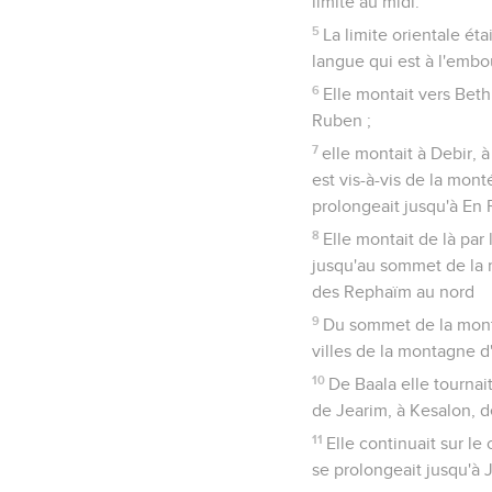
limite au midi.
5
La limite orientale ét
langue qui est à l'emb
6
Elle montait vers Beth
Ruben ;
7
elle montait à Debir, à
est vis-à-vis de la mon
prolongeait jusqu'à En 
8
Elle montait de là par
jusqu'au sommet de la m
des Rephaïm au nord
9
Du sommet de la monta
villes de la montagne d'
10
De Baala elle tournai
de Jearim, à Kesalon, 
11
Elle continuait sur le
se prolongeait jusqu'à J