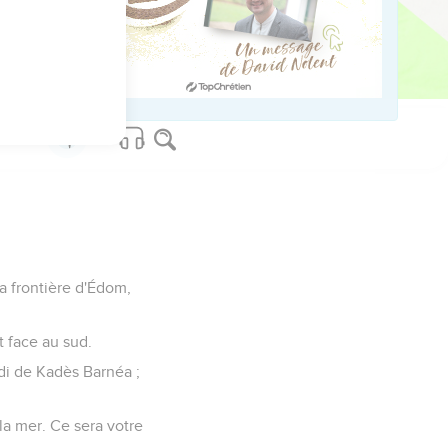
héritage, parce qu'il
les Anakim. Le pays fut
 la frontière d'Édom,
t face au sud.
idi de Kadès Barnéa ;
 la mer. Ce sera votre