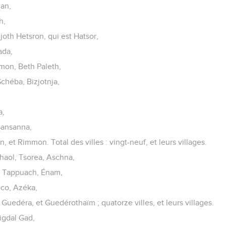
nan,
h,
joth Hetsron, qui est Hatsor,
ada,
mon, Beth Paleth,
chéba, Bizjotnja,
a,
Sansanna,
, et Rimmon. Total des villes : vingt-neuf, et leurs villages.
thaol, Tsorea, Aschna,
 Tappuach, Énam,
oco, Azéka,
Guedéra, et Guedérothaïm ; quatorze villes, et leurs villages.
igdal Gad,