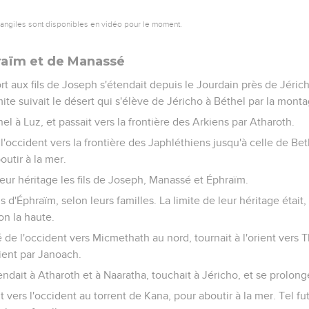
vangiles sont disponibles en vidéo pour le moment.
fraïm et de Manassé
ort aux fils de Joseph s'étendait depuis le Jourdain près de Jéric
limite suivait le désert qui s'élève de Jéricho à Béthel par la mont
el à Luz, et passait vers la frontière des Arkiens par Atharoth.
 l'occident vers la frontière des Japhléthiens jusqu'à celle de Be
outir à la mer.
leur héritage les fils de Joseph, Manassé et Éphraïm.
ils d'Éphraïm, selon leurs familles. La limite de leur héritage était,
on la haute.
é de l'occident vers Micmethath au nord, tournait à l'orient vers T
rient par Janoach.
dait à Atharoth et à Naaratha, touchait à Jéricho, et se prolong
 vers l'occident au torrent de Kana, pour aboutir à la mer. Tel fut 