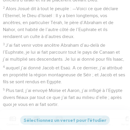
2
Alors Josué dit à tout le peuple : —Voici ce que déclare
l’Eternel, le Dieu d’Israël : Il y a bien longtemps, vos
ancêtres, en particulier Térah, le père d’Abraham et de
Nahor, ont habité de l’autre côté de l’Euphrate et ils
rendaient un culte à d’autres dieux.
3
J’ai fait venir votre ancêtre Abraham d’au-delà de
l’Euphrate, je lui ai fait parcourir tout le pays de Canaan et
j’ai multiplié ses descendants. Je lui ai donné pour fils Isaac,
4
auquel j’ai donné Jacob et Esaü. A ce dernier, j’ai attribué
en propriété la région montagneuse de Séir ; et Jacob et ses
fils se sont rendus en Egypte.
5
Plus tard, j’ai envoyé Moïse et Aaron, j’ai infligé à l’Egypte
divers fléaux par tout ce que j’ai fait au milieu d’elle ; après
quoi je vous en ai fait sortir.
6
Après que j’ai fait sortir vos ancêtres d’Egypte, ils sont
arrivés à la mer des *Roseaux, mais les Egyptiens les ont
Contenus
Versions
Commentaires
Strong
Dictionnaire
poursuivis jusque là avec des chars et des cavaliers.