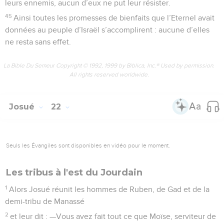
leurs ennemis, aucun d’eux ne put leur résister.
45
Ainsi toutes les promesses de bienfaits que l’Eternel avait
données au peuple d’Israël s’accomplirent : aucune d’elles
ne resta sans effet.
La Bible Du Semeur Copyright © 1992, 1999 by Biblica, Inc.® Used by permission.
All rights reserved worldwide.
Josué
22
Seuls les Évangiles sont disponibles en vidéo pour le moment.
Les tribus à l'est du Jourdain
1
Alors Josué réunit les hommes de Ruben, de Gad et de la
demi-tribu de Manassé
2
et leur dit : —Vous avez fait tout ce que Moïse, serviteur de