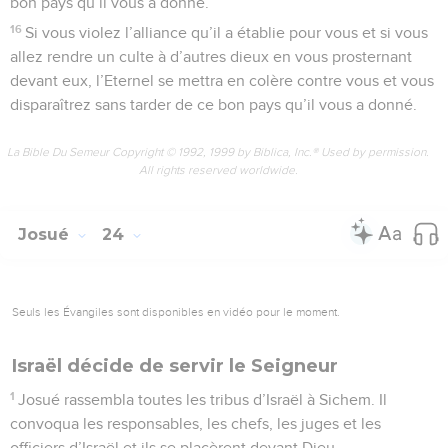
bon pays qu’il vous a donné.
16
Si vous violez l’alliance qu’il a établie pour vous et si vous
allez rendre un culte à d’autres dieux en vous prosternant
devant eux, l’Eternel se mettra en colère contre vous et vous
disparaîtrez sans tarder de ce bon pays qu’il vous a donné.
La Bible Du Semeur Copyright © 1992, 1999 by Biblica, Inc.® Used by permission.
All rights reserved worldwide.
Josué
24
Seuls les Évangiles sont disponibles en vidéo pour le moment.
Israël décide de servir le Seigneur
1
Josué rassembla toutes les tribus d’Israël à Sichem. Il
convoqua les responsables, les chefs, les juges et les
officiers d’Israël et ils se placèrent devant Dieu.