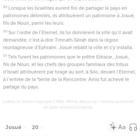
49
Lorsque les Israélites eurent fini de partager le pays en
patrimoines délimités, ils attribuèrent un patrimoine à Josué,
fils de Noun, parmi les leurs.
50
Sur l’ordre de l’Eternel, ils lui donnèrent la ville qu’il avait
demandée, c’est-à-dire Timnath-Sérah dans la région
montagneuse d’Ephraïm. Josué rebâtit la ville et s’y installa.
51
Tels furent les patrimoines que le prêtre Eléazar, Josué,
fils de Noun, et les chefs des groupes familiaux des tribus
d’Israël attribuèrent par tirage au sort, à Silo, devant l’Eternel,
à l’entrée de la *tente de la Rencontre. Ainsi fut achevé le
partage du pays.
La Bible Du Semeur Copyright © 1992, 1999 by Biblica, Inc.® Used by permission.
All rights reserved worldwide.
Josué
20