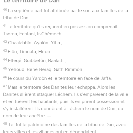
Le territoire de Dan
40
La septième part fut attribuée par le sort aux familles de la
tribu de Dan.
41
Le territoire qu’ils reçurent en possession comprenait
Tsorea, Echtaol, Ir-Chémech :
42
Chaalabbîn, Ayalôn, Yitla ;
43
Elôn, Timnata, Ekron :
44
Elteqé, Guibbetôn, Baalath ;
45
Yehoud, Bené-Beraq, Gath-Rimmôn ;
46
le cours du Yarqôn et le territoire en face de Jaffa. —
47
Mais le territoire des Danites leur échappa. Alors les
Danites allèrent attaquer Léchem. Ils s’emparèrent de la ville
et en tuèrent les habitants, puis ils en prirent possession et
s’y installèrent. Ils donnèrent à Léchem le nom de Dan, du
nom de leur ancêtre. —
48
Tel fut le patrimoine des familles de la tribu de Dan, avec
leurs villes et les villages qui en dépendaient.