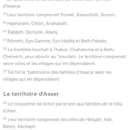
d’Issacar.
18
Leur territoire comprenait Yizreél, Kesoulloth, Sunem,
19
Hapharaïm, Chiôn, Anaharath,
20
Rabbith, Qichyôn, Abets,
21
Rémeth, Eyn-Gannim, Eyn-Hadda et Beth-Patsets.
22
La frontière touchait à Thabor, Chahatsima et à Beth-
Chémech, pour aboutir au *Jourdain. Le territoire comprenait
seize villes et les villages qui en dépendaient.
23
Tel fut le *patrimoine des familles d’Issacar avec les
villages qui en dépendaient.
Le territoire d'Asser
24
Le cinquième lot échut par le sort aux familles de la tribu
d’Aser.
25
Leur territoire comprenait les villes de Helqath, Hali,
Béten, Akchaph,