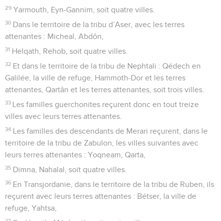
29
Yarmouth, Eyn-Gannim, soit quatre villes.
30
Dans le territoire de la tribu d’Aser, avec les terres
attenantes : Micheal, Abdôn,
31
Helqath, Rehob, soit quatre villes.
32
Et dans le territoire de la tribu de Nephtali : Qédech en
Galilée, la ville de refuge, Hammoth-Dor et les terres
attenantes, Qartân et les terres attenantes, soit trois villes.
33
Les familles guerchonites reçurent donc en tout treize
villes avec leurs terres attenantes.
34
Les familles des descendants de Merari reçurent, dans le
territoire de la tribu de Zabulon, les villes suivantes avec
leurs terres attenantes : Yoqneam, Qarta,
35
Dimna, Nahalal, soit quatre villes.
36
En Transjordanie, dans le territoire de la tribu de Ruben, ils
reçurent avec leurs terres attenantes : Bétser, la ville de
refuge, Yahtsa,
37