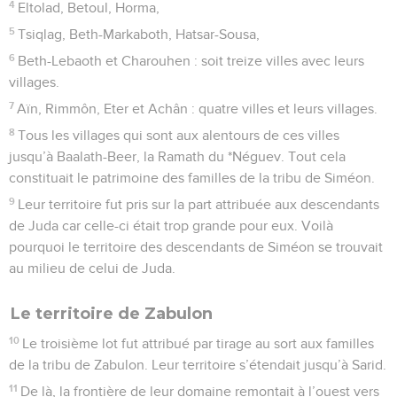
4
Eltolad, Betoul, Horma,
5
Tsiqlag, Beth-Markaboth, Hatsar-Sousa,
6
Beth-Lebaoth et Charouhen : soit treize villes avec leurs
villages.
7
Aïn, Rimmôn, Eter et Achân : quatre villes et leurs villages.
8
Tous les villages qui sont aux alentours de ces villes
jusqu’à Baalath-Beer, la Ramath du *Néguev. Tout cela
constituait le patrimoine des familles de la tribu de Siméon.
9
Leur territoire fut pris sur la part attribuée aux descendants
de Juda car celle-ci était trop grande pour eux. Voilà
pourquoi le territoire des descendants de Siméon se trouvait
au milieu de celui de Juda.
Le territoire de Zabulon
10
Le troisième lot fut attribué par tirage au sort aux familles
de la tribu de Zabulon. Leur territoire s’étendait jusqu’à Sarid.
11
De là, la frontière de leur domaine remontait à l’ouest vers