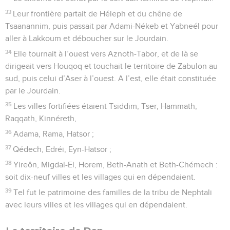
33
Leur frontière partait de Héleph et du chêne de
Tsaanannim, puis passait par Adami-Nékeb et Yabneél pour
aller à Lakkoum et déboucher sur le Jourdain.
34
Elle tournait à l’ouest vers Aznoth-Tabor, et de là se
dirigeait vers Houqoq et touchait le territoire de Zabulon au
sud, puis celui d’Aser à l’ouest. A l’est, elle était constituée
par le Jourdain.
35
Les villes fortifiées étaient Tsiddim, Tser, Hammath,
Raqqath, Kinnéreth,
36
Adama, Rama, Hatsor ;
37
Qédech, Edréi, Eyn-Hatsor ;
38
Yireôn, Migdal-El, Horem, Beth-Anath et Beth-Chémech :
soit dix-neuf villes et les villages qui en dépendaient.
39
Tel fut le patrimoine des familles de la tribu de Nephtali
avec leurs villes et les villages qui en dépendaient.