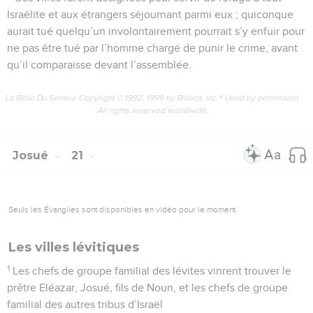
Israélite et aux étrangers séjournant parmi eux ; quiconque
aurait tué quelqu’un involontairement pourrait s’y enfuir pour
ne pas être tué par l’homme chargé de punir le crime, avant
qu’il comparaisse devant l’assemblée.
La Bible Du Semeur Copyright © 1992, 1999 by Biblica, Inc.® Used by permission.
All rights reserved worldwide.
Josué
21
Seuls les Évangiles sont disponibles en vidéo pour le moment.
Les villes lévitiques
1
Les chefs de groupe familial des lévites vinrent trouver le
prêtre Eléazar, Josué, fils de Noun, et les chefs de groupe
familial des autres tribus d’Israël