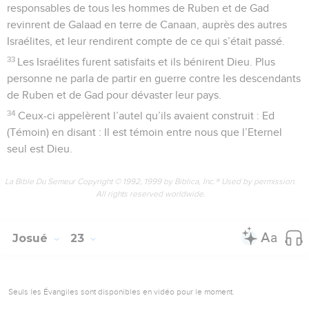
responsables de tous les hommes de Ruben et de Gad
revinrent de Galaad en terre de Canaan, auprès des autres
Israélites, et leur rendirent compte de ce qui s’était passé.
33
Les Israélites furent satisfaits et ils bénirent Dieu. Plus
personne ne parla de partir en guerre contre les descendants
de Ruben et de Gad pour dévaster leur pays.
34
Ceux-ci appelèrent l’autel qu’ils avaient construit : Ed
(Témoin) en disant : Il est témoin entre nous que l’Eternel
seul est Dieu.
La Bible Du Semeur Copyright © 1992, 1999 by Biblica, Inc.® Used by permission.
All rights reserved worldwide.
Josué
23
Seuls les Évangiles sont disponibles en vidéo pour le moment.