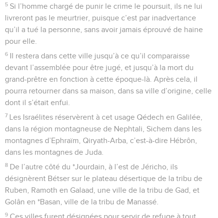
5
Si l’homme chargé de punir le crime le poursuit, ils ne lui
livreront pas le meurtrier, puisque c’est par inadvertance
qu’il a tué la personne, sans avoir jamais éprouvé de haine
pour elle.
6
Il restera dans cette ville jusqu’à ce qu’il comparaisse
devant l’assemblée pour être jugé, et jusqu’à la mort du
grand-prêtre en fonction à cette époque-là. Après cela, il
pourra retourner dans sa maison, dans sa ville d’origine, celle
dont il s’était enfui.
7
Les Israélites réservèrent à cet usage Qédech en Galilée,
dans la région montagneuse de Nephtali, Sichem dans les
montagnes d’Ephraïm, Qiryath-Arba, c’est-à-dire Hébrôn,
dans les montagnes de Juda.
8
De l’autre côté du *Jourdain, à l’est de Jéricho, ils
désignèrent Bétser sur le plateau désertique de la tribu de
Ruben, Ramoth en Galaad, une ville de la tribu de Gad, et
Golân en *Basan, ville de la tribu de Manassé.
9
Ces villes furent désignées pour servir de refuge à tout