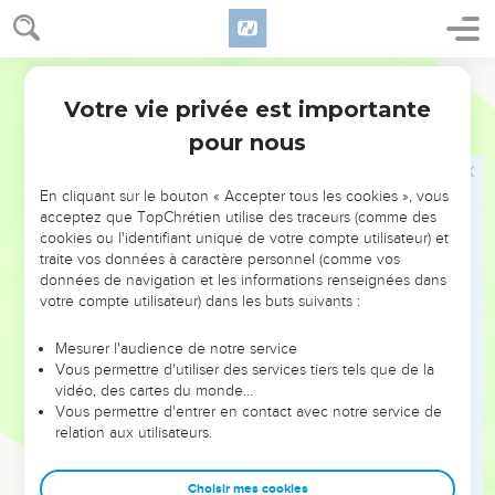
aboutissait à la pointe nord de la mer Morte vers
l’embouchure du Jourdain. Voilà où passait leur frontière
méridionale.
Semeur
20
Le Jourdain constituait la frontière du côté est. Telles
Votre vie privée est importante
Josué
18
furent les frontières du territoire attribué aux familles des
pour nous
Benjaminites.
21
Voici les villes attribuées aux familles de la tribu de
En cliquant sur le bouton « Accepter tous les cookies », vous
Benjamin : Jéricho, Beth-Hogla, Emeq-Qetsits,
acceptez que TopChrétien utilise des traceurs (comme des
cookies ou l'identifiant unique de votre compte utilisateur) et
22
Beth-Araba, Tsemaraïm, Béthel,
traite vos données à caractère personnel (comme vos
23
Avvim, Para, Ophra,
données de navigation et les informations renseignées dans
votre compte utilisateur) dans les buts suivants :
24
Kephar-Ammonaï, Ophni et Guéba : soit douze villes et
leurs villages,
Mesurer l'audience de notre service
25
Gabaon, Rama, Beéroth,
Vous permettre d'utiliser des services tiers tels que de la
vidéo, des cartes du monde…
26
Mitspé, Kephira, Motsa,
Vous permettre d'entrer en contact avec notre service de
27
relation aux utilisateurs.
Reqem, Yirpeél, Tareala,
28
Tsela, Eleph, Yebous c’est-à-dire Jérusalem, Guibeath,
Choisir mes cookies
Qiryath : soit quatorze villes avec les villages qui en