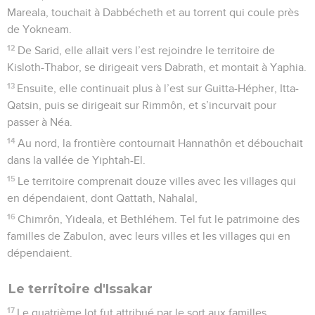
Mareala, touchait à Dabbécheth et au torrent qui coule près
de Yokneam.
12
De Sarid, elle allait vers l’est rejoindre le territoire de
Kisloth-Thabor, se dirigeait vers Dabrath, et montait à Yaphia.
13
Ensuite, elle continuait plus à l’est sur Guitta-Hépher, Itta-
Qatsin, puis se dirigeait sur Rimmôn, et s’incurvait pour
passer à Néa.
14
Au nord, la frontière contournait Hannathôn et débouchait
dans la vallée de Yiphtah-El.
15
Le territoire comprenait douze villes avec les villages qui
en dépendaient, dont Qattath, Nahalal,
16
Chimrôn, Yideala, et Bethléhem. Tel fut le patrimoine des
familles de Zabulon, avec leurs villes et les villages qui en
dépendaient.
Le territoire d'Issakar
17
Le quatrième lot fut attribué par le sort aux familles