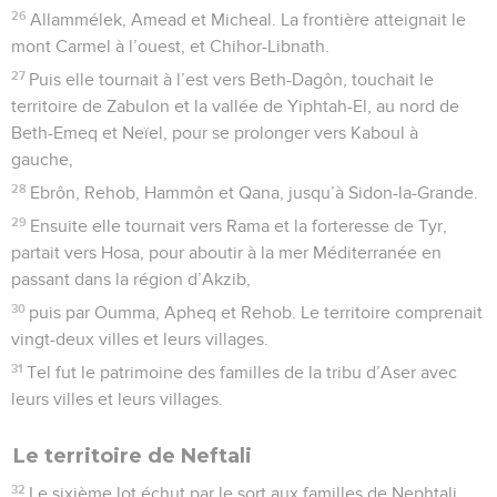
26
Allammélek, Amead et Micheal. La frontière atteignait le
mont Carmel à l’ouest, et Chihor-Libnath.
27
Puis elle tournait à l’est vers Beth-Dagôn, touchait le
territoire de Zabulon et la vallée de Yiphtah-El, au nord de
Beth-Emeq et Neïel, pour se prolonger vers Kaboul à
gauche,
28
Ebrôn, Rehob, Hammôn et Qana, jusqu’à Sidon-la-Grande.
29
Ensuite elle tournait vers Rama et la forteresse de Tyr,
partait vers Hosa, pour aboutir à la mer Méditerranée en
passant dans la région d’Akzib,
30
puis par Oumma, Apheq et Rehob. Le territoire comprenait
vingt-deux villes et leurs villages.
31
Tel fut le patrimoine des familles de la tribu d’Aser avec
leurs villes et leurs villages.
Le territoire de Neftali
32
Le sixième lot échut par le sort aux familles de Nephtali.