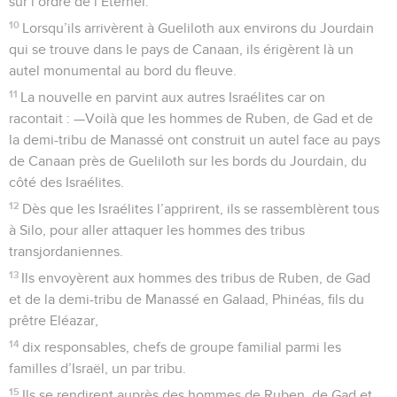
sur l’ordre de l’Eternel.
10
Lorsqu’ils arrivèrent à Gueliloth aux environs du Jourdain
qui se trouve dans le pays de Canaan, ils érigèrent là un
autel monumental au bord du fleuve.
11
La nouvelle en parvint aux autres Israélites car on
racontait : —Voilà que les hommes de Ruben, de Gad et de
la demi-tribu de Manassé ont construit un autel face au pays
de Canaan près de Gueliloth sur les bords du Jourdain, du
côté des Israélites.
12
Dès que les Israélites l’apprirent, ils se rassemblèrent tous
à Silo, pour aller attaquer les hommes des tribus
transjordaniennes.
13
Ils envoyèrent aux hommes des tribus de Ruben, de Gad
et de la demi-tribu de Manassé en Galaad, Phinéas, fils du
prêtre Eléazar,
14
dix responsables, chefs de groupe familial parmi les
familles d’Israël, un par tribu.
15
Ils se rendirent auprès des hommes de Ruben, de Gad et