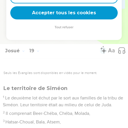
dépendent. Tout cela constituait le *patrimoine des familles
Accepter tous les cookies
de Benjamin.
La Bible Du Semeur Copyright © 1992, 1999 by Biblica, Inc.® Used by permission.
Tout refuser
All rights reserved worldwide.
Josué
19
Seuls les Évangiles sont disponibles en vidéo pour le moment.
Le territoire de Siméon
1
Le deuxième lot échut par le sort aux familles de la tribu de
Siméon. Leur territoire était au milieu de celui de Juda.
2
Il comprenait Beer-Chéba, Chéba, Molada,
3
Hatsar-Choual, Bala, Atsem,