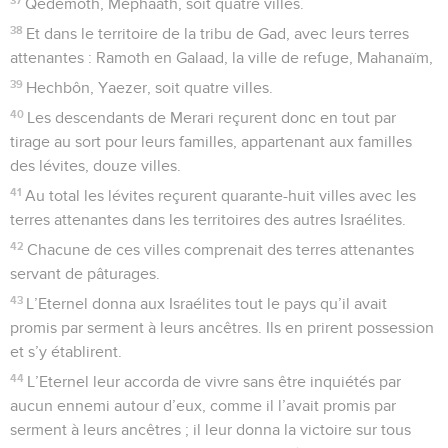
Qedémoth, Méphaath, soit quatre villes.
38
Et dans le territoire de la tribu de Gad, avec leurs terres
attenantes : Ramoth en Galaad, la ville de refuge, Mahanaïm,
39
Hechbôn, Yaezer, soit quatre villes.
40
Les descendants de Merari reçurent donc en tout par
tirage au sort pour leurs familles, appartenant aux familles
des lévites, douze villes.
41
Au total les lévites reçurent quarante-huit villes avec les
terres attenantes dans les territoires des autres Israélites.
42
Chacune de ces villes comprenait des terres attenantes
servant de pâturages.
43
L’Eternel donna aux Israélites tout le pays qu’il avait
promis par serment à leurs ancêtres. Ils en prirent possession
et s’y établirent.
44
L’Eternel leur accorda de vivre sans être inquiétés par
aucun ennemi autour d’eux, comme il l’avait promis par
serment à leurs ancêtres ; il leur donna la victoire sur tous