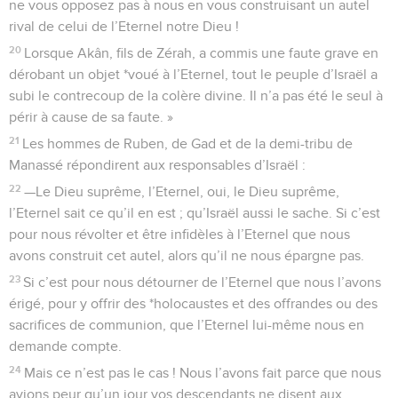
ne vous opposez pas à nous en vous construisant un autel
rival de celui de l’Eternel notre Dieu !
20
Lorsque Akân, fils de Zérah, a commis une faute grave en
dérobant un objet *voué à l’Eternel, tout le peuple d’Israël a
subi le contrecoup de la colère divine. Il n’a pas été le seul à
périr à cause de sa faute. »
21
Les hommes de Ruben, de Gad et de la demi-tribu de
Manassé répondirent aux responsables d’Israël :
22
—Le Dieu suprême, l’Eternel, oui, le Dieu suprême,
l’Eternel sait ce qu’il en est ; qu’Israël aussi le sache. Si c’est
pour nous révolter et être infidèles à l’Eternel que nous
avons construit cet autel, alors qu’il ne nous épargne pas.
23
Si c’est pour nous détourner de l’Eternel que nous l’avons
érigé, pour y offrir des *holocaustes et des offrandes ou des
sacrifices de communion, que l’Eternel lui-même nous en
demande compte.
24
Mais ce n’est pas le cas ! Nous l’avons fait parce que nous
avions peur qu’un jour vos descendants ne disent aux