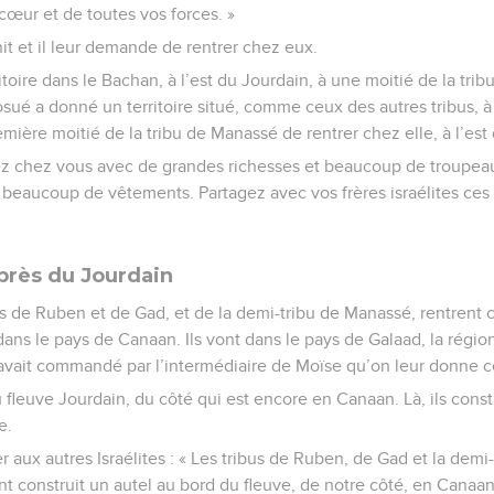
 cœur et de toutes vos forces. »
it et il leur demande de rentrer chez eux.
toire dans le Bachan, à l’est du Jourdain, à une moitié de la trib
Josué a donné un territoire situé, comme ceux des autres tribus, à
ière moitié de la tribu de Manassé de rentrer chez elle, à l’est d
rnez chez vous avec de grandes richesses et beaucoup de troupeau
et beaucoup de vêtements. Partagez avec vos frères israélites ces
 près du Jourdain
 de Ruben et de Gad, et de la demi-tribu de Manassé, rentrent ch
, dans le pays de Canaan. Ils vont dans le pays de Galaad, la régio
vait commandé par l’intermédiaire de Moïse qu’on leur donne c
du fleuve Jourdain, du côté qui est encore en Canaan. Là, ils const
e.
r aux autres Israélites : « Les tribus de Ruben, de Gad et la dem
ont construit un autel au bord du fleuve, de notre côté, en Canaan