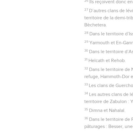
26
Ils reçoivent donc en
27
D’autres clans de lév
territoire de la demi-tr
Bèchetera.
28
Dans le territoire d’I
29
Yarmouth et En-Gan
30
Dans le territoire d’A
31
Helcath et Rehob.
32
Dans le territoire de 
refuge, Hammoth-Dor e
33
Les clans de Guerchon
34
Les autres clans de lé
territoire de Zabulon :
35
Dimna et Nahalal.
36
Dans le territoire de 
pâturages : Besser, une 