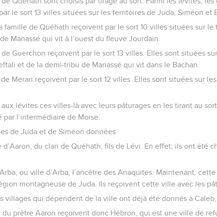
 de Quéhath sont choisis par tirage au sort. Parmi les lévites, les
ar le sort 13 villes situées sur les territoires de Juda, Siméon et
a famille de Quéhath reçoivent par le sort 10 villes situées sur le 
 de Manassé qui vit à l’ouest du fleuve Jourdain.
 de Guerchon reçoivent par le sort 13 villes. Elles sont situées sur 
eftali et de la demi-tribu de Manassé qui vit dans le Bachan.
 de Merari reçoivent par le sort 12 villes. Elles sont situées sur le
aux lévites ces villes-là avec leurs pâturages en les tirant au sor
ar l’intermédiaire de Moïse.
lles de Juda et de Siméon données
 d’Aaron, du clan de Quéhath, fils de Lévi. En effet, ils ont été c
-Arba, ou ville d’Arba, l’ancêtre des Anaquites. Maintenant, cette
région montagneuse de Juda. Ils reçoivent cette ville avec les pâ
s villages qui dépendent de la ville ont déjà été donnés à Caleb,
e du prêtre Aaron reçoivent donc Hébron, qui est une ville de refu