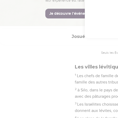
chargé de venger le mor
© Société biblique français
Josué
21
Seuls les É
Les villes lévitiq
1
Les chefs de famille de
famille des autres tribus
2
à Silo, dans le pays d
avec des pâturages pro
3
Les Israélites choisiss
donnent aux lévites, 
4