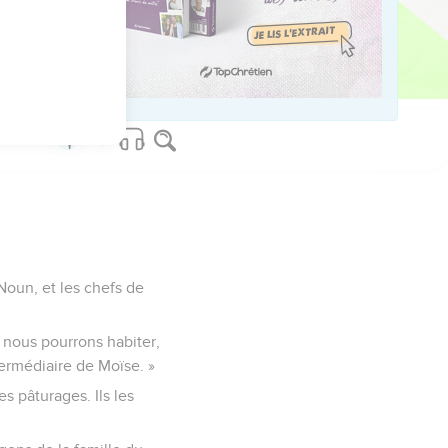
auté le juge.
us sur www.editionsbiblio.fr
 Noun, et les chefs de
ù nous pourrons habiter,
ermédiaire de Moïse. »
es pâturages. Ils les