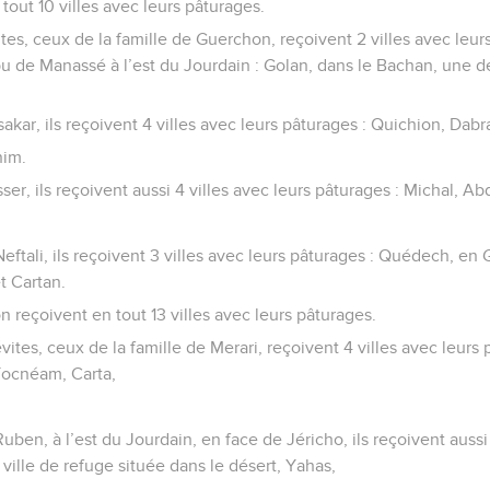
 tout 10 villes avec leurs pâturages.
ites, ceux de la famille de Guerchon, reçoivent 2 villes avec leur
ibu de Manassé à l’est du Jourdain : Golan, dans le Bachan, une de
ssakar, ils reçoivent 4 villes avec leurs pâturages : Quichion, Dabr
nim.
sser, ils reçoivent aussi 4 villes avec leurs pâturages : Michal, Ab
Neftali, ils reçoivent 3 villes avec leurs pâturages : Quédech, en G
t Cartan.
 reçoivent en tout 13 villes avec leurs pâturages.
vites, ceux de la famille de Merari, reçoivent 4 villes avec leurs
 Yocnéam, Carta,
Ruben, à l’est du Jourdain, en face de Jéricho, ils reçoivent aussi
ville de refuge située dans le désert, Yahas,