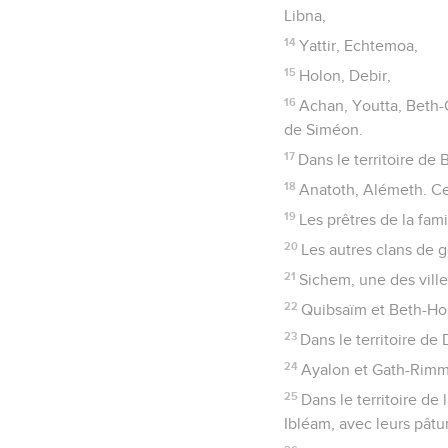
Libna,
14
Yattir, Echtemoa,
15
Holon, Debir,
16
Achan, Youtta, Beth-C
de Siméon.
17
Dans le territoire de
18
Anatoth, Alémeth. Cel
19
Les prêtres de la fami
20
Les autres clans de g
21
Sichem, une des vill
22
Quibsaïm et Beth-Horo
23
Dans le territoire de 
24
Ayalon et Gath-Rim
25
Dans le territoire de
Ibléam, avec leurs pâtu