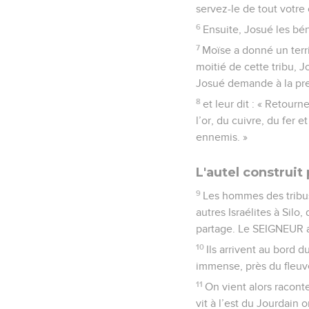
servez-le de tout votre
6
Ensuite, Josué les bén
7
Moïse a donné un terri
moitié de cette tribu, 
Josué demande à la prem
8
et leur dit : « Retou
l’or, du cuivre, du fer 
ennemis. »
L'autel construit
9
Les hommes des tribus
autres Israélites à Silo
partage. Le SEIGNEUR a
10
Ils arrivent au bord 
immense, près du fleuv
11
On vient alors raconte
vit à l’est du Jourdain 