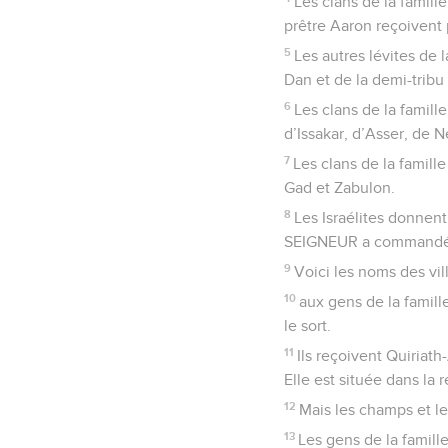
Les clans de la famille
prêtre Aaron reçoivent p
5
Les autres lévites de l
Dan et de la demi-tribu
6
Les clans de la famille
d’Issakar, d’Asser, de N
7
Les clans de la famille
Gad et Zabulon.
8
Les Israélites donnent 
SEIGNEUR a commandé p
9
Voici les noms des vi
10
aux gens de la famille
le sort.
11
Ils reçoivent Quiriath
Elle est située dans la 
12
Mais les champs et le
13
Les gens de la famill