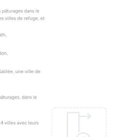
s pâturages dans le
s villes de refuge, et
ath,
don,
alilée, une ville de
 pâturages, dans le
 4 villes avec leurs