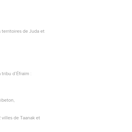
 territoires de Juda et
 tribu d’Éfraïm :
uibeton,
2 villes de Taanak et