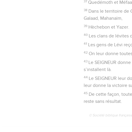
37
Quedémoth et Méfaa
38
Dans le territoire de
Galaad, Mahanaïm,
39
Hèchebon et Yazer.
40
Les clans de lévites d
41
Les gens de Lévi reçoi
42
On leur donne toutes 
43
Le SEIGNEUR donne aux
s’installent là.
44
Le SEIGNEUR leur don
leur donne la victoire 
45
De cette façon, tout
reste sans résultat.
© Société biblique français