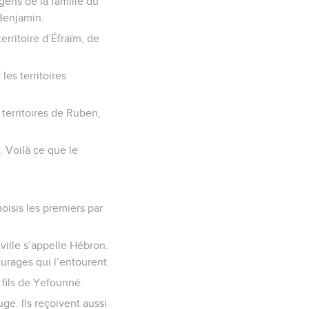
 gens de la famille du
 Benjamin.
territoire d’Éfraïm, de
les territoires
s territoires de Ruben,
t. Voilà ce que le
hoisis les premiers par
 ville s’appelle Hébron.
turages qui l’entourent.
 fils de Yefounné.
ge. Ils reçoivent aussi