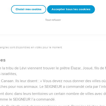
t. Ainsi, lui-même ne risque pas d’être tué avant que la commun
Accepter tous les cookies
Choisir mes cookies
e – Bibli’O, 2000, avec autorisation. Pour vous procurer une Bible imprimée, rendez-vo
Tout refuser
vangiles sont disponibles en vidéo pour le moment.
ues
 la tribu de Lévi viennent trouver le prêtre Élazar, Josué, fils de
 israélites,
e Canaan. Ils leur disent : « Vous devez nous donner des villes o
ches pour nos animaux. Le SEIGNEUR a commandé cela par l’int
ent donc dans leurs territoires un certain nombre de villes avec d
comme le SEIGNEUR l’a commandé.