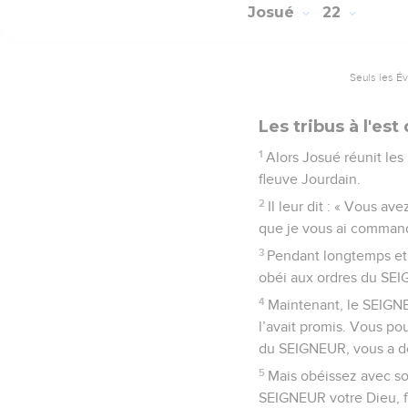
Josué
22
Seuls les É
Les tribus à l'est
1
Alors Josué réunit les
fleuve Jourdain.
2
Il leur dit : « Vous a
que je vous ai comman
3
Pendant longtemps et j
obéi aux ordres du SEI
4
Maintenant, le SEIGNE
l’avait promis. Vous pou
du SEIGNEUR, vous a d
5
Mais obéissez avec so
SEIGNEUR votre Dieu, f