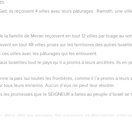
th.
 Gad, ils reçoivent 4 villes avec leurs pâturages : Ramoth, une vil
e la famille de Merari reçoivent en tout 12 villes par tirage au sor
vent en tout 48 villes prises sur les territoires des autres Israélit
ces villes avec les pâturages qui les entourent.
 Israélites tout le pays qu’il a promis à leurs ancêtres. Ils en 
ne la paix sur toutes les frontières, comme il l’a promis à leur
sur tous leurs ennemis. Aucun d’eux ne peut leur résister.
es les promesses que le SEIGNEUR a faites au peuple d’Israël se 
e – Bibli’O, 2000, avec autorisation. Pour vous procurer une Bible imprimée, rendez-vo