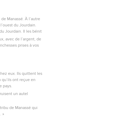
u de Manassé. À l’autre
 l’ouest du Jourdain.
u Jourdain. Il les bénit
x, avec de l’argent, de
 richesses prises à vos
ez eux. Ils quittent les
n qu’ils ont reçue en
e pays.
ruisent un autel
i-tribu de Manassé qui
. »