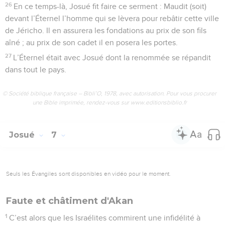
26
En ce temps-là, Josué fit faire ce serment : Maudit (soit)
devant l’Éternel l’homme qui se lèvera pour rebâtir cette ville
de Jéricho. Il en assurera les fondations au prix de son fils
aîné ; au prix de son cadet il en posera les portes.
27
L’Éternel était avec Josué dont la renommée se répandit
dans tout le pays.
© Société biblique française – Bibli’O, 1978, avec autorisation. Pour vous procurer
une Bible imprimée, rendez-vous sur www.editionsbiblio.fr
Josué
7
Seuls les Évangiles sont disponibles en vidéo pour le moment.
Faute et châtiment d'Akan
1
C’est alors que les Israélites commirent une infidélité à