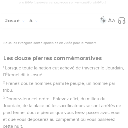
une Bible imprimée, rendez-vous sur www.editionsbiblio.fr
Josué
4
Seuls les Évangiles sont disponibles en vidéo pour le moment.
Les douze pierres commémoratives
1
Lorsque toute la nation eut achevé de traverser le Jourdain,
l’Éternel dit à Josué :
2
Prenez douze hommes parmi le peuple, un homme par
tribu.
3
Donnez-leur cet ordre : Enlevez d’ici, du milieu du
Jourdain, de la place où les sacrificateurs se sont arrêtés de
pied ferme, douze pierres que vous ferez passer avec vous
et que vous déposerez au campement où vous passerez
cette nuit.