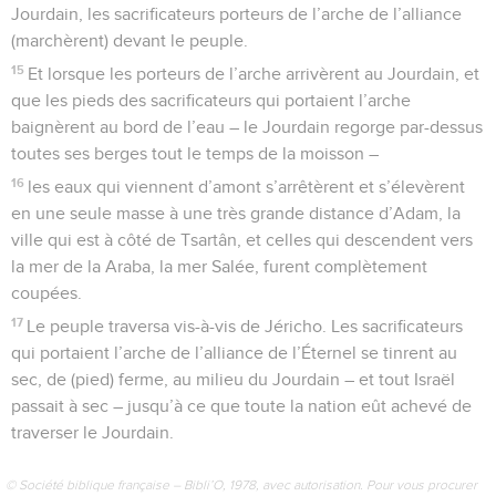
Jourdain, les sacrificateurs porteurs de l’arche de l’alliance
(marchèrent) devant le peuple.
15
Et lorsque les porteurs de l’arche arrivèrent au Jourdain, et
que les pieds des sacrificateurs qui portaient l’arche
baignèrent au bord de l’eau – le Jourdain regorge par-dessus
toutes ses berges tout le temps de la moisson –
16
les eaux qui viennent d’amont s’arrêtèrent et s’élevèrent
en une seule masse à une très grande distance d’Adam, la
ville qui est à côté de Tsartân, et celles qui descendent vers
la mer de la Araba, la mer Salée, furent complètement
coupées.
17
Le peuple traversa vis-à-vis de Jéricho. Les sacrificateurs
qui portaient l’arche de l’alliance de l’Éternel se tinrent au
sec, de (pied) ferme, au milieu du Jourdain – et tout Israël
passait à sec – jusqu’à ce que toute la nation eût achevé de
traverser le Jourdain.
© Société biblique française – Bibli’O, 1978, avec autorisation. Pour vous procurer