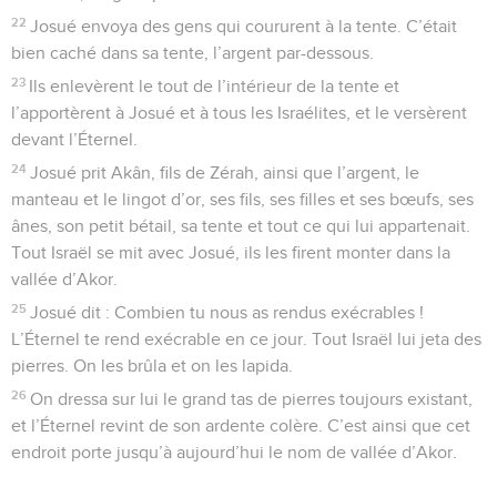
22
Josué envoya des gens qui coururent à la tente. C’était
bien caché dans sa tente, l’argent par-dessous.
23
Ils enlevèrent le tout de l’intérieur de la tente et
l’apportèrent à Josué et à tous les Israélites, et le versèrent
devant l’Éternel.
24
Josué prit Akân, fils de Zérah, ainsi que l’argent, le
manteau et le lingot d’or, ses fils, ses filles et ses bœufs, ses
ânes, son petit bétail, sa tente et tout ce qui lui appartenait.
Tout Israël se mit avec Josué, ils les firent monter dans la
vallée d’Akor.
25
Josué dit : Combien tu nous as rendus exécrables !
L’Éternel te rend exécrable en ce jour. Tout Israël lui jeta des
pierres. On les brûla et on les lapida.
26
On dressa sur lui le grand tas de pierres toujours existant,
et l’Éternel revint de son ardente colère. C’est ainsi que cet
endroit porte jusqu’à aujourd’hui le nom de vallée d’Akor.