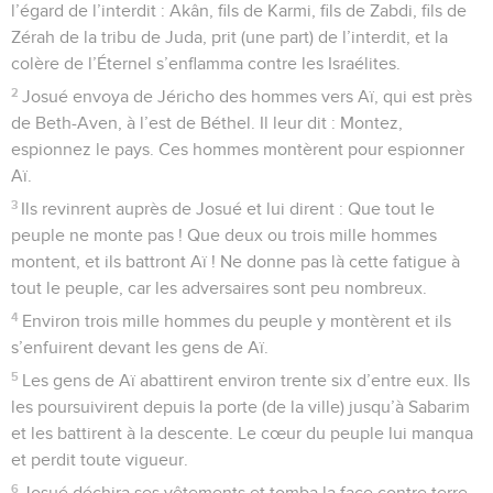
l’égard de l’interdit : Akân, fils de Karmi, fils de Zabdi, fils de
Zérah de la tribu de Juda, prit (une part) de l’interdit, et la
colère de l’Éternel s’enflamma contre les Israélites.
2
Josué envoya de Jéricho des hommes vers Aï, qui est près
de Beth-Aven, à l’est de Béthel. Il leur dit : Montez,
espionnez le pays. Ces hommes montèrent pour espionner
Aï.
3
Ils revinrent auprès de Josué et lui dirent : Que tout le
peuple ne monte pas ! Que deux ou trois mille hommes
montent, et ils battront Aï ! Ne donne pas là cette fatigue à
tout le peuple, car les adversaires sont peu nombreux.
4
Environ trois mille hommes du peuple y montèrent et ils
s’enfuirent devant les gens de Aï.
5
Les gens de Aï abattirent environ trente six d’entre eux. Ils
les poursuivirent depuis la porte (de la ville) jusqu’à Sabarim
et les battirent à la descente. Le cœur du peuple lui manqua
et perdit toute vigueur.
6
Josué déchira ses vêtements et tomba la face contre terre