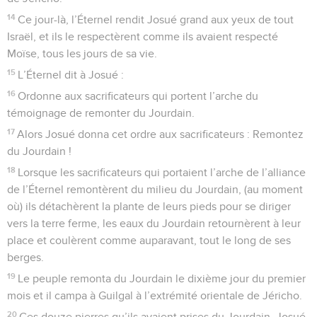
14
Ce jour-là, l’Éternel rendit Josué grand aux yeux de tout
Israël, et ils le respectèrent comme ils avaient respecté
Moïse, tous les jours de sa vie.
15
L’Éternel dit à Josué :
16
Ordonne aux sacrificateurs qui portent l’arche du
témoignage de remonter du Jourdain.
17
Alors Josué donna cet ordre aux sacrificateurs : Remontez
du Jourdain !
18
Lorsque les sacrificateurs qui portaient l’arche de l’alliance
de l’Éternel remontèrent du milieu du Jourdain, (au moment
où) ils détachèrent la plante de leurs pieds pour se diriger
vers la terre ferme, les eaux du Jourdain retournèrent à leur
place et coulèrent comme auparavant, tout le long de ses
berges.
19
Le peuple remonta du Jourdain le dixième jour du premier
mois et il campa à Guilgal à l’extrémité orientale de Jéricho.
20
Ces douze pierres qu’ils avaient prises du Jourdain, Josué