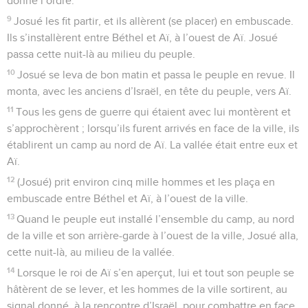
donne l’ordre.
9
Josué les fit partir, et ils allèrent (se placer) en embuscade.
Ils s’installèrent entre Béthel et Aï, à l’ouest de Aï. Josué
passa cette nuit-là au milieu du peuple.
10
Josué se leva de bon matin et passa le peuple en revue. Il
monta, avec les anciens d’Israël, en tête du peuple, vers Aï.
11
Tous les gens de guerre qui étaient avec lui montèrent et
s’approchèrent ; lorsqu’ils furent arrivés en face de la ville, ils
établirent un camp au nord de Aï. La vallée était entre eux et
Aï.
12
(Josué) prit environ cinq mille hommes et les plaça en
embuscade entre Béthel et Aï, à l’ouest de la ville.
13
Quand le peuple eut installé l’ensemble du camp, au nord
de la ville et son arrière-garde à l’ouest de la ville, Josué alla,
cette nuit-là, au milieu de la vallée.
14
Lorsque le roi de Aï s’en aperçut, lui et tout son peuple se
hâtèrent de se lever, et les hommes de la ville sortirent, au
signal donné, à la rencontre d’Israël, pour combattre en face