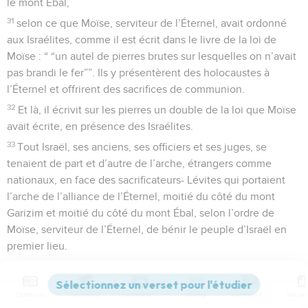
le mont Ébal,
31
selon ce que Moïse, serviteur de l’Éternel, avait ordonné
aux Israélites, comme il est écrit dans le livre de la loi de
Moïse : “ “un autel de pierres brutes sur lesquelles on n’avait
pas brandi le fer””. Ils y présentèrent des holocaustes à
l’Éternel et offrirent des sacrifices de communion.
32
Et là, il écrivit sur les pierres un double de la loi que Moïse
avait écrite, en présence des Israélites.
33
Tout Israël, ses anciens, ses officiers et ses juges, se
tenaient de part et d’autre de l’arche, étrangers comme
nationaux, en face des sacrificateurs- Lévites qui portaient
l’arche de l’alliance de l’Éternel, moitié du côté du mont
Garizim et moitié du côté du mont Ébal, selon l’ordre de
Moïse, serviteur de l’Éternel, de bénir le peuple d’Israël en
premier lieu.
34
Ensuite (Josué) proclama toutes les paroles de la loi, la
bénédiction et la malédiction, selon tout ce qui est écrit dans
Contenus
Versions
Commentaires
Strong
Dictionnaire
le livre de la loi.