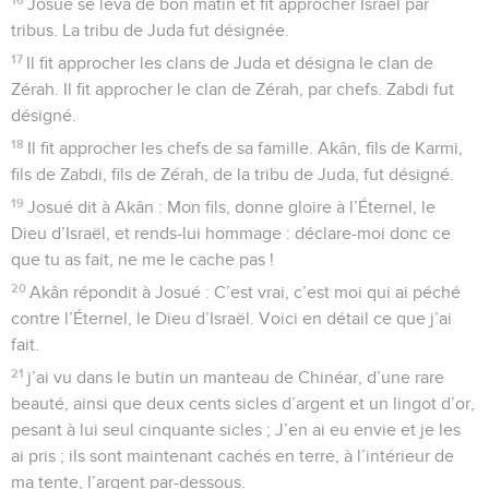
Josué se leva de bon matin et fit approcher Israël par
tribus. La tribu de Juda fut désignée.
17
Il fit approcher les clans de Juda et désigna le clan de
Zérah. Il fit approcher le clan de Zérah, par chefs. Zabdi fut
désigné.
18
Il fit approcher les chefs de sa famille. Akân, fils de Karmi,
fils de Zabdi, fils de Zérah, de la tribu de Juda, fut désigné.
19
Josué dit à Akân : Mon fils, donne gloire à l’Éternel, le
Dieu d’Israël, et rends-lui hommage : déclare-moi donc ce
que tu as fait, ne me le cache pas !
20
Akân répondit à Josué : C’est vrai, c’est moi qui ai péché
contre l’Éternel, le Dieu d’Israël. Voici en détail ce que j’ai
fait.
21
j’ai vu dans le butin un manteau de Chinéar, d’une rare
beauté, ainsi que deux cents sicles d’argent et un lingot d’or,
pesant à lui seul cinquante sicles ; J’en ai eu envie et je les
ai pris ; ils sont maintenant cachés en terre, à l’intérieur de
ma tente, l’argent par-dessous.