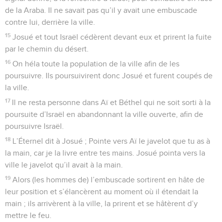
de la Araba. Il ne savait pas qu’il y avait une embuscade
contre lui, derrière la ville.
15
Josué et tout Israël cédèrent devant eux et prirent la fuite
par le chemin du désert.
16
On héla toute la population de la ville afin de les
poursuivre. Ils poursuivirent donc Josué et furent coupés de
la ville.
17
Il ne resta personne dans Aï et Béthel qui ne soit sorti à la
poursuite d’Israël en abandonnant la ville ouverte, afin de
poursuivre Israël.
18
L’Éternel dit à Josué ; Pointe vers Aï le javelot que tu as à
la main, car je la livre entre tes mains. Josué pointa vers la
ville le javelot qu’il avait à la main.
19
Alors (les hommes de) l’embuscade sortirent en hâte de
leur position et s’élancèrent au moment où il étendait la
main ; ils arrivèrent à la ville, la prirent et se hâtèrent d’y
mettre le feu.