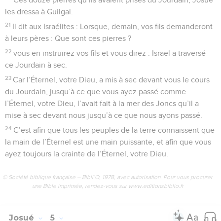
les dressa à Guilgal.
21
Il dit aux Israélites : Lorsque, demain, vos fils demanderont
à leurs pères : Que sont ces pierres ?
22
vous en instruirez vos fils et vous direz : Israël a traversé
ce Jourdain à sec.
23
Car l’Éternel, votre Dieu, a mis à sec devant vous le cours
du Jourdain, jusqu’à ce que vous ayez passé comme
l’Éternel, votre Dieu, l’avait fait à la mer des Joncs qu’il a
mise à sec devant nous jusqu’à ce que nous ayons passé.
24
C’est afin que tous les peuples de la terre connaissent que
la main de l’Éternel est une main puissante, et afin que vous
ayez toujours la crainte de l’Éternel, votre Dieu.
© Société biblique française – Bibli’O, 1978, avec autorisation. Pour vous procurer
une Bible imprimée, rendez-vous sur www.editionsbiblio.fr
Josué
5