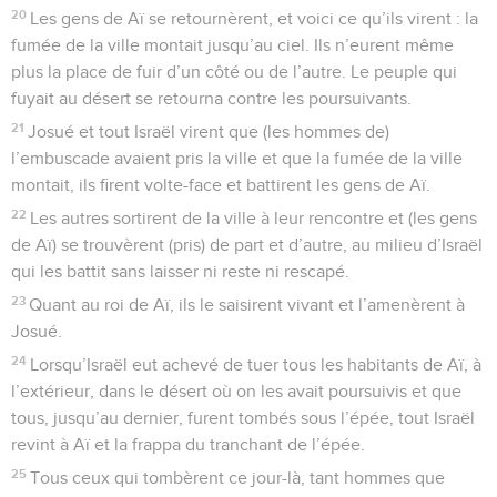
20
Les gens de Aï se retournèrent, et voici ce qu’ils virent : la
fumée de la ville montait jusqu’au ciel. Ils n’eurent même
plus la place de fuir d’un côté ou de l’autre. Le peuple qui
fuyait au désert se retourna contre les poursuivants.
21
Josué et tout Israël virent que (les hommes de)
l’embuscade avaient pris la ville et que la fumée de la ville
montait, ils firent volte-face et battirent les gens de Aï.
22
Les autres sortirent de la ville à leur rencontre et (les gens
de Aï) se trouvèrent (pris) de part et d’autre, au milieu d’Israël
qui les battit sans laisser ni reste ni rescapé.
23
Quant au roi de Aï, ils le saisirent vivant et l’amenèrent à
Josué.
24
Lorsqu’Israël eut achevé de tuer tous les habitants de Aï, à
l’extérieur, dans le désert où on les avait poursuivis et que
tous, jusqu’au dernier, furent tombés sous l’épée, tout Israël
revint à Aï et la frappa du tranchant de l’épée.
25
Tous ceux qui tombèrent ce jour-là, tant hommes que