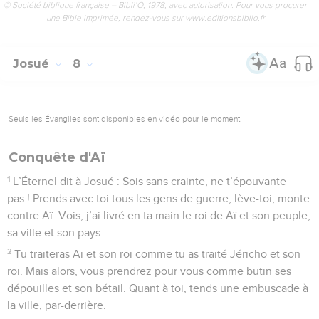
© Société biblique française – Bibli’O, 1978, avec autorisation. Pour vous procurer
une Bible imprimée, rendez-vous sur www.editionsbiblio.fr
Josué
8
Seuls les Évangiles sont disponibles en vidéo pour le moment.
Conquête d'Aï
1
L’Éternel dit à Josué : Sois sans crainte, ne t’épouvante
pas ! Prends avec toi tous les gens de guerre, lève-toi, monte
contre Aï. Vois, j’ai livré en ta main le roi de Aï et son peuple,
sa ville et son pays.
2
Tu traiteras Aï et son roi comme tu as traité Jéricho et son
roi. Mais alors, vous prendrez pour vous comme butin ses
dépouilles et son bétail. Quant à toi, tends une embuscade à
la ville, par-derrière.