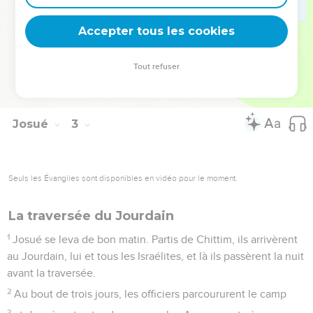
pays entre nos mains, même tous les habitants du pays
Accepter tous les cookies
défaillent devant nous.
© Société biblique française – Bibli’O, 1978, avec autorisation. Pour vous procurer
Tout refuser
une Bible imprimée, rendez-vous sur www.editionsbiblio.fr
Josué
3
Seuls les Évangiles sont disponibles en vidéo pour le moment.
La traversée du Jourdain
1
Josué se leva de bon matin. Partis de Chittim, ils arrivèrent
au Jourdain, lui et tous les Israélites, et là ils passèrent la nuit
avant la traversée.
2
Au bout de trois jours, les officiers parcoururent le camp
3