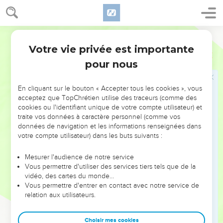
frères et toute ta famille.
19
Quiconque franchira les portes de ta maison pour sortir,
son sang (sera) sur sa tête et nous autres (serons) quittes !
Segond 1978 (Colombe)
Mais si l’on met la main sur l’un de ceux qui seront avec toi
Votre vie privée est importante
Josué
2
dans la maison, son sang (sera) sur notre tête !
pour nous
20
Si tu divulgues cet engagement entre nous, nous serons
quittes du serment que tu nous as fait faire.
En cliquant sur le bouton « Accepter tous les cookies », vous
21
Elle dit : Qu’il en soit selon vos engagements ! Elle les
acceptez que TopChrétien utilise des traceurs (comme des
laissa partir, et ils s’en allèrent. Elle attacha le cordon
cookies ou l'identifiant unique de votre compte utilisateur) et
traite vos données à caractère personnel (comme vos
écarlate à la fenêtre.
données de navigation et les informations renseignées dans
22
Ils partirent, arrivèrent à la montagne et y restèrent trois
votre compte utilisateur) dans les buts suivants :
jours jusqu’au retour de ceux qui les poursuivaient. Les
poursuivants cherchèrent tout au long du chemin, sans (les)
Mesurer l'audience de notre service
Vous permettre d'utiliser des services tiers tels que de la
trouver.
vidéo, des cartes du monde…
23
Les deux hommes redescendirent alors de la montagne et
Vous permettre d'entrer en contact avec notre service de
relation aux utilisateurs.
traversèrent (le Jourdain). Ils arrivèrent auprès de Josué, fils
de Noun et lui racontèrent tout ce qui leur était arrivé.
Choisir mes cookies
24
Ils dirent à Josué : Certainement, l’Éternel a livré tout le