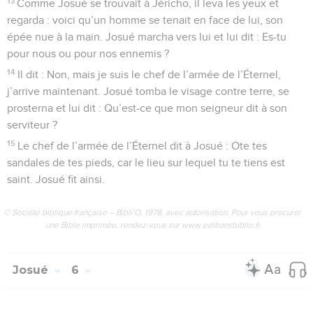
13
Comme Josué se trouvait à Jéricho, il leva les yeux et
regarda : voici qu’un homme se tenait en face de lui, son
épée nue à la main. Josué marcha vers lui et lui dit : Es-tu
pour nous ou pour nos ennemis ?
14
Il dit : Non, mais je suis le chef de l’armée de l’Éternel,
j’arrive maintenant. Josué tomba le visage contre terre, se
prosterna et lui dit : Qu’est-ce que mon seigneur dit à son
serviteur ?
15
Le chef de l’armée de l’Éternel dit à Josué : Ote tes
sandales de tes pieds, car le lieu sur lequel tu te tiens est
saint. Josué fit ainsi.
© Société biblique française – Bibli’O, 1978, avec autorisation. Pour vous procurer
une Bible imprimée, rendez-vous sur www.editionsbiblio.fr
Josué
6