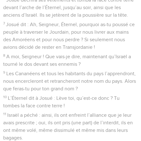
devant l’arche de l’Éternel, jusqu’au soir, ainsi que les
anciens d’Israël. Ils se jetèrent de la poussière sur la tête.
7
Josué dit : Ah, Seigneur, Éternel, pourquoi as-tu poussé ce
peuple à traverser le Jourdain, pour nous livrer aux mains
des Amoréens et pour nous perdre ? Si seulement nous
avions décidé de rester en Transjordanie !
8
A moi, Seigneur ! Que vais-je dire, maintenant qu’Israël a
tourné le dos devant ses ennemis ?
9
Les Cananéens et tous les habitants du pays l’apprendront,
nous encercleront et retrancheront notre nom du pays. Alors
que feras-tu pour ton grand nom ?
10
L’Éternel dit à Josué : Lève toi, qu’est-ce donc ? Tu
tombes la face contre terre !
11
Israël a péché : ainsi, ils ont enfreint l’alliance que je leur
avais prescrite ; oui, ils ont pris (une part) de l’interdit, ils en
ont même volé, même dissimulé et même mis dans leurs
bagages.