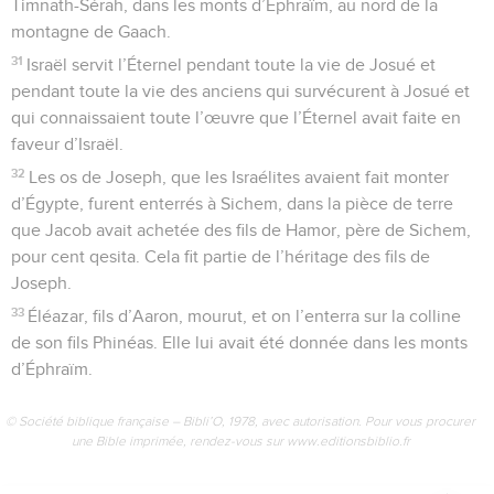
Timnath-Sérah, dans les monts d’Éphraïm, au nord de la
montagne de Gaach.
31
Israël servit l’Éternel pendant toute la vie de Josué et
pendant toute la vie des anciens qui survécurent à Josué et
qui connaissaient toute l’œuvre que l’Éternel avait faite en
faveur d’Israël.
32
Les os de Joseph, que les Israélites avaient fait monter
d’Égypte, furent enterrés à Sichem, dans la pièce de terre
que Jacob avait achetée des fils de Hamor, père de Sichem,
pour cent qesita. Cela fit partie de l’héritage des fils de
Joseph.
33
Éléazar, fils d’Aaron, mourut, et on l’enterra sur la colline
de son fils Phinéas. Elle lui avait été donnée dans les monts
d’Éphraïm.
© Société biblique française – Bibli’O, 1978, avec autorisation. Pour vous procurer
une Bible imprimée, rendez-vous sur www.editionsbiblio.fr