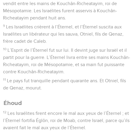
vendit entre les mains de Kouchân-Richeatayim, roi de
Mésopotamie. Les Israélites furent asservis à Kouchân-
Richeatayim pendant huit ans.
9
Les Israélites crièrent à l’Éternel, et l’Éternel suscita aux
Israélites un libérateur qui les sauva, Otniel, fils de Qenaz,
frère cadet de Caleb.
10
L’Esprit de l’Éternel fut sur lui. Il devint juge sur Israël et il
partit pour la guerre. L’Éternel livra entre ses mains Kouchân-
Richeatayim, roi de Mésopotamie, et sa main fut puissante
contre Kouchân-Richeatayim.
11
Le pays fut tranquille pendant quarante ans. Et Otniel, fils
de Qenaz, mourut.
Éhoud
12
Les Israélites firent encore le mal aux yeux de l’Éternel ; et
l’Éternel fortifia Églôn, roi de Moab, contre Israël, parce qu’ils
avaient fait le mal aux yeux de l’Éternel.