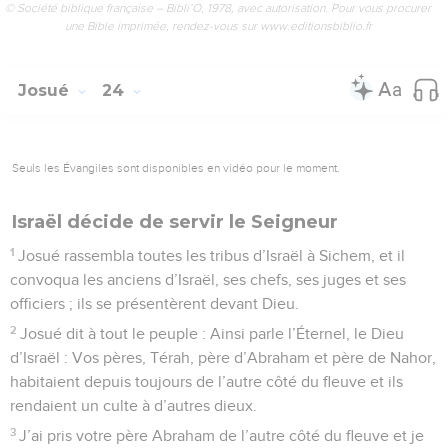
© Société biblique française – Bibli’O, 1978, avec autorisation. Pour vous procurer
une Bible imprimée, rendez-vous sur www.editionsbiblio.fr
Josué
24
Seuls les Évangiles sont disponibles en vidéo pour le moment.
Israël décide de servir le Seigneur
1
Josué rassembla toutes les tribus d’Israël à Sichem, et il
convoqua les anciens d’Israël, ses chefs, ses juges et ses
officiers ; ils se présentèrent devant Dieu.
2
Josué dit à tout le peuple : Ainsi parle l’Éternel, le Dieu
d’Israël : Vos pères, Térah, père d’Abraham et père de Nahor,
habitaient depuis toujours de l’autre côté du fleuve et ils
rendaient un culte à d’autres dieux.
3
J’ai pris votre père Abraham de l’autre côté du fleuve et je