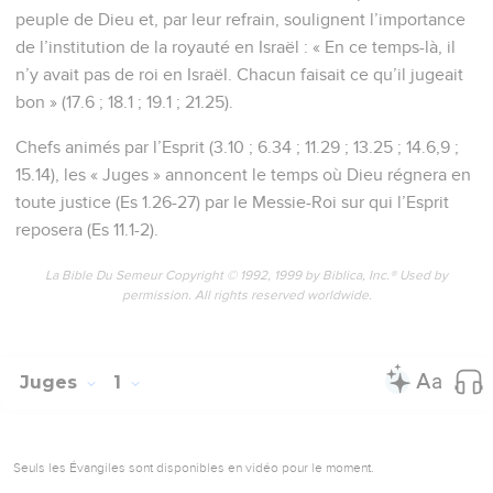
peuple de Dieu et, par leur refrain, soulignent l’importance
de l’institution de la royauté en Israël : « En ce temps-là, il
n’y avait pas de roi en Israël. Chacun faisait ce qu’il jugeait
bon » (17.6 ; 18.1 ; 19.1 ; 21.25).
Chefs animés par l’Esprit (3.10 ; 6.34 ; 11.29 ; 13.25 ; 14.6,9 ;
15.14), les « Juges » annoncent le temps où Dieu régnera en
toute justice (Es 1.26-27) par le Messie-Roi sur qui l’Esprit
reposera (Es 11.1-2).
La Bible Du Semeur Copyright © 1992, 1999 by Biblica, Inc.® Used by
permission. All rights reserved worldwide.
Juges
1
Seuls les Évangiles sont disponibles en vidéo pour le moment.