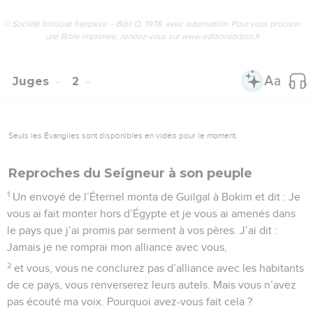
© Société biblique française – Bibli’O, 1978, avec autorisation. Pour vous procurer
une Bible imprimée, rendez-vous sur www.editionsbiblio.fr
Juges
2
Seuls les Évangiles sont disponibles en vidéo pour le moment.
Reproches du Seigneur à son peuple
1
Un envoyé de l’Éternel monta de Guilgal à Bokim et dit : Je
vous ai fait monter hors d’Égypte et je vous ai amenés dans
le pays que j’ai promis par serment à vos pères. J’ai dit :
Jamais je ne romprai mon alliance avec vous,
2
et vous, vous ne conclurez pas d’alliance avec les habitants
de ce pays, vous renverserez leurs autels. Mais vous n’avez
pas écouté ma voix. Pourquoi avez-vous fait cela ?