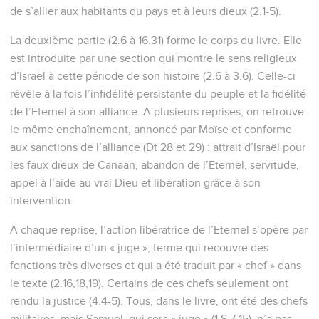
de s’allier aux habitants du pays et à leurs dieux (2.1-5).
La deuxième partie (2.6 à 16.31) forme le corps du livre. Elle
est introduite par une section qui montre le sens religieux
d’Israël à cette période de son histoire (2.6 à 3.6). Celle-ci
révèle à la fois l’infidélité persistante du peuple et la fidélité
de l’Eternel à son alliance. A plusieurs reprises, on retrouve
le même enchaînement, annoncé par Moïse et conforme
aux sanctions de l’alliance (Dt 28 et 29) : attrait d’Israël pour
les faux dieux de Canaan, abandon de l’Eternel, servitude,
appel à l’aide au vrai Dieu et libération grâce à son
intervention.
A chaque reprise, l’action libératrice de l’Eternel s’opère par
l’intermédiaire d’un « juge », terme qui recouvre des
fonctions très diverses et qui a été traduit par « chef » dans
le texte (2.16,18,19). Certains de ces chefs seulement ont
rendu la justice (4.4-5). Tous, dans le livre, ont été des chefs
militaires, mais Samuel, qui sera « juge » (1 S 7.15), n’a pas