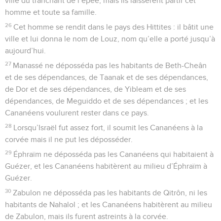
ville du tranchant de l’épée, mais ils laissèrent partir cet
homme et toute sa famille.
26
Cet homme se rendit dans le pays des Hittites : il bâtit une
ville et lui donna le nom de Louz, nom qu’elle a porté jusqu’à
aujourd’hui.
27
Manassé ne déposséda pas les habitants de Beth-Cheân
et de ses dépendances, de Taanak et de ses dépendances,
de Dor et de ses dépendances, de Yibleam et de ses
dépendances, de Meguiddo et de ses dépendances ; et les
Cananéens voulurent rester dans ce pays.
28
Lorsqu’Israël fut assez fort, il soumit les Cananéens à la
corvée mais il ne put les déposséder.
29
Éphraïm ne déposséda pas les Cananéens qui habitaient à
Guézer, et les Cananéens habitèrent au milieu d’Éphraïm à
Guézer.
30
Zabulon ne déposséda pas les habitants de Qitrôn, ni les
habitants de Nahalol ; et les Cananéens habitèrent au milieu
de Zabulon, mais ils furent astreints à la corvée.