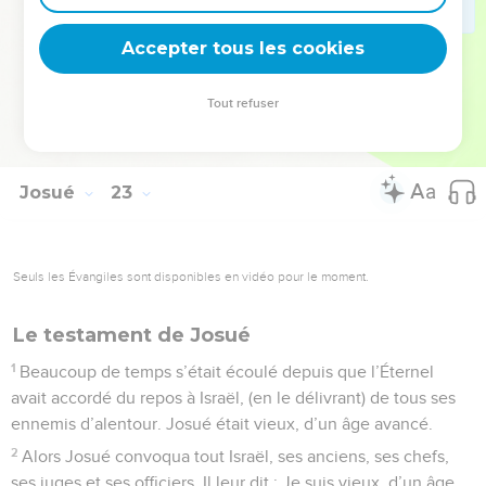
34
Les Rubénites et les Gadites donnèrent un nom à l’autel
Accepter tous les cookies
en disant : Il est témoin entre nous que l’Éternel est Dieu.
© Société biblique française – Bibli’O, 1978, avec autorisation. Pour vous procurer
Tout refuser
une Bible imprimée, rendez-vous sur www.editionsbiblio.fr
Josué
23
Seuls les Évangiles sont disponibles en vidéo pour le moment.
Le testament de Josué
1
Beaucoup de temps s’était écoulé depuis que l’Éternel
avait accordé du repos à Israël, (en le délivrant) de tous ses
ennemis d’alentour. Josué était vieux, d’un âge avancé.
2
Alors Josué convoqua tout Israël, ses anciens, ses chefs,
ses juges et ses officiers. Il leur dit : Je suis vieux, d’un âge