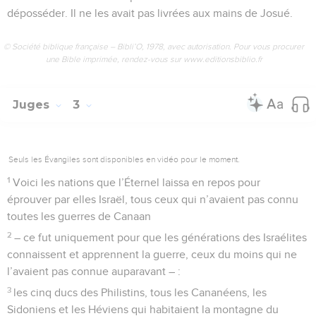
déposséder. Il ne les avait pas livrées aux mains de Josué.
© Société biblique française – Bibli’O, 1978, avec autorisation. Pour vous procurer
une Bible imprimée, rendez-vous sur www.editionsbiblio.fr
Juges
3
Seuls les Évangiles sont disponibles en vidéo pour le moment.
1
Voici les nations que l’Éternel laissa en repos pour
éprouver par elles Israël, tous ceux qui n’avaient pas connu
toutes les guerres de Canaan
2
– ce fut uniquement pour que les générations des Israélites
connaissent et apprennent la guerre, ceux du moins qui ne
l’avaient pas connue auparavant – :
3
les cinq ducs des Philistins, tous les Cananéens, les
Sidoniens et les Héviens qui habitaient la montagne du