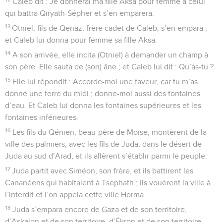
Caleb dit : Je donnerai ma fille Aksa pour femme à celui
qui battra Qiryath-Sépher et s’en emparera.
13
Otniel, fils de Qenaz, frère cadet de Caleb, s’en empara ;
et Caleb lui donna pour femme sa fille Aksa.
14
A son arrivée, elle incita (Otniel) à demander un champ à
son père. Elle sauta de (son) âne ; et Caleb lui dit : Qu’as-tu ?
15
Elle lui répondit : Accorde-moi une faveur, car tu m’as
donné une terre du midi ; donne-moi aussi des fontaines
d’eau. Et Caleb lui donna les fontaines supérieures et les
fontaines inférieures.
16
Les fils du Qénien, beau-père de Moïse, montèrent de la
ville des palmiers, avec les fils de Juda, dans le désert de
Juda au sud d’Arad, et ils allèrent s’établir parmi le peuple.
17
Juda partit avec Siméon, son frère, et ils battirent les
Cananéens qui habitaient à Tsephath ; ils vouèrent la ville à
l’interdit et l’on appela cette ville Horma.
18
Juda s’empara encore de Gaza et de son territoire,
d’Askalon et de son territoire, d’Ékron et de son territoire.