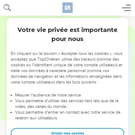
30
Lorsque le sacrificateur Phinéas, les princes de la
communauté et les chefs des milliers d’Israël qui étaient
avec lui eurent entendu les paroles que prononcèrent les
Segond 1978 (Colombe)
Rubénites, les Gadites et les Manassites, ils se tinrent pour
Votre vie privée est importante
Josué
22
satisfaits.
pour nous
31
Et Phinéas, fils du sacrificateur Éléazar, dit aux Rubénites,
aux Gadites et aux Manassites : Nous savons aujourd’hui que
En cliquant sur le bouton « Accepter tous les cookies », vous
l’Éternel est au milieu de nous, puisque vous n’avez pas
acceptez que TopChrétien utilise des traceurs (comme des
commis cette infidélité contre l’Éternel ; vous avez ainsi
cookies ou l'identifiant unique de votre compte utilisateur) et
traite vos données à caractère personnel (comme vos
délivré les Israélites de la main de l’Éternel.
données de navigation et les informations renseignées dans
32
Phinéas, fils du sacrificateur Éléazar, et les princes
votre compte utilisateur) dans les buts suivants :
revinrent de chez les Rubénites et les Gadites, du pays de
Galaad dans le pays de Canaan auprès des Israélites,
Mesurer l'audience de notre service
Vous permettre d'utiliser des services tiers tels que de la
auxquels ils firent rapport.
vidéo, des cartes du monde…
33
Les Israélites se tinrent pour satisfaits de ce rapport ; les
Vous permettre d'entrer en contact avec notre service de
relation aux utilisateurs.
Israélites bénirent Dieu et ne parlèrent plus de monter en
ordre de bataille pour ravager le pays qu’habitaient les
Rubénites et les Gadites.
Choisir mes cookies