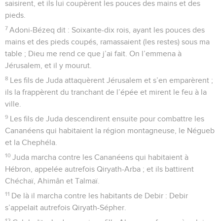
saisirent, et ils lui coupèrent les pouces des mains et des
pieds.
7
Adoni-Bézeq dit : Soixante-dix rois, ayant les pouces des
mains et des pieds coupés, ramassaient (les restes) sous ma
table ; Dieu me rend ce que j’ai fait. On l’emmena à
Jérusalem, et il y mourut.
8
Les fils de Juda attaquèrent Jérusalem et s’en emparèrent ;
ils la frappèrent du tranchant de l’épée et mirent le feu à la
ville.
9
Les fils de Juda descendirent ensuite pour combattre les
Cananéens qui habitaient la région montagneuse, le Négueb
et la Chephéla.
10
Juda marcha contre les Cananéens qui habitaient à
Hébron, appelée autrefois Qiryath-Arba ; et ils battirent
Chéchaï, Ahimân et Talmaï.
11
De là il marcha contre les habitants de Debir : Debir
s’appelait autrefois Qiryath-Sépher.
12