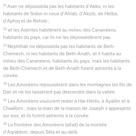
31
Aser ne déposséda pas les habitants d’Akko, ni les
habitants de Sidon ni ceux d’Ahlab, d’Akzib, de Helba,
d’Aphiq et de Rehob ;
32
et les Asérites habitèrent au milieu des Cananéens,
habitants du pays, car ils ne les dépossédèrent pas.
33
Nephthali ne déposséda pas les habitants de Beth-
Chémech, ni les habitants de Beth-Anath, et il habita au
milieu des Cananéens, habitants du pays, mais les habitants
de Beth-Chémech et de Beth-Anath furent astreints à la
corvée.
34
Les Amoréens repoussèrent dans les montagnes les fils de
Dan et ne les laissèrent pas descendre dans la vallée.
35
Les Amoréens voulurent rester à Har-Hérès, à Ayalôn et à
Chaalbim ; mais la main de la maison de Joseph s’appesantit
sur eux, et ils furent astreints à la corvée.
36
La frontière des Amoréens (allait) de la montée
d’Aqrabbim, depuis Séla et au-delà.