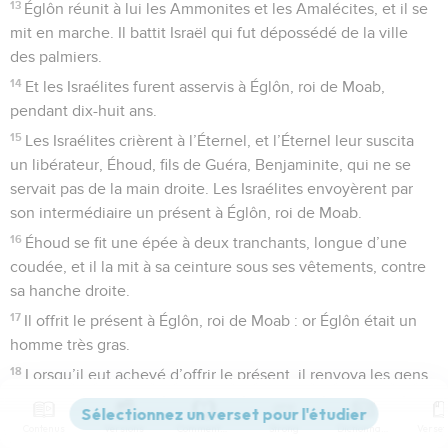
13
Églôn réunit à lui les Ammonites et les Amalécites, et il se
mit en marche. Il battit Israël qui fut dépossédé de la ville
des palmiers.
14
Et les Israélites furent asservis à Églôn, roi de Moab,
pendant dix-huit ans.
15
Les Israélites crièrent à l’Éternel, et l’Éternel leur suscita
un libérateur, Éhoud, fils de Guéra, Benjaminite, qui ne se
servait pas de la main droite. Les Israélites envoyèrent par
son intermédiaire un présent à Églôn, roi de Moab.
16
Éhoud se fit une épée à deux tranchants, longue d’une
coudée, et il la mit à sa ceinture sous ses vêtements, contre
sa hanche droite.
17
Il offrit le présent à Églôn, roi de Moab : or Églôn était un
homme très gras.
18
Lorsqu’il eut achevé d’offrir le présent, il renvoya les gens
qui l’avaient apporté.
19
Il revint lui-même des carrières près de Guilgal, et il dit : O
Contenus
Versions
Commentaires
Strong
Dictionnaire