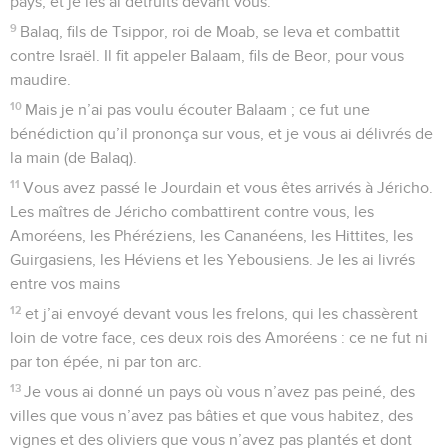
pays, et je les ai détruits devant vous.
9
Balaq, fils de Tsippor, roi de Moab, se leva et combattit
contre Israël. Il fit appeler Balaam, fils de Beor, pour vous
maudire.
10
Mais je n’ai pas voulu écouter Balaam ; ce fut une
bénédiction qu’il prononça sur vous, et je vous ai délivrés de
la main (de Balaq).
11
Vous avez passé le Jourdain et vous êtes arrivés à Jéricho.
Les maîtres de Jéricho combattirent contre vous, les
Amoréens, les Phéréziens, les Cananéens, les Hittites, les
Guirgasiens, les Héviens et les Yebousiens. Je les ai livrés
entre vos mains
12
et j’ai envoyé devant vous les frelons, qui les chassèrent
loin de votre face, ces deux rois des Amoréens : ce ne fut ni
par ton épée, ni par ton arc.
13
Je vous ai donné un pays où vous n’avez pas peiné, des
villes que vous n’avez pas bâties et que vous habitez, des
vignes et des oliviers que vous n’avez pas plantés et dont