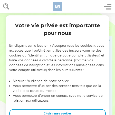
sacrifices complets, des offrandes de produits du sol et
d’autres sacrifices. Nous ne voulons rien offrir ailleurs que
sur l’autel du SEIGNEUR notre Dieu situé devant sa tente. »
Parole de Vie
30
Le prêtre Pinhas, les responsables du peuple et les chefs
Votre vie privée est importante
Josué
22
des clans israélites acceptent les explications des gens de
pour nous
Ruben, de Gad et de Manassé.
31
Pinhas, fils du prêtre Élazar, leur dit : « Maintenant, nous le
En cliquant sur le bouton « Accepter tous les cookies », vous
savons, le SEIGNEUR est avec nous. Vous n’avez pas
acceptez que TopChrétien utilise des traceurs (comme des
commis de faute grave contre lui. Ainsi, vous évitez aux
cookies ou l'identifiant unique de votre compte utilisateur) et
traite vos données à caractère personnel (comme vos
Israélites d’être punis par le SEIGNEUR. »
données de navigation et les informations renseignées dans
32
Ensuite, Pinhas, fils du prêtre Élazar, et les responsables
votre compte utilisateur) dans les buts suivants :
du peuple laissent les gens de Ruben et de Gad. Ils quittent
le pays de Galaad pour revenir en Canaan et ils rendent
Mesurer l'audience de notre service
Vous permettre d'utiliser des services tiers tels que de la
compte aux autres Israélites de ce qui s’est passé.
vidéo, des cartes du monde…
33
Les Israélites sont satisfaits et ils remercient Dieu. Ils
Vous permettre d'entrer en contact avec notre service de
relation aux utilisateurs.
renoncent à attaquer les tribus de Ruben et de Gad et à
détruire leur pays.
Choisir mes cookies
34
Alors les gens de Ruben et de Gad disent : « Cet autel