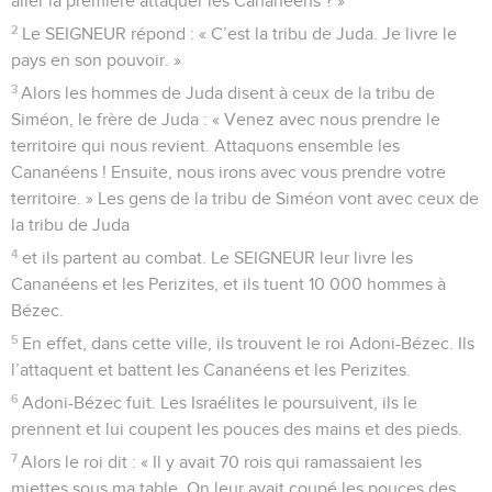
aller la première attaquer les Cananéens ? »
2
Le SEIGNEUR répond : « C’est la tribu de Juda. Je livre le
pays en son pouvoir. »
3
Alors les hommes de Juda disent à ceux de la tribu de
Siméon, le frère de Juda : « Venez avec nous prendre le
territoire qui nous revient. Attaquons ensemble les
Cananéens ! Ensuite, nous irons avec vous prendre votre
territoire. » Les gens de la tribu de Siméon vont avec ceux de
la tribu de Juda
4
et ils partent au combat. Le SEIGNEUR leur livre les
Cananéens et les Perizites, et ils tuent 10 000 hommes à
Bézec.
5
En effet, dans cette ville, ils trouvent le roi Adoni-Bézec. Ils
l’attaquent et battent les Cananéens et les Perizites.
6
Adoni-Bézec fuit. Les Israélites le poursuivent, ils le
prennent et lui coupent les pouces des mains et des pieds.
7
Alors le roi dit : « Il y avait 70 rois qui ramassaient les
miettes sous ma table. On leur avait coupé les pouces des