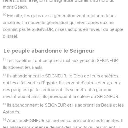
Hérès, dans la région montagneuse d’Éfraïm, au nord du
mont Gaach.
10
Ensuite, les gens de sa génération vont rejoindre leurs
ancêtres. La nouvelle génération qui vient après eux ne
connaît pas le SEIGNEUR, ni ses actions en faveur du peuple
d’Israël.
Le peuple abandonne le Seigneur
11
Les Israélites font ce qui est mal aux yeux du SEIGNEUR.
Ils adorent les Baals.
12
Ils abandonnent le SEIGNEUR, le Dieu de leurs ancêtres,
qui les a fait sortir d’Égypte. Ils servent d’autres dieux, ceux
des peuples qui les entourent. Ils se mettent à genoux
devant eux et ainsi, ils provoquent la colère du SEIGNEUR.
13
Ils abandonnent le SEIGNEUR et ils adorent les Baals et les
Astartés.
14
Alors le SEIGNEUR se met en colère contre les Israélites. Il
les laisse sans défense devant des bandits qui les volent. Il