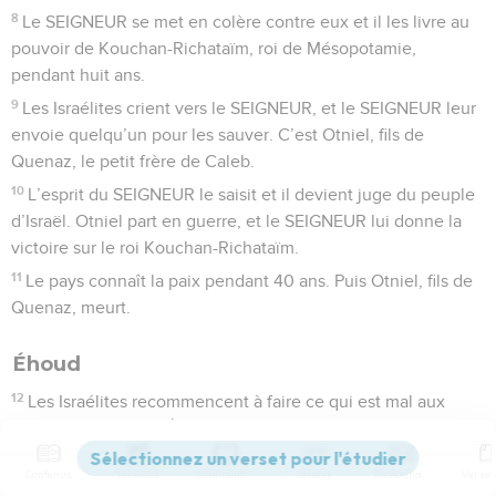
8
Le SEIGNEUR se met en colère contre eux et il les livre au
pouvoir de Kouchan-Richataïm, roi de Mésopotamie,
pendant huit ans.
9
Les Israélites crient vers le SEIGNEUR, et le SEIGNEUR leur
envoie quelqu’un pour les sauver. C’est Otniel, fils de
Quenaz, le petit frère de Caleb.
10
L’esprit du SEIGNEUR le saisit et il devient juge du peuple
d’Israël. Otniel part en guerre, et le SEIGNEUR lui donne la
victoire sur le roi Kouchan-Richataïm.
11
Le pays connaît la paix pendant 40 ans. Puis Otniel, fils de
Quenaz, meurt.
Éhoud
12
Les Israélites recommencent à faire ce qui est mal aux
yeux du SEIGNEUR. À cause de cela, le SEIGNEUR
encourage Églon, roi de Moab, à agir contre Israël.
Contenus
Versions
Commentaires
Strong
Dictionnaire
13
Églon met de son côté les Ammonites et les Amalécites,