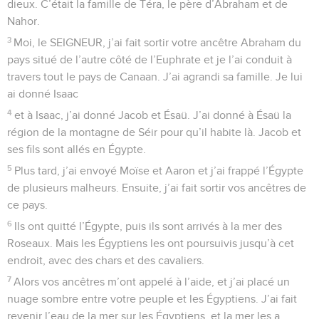
dieux. C’était la famille de Téra, le père d’Abraham et de
Nahor.
3
Moi, le SEIGNEUR, j’ai fait sortir votre ancêtre Abraham du
pays situé de l’autre côté de l’Euphrate et je l’ai conduit à
travers tout le pays de Canaan. J’ai agrandi sa famille. Je lui
ai donné Isaac
4
et à Isaac, j’ai donné Jacob et Ésaü. J’ai donné à Ésaü la
région de la montagne de Séir pour qu’il habite là. Jacob et
ses fils sont allés en Égypte.
5
Plus tard, j’ai envoyé Moïse et Aaron et j’ai frappé l’Égypte
de plusieurs malheurs. Ensuite, j’ai fait sortir vos ancêtres de
ce pays.
6
Ils ont quitté l’Égypte, puis ils sont arrivés à la mer des
Roseaux. Mais les Égyptiens les ont poursuivis jusqu’à cet
endroit, avec des chars et des cavaliers.
7
Alors vos ancêtres m’ont appelé à l’aide, et j’ai placé un
nuage sombre entre votre peuple et les Égyptiens. J’ai fait
revenir l’eau de la mer sur les Égyptiens, et la mer les a