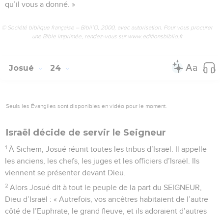
qu’il vous a donné. »
© Société biblique française – Bibli’O, 2000, avec autorisation. Pour vous procurer
une Bible imprimée, rendez-vous sur www.editionsbiblio.fr
Josué
24
Seuls les Évangiles sont disponibles en vidéo pour le moment.
Israël décide de servir le Seigneur
1
À Sichem, Josué réunit toutes les tribus d’Israël. Il appelle
les anciens, les chefs, les juges et les officiers d’Israël. Ils
viennent se présenter devant Dieu.
2
Alors Josué dit à tout le peuple de la part du SEIGNEUR,
Dieu d’Israël : « Autrefois, vos ancêtres habitaient de l’autre
côté de l’Euphrate, le grand fleuve, et ils adoraient d’autres