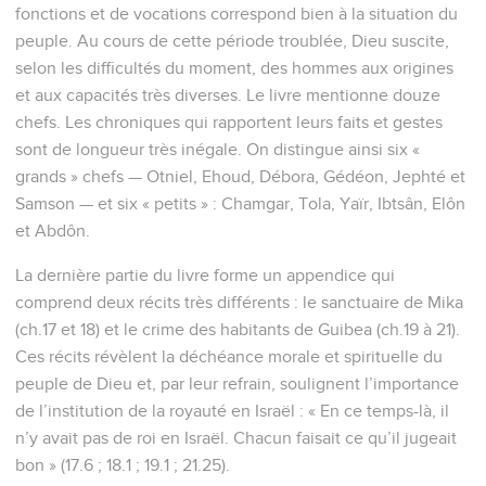
fonctions et de vocations correspond bien à la situation du
peuple. Au cours de cette période troublée, Dieu suscite,
selon les difficultés du moment, des hommes aux origines
et aux capacités très diverses. Le livre mentionne douze
chefs. Les chroniques qui rapportent leurs faits et gestes
sont de longueur très inégale. On distingue ainsi six «
grands » chefs — Otniel, Ehoud, Débora, Gédéon, Jephté et
Samson — et six « petits » : Chamgar, Tola, Yaïr, Ibtsân, Elôn
et Abdôn.
La dernière partie du livre forme un appendice qui
comprend deux récits très différents : le sanctuaire de Mika
(ch.17 et 18) et le crime des habitants de Guibea (ch.19 à 21).
Ces récits révèlent la déchéance morale et spirituelle du
peuple de Dieu et, par leur refrain, soulignent l’importance
de l’institution de la royauté en Israël : « En ce temps-là, il
n’y avait pas de roi en Israël. Chacun faisait ce qu’il jugeait
bon » (17.6 ; 18.1 ; 19.1 ; 21.25).