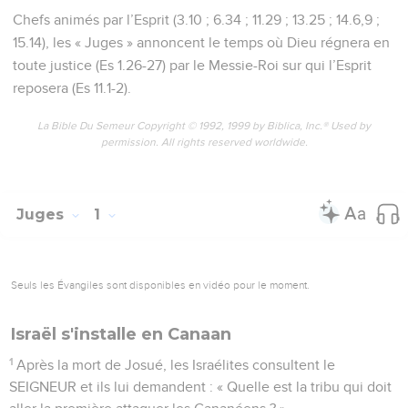
Chefs animés par l’Esprit (3.10 ; 6.34 ; 11.29 ; 13.25 ; 14.6,9 ;
15.14), les « Juges » annoncent le temps où Dieu régnera en
toute justice (Es 1.26-27) par le Messie-Roi sur qui l’Esprit
reposera (Es 11.1-2).
La Bible Du Semeur Copyright © 1992, 1999 by Biblica, Inc.® Used by
permission. All rights reserved worldwide.
Juges
1
Seuls les Évangiles sont disponibles en vidéo pour le moment.
Israël s'installe en Canaan
1
Après la mort de Josué, les Israélites consultent le
SEIGNEUR et ils lui demandent : « Quelle est la tribu qui doit