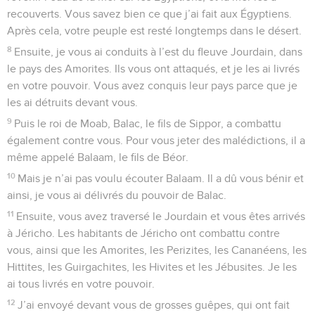
recouverts. Vous savez bien ce que j’ai fait aux Égyptiens.
Après cela, votre peuple est resté longtemps dans le désert.
8
Ensuite, je vous ai conduits à l’est du fleuve Jourdain, dans
le pays des Amorites. Ils vous ont attaqués, et je les ai livrés
en votre pouvoir. Vous avez conquis leur pays parce que je
les ai détruits devant vous.
9
Puis le roi de Moab, Balac, le fils de Sippor, a combattu
également contre vous. Pour vous jeter des malédictions, il a
même appelé Balaam, le fils de Béor.
10
Mais je n’ai pas voulu écouter Balaam. Il a dû vous bénir et
ainsi, je vous ai délivrés du pouvoir de Balac.
11
Ensuite, vous avez traversé le Jourdain et vous êtes arrivés
à Jéricho. Les habitants de Jéricho ont combattu contre
vous, ainsi que les Amorites, les Perizites, les Cananéens, les
Hittites, les Guirgachites, les Hivites et les Jébusites. Je les
ai tous livrés en votre pouvoir.
12
J’ai envoyé devant vous de grosses guêpes, qui ont fait