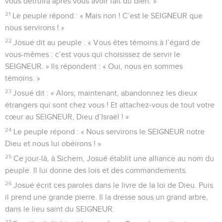
vous détruira après vous avoir fait du bien. »
21
Le peuple répond : « Mais non ! C’est le SEIGNEUR que
nous servirons ! »
22
Josué dit au peuple : « Vous êtes témoins à l’égard de
vous-mêmes : c’est vous qui choisissez de servir le
SEIGNEUR. » Ils répondent : « Oui, nous en sommes
témoins. »
23
Josué dit : « Alors, maintenant, abandonnez les dieux
étrangers qui sont chez vous ! Et attachez-vous de tout votre
cœur au SEIGNEUR, Dieu d’Israël ! »
24
Le peuple répond : « Nous servirons le SEIGNEUR notre
Dieu et nous lui obéirons ! »
25
Ce jour-là, à Sichem, Josué établit une alliance au nom du
peuple. Il lui donne des lois et des commandements.
26
Josué écrit ces paroles dans le livre de la loi de Dieu. Puis
il prend une grande pierre. Il la dresse sous un grand arbre,
dans le lieu saint du SEIGNEUR.
27