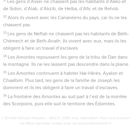
31
Les gens d’Asser ne chassent pas les habitants d’Akko et
de Sidon, d’Alab, d’Akzib, de Helba, d’Afic et de Rehob.
32
Alors ils vivent avec les Cananéens du pays, car ils ne les
chassent pas.
33
Les gens de Neftali ne chassent pas les habitants de Beth-
Chémech et de Beth-Anath. Ils vivent avec eux, mais ils les
obligent à faire un travail d’esclaves.
34
Les Amorites repoussent les gens de la tribu de Dan dans
la montagne. Ils ne les laissent pas descendre dans la plaine.
35
Les Amorites continuent à habiter Har-Hérès, Ayalon et
Chaalbim. Plus tard, les gens de la famille de Joseph les
dominent et ils les obligent à faire un travail d’esclaves.
36
La frontière des Amorites au sud part à l’est de la montée
des Scorpions, puis elle suit le territoire des Édomites.
© Société biblique française – Bibli’O, 2000, avec autorisation. Pour vous procurer
une Bible imprimée, rendez-vous sur www.editionsbiblio.fr