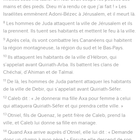
mains et des pieds. Dieu m’a rendu ce que j’ai fait ! » Les
Israélites emmènent Adoni-Bézec à Jérusalem, et il meurt là.
8
Les hommes de Juda attaquent la ville de Jérusalem et ils
la prennent. Ils tuent ses habitants et mettent le feu à la ville.
9
Après cela, ils vont combattre les Cananéens qui habitent
la région montagneuse, la région du sud et le Bas-Pays.
10
Ils attaquent les habitants de la ville d’Hébron, qui
s’appelait avant Quiriath-Arba. Ils battent les clans de
Chéchaï, d’Ahiman et de Talmaï.
11
De là, les hommes de Juda partent attaquer les habitants
de la ville de Debir, qui s’appelait avant Quiriath-Séfer.
12
Caleb dit : « Je donnerai ma fille Axa pour femme à celui
qui attaquera Quiriath-Séfer et qui prendra cette ville. »
13
Otniel, fils de Quenaz, le petit frère de Caleb, prend la
ville, et Caleb lui donne sa fille en mariage.
14
Quand Axa arrive auprès d’Otniel, elle lui dit : « Demande
donc un champ à mon père ! » Ensuite elle descend de son