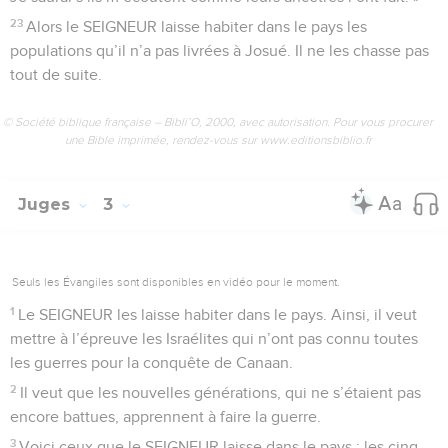
23
Alors le SEIGNEUR laisse habiter dans le pays les
populations qu’il n’a pas livrées à Josué. Il ne les chasse pas
tout de suite.
© Société biblique française – Bibli’O, 2000, avec autorisation. Pour vous procurer
une Bible imprimée, rendez-vous sur www.editionsbiblio.fr
Juges
3
Seuls les Évangiles sont disponibles en vidéo pour le moment.
1
Le SEIGNEUR les laisse habiter dans le pays. Ainsi, il veut
mettre à l’épreuve les Israélites qui n’ont pas connu toutes
les guerres pour la conquête de Canaan.
2
Il veut que les nouvelles générations, qui ne s’étaient pas
encore battues, apprennent à faire la guerre.
3
Voici ceux que le SEIGNEUR laisse dans le pays : les cinq