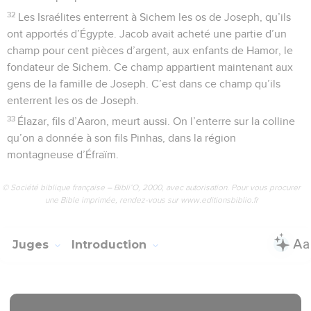
32
Les Israélites enterrent à Sichem les os de Joseph, qu’ils
ont apportés d’Égypte. Jacob avait acheté une partie d’un
champ pour cent pièces d’argent, aux enfants de Hamor, le
fondateur de Sichem. Ce champ appartient maintenant aux
gens de la famille de Joseph. C’est dans ce champ qu’ils
enterrent les os de Joseph.
33
Élazar, fils d’Aaron, meurt aussi. On l’enterre sur la colline
qu’on a donnée à son fils Pinhas, dans la région
montagneuse d’Éfraïm.
© Société biblique française – Bibli’O, 2000, avec autorisation. Pour vous procurer
une Bible imprimée, rendez-vous sur www.editionsbiblio.fr
Juges
Introduction