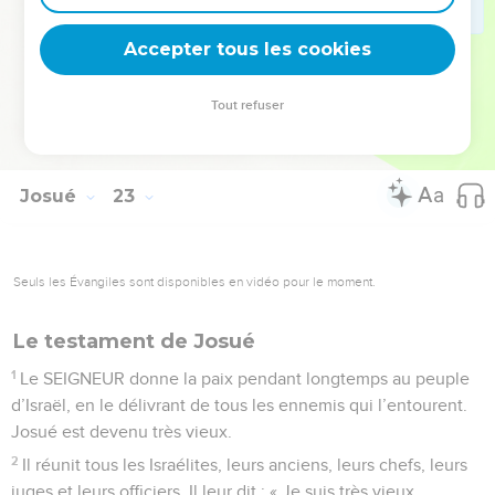
témoigne pour nous tous que le SEIGNEUR est Dieu. » Et ils
Accepter tous les cookies
donnent à cet autel le nom de « Témoin ».
© Société biblique française – Bibli’O, 2000, avec autorisation. Pour vous procurer
Tout refuser
une Bible imprimée, rendez-vous sur www.editionsbiblio.fr
Josué
23
Seuls les Évangiles sont disponibles en vidéo pour le moment.
Le testament de Josué
1
Le SEIGNEUR donne la paix pendant longtemps au peuple
d’Israël, en le délivrant de tous les ennemis qui l’entourent.
Josué est devenu très vieux.
2
Il réunit tous les Israélites, leurs anciens, leurs chefs, leurs
juges et leurs officiers. Il leur dit : « Je suis très vieux.