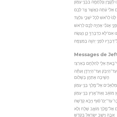
 לְקָצִ֑ין וְנִֽלָּחֲמָ֖ה בִּבְנֵ֥י עַמּֽוֹן׃
ם אֵלַי֙ עַ֔תָּה כַּאֲשֶׁ֖ר צַ֥ר לָכֶֽם׃
לָּ֙נוּ֙ לְרֹ֔אשׁ לְכֹ֖ל יֹשְׁבֵ֥י גִלְעָֽד׃
נָ֑י אָנֹכִ֕י אֶהְיֶ֥ה לָכֶ֖ם לְרֹֽאשׁ׃
ינוּ אִם־לֹ֥א כִדְבָרְךָ֖ כֵּ֥ן נַעֲשֶֽׂה׃
דְּבָרָ֛יו לִפְנֵ֥י יְהוָ֖ה בַּמִּצְפָּֽה׃
Messages de Jef
ֽי־בָ֥אתָ אֵלַ֖י לְהִלָּחֵ֥ם בְּאַרְצִֽי׃
ד־הַיַּבֹּ֖ק וְעַד־הַיַּרְדֵּ֑ן וְעַתָּ֕ה
הָשִׁ֥יבָה אֶתְהֶ֖ן בְּשָׁלֽוֹם׃
 מַלְאָכִ֔ים אֶל־מֶ֖לֶךְ בְּנֵ֥י עַמּֽוֹן׃
 מוֹאָ֔ב וְאֶת־אֶ֖רֶץ בְּנֵ֥י עַמּֽוֹן׃
ְבָּר֙ עַד־יַם־ס֔וּף וַיָּבֹ֖א קָדֵֽשָׁה׃
֨ם אֶל־מֶ֧לֶךְ מוֹאָ֛ב שָׁלַ֖ח וְלֹ֣א
אָבָ֑ה וַיֵּ֥שֶׁב יִשְׂרָאֵ֖ל בְּקָדֵֽשׁ׃