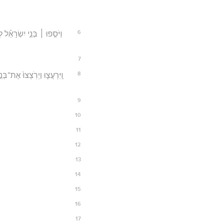
6
וַיֹּסִ֣פוּ ׀ בְּנֵ֣י יִשְׂרָאֵ
7
8
וַֽיִּרְעֲצ֤וּ וַיְרֹֽצְצוּ֙ אֶת־
9
10
11
12
13
14
15
16
17