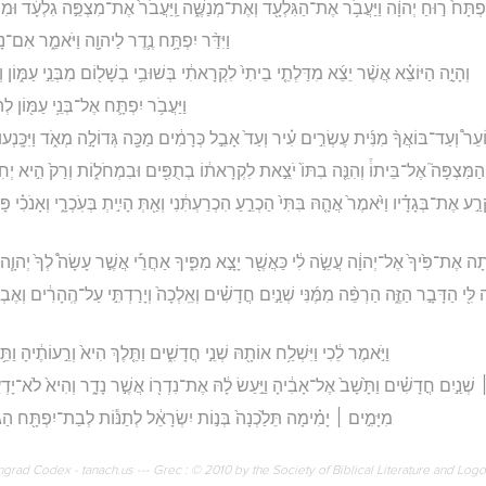
ִפְתָּח֙ ר֣וּחַ יְהוָ֔ה וַיַּעֲבֹ֥ר אֶת־הַגִּלְעָ֖ד וְאֶת־מְנַשֶּׁ֑ה וַֽיַּעֲבֹר֙ אֶת־מִצְפֵּ֣ה גִלְעָ֔ד וּמִמִּ
וַיִּדַּ֨ר יִפְתָּ֥ח נֶ֛דֶר לַיהוָ֖ה וַיֹּאמַ֑ר אִם־נָת֥ו
וְהָיָ֣ה הַיּוֹצֵ֗א אֲשֶׁ֨ר יֵצֵ֜א מִדַּלְתֵ֤י בֵיתִי֙ לִקְרָאתִ֔י בְּשׁוּבִ֥י בְשָׁל֖וֹם מִבְּנֵ֣י עַמּ֑וֹן וְ
וַיַּעֲבֹ֥ר יִפְתָּ֛ח אֶל־בְּנֵ֥י עַמּ֖וֹן לְהִ
ֹעֵר֩ וְעַד־בּוֹאֲךָ֨ מִנִּ֜ית עֶשְׂרִ֣ים עִ֗יר וְעַד֙ אָבֵ֣ל כְּרָמִ֔ים מַכָּ֖ה גְּדוֹלָ֣ה מְאֹ֑ד וַיִּכָּֽנְעוּ֙ בְּנ
ח הַמִּצְפָּה֮ אֶל־בֵּיתוֹ֒ וְהִנֵּ֤ה בִתּוֹ֙ יֹצֵ֣את לִקְרָאת֔וֹ בְתֻפִּ֖ים וּבִמְחֹל֑וֹת וְרַק֙ הִ֣יא יְחִידָ
קְרַ֣ע אֶת־בְּגָדָ֗יו וַיֹּ֙אמֶר֙ אֲהָ֤הּ בִּתִּי֙ הַכְרֵ֣עַ הִכְרַעְתִּ֔נִי וְאַ֖תְּ הָיִ֣יתְ בְּעֹֽכְרָ֑י וְאָנֹכִ֗י
תָה אֶת־פִּ֙יךָ֙ אֶל־יְהוָ֔ה עֲשֵׂ֣ה לִ֔י כַּאֲשֶׁ֖ר יָצָ֣א מִפִּ֑יךָ אַחֲרֵ֡י אֲשֶׁ֣ר עָשָׂה֩ לְךָ֙ יְהוָ֧ה נְ
לִּ֖י הַדָּבָ֣ר הַזֶּ֑ה הַרְפֵּ֨ה מִמֶּ֜נִּי שְׁנַ֣יִם חֳדָשִׁ֗ים וְאֵֽלְכָה֙ וְיָרַדְתִּ֣י עַל־הֶֽהָרִ֔ים וְא
וַיֹּ֣אמֶר לֵ֔כִי וַיִּשְׁלַ֥ח אוֹתָ֖הּ שְׁנֵ֣י חֳדָשִׁ֑ים וַתֵּ֤לֶךְ הִיא֙ וְרֵ֣עוֹתֶ֔יהָ ו
 ׀ שְׁנַ֣יִם חֳדָשִׁ֗ים וַתָּ֙שָׁב֙ אֶל־אָבִ֔יהָ וַיַּ֣עַשׂ לָ֔הּ אֶת־נִדְר֖וֹ אֲשֶׁ֣ר נָדָ֑ר וְהִיא֙ לֹא־יָדְע
מִיָּמִ֣ים ׀ יָמִ֗ימָה תֵּלַ֙כְנָה֙ בְּנ֣וֹת יִשְׂרָאֵ֔ל לְתַנּ֕וֹת לְבַת־יִפְתָּ֖ח הַגִּל
rad Codex - tanach.us --- Grec : © 2010 by the Society of Biblical Literature and Log