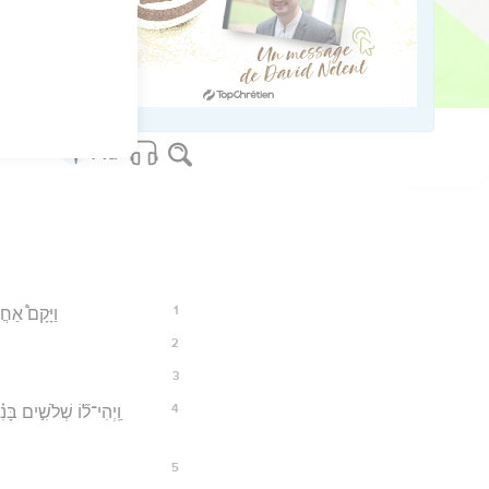
57
os Bible Software - sblgnt.com
1
וַיָּקָם֩ אַחֲ
2
3
4
וַֽיְהִי־ל֞וֹ שְׁלֹשִׁ֣ים בּ
5