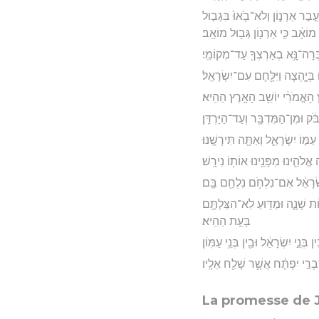
ֵ֣בֶר אַרְנ֑וֹן וְלֹא־בָ֙אוּ֙ בִּגְב֣וּל
מוֹאָ֔ב כִּ֥י אַרְנ֖וֹן גְּב֥וּל מוֹאָֽב׃
ְבְּרָה־נָּ֥א בְאַרְצְךָ֖ עַד־מְקוֹמִֽי׃
בְּיָ֑הְצָה וַיִּלָּ֖חֶם עִם־יִשְׂרָאֵֽל׃
רֶץ הָאֱמֹרִ֔י יוֹשֵׁ֖ב הָאָ֥רֶץ הַהִֽיא׃
ֹּ֔ק וּמִן־הַמִּדְבָּ֖ר וְעַד־הַיַּרְדֵּֽן׃
֣וֹ יִשְׂרָאֵ֑ל וְאַתָּ֖ה תִּירָשֶֽׁנּוּ׃
לֹהֵ֛ינוּ מִפָּנֵ֖ינוּ אוֹת֥וֹ נִירָֽשׁ׃
ְׂרָאֵ֔ל אִם־נִלְחֹ֥ם נִלְחַ֖ם בָּֽם׃
ֹת שָׁנָ֑ה וּמַדּ֥וּעַ לֹֽא־הִצַּלְתֶּ֖ם
בָּעֵ֥ת הַהִֽיא׃
ְנֵ֣י יִשְׂרָאֵ֔ל וּבֵ֖ין בְּנֵ֥י עַמּֽוֹן׃
בְרֵ֣י יִפְתָּ֔ח אֲשֶׁ֥ר שָׁלַ֖ח אֵלָֽיו׃
La promesse de 