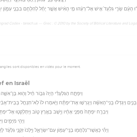
֨וּ הָעָ֜ם שָׂרֵ֤י גִלְעָד֙ אִ֣ישׁ אֶל־רֵעֵ֔הוּ מִ֣י הָאִ֔ישׁ אֲשֶׁ֣ר יָחֵ֔ל לְהִלָּחֵ֖ם בִּבְנֵ֣י עַמּ֑וֹן יִֽה
rad Codex - tanach.us --- Grec : © 2010 by the Society of Biblical Literature and Log
vangiles sont disponibles en vidéo pour le moment.
f en Israël
וְיִפְתָּ֣ח הַגִּלְעָדִ֗י הָיָה֙ גִּבּ֣וֹר חַ֔יִל וְה֖וּא בֶּן־אִשָּׁ֣ה 
בָּנִ֑ים וַיִּגְדְּל֨וּ בְֽנֵי־הָאִשָּׁ֜ה וַיְגָרְשׁ֣וּ אֶת־יִפְתָּ֗ח וַיֹּ֤אמְרוּ לוֹ֙ לֹֽא־תִנְחַ֣ל בְּבֵית־אָבִ֔
וַיִּבְרַ֤ח יִפְתָּח֙ מִפְּנֵ֣י אֶחָ֔יו וַיֵּ֖שֶׁב בְּאֶ֣רֶץ ט֑וֹב וַיִּֽתְלַקְּט֤וּ אֶל־יִפְתּ
וַיְהִ֖י מִיָּמִ֑ים וַ
וַיְהִ֕י כַּאֲשֶׁר־נִלְחֲמ֥וּ בְנֵֽי־עַמּ֖וֹן עִם־יִשְׂרָאֵ֑ל וַיֵּֽלְכוּ֙ זִקְנֵ֣י גִלְעָ