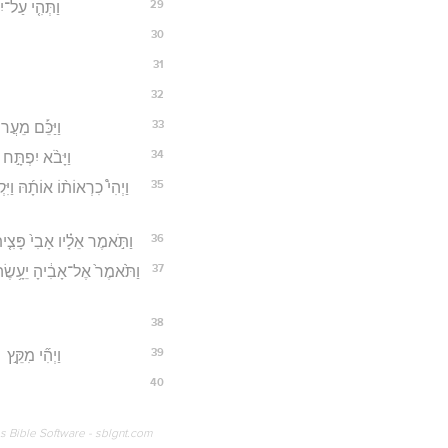
29
וַתְּהִ֤י עַל־י
30
31
32
33
וַיַּכֵּ֡ם מֵעֲרו
34
וַיָּבֹ֨א יִפְתָּ֣
35
וַיְהִי֩ כִרְאוֹת֨וֹ אוֹתָ֜הּ וַיִּ
36
וַתֹּ֣אמֶר אֵלָ֗יו אָבִי֙ פָּצִ֤י
37
וַתֹּ֙אמֶר֙ אֶל־אָבִ֔יהָ יֵעָ֥שֶׂה 
38
39
וַיְהִ֞י מִקֵּ֣ץ
40
os Bible Software - sblgnt.com