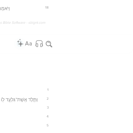
18
וַיֹּאמְר
os Bible Software - sblgnt.com
1
2
וַתֵּ֧לֶד אֵֽשֶׁת־גִּלְעָ֛ד ל֖וֹ 
3
4
5