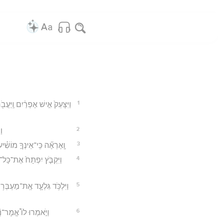
1
וַיִּצָּעֵק֙ אִ֣ישׁ אֶפְרַ֔יִם וַֽיַּע
2
וַ
3
וָֽאֶרְאֶ֞ה כִּֽי־אֵינְךָ֣ מוֹשִׁ֗יע
4
וַיִּקְבֹּ֤ץ יִפְתָּח֙ אֶת־כָּל־א
5
וַיִּלְכֹּ֥ד גִּלְעָ֛ד אֶֽת־מַעְבְּר֥
6
וַיֹּ֣אמְרוּ לוֹ֩ אֱמָר־נָ֨