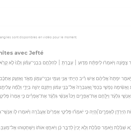
vangiles sont disponibles en vidéo pour le moment.
mites avec Jefté
ֲבֹ֖ר צָפ֑וֹנָה וַיֹּאמְר֨וּ לְיִפְתָּ֜ח מַדּ֣וּעַ ׀ עָבַ֣רְתָּ ׀ לְהִלָּחֵ֣ם בִּבְנֵי־עַמּ֗וֹן וְלָ֙נוּ֙ לֹ֤א קָרָ֙
יֹּ֤אמֶר יִפְתָּח֙ אֲלֵיהֶ֔ם אִ֣ישׁ רִ֗יב הָיִ֛יתִי אֲנִ֛י וְעַמִּ֥י וּבְנֵֽי־עַמּ֖וֹן מְאֹ֑ד וָאֶזְעַ֣ק אֶתְכֶ֔
 וָאָשִׂ֨ימָה נַפְשִׁ֤י בְכַפִּי֙ וָֽאֶעְבְּרָה֙ אֶל־בְּנֵ֣י עַמּ֔וֹן וַיִּתְּנֵ֥ם יְהוָ֖ה בְּיָדִ֑י וְלָמָ֞ה עֲלִיתֶ֥ם
ַנְשֵׁ֣י גִלְעָ֔ד וַיִּלָּ֖חֶם אֶת־אֶפְרָ֑יִם וַיַּכּוּ֩ אַנְשֵׁ֨י גִלְעָ֜ד אֶת־אֶפְרַ֗יִם כִּ֤י אָמְרוּ֙ פְּלִיטֵ֤
וֹת הַיַּרְדֵּ֖ן לְאֶפְרָ֑יִם וְֽ֠הָיָה כִּ֣י יֹאמְר֞וּ פְּלִיטֵ֤י אֶפְרַ֙יִם֙ אֶעֱבֹ֔רָה וַיֹּ֨אמְרוּ ל֧וֹ אַנְשֵֽׁי־
א שִׁבֹּ֜לֶת וַיֹּ֣אמֶר סִבֹּ֗לֶת וְלֹ֤א יָכִין֙ לְדַבֵּ֣ר כֵּ֔ן וַיֹּאחֲז֣וּ אוֹת֔וֹ וַיִּשְׁחָט֖וּהוּ אֶל־מַעְבְּר֣