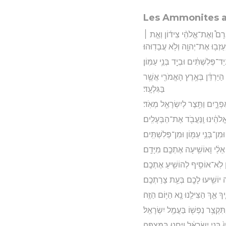
Les Ammonites at
אֲרָם֩ וְאֶת־אֱלֹהֵ֨י צִיד֜וֹן וְאֵ֣ת ׀
עַזְב֥וּ אֶת־יְהוָ֖ה וְלֹ֥א עֲבָדֽוּהוּ׃
יַד־פְּלִשְׁתִּ֔ים וּבְיַ֖ד בְּנֵ֥י עַמּֽוֹן׃
 הַיַּרְדֵּ֔ן בְּאֶ֥רֶץ הָאֱמֹרִ֖י אֲשֶׁ֥ר
בַּגִּלְעָֽד׃
ֶפְרָ֑יִם וַתֵּ֥צֶר לְיִשְׂרָאֵ֖ל מְאֹֽד׃
אֱלֹהֵ֔ינוּ וַֽנַּעֲבֹ֖ד אֶת־הַבְּעָלִֽים׃
מִן־בְּנֵ֥י עַמּ֖וֹן וּמִן־פְּלִשְׁתִּֽים׃
 אֵלַ֔י וָאוֹשִׁ֥יעָה אֶתְכֶ֖ם מִיָּדָֽם׃
ן לֹֽא־אוֹסִ֖יף לְהוֹשִׁ֥יעַ אֶתְכֶֽם׃
ה יוֹשִׁ֥יעוּ לָכֶ֖ם בְּעֵ֥ת צָרַתְכֶֽם׃
אַ֛ךְ הַצִּילֵ֥נוּ נָ֖א הַיּ֥וֹם הַזֶּֽה׃
תִּקְצַ֥ר נַפְשׁ֖וֹ בַּעֲמַ֥ל יִשְׂרָאֵֽל׃
פוּ֙ בְּנֵ֣י יִשְׂרָאֵ֔ל וַֽיַּחֲנ֖וּ בַּמִּצְפָּֽה׃