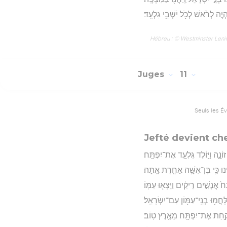
ְיֶ֣ה לְרֹ֔אשׁ לְכֹ֖ל יֹשְׁבֵ֥י גִלְעָֽד׃
Hébreu : © Westminster Lening
Juges
11
Seuls les É
Jefté devient che
זוֹנָ֑ה וַיּ֥וֹלֶד גִּלְעָ֖ד אֶת־יִפְתָּֽח׃
ינוּ כִּ֛י בֶּן־אִשָּׁ֥ה אַחֶ֖רֶת אָֽתָּה׃
ָח֙ אֲנָשִׁ֣ים רֵיקִ֔ים וַיֵּצְא֖וּ עִמּֽוֹ׃
יִּלָּחֲמ֥וּ בְנֵֽי־עַמּ֖וֹן עִם־יִשְׂרָאֵֽל׃
֔ד לָקַ֥חַת אֶת־יִפְתָּ֖ח מֵאֶ֥רֶץ טֽוֹב׃