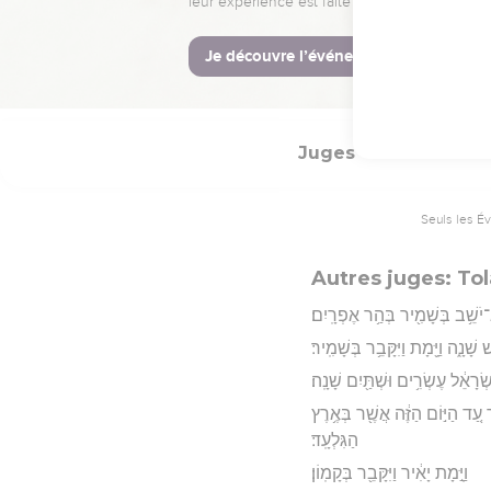
֔ם קִֽלֲלַ֖ת יוֹתָ֥ם בֶּן־יְרֻבָּֽעַל׃
Hébreu : © Westminster Lening
Juges
10
Seuls les É
Autres juges: Tol
־יֹשֵׁ֥ב בְּשָׁמִ֖יר בְּהַ֥ר אֶפְרָֽיִם׃
שָׁנָ֑ה וַיָּ֖מָת וַיִּקָּבֵ֥ר בְּשָׁמִֽיר׃
שְׂרָאֵ֔ל עֶשְׂרִ֥ים וּשְׁתַּ֖יִם שָׁנָֽה׃
 עַ֚ד הַיּ֣וֹם הַזֶּ֔ה אֲשֶׁ֖ר בְּאֶ֥רֶץ
הַגִּלְעָֽד׃
וַיָּ֣מָת יָאִ֔יר וַיִּקָּבֵ֖ר בְּקָמֽוֹן׃