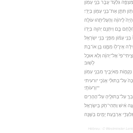
צְפֵּ֣ה גִלְעָ֔ד עָבַ֖ר בְּנֵ֥י עַמּֽוֹן׃
ֹן תִּתֵּ֛ן אֶת־בְּנֵ֥י עַמּ֖וֹן בְּיָדִֽי׃
הָיָה֙ לַֽיהוָ֔ה וְהַעֲלִיתִ֖הוּ עוֹלָֽה׃
לָּ֣חֶם בָּ֑ם וַיִתְּנֵ֥ם יְהוָ֖ה בְּיָדֽוֹ׃
ֵ֣י עַמּ֔וֹן מִפְּנֵ֖י בְּנֵ֥י יִשְׂרָאֵֽל׃
֔ה אֵֽין־ל֥וֹ מִמֶּ֛נּוּ בֵּ֖ן אוֹ־בַֽת׃
 פָּצִ֤יתִי־פִי֙ אֶל־יְהוָ֔ה וְלֹ֥א אוּכַ֖ל
לָשֽׁוּב׃
קָמ֛וֹת מֵאֹיְבֶ֖יךָ מִבְּנֵ֥י עַמּֽוֹן׃
ֶבְכֶּה֙ עַל־בְּתוּלַ֔י אָנֹכִ֖י *ורעיתי
**וְרֵעוֹתָֽי׃
ַתֵּ֥בְךְּ עַל־בְּתוּלֶ֖יהָ עַל־הֶהָרִֽים׃
ָ֣ה אִ֔ישׁ וַתְּהִי־חֹ֖ק בְּיִשְׂרָאֵֽל׃
ְעָדִ֑י אַרְבַּ֥עַת יָמִ֖ים בַּשָּׁנָֽה׃
Hébreu : © Westminster Lening