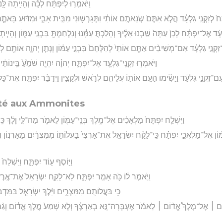
וַיֹּאמְר֣וּ לְיִפְתָּ֔ח לְכָ֕ה וְהָיִ֥יתָה לָּ֖נוּ
ָח֙ לְזִקְנֵ֣י גִלְעָ֔ד הֲלֹ֤א אַתֶּם֙ שְׂנֵאתֶ֣ם אוֹתִ֔י וַתְּגָרְשׁ֖וּנִי מִבֵּ֣ית אָבִ֑י וּמַדּ֜וּעַ בָּאתֶ֤
ְעָ֜ד אֶל־יִפְתָּ֗ח לָכֵן֙ עַתָּה֙ שַׁ֣בְנוּ אֵלֶ֔יךָ וְהָלַכְתָּ֣ עִמָּ֔נוּ וְנִלְחַמְתָּ֖ בִּבְנֵ֣י עַמּ֑וֹן וְהָיִ֤יתָ 
זִקְנֵ֣י גִלְעָ֗ד אִם־מְשִׁיבִ֨ים אַתֶּ֤ם אוֹתִי֙ לְהִלָּחֵם֙ בִּבְנֵ֣י עַמּ֔וֹן וְנָתַ֧ן יְהוָ֛ה אוֹתָ֖ם לְפָ
וַיֹּאמְר֥וּ זִקְנֵֽי־גִלְעָ֖ד אֶל־יִפְתָּ֑ח יְהוָ֗ה יִהְיֶ֤ה שֹׁמֵ֙עַ֙ בֵּֽינוֹתֵ֔
֙ עִם־זִקְנֵ֣י גִלְעָ֔ד וַיָּשִׂ֨ימוּ הָעָ֥ם אוֹת֛וֹ עֲלֵיהֶ֖ם לְרֹ֣אשׁ וּלְקָצִ֑ין וַיְדַבֵּ֨ר יִפְתָּ֧ח אֶת־כָּל־
té aux Ammonites
וַיִּשְׁלַ֤ח יִפְתָּח֙ מַלְאָכִ֔ים אֶל־מֶ֥לֶךְ בְּנֵֽי־עַמּ֖וֹן לֵאמֹ֑ר מַה־לִּ֣י וָלָ֔ךְ כִּ
ּ֜וֹן אֶל־מַלְאֲכֵ֣י יִפְתָּ֗ח כִּֽי־לָקַ֨ח יִשְׂרָאֵ֤ל אֶת־אַרְצִי֙ בַּעֲלוֹת֣וֹ מִמִּצְרַ֔יִם מֵאַרְנ֥וֹן וְעַ
וַיּ֥וֹסֶף ע֖וֹד יִפְתָּ֑ח וַיִּשְׁלַח֙
וַיֹּ֣אמֶר ל֔וֹ כֹּ֖ה אָמַ֣ר יִפְתָּ֑ח לֹֽא־לָקַ֤ח יִשְׂרָאֵל֙ אֶת־אֶ֣רֶץ
כִּ֖י בַּעֲלוֹתָ֣ם מִמִּצְרָ֑יִם וַיֵּ֨לֶךְ יִשְׂרָאֵ֤ל בַּמִּד
ָכִ֣ים ׀ אֶל־מֶלֶךְ֩ אֱד֨וֹם ׀ לֵאמֹ֜ר אֶעְבְּרָה־נָּ֣א בְאַרְצֶ֗ךָ וְלֹ֤א שָׁמַע֙ מֶ֣לֶךְ אֱד֔וֹם וְגַ