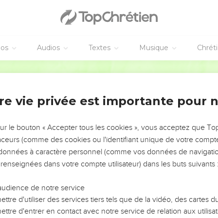
וַֽיִּשְׁמְע֔וּ כָּֽל־בַּעֲלֵ֖י מִֽגְדַּל־שְׁכֶ֑ם וַי
וַיֻּגַּ֖ד לַאֲבִימֶ֑לֶךְ כִּ֣י הִֽת
ר־צַלְמ֗וֹן הוּא֮ וְכָל־הָעָ֣ם אֲשֶׁר־אִתּוֹ֒ וַיִּקַּח֩ אֲבִימֶ֨לֶךְ אֶת־הַקַּרְדֻּמּ֜וֹת בְּיָד֗וֹ וַיִּכְרֹת֙ שׂ
éos
Audios
Textes
Musique
Chrét
עַל־שִׁכְמ֑וֹ וַיֹּ֜אמֶר אֶל־הָעָ֣ם אֲשֶׁר־עִמּ֗וֹ מָ֤ה רְאִיתֶם֙ 
שׁ שׂוֹכֹ֗ה וַיֵּ֨לְכ֜וּ אַחֲרֵ֤י אֲבִימֶ֙לֶךְ֙ וַיָּשִׂ֣ימוּ עַֽל־הַצְּרִ֔יחַ וַיַּצִּ֧יתוּ עֲלֵיהֶ֛ם אֶֽת־הַצְּרִ֖יח
Hébreu / Grec - Texte original
מִֽגְ
re vie privée est importante pour 
וַיֵּ֥לֶךְ אֲבִימֶ֖לֶךְ אֶל
sur le bouton « Accepter tous les cookies », vous acceptez que T
 הָיָ֣ה בְתוֹךְ־הָעִיר֒ וַיָּנֻ֨סוּ שָׁ֜מָּה כָּל־הָאֲנָשִׁ֣ים וְהַנָּשִׁ֗ים וְכֹל֙ בַּעֲלֵ֣י הָעִ֔יר וַֽיִּסְגְּר֖וּ בּ
traceurs (comme des cookies ou l'identifiant unique de votre compte 
וַיָּבֹ֤א אֲבִימֶ֙לֶךְ֙ עַד־הַמִּגְדָּ֔ל וַיִּלָּ֖חֶם בּ֑וֹ וַיִּגַּ֛שׁ עַ
s données à caractère personnel (comme vos données de navigatio
 renseignées dans votre compte utilisateur) dans les buts suivants 
וַתַּשְׁלֵ֞ךְ אִשָּׁ֥ה אַחַ֛ת פֶּ֥לַח רֶ֖כֶב עַל־רֹ֣אשׁ אֲבִ
אֶל־הַנַּ֣עַר ׀ נֹשֵׂ֣א כֵלָ֗יו וַיֹּ֤אמֶר לוֹ֙ שְׁלֹ֤ף חַרְבְּךָ֙ וּמ֣וֹתְתֵ֔נִי פֶּן־יֹ֥אמְרוּ לִ֖י אִשָּׁ֣ה הֲרָגָ
audience de notre service
וַיִּרְא֥וּ אִֽישׁ־יִשְׂרָאֵ֖ל כִּ֣י מֵ֣ת 
ttre d'utiliser des services tiers tels que de la vidéo, des cartes
וַיָּ֣שֶׁב אֱלֹהִ֔ים אֵ֖ת רָעַ֣ת אֲבִימֶ֑לֶךְ אֲשֶׁ֤ר עָשָׂה֙ לְאָ
ttre d'entrer en contact avec notre service de relation aux utilisat