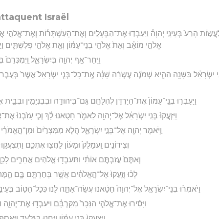
taquent Israël
֗ל לַעֲשׂ֣וֹת הָרַע֮ בְּעֵינֵ֣י יְהוָה֒ וַיַּעַבְד֣וּ אֶת־הַבְּעָלִ֣ים וְאֶת־הָעַשְׁתָּר֡וֹת וְאֶת־אֱלֹהֵ֣י 
אֱלֹהֵ֣י מוֹאָ֗ב וְאֵת֙ אֱלֹהֵ֣י בְנֵי־עַמּ֔וֹן וְאֵ֖ת אֱלֹהֵ֣י פְלִשְׁתִּ֑ים וַיַּ
וַיִּֽחַר־אַ֥ף יְהוָ֖ה בְּיִשְׂרָאֵ֑ל וַֽיִּמְכְּרֵם֙ בְּ
בְּנֵ֣י יִשְׂרָאֵ֔ל בַּשָּׁנָ֖ה הַהִ֑יא שְׁמֹנֶ֨ה עֶשְׂרֵ֜ה שָׁנָ֗ה אֶֽת־כָּל־בְּנֵ֤י יִשְׂרָאֵל֙ אֲשֶׁר֙ בְּעֵ֣בֶר
וַיַּעַבְר֤וּ בְנֵֽי־עַמּוֹן֙ אֶת־הַיַּרְדֵּ֔ן לְהִלָּחֵ֛ם גַּם־בִּיהוּדָ֥ה וּבְבִנְיָמִ֖ין וּבְבֵ֣ית א
וַֽיִּזְעֲקוּ֙ בְּנֵ֣י יִשְׂרָאֵ֔ל אֶל־יְהוָ֖ה לֵאמֹ֑ר חָטָ֣אנוּ לָ֔ךְ וְכִ֤י עָזַ֙בְנוּ֙ אֶת־
וַ֥יֹּאמֶר יְהוָ֖ה אֶל־בְּנֵ֣י יִשְׂרָאֵ֑ל הֲלֹ֤א מִמִּצְרַ֙יִם֙ וּמִן־הָ֣אֱמֹרִ֔י וּ
וְצִידוֹנִ֤ים וַֽעֲמָלֵק֙ וּמָע֔וֹן לָחֲצ֖וּ אֶתְכֶ֑ם וַתִּצְעֲק֣וּ
וְאַתֶּם֙ עֲזַבְתֶּ֣ם אוֹתִ֔י וַתַּעַבְד֖וּ אֱלֹהִ֣ים אֲחֵרִ֑ים לָכֵ֥
לְכ֗וּ וְזַֽעֲקוּ֙ אֶל־הָ֣אֱלֹהִ֔ים אֲשֶׁ֥ר בְּחַרְתֶּ֖ם בָּ֑ם הֵ֛מָּ
וַיֹּאמְר֨וּ בְנֵי־יִשְׂרָאֵ֤ל אֶל־יְהוָה֙ חָטָ֔אנוּ עֲשֵׂה־אַתָּ֣ה לָ֔נוּ כְּכָל־הַטּ֖וֹב בְּעֵינֶ֑יךָ 
וַיָּסִ֜ירוּ אֶת־אֱלֹהֵ֤י הַנֵּכָר֙ מִקִּרְבָּ֔ם וַיַּעַבְד֖וּ אֶת־יְהוָ֑ה וַ
וַיִּצָּֽעֲקוּ֙ בְּנֵ֣י עַמּ֔וֹן וַֽיַּחֲנ֖וּ בַּגִּלְעָ֑ד וַיֵּאָֽסְ