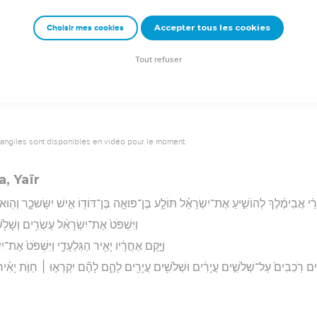
וְאֵ֗ת כָּל־רָעַת֙ אַנְשֵׁ֣י שְׁכֶ֔ם הֵשִׁ֥יב אֱלֹהִ֖ים בְּרֹאשָׁ֑ם וַתָּבֹ֣א אֲלֵיהֶ
Accepter tous les cookies
Choisir mes cookies
rad Codex - tanach.us --- Grec : © 2010 by the Society of Biblical Literature and Log
Tout refuser
vangiles sont disponibles en vidéo pour le moment.
a, Yaïr
רֵ֨י אֲבִימֶ֜לֶךְ לְהוֹשִׁ֣יעַ אֶת־יִשְׂרָאֵ֗ל תּוֹלָ֧ע בֶּן־פּוּאָ֛ה בֶּן־דּוֹד֖וֹ אִ֣ישׁ יִשָּׂשכָ֑ר וְהֽוּא
וַיִּשְׁפֹּט֙ אֶת־יִשְׂרָאֵ֔ל עֶשְׂרִ֥ים וְשָׁלֹ֖שׁ 
וַיָּ֣קָם אַחֲרָ֔יו יָאִ֖יר הַגִּלְעָדִ֑י וַיִּשְׁפֹּט֙ אֶת־יִ
ָנִ֗ים רֹֽכְבִים֙ עַל־שְׁלֹשִׁ֣ים עֲיָרִ֔ים וּשְׁלֹשִׁ֥ים עֲיָרִ֖ים לָהֶ֑ם לָהֶ֞ם יִקְרְא֣וּ ׀ חַוֺּ֣ת יָאִ֗יר