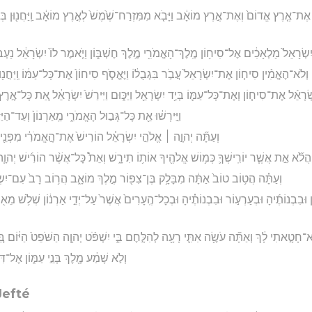
ָ֜סָב אֶת־אֶ֤רֶץ אֱדוֹם֙ וְאֶת־אֶ֣רֶץ מוֹאָ֔ב וַיָּבֹ֤א מִמִּזְרַח־שֶׁ֙מֶשׁ֙ לְאֶ֣רֶץ מוֹאָ֔ב וַֽיַּחֲנ֖וּן בְּע
ח יִשְׂרָאֵל֙ מַלְאָכִ֔ים אֶל־סִיח֥וֹן מֶֽלֶךְ־הָאֱמֹרִ֖י מֶ֣לֶךְ חֶשְׁבּ֑וֹן וַיֹּ֤אמֶר לוֹ֙ יִשְׂרָאֵ֔ל נַע
וְלֹא־הֶאֱמִ֨ין סִיח֤וֹן אֶת־יִשְׂרָאֵל֙ עֲבֹ֣ר בִּגְבֻל֔וֹ וַיֶּאֱסֹ֤ף סִיחוֹן֙ אֶת־כָּל־עַמּ֔וֹ וַֽיַּחֲנ֖וּ 
־יִשְׂרָאֵ֜ל אֶת־סִיח֧וֹן וְאֶת־כָּל־עַמּ֛וֹ בְּיַ֥ד יִשְׂרָאֵ֖ל וַיַּכּ֑וּם וַיִּירַשׁ֙ יִשְׂרָאֵ֔ל אֵ֚ת כָּל־אֶ֣
וַיִּ֣ירְשׁ֔וּ אֵ֖ת כָּל־גְּב֣וּל הָאֱמֹרִ֑י מֵֽאַרְנוֹן֙ וְעַד־הַיַּב
וְעַתָּ֞ה יְהוָ֣ה ׀ אֱלֹהֵ֣י יִשְׂרָאֵ֗ל הוֹרִישׁ֙ אֶת־הָ֣אֱמֹרִ֔י מִפְּנֵ֖י עַמּ
הֲלֹ֞א אֵ֣ת אֲשֶׁ֧ר יוֹרִֽישְׁךָ֛ כְּמ֥וֹשׁ אֱלֹהֶ֖יךָ אוֹת֥וֹ תִירָ֑שׁ וְאֵת֩ כָּל־אֲשֶׁ֨ר הוֹרִ֜ישׁ יְהוָ֧ה אֱ
וְעַתָּ֗ה הֲט֥וֹב טוֹב֙ אַתָּ֔ה מִבָּלָ֥ק בֶּן־צִפּ֖וֹר מֶ֣לֶךְ מוֹאָ֑ב הֲר֥וֹב רָב֙ עִם־יִש
ן וּבִבְנוֹתֶ֜יהָ וּבְעַרְע֣וֹר וּבִבְנוֹתֶ֗יהָ וּבְכָל־הֶֽעָרִים֙ אֲשֶׁר֙ עַל־יְדֵ֣י אַרְנ֔וֹן שְׁלֹ֥שׁ מֵא֖ו
ֹֽא־חָטָ֣אתִי לָ֔ךְ וְאַתָּ֞ה עֹשֶׂ֥ה אִתִּ֛י רָעָ֖ה לְהִלָּ֣חֶם בִּ֑י יִשְׁפֹּ֨ט יְהוָ֤ה הַשֹּׁפֵט֙ הַיּ֔וֹם בֵּ֚ין בּ
וְלֹ֣א שָׁמַ֔ע מֶ֖לֶךְ בְּנֵ֣י עַמּ֑וֹן אֶל־דִּ
Jefté