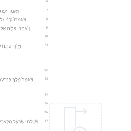
6
7
וַיֹּ֤אמֶר יִפְתּ
8
וַיֹּאמְרוּ֩ זִקְנֵ֨י גִל
9
וַיֹּ֨אמֶר יִפְתָּ֜ח אֶל־
10
11
וַיֵּ֤לֶךְ יִפְתָּח
12
13
וַיֹּאמֶר֩ מֶ֨לֶךְ בְּנֵי־עַמ
14
15
16
17
וַיִּשְׁלַ֣ח יִשְׂרָאֵ֣ל מַלְא