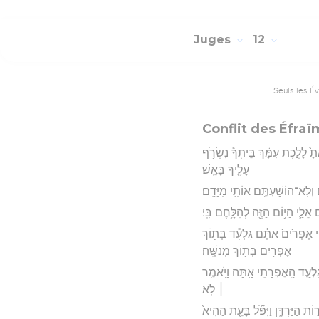
Juges
12
Seuls les É
Conflit des Éfraï
אתָ֙ לָלֶ֣כֶת עִמָּ֔ךְ בֵּיתְךָ֕ נִשְׂרֹ֥ף
עָלֶ֖יךָ בָּאֵֽשׁ׃
ם וְלֹֽא־הוֹשַׁעְתֶּ֥ם אוֹתִ֖י מִיָּדָֽם׃
 אֵלַ֛י הַיּ֥וֹם הַזֶּ֖ה לְהִלָּ֥חֶם בִּֽי׃
י אֶפְרַ֙יִם֙ אַתֶּ֔ם גִּלְעָ֕ד בְּת֥וֹךְ
אֶפְרַ֖יִם בְּת֥וֹךְ מְנַשֶּֽׁה׃
גִלְעָ֛ד הַֽאֶפְרָתִ֥י אַ֖תָּה וַיֹּ֥אמֶֽר
׀ לֹֽא׃
וֹת הַיַּרְדֵּ֑ן וַיִּפֹּ֞ל בָּעֵ֤ת הַהִיא֙